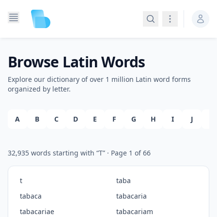
Search
Navigation
Browse Latin Words
Explore our dictionary of over 1 million Latin word forms
organized by letter.
A
B
C
D
E
F
G
H
I
J
K
32,935
words starting with “
T
”
· Page
1
of
66
t
taba
tabaca
tabacaria
tabacariae
tabacariam