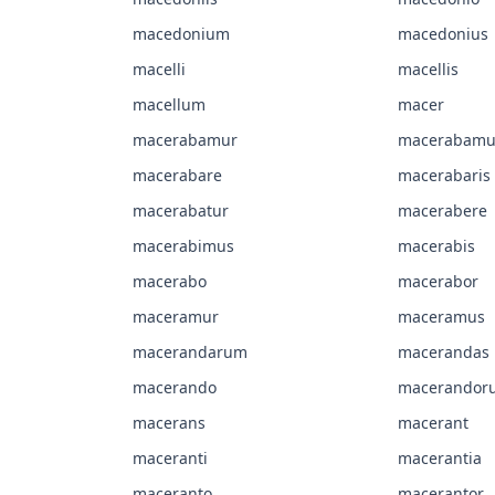
macedonium
macedonius
macelli
macellis
macellum
macer
macerabamur
macerabamu
macerabare
macerabaris
macerabatur
macerabere
macerabimus
macerabis
macerabo
macerabor
maceramur
maceramus
macerandarum
macerandas
macerando
macerandor
macerans
macerant
maceranti
macerantia
maceranto
macerantor