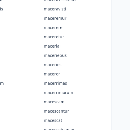
is
maceravisti
maceremur
macerere
maceretur
maceriai
maceriebus
maceries
maceror
um
macerrimas
macerrimorum
macescam
macescantur
macescat
macescebamini