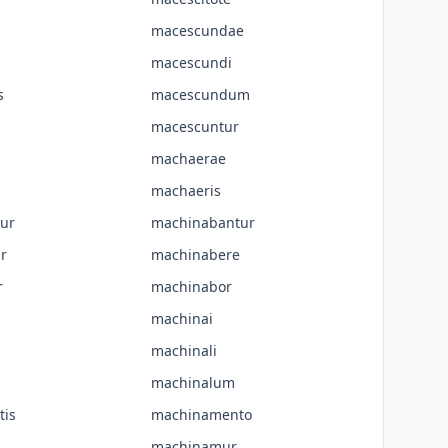
macescundae
macescundi
s
macescundum
macescuntur
machaerae
machaeris
ur
machinabantur
r
machinabere
r
machinabor
machinai
machinali
machinalum
is
machinamento
machinamur