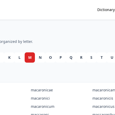
Dictionary
organized by letter.
K
L
M
N
O
P
Q
R
S
T
U
macaronicae
macaronica
macaronici
macaronicis
macaronicum
macaronicus
maccaroni
maccaronibu