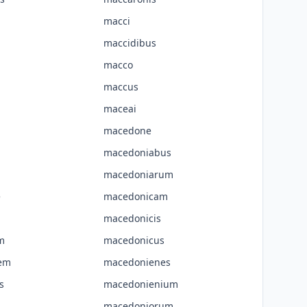
macci
maccidibus
macco
maccus
maceai
macedone
macedoniabus
macedoniarum
e
macedonicam
macedonicis
m
macedonicus
em
macedonienes
s
macedonienium
macedoniorum