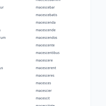
ur
macescebar
macescebatis
macescenda
s
macescende
rum
macescendos
macescente
macescentibus
macescere
us
macescerent
s
macesceres
macesces
macescier
macescit
macescitote