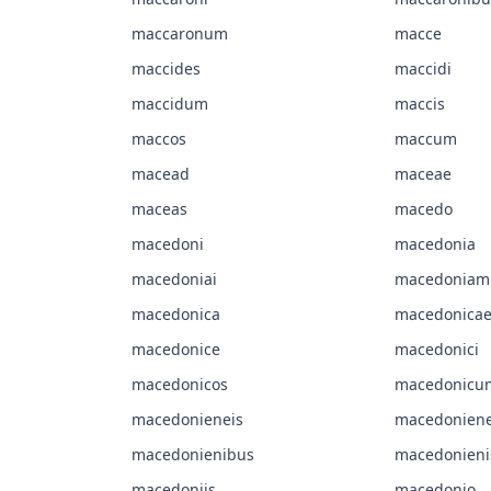
maccaronum
macce
maccides
maccidi
maccidum
maccis
maccos
maccum
macead
maceae
maceas
macedo
macedoni
macedonia
macedoniai
macedoniam
macedonica
macedonica
macedonice
macedonici
macedonicos
macedonicu
macedonieneis
macedonien
macedonienibus
macedonieni
macedoniis
macedonio