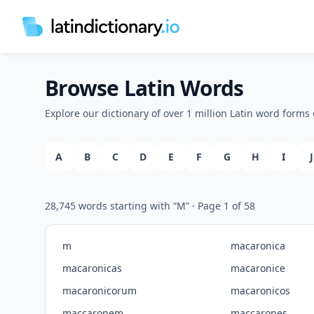
Browse Latin Words
Explore our dictionary of over 1 million Latin word forms 
A
B
C
D
E
F
G
H
I
J
28,745
words starting with “
M
”
· Page
1
of
58
m
macaronica
macaronicas
macaronice
macaronicorum
macaronicos
maccaronem
maccarones