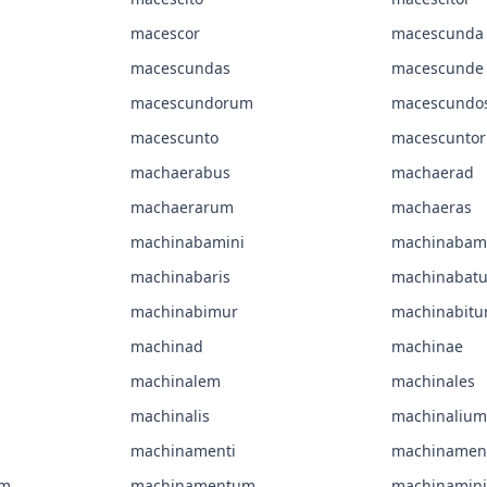
macescor
macescunda
macescundas
macescunde
macescundorum
macescundo
macescunto
macescuntor
machaerabus
machaerad
machaerarum
machaeras
machinabamini
machinabam
machinabaris
machinabatu
machinabimur
machinabitu
machinad
machinae
machinalem
machinales
machinalis
machinalium
machinamenti
machinament
um
machinamentum
machinamini