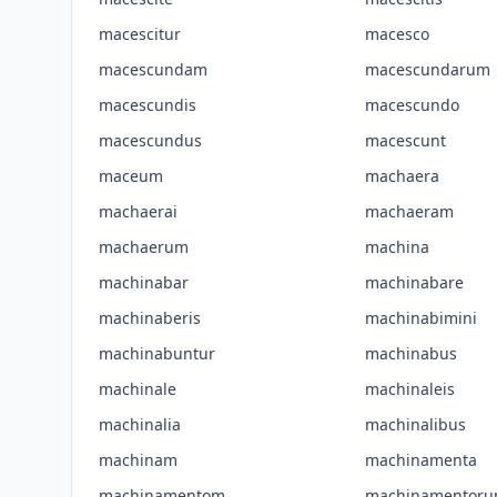
macescitur
macesco
macescundam
macescundarum
macescundis
macescundo
macescundus
macescunt
maceum
machaera
machaerai
machaeram
machaerum
machina
machinabar
machinabare
machinaberis
machinabimini
machinabuntur
machinabus
machinale
machinaleis
machinalia
machinalibus
machinam
machinamenta
machinamentom
machinamentor