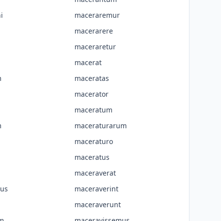
i
maceraremur
macerarere
maceraretur
macerat
m
maceratas
macerator
maceratum
m
maceraturarum
maceraturo
maceratus
maceraverat
us
maceraverint
maceraverunt
m
maceravissemus