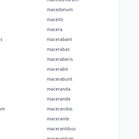
macedonum
macello
macera
s
macerabant
macerabas
maceraberis
macerabit
macerabunt
maceranda
macerande
um
macerandos
macerante
macerantibus
macerantum