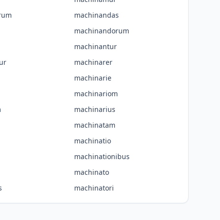
rum
machinandas
machinandorum
machinantur
ur
machinarer
machinarie
machinariom
m
machinarius
machinatam
machinatio
machinationibus
machinato
s
machinatori