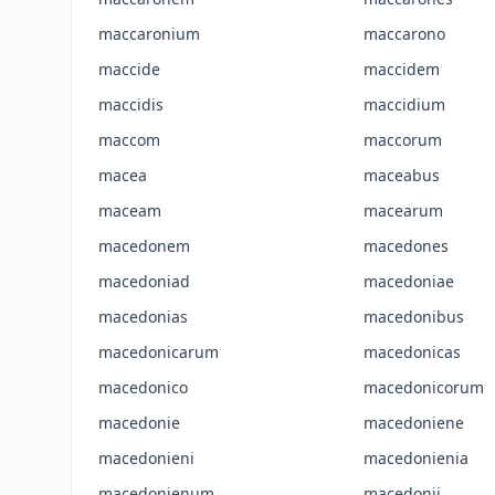
maccaronium
maccarono
maccide
maccidem
maccidis
maccidium
maccom
maccorum
macea
maceabus
maceam
macearum
macedonem
macedones
macedoniad
macedoniae
macedonias
macedonibus
macedonicarum
macedonicas
macedonico
macedonicorum
macedonie
macedoniene
macedonieni
macedonienia
macedonienum
macedonii