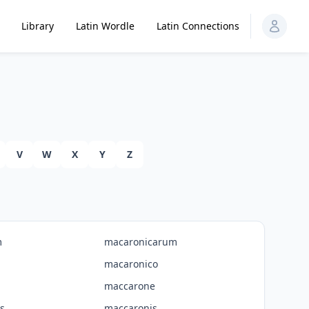
Library
Latin Wordle
Latin Connections
V
W
X
Y
Z
m
macaronicarum
macaronico
maccarone
s
maccaronis