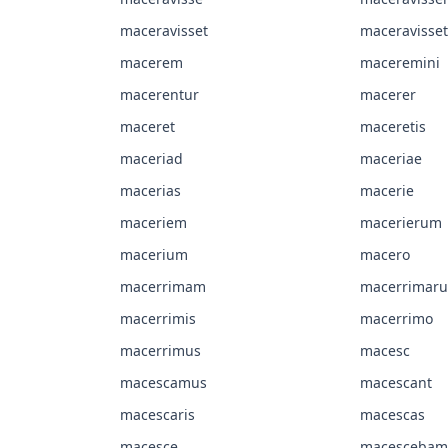
maceravisset
maceravisset
macerem
maceremini
macerentur
macerer
maceret
maceretis
maceriad
maceriae
macerias
macerie
maceriem
macerierum
macerium
macero
macerrimam
macerrimar
macerrimis
macerrimo
macerrimus
macesc
macescamus
macescant
macescaris
macescas
macesce
macescebam