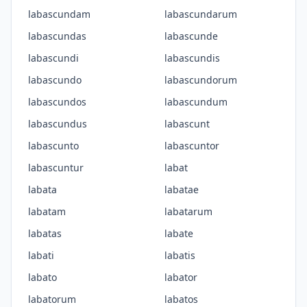
labascundam
labascundarum
labascundas
labascunde
labascundi
labascundis
labascundo
labascundorum
labascundos
labascundum
labascundus
labascunt
labascunto
labascuntor
labascuntur
labat
labata
labatae
labatam
labatarum
labatas
labate
labati
labatis
labato
labator
labatorum
labatos