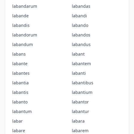
labandarum
labandas
labande
labandi
labandis
labando
labandorum
labandos
labandum
labandus
labans
labant
labante
labantem
labantes
labanti
labantia
labantibus
labantis
labantium
labanto
labantor
labantum
labantur
labar
labara
labare
labarem