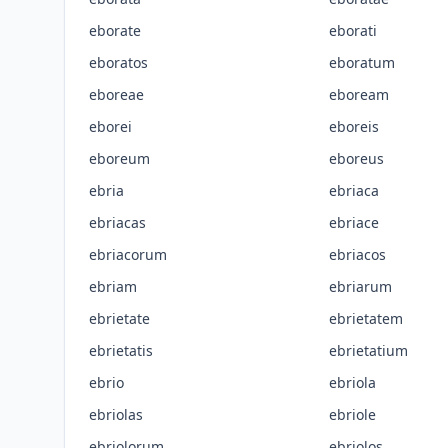
eborate
eborati
eboratos
eboratum
eboreae
eboream
eborei
eboreis
eboreum
eboreus
ebria
ebriaca
ebriacas
ebriace
ebriacorum
ebriacos
ebriam
ebriarum
ebrietate
ebrietatem
ebrietatis
ebrietatium
ebrio
ebriola
ebriolas
ebriole
ebriolorum
ebriolos