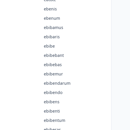
ebenis
ebenum
ebibamus
ebibaris
ebibe
ebibebant
ebibebas
ebibemur
ebibendarum
ebibendo
ebibens
ebibenti
ebibentum
ebiberas