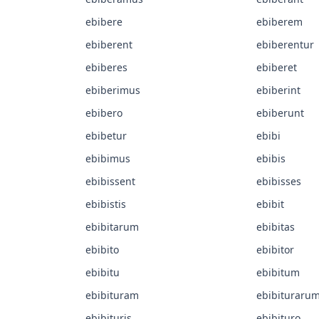
ebibere
ebiberem
ebiberent
ebiberentur
ebiberes
ebiberet
ebiberimus
ebiberint
ebibero
ebiberunt
ebibetur
ebibi
ebibimus
ebibis
ebibissent
ebibisses
ebibistis
ebibit
ebibitarum
ebibitas
ebibito
ebibitor
ebibitu
ebibitum
ebibituram
ebibituraru
ebibituris
ebibituro