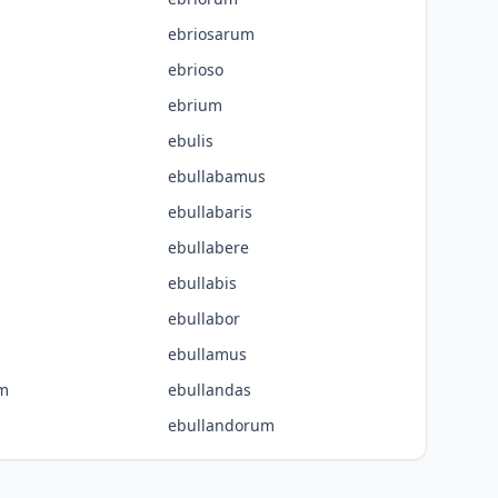
ebriosarum
ebrioso
ebrium
ebulis
ebullabamus
ebullabaris
ebullabere
ebullabis
ebullabor
ebullamus
m
ebullandas
ebullandorum