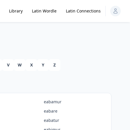
Library
Latin Wordle
Latin Connections
V
W
X
Y
Z
eabamur
eabare
eabatur
eabimus