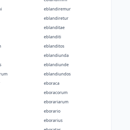
i
eblandiremur
eblandiretur
eblanditae
eblanditi
m
eblanditos
eblandiunda
s
eblandiunde
orum
eblandiundos
r
eboraca
eboracorum
eborariarum
eborario
eborarius
eboratas