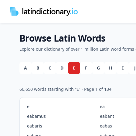
Browse Latin Words
Explore our dictionary of over 1 million Latin word forms 
A
B
C
D
E
F
G
H
I
J
66,650
words starting with “
E
”
· Page
1
of
134
e
ea
eabamus
eabant
eabaris
eabas
eabere
eaberis