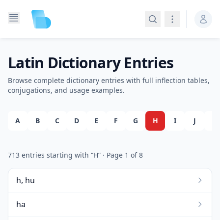
Search
Navigation
Latin Dictionary Entries
Browse complete dictionary entries with full inflection tables,
conjugations, and usage examples.
A
B
C
D
E
F
G
H
I
J
K
713
entries starting with “
H
”
· Page
1
of
8
h, hu
ha