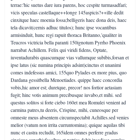
terrae:'hic suetus dare iura parens, hoc cespite turmasadfari;
vicis speculas castellaque++longe 145aspicis?++ille dedit
cinxitque haec moenia fossa;belligeris haec dona deis, haec
tela dicavit(cernis adhuc titulos); hunc ipse vocantibus
armisinduit, hunc regi rapuit thoraca Britanno,'qualiter in
Teucros victricia bella paranti 150ignotum Pyrrho Phoenix
narrabat Achillem. Felix qui viridi fidens, Optate,
iuventadurabis quascumque vias vallumque subibis,forsan et
ipse latus (sic numina principis adsint)cinctus et unanimi
comes indefessus amici, 155quo Pylades ex more pius, quo
Dardana gessitbella Menoetiades. quippe haec concordia
vobis,hic amor est; duretque, precor! nos fortior aetasiam
fugit; hinc votis animum precibusque iuvabo,et mihi. sed
questus solitos si forte ciebo 160et mea Romulei venient ad
carmina patres,tu deeris, Crispine, mihi, cuneosque per
omneste meus absentem circumspectabit Achilles.sed venies
melior (vatum non irrita curruntomina); quique aquilas tibi
nunc et castra recludit, 165idem omnes perferre gradus
cingique superbisfascibus et patrias dabit insedisse curules.