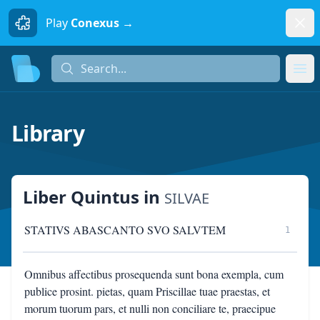
Dism
Play
Conexus →
Search...
Search...
Ope
Library
Liber Quintus
in
SILVAE
STATIVS ABASCANTO SVO SALVTEM
1
Omnibus affectibus prosequenda sunt bona exempla, cum
publice prosint. pietas, quam Priscillae tuae praestas, et
morum tuorum pars, et nulli non conciliare te, praecipue