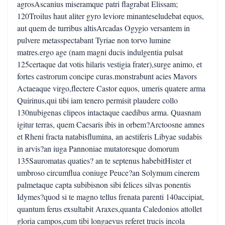
agrosAscanius miseramque patri flagrabat Elissam;
120Troilus haut aliter gyro leviore minanteseludebat equos,
aut quem de turribus altisArcadas Ogygio versantem in
pulvere metasspectabant Tyriae non torvo lumine
matres.ergo age (nam magni ducis indulgentia pulsat
125certaque dat votis hilaris vestigia frater),surge animo, et
fortes castrorum concipe curas.monstrabunt acies Mavors
Actaeaque virgo,flectere Castor equos, umeris quatere arma
Quirinus,qui tibi iam tenero permisit plaudere collo
130nubigenas clipeos intactaque caedibus arma. Quasnam
igitur terras, quem Caesaris ibis in orbem?Arctoosne amnes
et Rheni fracta natabisflumina, an aestiferis Libyae sudabis
in arvis?an iuga Pannoniae mutatoresque domorum
135Sauromatas quaties? an te septenus habebitHister et
umbroso circumflua coniuge Peuce?an Solymum cinerem
palmetaque capta subibisnon sibi felices silvas ponentis
Idymes?quod si te magno tellus frenata parenti 140accipiat,
quantum ferus exsultabit Araxes,quanta Caledonios attollet
gloria campos,cum tibi longaevus referet trucis incola