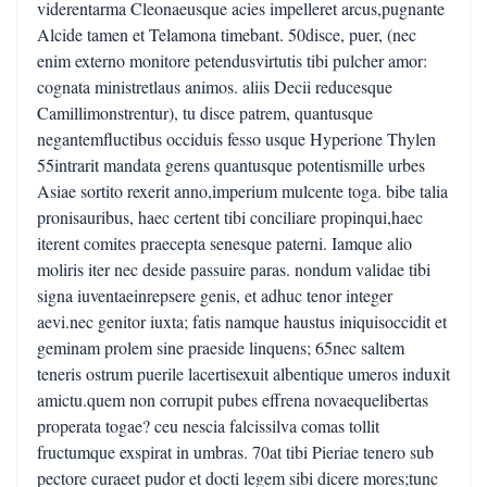
viderentarma Cleonaeusque acies impelleret arcus,pugnante
Alcide tamen et Telamona timebant. 50disce, puer, (nec
enim externo monitore petendusvirtutis tibi pulcher amor:
cognata ministretlaus animos. aliis Decii reducesque
Camillimonstrentur), tu disce patrem, quantusque
negantemfluctibus occiduis fesso usque Hyperione Thylen
55intrarit mandata gerens quantusque potentismille urbes
Asiae sortito rexerit anno,imperium mulcente toga. bibe talia
pronisauribus, haec certent tibi conciliare propinqui,haec
iterent comites praecepta senesque paterni. Iamque alio
moliris iter nec deside passuire paras. nondum validae tibi
signa iuventaeinrepsere genis, et adhuc tenor integer
aevi.nec genitor iuxta; fatis namque haustus iniquisoccidit et
geminam prolem sine praeside linquens; 65nec saltem
teneris ostrum puerile lacertisexuit albentique umeros induxit
amictu.quem non corrupit pubes effrena novaequelibertas
properata togae? ceu nescia falcissilva comas tollit
fructumque exspirat in umbras. 70at tibi Pieriae tenero sub
pectore curaeet pudor et docti legem sibi dicere mores;tunc