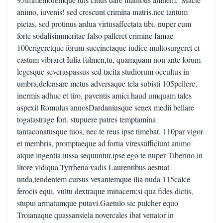
animo, iuvenis! sed crescunt crimina matris.nec tantum
pietas, sed protinus ardua virtusaffectata tibi. nuper cum
forte sodalisimmeritae falso palleret crimine famae
100erigeretque forum succinctaque iudice multosurgeret et
castum vibraret Iulia fulmen,tu, quamquam non ante forum
legesque severaspassus sed tacita studiorum occultus in
umbra,defensare metus adversaque tela subisti 105pellere,
inermis adhuc et tiro, paventis amici.haud umquam tales
aspexit Romulus annosDardaniusque senex medii bellare
togatastrage fori. stupuere patres temptamina
tantaconatusque tuos, nec te reus ipse timebat. 110par vigor
et membris, promptaeque ad fortia viressufficiunt animo
atque ingentia iussa sequuntur.ipse ego te nuper Tiberino in
litore vidiqua Tyrrhena vadis Laurentibus aestuat
unda,tendentem cursus vexantemque ilia nuda 115calce
ferocis equi, vultu dextraque minacem:si qua fides dictis,
stupui armatumque putavi.Gaetulo sic pulcher equo
Troianaque quassanstela novercales ibat venator in