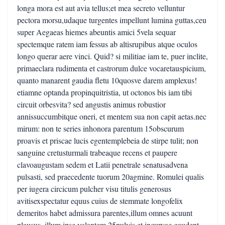
longa mora est aut avia tellus;et mea secreto velluntur
pectora morsu,udaque turgentes impellunt lumina guttas,ceu
super Aegaeas hiemes abeuntis amici 5vela sequar
spectemque ratem iam fessus ab altisrupibus atque oculos
longo querar aere vinci. Quid? si militiae iam te, puer inclite,
primaeclara rudimenta et castrorum dulce vocaretauspicium,
quanto manarent gaudia fletu 10quosve darem amplexus!
etiamne optanda propinquitristia, ut octonos bis iam tibi
circuit orbesvita? sed angustis animus robustior
annissuccumbitque oneri, et mentem sua non capit aetas.nec
mirum: non te series inhonora parentum 15obscurum
proavis et priscae lucis egentemplebeia de stirpe tulit; non
sanguine cretusturmali trabeaque recens et paupere
clavoaugustam sedem et Latii penetrale senatusadvena
pulsasti, sed praecedente tuorum 20agmine. Romulei qualis
per iugera circicum pulcher visu titulis generosus
avitisexspectatur equus cuius de stemmate longofelix
demeritos habet admissura parentes,illum omnes acuunt
plausus, illum ipse volantem 25pulvis et incurvae gaudent