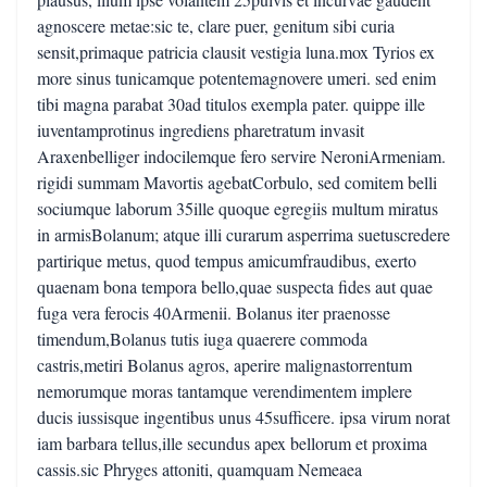
agnoscere metae:sic te, clare puer, genitum sibi curia
sensit,primaque patricia clausit vestigia luna.mox Tyrios ex
more sinus tunicamque potentemagnovere umeri. sed enim
tibi magna parabat 30ad titulos exempla pater. quippe ille
iuventamprotinus ingrediens pharetratum invasit
Araxenbelliger indocilemque fero servire NeroniArmeniam.
rigidi summam Mavortis agebatCorbulo, sed comitem belli
sociumque laborum 35ille quoque egregiis multum miratus
in armisBolanum; atque illi curarum asperrima suetuscredere
partirique metus, quod tempus amicumfraudibus, exerto
quaenam bona tempora bello,quae suspecta fides aut quae
fuga vera ferocis 40Armenii. Bolanus iter praenosse
timendum,Bolanus tutis iuga quaerere commoda
castris,metiri Bolanus agros, aperire malignastorrentum
nemorumque moras tantamque verendimentem implere
ducis iussisque ingentibus unus 45sufficere. ipsa virum norat
iam barbara tellus,ille secundus apex bellorum et proxima
cassis.sic Phryges attoniti, quamquam Nemeaea