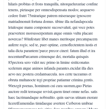
hilaris probitas et frons tranquilla, nitorqueluxuriae confine
tenens, pietasque per omnesdispensata modos; aequaevo
cedere fratri 75mirarique patrem miseraeque ignoscere
matriadmonuit fortuna domus. tibine illa nefandapocula
letalesque manu componere sucosevaluit, qui voce potes
praevertere morsusserpentum atque omnis vultu placare
novercas? 80infestare libet manes meritoque precatupacem
auferre rogis; sed te, puer optime, cernoflectentem iustis et
talia dicta parantem:'parce precor cineri: fatum illud et ira
nocentumParcarum crimenque dei, mortalia quisquis
85pectora sero videt nec primo in limine sistitconatus
scelerum atque animos infanda parantes.excidat illa dies
aevo nec postera credantsaecula. nos certe taceamus et
obruta multanocte tegi propriae patiamur crimina gentis.
90exegit poenas, hominum cui cura suorum,quo Pietas
auctore redit terrasque revisit,quem timet omne nefas. satis
haec lacrimandaque nobisultio. quin saevas utinam exorare
liceretEumenidas timidaeque avertere Cerberon umbrae
95immemoremque tuis citius dare manibus amnem.' Macte