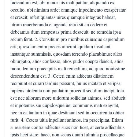
faciendum est, ubi minor uis mali patitur, aliquando ex
occulto, ubi nimium ardet omnique inpedimento exasperatur
et crescit; refert quantas uires quamque integras habeat,
utrum reuerberanda et agenda retro sit an cedere ei
debeamus dum tempestas prima desaeuit, ne remedia ipsa
secum ferat. 2. Consilium pro moribus cuiusque capiendum
erit; quosdam enim preces uincunt, quidam insultant
instantque summissis, quosdam terrendo placabimus; alios
obiurgatio, alios confessio, alios pudor coepto deiecit, alios
mora, lentum praecipitis mali remedium, ad quod nouissime
descendendum est. 3. Ceteri enim adfectus dilationem
recipiunt et curari tardius possunt, huius incitata et se ipsa
rapiens uiolentia non paulatim procedit sed dum incipit tota
est; nec aliorum more uitiorum sollicitat animos, sed abducit
et inpotentes sui cupidosque uel communis mali exagitat,
nec in ea tantum in quae destinauit sed in occurrentia obiter
furit. 4. Cetera uitia inpellunt animos, ira praecipitat. Etiam
si resistere contra adfectus suos non licet, at certe adfectibus
ipsis licet stare: haec, non secus quam fulmina procellaeque