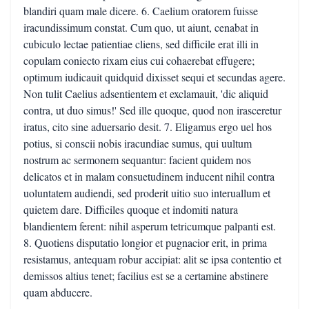
blandiri quam male dicere. 6. Caelium oratorem fuisse
iracundissimum constat. Cum quo, ut aiunt, cenabat in
cubiculo lectae patientiae cliens, sed difficile erat illi in
copulam coniecto rixam eius cui cohaerebat effugere;
optimum iudicauit quidquid dixisset sequi et secundas agere.
Non tulit Caelius adsentientem et exclamauit, 'dic aliquid
contra, ut duo simus!' Sed ille quoque, quod non irasceretur
iratus, cito sine aduersario desit. 7. Eligamus ergo uel hos
potius, si conscii nobis iracundiae sumus, qui uultum
nostrum ac sermonem sequantur: facient quidem nos
delicatos et in malam consuetudinem inducent nihil contra
uoluntatem audiendi, sed proderit uitio suo interuallum et
quietem dare. Difficiles quoque et indomiti natura
blandientem ferent: nihil asperum tetricumque palpanti est.
8. Quotiens disputatio longior et pugnacior erit, in prima
resistamus, antequam robur accipiat: alit se ipsa contentio et
demissos altius tenet; facilius est se a certamine abstinere
quam abducere.