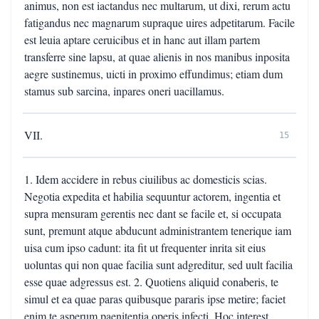
animus, non est iactandus nec multarum, ut dixi, rerum actu
fatigandus nec magnarum supraque uires adpetitarum. Facile
est leuia aptare ceruicibus et in hanc aut illam partem
transferre sine lapsu, at quae alienis in nos manibus inposita
aegre sustinemus, uicti in proximo effundimus; etiam dum
stamus sub sarcina, inpares oneri uacillamus.
VII.
15
1. Idem accidere in rebus ciuilibus ac domesticis scias.
Negotia expedita et habilia sequuntur actorem, ingentia et
supra mensuram gerentis nec dant se facile et, si occupata
sunt, premunt atque abducunt administrantem tenerique iam
uisa cum ipso cadunt: ita fit ut frequenter inrita sit eius
uoluntas qui non quae facilia sunt adgreditur, sed uult facilia
esse quae adgressus est. 2. Quotiens aliquid conaberis, te
simul et ea quae paras quibusque pararis ipse metire; faciet
enim te asperum paenitentia operis infecti. Hoc interest