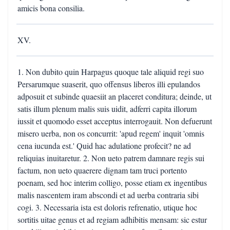
amicis bona consilia.
XV.
1. Non dubito quin Harpagus quoque tale aliquid regi suo
Persarumque suaserit, quo offensus liberos illi epulandos
adposuit et subinde quaesiit an placeret conditura; deinde, ut
satis illum plenum malis suis uidit, adferri capita illorum
iussit et quomodo esset acceptus interrogauit. Non defuerunt
misero uerba, non os concurrit: 'apud regem' inquit 'omnis
cena iucunda est.' Quid hac adulatione profecit? ne ad
reliquias inuitaretur. 2. Non ueto patrem damnare regis sui
factum, non ueto quaerere dignam tam truci portento
poenam, sed hoc interim colligo, posse etiam ex ingentibus
malis nascentem iram abscondi et ad uerba contraria sibi
cogi. 3. Necessaria ista est doloris refrenatio, utique hoc
sortitis uitae genus et ad regiam adhibitis mensam: sic estur