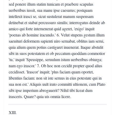
sed ponere illum statim tunicam et praebere scapulas
uerberibus iussit, sua manu ipse caesurus; postquam
intellexit irasci se, sicut sustulerat manum suspensam
detinebat et stabat percussuro similis; interrogatus deinde ab
amico qui forte interuenerat quid ageret, 'exigo' inquit
'poenas ab homine iracundo.' 6. Velut stupens gestum illum
saeuituri deformem sapienti uiro seruabat, oblitus iam serui,
quia alium quem potius castigaret inuenerat. Itaque abstulit
sibi in suos potestatem et ob peccatum quoddam commotior
'tu,' inquit 'Speusippe, seruulum istum uerberibus obiurga;
nam ego irascor.' 7. Ob hoc non cecidit propter quod alius
cecidisset. 'Irascor' inquit; 'plus faciam quam oportet,
libentius faciam: non sit iste seruus in eius potestate qui in
sua non est.' Aliquis uult irato committi ultionem, cum Plato
sibi ipse imperium abrogauerit? Nihil tibi liceat dum
irasceris. Quare? quia uis omnia licere.
XIII.