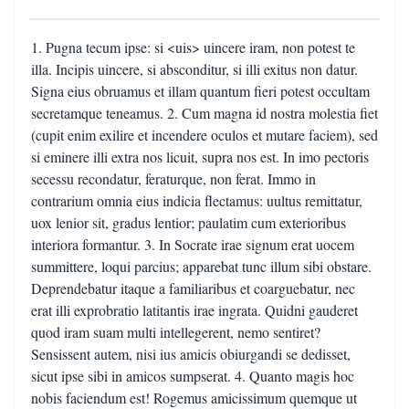
1. Pugna tecum ipse: si <uis> uincere iram, non potest te
illa. Incipis uincere, si absconditur, si illi exitus non datur.
Signa eius obruamus et illam quantum fieri potest occultam
secretamque teneamus. 2. Cum magna id nostra molestia fiet
(cupit enim exilire et incendere oculos et mutare faciem), sed
si eminere illi extra nos licuit, supra nos est. In imo pectoris
secessu recondatur, feraturque, non ferat. Immo in
contrarium omnia eius indicia flectamus: uultus remittatur,
uox lenior sit, gradus lentior; paulatim cum exterioribus
interiora formantur. 3. In Socrate irae signum erat uocem
summittere, loqui parcius; apparebat tunc illum sibi obstare.
Deprendebatur itaque a familiaribus et coarguebatur, nec
erat illi exprobratio latitantis irae ingrata. Quidni gauderet
quod iram suam multi intellegerent, nemo sentiret?
Sensissent autem, nisi ius amicis obiurgandi se dedisset,
sicut ipse sibi in amicos sumpserat. 4. Quanto magis hoc
nobis faciendum est! Rogemus amicissimum quemque ut