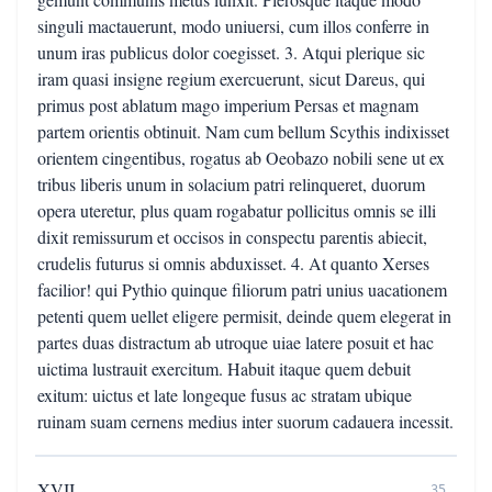
singuli mactauerunt, modo uniuersi, cum illos conferre in
unum iras publicus dolor coegisset. 3. Atqui plerique sic
iram quasi insigne regium exercuerunt, sicut Dareus, qui
primus post ablatum mago imperium Persas et magnam
partem orientis obtinuit. Nam cum bellum Scythis indixisset
orientem cingentibus, rogatus ab Oeobazo nobili sene ut ex
tribus liberis unum in solacium patri relinqueret, duorum
opera uteretur, plus quam rogabatur pollicitus omnis se illi
dixit remissurum et occisos in conspectu parentis abiecit,
crudelis futurus si omnis abduxisset. 4. At quanto Xerses
facilior! qui Pythio quinque filiorum patri unius uacationem
petenti quem uellet eligere permisit, deinde quem elegerat in
partes duas distractum ab utroque uiae latere posuit et hac
uictima lustrauit exercitum. Habuit itaque quem debuit
exitum: uictus et late longeque fusus ac stratam ubique
ruinam suam cernens medius inter suorum cadauera incessit.
XVII.
35