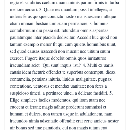
regio et salubrius caelum quam animis parum firmis in turba
meliore uersari. 3. Quae res quantum possit intelleges, si
uideris feras quoque conuictu nostro mansuescere nullique
etiam immani bestiae uim suam permanere, si hominis
contubernium diu passa est: retunditur omnis asperitas
paulatimque inter placida dediscitur. Accedit huc quod non
tantum exemplo melior fit qui cum quietis hominibus uiuit,
sed quod causas irascendi non inuenit nec uitium suum
exercet. Fugere itaque debebit omnis quos inritaturos
iracundiam sciet. 'Qui sunt' inquis 'isti?' 4. Multi ex uariis
causis idem facturi: offendet te superbus contemptu, dicax
contumelia, petulans iniuria, liuidus malignitate, pugnax
contentione, uentosus et mendax uanitate; non feres a
suspicioso timeri, a pertinace uinci, a delicato fastidiri. 5.
Elige simplices faciles moderatos, qui iram tuam nec
euocent et ferant; magis adhuc proderunt summissi et
humani et dulces, non tamen usque in adulationem, nam
iracundos nimia adsentatio offendit: erat certe amicus noster
uir bonus sed irae paratioris, cui non magis tutum erat