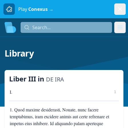
Dism
Play
Conexus →
Search...
Search...
Ope
Library
Liber III
in
DE IRA
I.
1
1. Quod maxime desiderasti, Nouate, nunc facere
temptabimus, iram excidere animis aut certe refrenare et
impetus eius inhibere. Id aliquando palam aperteque