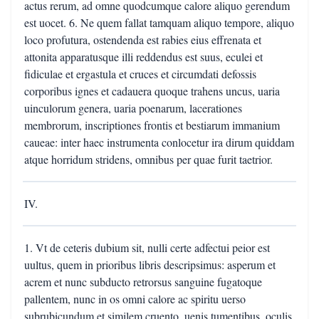
actus rerum, ad omne quodcumque calore aliquo gerendum
est uocet. 6. Ne quem fallat tamquam aliquo tempore, aliquo
loco profutura, ostendenda est rabies eius effrenata et
attonita apparatusque illi reddendus est suus, eculei et
fidiculae et ergastula et cruces et circumdati defossis
corporibus ignes et cadauera quoque trahens uncus, uaria
uinculorum genera, uaria poenarum, lacerationes
membrorum, inscriptiones frontis et bestiarum immanium
caueae: inter haec instrumenta conlocetur ira dirum quiddam
atque horridum stridens, omnibus per quae furit taetrior.
IV.
1. Vt de ceteris dubium sit, nulli certe adfectui peior est
uultus, quem in prioribus libris descripsimus: asperum et
acrem et nunc subducto retrorsus sanguine fugatoque
pallentem, nunc in os omni calore ac spiritu uerso
subrubicundum et similem cruento, uenis tumentibus, oculis