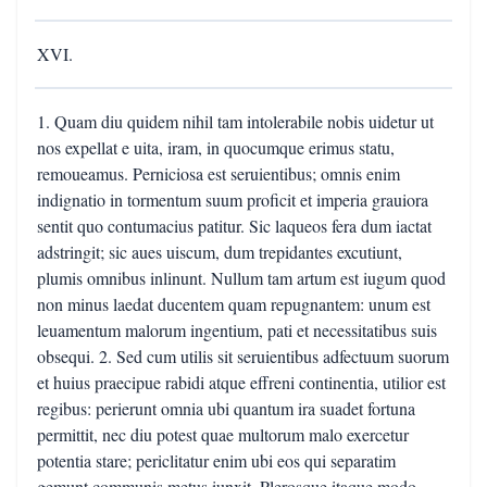
XVI.
1. Quam diu quidem nihil tam intolerabile nobis uidetur ut
nos expellat e uita, iram, in quocumque erimus statu,
remoueamus. Perniciosa est seruientibus; omnis enim
indignatio in tormentum suum proficit et imperia grauiora
sentit quo contumacius patitur. Sic laqueos fera dum iactat
adstringit; sic aues uiscum, dum trepidantes excutiunt,
plumis omnibus inlinunt. Nullum tam artum est iugum quod
non minus laedat ducentem quam repugnantem: unum est
leuamentum malorum ingentium, pati et necessitatibus suis
obsequi. 2. Sed cum utilis sit seruientibus adfectuum suorum
et huius praecipue rabidi atque effreni continentia, utilior est
regibus: perierunt omnia ubi quantum ira suadet fortuna
permittit, nec diu potest quae multorum malo exercetur
potentia stare; periclitatur enim ubi eos qui separatim
gemunt communis metus iunxit. Plerosque itaque modo