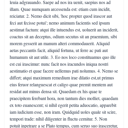
leuia adgrauando. Saepe ad nos ira uenit, saepius nos ad
illam. Quae numquam arcessenda est: etiam cum incidit,
reiciatur. 2. Nemo dicit sibi, 'hoc propter quod irascor aut
feci aut fecisse potui'; nemo animum facientis sed ipsum
aestimat factum: atqui ille intuendus est, uoluerit an inciderit,
coactus sit an deceptus, odium secutus sit an praemium, sibi
morem gesserit an manum alteri commodauerit. Aliquid
aetas peccantis facit, aliquid fortuna, ut ferre ac pati aut
humanum sit aut utile. 3. Eo nos loco constituamus quo ille
est cui irascimur: nunc facit nos iracundos iniqua nostri
aestimatio et quae facere uellemus pati nolumus. 4. Nemo se
differt; atqui maximum remedium irae dilatio est,ut primus
eius feruor relanguescat et caligo quae premit mentem aut
residat aut minus densa sit. Quaedam ex his quae te
praecipitem ferebant hora, non tantum dies molliet, quaedam
ex toto euanescent; si nihil egerit petita aduocatio, apparebit
iam iudicium esse, non iram. Quidquid uoles quale sit scire,
tempori trade: nihil diligenter in fluctu cernitur. 5. Non
potuit inpetrare a se Plato tempus, cum seruo suo irasceretur,