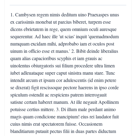
1. Cambysen regem nimis deditum uino Praexaspes unus
ex carissimis monebat ut parcius biberet, turpem esse
dicens ebrietatem in rege, quem omnium oculi auresque
sequerentur. Ad haec ille 'ut scias' inquit 'quemadmodum
numquam excidam mihi, adprobabo iam et oculos post
uinum in officio esse et manus.' 2. Bibit deinde liberalius
quam alias capacioribus scyphis et iam grauis ac
uinolentus obiurgatoris sui filium procedere ultra limen
iubet adleuataque super caput sinistra manu stare. Tunc
intendit arcum et ipsum cor adulescentis (id enim petere
se dixerat) figit rescissoque pectore haerens in ipso corde
spiculum ostendit ac respiciens patrem interrogauit
satisne certam haberet manum. At ille negauit Apollinem
potuisse certius mittere. 3. Di illum male perdant animo
magis quam condicione mancipium! eius rei laudator fuit
cuius nimis erat spectatorem fuisse. Occasionem
blanditiarum putauit pectus filii in duas partes diductum