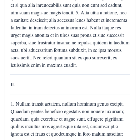
et si qua alia inreuocabilia sunt quia non eunt sed cadunt,
uim suam magis ac magis tendit. 5. Alia uitia a ratione, hoc
a sanitate desciscit; alia accessus lenes habent et incrementa
fallentia: in iram deiectus animorum est. Nulla itaque res
urget magis attonita et in uires suas prona et siue successit
superba, siue frustratur insana; ne repulsa quidem in taedium
acta, ubi aduersarium fortuna subduxit, in se ipsa morsus
suos uertit. Nec refert quantum sit ex quo surrexerit; ex
leuissimis enim in maxima euadit.
II.
1. Nullam transit aetatem, nullum hominum genus excipit.
Quaedam gentes beneficio egestatis non nouere luxuriam;
quaedam, quia exercitae et uagae sunt, effugere pigritiam;
quibus incultus mos agrestisque uita est, circumscriptio
ignota est et fraus et quodcumque in foro malum nascitur: