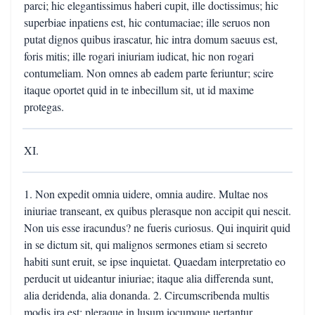
parci; hic elegantissimus haberi cupit, ille doctissimus; hic
superbiae inpatiens est, hic contumaciae; ille seruos non
putat dignos quibus irascatur, hic intra domum saeuus est,
foris mitis; ille rogari iniuriam iudicat, hic non rogari
contumeliam. Non omnes ab eadem parte feriuntur; scire
itaque oportet quid in te inbecillum sit, ut id maxime
protegas.
XI.
1. Non expedit omnia uidere, omnia audire. Multae nos
iniuriae transeant, ex quibus plerasque non accipit qui nescit.
Non uis esse iracundus? ne fueris curiosus. Qui inquirit quid
in se dictum sit, qui malignos sermones etiam si secreto
habiti sunt eruit, se ipse inquietat. Quaedam interpretatio eo
perducit ut uideantur iniuriae; itaque alia differenda sunt,
alia deridenda, alia donanda. 2. Circumscribenda multis
modis ira est; pleraque in lusum iocumque uertantur.