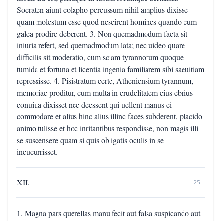
Socraten aiunt colapho percussum nihil amplius dixisse
quam molestum esse quod nescirent homines quando cum
galea prodire deberent. 3. Non quemadmodum facta sit
iniuria refert, sed quemadmodum lata; nec uideo quare
difficilis sit moderatio, cum sciam tyrannorum quoque
tumida et fortuna et licentia ingenia familiarem sibi saeuitiam
repressisse. 4. Pisistratum certe, Atheniensium tyrannum,
memoriae proditur, cum multa in crudelitatem eius ebrius
conuiua dixisset nec deessent qui uellent manus ei
commodare et alius hinc alius illinc faces subderent, placido
animo tulisse et hoc inritantibus respondisse, non magis illi
se suscensere quam si quis obligatis oculis in se
incucurrisset.
XII.
25
1. Magna pars querellas manu fecit aut falsa suspicando aut