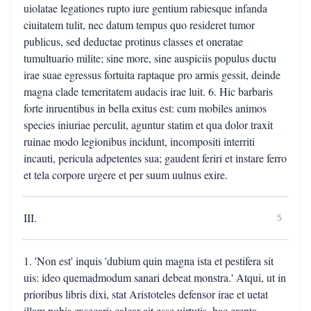
uiolatae legationes rupto iure gentium rabiesque infanda
ciuitatem tulit, nec datum tempus quo resideret tumor
publicus, sed deductae protinus classes et oneratae
tumultuario milite; sine more, sine auspiciis populus ductu
irae suae egressus fortuita raptaque pro armis gessit, deinde
magna clade temeritatem audacis irae luit. 6. Hic barbaris
forte inruentibus in bella exitus est: cum mobiles animos
species iniuriae perculit, aguntur statim et qua dolor traxit
ruinae modo legionibus incidunt, incompositi interriti
incauti, pericula adpetentes sua; gaudent feriri et instare ferro
et tela corpore urgere et per suum uulnus exire.
III.
5
1. 'Non est' inquis 'dubium quin magna ista et pestifera sit
uis: ideo quemadmodum sanari debeat monstra.' Atqui, ut in
prioribus libris dixi, stat Aristoteles defensor irae et uetat
illam nobis exsecari: calcar ait esse uirtutis, hac erepta