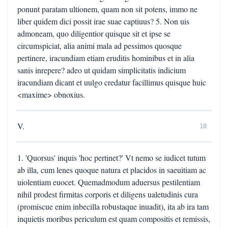
ponunt paratam ultionem, quam non sit potens, immo ne
liber quidem dici possit irae suae captiuus? 5. Non uis
admoneam, quo diligentior quisque sit et ipse se
circumspiciat, alia animi mala ad pessimos quosque
pertinere, iracundiam etiam eruditis hominibus et in alia
sanis inrepere? adeo ut quidam simplicitatis indicium
iracundiam dicant et uulgo credatur facillimus quisque huic
<maxime> obnoxius.
V.
10
1. 'Quorsus' inquis 'hoc pertinet?' Vt nemo se iudicet tutum
ab illa, cum lenes quoque natura et placidos in saeuitiam ac
uiolentiam euocet. Quemadmodum aduersus pestilentiam
nihil prodest firmitas corporis et diligens ualetudinis cura
(promiscue enim inbecilla robustaque inuadit), ita ab ira tam
inquietis moribus periculum est quam compositis et remissis,