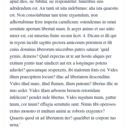
apud illos, sic bibitur, sic respondetur; funeribus suis
adridendum est. An tanti sit uita uidebimus: alia ista quaestio
est. Non consolabimur tam triste ergastulum, non
adhortabimur ferre imperia carnificum: ostendemus in omni
seruitute apertam libertati uiam. Is aeger animo et suo uitio
miser est, cui miserias finire secum licet. 4. Dicam et illi qui
in regem incidit sagittis pectora amicorum petentem et illi
cuius dominus liberorum uisceribus patres saturat: 'quid
gemis, demens? Quid expectas ut te aut hostis aliquis per
exitium gentis tuae uindicet aut rex a longinquo potens
aduolet? quocumque respexeris, ibi malorum finis est. Vides
illum praecipitem locum? illac ad libertatem descenditur.
Vides illud mare, illud flumen, illum puteum? libertas illic in
imo sedet. Vides illam arborem breuem retorridam
infelicem? pendet inde libertas. Vides iugulum tuum, guttur
tuum, cor tuum? effugia seruitutis sunt. Nimis tibi operosos
exitus monstro et multum animi ac roboris exigentes?
Quaeris quod sit ad libertatem iter? quaelibet in corpore tuo
uena.'