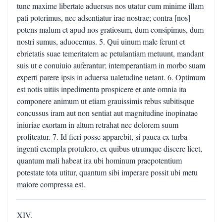
tunc maxime libertate aduersus nos utatur cum minime illam
pati poterimus, nec adsentiatur irae nostrae; contra [nos]
potens malum et apud nos gratiosum, dum consipimus, dum
nostri sumus, aduocemus. 5. Qui uinum male ferunt et
ebrietatis suae temeritatem ac petulantiam metuunt, mandant
suis ut e conuiuio auferantur; intemperantiam in morbo suam
experti parere ipsis in aduersa ualetudine uetant. 6. Optimum
est notis uitiis inpedimenta prospicere et ante omnia ita
componere animum ut etiam grauissimis rebus subitisque
concussus iram aut non sentiat aut magnitudine inopinatae
iniuriae exortam in altum retrahat nec dolorem suum
profiteatur. 7. Id fieri posse apparebit, si pauca ex turba
ingenti exempla protulero, ex quibus utrumque discere licet,
quantum mali habeat ira ubi hominum praepotentium
potestate tota utitur, quantum sibi imperare possit ubi metu
maiore compressa est.
XIV.