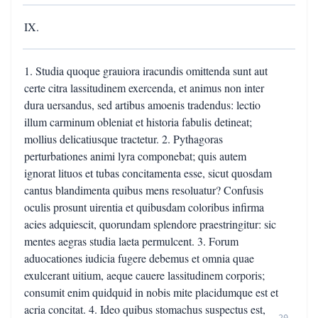
IX.
1. Studia quoque grauiora iracundis omittenda sunt aut
certe citra lassitudinem exercenda, et animus non inter
dura uersandus, sed artibus amoenis tradendus: lectio
illum carminum obleniat et historia fabulis detineat;
mollius delicatiusque tractetur. 2. Pythagoras
perturbationes animi lyra componebat; quis autem
ignorat lituos et tubas concitamenta esse, sicut quosdam
cantus blandimenta quibus mens resoluatur? Confusis
oculis prosunt uirentia et quibusdam coloribus infirma
acies adquiescit, quorundam splendore praestringitur: sic
mentes aegras studia laeta permulcent. 3. Forum
aduocationes iudicia fugere debemus et omnia quae
exulcerant uitium, aeque cauere lassitudinem corporis;
consumit enim quidquid in nobis mite placidumque est et
acria concitat. 4. Ideo quibus stomachus suspectus est,