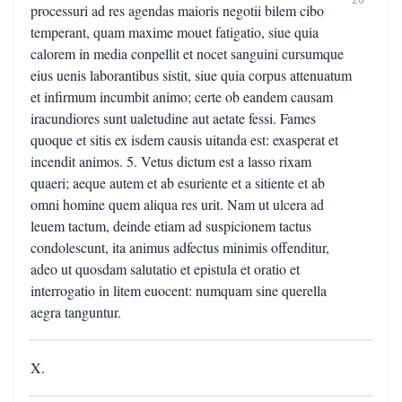
20
processuri ad res agendas maioris negotii bilem cibo
temperant, quam maxime mouet fatigatio, siue quia
calorem in media conpellit et nocet sanguini cursumque
eius uenis laborantibus sistit, siue quia corpus attenuatum
et infirmum incumbit animo; certe ob eandem causam
iracundiores sunt ualetudine aut aetate fessi. Fames
quoque et sitis ex isdem causis uitanda est: exasperat et
incendit animos. 5. Vetus dictum est a lasso rixam
quaeri; aeque autem et ab esuriente et a sitiente et ab
omni homine quem aliqua res urit. Nam ut ulcera ad
leuem tactum, deinde etiam ad suspicionem tactus
condolescunt, ita animus adfectus minimis offenditur,
adeo ut quosdam salutatio et epistula et oratio et
interrogatio in litem euocent: numquam sine querella
aegra tanguntur.
X.