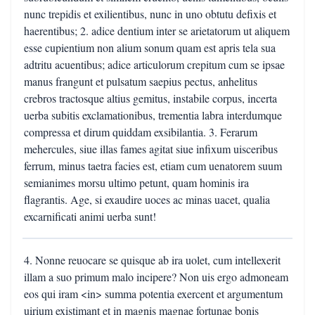
nunc trepidis et exilientibus, nunc in uno obtutu defixis et
haerentibus; 2. adice dentium inter se arietatorum ut aliquem
esse cupientium non alium sonum quam est apris tela sua
adtritu acuentibus; adice articulorum crepitum cum se ipsae
manus frangunt et pulsatum saepius pectus, anhelitus
crebros tractosque altius gemitus, instabile corpus, incerta
uerba subitis exclamationibus, trementia labra interdumque
compressa et dirum quiddam exsibilantia. 3. Ferarum
mehercules, siue illas fames agitat siue infixum uisceribus
ferrum, minus taetra facies est, etiam cum uenatorem suum
semianimes morsu ultimo petunt, quam hominis ira
flagrantis. Age, si exaudire uoces ac minas uacet, qualia
excarnificati animi uerba sunt!
4. Nonne reuocare se quisque ab ira uolet, cum intellexerit
illam a suo primum malo incipere? Non uis ergo admoneam
eos qui iram <in> summa potentia exercent et argumentum
uirium existimant et in magnis magnae fortunae bonis