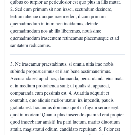
quibus eo turpior ac periculosior est quo plus in illis mutat.
2. Sed cum primum sit non irasci, secundum desinere,
tertium alienae quoque irae mederi, dicam primum
quemadmodum in iram non incidamus, deinde
quemadmodum nos ab illa liberemus, nouissime
quemadmodum irascentem retineamus placemusque et ad
sanitatem reducamus.
3. Ne irascamur praestabimus, si omnia uitia irae nobis
subinde proposuerimus et illam bene aestimauerimus.
Accusanda est apud nos, damnanda; perscrutanda eius mala
et in medium protrahenda sunt; ut qualis sit appareat,
comparanda cum pessimis est. 4. Auaritia adquirit et
contrahit, quo aliquis melior utatur: ira inpendit, paucis
gratuita est. Iracundus dominus quot in fugam seruos egit,
quot in mortem! Quanto plus irascendo quam id erat propter
quod irascebatur amisit! Ira patri luctum, marito diuortium
attulit, magistratui odium, candidato repulsam. 5. Peior est