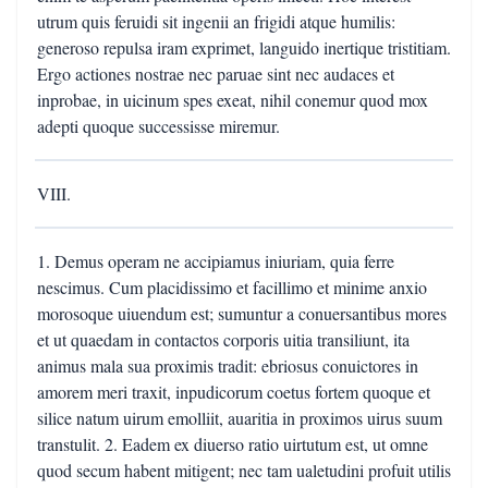
utrum quis feruidi sit ingenii an frigidi atque humilis:
generoso repulsa iram exprimet, languido inertique tristitiam.
Ergo actiones nostrae nec paruae sint nec audaces et
inprobae, in uicinum spes exeat, nihil conemur quod mox
adepti quoque successisse miremur.
VIII.
1. Demus operam ne accipiamus iniuriam, quia ferre
nescimus. Cum placidissimo et facillimo et minime anxio
morosoque uiuendum est; sumuntur a conuersantibus mores
et ut quaedam in contactos corporis uitia transiliunt, ita
animus mala sua proximis tradit: ebriosus conuictores in
amorem meri traxit, inpudicorum coetus fortem quoque et
silice natum uirum emolliit, auaritia in proximos uirus suum
transtulit. 2. Eadem ex diuerso ratio uirtutum est, ut omne
quod secum habent mitigent; nec tam ualetudini profuit utilis