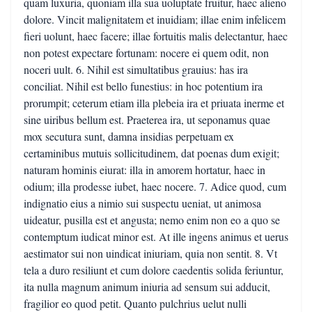
quam luxuria, quoniam illa sua uoluptate fruitur, haec alieno
dolore. Vincit malignitatem et inuidiam; illae enim infelicem
fieri uolunt, haec facere; illae fortuitis malis delectantur, haec
non potest expectare fortunam: nocere ei quem odit, non
noceri uult. 6. Nihil est simultatibus grauius: has ira
conciliat. Nihil est bello funestius: in hoc potentium ira
prorumpit; ceterum etiam illa plebeia ira et priuata inerme et
sine uiribus bellum est. Praeterea ira, ut seponamus quae
mox secutura sunt, damna insidias perpetuam ex
certaminibus mutuis sollicitudinem, dat poenas dum exigit;
naturam hominis eiurat: illa in amorem hortatur, haec in
odium; illa prodesse iubet, haec nocere. 7. Adice quod, cum
indignatio eius a nimio sui suspectu ueniat, ut animosa
uideatur, pusilla est et angusta; nemo enim non eo a quo se
contemptum iudicat minor est. At ille ingens animus et uerus
aestimator sui non uindicat iniuriam, quia non sentit. 8. Vt
tela a duro resiliunt et cum dolore caedentis solida feriuntur,
ita nulla magnum animum iniuria ad sensum sui adducit,
fragilior eo quod petit. Quanto pulchrius uelut nulli