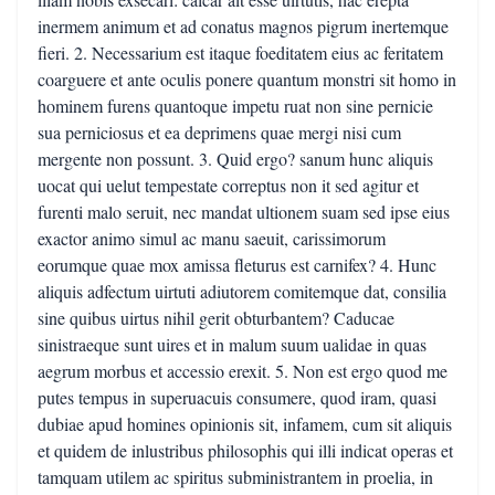
inermem animum et ad conatus magnos pigrum inertemque
fieri. 2. Necessarium est itaque foeditatem eius ac feritatem
coarguere et ante oculis ponere quantum monstri sit homo in
hominem furens quantoque impetu ruat non sine pernicie
sua perniciosus et ea deprimens quae mergi nisi cum
mergente non possunt. 3. Quid ergo? sanum hunc aliquis
uocat qui uelut tempestate correptus non it sed agitur et
furenti malo seruit, nec mandat ultionem suam sed ipse eius
exactor animo simul ac manu saeuit, carissimorum
eorumque quae mox amissa fleturus est carnifex? 4. Hunc
aliquis adfectum uirtuti adiutorem comitemque dat, consilia
sine quibus uirtus nihil gerit obturbantem? Caducae
sinistraeque sunt uires et in malum suum ualidae in quas
aegrum morbus et accessio erexit. 5. Non est ergo quod me
putes tempus in superuacuis consumere, quod iram, quasi
dubiae apud homines opinionis sit, infamem, cum sit aliquis
et quidem de inlustribus philosophis qui illi indicat operas et
tamquam utilem ac spiritus subministrantem in proelia, in