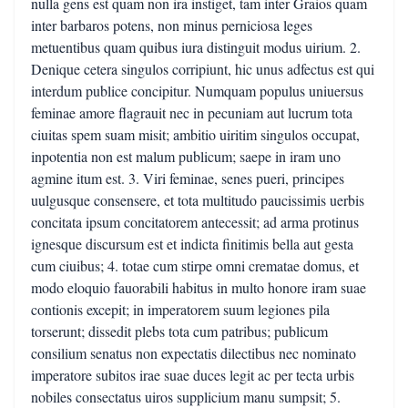
nulla gens est quam non ira instiget, tam inter Graios quam
inter barbaros potens, non minus perniciosa leges
metuentibus quam quibus iura distinguit modus uirium. 2.
Denique cetera singulos corripiunt, hic unus adfectus est qui
interdum publice concipitur. Numquam populus uniuersus
feminae amore flagrauit nec in pecuniam aut lucrum tota
ciuitas spem suam misit; ambitio uiritim singulos occupat,
inpotentia non est malum publicum; saepe in iram uno
agmine itum est. 3. Viri feminae, senes pueri, principes
uulgusque consensere, et tota multitudo paucissimis uerbis
concitata ipsum concitatorem antecessit; ad arma protinus
ignesque discursum est et indicta finitimis bella aut gesta
cum ciuibus; 4. totae cum stirpe omni crematae domus, et
modo eloquio fauorabili habitus in multo honore iram suae
contionis excepit; in imperatorem suum legiones pila
torserunt; dissedit plebs tota cum patribus; publicum
consilium senatus non expectatis dilectibus nec nominato
imperatore subitos irae suae duces legit ac per tecta urbis
nobiles consectatus uiros supplicium manu sumpsit; 5.