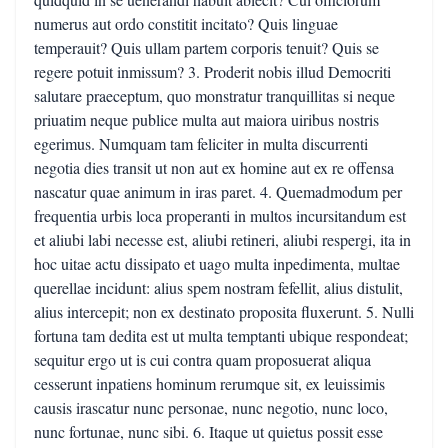
numerus aut ordo constitit incitato? Quis linguae
temperauit? Quis ullam partem corporis tenuit? Quis se
regere potuit inmissum? 3. Proderit nobis illud Democriti
salutare praeceptum, quo monstratur tranquillitas si neque
priuatim neque publice multa aut maiora uiribus nostris
egerimus. Numquam tam feliciter in multa discurrenti
negotia dies transit ut non aut ex homine aut ex re offensa
nascatur quae animum in iras paret. 4. Quemadmodum per
frequentia urbis loca properanti in multos incursitandum est
et aliubi labi necesse est, aliubi retineri, aliubi respergi, ita in
hoc uitae actu dissipato et uago multa inpedimenta, multae
querellae incidunt: alius spem nostram fefellit, alius distulit,
alius intercepit; non ex destinato proposita fluxerunt. 5. Nulli
fortuna tam dedita est ut multa temptanti ubique respondeat;
sequitur ergo ut is cui contra quam proposuerat aliqua
cesserunt inpatiens hominum rerumque sit, ex leuissimis
causis irascatur nunc personae, nunc negotio, nunc loco,
nunc fortunae, nunc sibi. 6. Itaque ut quietus possit esse