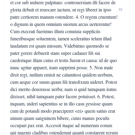
et cor sub uulnere palpitans: controuersiam illi facere de
gloria debuit et reuocare iactum, ut regi liberet in ipso
30
patre certiorem manum ostendere. 4. O regem cruentum!
o dignum in quem omnium suorum arcus uerterentur!
Cum execrati fuerimus illum conuiuia suppliciis
funeribusque soluentem, tamen sceleratius telum illud
laudatum est quam missum. Videbimus quomodo se
pater gerere debuerit stans super cadauer fili sui
caedemque illam cuius et testis fuerat et causa: id de quo
nunc agitur apparet, iram supprimi posse. 5. Non male
dixit regi, nullum emisit ne calamitosi quidem uerbum,
cum aeque cor suum quam fili transfixum uideret. Potest
dici merito deuorasse uerba; nam si quid tamquam iratus
dixisset, nihil tamquam pater facere potuisset. 6. Potest,
inquam, uideri sapientius se in illo casu gessisse quam
cum de potandi modo praeciperet <ei> quem satius erat
uinum quam sanguinem bibere, cuius manus poculis
occupari pax erat. Accessit itaque ad numerum eorum
qui magnis cladibus ostenderunt quanti constarent regum