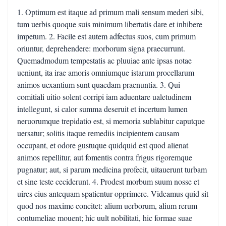
1. Optimum est itaque ad primum mali sensum mederi sibi,
tum uerbis quoque suis minimum libertatis dare et inhibere
impetum. 2. Facile est autem adfectus suos, cum primum
oriuntur, deprehendere: morborum signa praecurrunt.
Quemadmodum tempestatis ac pluuiae ante ipsas notae
ueniunt, ita irae amoris omniumque istarum procellarum
animos uexantium sunt quaedam praenuntia. 3. Qui
comitiali uitio solent corripi iam aduentare ualetudinem
intellegunt, si calor summa deseruit et incertum lumen
neruorumque trepidatio est, si memoria sublabitur caputque
uersatur; solitis itaque remediis incipientem causam
occupant, et odore gustuque quidquid est quod alienat
animos repellitur, aut fomentis contra frigus rigoremque
pugnatur; aut, si parum medicina profecit, uitauerunt turbam
et sine teste ceciderunt. 4. Prodest morbum suum nosse et
uires eius antequam spatientur opprimere. Videamus quid sit
quod nos maxime concitet: alium uerborum, alium rerum
contumeliae mouent; hic uult nobilitati, hic formae suae