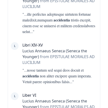
Younger)
from EPISTULAE MORALES AD
LUCILIUM
"...
ille perfectus adeptusque uirtutem fortunae
accidentia
maledixit,numquam
tristis excepit,
ciuem esse se uniuersi et militem credenslabores
uelut
..."
Libri XIV-XV
L
Lucius Annaeus Seneca (Seneca the
Younger)
from EPISTULAE MORALES AD
LUCILIUM
"...
nosse tantum sed sequi deos docuit et
accidentia
non aliter excipere quam imperata.
Vetuit parere opinionibus falsis
..."
Liber VI
L
Lucius Annaeus Seneca (Seneca the
Younger)
from EPISTULAE MORALES AD