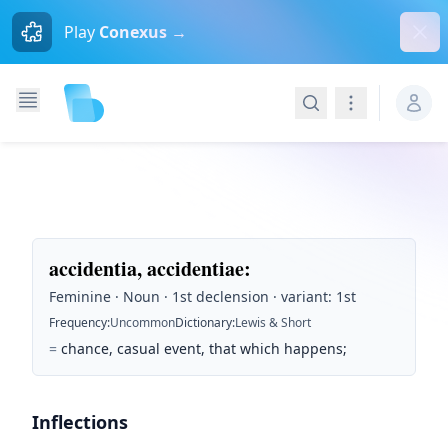
Dism
Play
Conexus →
Search
Navigation
accidentia, accidentiae
:
Feminine · Noun · 1st declension · variant: 1st
Frequency
:
Uncommon
Dictionary
:
Lewis & Short
=
chance, casual event, that which happens;
Inflections