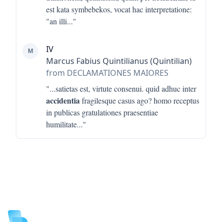
est kata symbebekos, vocat hac interpretatione:
"an illi
..."
IV
M
Marcus Fabius Quintilianus (Quintilian)
from DECLAMATIONES MAIORES
"...
satietas est, virtute consenui. quid adhuc inter
accidentia
fragilesque casus ago? homo receptus
in publicas gratulationes praesentiae
humilitate
..."
Footer