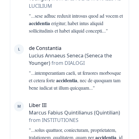
LUCILIUM
"...
sese adhuc reduxit introsus quod ad vocem et
accidentia
erigitur; habet intus aliquid
sollicitudinis et habet aliquid concepti
..."
de Constantia
L
Lucius Annaeus Seneca (Seneca the
Younger)
from DIALOGI
"...
intemperantiam caeli, ut feruores morbosque
accidentia
et cetera forte
, nec de quoquam tam
bene iudicat ut illum quicquam
..."
Liber III
M
Marcus Fabius Quintilianus (Quintilian)
from INSTITUTIONES
"...
solus quattuor, coniecturam, proprietatem,
accidentia
tralationem, qualitatem, quam per
, id