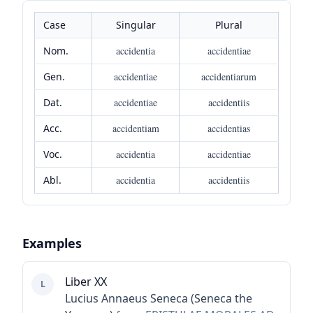
Case
Singular
Plural
Nom.
accidentia
accidentiae
Gen.
accidentiae
accidentiarum
Dat.
accidentiae
accidentiis
Acc.
accidentiam
accidentias
Voc.
accidentia
accidentiae
Abl.
accidentia
accidentiis
Examples
Liber XX
L
Lucius Annaeus Seneca (Seneca the