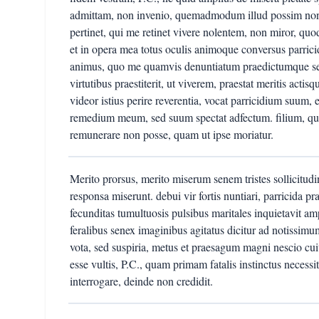
admittam, non invenio, quemadmodum illud possim non
pertinet, qui me retinet vivere nolentem, non miror, quo
et in opera mea totus oculis animoque conversus parrici
animus, quo me quamvis denuntiatum praedictumque serv
virtutibus praestiterit, ut viverem, praestat meritis actis
videor istius perire reverentia, vocat parricidium suum, e
remedium meum, sed suum spectat adfectum. filium, qui vu
remunerare non posse, quam ut ipse moriatur.
Merito prorsus, merito miserum senem tristes sollicitud
responsa miserunt. debui vir fortis nuntiari, parricida p
fecunditas tumultuosis pulsibus maritales inquietavit a
feralibus senex imaginibus agitatus dicitur ad notissimu
vota, sed suspiria, metus et praesagum magni nescio cuiu
esse vultis, P.C., quam primam fatalis instinctus necess
interrogare, deinde non credidit.