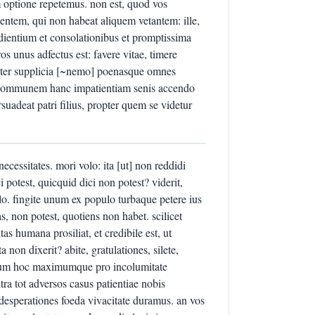
m optione repetemus. non est, quod vos
lentem, qui non habeat aliquem vetantem: ille,
udientium et consolationibus et promptissima
os unus adfectus est: favere vitae, timere
 inter supplicia [~nemo] poenasque omnes
, communem hanc impatientiam senis accendo
ersuadeat patri filius, propter quem se videtur
cessitates. mori volo: ita [ut] non reddidi
i potest, quicquid dici non potest? viderit,
olo. fingite unum ex populo turbaque petere ius
, non potest, quotiens non habet. scilicet
s humana prosiliat, et credibile est, ut
 non dixerit? abite, gratulationes, silete,
rimum hoc maximumque pro incolumitate
tra tot adversos casus patientiae nobis
t desperationes foeda vivacitate duramus. an vos