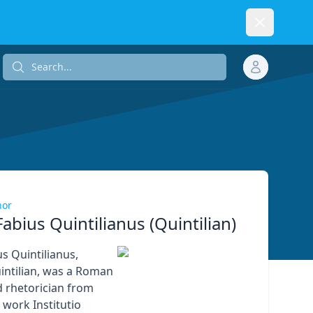
Dismiss
Search...
Search...
hor
abius Quintilianus (Quintilian)
s Quintilianus,
ntilian, was a Roman
 rhetorician from
 work Institutio