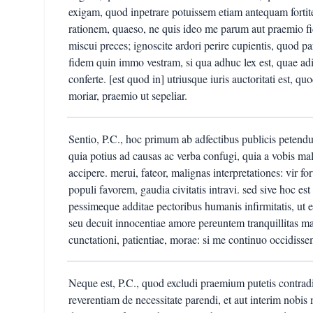
exigam, quod inpetrare potuissem etiam antequam fortit
rationem, quaeso, ne quis ideo me parum aut praemio fide
miscui preces; ignoscite ardori perire cupientis, quod pa
fidem quin immo vestram, si qua adhuc lex est, quae a
conferte. [est quod in] utriusque iuris auctoritati est, qu
moriar, praemio ut sepeliar.
Sentio, P.C., hoc primum ab adfectibus publicis petendu
quia potius ad causas ac verba confugi, quia a vobis ma
accipere. merui, fateor, malignas interpretationes: vir fo
populi favorem, gaudia civitatis intravi. sed sive hoc es
pessimeque additae pectoribus humanis infirmitatis, ut 
seu decuit innocentiae amore pereuntem tranquillitas m
cunctationi, patientiae, morae: si me continuo occidiss
Neque est, P.C., quod excludi praemium putetis contra
reverentiam de necessitate parendi, et aut interim nobi