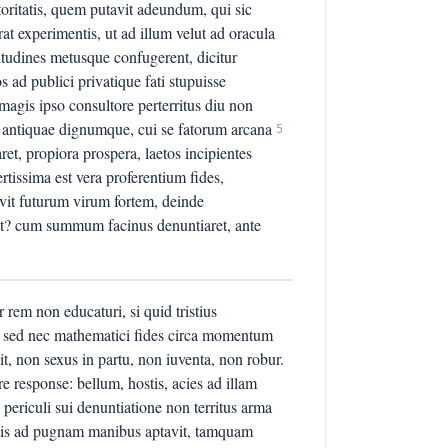
ctoritatis, quem putavit adeundum, qui sic
t experimentis, ut ad illum velut ad oracula
tudines metusque confugerent, dicitur
os ad publici privatique fati stupuisse
agis ipso consultore perterritus diu non
s antiquae dignumque, cui se fatorum arcana
5
et, propiora prospera, laetos incipientes
rtissima est vera proferentium fides,
vit futurum virum fortem, deinde
it? cum summum facinus denuntiaret, ante
rem non educaturi, si quid tristius
m. sed nec mathematici fides circa momentum
t, non sexus in partu, non iuventa, non robur.
e response: bellum, hostis, acies ad illam
 periculi sui denuntiatione non territus arma
t suis ad pugnam manibus aptavit, tamquam