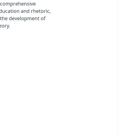
a comprehensive
education and rhetoric,
n the development of
eory.