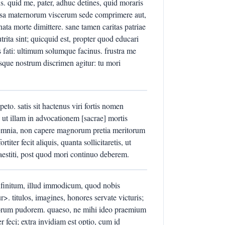
s. quid me, pater, adhuc detines, quid moraris
ipsa maternorum viscerum sede comprimere aut,
nata morte dimittere. sane tamen caritas patriae
trita sint; quicquid est, propter quod educari
rs fati: ultimum solumque facinus. frustra me
usque nostrum discrimen agitur: tu mori
o. satis sit hactenus viri fortis nomen
 ut illam in advocationem [sacrae] mortis
lemnia, non capere magnorum pretia meritorum
ter fecit aliquis, quanta sollicitaretis, ut
aestiti, post quod mori continuo deberem.
 infinitum, illud immodicum, quod nobis
ur>. titulos, imagines, honores servate victuris;
porum pudorem. quaeso, ne mihi ideo praemium
er feci; extra invidiam est optio, cum id