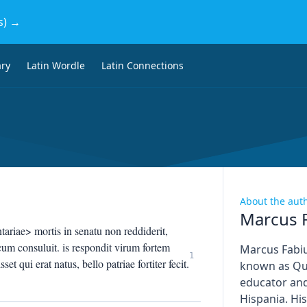
s) →
ary
Latin Wordle
Latin Connections
About the aut
Marcus F
tariae> mortis in senatu non reddiderit,
um consuluit. is respondit virum fortem
Marcus Fabiu
1
t qui erat natus, bello patriae fortiter fecit.
known as Qui
educator and
Hispania. His