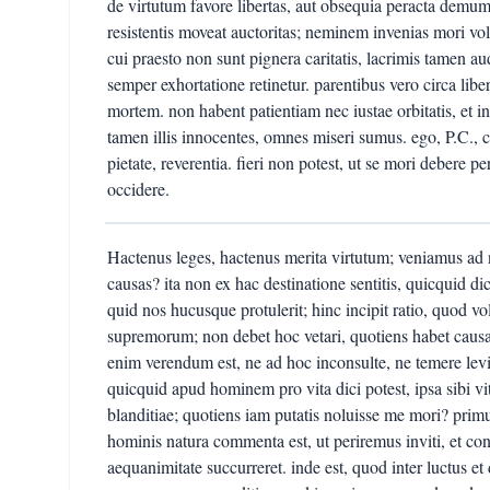
de virtutum favore libertas, aut obsequia peracta demu
resistentis moveat auctoritas; neminem invenias mori vo
cui praesto non sunt pignera caritatis, lacrimis tamen a
semper exhortatione retinetur. parentibus vero circa liber
mortem. non habent patientiam nec iustae orbitatis, et
tamen illis innocentes, omnes miseri sumus. ego, P.C.
pietate, reverentia. fieri non potest, ut se mori debere p
occidere.
Hactenus leges, hactenus merita virtutum; veniamus ad ne
causas? ita non ex hac destinatione sentitis, quicquid dic
quid nos hucusque protulerit; hinc incipit ratio, quod v
supremorum; non debet hoc vetari, quotiens habet causas
enim verendum est, ne ad hoc inconsulte, ne temere levita
quicquid apud hominem pro vita dici potest, ipsa sibi vita
blanditiae; quotiens iam putatis noluisse me mori? p
hominis natura commenta est, ut periremus inviti, et con
aequanimitate succurreret. inde est, quod inter luctus e