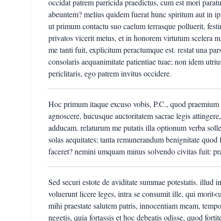
occidat patrem parricida praedictus, cum est mori paratu
abeuntem? melius quidem fuerat hunc spiritum aut in 
ut primum contactu suo caelum terrasque polluerit, festi
privatos vicerit metus, et in honorem virtutum scelera nu
me tanti fuit, explicitum peractumque est. restat una pa
consolaris aequanimitate patientiae tuae; non idem utri
periclitaris, ego patrem invitus occidere.
Hoc primum itaque excuso vobis, P.C., quod praemium pet
agnoscere, hucusque auctoritatem sacrae legis attingere,
adducam. relaturum me putatis illa optionum verba sol
solas aequitates; tanta remunerandum benignitate quod forti
faceret? nemini umquam minus solvendo civitas fuit: pr
Sed securi estote de aviditate summae potestatis. illud
voluerunt licere leges, intra se consumit ille, qui morit<
mihi praestate salutem patris, innocentiam meam, tem
negetis, quia fortassis et hoc debeatis odisse, quod fortit