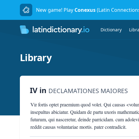
New game! Play
Conexus
(Latin Connection
Dictionary
Libr
Library
IV
in
DECLAMATIONES MAIORES
Vir fortis optet praemium quod volet. Qui causas <volun
insepultus abiciatur. Quidam de partu uxoris mathematic
futurum, qui nasceretur, deinde parricidam. cum adolevisse
reddit causas voluntariae mortis. pater contradicit.