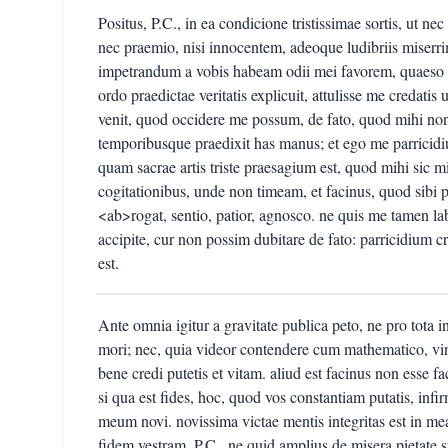
Positus, P.C., in ea condicione tristissimae sortis, ut ne
nec praemio, nisi innocentem, adeoque ludibriis miserrimae
impetrandum a vobis habeam odii mei favorem, quaeso p
ordo praedictae veritatis explicuit, attulisse me credat
venit, quod occidere me possum, de fato, quod mihi non
temporibusque praedixit has manus; et ego me parrici
quam sacrae artis triste praesagium est, quod mihi sic 
cogitationibus, unde non timeam, et facinus, quod sibi p
<ab>rogat, sentio, patior, agnosco. ne quis me tamen lab
accipite, cur non possim dubitare de fato: parricidium cr
est.
Ante omnia igitur a gravitate publica peto, ne pro tota 
mori; nec, quia videor contendere cum mathematico, vin
bene credi putetis et vitam. aliud est facinus non esse f
si qua est fides, hoc, quod vos constantiam putatis, in
meum novi. novissima victae mentis integritas est in m
fidem vestram, P.C., ne quid amplius de misera pietate s