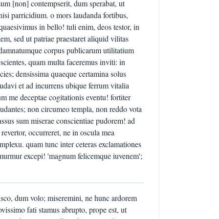
sum [non] contempserit, dum sperabat, ut
nisi parricidium. o mors laudanda fortibus,
uaesivimus in bello! tuli enim, deos testor, in
m, sed ut patriae praestaret aliquid vilitas
 damnatumque corpus publicarum utilitatium
scientes, quam multa faceremus inviti: in
acies; densissima quaeque certamina solus
udavi et ad incurrens ubique ferrum vitalia
um me deceptae cogitationis eventu! fortiter
 laudantes; non circumeo templa, non reddo vota
assus sum miserae conscientiae pudorem! ad
revertor, occurreret, ne in oscula mea
amplexu. quam tunc inter ceteras exclamationes
i murmur excepi! 'magnum felicemque iuvenem';
pisco, dum volo; miseremini, ne hunc ardorem
ovissimo fati stamus abrupto, prope est, ut