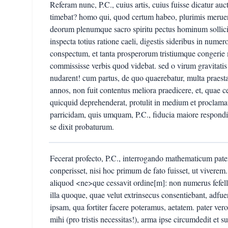
Referam nunc, P.C., cuius artis, cuius fuisse dicatur au
timebat? homo qui, quod certum habeo, plurimis meruera
deorum plenumque sacro spiritu pectus hominum sollici
inspecta totius ratione caeli, digestis sideribus in numer
conspectum, et tanta prosperorum tristiumque congerie m
commississe verbis quod videbat. sed o virum gravitati
nudarent! cum partus, de quo quaerebatur, multa praestar
annos, non fuit contentus meliora praedicere, et, quae ce
quicquid deprehenderat, protulit in medium et proclama
parricidam, quis umquam, P.C., fiducia maiore respond
se dixit probaturum.
Fecerat profecto, P.C., interrogando mathematicum pater 
conperisset, nisi hoc primum de fato fuisset, ut vivere
aliquod <ne>que cessavit ordine[m]: non numerus fefelli
illa quoque, quae velut extrinsecus consentiebant, adfuer
ipsam, qua fortiter facere poteramus, aetatem. pater vero
mihi (pro tristis necessitas!), arma ipse circumdedit e