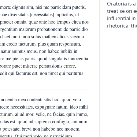
Oratoria is 
c morte dignus sim, nisi me parricidam putetis,
treatise on 
 diversitatis [necessitatis] inplicitus, ut
influential i
raeter omnia, quae ante hoc tempus circa nos
rhetorical th
is urgentium malorum probationem: de parricidio
 licet mori. non solus mathematicus saeculo
dium credo facturum. plus quam responsum,
minatur animus meus. non habeo infelix in
ro me pietas patris, quod singularis innocentia
orare putet miserae persuasionis errore,
edit qui facturus est, non timet qui periturus
innocentia mea contenti sitis hoc, quod volo
cere necessitates, expugnare fatum, ideo mihi
acturum, aliud mori velle, ne facias. quin immo,
firmitas est. quod ad suprema confugio, animum
ea potestate; brevi non habebo nec mortem.
peretis. Qui mori volo, ne parricidium