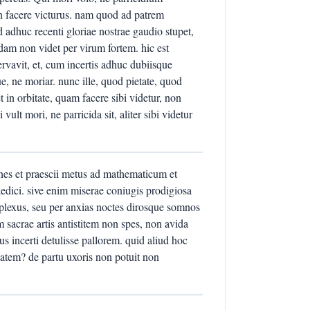
 facere victurus. nam quod ad patrem
d adhuc recenti gloriae nostrae gaudio stupet,
dam non videt per virum fortem. hic est
avit, et, cum incertis adhuc dubiisque
que, ne moriar. nunc ille, quod pietate, quod
t in orbitate, quam facere sibi videtur, non
lt mori, ne parricida sit, aliter sibi videtur
ines et praescii metus ad mathematicum et
raedici. sive enim miserae coniugis prodigiosa
mplexus, seu per anxias noctes dirosque somnos
m sacrae artis antistitem non spes, non avida
s incerti detulisse pallorem. quid aliud hoc
itatem? de partu uxoris non potuit non