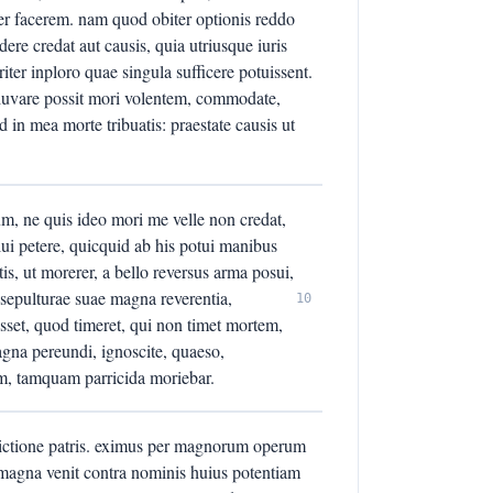
er facerem. nam quod obiter optionis reddo
re credat aut causis, quia utriusque iuris
riter inploro quae singula sufficere potuissent.
diuvare possit mori volentem, commodate,
od in mea morte tribuatis: praestate causis ut
m, ne quis ideo mori me velle non credat,
lui petere, quicquid ab his potui manibus
rtis, ut morerer, a bello reversus arma posui,
t sepulturae suae magna reverentia,
10
esset, quod timeret, qui non timet mortem,
agna pereundi, ignoscite, quaeso,
em, tamquam parricida moriebar.
dictione patris. eximus per magnorum operum
s magna venit contra nominis huius potentiam