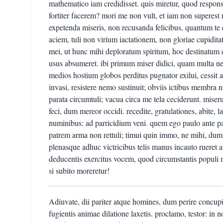
mathematico iam credidisset. quis miretur, quod respon
fortiter facerem? mori me non vult, et iam non superest 
expetenda miseris, non recusanda felicibus, quantum te q
aciem, tuli non virium iactationem, non gloriae cupiditate
mei, ut hunc mihi deploratum spiritum, hoc destinatum
usus absumeret. ibi primum miser didici, quam multa ne
medios hostium globos perditus pugnator exilui, cessit 
invasi, resistere nemo sustinuit; obviis ictibus membra n
parata circumtuli; vacua circa me tela ceciderunt. miser
feci, dum mereor occidi. recedite, gratulationes, abite,
numinibus: ad parricidium veni. quem ego paulo ante p
patrem arma non rettuli; timui quin immo, ne mihi, dum 
plenasque adhuc victricibus telis manus incauto rueret 
deducentis exercitus vocem, quod circumstantis popul
si subito moreretur!
Adiuvate, dii pariter atque homines, dum perire concu
fugientis animae dilatione laxetis. proclamo, testor: in n