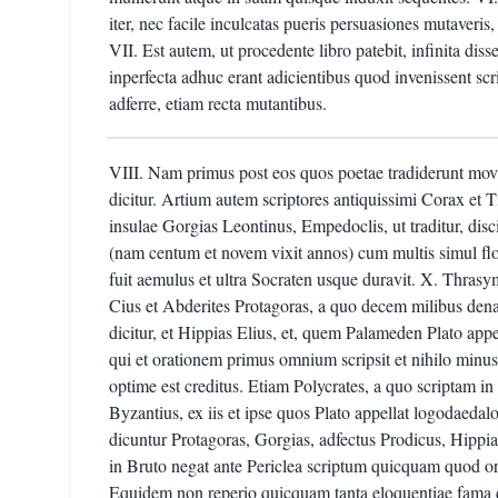
iter, nec facile inculcatas pueris persuasiones mutaveri
VII. Est autem, ut procedente libro patebit, infinita di
inperfecta adhuc erant adicientibus quod invenissent scri
adferre, etiam recta mutantibus.
VIII. Nam primus post eos quos poetae tradiderunt mov
dicitur. Artium autem scriptores antiquissimi Corax et Ti
insulae Gorgias Leontinus, Empedoclis, ut traditur, disci
(nam centum et novem vixit annos) cum multis simul flor
fuit aemulus et ultra Socraten usque duravit. X. Thra
Cius et Abderites Protagoras, a quo decem milibus dena
dicitur, et Hippias Elius, et, quem Palameden Plato app
qui et orationem primus omnium scripsit et nihilo minus 
optime est creditus. Etiam Polycrates, a quo scriptam i
Byzantius, ex iis et ipse quos Plato appellat logodaeda
dicuntur Protagoras, Gorgias, adfectus Prodicus, Hippi
in Bruto negat ante Periclea scriptum quicquam quod orn
Equidem non reperio quicquam tanta eloquentiae fama d