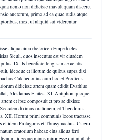
s, quia nemo non didicisse mavult quam discere.
ssensio auctorum, primo ad ea quae rudia atque
ptoribus, mox, ut aliquid sui viderentur
isse aliqua circa rhetoricen Empedocles
sias Siculi, quos insecutus est vir eiusdem
pulus. IX. Is beneficio longissimae aetatis
uit, ideoque et illorum de quibus supra dixi
symachus Calchedonius cum hoc et Prodicus
riorum didicisse artem quam edidit Evathlus
ellat, Alcidamas Elaites. XI. Antiphon quoque,
artem et ipse composuit et pro se dixisse
n Socraten diximus orationem, et Theodorus
los. XII. Horum primi communis locos tractasse
as et idem Protagoras et Thrasymachus. Cicero
atum oratorium habeat: eius aliqua ferri.
ignum, ideoque minus miror esse qui nihil ab