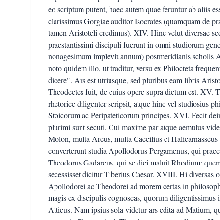
eo scriptum putent, haec autem quae feruntur ab aliis es
clarissimus Gorgiae auditor Isocrates (quamquam de pra
tamen Aristoteli credimus). XIV. Hinc velut diversae sec
praestantissimi discipuli fuerunt in omni studiorum gen
nonagesimum implevit annum) postmeridianis scholis Ari
noto quidem illo, ut traditur, versu ex Philocteta frequen
dicere". Ars est utriusque, sed pluribus eam libris Ari
Theodectes fuit, de cuius opere supra dictum est. XV. T
rhetorice diligenter scripsit, atque hinc vel studiosius
Stoicorum ac Peripateticorum principes. XVI. Fecit d
plurimi sunt secuti. Cui maxime par atque aemulus vide
Molon, multa Areus, multa Caecilius et Halicarnasseus
converterunt studia Apollodorus Pergamenus, qui praece
Theodorus Gadareus, qui se dici maluit Rhodium: quem
secessisset dicitur Tiberius Caesar. XVIII. Hi diversas 
Apollodorei ac Theodorei ad morem certas in philosoph
magis ex discipulis cognoscas, quorum diligentissimus i
Atticus. Nam ipsius sola videtur ars edita ad Matium, q