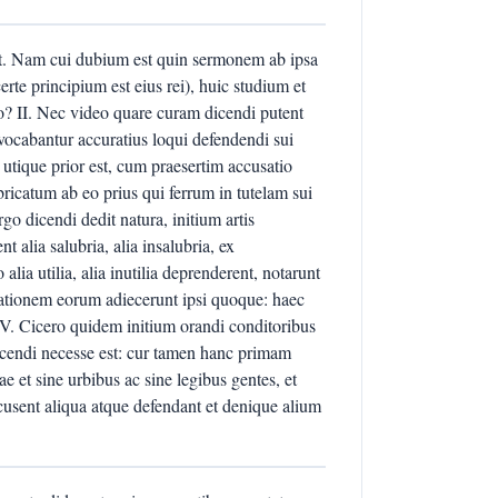
sit. Nam cui dubium est quin sermonem ab ipsa
rte principium est eius rei), huic studium et
io? II. Nec video quare curam dicendi putent
vocabantur accuratius loqui defendendi sui
n utique prior est, cum praesertim accusatio
ricatum ab eo prius qui ferrum in tutelam sui
go dicendi dedit natura, initium artis
 alia salubria, alia insalubria, ex
lia utilia, alia inutilia deprenderent, notarunt
tionem eorum adiecerunt ipsi quoque: haec
IV. Cicero quidem initium orandi conditoribus
dicendi necesse est: cur tamen hanc primam
et sine urbibus ac sine legibus gentes, et
accusent aliqua atque defendant et denique alium