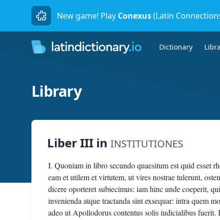
New game! Play
Conexus
(Latin Connection
Dictionary
Libr
Library
Liber III
in
INSTITUTIONES
I. Quoniam in libro secundo quaesitum est quid esset rhe
eam et utilem et virtutem, ut vires nostrae tulerunt, os
dicere oporteret subiecimus: iam hinc unde coeperit, q
invenienda atque tractanda sint exsequar: intra quem mo
adeo ut Apollodorus contentus solis iudicialibus fuerit