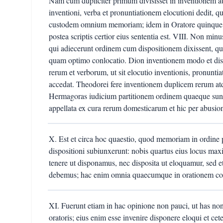
Nam cum dupliciter primum divisisset in inventionem a
inventioni, verba et pronuntiationem elocutioni dedit,
custodem omnium memoriam; idem in Oratore quinque re
postea scriptis certior eius sententia est. VIII. Non minu
qui adiecerunt ordinem cum dispositionem dixissent, qua
quam optimo conlocatio. Dion inventionem modo et dis
rerum et verborum, ut sit elocutio inventionis, pronuntia
accedat. Theodorei fere inventionem duplicem rerum atque
Hermagoras iudicium partitionem ordinem quaeque sunt
appellata ex cura rerum domesticarum et hic per abusio
X. Est et circa hoc quaestio, quod memoriam in ordine
dispositioni subiunxerunt: nobis quartus eius locus ma
tenere ut disponamus, nec disposita ut eloquamur, sed
debemus; hac enim omnia quaecumque in orationem conl
XI. Fuerunt etiam in hac opinione non pauci, ut has non 
oratoris; eius enim esse invenire disponere eloqui et cet