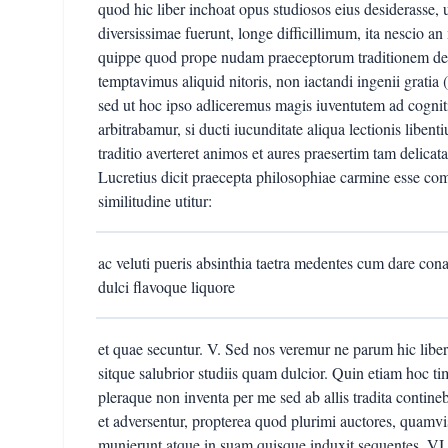
quod hic liber inchoat opus studiosos eius desiderasse,
diversissimae fuerunt, longe difficillimum, ita nescio a
quippe quod prope nudam praeceptorum traditionem desid
temptavimus aliquid nitoris, non iactandi ingenii gratia 
sed ut hoc ipso adliceremus magis iuventutem ad cogni
arbitrabamur, si ducti iucunditate aliqua lectionis liben
traditio averteret animos et aures praesertim tam delicat
Lucretius dicit praecepta philosophiae carmine esse c
similitudine utitur:
ac veluti pueris absinthia taetra medentes cum dare cona
dulci flavoque liquore
et quae secuntur. V. Sed nos veremur ne parum hic liber
sitque salubrior studiis quam dulcior. Quin etiam hoc t
pleraque non inventa per me sed ab allis tradita contine
et adversentur, propterea quod plurimi auctores, quamv
munierunt atque in suam quisque induxit sequentes. VI.