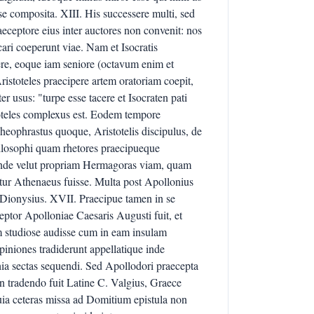
se composita. XIII. His successere multi, sed
eceptore eius inter auctores non convenit: nos
ari coeperunt viae. Nam et Isocratis
ere, eoque iam seniore (octavum enim et
stoteles praecipere artem oratoriam coepit,
ter usus: "turpe esse tacere et Isocraten pati
stoteles complexus est. Eodem tempore
heophrastus quoque, Aristotelis discipulus, de
 philosophi quam rhetores praecipueque
einde velut propriam Hermagoras viam, quam
tur Athenaeus fuisse. Multa post Apollonius
 Dionysius. XVII. Praecipue tamen in se
ptor Apolloniae Caesaris Augusti fuit, et
 studiose audisse cum in eam insulam
opiniones tradiderunt appellatique inde
ia sectas sequendi. Sed Apollodori praecepta
n tradendo fuit Latine C. Valgius, Graece
uia ceteras missa ad Domitium epistula non