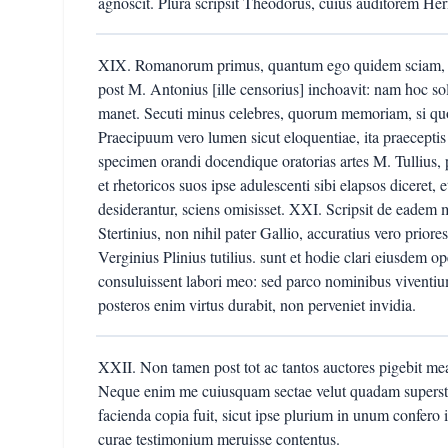
agnoscit. Plura scripsit Theodorus, cuius auditorem Her
XIX. Romanorum primus, quantum ego quidem sciam, co
post M. Antonius [ille censorius] inchoavit: nam hoc s
manet. Secuti minus celebres, quorum memoriam, si qu
Praecipuum vero lumen sicut eloquentiae, ita praecepti
specimen orandi docendique oratorias artes M. Tullius, 
et rhetoricos suos ipse adulescenti sibi elapsos diceret,
desiderantur, sciens omisisset. XXI. Scripsit de eadem 
Stertinius, non nihil pater Gallio, accuratius vero priore
Verginius Plinius tutilius. sunt et hodie clari eiusdem o
consuluissent labori meo: sed parco nominibus viventi
posteros enim virtus durabit, non perveniet invidia.
XXII. Non tamen post tot ac tantos auctores pigebit m
Neque enim me cuiusquam sectae velut quadam superstiti
facienda copia fuit, sicut ipse plurium in unum confero
curae testimonium meruisse contentus.