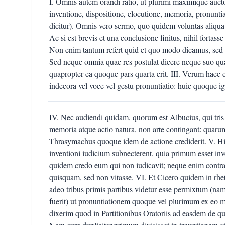
I. Omnis autem orandi ratio, ut plurimi maximique aucto
inventione, dispositione, elocutione, memoria, pronunt
dicitur). Omnis vero sermo, quo quidem voluntas aliqua e
Ac si est brevis et una conclusione finitus, nihil fortasse 
Non enim tantum refert quid et quo modo dicamus, sed e
Sed neque omnia quae res postulat dicere neque suo qu
quapropter ea quoque pars quarta erit. III. Verum hae
indecora vel voce vel gestu pronuntiatio: huic quoque ig
IV. Nec audiendi quidam, quorum est Albucius, qui tri
memoria atque actio natura, non arte contingant: quaru
Thrasymachus quoque idem de actione crediderit. V. Hi
inventioni iudicium subnecterent, quia primum esset inv
quidem credo eum qui non iudicavit; neque enim contrar
quisquam, sed non vitasse. VI. Et Cicero quidem in rhet
adeo tribus primis partibus videtur esse permixtum (nam
fuerit) ut pronuntiationem quoque vel plurimum ex eo 
dixerim quod in Partitionibus Oratoriis ad easdem de qu