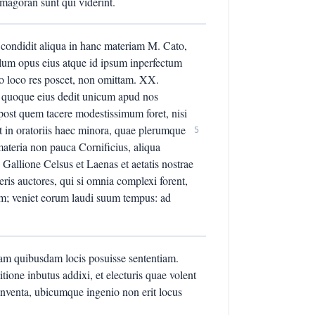
magoran sunt qui viderint.
ndidit aliqua in hanc materiam M. Cato,
olum opus eius atque id ipsum inperfectum
o loco res poscet, non omittam. XX.
s quoque eius dedit unicum apud nos
post quem tacere modestissimum foret, nisi
 et in oratoriis haec minora, quae plerumque
5
materia non pauca Cornificius, aliqua
s Gallione Celsus et Laenas et aetatis nostrae
peris auctores, qui si omnia complexi forent,
um; veniet eorum laudi suum tempus: ad
eam quibusdam locis posuisse sententiam.
one inbutus addixi, et electuris quae volent
 inventa, ubicumque ingenio non erit locus