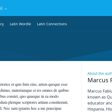
s) →
ary
Latin Wordle
Latin Connections
About the aut
Marcus F
torice et quis finis eius, artem quoque esse
tendimus, materiamque ei res omnes de quibus
Marcus Fabiu
uibus constet, quo quaeque in ea modo
known as Qui
dum plerique scriptores artium constiterunt,
educator and
. II. Nec sum ignarus hoc a me praecipue
Hispania. His