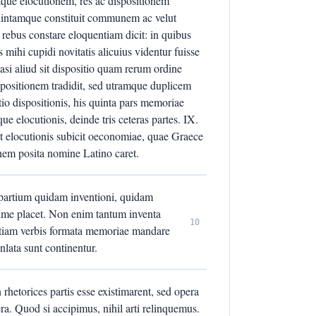
tque elocutionem, res ac dispositionem
 quintamque constituit communem ac velut
bus constare eloquentiam dicit: in quibus
s mihi cupidi novitatis alicuius videntur fuisse
si aliud sit dispositio quam rerum ordine
positionem tradidit, sed utramque duplicem
tio dispositionis, his quinta pars memoriae
 elocutionis, deinde tris ceteras partes. IX.
 elocutionis subicit oeconomiae, quae Graece
nem posita nomine Latino caret.
 partium quidam inventioni, quidam
xime placet. Non enim tantum inventa
10
 etiam verbis formata memoriae mandare
ata sunt continentur.
rhetorices partis esse existimarent, sed opera
era. Quod si accipimus, nihil arti relinquemus.