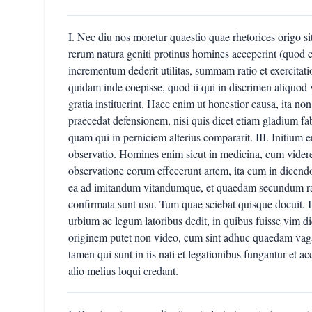
I. Nec diu nos moretur quaestio quae rhetorices origo 
rerum natura geniti protinus homines acceperint (quod ce
incrementum dederit utilitas, summam ratio et exercitat
quidam inde coepisse, quod ii qui in discrimen aliquod 
gratia instituerint. Haec enim ut honestior causa, ita no
praecedat defensionem, nisi quis dicet etiam gladium fab
quam qui in perniciem alterius compararit. III. Initium er
observatio. Homines enim sicut in medicina, cum viderent
observatione eorum effecerunt artem, ita cum in dicendo a
ea ad imitandum vitandumque, et quaedam secundum ra
confirmata sunt usu. Tum quae sciebat quisque docuit. 
urbium ac legum latoribus dedit, in quibus fuisse vim 
originem putet non video, cum sint adhuc quaedam vagae 
tamen qui sunt in iis nati et legationibus fungantur et 
alio melius loqui credant.