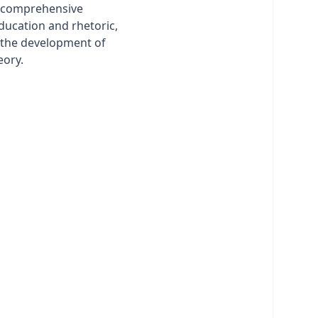
a comprehensive
education and rhetoric,
n the development of
eory.