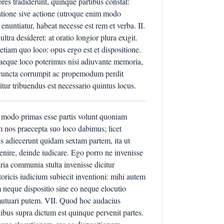
res tradiderunt, quinque partibus constat:
iatione sive actione (utroque enim modo
nuntiatur, habeat necesse est rem et verba. II.
ultra desideret: at oratio longior plura exigit.
tiam quo loco: opus ergo est et dispositione.
aeque loco poterimus nisi adiuvante memoria,
c cuncta corrumpit ac propemodum perdit
itur tribuendus est necessario quintus locus.
s modo primas esse partis volunt quoniam
m nos praecepta suo loco dabimus; licet
s adiecerunt quidam sextam partem, ita ut
enire, deinde iudicare. Ego porro ne invenisse
ia communia stulta invenisse dicitur
oricis iudicium subiecit inventioni: mihi autem
 neque dispositio sine eo neque elocutio
mutuari putem. VII. Quod hoc audacius
ibus supra dictum est quinque pervenit partes.