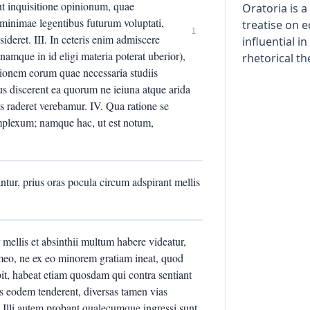
 ut inquisitione opinionum, quae
Oratoria is 
n minimae legentibus futurum voluptati,
treatise on 
1
eret. III. In ceteris enim admiscere
influential i
(namque in id eligi materia poterat uberior),
rhetorical th
tionem eorum quae necessaria studiis
tius discerent ea quorum ne ieiuna atque arida
as raderet verebamur. IV. Qua ratione se
omplexum; namque hac, ut est notum,
ntur, prius oras pocula circum adspirant mellis
 mellis et absinthii multum habere videatur,
imeo, ne ex eo minorem gratiam ineat, quod
bit, habeat etiam quosdam qui contra sentiant
is eodem tenderent, diversas tamen vias
 Illi autem probant qualecumque ingressi sunt