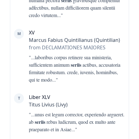
seriis
humana pectora
gravibusque complentur
adfectibus, nullam difficiliorem quam silentii
credo virtutem
..."
XV
M
Marcus Fabius Quintilianus (Quintilian)
from DECLAMATIONES MAIORES
"...
laboribus corpus retinere sua ministeria,
seriis
sufficientem animum
actibus, accusatoria
firmitate robustum. crede, iuvenis, hominibus,
qui te modo
..."
Liber XLV
T
Titus Livius (Livy)
"...
unus est legum corrector, experiendo argueret.
seriis
ab
rebus ludicrum, quod ex multo ante
praeparato et in Asiae
..."