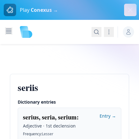
Dism
Play
Conexus →
Search
Navigation
seriis
Dictionary entries
serius, seria, serium
:
Entry →
Adjective · 1st declension
Frequency
:
Lesser