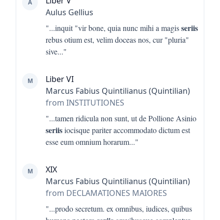
Liber V
A
Aulus Gellius
seriis
"...
inquit "vir bone, quia nunc mihi a magis
rebus otium est, velim doceas nos, cur "pluria"
sive
..."
Liber VI
M
Marcus Fabius Quintilianus (Quintilian)
from INSTITUTIONES
"...
tamen ridicula non sunt, ut de Pollione Asinio
seriis
iocisque pariter accommodato dictum est
esse eum omnium horarum
..."
XIX
M
Marcus Fabius Quintilianus (Quintilian)
from DECLAMATIONES MAIORES
"...
prodo secretum. ex omnibus, iudices, quibus