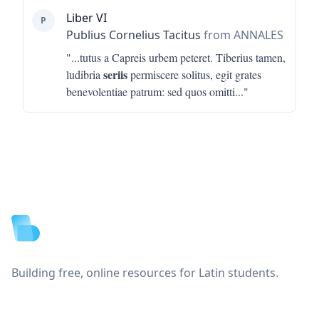
Liber VI
P
Publius Cornelius Tacitus
from ANNALES
"...
tutus a Capreis urbem peteret. Tiberius tamen,
seriis
ludibria
permiscere solitus, egit grates
benevolentiae patrum: sed quos omitti
..."
Footer
Building free, online resources for Latin students.