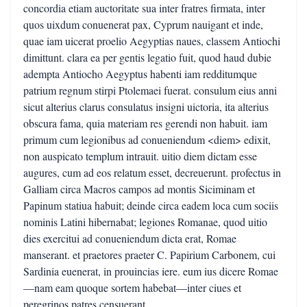
concordia etiam auctoritate sua inter fratres firmata, inter
quos uixdum conuenerat pax, Cyprum nauigant et inde,
quae iam uicerat proelio Aegyptias naues, classem Antiochi
dimittunt. clara ea per gentis legatio fuit, quod haud dubie
adempta Antiocho Aegyptus habenti iam redditumque
patrium regnum stirpi Ptolemaei fuerat. consulum eius anni
sicut alterius clarus consulatus insigni uictoria, ita alterius
obscura fama, quia materiam res gerendi non habuit. iam
primum cum legionibus ad conueniendum <diem> edixit,
non auspicato templum intrauit. uitio diem dictam esse
augures, cum ad eos relatum esset, decreuerunt. profectus in
Galliam circa Macros campos ad montis Siciminam et
Papinum statiua habuit; deinde circa eadem loca cum sociis
nominis Latini hibernabat; legiones Romanae, quod uitio
dies exercitui ad conueniendum dicta erat, Romae
manserant. et praetores praeter C. Papirium Carbonem, cui
Sardinia euenerat, in prouincias iere. eum ius dicere Romae
—nam eam quoque sortem habebat—inter ciues et
peregrinos patres censuerant.