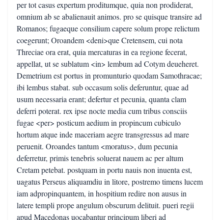
per tot casus expertum proditumque, quia non prodiderat,
omnium ab se abalienauit animos. pro se quisque transire ad
Romanos; fugaeque consilium capere solum prope relictum
coegerunt; Oroandem <deni>que Cretensem, cui nota
Threciae ora erat, quia mercaturas in ea regione fecerat,
appellat, ut se sublatum <in> lembum ad Cotym deueheret.
Demetrium est portus in promunturio quodam Samothracae;
ibi lembus stabat. sub occasum solis deferuntur, quae ad
usum necessaria erant; defertur et pecunia, quanta clam
deferri poterat. rex ipse nocte media cum tribus consciis
fugae <per> posticum aedium in propincum cubiculo
hortum atque inde maceriam aegre transgressus ad mare
peruenit. Oroandes tantum <moratus>, dum pecunia
deferretur, primis tenebris soluerat nauem ac per altum
Cretam petebat. postquam in portu nauis non inuenta est,
uagatus Perseus aliquamdiu in litore, postremo timens lucem
iam adpropinquantem, in hospitium redire non ausus in
latere templi prope angulum obscurum delituit. pueri regii
apud Macedonas uocabantur principum liberi ad