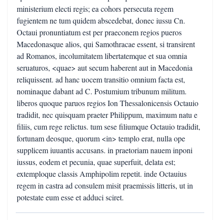
ministerium electi regis; ea cohors persecuta regem
fugientem ne tum quidem abscedebat, donec iussu Cn.
Octaui pronuntiatum est per praeconem regios pueros
Macedonasque alios, qui Samothracae essent, si transirent
ad Romanos, incolumitatem libertatemque et sua omnia
seruaturos, <quae> aut secum haberent aut in Macedonia
reliquissent. ad hanc uocem transitio omnium facta est,
nominaque dabant ad C. Postumium tribunum militum.
liberos quoque paruos regios Ion Thessalonicensis Octauio
tradidit, nec quisquam praeter Philippum, maximum natu e
filiis, cum rege relictus. tum sese filiumque Octauio tradidit,
fortunam deosque, quorum <in> templo erat, nulla ope
supplicem iuuantis accusans. in praetoriam nauem inponi
iussus, eodem et pecunia, quae superfuit, delata est;
extemploque classis Amphipolim repetit. inde Octauius
regem in castra ad consulem misit praemissis litteris, ut in
potestate eum esse et adduci sciret.