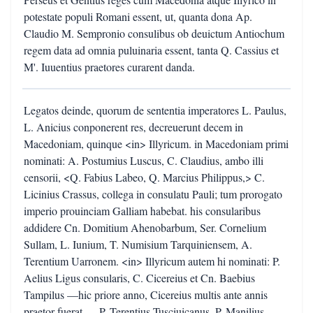
potestate populi Romani essent, ut, quanta dona Ap.
Claudio M. Sempronio consulibus ob deuictum Antiochum
regem data ad omnia puluinaria essent, tanta Q. Cassius et
M'. Iuuentius praetores curarent danda.
Legatos deinde, quorum de sententia imperatores L. Paulus,
L. Anicius conponerent res, decreuerunt decem in
Macedoniam, quinque <in> Illyricum. in Macedoniam primi
nominati: A. Postumius Luscus, C. Claudius, ambo illi
censorii, <Q. Fabius Labeo, Q. Marcius Philippus,> C.
Licinius Crassus, collega in consulatu Pauli; tum prorogato
imperio prouinciam Galliam habebat. his consularibus
addidere Cn. Domitium Ahenobarbum, Ser. Cornelium
Sullam, L. Iunium, T. Numisium Tarquiniensem, A.
Terentium Uarronem. <in> Illyricum autem hi nominati: P.
Aelius Ligus consularis, C. Cicereius et Cn. Baebius
Tampilus —hic priore anno, Cicereius multis ante annis
praetor fuerat—, P. Terentius Tusciuicanus, P. Manilius.