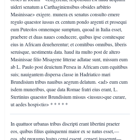
uideri senatum a Carthaginiensibus obsides arbitrio
Masinissae> exigere. munera ex senatus consulto emere
regulo quaestor iussus ex centum pondo argenti et prosequi
eum Puteolos omnemque sumptum, quoad in Italia esset,
praebere et duas naues conducere, quibus ipse comitesque
eius in Africam deueherentur; et comitibus omnibus, liberis
seruisque, uestimenta data. haud ita multo post de altero
Masinissae filio Misagene litterae adlatae sunt, missum eum
ab L. Paulo post deuictum Persea in Africam cum equitibus
suis; nauigantem dispersa classe in Hadriatico mari
Brundisium tribus nauibus aegrum delatum. <ad> eum cum
isdem muneribus, quae data Romae fratri eius erant, L.
Stertinius quaestor Brundisium missus <iussus>que curare,
ut aedes hospi<tio> * * * * *
In quattuor urbanas tribus discripti erant libertini praeter
eos, quibus filius quinquenni maior ex se natus esset,—
eos, ubi proxumo lustro censi essent, censeri iusserunt—