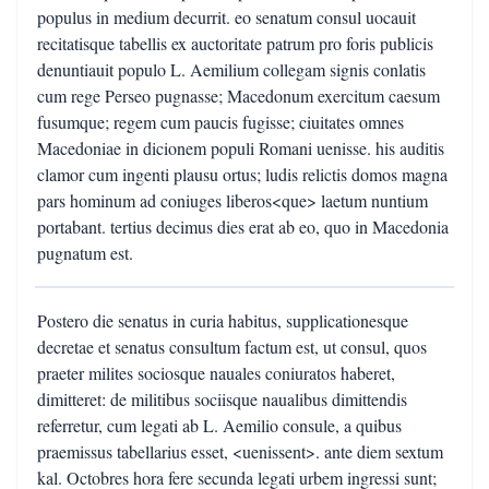
populus in medium decurrit. eo senatum consul uocauit
recitatisque tabellis ex auctoritate patrum pro foris publicis
denuntiauit populo L. Aemilium collegam signis conlatis
cum rege Perseo pugnasse; Macedonum exercitum caesum
fusumque; regem cum paucis fugisse; ciuitates omnes
Macedoniae in dicionem populi Romani uenisse. his auditis
clamor cum ingenti plausu ortus; ludis relictis domos magna
pars hominum ad coniuges liberos<que> laetum nuntium
portabant. tertius decimus dies erat ab eo, quo in Macedonia
pugnatum est.
Postero die senatus in curia habitus, supplicationesque
decretae et senatus consultum factum est, ut consul, quos
praeter milites sociosque nauales coniuratos haberet,
dimitteret: de militibus sociisque naualibus dimittendis
referretur, cum legati ab L. Aemilio consule, a quibus
praemissus tabellarius esset, <uenissent>. ante diem sextum
kal. Octobres hora fere secunda legati urbem ingressi sunt;