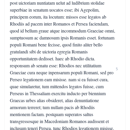
post uictoriam nuntiatam uelut ad ludibrium stolidae
superbiae in senatum uocatos esse; ibi Agepolim,
principem eorum, ita locutum: missos esse legatos ab
Rhodiis ad pacem inter Romanos et Persea faciendam,
quod id bellum graue atque incommodum Graeciae omni,
sumptuosum ac damnosum ipsis Romanis esset. fortunam
populi Romani bene fecisse, quod finito aliter bello
gratulandi sibi de uictoria egregia Romanis
opportunitatem dedisset. haec ab Rhodio dicta.
responsum ab senatu esse: Rhodios nec utilitatium
5
Graeciae cura neque inpensarum populi Romani, sed pro
Perseo legationem eam misisse. nam si ea fuisset cura,
quae simularetur, tum mittendos legatos fuisse, cum
Perseus in Thessaliam exercitu inducto per biennium
Graecas urbes alias obsideret, alias denuntiatione
armorum terreret; tum nullam pacis ab Rhodiis
mentionem factam. postquam superatos saltus
transgressosque in Macedoniam Romanos audissent et
inclusum teneri Persea, tunc Rhodios legationem misisse,