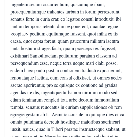
ingentem secum occurrentium, quacumque ibant,
prosequentiumque trahentes turbam in forum perrexerunt.
senatus forte in curia erat; eo legatos consul introduxit. ibi
tantum temporis retenti, dum exponerent, quantae regiae
<copiae> peditum equitumque fuissent, quot milia ex iis
caesa, quot capta forent, quam paucorum militum iactura
tanta hostium strages facta, quam praeceps rex fugisset;
existimari Samothraciam petiturum; paratam classem ad
persequendum esse, neque terra neque mari elabi posse.
eadem haec paulo post in contionem traducti exposuerunt;
renouataque laetitia, cum consul edixisset, ut omnes aedes
sacrae aperirentur, pro se quisque ex contione ad gratias
agendas ire dis, ingentique turba non uirorum modo sed
etiam feminarum conpleri tota urbe deorum immortalium
templa. senatus reuocatus in curiam supplicationes ob rem
egregie gestam ab L. Aemilio consule in quinque dies circa
omnia puluinaria decreuit hostiisque maioribus sacrificari
iussit. naues, quae in Tiberi paratae instructaeque stabant, ut,
si res posceret, in Macedoniam mitterentur, subduci et in