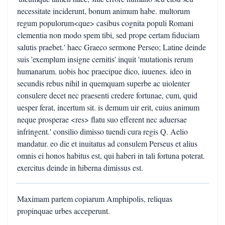
necessitate inciderunt, bonum animum habe. multorum
regum populorum<que> casibus cognita populi Romani
clementia non modo spem tibi, sed prope certam fiduciam
salutis praebet.' haec Graeco sermone Perseo; Latine deinde
suis 'exemplum insigne cernitis' inquit 'mutationis rerum
humanarum. uobis hoc praecipue dico, iuuenes. ideo in
secundis rebus nihil in quemquam superbe ac uiolenter
consulere decet nec praesenti credere fortunae, cum, quid
uesper ferat, incertum sit. is demum uir erit, cuius animum
neque prosperae <res> flatu suo efferent nec aduersae
infringent.' consilio dimisso tuendi cura regis Q. Aelio
mandatur. eo die et inuitatus ad consulem Perseus et alius
omnis ei honos habitus est, qui haberi in tali fortuna poterat.
exercitus deinde in hiberna dimissus est.
Maximam partem copiarum Amphipolis, reliquas
propinquae urbes acceperunt.