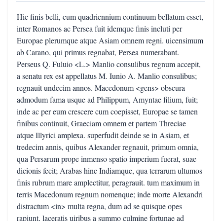
Hic finis belli, cum quadriennium continuum bellatum esset,
inter Romanos ac Persea fuit idemque finis incluti per
Europae plerumque atque Asiam omnem regni. uicensimum
ab Carano, qui primus regnabat, Persea numerabant.
Perseus Q. Fuluio <L.> Manlio consulibus regnum accepit,
a senatu rex est appellatus M. Iunio A. Manlio consulibus;
regnauit undecim annos. Macedonum <gens> obscura
admodum fama usque ad Philippum, Amyntae filium, fuit;
inde ac per eum crescere cum coepisset, Europae se tamen
finibus continuit, Graeciam omnem et partem Threciae
atque Illyrici amplexa. superfudit deinde se in Asiam, et
tredecim annis, quibus Alexander regnauit, primum omnia,
qua Persarum prope inmenso spatio imperium fuerat, suae
dicionis fecit; Arabas hinc Indiamque, qua terrarum ultumos
finis rubrum mare amplectitur, peragrauit. tum maximum in
terris Macedonum regnum nomenque; inde morte Alexandri
distractum <in> multa regna, dum ad se quisque opes
rapiunt, laceratis uiribus a summo culmine fortunae ad