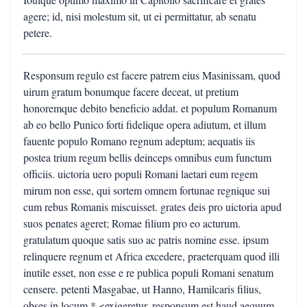
agere; id, nisi molestum sit, ut ei permittatur, ab senatu
petere.
Responsum regulo est facere patrem eius Masinissam, quod
uirum gratum bonumque facere deceat, ut pretium
honoremque debito beneficio addat. et populum Romanum
ab eo bello Punico forti fidelique opera adiutum, et illum
fauente populo Romano regnum adeptum; aequatis iis
postea trium regum bellis deinceps omnibus eum functum
officiis. uictoria uero populi Romani laetari eum regem
mirum non esse, qui sortem omnem fortunae regnique sui
cum rebus Romanis miscuisset. grates deis pro uictoria apud
suos penates ageret; Romae filium pro eo acturum.
gratulatum quoque satis suo ac patris nomine esse. ipsum
relinquere regnum et Africa excedere, praeterquam quod illi
inutile esset, non esse e re publica populi Romani senatum
censere. petenti Masgabae, ut Hanno, Hamilcaris filius,
obses in locum * <exigeretur, responsum est haud aequum