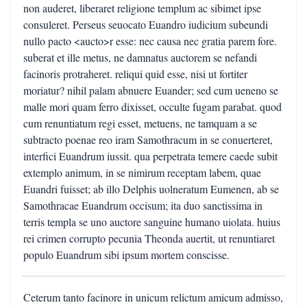
non auderet, liberaret religione templum ac sibimet ipse
consuleret. Perseus seuocato Euandro iudicium subeundi
nullo pacto <aucto>r esse: nec causa nec gratia parem fore.
suberat et ille metus, ne damnatus auctorem se nefandi
facinoris protraheret. reliqui quid esse, nisi ut fortiter
moriatur? nihil palam abnuere Euander; sed cum ueneno se
malle mori quam ferro dixisset, occulte fugam parabat. quod
cum renuntiatum regi esset, metuens, ne tamquam a se
subtracto poenae reo iram Samothracum in se conuerteret,
interfici Euandrum iussit. qua perpetrata temere caede subit
extemplo animum, in se nimirum receptam labem, quae
Euandri fuisset; ab illo Delphis uolneratum Eumenen, ab se
Samothracae Euandrum occisum; ita duo sanctissima in
terris templa se uno auctore sanguine humano uiolata. huius
rei crimen corrupto pecunia Theonda auertit, ut renuntiaret
populo Euandrum sibi ipsum mortem conscisse.
Ceterum tanto facinore in unicum relictum amicum admisso,