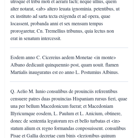
utroque et tribu moti et aerarii facti; neque ullius, quem
alter notarat, <ab> altero leuata ignominia. petentibus, ut
ex instituto ad sarta tecta exigenda et ad opera, quae
locassent, probanda anni et sex mensum tempus
prorogaretur, Cn. Tremellius tribunus, quia lectus non
erat in senatum intercessit.
Eodem anno C. Cicereius aedem Monetae <in monte>
Albano dedicauit quinquennio post, quam uouit. flamen
Martialis inauguratus est eo anno L. Postumius Albinus.
Q. Aelio M. Iunio consulibus de prouinciis referentibus
censuere patres duas prouincias Hispaniam rursus fieri, quae
una per bellum Macedonicum fuerat; et Macedoniam
Illyricumque eosdem, L. Paulum et L. Anicium, obtinere,
donec de sententia legatorum res et bello turbatas et <in>
statum alium ex regno formandas conposuissent. consulibus
Pisae et Gallia decretae cum binis <legionibus quinum