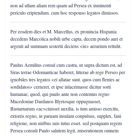
non ad ullam aliam rem quam ad Persea ex inminenti
periculo eripiendum. cum hoc responso legatos dimissos.
Per eosdem dies et M. Marcellus, ex prouincia Hispania
decedens Marcolica nobili urbe capta, decem pondo auri et
argenti ad summam sestertii deciens <in> aerarium rettulit.
Paulus Aemilius consul cum castra, ut supra dictum est, ad
Siras terrae Odomanticae haberet, litterae ab rege Perseo per
ignobiles tres legatos <ei allatae sunt. quos cum flentes ac
sordidatos> cerneret, et ipse inlacrimasse dicitur sorti
humanae, quod, qui paulo ante non contentus regno
Macedoniae Dardanos Illyriosque oppugnasset,
Bastarnarum <ac>ciuisset auxilia, is tum amisso exercitu,
extorris regno, in paruam insulam conpulsus, supplex, fani
religione, non uiribus suis tutus esset. sed postquam regem
Persea consuli Paulo salutem legit, miserationem omnem