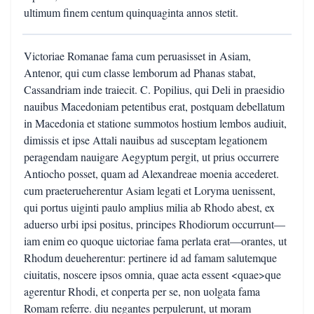
ultimum finem centum quinquaginta annos stetit.
Victoriae Romanae fama cum peruasisset in Asiam,
Antenor, qui cum classe lemborum ad Phanas stabat,
Cassandriam inde traiecit. C. Popilius, qui Deli in praesidio
nauibus Macedoniam petentibus erat, postquam debellatum
in Macedonia et statione summotos hostium lembos audiuit,
dimissis et ipse Attali nauibus ad susceptam legationem
peragendam nauigare Aegyptum pergit, ut prius occurrere
Antiocho posset, quam ad Alexandreae moenia accederet.
cum praeterueherentur Asiam legati et Loryma uenissent,
qui portus uiginti paulo amplius milia ab Rhodo abest, ex
aduerso urbi ipsi positus, principes Rhodiorum occurrunt—
iam enim eo quoque uictoriae fama perlata erat—orantes, ut
Rhodum deueherentur: pertinere id ad famam salutemque
ciuitatis, noscere ipsos omnia, quae acta essent <quae>que
agerentur Rhodi, et conperta per se, non uolgata fama
Romam referre. diu negantes perpulerunt, ut moram