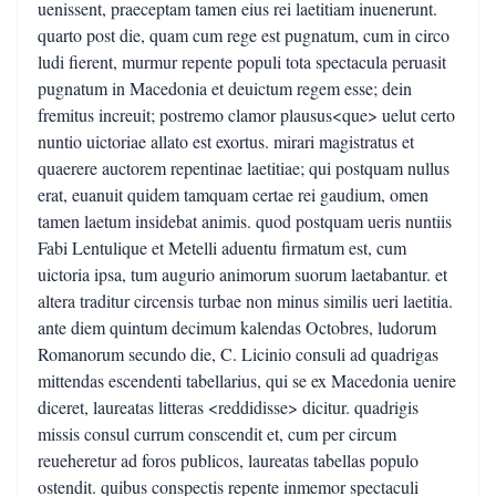
uenissent, praeceptam tamen eius rei laetitiam inuenerunt.
quarto post die, quam cum rege est pugnatum, cum in circo
ludi fierent, murmur repente populi tota spectacula peruasit
pugnatum in Macedonia et deuictum regem esse; dein
fremitus increuit; postremo clamor plausus<que> uelut certo
nuntio uictoriae allato est exortus. mirari magistratus et
quaerere auctorem repentinae laetitiae; qui postquam nullus
erat, euanuit quidem tamquam certae rei gaudium, omen
tamen laetum insidebat animis. quod postquam ueris nuntiis
Fabi Lentulique et Metelli aduentu firmatum est, cum
uictoria ipsa, tum augurio animorum suorum laetabantur. et
altera traditur circensis turbae non minus similis ueri laetitia.
ante diem quintum decimum kalendas Octobres, ludorum
Romanorum secundo die, C. Licinio consuli ad quadrigas
mittendas escendenti tabellarius, qui se ex Macedonia uenire
diceret, laureatas litteras <reddidisse> dicitur. quadrigis
missis consul currum conscendit et, cum per circum
reueheretur ad foros publicos, laureatas tabellas populo
ostendit. quibus conspectis repente inmemor spectaculi