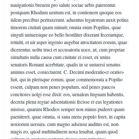
nauigationis breuem pro salute sociae urbis paterentur.
postquam Rhodum uentum est, in contionem quoque eos
iidem precibus pertraxerunt. aduentus legatorum auxit potius
timorem ciuitati quam minuit; omnia enim Popilius, quae
singuli uniuersique eo bello hostiliter dixerant fecerantque,
rettulit, et uir asper ingenio augebat atrocitatem eorum, quae
dicerentur, uoltu truci et accusatoria uoce, ut, cum propriae
simultatis nulla causa cum ciuitate ei esset, ex unius
senatoris Romani acerbitate, qualis in se uniuersi senatus
animus esset, coniectarent. C. Decimi moderatio<r oratio>
fuit, qui in plerisque eorum, quae commemorata a Popilio
essent, culpam non penes populum, sed penes paucos
concitores uolgi esse dixit: eos, uenalem linguam habentis,
decreta plena regiae adsentationis fecisse et eas legationes
misisse, quarum Rhodios semper non minus puderet quam
paeniteret. quae omnia, si sana mens populo foret, in capita
noxiorum uersura. cum magno adsensu auditus est, non
magis eo, quod multitudinem noxa leuabat, quam quod
culpam in auctores uerterat. itaque cum principes