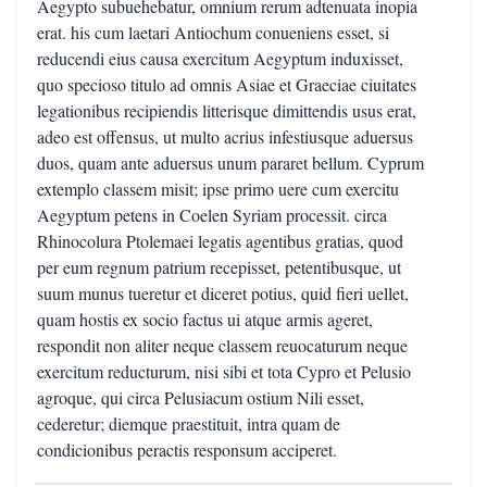
Aegypto subuehebatur, omnium rerum adtenuata inopia
erat. his cum laetari Antiochum conueniens esset, si
reducendi eius causa exercitum Aegyptum induxisset,
quo specioso titulo ad omnis Asiae et Graeciae ciuitates
legationibus recipiendis litterisque dimittendis usus erat,
adeo est offensus, ut multo acrius infestiusque aduersus
duos, quam ante aduersus unum pararet bellum. Cyprum
extemplo classem misit; ipse primo uere cum exercitu
Aegyptum petens in Coelen Syriam processit. circa
Rhinocolura Ptolemaei legatis agentibus gratias, quod
per eum regnum patrium recepisset, petentibusque, ut
suum munus tueretur et diceret potius, quid fieri uellet,
quam hostis ex socio factus ui atque armis ageret,
respondit non aliter neque classem reuocaturum neque
exercitum reducturum, nisi sibi et tota Cypro et Pelusio
agroque, qui circa Pelusiacum ostium Nili esset,
cederetur; diemque praestituit, intra quam de
condicionibus peractis responsum acciperet.