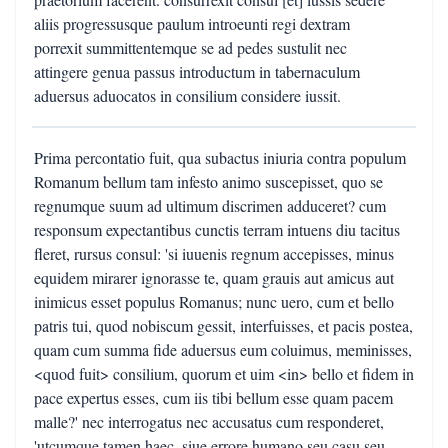
aliis progressusque paulum introeunti regi dextram
porrexit summittentemque se ad pedes sustulit nec
attingere genua passus introductum in tabernaculum
aduersus aduocatos in consilium considere iussit.
Prima percontatio fuit, qua subactus iniuria contra populum
Romanum bellum tam infesto animo suscepisset, quo se
regnumque suum ad ultimum discrimen adduceret? cum
responsum expectantibus cunctis terram intuens diu tacitus
fleret, rursus consul: 'si iuuenis regnum accepisses, minus
equidem mirarer ignorasse te, quam grauis aut amicus aut
inimicus esset populus Romanus; nunc uero, cum et bello
patris tui, quod nobiscum gessit, interfuisses, et pacis postea,
quam cum summa fide aduersus eum coluimus, meminisses,
<quod fuit> consilium, quorum et uim <in> bello et fidem in
pace expertus esses, cum iis tibi bellum esse quam pacem
malle?' nec interrogatus nec accusatus cum responderet,
'utcumque tamen haec, siue errore humano seu casu seu