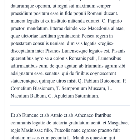
daturumque operam, ut regni sui maximum semper
praesidium positum esse in fide populi Romani ducant.
munera legatis ut ex instituto mittenda curaret, C. Papirio
praetori mandatum. litterae deinde <e> Macedonia allatae,
quae uictoriae laetitiam geminarent: Persea regem in
potestatem consulis uenisse. dimissis legatis <regiis>
disceptatum inter Pisanos Lunensesque legatos est, Pisanis
querentibus agro se a colonis Romanis pelli, Lunensibus
adfirmantibus eum, de quo agatur, ab triumuiris agrum sibi
adsignatum esse. senatus, qui de finibus cognoscerent
statuerentque, quinque uiros misit Q. Fabium Buteonem, P.
Cornelium Blasionem, T. Sempronium Muscam, L.
Naeuium Balbum, C. Apuleium Saturninum.
Et ab Eumene et ab Attalo et ab Athenaeo fratribus
communis legatio de uictoria gratulatum uenit. et Masgabae,
regis Masinissae filio, Puteolis naue egresso praesto fuit
obuiam missus cum pecunia L. Manlius quaestor, qui