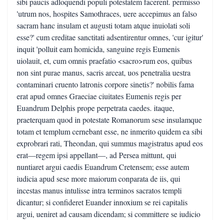
sibi paucis adloquendi populi potestatem facerent. permisso
'utrum nos, hospites Samothraces, uere accepimus an falso
sacram hanc insulam et augusti totam atque inuiolati soli
esse?' cum creditae sanctitati adsentirentur omnes, 'cur igitur'
inquit 'polluit eam homicida, sanguine regis Eumenis
uiolauit, et, cum omnis praefatio <sacro>rum eos, quibus
non sint purae manus, sacris arceat, uos penetralia uestra
contaminari cruento latronis corpore sinetis?' nobilis fama
erat apud omnes Graeciae ciuitates Eumenis regis per
Euandrum Delphis prope perpetrata caedes. itaque,
praeterquam quod in potestate Romanorum sese insulamque
totam et templum cernebant esse, ne inmerito quidem ea sibi
exprobrari rati, Theondan, qui summus magistratus apud eos
erat—regem ipsi appellant—, ad Persea mittunt, qui
nuntiaret argui caedis Euandrum Cretensem; esse autem
iudicia apud sese more maiorum conparata de iis, qui
incestas manus intulisse intra terminos sacratos templi
dicantur; si confideret Euander innoxium se rei capitalis
argui, ueniret ad causam dicendam; si committere se iudicio