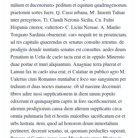
milium et ducenorum> peditum et equitum quadringenorum.
praetorum sortes fuere, Q. Cassi urbana, M'. Iuuenti Talnae
inter peregrinos, Ti. Claudi Neronis Sicilia, Cn. Fului
Hispania citerior, <ulterior> C. Licini Neruae. A. Manlio
Torquato Sardinia obuenerat: <at> nequiit ire in prouinciam,
ad res capitalis quaerendas ex senatus consulto retentus. de
prodigiis deinde nuntiatis senatus est consultus. aedes deum
Penatium in Uelia de caelo tacta erat et in oppido Mineruio
duae portae et muri aliquantum. Anagniae terra pluerat et
Lanuui fax in caelo uisa erat; et Calatiae in publico agro M.
Ualerius ciuis Romanus nuntiabat e foco suo sanguinem per
triduum et duas noctes manasse. ob id maxime decemuiri
libros adire iussi supplicationem in diem unum populo
edixerunt et quinquaginta capris in foro sacrificauerunt. et
aliorum prodigiorum causa diem alterum supplicatio circa
omnia puluinaria fuit et hostiis maioribus sacrificatum est et
urbs lustrata. item, quod ad honorem deum inmortalium
pertineret, decreuit senatus, ut, quoniam perduelles superati,
Perseus et Gentius reges cum Macedonia atque Illyrico in