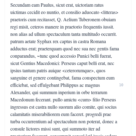
Secundam eam Paulus, sicut erat, uictoriam ratus
uictimas cecidit eo nuntio, et consilio aduocato <litteras>
praetoris cum recitasset, Q. Aelium Tuberonem obuiam
regi misit, ceteros manere in praetorio frequentis iussit.
non alias ad ullum spectaculum tanta multitudo occurrit.
patrum aetate Syphax rex captus in castra Romana
adductus erat; praeterquam quod nec sua nec gentis fama
conparandus, ~tunc quod accessio Punici belli fuerat,
sicut Gentius Macedonici: Perseus caput belli erat, nec
ipsius tantum patris auique <ceterorumque>, quos
sanguine et genere contingebat, fama conspectum eum
efficiebat, sed effulgebant Philippus ac magnus
10
Alexander, qui summum inperium in orbe terrarum
Macedonum fecerant. pullo amictu <cum> filio Perseus
ingressus est castra nullo suorum alio comite, qui socius
calamitatis miserabiliorem eum faceret. progredi prae
turba occurrentium ad spectaculum non poterat, donec a
consule lictores missi sunt, qui summoto iter ad
praetorium facerent. consurrexit consul [et] iussis sedere