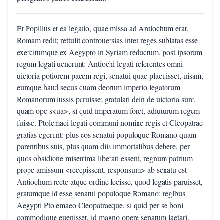
Et Popilius et ea legatio, quae missa ad Antiochum erat,
Romam redit; rettulit controuersias inter reges sublatas esse
exercitumque ex Aegypto in Syriam reductum. post ipsorum
regum legati uenerunt: Antiochi legati referentes omni
uictoria potiorem pacem regi, senatui quae placuisset, uisam,
eumque haud secus quam deorum imperio legatorum
Romanorum iussis paruisse; gratulati dein de uictoria sunt,
quam ope s<ua>, si quid imperatum foret, adiuturum regem
fuisse. Ptolemaei legati communi nomine regis et Cleopatrae
gratias egerunt: plus eos senatui populoque Romano quam
parentibus suis, plus quam diis immortalibus debere, per
quos obsidione miserrima liberati essent, regnum patrium
prope amissum <recepissent. responsum> ab senatu est
Antiochum recte atque ordine fecisse, quod legatis paruisset,
gratumque id esse senatui populoque Romano: regibus
Aegypti Ptolemaeo Cleopatraeque, si quid per se boni
commodique euenisset, id magno opere senatum laetari,