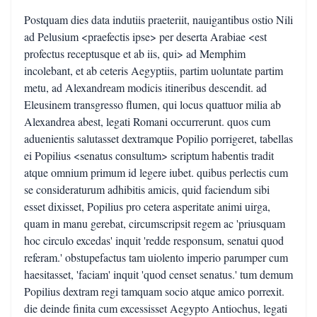
Postquam dies data indutiis praeteriit, nauigantibus ostio Nili
ad Pelusium <praefectis ipse> per deserta Arabiae <est
profectus receptusque et ab iis, qui> ad Memphim
incolebant, et ab ceteris Aegyptiis, partim uoluntate partim
metu, ad Alexandream modicis itineribus descendit. ad
Eleusinem transgresso flumen, qui locus quattuor milia ab
Alexandrea abest, legati Romani occurrerunt. quos cum
aduenientis salutasset dextramque Popilio porrigeret, tabellas
ei Popilius <senatus consultum> scriptum habentis tradit
atque omnium primum id legere iubet. quibus perlectis cum
se consideraturum adhibitis amicis, quid faciendum sibi
esset dixisset, Popilius pro cetera asperitate animi uirga,
quam in manu gerebat, circumscripsit regem ac 'priusquam
hoc circulo excedas' inquit 'redde responsum, senatui quod
referam.' obstupefactus tam uiolento imperio parumper cum
haesitasset, 'faciam' inquit 'quod censet senatus.' tum demum
Popilius dextram regi tamquam socio atque amico porrexit.
die deinde finita cum excessisset Aegypto Antiochus, legati