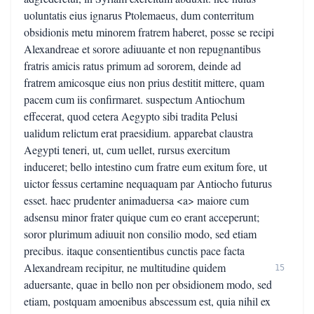
uoluntatis eius ignarus Ptolemaeus, dum conterritum
obsidionis metu minorem fratrem haberet, posse se recipi
Alexandreae et sorore adiuuante et non repugnantibus
fratris amicis ratus primum ad sororem, deinde ad
fratrem amicosque eius non prius destitit mittere, quam
pacem cum iis confirmaret. suspectum Antiochum
effecerat, quod cetera Aegypto sibi tradita Pelusi
ualidum relictum erat praesidium. apparebat claustra
Aegypti teneri, ut, cum uellet, rursus exercitum
induceret; bello intestino cum fratre eum exitum fore, ut
uictor fessus certamine nequaquam par Antiocho futurus
esset. haec prudenter animaduersa <a> maiore cum
adsensu minor frater quique cum eo erant acceperunt;
soror plurimum adiuuit non consilio modo, sed etiam
precibus. itaque consentientibus cunctis pace facta
Alexandream recipitur, ne multitudine quidem
15
aduersante, quae in bello non per obsidionem modo, sed
etiam, postquam amoenibus abscessum est, quia nihil ex