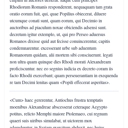
Rhodiorum Romanis responderent, nequaquam tam grata
oratio eorum fuit, qui, quae Popilius obiecerat, diluere
utcumque conati sunt, quam eorum, qui Decimio in
auctoribus ad piaculum noxae obiciendis adsensi sunt.
decretum igitur extemplo, ut, qui pro Perseo aduersus
Romanos dixisse quid aut fecisse conuincerentur, capitis
condemnarentur. excesserant urbe sub aduentum
Romanorum quidam, alii mortem sibi consciuerunt. legati
non ultra quam quinque dies Rhodi morati Alexandream
proficiscuntur. nec eo segnius iudicia ex decreto coram iis
facto Rhodii exercebant; quam perseuerantiam in exequenda
re tam Decimi lenitas quam <Popili effecerat asperitas>.
<Cum> haec gererentur, Antiochus frustra temptatis
moenibus Alexandreae abscesserat ceteraque Aegypto
potitus, relicto Memphi maiore Ptolemaeo, cui regnum
quaeri suis uiribus simulabat, ut uictorem mox
adgrederetur, in Syriam exercitum abduxit. nec huius