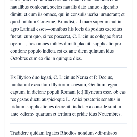
naualibus conlocari, socios naualis dato annuo stipendio
dimitti et cum iis omnes, qui in consulis uerba iurauerant; et
quod militum Corcyrae, Brundisi, ad mare superum aut in
agro Larinati esset—omnibus his locis dispositus exercitus
fuerat, cum quo, si res posceret, C. Licinius collegae ferret
opem—, hos omnes milites dimitti placuit. supplicatio pro
contione populo indicta est ex ante diem quintum idus
Octobres cum eo die in quinque dies.
Ex Illyrico duo legati, C. Licinius Nerua et P. Decius,
nuntiarunt exercitum Illyriorum caesum, Gentium regem
captum, in dicione populi Romani [et] Illyricum esse. ob eas
res gestas ductu auspicioque L. Anici praetoris senatus in
triduum supplicationes decreuit. indictae a consule sunt in
ante <diem> quartum et tertium et pridie idus Nouembres.
Tradidere quidam legatos Rhodios nondum <di>missos