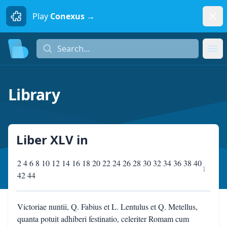
Dism
Play
Conexus →
Search...
Search...
Ope
Library
Liber XLV
in
2 4 6 8 10 12 14 16 18 20 22 24 26 28 30 32 34 36 38 40
1
42 44
Victoriae nuntii, Q. Fabius et L. Lentulus et Q. Metellus,
quanta potuit adhiberi festinatio, celeriter Romam cum