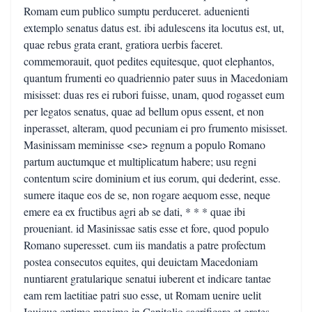
Romam eum publico sumptu perduceret. aduenienti
extemplo senatus datus est. ibi adulescens ita locutus est, ut,
quae rebus grata erant, gratiora uerbis faceret.
commemorauit, quot pedites equitesque, quot elephantos,
quantum frumenti eo quadriennio pater suus in Macedoniam
misisset: duas res ei rubori fuisse, unam, quod rogasset eum
per legatos senatus, quae ad bellum opus essent, et non
inperasset, alteram, quod pecuniam ei pro frumento misisset.
Masinissam meminisse <se> regnum a populo Romano
partum auctumque et multiplicatum habere; usu regni
contentum scire dominium et ius eorum, qui dederint, esse.
sumere itaque eos de se, non rogare aequom esse, neque
emere ea ex fructibus agri ab se dati, * * * quae ibi
proueniant. id Masinissae satis esse et fore, quod populo
Romano superesset. cum iis mandatis a patre profectum
postea consecutos equites, qui deuictam Macedoniam
nuntiarent gratularique senatui iuberent et indicare tantae
eam rem laetitiae patri suo esse, ut Romam uenire uelit
Iouique optimo maximo in Capitolio sacrificare et grates