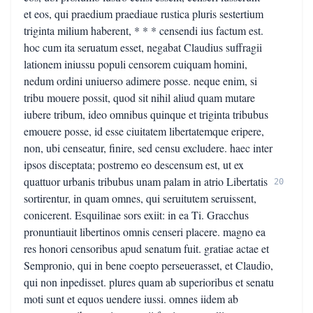
et eos, qui praedium praediaue rustica pluris sestertium
triginta milium haberent, * * * censendi ius factum est.
hoc cum ita seruatum esset, negabat Claudius suffragii
lationem iniussu populi censorem cuiquam homini,
nedum ordini uniuerso adimere posse. neque enim, si
tribu mouere possit, quod sit nihil aliud quam mutare
iubere tribum, ideo omnibus quinque et triginta tribubus
emouere posse, id esse ciuitatem libertatemque eripere,
non, ubi censeatur, finire, sed censu excludere. haec inter
ipsos disceptata; postremo eo descensum est, ut ex
quattuor urbanis tribubus unam palam in atrio Libertatis
20
sortirentur, in quam omnes, qui seruitutem seruissent,
conicerent. Esquilinae sors exiit: in ea Ti. Gracchus
pronuntiauit libertinos omnis censeri placere. magno ea
res honori censoribus apud senatum fuit. gratiae actae et
Sempronio, qui in bene coepto perseuerasset, et Claudio,
qui non inpedisset. plures quam ab superioribus et senatu
moti sunt et equos uendere iussi. omnes iidem ab