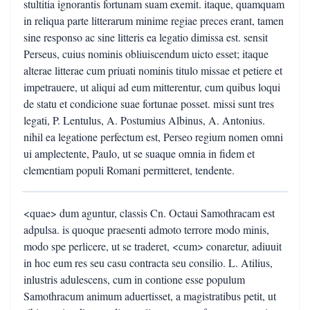
stultitia ignorantis fortunam suam exemit. itaque, quamquam
in reliqua parte litterarum minime regiae preces erant, tamen
sine responso ac sine litteris ea legatio dimissa est. sensit
Perseus, cuius nominis obliuiscendum uicto esset; itaque
alterae litterae cum priuati nominis titulo missae et petiere et
impetrauere, ut aliqui ad eum mitterentur, cum quibus loqui
de statu et condicione suae fortunae posset. missi sunt tres
legati, P. Lentulus, A. Postumius Albinus, A. Antonius.
nihil ea legatione perfectum est, Perseo regium nomen omni
ui amplectente, Paulo, ut se suaque omnia in fidem et
clementiam populi Romani permitteret, tendente.
<quae> dum aguntur, classis Cn. Octaui Samothracam est
adpulsa. is quoque praesenti admoto terrore modo minis,
modo spe perlicere, ut se traderet, <cum> conaretur, adiuuit
in hoc eum res seu casu contracta seu consilio. L. Atilius,
inlustris adulescens, cum in contione esse populum
Samothracum animum aduertisset, a magistratibus petit, ut