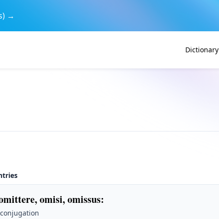
s) →
Dictionary
ntries
omittere, omisi, omissus
:
 conjugation