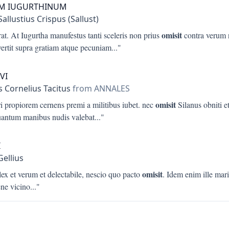
M IUGURTHINUM
allustius Crispus (Sallust)
omisit
at. At Iugurtha manufestus tanti sceleris non prius
contra verum 
ertit supra gratiam atque pecuniam
..."
XVI
s Cornelius Tacitus
from ANNALES
omisit
i propiorem cernens premi a militibus iubet. nec
Silanus obniti e
quantum manibus nudis valebat
..."
I
Gellius
omisit
ex et verum et delectabile, nescio quo pacto
. Idem enim ille mar
ene vicino
..."