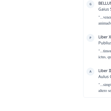
BELLU
G
Gaius S
"...
vener
animadv
Liber 
P
Publiu
"...
timor
ictus, 
Liber I
A
Aulus 
"...
simpl
altero s