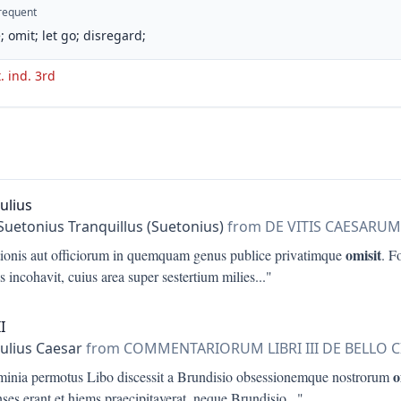
requent
; omit; let go; disregard;
t. ind. 3rd
ulius
Suetonius Tranquillus (Suetonius)
from DE VITIS CAESARUM
omisit
itionis aut officiorum in quemquam genus publice privatimque
. F
 incohavit, cuius area super sestertium milies
..."
I
Julius Caesar
from COMMENTARIORUM LIBRI III DE BELLO CI
o
minia permotus Libo discessit a Brundisio obsessionemque nostrorum
ses erant et hiems praecipitaverat, neque Brundisio
..."