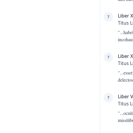
Liber X
T
Titus L
"...
habeb
incohau
Liber 
T
Titus L
"...
esse
delecto
Liber V
T
Titus L
"...
ocul
missilib