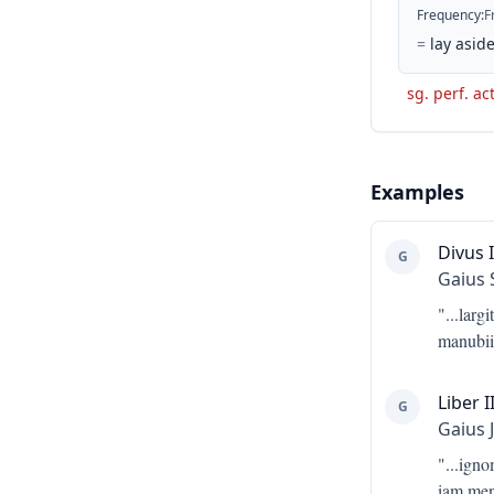
Frequency
:
F
=
lay aside
sg. perf. ac
Examples
Divus I
G
Gaius 
"...
larg
manubiis
Liber II
G
Gaius 
"...
igno
iam men