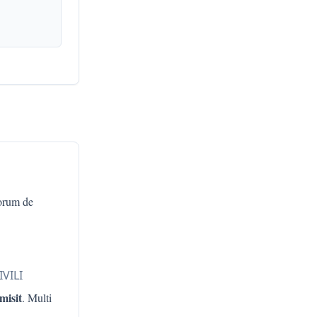
orum de
VILI
misit
. Multi