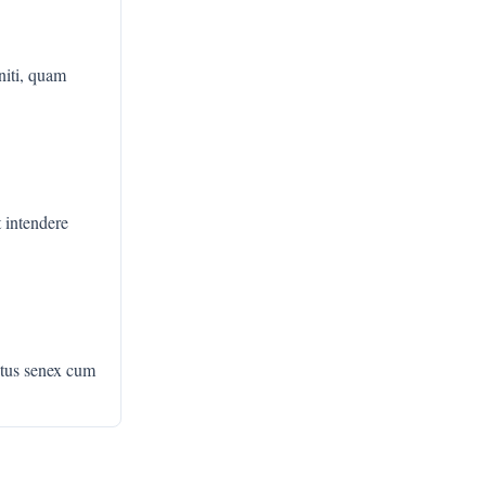
niti, quam
t intendere
itus senex cum