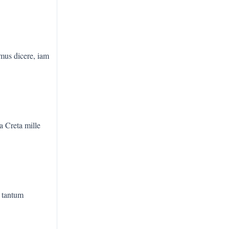
mus dicere, iam
a Creta mille
e tantum