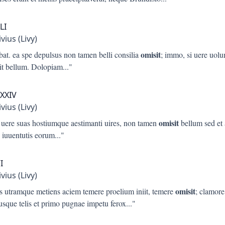
LI
ivius (Livy)
omisit
at. ea spe depulsus non tamen belli consilia
; immo, si uere uolu
it bellum. Dolopiam
..."
XXXIV
ivius (Livy)
omisit
t uere suas hostiumque aestimanti uires, non tamen
bellum sed et 
s iuuentutis eorum
..."
I
ivius (Livy)
omisit
is utramque metiens aciem temere proelium iniit, temere
; clamor
usque telis et primo pugnae impetu ferox
..."