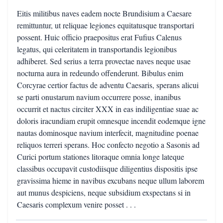
Eitis militibus naves eadem nocte Brundisium a Caesare
remittuntur, ut reliquae legiones equitatusque transportari
possent. Huic officio praepositus erat Fufius Calenus
legatus, qui celeritatem in transportandis legionibus
adhiberet. Sed serius a terra provectae naves neque usae
nocturna aura in redeundo offenderunt. Bibulus enim
Corcyrae certior factus de adventu Caesaris, sperans alicui
se parti onustarum navium occurrere posse, inanibus
occurrit et nactus circiter XXX in eas indiligentiae suae ac
doloris iracundiam erupit omnesque incendit eodemque igne
nautas dominosque navium interfecit, magnitudine poenae
reliquos terreri sperans. Hoc confecto negotio a Sasonis ad
Curici portum stationes litoraque omnia longe lateque
classibus occupavit custodiisque diligentius dispositis ipse
gravissima hieme in navibus excubans neque ullum laborem
aut munus despiciens, neque subsidium exspectans si in
Caesaris complexum venire posset . . .