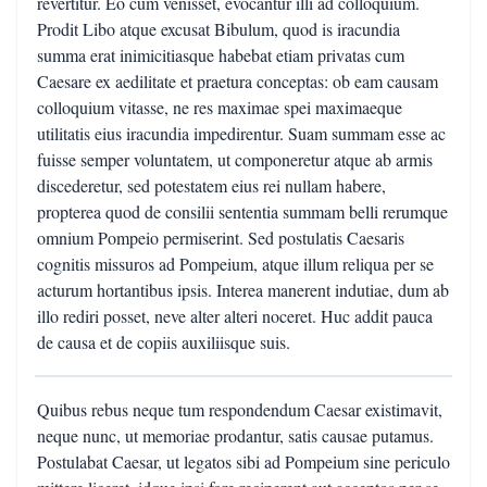
revertitur. Eo cum venisset, evocantur illi ad colloquium.
Prodit Libo atque excusat Bibulum, quod is iracundia
summa erat inimicitiasque habebat etiam privatas cum
Caesare ex aedilitate et praetura conceptas: ob eam causam
colloquium vitasse, ne res maximae spei maximaeque
utilitatis eius iracundia impedirentur. Suam summam esse ac
fuisse semper voluntatem, ut componeretur atque ab armis
discederetur, sed potestatem eius rei nullam habere,
propterea quod de consilii sententia summam belli rerumque
omnium Pompeio permiserint. Sed postulatis Caesaris
cognitis missuros ad Pompeium, atque illum reliqua per se
acturum hortantibus ipsis. Interea manerent indutiae, dum ab
illo rediri posset, neve alter alteri noceret. Huc addit pauca
de causa et de copiis auxiliisque suis.
Quibus rebus neque tum respondendum Caesar existimavit,
neque nunc, ut memoriae prodantur, satis causae putamus.
Postulabat Caesar, ut legatos sibi ad Pompeium sine periculo