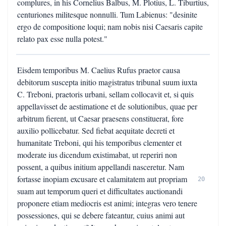
complures, in his Cornelius Balbus, M. Plotius, L. Tiburtius,
centuriones militesque nonnulli. Tum Labienus: "desinite
ergo de compositione loqui; nam nobis nisi Caesaris capite
relato pax esse nulla potest."
Eisdem temporibus M. Caelius Rufus praetor causa
debitorum suscepta initio magistratus tribunal suum iuxta
C. Treboni, praetoris urbani, sellam collocavit et, si quis
appellavisset de aestimatione et de solutionibus, quae per
arbitrum fierent, ut Caesar praesens constituerat, fore
auxilio pollicebatur. Sed fiebat aequitate decreti et
humanitate Treboni, qui his temporibus clementer et
moderate ius dicendum existimabat, ut reperiri non
possent, a quibus initium appellandi nasceretur. Nam
fortasse inopiam excusare et calamitatem aut propriam
20
suam aut temporum queri et difficultates auctionandi
proponere etiam mediocris est animi; integras vero tenere
possessiones, qui se debere fateantur, cuius animi aut