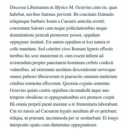
Discessu Liburnarum ex Illyrico M. Octavius cum eis, quas
habebat, navibus Salonas pervenit. Ibi concitatis Dalmatis
reliquisque barbaris Issam a Caesaris amicitia avertit;
conventum Salonis cum neque pollicitationibus neque
denuntiatione periculi permovere posset, oppidum
oppugnare instituit. Est autem oppidum et loci natura et
colle munitum. Sed celeriter cives Romani ligneis effectis
turribus his sese munierunt et, cum essent infirmi ad
resistendum propter paucitatem hominum crebris confecti
vulneribus, ad extremum auxilium descenderunt servosque
omnes puberes liberaverunt et praesectis omnium mulierum
crinibus tormenta effecerunt. Quorum cognita sententia
Octavius quinis castris oppidum circumdedit atque uno
tempore obsidione et oppugnationibus eos premere coepit.
Illi omnia perpeti parati maxime a re frumentaria laborabant.
Cui rei missis ad Caesarem legatis auxilium ab eo petebant;
reliqua, ut poterant, incommoda per se sustinebant. Et longo
interposito spatio cum diuturnitas oppugnationis