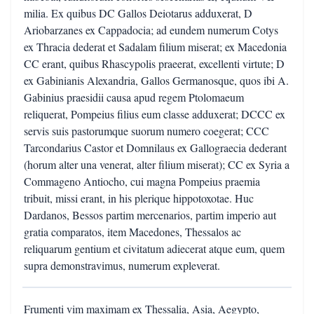
milia. Ex quibus DC Gallos Deiotarus adduxerat, D
Ariobarzanes ex Cappadocia; ad eundem numerum Cotys
ex Thracia dederat et Sadalam filium miserat; ex Macedonia
CC erant, quibus Rhascypolis praeerat, excellenti virtute; D
ex Gabinianis Alexandria, Gallos Germanosque, quos ibi A.
Gabinius praesidii causa apud regem Ptolomaeum
reliquerat, Pompeius filius eum classe adduxerat; DCCC ex
servis suis pastorumque suorum numero coegerat; CCC
Tarcondarius Castor et Domnilaus ex Gallograecia dederant
(horum alter una venerat, alter filium miserat); CC ex Syria a
Commageno Antiocho, cui magna Pompeius praemia
tribuit, missi erant, in his plerique hippotoxotae. Huc
Dardanos, Bessos partim mercenarios, partim imperio aut
gratia comparatos, item Macedones, Thessalos ac
reliquarum gentium et civitatum adiecerat atque eum, quem
supra demonstravimus, numerum expleverat.
Frumenti vim maximam ex Thessalia, Asia, Aegypto,