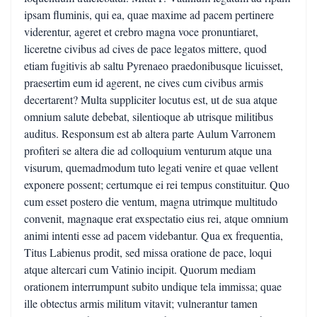
ipsam fluminis, qui ea, quae maxime ad pacem pertinere
viderentur, ageret et crebro magna voce pronuntiaret,
liceretne civibus ad cives de pace legatos mittere, quod
etiam fugitivis ab saltu Pyrenaeo praedonibusque licuisset,
praesertim eum id agerent, ne cives cum civibus armis
decertarent? Multa suppliciter locutus est, ut de sua atque
omnium salute debebat, silentioque ab utrisque militibus
auditus. Responsum est ab altera parte Aulum Varronem
profiteri se altera die ad colloquium venturum atque una
visurum, quemadmodum tuto legati venire et quae vellent
exponere possent; certumque ei rei tempus constituitur. Quo
cum esset postero die ventum, magna utrimque multitudo
convenit, magnaque erat exspectatio eius rei, atque omnium
animi intenti esse ad pacem videbantur. Qua ex frequentia,
Titus Labienus prodit, sed missa oratione de pace, loqui
atque altercari cum Vatinio incipit. Quorum mediam
orationem interrumpunt subito undique tela immissa; quae
ille obtectus armis militum vitavit; vulnerantur tamen