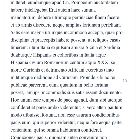
mitteret, eundemque apud Cn. Pompeium auctoritatem
habere intellegebat Erat autem haec summa
mandatorum: debere utrumque pertinaciae finem facere
et ab armis discedere neque amplius fortunam periclitari.
Satis esse magna utrimque incommoda accepta, quae pro
disciplina et praeceptis habere possent, ut reliquos casus
timerent: illum Italia expulsum amissa Sicilia et Sardinia
duabusque Hispaniis et cohortibus in Italia atque
Hispania civium Romanorum centum atque XXX; se
morte Curionis et detrimento Africani exercitus tanto
militumque deditione ad Curictam. Proinde sibi ac rei
10
publicae parcerent, cum, quantum in bello fortuna
posset, iam ipsi incommodis suis satis essent documento.
Hoc unum esse tempus de pace agendi, dum sibi uterque
confideret et pares ambo viderentur; si vero alteri paulum
modo tribuisset fortuna, non esse usurum condicionibus
pacis eum, qui superior videretur, neque fore aequa parte
contentum, qui se omnia habiturum confideret.
Condiciones pacis, quoniam antea convenire non