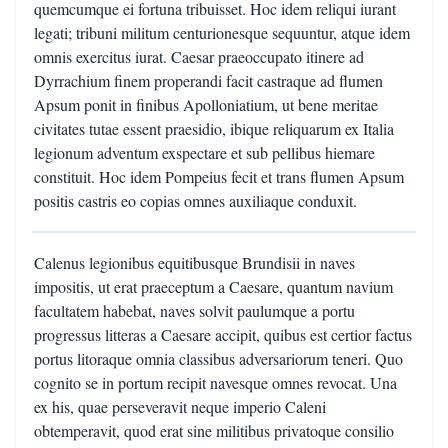
quemcumque ei fortuna tribuisset. Hoc idem reliqui iurant
legati; tribuni militum centurionesque sequuntur, atque idem
omnis exercitus iurat. Caesar praeoccupato itinere ad
Dyrrachium finem properandi facit castraque ad flumen
Apsum ponit in finibus Apolloniatium, ut bene meritae
civitates tutae essent praesidio, ibique reliquarum ex Italia
legionum adventum exspectare et sub pellibus hiemare
constituit. Hoc idem Pompeius fecit et trans flumen Apsum
positis castris eo copias omnes auxiliaque conduxit.
Calenus legionibus equitibusque Brundisii in naves
impositis, ut erat praeceptum a Caesare, quantum navium
facultatem habebat, naves solvit paulumque a portu
progressus litteras a Caesare accipit, quibus est certior factus
portus litoraque omnia classibus adversariorum teneri. Quo
cognito se in portum recipit navesque omnes revocat. Una
ex his, quae perseveravit neque imperio Caleni
obtemperavit, quod erat sine militibus privatoque consilio