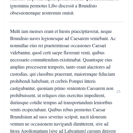
ignominia permotus Libo discessit a Brundisio
obsessionemque nostrorum omisit.
Multi iam menses erant et hiems praecipitaverat, neque
Brundisio naves legionesque ad Caesarem veniebant. Ac
nonnullae eius rei praetermissae occasiones Caesari
videbantur, quod certi saepe flaverant venti, quibus
necessario committendum existimabat. Quantoque eius
amplius processerat temporis, tanto erant alacriores ad
custodias, qui classibus praeerant, maioremque fiduciam
prohibendi habebant, et crebris Pompei litteris
castigabantur, quoniam primo venientem Caesarem non
25
prohibuissent, ut reliquos eius exercitus impedirent,
duriusque cotidie tempus ad transportandum lenioribus
ventis exspectabant. Quibus rebus permotus Caesar
Brundisium ad suos severius scripsit, nacti idoneum
ventum ne occasionem navigandi dimitterent, sive ad
litora Apolloniatium [sive ad Labeatium] cursum dirigere