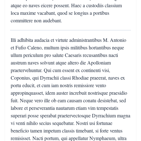
atque eo naves eicere possent. Haec a custodiis classium
loca maxime vacabant, quod se longius a portibus
committere non audebant.
Illi adhibita audacia et virtute administrantibus M. Antonio
et Fufio Caleno, multum ipsis militibus hortantibus neque
ullum periculum pro salute Caesaris recusantibus nacti
austrum naves solvunt atque altero die Apolloniam
praetervehuntur. Qui cum essent ex continenti visi,
Coponius, qui Dyrrachii classi Rhodiae praeerat, naves ex
portu educit, et cum iam nostris remissiore vento
appropinquasset, idem auster increbuit nostrisque praesidio
fuit. Neque vero ille ob eam causam conatu desistebat, sed
labore et perseverantia nautarum etiam vim tempestatis
superari posse sperabat praetervectosque Dyrrachium magna
vi venti nihilo secius sequebatur. Nostri usi fortunae
beneficio tamen impetum classis timebant, si forte ventus
remisisset. Nacti portum, qui appellatur Nymphaeum, ultra