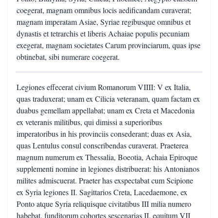
coegerat, magnam omnibus locis aedificandam curaverat;
magnam imperatam Asiae, Syriae regibusque omnibus et
dynastis et tetrarchis et liberis Achaiae populis pecuniam
exegerat, magnam societates Carum provinciarum, quas ipse
obtinebat, sibi numerare coegerat.
Legiones effecerat civium Romanorum VIIII: V ex Italia,
quas traduxerat; unam ex Cilicia veteranam, quam factam ex
duabus gemellam appellabat; unam ex Creta et Macedonia
ex veteranis militibus, qui dimissi a superioribus
imperatoribus in his provinciis consederant; duas ex Asia,
quas Lentulus consul conscribendas curaverat. Praeterea
magnum numerum ex Thessalia, Boeotia, Achaia Epiroque
supplementi nomine in legiones distribuerat: his Antonianos
milites admiscuerat. Praeter has exspectabat cum Scipione
ex Syria legiones II. Sagittarios Creta, Lacedaemone, ex
Ponto atque Syria reliquisque civitatibus III milia numero
habebat, funditorum cohortes sescenarias II, equitum VII