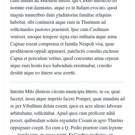
clam nuntiis ad Milonem missis, qui Clodio interfecto eo
nomine erat damnatus, atque eo in Italiam evocato, quod
magnis muneribus datis gladiatoriae familiae reliquias
habebat, sibi coniiunxit atque eum in Thurinum ad
sollicitandos pastores praemisit. Ipse cum Casilinum
venisset, unoque tempore signa eius militaria atque arma
Capuae essent comprensa et familia Neapoli visa, quae
proditionem oppidi appararet, patefactis consiliis exclusus
Capua et periculum veritus, quod conventus arma ceperat
atque eum hostis loco habendum existimabat, consilio
destitit atque eo itinere sese avertit.
Interim Milo dimissis circum municipia litteris, se ea, quae
faceret, iussu atque imperio facere Pompei, quae mandata ad
se per Vibullium delata essent, quos ex acre alieno laborare
arbitrabatur, sollicitabat. Apud quos cum proficere nihil
posset, quibusdam solutis ergastulis Cosam in agro Thurino
oppugnare coepit. Eo cum a Q. Pedio praetore cum legione
. . . lapide ictus ex muro periit. Et Caelius profectus, ut