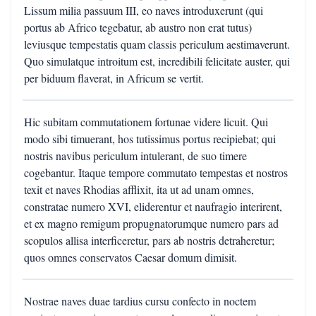
Lissum milia passuum III, eo naves introduxerunt (qui
portus ab Africo tegebatur, ab austro non erat tutus)
leviusque tempestatis quam classis periculum aestimaverunt.
Quo simulatque introitum est, incredibili felicitate auster, qui
per biduum flaverat, in Africum se vertit.
Hic subitam commutationem fortunae videre licuit. Qui
modo sibi timuerant, hos tutissimus portus recipiebat; qui
nostris navibus periculum intulerant, de suo timere
cogebantur. Itaque tempore commutato tempestas et nostros
texit et naves Rhodias afflixit, ita ut ad unam omnes,
constratae numero XVI, eliderentur et naufragio interirent,
et ex magno remigum propugnatorumque numero pars ad
scopulos allisa interficeretur, pars ab nostris detraheretur;
quos omnes conservatos Caesar domum dimisit.
Nostrae naves duae tardius cursu confecto in noctem