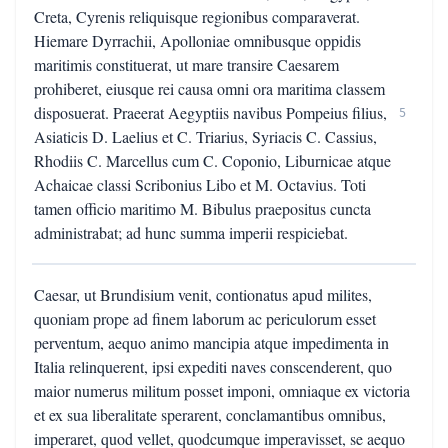
Creta, Cyrenis reliquisque regionibus comparaverat.
Hiemare Dyrrachii, Apolloniae omnibusque oppidis
maritimis constituerat, ut mare transire Caesarem
prohiberet, eiusque rei causa omni ora maritima classem
disposuerat. Praeerat Aegyptiis navibus Pompeius filius,
5
Asiaticis D. Laelius et C. Triarius, Syriacis C. Cassius,
Rhodiis C. Marcellus cum C. Coponio, Liburnicae atque
Achaicae classi Scribonius Libo et M. Octavius. Toti
tamen officio maritimo M. Bibulus praepositus cuncta
administrabat; ad hunc summa imperii respiciebat.
Caesar, ut Brundisium venit, contionatus apud milites,
quoniam prope ad finem laborum ac periculorum esset
perventum, aequo animo mancipia atque impedimenta in
Italia relinquerent, ipsi expediti naves conscenderent, quo
maior numerus militum posset imponi, omniaque ex victoria
et ex sua liberalitate sperarent, conclamantibus omnibus,
imperaret, quod vellet, quodcumque imperavisset, se aequo