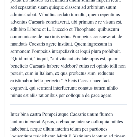
sed separatim suam quisque classem ad arbitrium suum
administrabat. Vibullius sedato tumultu, quem repentinus
adventus Caesaris concitaverat, ubi primum e re visum est,
adhibito Libone et L. Lucceio et Theophane, quibuscum
communicare de maximis rebus Pompeius consueverat, de
mandatis Caesaris agere instituit. Quem ingressum in
sermonem Pompeius interpellavit et loqui plura prohibuit.
"Quid mihi," inquit, "aut vita aut civitate opus est, quam
beneficio Caesaris habere videbor? cuius rei opinio tolli non
poterit, cum in Italiam, ex qua profectus sum, reductus
existimabor bello periecto." Ab eis Caesar haec facta
cognovit, qui sermoni interfuerunt; conatus tamen nihilo
minus est aliis rationibus per colloquia de pace agere.
Inter bina castra Pompei atque Caesaris unum flumen
tantum intererat Apsus, crebraque inter se colloquia milites
habebant, neque ullum interim telum per pactiones
loquentium traiciebatur. Mittit P. Vatinium legatum ad ripam