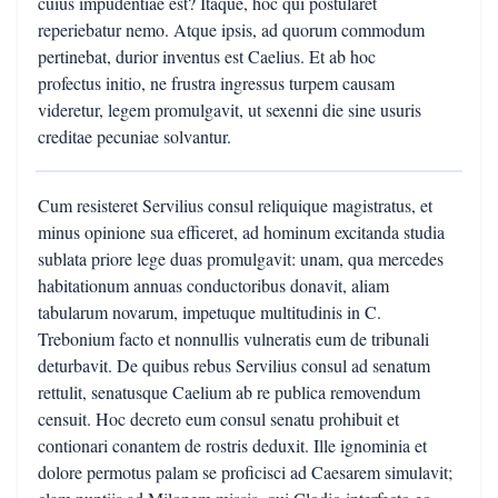
cuius impudentiae est? Itaque, hoc qui postularet
reperiebatur nemo. Atque ipsis, ad quorum commodum
pertinebat, durior inventus est Caelius. Et ab hoc
profectus initio, ne frustra ingressus turpem causam
videretur, legem promulgavit, ut sexenni die sine usuris
creditae pecuniae solvantur.
Cum resisteret Servilius consul reliquique magistratus, et
minus opinione sua efficeret, ad hominum excitanda studia
sublata priore lege duas promulgavit: unam, qua mercedes
habitationum annuas conductoribus donavit, aliam
tabularum novarum, impetuque multitudinis in C.
Trebonium facto et nonnullis vulneratis eum de tribunali
deturbavit. De quibus rebus Servilius consul ad senatum
rettulit, senatusque Caelium ab re publica removendum
censuit. Hoc decreto eum consul senatu prohibuit et
contionari conantem de rostris deduxit. Ille ignominia et
dolore permotus palam se proficisci ad Caesarem simulavit;