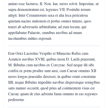
animo esse facturos, II. Non. Ian. naves solvit. Impositae, ut
supra demonstratum est, legiones VII. Postridie terram
attigit. Inter Cerauniorum saxa et alia loca periculosa
quietam nactus stationem et portus omnes timens, quos
teneri ab adversariis arbitrabatur, ad eum locum, qui
appellabatur Palaeste, omnibus navibus ad unam
incolumibus milites exposuit.
Erat Orici Lucretius Vespillo et Minucius Rufus cum
Asiaticis navibus XVIII, quibus iussu D. Laelii praeerant,
M. Bibulus cum navibus ex Corcyrae. Sed neque illi sibi
confisi ex portu prodire sunt ausi, cum Caesar omnino XII
naves longas praesidio duxisset, in quibus erant constratae
IIII, neque Bibulus impeditis navibus dispersisque remigibus
satis mature occurrit, quod prius ad continentem visus est
Caesar, quam de eius adventu fama omnino in eas regiones
perferretur.