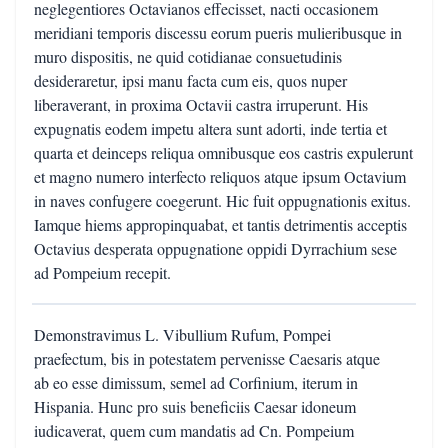
neglegentiores Octavianos effecisset, nacti occasionem
meridiani temporis discessu eorum pueris mulieribusque in
muro dispositis, ne quid cotidianae consuetudinis
desideraretur, ipsi manu facta cum eis, quos nuper
liberaverant, in proxima Octavii castra irruperunt. His
expugnatis eodem impetu altera sunt adorti, inde tertia et
quarta et deinceps reliqua omnibusque eos castris expulerunt
et magno numero interfecto reliquos atque ipsum Octavium
in naves confugere coegerunt. Hic fuit oppugnationis exitus.
Iamque hiems appropinquabat, et tantis detrimentis acceptis
Octavius desperata oppugnatione oppidi Dyrrachium sese
ad Pompeium recepit.
Demonstravimus L. Vibullium Rufum, Pompei
praefectum, bis in potestatem pervenisse Caesaris atque
ab eo esse dimissum, semel ad Corfinium, iterum in
Hispania. Hunc pro suis beneficiis Caesar idoneum
iudicaverat, quem cum mandatis ad Cn. Pompeium