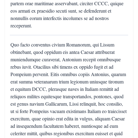
partem orae maritimae asservabant, circiter CCCC, quique
eos armati ex praesidio secuti sunt, se defenderunt et
nonnullis eorum interfectis incolumes se ad nostros
receperunt.
Quo facto conventus civium Romanorum, qui Lissum
obtinebant, quod oppidum eis antea Caesar attribuerat
muniendumque curaverat, Antonium recepit omnibusque
rebus iuvit. Otacilius sibi timens ex oppido fugit et ad
Pompeium pervenit. Eitis omnibus copiis Antonius, quarum
erat summa veteranarum trium legionum uniusque tironum
et equitum DCCC, plerasque naves in Italiam remittit ad
reliquos milites equitesque transportandos, pontones, quod
est genus navium Gallicarum, Lissi relinquit, hoc consilio,
ut si forte Pompeius vacuam existimans Italiam eo traiecisset
exercitum, quae opinio erat edita in vulgus, aliquam Caesar
ad insequendum facultatem haberet, nuntiosque ad eum
celeriter mittit, quibus regionibus exercitum euisset et quid