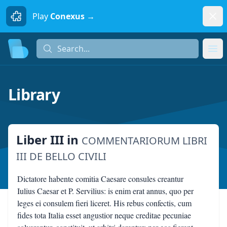
Dism
Play
Conexus →
Search...
Search...
Ope
Library
Liber III
in
COMMENTARIORUM LIBRI
III DE BELLO CIVILI
Dictatore habente comitia Caesare consules creantur
Iulius Caesar et P. Servilius: is enim erat annus, quo per
leges ei consulem fieri liceret. His rebus confectis, cum
fides tota Italia esset angustior neque creditae pecuniae