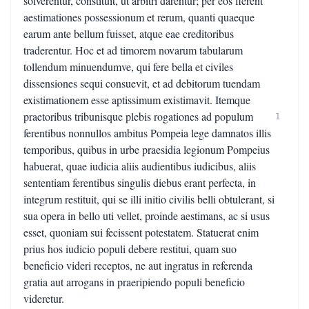
solverentur, constituit, ut arbitri darentur; per eos fierent
aestimationes possessionum et rerum, quanti quaeque
earum ante bellum fuisset, atque eae creditoribus
traderentur. Hoc et ad timorem novarum tabularum
tollendum minuendumve, qui fere bella et civiles
dissensiones sequi consuevit, et ad debitorum tuendam
existimationem esse aptissimum existimavit. Itemque
praetoribus tribunisque plebis rogationes ad populum
1
ferentibus nonnullos ambitus Pompeia lege damnatos illis
temporibus, quibus in urbe praesidia legionum Pompeius
habuerat, quae iudicia aliis audientibus iudicibus, aliis
sententiam ferentibus singulis diebus erant perfecta, in
integrum restituit, qui se illi initio civilis belli obtulerant, si
sua opera in bello uti vellet, proinde aestimans, ac si usus
esset, quoniam sui fecissent potestatem. Statuerat enim
prius hos iudicio populi debere restitui, quam suo
beneficio videri receptos, ne aut ingratus in referenda
gratia aut arrogans in praeripiendo populi beneficio
videretur.