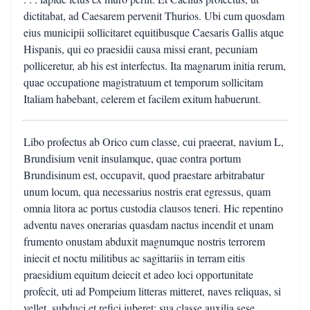
dictitabat, ad Caesarem pervenit Thurios. Ubi cum quosdam
eius municipii sollicitaret equitibusque Caesaris Gallis atque
Hispanis, qui eo praesidii causa missi erant, pecuniam
polliceretur, ab his est interfectus. Ita magnarum initia rerum,
quae occupatione magistratuum et temporum sollicitam
Italiam habebant, celerem et facilem exitum habuerunt.
Libo profectus ab Orico cum classe, cui praeerat, navium L,
Brundisium venit insulamque, quae contra portum
Brundisinum est, occupavit, quod praestare arbitrabatur
unum locum, qua necessarius nostris erat egressus, quam
omnia litora ac portus custodia clausos teneri. Hic repentino
adventu naves onerarias quasdam nactus incendit et unam
frumento onustam abduxit magnumque nostris terrorem
iniecit et noctu militibus ac sagittariis in terram eitis
praesidium equitum deiecit et adeo loci opportunitate
profecit, uti ad Pompeium litteras mitteret, naves reliquas, si
vellet, subduci et refici iuberet: sua classe auxilia sese