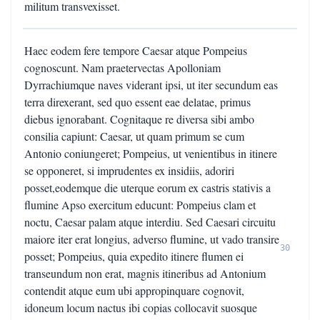
militum transvexisset.
Haec eodem fere tempore Caesar atque Pompeius
cognoscunt. Nam praetervectas Apolloniam
Dyrrachiumque naves viderant ipsi, ut iter secundum eas
terra direxerant, sed quo essent eae delatae, primus
diebus ignorabant. Cognitaque re diversa sibi ambo
consilia capiunt: Caesar, ut quam primum se cum
Antonio coniungeret; Pompeius, ut venientibus in itinere
se opponeret, si imprudentes ex insidiis, adoriri
posset,eodemque die uterque eorum ex castris stativis a
flumine Apso exercitum educunt: Pompeius clam et
noctu, Caesar palam atque interdiu. Sed Caesari circuitu
maiore iter erat longius, adverso flumine, ut vado transire
30
posset; Pompeius, quia expedito itinere flumen ei
transeundum non erat, magnis itineribus ad Antonium
contendit atque eum ubi appropinquare cognovit,
idoneum locum nactus ibi copias collocavit suosque