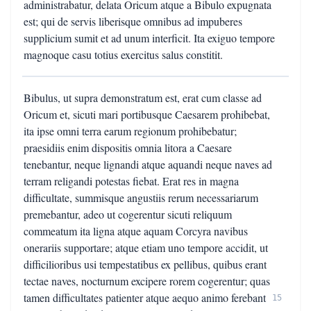
administrabatur, delata Oricum atque a Bibulo expugnata
est; qui de servis liberisque omnibus ad impuberes
supplicium sumit et ad unum interficit. Ita exiguo tempore
magnoque casu totius exercitus salus constitit.
Bibulus, ut supra demonstratum est, erat cum classe ad
Oricum et, sicuti mari portibusque Caesarem prohibebat,
ita ipse omni terra earum regionum prohibebatur;
praesidiis enim dispositis omnia litora a Caesare
tenebantur, neque lignandi atque aquandi neque naves ad
terram religandi potestas fiebat. Erat res in magna
difficultate, summisque angustiis rerum necessariarum
premebantur, adeo ut cogerentur sicuti reliquum
commeatum ita ligna atque aquam Corcyra navibus
onerariis supportare; atque etiam uno tempore accidit, ut
difficilioribus usi tempestatibus ex pellibus, quibus erant
tectae naves, nocturnum excipere rorem cogerentur; quas
tamen difficultates patienter atque aequo animo ferebant
15