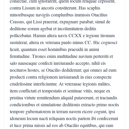
coniectae, cum ignorarent, quem locum reliquae cepissent,
contra Lissum in ancoris constiterunt. Has scaphis
minoribusque navigiis compluribus immissis Otacilius
Crassus, qui Lissi praeerat, expugnare parabat; simul de
deditione eorum agebat et incolumitatem deditis
pollicebatur. Harum altera navis CCXX e legione tironum
sustulerat, altera ex veterana paulo minus CC. Hic cognosci
licuit, quantum esset hominibus praesidii in animi
firmitudine. Tirones enim multitudine navium perterriti et
salo nauseaque confecti iureiurando accepto, nihil eis
nocituros hostes, se Otacilio dediderunt; qui omnes ad eum
producti contra religionem iurisiurandi in eius conspectu
crudelissime interficiuntur. At veteranae legionis milites,
item conflictati et tempestatis et sentinae vitiis, neque ex
pristina virtute remittendum aliquid putaverunt, et tractandis
condicionibus et simulatione deditionis extracto primo noctis
tempore gubernatorem in terram navem eicere cogunt, ipsi
idoneum locum nacti reliquam noctis partem ibi confecerunt
et luce prima missis ad eos ab Otacilio equitibus, qui eam