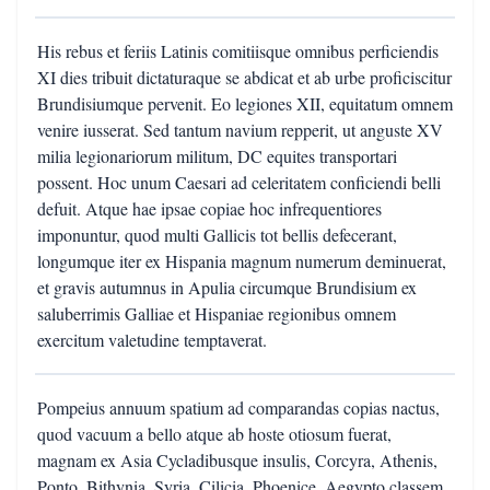
His rebus et feriis Latinis comitiisque omnibus perficiendis
XI dies tribuit dictaturaque se abdicat et ab urbe proficiscitur
Brundisiumque pervenit. Eo legiones XII, equitatum omnem
venire iusserat. Sed tantum navium repperit, ut anguste XV
milia legionariorum militum, DC equites transportari
possent. Hoc unum Caesari ad celeritatem conficiendi belli
defuit. Atque hae ipsae copiae hoc infrequentiores
imponuntur, quod multi Gallicis tot bellis defecerant,
longumque iter ex Hispania magnum numerum deminuerat,
et gravis autumnus in Apulia circumque Brundisium ex
saluberrimis Galliae et Hispaniae regionibus omnem
exercitum valetudine temptaverat.
Pompeius annuum spatium ad comparandas copias nactus,
quod vacuum a bello atque ab hoste otiosum fuerat,
magnam ex Asia Cycladibusque insulis, Corcyra, Athenis,
Ponto, Bithynia, Syria, Cilicia, Phoenice, Aegypto classem