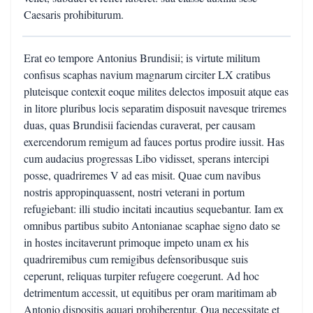
Caesaris prohibiturum.
Erat eo tempore Antonius Brundisii; is virtute militum
confisus scaphas navium magnarum circiter LX cratibus
pluteisque contexit eoque milites delectos imposuit atque eas
in litore pluribus locis separatim disposuit navesque triremes
duas, quas Brundisii faciendas curaverat, per causam
exercendorum remigum ad fauces portus prodire iussit. Has
cum audacius progressas Libo vidisset, sperans intercipi
posse, quadriremes V ad eas misit. Quae cum navibus
nostris appropinquassent, nostri veterani in portum
refugiebant: illi studio incitati incautius sequebantur. Iam ex
omnibus partibus subito Antonianae scaphae signo dato se
in hostes incitaverunt primoque impeto unam ex his
quadriremibus cum remigibus defensoribusque suis
ceperunt, reliquas turpiter refugere coegerunt. Ad hoc
detrimentum accessit, ut equitibus per oram maritimam ab
Antonio dispositis aquari prohiberentur. Qua necessitate et