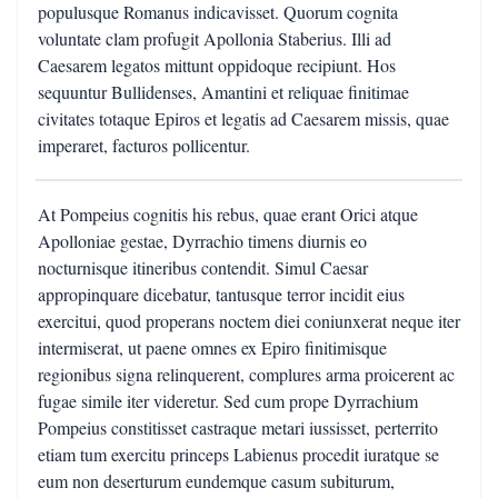
populusque Romanus indicavisset. Quorum cognita
voluntate clam profugit Apollonia Staberius. Illi ad
Caesarem legatos mittunt oppidoque recipiunt. Hos
sequuntur Bullidenses, Amantini et reliquae finitimae
civitates totaque Epiros et legatis ad Caesarem missis, quae
imperaret, facturos pollicentur.
At Pompeius cognitis his rebus, quae erant Orici atque
Apolloniae gestae, Dyrrachio timens diurnis eo
nocturnisque itineribus contendit. Simul Caesar
appropinquare dicebatur, tantusque terror incidit eius
exercitui, quod properans noctem diei coniunxerat neque iter
intermiserat, ut paene omnes ex Epiro finitimisque
regionibus signa relinquerent, complures arma proicerent ac
fugae simile iter videretur. Sed cum prope Dyrrachium
Pompeius constitisset castraque metari iussisset, perterrito
etiam tum exercitu princeps Labienus procedit iuratque se
eum non deserturum eundemque casum subiturum,