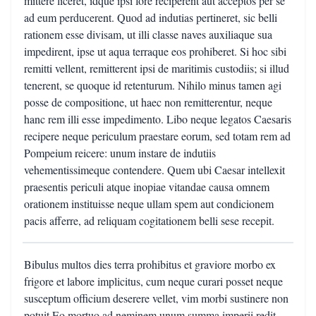
mittere liceret, idque ipsi fore reciperent aut acceptos per se
ad eum perducerent. Quod ad indutias pertineret, sic belli
rationem esse divisam, ut illi classe naves auxiliaque sua
impedirent, ipse ut aqua terraque eos prohiberet. Si hoc sibi
remitti vellent, remitterent ipsi de maritimis custodiis; si illud
tenerent, se quoque id retenturum. Nihilo minus tamen agi
posse de compositione, ut haec non remitterentur, neque
hanc rem illi esse impedimento. Libo neque legatos Caesaris
recipere neque periculum praestare eorum, sed totam rem ad
Pompeium reicere: unum instare de indutiis
vehementissimeque contendere. Quem ubi Caesar intellexit
praesentis periculi atque inopiae vitandae causa omnem
orationem instituisse neque ullam spem aut condicionem
pacis afferre, ad reliquam cogitationem belli sese recepit.
Bibulus multos dies terra prohibitus et graviore morbo ex
frigore et labore implicitus, cum neque curari posset neque
susceptum officium deserere vellet, vim morbi sustinere non
potuit Eo mortuo ad neminem unum summa imperii redit,