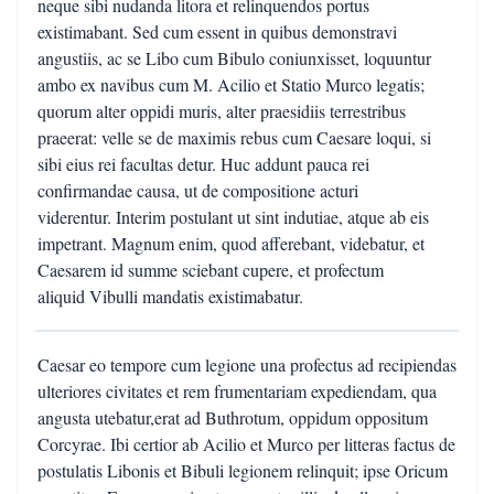
neque sibi nudanda litora et relinquendos portus
existimabant. Sed cum essent in quibus demonstravi
angustiis, ac se Libo cum Bibulo coniunxisset, loquuntur
ambo ex navibus cum M. Acilio et Statio Murco legatis;
quorum alter oppidi muris, alter praesidiis terrestribus
praeerat: velle se de maximis rebus cum Caesare loqui, si
sibi eius rei facultas detur. Huc addunt pauca rei
confirmandae causa, ut de compositione acturi
viderentur. Interim postulant ut sint indutiae, atque ab eis
impetrant. Magnum enim, quod afferebant, videbatur, et
Caesarem id summe sciebant cupere, et profectum
aliquid Vibulli mandatis existimabatur.
Caesar eo tempore cum legione una profectus ad recipiendas
ulteriores civitates et rem frumentariam expediendam, qua
angusta utebatur,erat ad Buthrotum, oppidum oppositum
Corcyrae. Ibi certior ab Acilio et Murco per litteras factus de
postulatis Libonis et Bibuli legionem relinquit; ipse Oricum