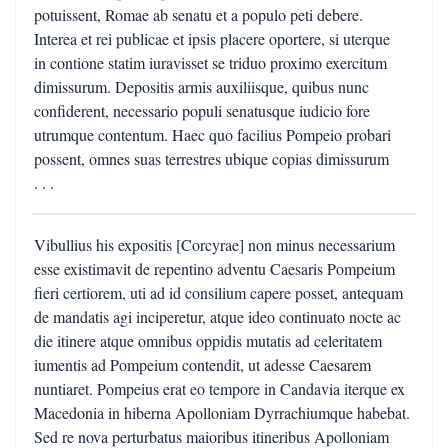
potuissent, Romae ab senatu et a populo peti debere.
Interea et rei publicae et ipsis placere oportere, si uterque
in contione statim iuravisset se triduo proximo exercitum
dimissurum. Depositis armis auxiliisque, quibus nunc
confiderent, necessario populi senatusque iudicio fore
utrumque contentum. Haec quo facilius Pompeio probari
possent, omnes suas terrestres ubique copias dimissurum
. . .
Vibullius his expositis [Corcyrae] non minus necessarium
esse existimavit de repentino adventu Caesaris Pompeium
fieri certiorem, uti ad id consilium capere posset, antequam
de mandatis agi inciperetur, atque ideo continuato nocte ac
die itinere atque omnibus oppidis mutatis ad celeritatem
iumentis ad Pompeium contendit, ut adesse Caesarem
nuntiaret. Pompeius erat eo tempore in Candavia iterque ex
Macedonia in hiberna Apolloniam Dyrrachiumque habebat.
Sed re nova perturbatus maioribus itineribus Apolloniam