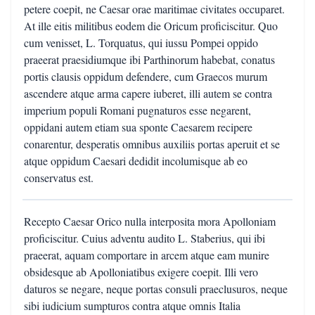
petere coepit, ne Caesar orae maritimae civitates occuparet.
At ille eitis militibus eodem die Oricum proficiscitur. Quo
cum venisset, L. Torquatus, qui iussu Pompei oppido
praeerat praesidiumque ibi Parthinorum habebat, conatus
portis clausis oppidum defendere, cum Graecos murum
ascendere atque arma capere iuberet, illi autem se contra
imperium populi Romani pugnaturos esse negarent,
oppidani autem etiam sua sponte Caesarem recipere
conarentur, desperatis omnibus auxiliis portas aperuit et se
atque oppidum Caesari dedidit incolumisque ab eo
conservatus est.
Recepto Caesar Orico nulla interposita mora Apolloniam
proficiscitur. Cuius adventu audito L. Staberius, qui ibi
praeerat, aquam comportare in arcem atque eam munire
obsidesque ab Apolloniatibus exigere coepit. Illi vero
daturos se negare, neque portas consuli praeclusuros, neque
sibi iudicium sumpturos contra atque omnis Italia