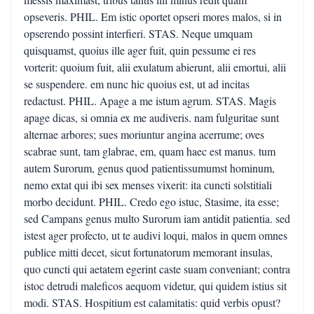
opseveris. PHIL. Em istic oportet opseri mores malos, si in
opserendo possint interfieri. STAS. Neque umquam
quisquamst, quoius ille ager fuit, quin pessume ei res
vorterit: quoium fuit, alii exulatum abierunt, alii emortui, alii
se suspendere. em nunc hic quoius est, ut ad incitas
redactust. PHIL. Apage a me istum agrum. STAS. Magis
apage dicas, si omnia ex me audiveris. nam fulguritae sunt
alternae arbores; sues moriuntur angina acerrume; oves
scabrae sunt, tam glabrae, em, quam haec est manus. tum
autem Surorum, genus quod patientissumumst hominum,
nemo extat qui ibi sex menses vixerit: ita cuncti solstitiali
morbo decidunt. PHIL. Credo ego istuc, Stasime, ita esse;
sed Campans genus multo Surorum iam antidit patientia. sed
istest ager profecto, ut te audivi loqui, malos in quem omnes
publice mitti decet, sicut fortunatorum memorant insulas,
quo cuncti qui aetatem egerint caste suam conveniant; contra
istoc detrudi maleficos aequom videtur, qui quidem istius sit
modi. STAS. Hospitium est calamitatis: quid verbis opust?