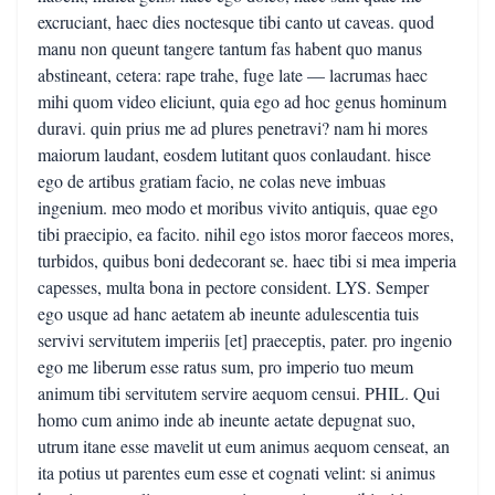
excruciant, haec dies noctesque tibi canto ut caveas. quod
manu non queunt tangere tantum fas habent quo manus
abstineant, cetera: rape trahe, fuge late — lacrumas haec
mihi quom video eliciunt, quia ego ad hoc genus hominum
duravi. quin prius me ad plures penetravi? nam hi mores
maiorum laudant, eosdem lutitant quos conlaudant. hisce
ego de artibus gratiam facio, ne colas neve imbuas
ingenium. meo modo et moribus vivito antiquis, quae ego
tibi praecipio, ea facito. nihil ego istos moror faeceos mores,
turbidos, quibus boni dedecorant se. haec tibi si mea imperia
capesses, multa bona in pectore consident. LYS. Semper
ego usque ad hanc aetatem ab ineunte adulescentia tuis
servivi servitutem imperiis [et] praeceptis, pater. pro ingenio
ego me liberum esse ratus sum, pro imperio tuo meum
animum tibi servitutem servire aequom censui. PHIL. Qui
homo cum animo inde ab ineunte aetate depugnat suo,
utrum itane esse mavelit ut eum animus aequom censeat, an
ita potius ut parentes eum esse et cognati velint: si animus