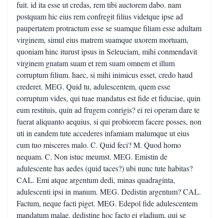
fuit. id ita esse ut credas, rem tibi auctorem dabo. nam
postquam hic eius rem confregit filius videtque ipse ad
paupertatem protractum esse se suamque filiam esse adultam
virginem, simul eius matrem suamque uxorem mortuam,
quoniam hinc iturust ipsus in Seleuciam, mihi conmendavit
virginem gnatam suam et rem suam omnem et illum
corruptum filium. haec, si mihi inimicus esset, credo haud
crederet. MEG. Quid tu, adulescentem, quem esse
corruptum vides, qui tuae mandatus est fide et fiduciae, quin
eum restituis, quin ad frugem conrigis? ei rei operam dare te
fuerat aliquanto aequius, si qui probiorem facere posses, non
uti in eandem tute accederes infamiam malumque ut eius
cum tuo misceres malo. C. Quid feci? M. Quod homo
nequam. C. Non istuc meumst. MEG. Emistin de
adulescente has aedes (quid taces?) ubi nunc tute habitas?
CAL. Emi atque argentum dedi, minas quadraginta,
adulescenti ipsi in manum. MEG. Dedistin argentum? CAL.
Factum, neque facti piget. MEG. Edepol fide adulescentem
mandatum malae. dedistine hoc facto ei gladium, qui se