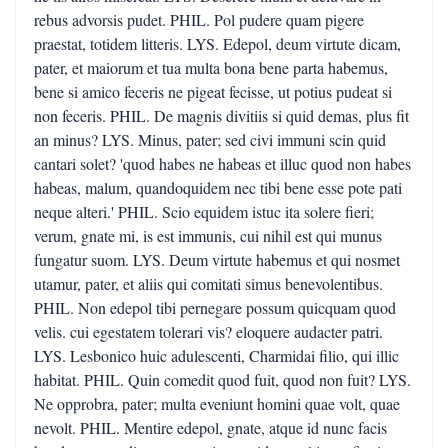
rebus advorsis pudet. PHIL. Pol pudere quam pigere
praestat, totidem litteris. LYS. Edepol, deum virtute dicam,
pater, et maiorum et tua multa bona bene parta habemus,
bene si amico feceris ne pigeat fecisse, ut potius pudeat si
non feceris. PHIL. De magnis divitiis si quid demas, plus fit
an minus? LYS. Minus, pater; sed civi immuni scin quid
cantari solet? 'quod habes ne habeas et illuc quod non habes
habeas, malum, quandoquidem nec tibi bene esse pote pati
neque alteri.' PHIL. Scio equidem istuc ita solere fieri;
verum, gnate mi, is est immunis, cui nihil est qui munus
fungatur suom. LYS. Deum virtute habemus et qui nosmet
utamur, pater, et aliis qui comitati simus benevolentibus.
PHIL. Non edepol tibi pernegare possum quicquam quod
velis. cui egestatem tolerari vis? eloquere audacter patri.
LYS. Lesbonico huic adulescenti, Charmidai filio, qui illic
habitat. PHIL. Quin comedit quod fuit, quod non fuit? LYS.
Ne opprobra, pater; multa eveniunt homini quae volt, quae
nevolt. PHIL. Mentire edepol, gnate, atque id nunc facis