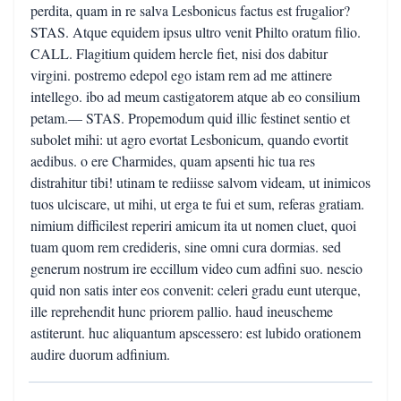
perdita, quam in re salva Lesbonicus factus est frugalior?
STAS. Atque equidem ipsus ultro venit Philto oratum filio.
CALL. Flagitium quidem hercle fiet, nisi dos dabitur
virgini. postremo edepol ego istam rem ad me attinere
intellego. ibo ad meum castigatorem atque ab eo consilium
petam.— STAS. Propemodum quid illic festinet sentio et
subolet mihi: ut agro evortat Lesbonicum, quando evortit
aedibus. o ere Charmides, quam apsenti hic tua res
distrahitur tibi! utinam te rediisse salvom videam, ut inimicos
tuos ulciscare, ut mihi, ut erga te fui et sum, referas gratiam.
nimium difficilest reperiri amicum ita ut nomen cluet, quoi
tuam quom rem credideris, sine omni cura dormias. sed
generum nostrum ire eccillum video cum adfini suo. nescio
quid non satis inter eos convenit: celeri gradu eunt uterque,
ille reprehendit hunc priorem pallio. haud ineuscheme
astiterunt. huc aliquantum apscessero: est lubido orationem
audire duorum adfinium.