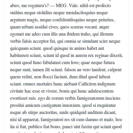
abeo, me rogaturu's? — MEG. Vale. nihil est profecto
stultius neque stolidius neque mendaciloquius neque
argutum magis, neque confidentiloquius neque peiurius,
quam urbani assidui cives, quos scurras vocant. atque
egomet me adeo cum illis una ibidem traho, qui illorum
verbis falsis acceptor fui, qui omnia se simulant scire neque
quicquam sciunt. quod quisque in animo habet aut
habiturust sciunt, sciunt id quod in aurem rex reginae dixerit,
sciunt quod Iuno fabulatast cum Iove; quae neque futura
neque sunt, tamen illi sciunt. falson an vero laudent, culpent
quem velint, non flocci faciunt, dum illud quod lubeat
sciant. omnes mortales hunc aiebant Calliclem indignum
civitate hac esse et vivere, bonis qui hunc adulescentem
evortisset suis. ego de eorum verbis famigeratorum insciens
prosilui amicum castigatum innoxium. quod si exquiratur
usque ab stirpe auctoritas, unde quidquid auditum dicant,
nisi id appareat, famigeratori res sit cum damno et malo, hoc
ita si fiat, publico fiat bono, pauci sint faxim qui sciant quod