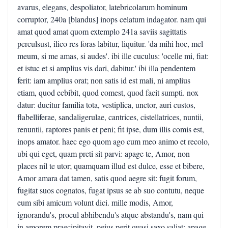
avarus, elegans, despoliator, latebricolarum hominum
corruptor, 240a [blandus] inops celatum indagator. nam qui
amat quod amat quom extemplo 241a saviis sagittatis
perculsust, ilico res foras labitur, liquitur. 'da mihi hoc, mel
meum, si me amas, si audes'. ibi ille cuculus: 'ocelle mi, fiat:
et istuc et si amplius vis dari, dabitur.' ibi illa pendentem
ferit: iam amplius orat; non satis id est mali, ni amplius
etiam, quod ecbibit, quod comest, quod facit sumpti. nox
datur: ducitur familia tota, vestiplica, unctor, auri custos,
flabelliferae, sandaligerulae, cantrices, cistellatrices, nuntii,
renuntii, raptores panis et peni; fit ipse, dum illis comis est,
inops amator. haec ego quom ago cum meo animo et recolo,
ubi qui eget, quam preti sit parvi: apage te, Amor, non
places nil te utor; quamquam illud est dulce, esse et bibere,
Amor amara dat tamen, satis quod aegre sit: fugit forum,
fugitat suos cognatos, fugat ipsus se ab suo contutu, neque
eum sibi amicum volunt dici. mille modis, Amor,
ignorandu's, procul abhibendu's atque abstandu's, nam qui
in amorem praecipitavit, peius perit quasi saxo saliat: apage