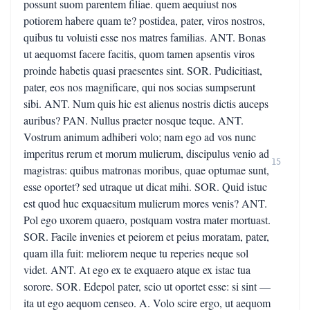
possunt suom parentem filiae. quem aequiust nos
potiorem habere quam te? postidea, pater, viros nostros,
quibus tu voluisti esse nos matres familias. ANT. Bonas
ut aequomst facere facitis, quom tamen apsentis viros
proinde habetis quasi praesentes sint. SOR. Pudicitiast,
pater, eos nos magnificare, qui nos socias sumpserunt
sibi. ANT. Num quis hic est alienus nostris dictis auceps
auribus? PAN. Nullus praeter nosque teque. ANT.
Vostrum animum adhiberi volo; nam ego ad vos nunc
imperitus rerum et morum mulierum, discipulus venio ad
15
magistras: quibus matronas moribus, quae optumae sunt,
esse oportet? sed utraque ut dicat mihi. SOR. Quid istuc
est quod huc exquaesitum mulierum mores venis? ANT.
Pol ego uxorem quaero, postquam vostra mater mortuast.
SOR. Facile invenies et peiorem et peius moratam, pater,
quam illa fuit: meliorem neque tu reperies neque sol
videt. ANT. At ego ex te exquaero atque ex istac tua
sorore. SOR. Edepol pater, scio ut oportet esse: si sint —
ita ut ego aequom censeo. A. Volo scire ergo, ut aequom