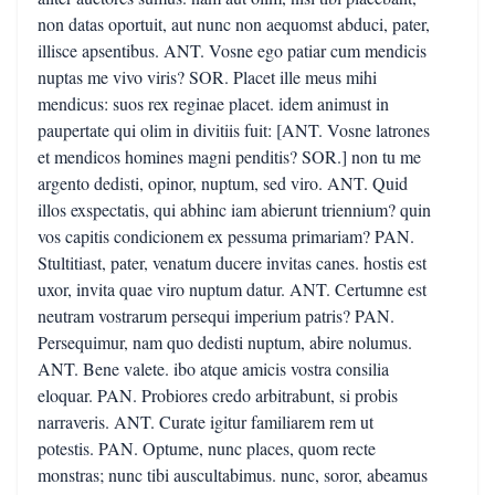
non datas oportuit, aut nunc non aequomst abduci, pater,
illisce apsentibus. ANT. Vosne ego patiar cum mendicis
nuptas me vivo viris? SOR. Placet ille meus mihi
mendicus: suos rex reginae placet. idem animust in
paupertate qui olim in divitiis fuit: [ANT. Vosne latrones
et mendicos homines magni penditis? SOR.] non tu me
argento dedisti, opinor, nuptum, sed viro. ANT. Quid
illos exspectatis, qui abhinc iam abierunt triennium? quin
vos capitis condicionem ex pessuma primariam? PAN.
Stultitiast, pater, venatum ducere invitas canes. hostis est
uxor, invita quae viro nuptum datur. ANT. Certumne est
neutram vostrarum persequi imperium patris? PAN.
Persequimur, nam quo dedisti nuptum, abire nolumus.
ANT. Bene valete. ibo atque amicis vostra consilia
eloquar. PAN. Probiores credo arbitrabunt, si probis
narraveris. ANT. Curate igitur familiarem rem ut
potestis. PAN. Optume, nunc places, quom recte
monstras; nunc tibi auscultabimus. nunc, soror, abeamus