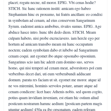
placet; rogatu necne, nil moror. EPIG. Vbi cenas hodie?
STICH. Sic hanc rationem institi: amicam ego habeo
Stephanium hinc ex proxumo, tui fratris ancillam: eo condixi
in symbolam ad cenam, ad eius conservom Sangarinum
Syrum. eademst amica ambobus, rivales sumus. EPIG. Age
abduce hasce intro. hunc tibi dedo diem. STICH. Meam
culpam habeto, nisi probe excruciavero. iam hercle ego per
hortum ad amicam transibo meam mi hanc occupatum
noctem; eadem symbolam dabo et iubebo ad Sangarinum
cenam coqui. aut egomet ibo atque opsonabo opsonium.
Sangarinus scio iam hic aderit cum domino suo, servos
homo, qui nisi temperi ad cenam meat, advorsitores pol cum
verberibus decet dari, uti eum verberabundi adducant
domum. parata res faciam ut sit. egomet me moror. atque id
ne vos miremini, hominis servolos potare, amare atque ad
cenam condicere: licet haec Athenis nobis. sed quom cogito,
potius quam invidiam inveniam, est etiam hic ostium aliud
posticum nostrarum harunc aedium: [posticam partem magis
utuntur aedium] 450a ea ibo opsonatum, eadem referam