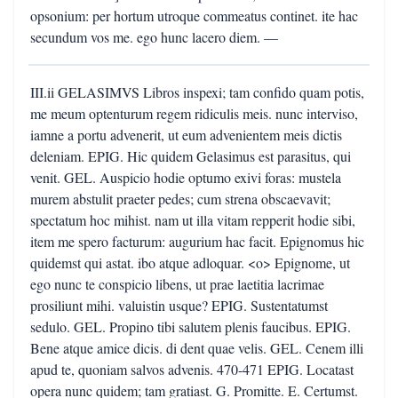
opsonium: per hortum utroque commeatus continet. ite hac
secundum vos me. ego hunc lacero diem. —
III.ii GELASIMVS Libros inspexi; tam confido quam potis,
me meum optenturum regem ridiculis meis. nunc interviso,
iamne a portu advenerit, ut eum advenientem meis dictis
deleniam. EPIG. Hic quidem Gelasimus est parasitus, qui
venit. GEL. Auspicio hodie optumo exivi foras: mustela
murem abstulit praeter pedes; cum strena obscaevavit;
spectatum hoc mihist. nam ut illa vitam repperit hodie sibi,
item me spero facturum: augurium hac facit. Epignomus hic
quidemst qui astat. ibo atque adloquar. <o> Epignome, ut
ego nunc te conspicio libens, ut prae laetitia lacrimae
prosiliunt mihi. valuistin usque? EPIG. Sustentatumst
sedulo. GEL. Propino tibi salutem plenis faucibus. EPIG.
Bene atque amice dicis. di dent quae velis. GEL. Cenem illi
apud te, quoniam salvos advenis. 470-471 EPIG. Locatast
opera nunc quidem; tam gratiast. G. Promitte. E. Certumst.