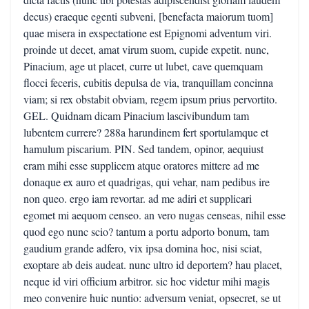
decus) eraeque egenti subveni, [benefacta maiorum tuom]
quae misera in exspectatione est Epignomi adventum viri.
proinde ut decet, amat virum suom, cupide expetit. nunc,
Pinacium, age ut placet, curre ut lubet, cave quemquam
flocci feceris, cubitis depulsa de via, tranquillam concinna
viam; si rex obstabit obviam, regem ipsum prius pervortito.
GEL. Quidnam dicam Pinacium lascivibundum tam
lubentem currere? 288a harundinem fert sportulamque et
hamulum piscarium. PIN. Sed tandem, opinor, aequiust
eram mihi esse supplicem atque oratores mittere ad me
donaque ex auro et quadrigas, qui vehar, nam pedibus ire
non queo. ergo iam revortar. ad me adiri et supplicari
egomet mi aequom censeo. an vero nugas censeas, nihil esse
quod ego nunc scio? tantum a portu adporto bonum, tam
gaudium grande adfero, vix ipsa domina hoc, nisi sciat,
exoptare ab deis audeat. nunc ultro id deportem? hau placet,
neque id viri officium arbitror. sic hoc videtur mihi magis
meo convenire huic nuntio: adversum veniat, opsecret, se ut