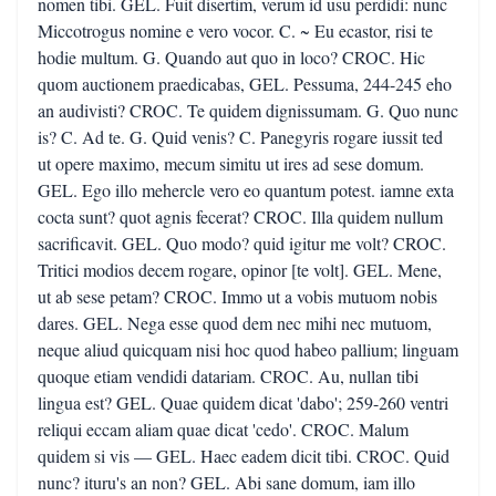
nomen tibi. GEL. Fuit disertim, verum id usu perdidi: nunc
Miccotrogus nomine e vero vocor. C. ~ Eu ecastor, risi te
hodie multum. G. Quando aut quo in loco? CROC. Hic
quom auctionem praedicabas, GEL. Pessuma, 244-245 eho
an audivisti? CROC. Te quidem dignissumam. G. Quo nunc
is? C. Ad te. G. Quid venis? C. Panegyris rogare iussit ted
ut opere maximo, mecum simitu ut ires ad sese domum.
GEL. Ego illo mehercle vero eo quantum potest. iamne exta
cocta sunt? quot agnis fecerat? CROC. Illa quidem nullum
sacrificavit. GEL. Quo modo? quid igitur me volt? CROC.
Tritici modios decem rogare, opinor [te volt]. GEL. Mene,
ut ab sese petam? CROC. Immo ut a vobis mutuom nobis
dares. GEL. Nega esse quod dem nec mihi nec mutuom,
neque aliud quicquam nisi hoc quod habeo pallium; linguam
quoque etiam vendidi datariam. CROC. Au, nullan tibi
lingua est? GEL. Quae quidem dicat 'dabo'; 259-260 ventri
reliqui eccam aliam quae dicat 'cedo'. CROC. Malum
quidem si vis — GEL. Haec eadem dicit tibi. CROC. Quid
nunc? ituru's an non? GEL. Abi sane domum, iam illo