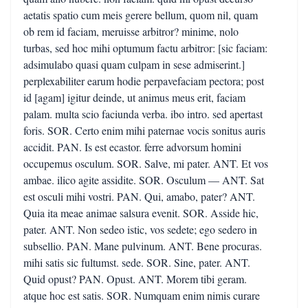
aetatis spatio cum meis gerere bellum, quom nil, quam
ob rem id faciam, meruisse arbitror? minime, nolo
turbas, sed hoc mihi optumum factu arbitror: [sic faciam:
adsimulabo quasi quam culpam in sese admiserint.]
perplexabiliter earum hodie perpavefaciam pectora; post
id [agam] igitur deinde, ut animus meus erit, faciam
palam. multa scio faciunda verba. ibo intro. sed apertast
foris. SOR. Certo enim mihi paternae vocis sonitus auris
accidit. PAN. Is est ecastor. ferre advorsum homini
occupemus osculum. SOR. Salve, mi pater. ANT. Et vos
ambae. ilico agite assidite. SOR. Osculum — ANT. Sat
est osculi mihi vostri. PAN. Qui, amabo, pater? ANT.
Quia ita meae animae salsura evenit. SOR. Asside hic,
pater. ANT. Non sedeo istic, vos sedete; ego sedero in
subsellio. PAN. Mane pulvinum. ANT. Bene procuras.
mihi satis sic fultumst. sede. SOR. Sine, pater. ANT.
Quid opust? PAN. Opust. ANT. Morem tibi geram.
atque hoc est satis. SOR. Numquam enim nimis curare