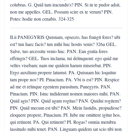
colubras. G. Quid tam iracundu's? PIN. Si in te pudor adsit,
non me appelles. GEL. Possum scire ex te verum? PIN.
Potes: hodie non cenabis. 324-325
II.ii PANEGYRIS Quisnam, opsecro, has frangit fores? ubi
est? tun haec facis? tun mihi huc hostis venis? 326a GEL.
Salve, tuo arcessitu venio huc. PAN. Ean gratia fores
effringis? GEL. Tuos inclama, tui delinquont: ego quid me
velles visebam; nam me quidem harum miserebat. PIN.
Ergo auxilium propere latumst. PA. Quisnam hic loquitur
tam prope nos? PI. Pinacium. PA. Vbi is est? PIN. Respice
ad me et relinque egentem parasitum, Panegyris. PAN.
Pinacium. PIN. Istuc indiderunt nomen maiores mihi. PAN.
Quid agis? PIN. Quid agam rogitas? PAN. Quidni rogitem?
PIN. Quid mecum est tibi? PAN. Mein fastidis, propudiose?
eloquere propere, Pinacium. PI. Iube me omittere igitur hos,
qui retinent. PA. Qui retinent? PI. Rogas? omnia membra
lassitudo mihi tenet. PAN. Linguam quidem sat scio tibi non