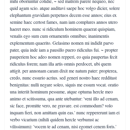
mihi oboriuntur cotidie, ~ sed matrem parere nequeo, nec
quid agam scio. atque auditavi saepe hoc volgo dicier, solere
elephantum gravidam perpetuos decem esse annos; eius ex
semine haec certost fames, nam iam complures annos utero
haeret meo. nunc si ridiculum hominem quaerat quispiam,
venalis ego sum cum ornamentis omnibus; inanimentis
explementum quaerito. Gelasimo nomen mi indidit parvo
pater, quia inde iam a pausillo puero ridiculus fui. ~ propter
pauperiem hoc adeo nomen repperi, eo quia paupertas fecit
ridiculus forem; nam illa artis omnis perdocet, ubi quem
attigit. per annonam caram dixit me natum pater: propterea,
credo, nunc essurio acrius. sed generi nostro haec redditast
benignitas: nulli negare soleo, siquis me essum vocat. oratio
una interiit hominum pessume, atque optuma hercle meo
animo et scitissuma, qua ante utebantur: 'veni illo ad cenam,
sic face, promitte vero, ne gravare. est commodum? volo
inquam fieri, non amittam quin eas.' nunc reppererunt iam ei
verbo vicarium (nihili quidem hercle verbumst ac
vilissimum): 'vocem te ad cenam, nisi egomet cenem foris.'