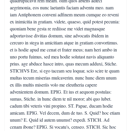
quadruplicavit rem meam. olim quos abiens adfeci
aegrimonia, eos nunc laetantis faciam adventu meo. nam
iam Antiphonem conveni adfinem meum cumque eo reveni
ex inimicitia in gratiam. videte, quaeso, quid potest pecunia:
quoniam bene gesta re rediisse me videt magnasque
adportavisse divitias domum, sine advocatis ibidem in
cercuro in stega in amicitiam atque in gratiam convortimus.
et is hodie apud me cenat et frater meus; nam heri ambo in
uno portu fuimus, sed mea hodie solutast navis aliquanto
prius. age abduce hasce intro, quas mecum adduxi, Stiche.
STICHVS Ere, si ego taceam seu loquar, scio scire te quam
multas tecum miserias mulcaverim. nunc hunc diem unum
ex illis multis miseriis volo me eleutheria capere
advenientem domum. EPIG. Et ius et aequom postulas:
sumas, Stiche. in hunc diem te nil moror; abi quo lubet.
cadum tibi veteris vini propino. ST. Papae, ducam hodie
amicam. EPIG. Vel decem, dum de tuo. S. Quid? hoc etiam
unum? E. Quid id autem unumst? expedi. STICH. Ad
cenam ibone? EPIG. Si vocatu's, censeo. STICH. Sic hoc