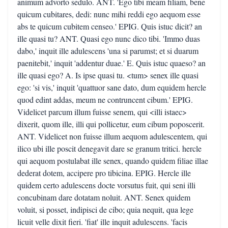
animum advorto sedulo. ANT. 'Ego tibi meam filiam, bene
quicum cubitares, dedi: nunc mihi reddi ego aequom esse
abs te quicum cubitem censeo.' EPIG. Quis istuc dicit? an
ille quasi tu? ANT. Quasi ego nunc dico tibi. 'Immo duas
dabo,' inquit ille adulescens 'una si parumst; et si duarum
paenitebit,' inquit 'addentur duae.' E. Quis istuc quaeso? an
ille quasi ego? A. Is ipse quasi tu. <tum> senex ille quasi
ego: 'si vis,' inquit 'quattuor sane dato, dum equidem hercle
quod edint addas, meum ne contruncent cibum.' EPIG.
Videlicet parcum illum fuisse senem, qui <illi istaec>
dixerit, quom ille, illi qui pollicetur, eum cibum poposcerit.
ANT. Videlicet non fuisse illum aequom adulescentem, qui
ilico ubi ille poscit denegavit dare se granum tritici. hercle
qui aequom postulabat ille senex, quando quidem filiae illae
dederat dotem, accipere pro tibicina. EPIG. Hercle ille
quidem certo adulescens docte vorsutus fuit, qui seni illi
concubinam dare dotatam noluit. ANT. Senex quidem
voluit, si posset, indipisci de cibo; quia nequit, qua lege
licuit velle dixit fieri. 'fiat' ille inquit adulescens. 'facis