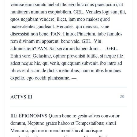
venisse eum simitu aiebat ille: ego huc citus praecucurri, ut
nuntiarem nuntium exoptabilem. GEL. Venales logi sunt illi,
quos negabam vendere. ilicet, iam meo malost quod
malevolentes gaudeant. Hercules, qui deus sis, sane
discessisti non bene. PAN. I intro, Pinacium, iube famulos
rem divinam mi apparent. bene vale. GEL. Vin
administrem? PAN. Sat servorum habeo domi. — GEL.
Enim vero, Gelasime, opinor provenisti futtile, si neque ille
adest neque hic, qui venit, quicquam subvenit. ibo intro ad
libros et discam de dictis melioribus; nam ni illos homines
expello, ego occidi planissume. —
ACTVS III
20
III.i EPIGNOMVS Quom bene re gesta salvos convortor
domum, Neptuno grates habeo et Tempestatibus; simul
Mercurio, qui me in mercimoniis iuvit lucrisque