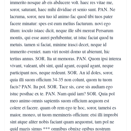
immerito nosque ab eis abducere volt. haec res vitae me,
soror, saturant, haec mihi dividiae et senio sunt. PAN. Ne
lacruma, soror, neu tuo id animo fac quod tibi tuos pater
facere minatur: spes est eum melius facturum. novi ego
illum: ioculo istaec dicit, neque ille sibi mereat Persarum
montis, qui esse aurei perhibentur, ut istuc faciat quod tu
metuis. tamen si faciat, minime irasci decet, neque id
immerito eveniet. nam viri nostri domo ut abierunt, hic
tertius annus. SOR. Ita ut memoras. PAN. Quom ipsi interea
vivant, valeant, ubi sint, quid agant, ecquid agant, neque
participant nos, neque redeunt. SOR. An id doles, soror,
quia illi suom officium 34-35 non colunt, quom tu tuom
facis? PAN. Ita pol. SOR. Tace sis, cave sis audiam ego
istuc posthac ex te. PAN. Nam quid iam? SOR. Quia pol
meo animo omnis sapientis suom officium aequom est
colere et facere. quam ob rem ego te hoc, soror, tametsi es
maior, moneo, ut tuom memineris officium: etsi illi improbi
sint atque aliter nobis faciant quam aequomst, tam pol ne
quid magis simus *** omnibus obnixe opibus nostrum