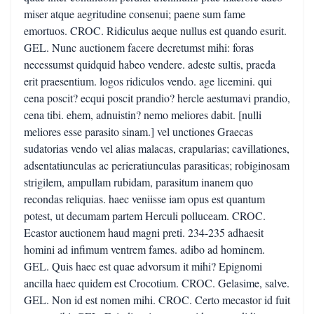
miser atque aegritudine consenui; paene sum fame
emortuos. CROC. Ridiculus aeque nullus est quando esurit.
GEL. Nunc auctionem facere decretumst mihi: foras
necessumst quidquid habeo vendere. adeste sultis, praeda
erit praesentium. logos ridiculos vendo. age licemini. qui
cena poscit? ecqui poscit prandio? hercle aestumavi prandio,
cena tibi. ehem, adnuistin? nemo meliores dabit. [nulli
meliores esse parasito sinam.] vel unctiones Graecas
sudatorias vendo vel alias malacas, crapularias; cavillationes,
adsentatiunculas ac perieratiunculas parasiticas; robiginosam
strigilem, ampullam rubidam, parasitum inanem quo
recondas reliquias. haec veniisse iam opus est quantum
potest, ut decumam partem Herculi polluceam. CROC.
Ecastor auctionem haud magni preti. 234-235 adhaesit
homini ad infimum ventrem fames. adibo ad hominem.
GEL. Quis haec est quae advorsum it mihi? Epignomi
ancilla haec quidem est Crocotium. CROC. Gelasime, salve.
GEL. Non id est nomen mihi. CROC. Certo mecastor id fuit