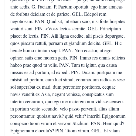
ante aedis. G. Faciam. P. Factum oportuit. ego hinc araneas
de foribus deiciam et de pariete. GEL. Edepol rem
negotiosam. PAN. Quid sit, nil etiam scio, nisi forte hospites
venturi sunt. PIN. <Vos> lectos sternite. GEL. Principium
placet de lectis. PIN. Alii ligna caedite, alii piscis depurgate,
quos piscatu rettuli, pernam et glandium deicite. GEL. Hic
hercle homo nimium sapit. PAN. Non ecastor, ut ego
opinor, satis erae morem geris. PIN. Immo res omnis relictas
habeo prae quod tu velis. PAN. Tum tu igitur, qua causa
missus es ad portum, id expedi. PIN. Dicam. postquam me
misisti ad portum, cum luci simul, commodum radiosus sese
sol superabat ex mari. dum percontor portitores, ecquae
navis venerit ex Asia, negant venisse, conspicatus sum
interim cercurum, quo ego me maiorem non vidisse censeo.
in portum vento secundo, velo passo pervenit. alius alium
percontamur: quoiast navis? quid vehit? interibi Epignomum
conspicio tuom virum et servom Stichum. PAN. Hem quid?
Epignomum elocutu's? PIN. Tuom virum. GEL. Et vitam