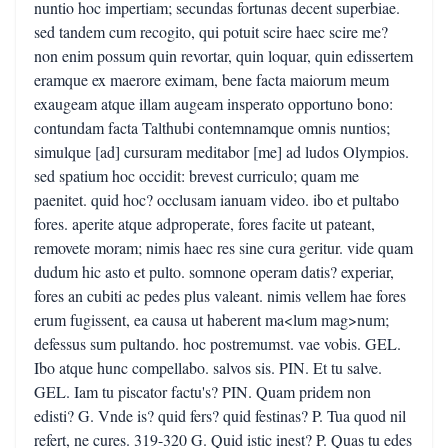
nuntio hoc impertiam; secundas fortunas decent superbiae.
sed tandem cum recogito, qui potuit scire haec scire me?
non enim possum quin revortar, quin loquar, quin edissertem
eramque ex maerore eximam, bene facta maiorum meum
exaugeam atque illam augeam insperato opportuno bono:
contundam facta Talthubi contemnamque omnis nuntios;
simulque [ad] cursuram meditabor [me] ad ludos Olympios.
sed spatium hoc occidit: brevest curriculo; quam me
paenitet. quid hoc? occlusam ianuam video. ibo et pultabo
fores. aperite atque adproperate, fores facite ut pateant,
removete moram; nimis haec res sine cura geritur. vide quam
dudum hic asto et pulto. somnone operam datis? experiar,
fores an cubiti ac pedes plus valeant. nimis vellem hae fores
erum fugissent, ea causa ut haberent ma<lum mag>num;
defessus sum pultando. hoc postremumst. vae vobis. GEL.
Ibo atque hunc compellabo. salvos sis. PIN. Et tu salve.
GEL. Iam tu piscator factu's? PIN. Quam pridem non
edisti? G. Vnde is? quid fers? quid festinas? P. Tua quod nil
refert, ne cures. 319-320 G. Quid istic inest? P. Quas tu edes