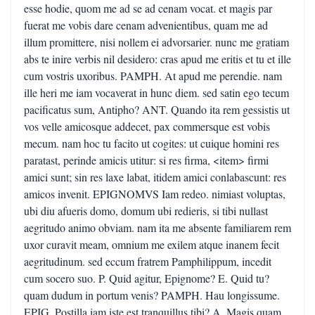
esse hodie, quom me ad se ad cenam vocat. et magis par
fuerat me vobis dare cenam advenientibus, quam me ad
illum promittere, nisi nollem ei advorsarier. nunc me gratiam
abs te inire verbis nil desidero: cras apud me eritis et tu et ille
cum vostris uxoribus. PAMPH. At apud me perendie. nam
ille heri me iam vocaverat in hunc diem. sed satin ego tecum
pacificatus sum, Antipho? ANT. Quando ita rem gessistis ut
vos velle amicosque addecet, pax commersque est vobis
mecum. nam hoc tu facito ut cogites: ut cuique homini res
paratast, perinde amicis utitur: si res firma, <item> firmi
amici sunt; sin res laxe labat, itidem amici conlabascunt: res
amicos invenit. EPIGNOMVS Iam redeo. nimiast voluptas,
ubi diu afueris domo, domum ubi redieris, si tibi nullast
aegritudo animo obviam. nam ita me absente familiarem rem
uxor curavit meam, omnium me exilem atque inanem fecit
aegritudinum. sed eccum fratrem Pamphilippum, incedit
cum socero suo. P. Quid agitur, Epignome? E. Quid tu?
quam dudum in portum venis? PAMPH. Hau longissume.
EPIG. Postilla iam iste est tranquillus tibi? A. Magis quam