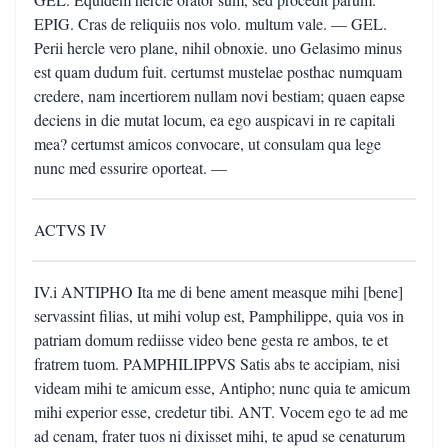
EPIG. Cras de reliquiis nos volo. multum vale. — GEL.
Perii hercle vero plane, nihil obnoxie. uno Gelasimo minus
est quam dudum fuit. certumst mustelae posthac numquam
credere, nam incertiorem nullam novi bestiam; quaen eapse
deciens in die mutat locum, ea ego auspicavi in re capitali
mea? certumst amicos convocare, ut consulam qua lege
nunc med essurire oporteat. —
ACTVS IV
IV.i ANTIPHO Ita me di bene ament measque mihi [bene]
servassint filias, ut mihi volup est, Pamphilippe, quia vos in
patriam domum rediisse video bene gesta re ambos, te et
fratrem tuom. PAMPHILIPPVS Satis abs te accipiam, nisi
videam mihi te amicum esse, Antipho; nunc quia te amicum
mihi experior esse, credetur tibi. ANT. Vocem ego te ad me
ad cenam, frater tuos ni dixisset mihi, te apud se cenaturum