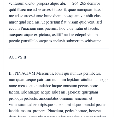
venturum dicito. propera atque abi. — 264-265 demiror
quid illaec me ad se arcessi iusserit, quae numquam iussit
me ad se arcessi ante hunc diem, postquam vir abiit eius.
miror quid siet, nisi ut periclum fiat: visam quid velit. sed
eccum Pinacium eius puerum. hoc vide, satin ut facete,
<aeque> atque ex pictura, astitit? ne iste edepol vinum
poculo pauxillulo saepe exanclavit submerum scitissume.
ACTVS II
II.i PINACIVM Mercurius, Iovis qui nuntius perhibetur,
numquam aeque patri suo nuntium lepidum attulit quam ego
nunc meae erae nuntiabo: itaque onustum pectus porto
laetitia lubentiaque neque lubet nisi gloriose quicquam
proloqui profecto. amoenitates omnium venerum et
venustatum adfero ripisque superat mi atque abundat pectus
laetitia meum. propera, Pinacium, pedes hortare, honesta
dicta factis (nunc tibi potestas adipiscendist gloriam laudem