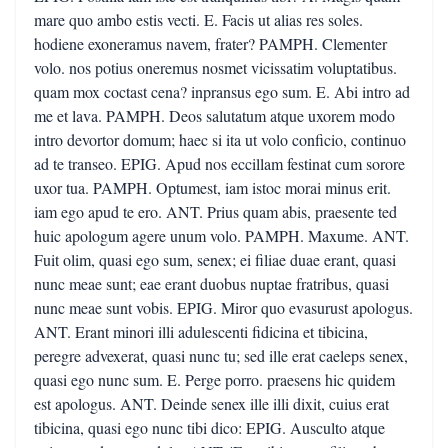
mare quo ambo estis vecti. E. Facis ut alias res soles.
hodiene exoneramus navem, frater? PAMPH. Clementer
volo. nos potius oneremus nosmet vicissatim voluptatibus.
quam mox coctast cena? inpransus ego sum. E. Abi intro ad
me et lava. PAMPH. Deos salutatum atque uxorem modo
intro devortor domum; haec si ita ut volo conficio, continuo
ad te transeo. EPIG. Apud nos eccillam festinat cum sorore
uxor tua. PAMPH. Optumest, iam istoc morai minus erit.
iam ego apud te ero. ANT. Prius quam abis, praesente ted
huic apologum agere unum volo. PAMPH. Maxume. ANT.
Fuit olim, quasi ego sum, senex; ei filiae duae erant, quasi
nunc meae sunt; eae erant duobus nuptae fratribus, quasi
nunc meae sunt vobis. EPIG. Miror quo evasurust apologus.
ANT. Erant minori illi adulescenti fidicina et tibicina,
peregre advexerat, quasi nunc tu; sed ille erat caeleps senex,
quasi ego nunc sum. E. Perge porro. praesens hic quidem
est apologus. ANT. Deinde senex ille illi dixit, cuius erat
tibicina, quasi ego nunc tibi dico: EPIG. Ausculto atque