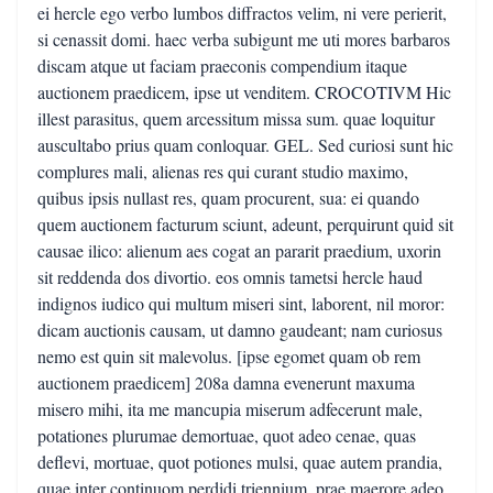
ei hercle ego verbo lumbos diffractos velim, ni vere perierit,
si cenassit domi. haec verba subigunt me uti mores barbaros
discam atque ut faciam praeconis compendium itaque
auctionem praedicem, ipse ut venditem. CROCOTIVM Hic
illest parasitus, quem arcessitum missa sum. quae loquitur
auscultabo prius quam conloquar. GEL. Sed curiosi sunt hic
complures mali, alienas res qui curant studio maximo,
quibus ipsis nullast res, quam procurent, sua: ei quando
quem auctionem facturum sciunt, adeunt, perquirunt quid sit
causae ilico: alienum aes cogat an pararit praedium, uxorin
sit reddenda dos divortio. eos omnis tametsi hercle haud
indignos iudico qui multum miseri sint, laborent, nil moror:
dicam auctionis causam, ut damno gaudeant; nam curiosus
nemo est quin sit malevolus. [ipse egomet quam ob rem
auctionem praedicem] 208a damna evenerunt maxuma
misero mihi, ita me mancupia miserum adfecerunt male,
potationes plurumae demortuae, quot adeo cenae, quas
deflevi, mortuae, quot potiones mulsi, quae autem prandia,
quae inter continuom perdidi triennium. prae maerore adeo