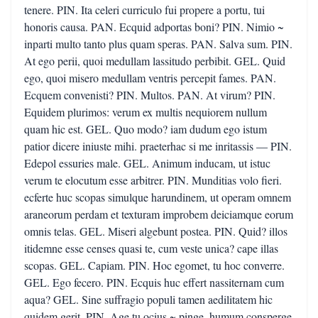
tenere. PIN. Ita celeri curriculo fui propere a portu, tui
honoris causa. PAN. Ecquid adportas boni? PIN. Nimio ~
inparti multo tanto plus quam speras. PAN. Salva sum. PIN.
At ego perii, quoi medullam lassitudo perbibit. GEL. Quid
ego, quoi misero medullam ventris percepit fames. PAN.
Ecquem convenisti? PIN. Multos. PAN. At virum? PIN.
Equidem plurimos: verum ex multis nequiorem nullum
quam hic est. GEL. Quo modo? iam dudum ego istum
patior dicere iniuste mihi. praeterhac si me inritassis — PIN.
Edepol essuries male. GEL. Animum inducam, ut istuc
verum te elocutum esse arbitrer. PIN. Munditias volo fieri.
ecferte huc scopas simulque harundinem, ut operam omnem
araneorum perdam et texturam improbem deiciamque eorum
omnis telas. GEL. Miseri algebunt postea. PIN. Quid? illos
itidemne esse censes quasi te, cum veste unica? cape illas
scopas. GEL. Capiam. PIN. Hoc egomet, tu hoc converre.
GEL. Ego fecero. PIN. Ecquis huc effert nassiternam cum
aqua? GEL. Sine suffragio populi tamen aedilitatem hic
quidem gerit. PIN. Age tu ocius ~ pinge, humum consperge