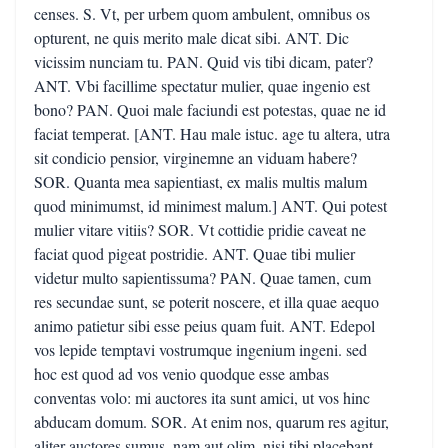
censes. S. Vt, per urbem quom ambulent, omnibus os
opturent, ne quis merito male dicat sibi. ANT. Dic
vicissim nunciam tu. PAN. Quid vis tibi dicam, pater?
ANT. Vbi facillime spectatur mulier, quae ingenio est
bono? PAN. Quoi male faciundi est potestas, quae ne id
faciat temperat. [ANT. Hau male istuc. age tu altera, utra
sit condicio pensior, virginemne an viduam habere?
SOR. Quanta mea sapientiast, ex malis multis malum
quod minimumst, id minimest malum.] ANT. Qui potest
mulier vitare vitiis? SOR. Vt cottidie pridie caveat ne
faciat quod pigeat postridie. ANT. Quae tibi mulier
videtur multo sapientissuma? PAN. Quae tamen, cum
res secundae sunt, se poterit noscere, et illa quae aequo
animo patietur sibi esse peius quam fuit. ANT. Edepol
vos lepide temptavi vostrumque ingenium ingeni. sed
hoc est quod ad vos venio quodque esse ambas
conventas volo: mi auctores ita sunt amici, ut vos hinc
abducam domum. SOR. At enim nos, quarum res agitur,
aliter auctores sumus. nam aut olim, nisi tibi placebant,