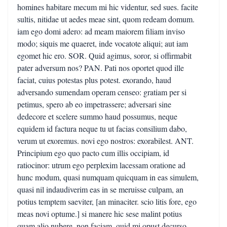
homines habitare mecum mi hic videntur, sed sues. facite
sultis, nitidae ut aedes meae sint, quom redeam domum.
iam ego domi adero: ad meam maiorem filiam inviso
modo; siquis me quaeret, inde vocatote aliqui; aut iam
egomet hic ero. SOR. Quid agimus, soror, si offirmabit
pater adversum nos? PAN. Pati nos oportet quod ille
faciat, cuius potestas plus potest. exorando, haud
adversando sumendam operam censeo: gratiam per si
petimus, spero ab eo impetrassere; adversari sine
dedecore et scelere summo haud possumus, neque
equidem id factura neque tu ut facias consilium dabo,
verum ut exoremus. novi ego nostros: exorabilest. ANT.
Principium ego quo pacto cum illis occipiam, id
ratiocinor: utrum ego perplexim lacessam oratione ad
hunc modum, quasi numquam quicquam in eas simulem,
quasi nil indaudiverim eas in se meruisse culpam, an
potius temptem saeviter, [an minaciter. scio litis fore, ego
meas novi optume.] si manere hic sese malint potius
quam alio nubere. non faciam. quid mi opust decurso