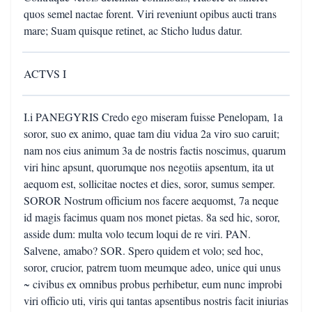
quos semel nactae forent. Viri reveniunt opibus aucti trans
mare; Suam quisque retinet, ac Sticho ludus datur.
ACTVS I
I.i PANEGYRIS Credo ego miseram fuisse Penelopam, 1a
soror, suo ex animo, quae tam diu vidua 2a viro suo caruit;
nam nos eius animum 3a de nostris factis noscimus, quarum
viri hinc apsunt, quorumque nos negotiis apsentum, ita ut
aequom est, sollicitae noctes et dies, soror, sumus semper.
SOROR Nostrum officium nos facere aequomst, 7a neque
id magis facimus quam nos monet pietas. 8a sed hic, soror,
asside dum: multa volo tecum loqui de re viri. PAN.
Salvene, amabo? SOR. Spero quidem et volo; sed hoc,
soror, crucior, patrem tuom meumque adeo, unice qui unus
~ civibus ex omnibus probus perhibetur, eum nunc improbi
viri officio uti, viris qui tantas apsentibus nostris facit iniurias