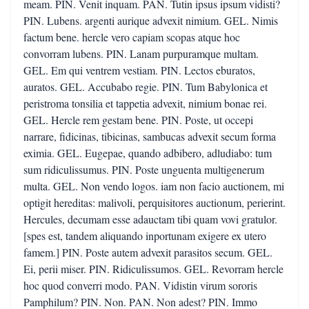
meam. PIN. Venit inquam. PAN. Tutin ipsus ipsum vidisti?
PIN. Lubens. argenti aurique advexit nimium. GEL. Nimis
factum bene. hercle vero capiam scopas atque hoc
convorram lubens. PIN. Lanam purpuramque multam.
GEL. Em qui ventrem vestiam. PIN. Lectos eburatos,
auratos. GEL. Accubabo regie. PIN. Tum Babylonica et
peristroma tonsilia et tappetia advexit, nimium bonae rei.
GEL. Hercle rem gestam bene. PIN. Poste, ut occepi
narrare, fidicinas, tibicinas, sambucas advexit secum forma
eximia. GEL. Eugepae, quando adbibero, adludiabo: tum
sum ridiculissumus. PIN. Poste unguenta multigenerum
multa. GEL. Non vendo logos. iam non facio auctionem, mi
optigit hereditas: malivoli, perquisitores auctionum, perierint.
Hercules, decumam esse adauctam tibi quam vovi gratulor.
[spes est, tandem aliquando inportunam exigere ex utero
famem.] PIN. Poste autem advexit parasitos secum. GEL.
Ei, perii miser. PIN. Ridiculissumos. GEL. Revorram hercle
hoc quod converri modo. PAN. Vidistin virum sororis
Pamphilum? PIN. Non. PAN. Non adest? PIN. Immo