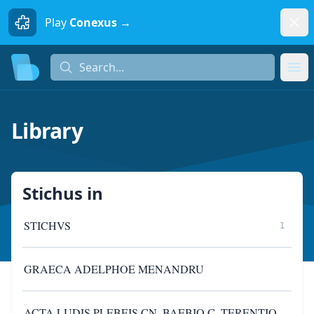
Dism
Play
Conexus →
Search...
Search...
Ope
Library
Stichus
in
STICHVS
1
GRAECA ADELPHOE MENANDRU
ACTA LUDIS PLEBEIS CN. BAEBIO C. TERENTIO