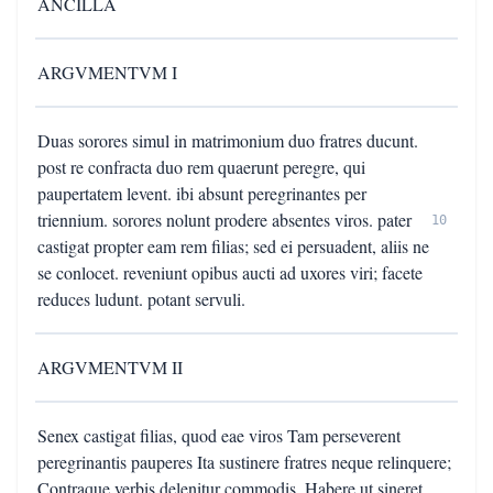
ANCILLA
ARGVMENTVM I
Duas sorores simul in matrimonium duo fratres ducunt.
post re confracta duo rem quaerunt peregre, qui
paupertatem levent. ibi absunt peregrinantes per
triennium. sorores nolunt prodere absentes viros. pater
10
castigat propter eam rem filias; sed ei persuadent, aliis ne
se conlocet. reveniunt opibus aucti ad uxores viri; facete
reduces ludunt. potant servuli.
ARGVMENTVM II
Senex castigat filias, quod eae viros Tam perseverent
peregrinantis pauperes Ita sustinere fratres neque relinquere;
Contraque verbis delenitur commodis, Habere ut sineret