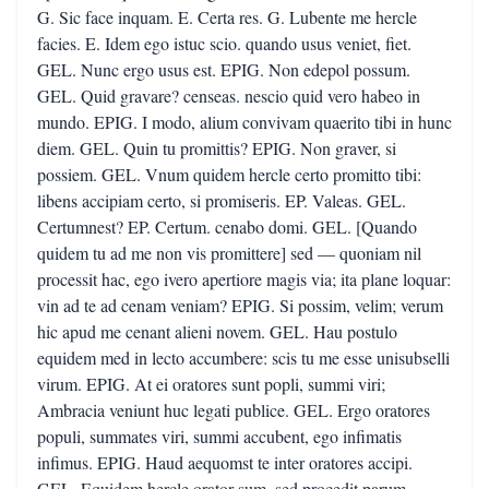
G. Sic face inquam. E. Certa res. G. Lubente me hercle
facies. E. Idem ego istuc scio. quando usus veniet, fiet.
GEL. Nunc ergo usus est. EPIG. Non edepol possum.
GEL. Quid gravare? censeas. nescio quid vero habeo in
mundo. EPIG. I modo, alium convivam quaerito tibi in hunc
diem. GEL. Quin tu promittis? EPIG. Non graver, si
possiem. GEL. Vnum quidem hercle certo promitto tibi:
libens accipiam certo, si promiseris. EP. Valeas. GEL.
Certumnest? EP. Certum. cenabo domi. GEL. [Quando
quidem tu ad me non vis promittere] sed — quoniam nil
processit hac, ego ivero apertiore magis via; ita plane loquar:
vin ad te ad cenam veniam? EPIG. Si possim, velim; verum
hic apud me cenant alieni novem. GEL. Hau postulo
equidem med in lecto accumbere: scis tu me esse unisubselli
virum. EPIG. At ei oratores sunt popli, summi viri;
Ambracia veniunt huc legati publice. GEL. Ergo oratores
populi, summates viri, summi accubent, ego infimatis
infimus. EPIG. Haud aequomst te inter oratores accipi.
GEL. Equidem hercle orator sum, sed procedit parum.