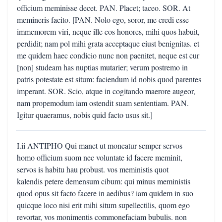
officium meminisse decet. PAN. Placet; taceo. SOR. At
memineris facito. [PAN. Nolo ego, soror, me credi esse
immemorem viri, neque ille eos honores, mihi quos habuit,
perdidit; nam pol mihi grata acceptaque eiust benignitas. et
me quidem haec condicio nunc non paenitet, neque est cur
[non] studeam has nuptias mutarier; verum postremo in
patris potestate est situm: faciendum id nobis quod parentes
imperant. SOR. Scio, atque in cogitando maerore augeor,
nam propemodum iam ostendit suam sententiam. PAN.
Igitur quaeramus, nobis quid facto usus sit.]
I.ii ANTIPHO Qui manet ut moneatur semper servos
homo officium suom nec voluntate id facere meminit,
servos is habitu hau probust. vos meministis quot
kalendis petere demensum cibum: qui minus meministis
quod opus sit facto facere in aedibus? iam quidem in suo
quicque loco nisi erit mihi situm supellectilis, quom ego
revortar, vos monimentis commonefaciam bubulis. non