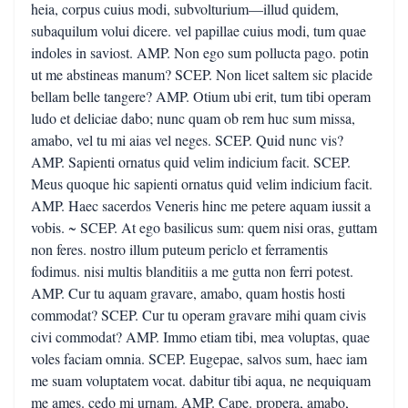
heia, corpus cuius modi, subvolturium—illud quidem,
subaquilum volui dicere. vel papillae cuius modi, tum quae
indoles in saviost. AMP. Non ego sum pollucta pago. potin
ut me abstineas manum? SCEP. Non licet saltem sic placide
bellam belle tangere? AMP. Otium ubi erit, tum tibi operam
ludo et deliciae dabo; nunc quam ob rem huc sum missa,
amabo, vel tu mi aias vel neges. SCEP. Quid nunc vis?
AMP. Sapienti ornatus quid velim indicium facit. SCEP.
Meus quoque hic sapienti ornatus quid velim indicium facit.
AMP. Haec sacerdos Veneris hinc me petere aquam iussit a
vobis. ~ SCEP. At ego basilicus sum: quem nisi oras, guttam
non feres. nostro illum puteum periclo et ferramentis
fodimus. nisi multis blanditiis a me gutta non ferri potest.
AMP. Cur tu aquam gravare, amabo, quam hostis hosti
commodat? SCEP. Cur tu operam gravare mihi quam civis
civi commodat? AMP. Immo etiam tibi, mea voluptas, quae
voles faciam omnia. SCEP. Eugepae, salvos sum, haec iam
me suam voluptatem vocat. dabitur tibi aqua, ne nequiquam
me ames. cedo mi urnam. AMP. Cape. propera, amabo,