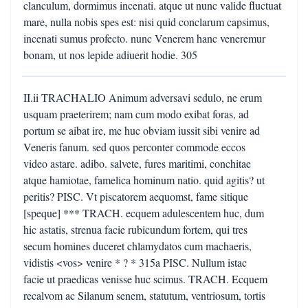
clanculum, dormimus incenati. atque ut nunc valide fluctuat
mare, nulla nobis spes est: nisi quid conclarum capsimus,
incenati sumus profecto. nunc Venerem hanc veneremur
bonam, ut nos lepide adiuerit hodie. 305
II.ii TRACHALIO Animum adversavi sedulo, ne erum
usquam praeterirem; nam cum modo exibat foras, ad
portum se aibat ire, me huc obviam iussit sibi venire ad
Veneris fanum. sed quos perconter commode eccos
video astare. adibo. salvete, fures maritimi, conchitae
atque hamiotae, famelica hominum natio. quid agitis? ut
peritis? PISC. Vt piscatorem aequomst, fame sitique
[speque] *** TRACH. ecquem adulescentem huc, dum
hic astatis, strenua facie rubicundum fortem, qui tres
secum homines duceret chlamydatos cum machaeris,
vidistis <vos> venire * ? * 315a PISC. Nullum istac
facie ut praedicas venisse huc scimus. TRACH. Ecquem
recalvom ac Silanum senem, statutum, ventriosum, tortis