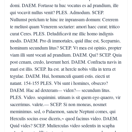
domi. DAEM. Fortasse tu huc vocatus es ad prandium, ille
qui vocavit nullus venit? PLES. Admodum. SCEP.
Nullumst periclum te hinc ire inpransum domum: Cererem
te meliust quam Venerem sectarier: amori haec curat; tritico
curat Ceres. PLES. Deludificavit me illic homo indignis
modis. DAEM. Pro di immortales, quid illuc est, Sceparnio,
hominum secundum litus? SCEP. Vt mea est opinio, propter
viam illi sunt vocati ad prandium. DAEM. Qui? SCEP. Quia
post cenam, credo, laverunt heri. DAEM. Confracta navis in
mari est illis. SCEP. Ita est. at hercle nobis villa in terra et
tegulae. DAEM. Hui, homunculi quanti estis. eiecti ut
natant. 154-155 PLES. Vbi sunt i homines, obsecro?
DAEM. Hac ad dexteram— viden?— secundum litus.
PLES. Video. sequimini. utinam is sit quem ego quaero, vir
sacerrimus. valete.— SCEP. Si non moneas, nosmet
meminimus. sed, o Palaemon, sancte Neptuni comes, qui
Herculis socius esse diceris,~ quod facinus video. DAEM.
Quid vides? SCEP. Mulierculas video sedentis in scapha