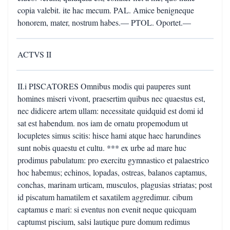
copia valebit. ite hac mecum. PAL. Amice benigneque
honorem, mater, nostrum habes.— PTOL. Oportet.—
ACTVS II
II.i PISCATORES Omnibus modis qui pauperes sunt
homines miseri vivont, praesertim quibus nec quaestus est,
nec didicere artem ullam: necessitate quidquid est domi id
sat est habendum. nos iam de ornatu propemodum ut
locupletes simus scitis: hisce hami atque haec harundines
sunt nobis quaestu et cultu. *** ex urbe ad mare huc
prodimus pabulatum: pro exercitu gymnastico et palaestrico
hoc habemus; echinos, lopadas, ostreas, balanos captamus,
conchas, marinam urticam, musculos, plagusias striatas; post
id piscatum hamatilem et saxatilem aggredimur. cibum
captamus e mari: si eventus non evenit neque quicquam
captumst piscium, salsi lautique pure domum redimus