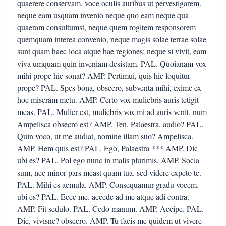
quaerere conservam, voce oculis auribus ut pervestigarem.
neque eam usquam invenio neque quo eam neque qua
quaeram consultumst, neque quem rogitem responsorem
quemquam interea convenio, neque magis solae terrae solae
sunt quam haec loca atque hae regiones; neque si vivit, eam
viva umquam quin inveniam desistam. PAL. Quoianam vox
mihi prope hic sonat? AMP. Pertimui, quis hic loquitur
prope? PAL. Spes bona, obsecro, subventa mihi, exime ex
hoc miseram metu. AMP. Certo vox muliebris auris tetigit
meas. PAL. Mulier est, muliebris vox mi ad auris venit. num
Ampelisca obsecro est? AMP. Ten, Palaestra, audio? PAL.
Quin voco, ut me audiat, nomine illam suo? Ampelisca.
AMP. Hem quis est? PAL. Ego, Palaestra *** AMP. Dic
ubi es? PAL. Pol ego nunc in malis plurimis. AMP. Socia
sum, nec minor pars meast quam tua. sed videre expeto te.
PAL. Mihi es aemula. AMP. Consequamur gradu vocem.
ubi es? PAL. Ecce me. accede ad me atque adi contra.
AMP. Fit sedulo. PAL. Cedo manum. AMP. Accipe. PAL.
Dic, vivisne? obsecro. AMP. Tu facis me quidem ut vivere