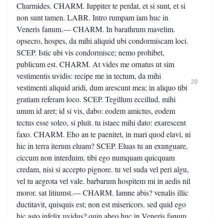
Charmides. CHARM. Iuppiter te perdat, et si sunt, et si
non sunt tamen. LABR. Intro rumpam iam huc in
Veneris fanum.— CHARM. In barathrum mavelim.
opsecro, hospes, da mihi aliquid ubi condormiscam loci.
SCEP. Istic ubi vis condormisce; nemo prohibet,
publicum est. CHARM. At vides me ornatus ut sim
vestimentis uvidis: recipe me in tectum, da mihi
20
vestimenti aliquid aridi, dum arescunt mea; in aliquo tibi
gratiam referam loco. SCEP. Tegillum eccillud, mihi
unum id aret; id si vis, dabo: eodem amictus, eodem
tectus esse soleo, si pluit. tu istaec mihi dato: exarescent
faxo. CHARM. Eho an te paenitet, in mari quod elavi, ni
hic in terra iterum eluam? SCEP. Eluas tu an exunguare,
ciccum non interduim. tibi ego numquam quicquam
credam, nisi si accepto pignore. tu vel suda vel peri algu,
vel tu aegrota vel vale. barbarum hospitem mi in aedis nil
moror. sat litiumst.— CHARM. Iamne abis? venalis illic
ductitavit, quisquis est; non est misericors. sed quid ego
hic asto infelix uvidus? quin abeo huc in Veneris fanum,