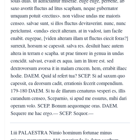
solas duas. ut adflictantur miserae. euge euge, perbene, ab
saxo avortit fluctus ad litus scapham, neque gubernator
umquam potuit <rectius>. non vidisse undas me maioris
censeo. salvae sunt, si illos fluctus devitaverint. nunc, nunc
periclumst. <unda> eiecit alteram. at in vadost, iam facile
enabit. eugepae, [viden alteram illam ut fluctus eiecit foras?]
surrexit, horsum se capessit. salva res. desiluit haec autem
altera in terram e scapha. ut prae timore in genua in undas
concidit. salvast, evasit ex aqua. iam in litore est. sed
dextrovorsum avorsa it in malam crucem. hem, errabit illaec
hodie. DAEM. Quid id refert tua? SCEP. Si ad saxum quo
capessit, ea deorsum cadit, errationis fecerit compendium.
179-180 DAEM. Si tu de illarum cenaturus vesperi es, illis
curandum censeo, Sceparnio, si apud me essurus, mihi dari
operam volo. SCEP. Bonum aequomque oras. DAEM.
Sequere me hac ergo.— SCEP. Sequor.—
I.iii PALAESTRA Nimio hominum fortunae minus
miserae memorantur, *** experiundo iis datur acerbum.