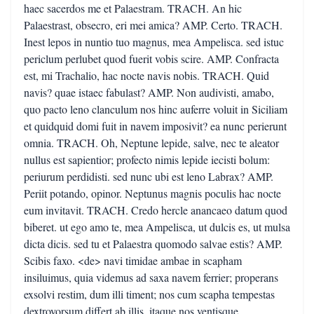
haec sacerdos me et Palaestram. TRACH. An hic
Palaestrast, obsecro, eri mei amica? AMP. Certo. TRACH.
Inest lepos in nuntio tuo magnus, mea Ampelisca. sed istuc
periclum perlubet quod fuerit vobis scire. AMP. Confracta
est, mi Trachalio, hac nocte navis nobis. TRACH. Quid
navis? quae istaec fabulast? AMP. Non audivisti, amabo,
quo pacto leno clanculum nos hinc auferre voluit in Siciliam
et quidquid domi fuit in navem imposivit? ea nunc perierunt
omnia. TRACH. Oh, Neptune lepide, salve, nec te aleator
nullus est sapientior; profecto nimis lepide iecisti bolum:
periurum perdidisti. sed nunc ubi est leno Labrax? AMP.
Periit potando, opinor. Neptunus magnis poculis hac nocte
eum invitavit. TRACH. Credo hercle anancaeo datum quod
biberet. ut ego amo te, mea Ampelisca, ut dulcis es, ut mulsa
dicta dicis. sed tu et Palaestra quomodo salvae estis? AMP.
Scibis faxo. <de> navi timidae ambae in scapham
insiluimus, quia videmus ad saxa navem ferrier; properans
exsolvi restim, dum illi timent; nos cum scapha tempestas
dextrovorsum differt ab illis. itaque nos ventisque