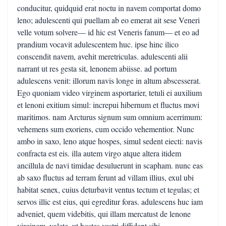
conducitur, quidquid erat noctu in navem comportat domo
leno; adulescenti qui puellam ab eo emerat ait sese Veneri
velle votum solvere— id hic est Veneris fanum— et eo ad
prandium vocavit adulescentem huc. ipse hinc ilico
conscendit navem, avehit meretriculas. adulescenti alii
narrant ut res gesta sit, lenonem abiisse. ad portum
adulescens venit: illorum navis longe in altum abscesserat.
Ego quoniam video virginem asportarier, tetuli ei auxilium
et lenoni exitium simul: increpui hibernum et fluctus movi
maritimos. nam Arcturus signum sum omnium acerrimum:
vehemens sum exoriens, cum occido vehementior. Nunc
ambo in saxo, leno atque hospes, simul sedent eiecti: navis
confracta est eis. illa autem virgo atque altera itidem
ancillula de navi timidae desuluerunt in scapham. nunc eas
ab saxo fluctus ad terram ferunt ad villam illius, exul ubi
habitat senex, cuius deturbavit ventus tectum et tegulas; et
servos illic est eius, qui egreditur foras. adulescens huc iam
adveniet, quem videbitis, qui illam mercatust de lenone
virginem. valete, ut hostes vestri diffidant sibi.—