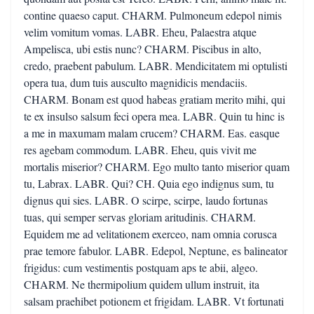
contine quaeso caput. CHARM. Pulmoneum edepol nimis
velim vomitum vomas. LABR. Eheu, Palaestra atque
Ampelisca, ubi estis nunc? CHARM. Piscibus in alto,
credo, praebent pabulum. LABR. Mendicitatem mi optulisti
opera tua, dum tuis ausculto magnidicis mendaciis.
CHARM. Bonam est quod habeas gratiam merito mihi, qui
te ex insulso salsum feci opera mea. LABR. Quin tu hinc is
a me in maxumam malam crucem? CHARM. Eas. easque
res agebam commodum. LABR. Eheu, quis vivit me
mortalis miserior? CHARM. Ego multo tanto miserior quam
tu, Labrax. LABR. Qui? CH. Quia ego indignus sum, tu
dignus qui sies. LABR. O scirpe, scirpe, laudo fortunas
tuas, qui semper servas gloriam aritudinis. CHARM.
Equidem me ad velitationem exerceo, nam omnia corusca
prae temore fabulor. LABR. Edepol, Neptune, es balineator
frigidus: cum vestimentis postquam aps te abii, algeo.
CHARM. Ne thermipolium quidem ullum instruit, ita
salsam praehibet potionem et frigidam. LABR. Vt fortunati