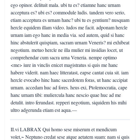
ego opinor. delituit mala. ubi tu es? etiamne hanc urnam
acceptura es? ubi es? commodule ludis. tandem vero serio,
etiam acceptura es urnam hanc? ubi tu es gentium? nusquam
hercle equidem illam video. ludos me facit. adponam hercle
urnam iam ego hanc in media via. sed autem, quid si hanc
hinc abstulerit quispiam, sacram urnam Veneris? mi exhibeat
negotium. metuo hercle ne illa mulier mi insidias locet, ut
comprehendar cum sacra urna Veneria. nempe optimo
<me> iure in vinclis enicet magistratus si quis me hanc
habere viderit. nam haec litteratast, eapse cantat cuia sit. iam
hercle evocabo hinc hanc sacerdotem foras, ut hanc accipiat
urnam. accedam huc ad fores. heus exi, Ptolemocratia, cape
hanc urnam tibi: muliercula hanc nescio quae huc ad me
detulit. intro ferundast. repperi negotium, siquidem his mihi
ultro adgerunda etiam est aqua.—
II.vi LABRAX Qui homo sese miserum et mendicum
volet,~ Neptuno credat sese atque aetatem suam: nam si quis