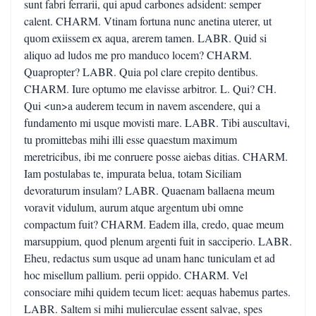
sunt fabri ferrarii, qui apud carbones adsident: semper
calent. CHARM. Vtinam fortuna nunc anetina uterer, ut
quom exiissem ex aqua, arerem tamen. LABR. Quid si
aliquo ad ludos me pro manduco locem? CHARM.
Quapropter? LABR. Quia pol clare crepito dentibus.
CHARM. Iure optumo me elavisse arbitror. L. Qui? CH.
Qui <un>a auderem tecum in navem ascendere, qui a
fundamento mi usque movisti mare. LABR. Tibi auscultavi,
tu promittebas mihi illi esse quaestum maximum
meretricibus, ibi me conruere posse aiebas ditias. CHARM.
Iam postulabas te, impurata belua, totam Siciliam
devoraturum insulam? LABR. Quaenam ballaena meum
voravit vidulum, aurum atque argentum ubi omne
compactum fuit? CHARM. Eadem illa, credo, quae meum
marsuppium, quod plenum argenti fuit in sacciperio. LABR.
Eheu, redactus sum usque ad unam hanc tuniculam et ad
hoc misellum pallium. perii oppido. CHARM. Vel
consociare mihi quidem tecum licet: aequas habemus partes.
LABR. Saltem si mihi mulierculae essent salvae, spes