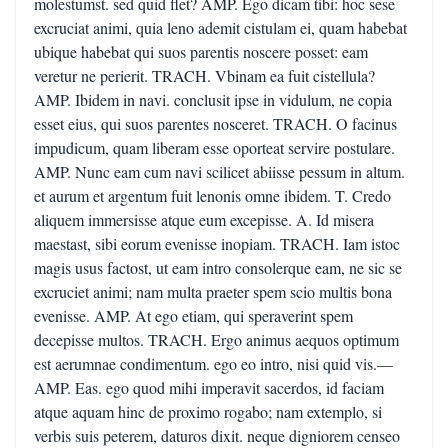
molestumst. sed quid flet? AMP. Ego dicam tibi: hoc sese
excruciat animi, quia leno ademit cistulam ei, quam habebat
ubique habebat qui suos parentis noscere posset: eam
veretur ne perierit. TRACH. Vbinam ea fuit cistellula?
AMP. Ibidem in navi. conclusit ipse in vidulum, ne copia
esset eius, qui suos parentes nosceret. TRACH. O facinus
impudicum, quam liberam esse oporteat servire postulare.
AMP. Nunc eam cum navi scilicet abiisse pessum in altum.
et aurum et argentum fuit lenonis omne ibidem. T. Credo
aliquem immersisse atque eum excepisse. A. Id misera
maestast, sibi eorum evenisse inopiam. TRACH. Iam istoc
magis usus factost, ut eam intro consolerque eam, ne sic se
excruciet animi; nam multa praeter spem scio multis bona
evenisse. AMP. At ego etiam, qui speraverint spem
decepisse multos. TRACH. Ergo animus aequos optimum
est aerumnae condimentum. ego eo intro, nisi quid vis.—
AMP. Eas. ego quod mihi imperavit sacerdos, id faciam
atque aquam hinc de proximo rogabo; nam extemplo, si
verbis suis peterem, daturos dixit. neque digniorem censeo