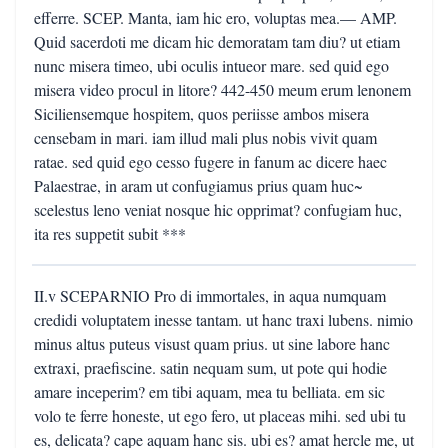
efferre. SCEP. Manta, iam hic ero, voluptas mea.— AMP.
Quid sacerdoti me dicam hic demoratam tam diu? ut etiam
nunc misera timeo, ubi oculis intueor mare. sed quid ego
misera video procul in litore? 442-450 meum erum lenonem
Siciliensemque hospitem, quos periisse ambos misera
censebam in mari. iam illud mali plus nobis vivit quam
ratae. sed quid ego cesso fugere in fanum ac dicere haec
Palaestrae, in aram ut confugiamus prius quam huc~
scelestus leno veniat nosque hic opprimat? confugiam huc,
ita res suppetit subit ***
II.v SCEPARNIO Pro di immortales, in aqua numquam
credidi voluptatem inesse tantam. ut hanc traxi lubens. nimio
minus altus puteus visust quam prius. ut sine labore hanc
extraxi, praefiscine. satin nequam sum, ut pote qui hodie
amare inceperim? em tibi aquam, mea tu belliata. em sic
volo te ferre honeste, ut ego fero, ut placeas mihi. sed ubi tu
es, delicata? cape aquam hanc sis. ubi es? amat hercle me, ut