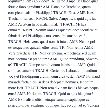
loquitur? quem ego video? TR. Estne Ampelisca haec quae
foras e fano egreditur? AM. Estne hic Trachalio, quem
conspicor, calator Plesidippi? TRACH. East. AMP. Is est.
Trachalio, salve. TRACH. Salve, Ampelisca. quid agis tu?
AMP. Aetatem haud malam male. TRACH. Melius
ominare. AMPH. Verum omnes sapientes decet conferre et
fabulari. sed Plesidippus tuos erus ubi, amabo, est?
TRACH. Heia vero, quasi non sit intus. AMP. Neque pol
est neque huc quidem ullus venit. TR. Non venit? AMP.
Vera praedicas. TR. Non est meum, Ampelisca. sed quam
mox coctum est prandium? AMP. Quod prandium, obsecro
te? TRACH. Nempe rem divinam facitis hic. AMP. Quid
somnias, amabo? TRACH. Certe huc Labrax ad prandium
vocavit Plesidippum erum meum erus vester. AMP. Pol haud
miranda facta dicis: si deos decepit et homines, lenonum
more fecit. TRACH. Non rem divinam facitis hic vos neque
erus? AMP. Hariolare. TRACH. Quid tu agis hic igitur?
AMP. Ex malis multis metuque summo capitalique ex
periculo orbas auxilique opumque huc recepit ad se Veneria