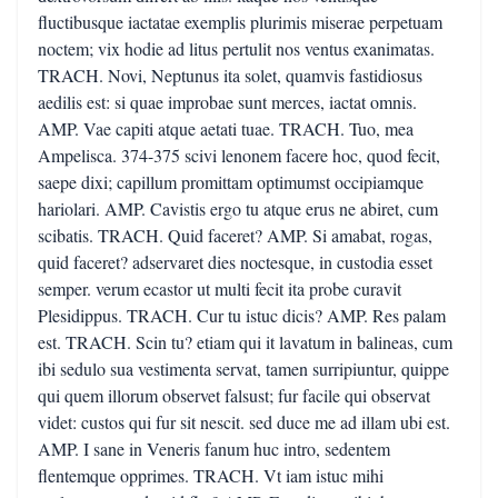
fluctibusque iactatae exemplis plurimis miserae perpetuam
noctem; vix hodie ad litus pertulit nos ventus exanimatas.
TRACH. Novi, Neptunus ita solet, quamvis fastidiosus
aedilis est: si quae improbae sunt merces, iactat omnis.
AMP. Vae capiti atque aetati tuae. TRACH. Tuo, mea
Ampelisca. 374-375 scivi lenonem facere hoc, quod fecit,
saepe dixi; capillum promittam optimumst occipiamque
hariolari. AMP. Cavistis ergo tu atque erus ne abiret, cum
scibatis. TRACH. Quid faceret? AMP. Si amabat, rogas,
quid faceret? adservaret dies noctesque, in custodia esset
semper. verum ecastor ut multi fecit ita probe curavit
Plesidippus. TRACH. Cur tu istuc dicis? AMP. Res palam
est. TRACH. Scin tu? etiam qui it lavatum in balineas, cum
ibi sedulo sua vestimenta servat, tamen surripiuntur, quippe
qui quem illorum observet falsust; fur facile qui observat
videt: custos qui fur sit nescit. sed duce me ad illam ubi est.
AMP. I sane in Veneris fanum huc intro, sedentem
flentemque opprimes. TRACH. Vt iam istuc mihi