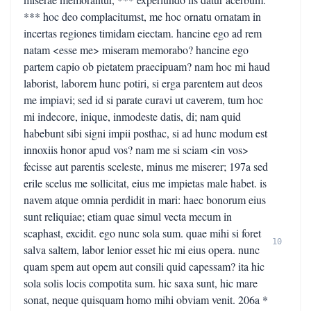
*** hoc deo complacitumst, me hoc ornatu ornatam in
incertas regiones timidam eiectam. hancine ego ad rem
natam <esse me> miseram memorabo? hancine ego
partem capio ob pietatem praecipuam? nam hoc mi haud
laborist, laborem hunc potiri, si erga parentem aut deos
me impiavi; sed id si parate curavi ut caverem, tum hoc
mi indecore, inique, inmodeste datis, di; nam quid
habebunt sibi signi impii posthac, si ad hunc modum est
innoxiis honor apud vos? nam me si sciam <in vos>
fecisse aut parentis sceleste, minus me miserer; 197a sed
erile scelus me sollicitat, eius me impietas male habet. is
navem atque omnia perdidit in mari: haec bonorum eius
sunt reliquiae; etiam quae simul vecta mecum in
scaphast, excidit. ego nunc sola sum. quae mihi si foret
10
salva saltem, labor lenior esset hic mi eius opera. nunc
quam spem aut opem aut consili quid capessam? ita hic
sola solis locis compotita sum. hic saxa sunt, hic mare
sonat, neque quisquam homo mihi obviam venit. 206a *