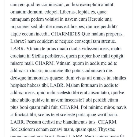
cum eo quid rei commiscuit, ad hoc exemplum amittit
ornatum domum. edepol, Libertas, lepida es, quae
numquam pedem voluisti in navem cum Hercule una
imponere. sed ubi ille meus est hospes, qui me perdidit?
atque eccum incedit. CHARMIDES Quo malum properas,
Labrax? nam equidem te nequeo consequi tam strenue.
LABR. Vtinam te prius quam oculis vidissem meis, malo
cruciatu in Sicilia perbiteres, quem propter hoc mihi optigit
misero mali. CHARM. Vtinam, quom in aedis me ad te
adduxisti <tuas>, in carcere illo potius cubuissem die.
deosque immortales quaeso, dum vivas uti omnes tui similes
hospites habeas tibi. LABR. Malam fortunam in aedis te
adduxi meas. quid mihi scelesto tibi erat auscultatio, quidve
hinc abitio quidve in navem inscensio? ubi perdidi etiam
plus boni quam mihi fuit. CHARM. Pol minime miror, navis
si fractast tibi, scelus te et sceleste parta quae vexit bona.
LABR. Pessum dedisti me blandimentis tuis. CHARM.
Scelestiorem cenam cenavi tuam, quam quae Thyestae
quondam aut posita est Tereo. LABR. Perii, animo male fit.