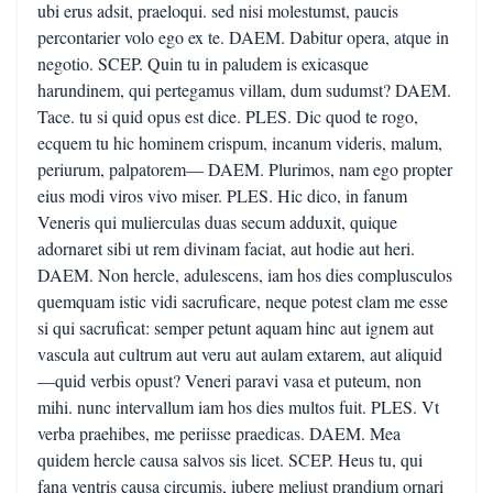
ubi erus adsit, praeloqui. sed nisi molestumst, paucis
percontarier volo ego ex te. DAEM. Dabitur opera, atque in
negotio. SCEP. Quin tu in paludem is exicasque
harundinem, qui pertegamus villam, dum sudumst? DAEM.
Tace. tu si quid opus est dice. PLES. Dic quod te rogo,
ecquem tu hic hominem crispum, incanum videris, malum,
periurum, palpatorem— DAEM. Plurimos, nam ego propter
eius modi viros vivo miser. PLES. Hic dico, in fanum
Veneris qui mulierculas duas secum adduxit, quique
adornaret sibi ut rem divinam faciat, aut hodie aut heri.
DAEM. Non hercle, adulescens, iam hos dies complusculos
quemquam istic vidi sacruficare, neque potest clam me esse
si qui sacruficat: semper petunt aquam hinc aut ignem aut
vascula aut cultrum aut veru aut aulam extarem, aut aliquid
—quid verbis opust? Veneri paravi vasa et puteum, non
mihi. nunc intervallum iam hos dies multos fuit. PLES. Vt
verba praehibes, me periisse praedicas. DAEM. Mea
quidem hercle causa salvos sis licet. SCEP. Heus tu, qui
fana ventris causa circumis, iubere meliust prandium ornari