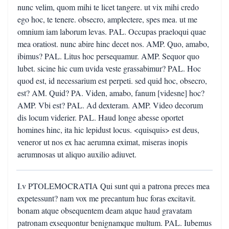
nunc velim, quom mihi te licet tangere. ut vix mihi credo
ego hoc, te tenere. obsecro, amplectere, spes mea. ut me
omnium iam laborum levas. PAL. Occupas praeloqui quae
mea oratiost. nunc abire hinc decet nos. AMP. Quo, amabo,
ibimus? PAL. Litus hoc persequamur. AMP. Sequor quo
lubet. sicine hic cum uvida veste grassabimur? PAL. Hoc
quod est, id necessarium est perpeti. sed quid hoc, obsecro,
est? AM. Quid? PA. Viden, amabo, fanum [videsne] hoc?
AMP. Vbi est? PAL. Ad dexteram. AMP. Video decorum
dis locum viderier. PAL. Haud longe abesse oportet
homines hinc, ita hic lepidust locus. <quisquis> est deus,
veneror ut nos ex hac aerumna eximat, miseras inopis
aerumnosas ut aliquo auxilio adiuvet.
I.v PTOLEMOCRATIA Qui sunt qui a patrona preces mea
expetessunt? nam vox me precantum huc foras excitavit.
bonam atque obsequentem deam atque haud gravatam
patronam exsequontur benignamque multum. PAL. Iubemus