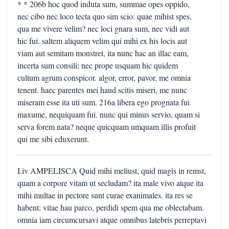
* * 206b hoc quod induta sum, summae opes oppido,
nec cibo nec loco tecta quo sim scio: quae mihist spes,
qua me vivere velim? nec loci gnara sum, nec vidi aut
hic fui. saltem aliquem velim qui mihi ex his locis aut
viam aut semitam monstret, ita nunc hac an illac eam,
incerta sum consili; nec prope usquam hic quidem
cultum agrum conspicor. algor, error, pavor, me omnia
tenent. haec parentes mei haud scitis miseri, me nunc
miseram esse ita uti sum. 216a libera ego prognata fui
maxume, nequiquam fui. nunc qui minus servio, quam si
serva forem nata? neque quicquam umquam illis profuit
qui me sibi eduxerunt.
I.iv AMPELISCA Quid mihi meliust, quid magis in remst,
quam a corpore vitam ut secludam? ita male vivo atque ita
mihi multae in pectore sunt curae exanimales. ita res se
habent: vitae hau parco, perdidi spem qua me oblectabam.
omnia iam circumcursavi atque omnibus latebris perreptavi