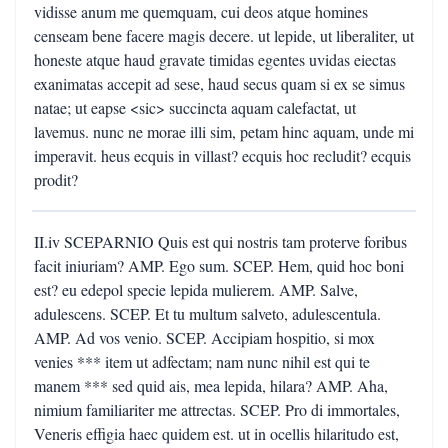
vidisse anum me quemquam, cui deos atque homines
censeam bene facere magis decere. ut lepide, ut liberaliter, ut
honeste atque haud gravate timidas egentes uvidas eiectas
exanimatas accepit ad sese, haud secus quam si ex se simus
natae; ut eapse <sic> succincta aquam calefactat, ut
lavemus. nunc ne morae illi sim, petam hinc aquam, unde mi
imperavit. heus ecquis in villast? ecquis hoc recludit? ecquis
prodit?
II.iv SCEPARNIO Quis est qui nostris tam proterve foribus
facit iniuriam? AMP. Ego sum. SCEP. Hem, quid hoc boni
est? eu edepol specie lepida mulierem. AMP. Salve,
adulescens. SCEP. Et tu multum salveto, adulescentula.
AMP. Ad vos venio. SCEP. Accipiam hospitio, si mox
venies *** item ut adfectam; nam nunc nihil est qui te
manem *** sed quid ais, mea lepida, hilara? AMP. Aha,
nimium familiariter me attrectas. SCEP. Pro di immortales,
Veneris effigia haec quidem est. ut in ocellis hilaritudo est,