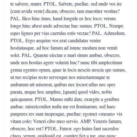
te salvere, mater. PTOL. Salvete, puellae. sed unde vos ire
[cum uvida veste] dicam, obsecro, tam maestiter vestitas?
PAL. Ilico hinc imus, haud longule ex hoc loco; verum
longe hinc abest unde advectae huc sumus. PTOL. Nempe
equo ligneo per vias caerulas estis vectae? PAL. Admodum.
PTOL. Ergo aequius vos erat candidatas venire
hostiatasque. ad hoc fanum ad istunc modum non veniri
solet. PAL. Quaene eiectae e mari simus ambae, obsecro,
unde nos hostias agere voluisti huc? nunc tibi amplectimur
genua egentes opum, quae in locis nesciis nescia spe sumus,
ut tuo recipias tecto servesque nos miseriarumque te
ambarum uti misereat, quibus nec locust ullus nec spes
parata, neque hoc amplius, [quam] quod vides, nobis
quicquamst. PTOL. Manus mihi date, exurgite a genibus
ambae. misericordior nulla me est feminarum. sed haec
pauperes res sunt inopesque, puellae: egomet <meam> vix
vitam colo; Veneri cibo meo servio. AMP. Veneris fanum,
obsecro, hoc est? PTOL. Fateor. ego huius fani sacerdos
clueo. verum, quidquid est, comiter fiet a me, quo nunc