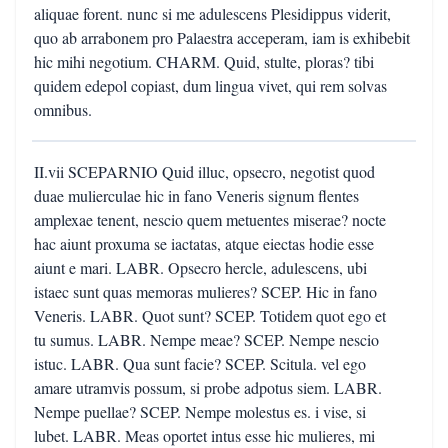
aliquae forent. nunc si me adulescens Plesidippus viderit,
quo ab arrabonem pro Palaestra acceperam, iam is exhibebit
hic mihi negotium. CHARM. Quid, stulte, ploras? tibi
quidem edepol copiast, dum lingua vivet, qui rem solvas
omnibus.
II.vii SCEPARNIO Quid illuc, opsecro, negotist quod
duae mulierculae hic in fano Veneris signum flentes
amplexae tenent, nescio quem metuentes miserae? nocte
hac aiunt proxuma se iactatas, atque eiectas hodie esse
aiunt e mari. LABR. Opsecro hercle, adulescens, ubi
istaec sunt quas memoras mulieres? SCEP. Hic in fano
Veneris. LABR. Quot sunt? SCEP. Totidem quot ego et
tu sumus. LABR. Nempe meae? SCEP. Nempe nescio
istuc. LABR. Qua sunt facie? SCEP. Scitula. vel ego
amare utramvis possum, si probe adpotus siem. LABR.
Nempe puellae? SCEP. Nempe molestus es. i vise, si
lubet. LABR. Meas oportet intus esse hic mulieres, mi