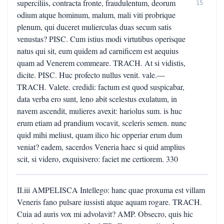
superciliis, contracta fronte, fraudulentum, deorum
15
odium atque hominum, malum, mali viti probrique
plenum, qui duceret mulierculas duas secum satis
venustas? PISC. Cum istius modi virtutibus operisque
natus qui sit, eum quidem ad carnificem est aequius
quam ad Venerem commeare. TRACH. At si vidistis,
dicite. PISC. Huc profecto nullus venit. vale.—
TRACH. Valete. credidi: factum est quod suspicabar,
data verba ero sunt, leno abit scelestus exulatum, in
navem ascendit, mulieres avexit: hariolus sum. is huc
erum etiam ad prandium vocavit, sceleris semen. nunc
quid mihi meliust, quam ilico hic opperiar erum dum
veniat? eadem, sacerdos Veneria haec si quid amplius
scit, si videro, exquisivero: faciet me certiorem. 330
II.iii AMPELISCA Intellego: hanc quae proxuma est villam
Veneris fano pulsare iussisti atque aquam rogare. TRACH.
Cuia ad auris vox mi advolavit? AMP. Obsecro, quis hic