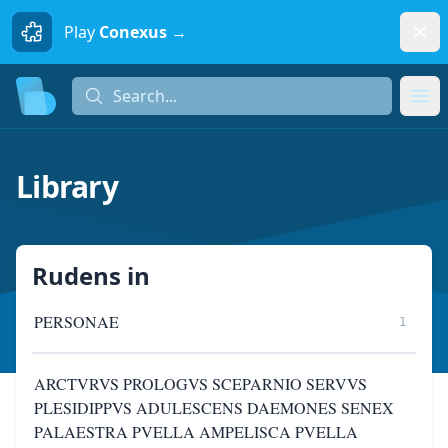
Dism
Play
Conexus →
Search...
Search...
Ope
Library
Rudens
in
PERSONAE
1
ARCTVRVS PROLOGVS SCEPARNIO SERVVS
PLESIDIPPVS ADULESCENS DAEMONES SENEX
PALAESTRA PVELLA AMPELISCA PVELLA