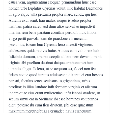
causa veni, argumentum eloquar. primumdum huic esse
nomen urbi Diphilus Cyrenas voluit. illic habitat Daemones
in agro atque villa proxima propter mare, senex, qui huc
Athenis exul venit, hau malus; neque is adeo propter
malitiam patria caret, sed dum alios servat se impedivit
interim, rem bene paratam comitate perdidit. huic filiola
virgo periit parvola. eam de praedone vir mercatur
pessumus, is eam huc Cyrenas leno advexit virginem.
adulescens quidam civis huius Atticus eam vidit ire e ludo
fidicinio domum, amare occepit: ad lenonem devenit, minis
triginta sibi puellam destinat datque arrabonem et iure
iurando alligat. Is leno, ut se aequom est, flocci non fecit
fidem neque quod iuratus adulescenti dixerat. ei erat hospes
par sui, Siculus senex scelestus, Agrigentinus, urbis
proditor; is illius laudare infit formam virginis et aliarum
itidem quae eius erant mulierculae. infit lenoni suadere, ut
secum simul eat in Siciliam: ibi esse homines voluptarios
dicit, potesse ibi eum fieri divitem. [ibi esse quaestum
maximum meretricibus.] Persuadet. navis clanculum