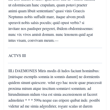
ut edormiscam hanc crapulam, quam potavi praeter
animi quam libuit sententiam? quasi vinis Graecis
Neptunus nobis suffudit mare, itaque alvom prodi
speravit nobis salsis poculis; quid opust verbis? si
invitare nos paulisper pergeret, ibidem obdormissemus:
nunc vix vivos amisit domum. nunc lenonem quid agat
intus visam, convivam meum.—
ACTVS III
III.i DAEMONES Miris modis di ludos faciunt hominibus:
[mirisque exemplis somnia in somnis danunt] ne dormientis
quidem sinunt quiescere. velut ego hac nocte quae praecessit
proxima mirum atque inscitum somniavi somnium. ad
hirundininum nidum visa est simia ascensionem ut faceret
admolirier * * * 599a neque eas eripere quibat inde. postibi
videtur ad me simia adgredirier, rogare scalas ut darem