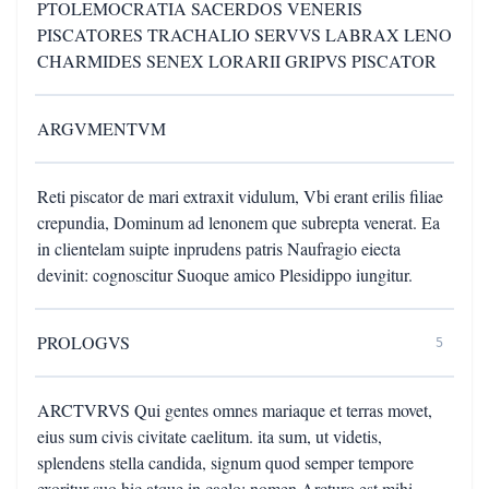
PTOLEMOCRATIA SACERDOS VENERIS
PISCATORES TRACHALIO SERVVS LABRAX LENO
CHARMIDES SENEX LORARII GRIPVS PISCATOR
ARGVMENTVM
Reti piscator de mari extraxit vidulum, Vbi erant erilis filiae
crepundia, Dominum ad lenonem que subrepta venerat. Ea
in clientelam suipte inprudens patris Naufragio eiecta
devinit: cognoscitur Suoque amico Plesidippo iungitur.
PROLOGVS
5
ARCTVRVS Qui gentes omnes mariaque et terras movet,
eius sum civis civitate caelitum. ita sum, ut videtis,
splendens stella candida, signum quod semper tempore
exoritur suo hic atque in caelo: nomen Arcturo est mihi.