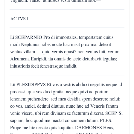
ACTVS I
I.i SCEPARNIO Pro di immortales, tempestatem cuius
modi Neptunus nobis nocte hac misit proxima. detexit
ventus villam — quid verbis opust? non ventus fuit, verum
Alcumena Euripidi, ita omnis de tecto deturbavit tegulas;
inlustrioris fecit fenestrasque indidit.
I.ii PLESIDIPPVS Et vos a vestris abduxi negotiis neque id
processit qua vos duxi gratia, neque quivi ad portum
lenonem prehendere. sed mea desidia spem deserere nolui:
eo vos, amici, detinui diutius. nunc huc ad Veneris fanum
venio visere, ubi rem divinam se facturum dixerat. SCEP. Si
sapiam, hoc quod me mactat concinnem lutum. PLES.
Prope me hic nescio quis loquitur. DAEMONES Heus,