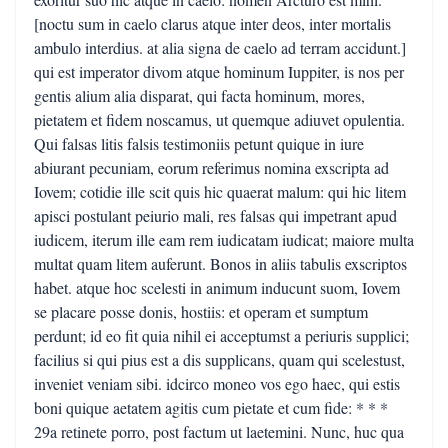
[noctu sum in caelo clarus atque inter deos, inter mortalis
ambulo interdius. at alia signa de caelo ad terram accidunt.]
qui est imperator divom atque hominum Iuppiter, is nos per
gentis alium alia disparat, qui facta hominum, mores,
pietatem et fidem noscamus, ut quemque adiuvet opulentia.
Qui falsas litis falsis testimoniis petunt quique in iure
abiurant pecuniam, eorum referimus nomina exscripta ad
Iovem; cotidie ille scit quis hic quaerat malum: qui hic litem
apisci postulant peiurio mali, res falsas qui impetrant apud
iudicem, iterum ille eam rem iudicatam iudicat; maiore multa
multat quam litem auferunt. Bonos in aliis tabulis exscriptos
habet. atque hoc scelesti in animum inducunt suom, Iovem
se placare posse donis, hostiis: et operam et sumptum
perdunt; id eo fit quia nihil ei acceptumst a periuris supplici;
facilius si qui pius est a dis supplicans, quam qui scelestust,
inveniet veniam sibi. idcirco moneo vos ego haec, qui estis
boni quique aetatem agitis cum pietate et cum fide: * * *
29a retinete porro, post factum ut laetemini. Nunc, huc qua