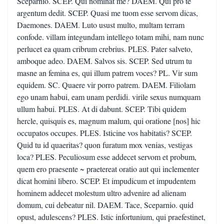
Sceparnio. SCEP. Qui nominat me? DAEM. Qui pro te
argentum dedit. SCEP. Quasi me tuom esse servom dicas,
Daemones. DAEM. Luto usust multo, multam terram
confode. villam integundam intellego totam mihi, nam nunc
perlucet ea quam cribrum crebrius. PLES. Pater salveto,
amboque adeo. DAEM. Salvos sis. SCEP. Sed utrum tu
masne an femina es, qui illum patrem voces? PL. Vir sum
equidem. SC. Quaere vir porro patrem. DAEM. Filiolam
ego unam habui, eam unam perdidi. virile sexus numquam
ullum habui. PLES. At di dabunt. SCEP. Tibi quidem
hercle, quisquis es, magnum malum, qui oratione [nos] hic
occupatos occupes. PLES. Isticine vos habitatis? SCEP.
Quid tu id quaeritas? quon furatum mox venias, vestigas
loca? PLES. Peculiosum esse addecet servom et probum,
quem ero praesente ~ praetereat oratio aut qui inclementer
dicat homini libero. SCEP. Et impudicum et impudentem
hominem addecet molestum ultro advenire ad alienam
domum, cui debeatur nil. DAEM. Tace, Sceparnio. quid
opust, adulescens? PLES. Istic infortunium, qui praefestinet,