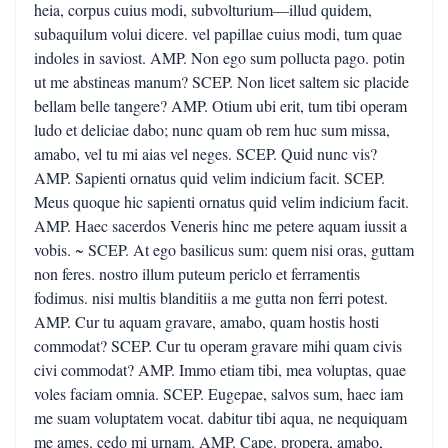
heia, corpus cuius modi, subvolturium—illud quidem,
subaquilum volui dicere. vel papillae cuius modi, tum quae
indoles in saviost. AMP. Non ego sum pollucta pago. potin
ut me abstineas manum? SCEP. Non licet saltem sic placide
bellam belle tangere? AMP. Otium ubi erit, tum tibi operam
ludo et deliciae dabo; nunc quam ob rem huc sum missa,
amabo, vel tu mi aias vel neges. SCEP. Quid nunc vis?
AMP. Sapienti ornatus quid velim indicium facit. SCEP.
Meus quoque hic sapienti ornatus quid velim indicium facit.
AMP. Haec sacerdos Veneris hinc me petere aquam iussit a
vobis. ~ SCEP. At ego basilicus sum: quem nisi oras, guttam
non feres. nostro illum puteum periclo et ferramentis
fodimus. nisi multis blanditiis a me gutta non ferri potest.
AMP. Cur tu aquam gravare, amabo, quam hostis hosti
commodat? SCEP. Cur tu operam gravare mihi quam civis
civi commodat? AMP. Immo etiam tibi, mea voluptas, quae
voles faciam omnia. SCEP. Eugepae, salvos sum, haec iam
me suam voluptatem vocat. dabitur tibi aqua, ne nequiquam
me ames. cedo mi urnam. AMP. Cape. propera, amabo,