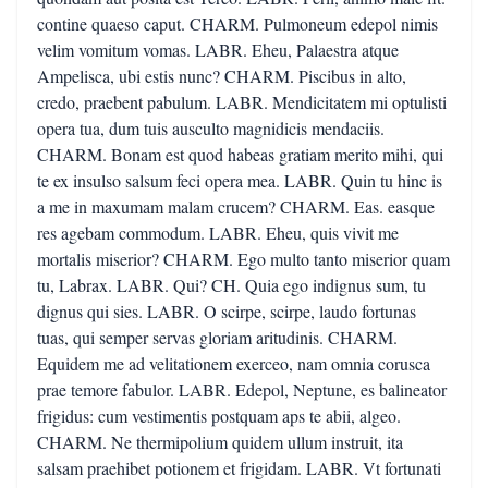
contine quaeso caput. CHARM. Pulmoneum edepol nimis
velim vomitum vomas. LABR. Eheu, Palaestra atque
Ampelisca, ubi estis nunc? CHARM. Piscibus in alto,
credo, praebent pabulum. LABR. Mendicitatem mi optulisti
opera tua, dum tuis ausculto magnidicis mendaciis.
CHARM. Bonam est quod habeas gratiam merito mihi, qui
te ex insulso salsum feci opera mea. LABR. Quin tu hinc is
a me in maxumam malam crucem? CHARM. Eas. easque
res agebam commodum. LABR. Eheu, quis vivit me
mortalis miserior? CHARM. Ego multo tanto miserior quam
tu, Labrax. LABR. Qui? CH. Quia ego indignus sum, tu
dignus qui sies. LABR. O scirpe, scirpe, laudo fortunas
tuas, qui semper servas gloriam aritudinis. CHARM.
Equidem me ad velitationem exerceo, nam omnia corusca
prae temore fabulor. LABR. Edepol, Neptune, es balineator
frigidus: cum vestimentis postquam aps te abii, algeo.
CHARM. Ne thermipolium quidem ullum instruit, ita
salsam praehibet potionem et frigidam. LABR. Vt fortunati