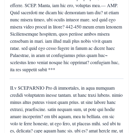
efferre. SCEP. Manta, iam hic ero, voluptas mea.— AMP.
Quid sacerdoti me dicam hic demoratam tam diu? ut etiam
nunc misera timeo, ubi oculis intueor mare. sed quid ego
misera video procul in litore? 442-450 meum erum lenonem
Siciliensemque hospitem, quos periisse ambos misera
censebam in mari. iam illud mali plus nobis vivit quam
ratae. sed quid ego cesso fugere in fanum ac dicere haec
Palaestrae, in aram ut confugiamus prius quam huc~
scelestus leno veniat nosque hic opprimat? confugiam huc,
ita res suppetit subit ***
II.v SCEPARNIO Pro di immortales, in aqua numquam
credidi voluptatem inesse tantam. ut hanc traxi lubens. nimio
minus altus puteus visust quam prius. ut sine labore hanc
extraxi, praefiscine. satin nequam sum, ut pote qui hodie
amare inceperim? em tibi aquam, mea tu belliata. em sic
volo te ferre honeste, ut ego fero, ut placeas mihi. sed ubi tu
es, delicata? cape aquam hanc sis. ubi es? amat hercle me, ut