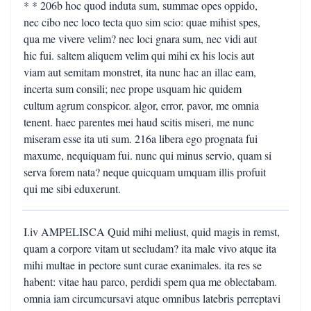
* * 206b hoc quod induta sum, summae opes oppido,
nec cibo nec loco tecta quo sim scio: quae mihist spes,
qua me vivere velim? nec loci gnara sum, nec vidi aut
hic fui. saltem aliquem velim qui mihi ex his locis aut
viam aut semitam monstret, ita nunc hac an illac eam,
incerta sum consili; nec prope usquam hic quidem
cultum agrum conspicor. algor, error, pavor, me omnia
tenent. haec parentes mei haud scitis miseri, me nunc
miseram esse ita uti sum. 216a libera ego prognata fui
maxume, nequiquam fui. nunc qui minus servio, quam si
serva forem nata? neque quicquam umquam illis profuit
qui me sibi eduxerunt.
I.iv AMPELISCA Quid mihi meliust, quid magis in remst,
quam a corpore vitam ut secludam? ita male vivo atque ita
mihi multae in pectore sunt curae exanimales. ita res se
habent: vitae hau parco, perdidi spem qua me oblectabam.
omnia iam circumcursavi atque omnibus latebris perreptavi