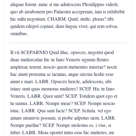
aliquae forent. nunc si me adulescens Plesidippus viderit,
quo ab arrabonem pro Palaestra acceperam, iam is exhibebit
hic mihi negotium. CHARM. Quid, stulte, ploras? tibi
quidem edepol copiast, dum lingua vivet, qui rem solvas
omnibus.
II.vii SCEPARNIO Quid illuc, opsecro, negotist quod
duae mulierculae hic in fano Veneris signum flentes
amplexae tenent, nescio quem metuentes miserae? nocte
hac aiunt proxuma se iactatas, atque eiectas hodie esse
aiunt e mari. LABR. Opsecro hercle, adulescens, ubi
istaec sunt quas memoras mulieres? SCEP. Hic in fano
Veneris. LABR. Quot sunt? SCEP. Totidem quot ego et
tu sumus. LABR. Nempe meae? SCEP. Nempe nescio
istuc. LABR. Qua sunt facie? SCEP. Scitula. vel ego
amare utramvis possum, si probe adpotus siem. LABR.
Nempe puellae? SCEP. Nempe molestus es. i vise, si
lubet. LABR. Meas oportet intus esse hic mulieres, mi