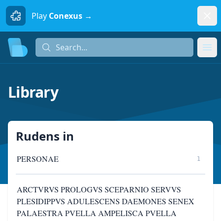
Dism
Play
Conexus →
Search...
Search...
Ope
Library
Rudens
in
PERSONAE
1
ARCTVRVS PROLOGVS SCEPARNIO SERVVS
PLESIDIPPVS ADULESCENS DAEMONES SENEX
PALAESTRA PVELLA AMPELISCA PVELLA