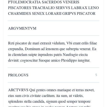
PTOLEMOCRATIA SACERDOS VENERIS
PISCATORES TRACHALIO SERVVS LABRAX LENO
CHARMIDES SENEX LORARII GRIPVS PISCATOR
ARGVMENTVM
Reti piscator de mari extraxit vidulum, Vbi erant erilis filiae
crepundia, Dominum ad lenonem que subrepta venerat. Ea
in clientelam suipte inprudens patris Naufragio eiecta
devinit: cognoscitur Suoque amico Plesidippo iungitur.
PROLOGVS
5
ARCTVRVS Qui gentes omnes mariaque et terras movet,
eius sum civis civitate caelitum. ita sum, ut videtis,
splendens stella candida, signum quod semper tempore
exoritur suo hic atque in caelo: nomen Arcturo est mihi.