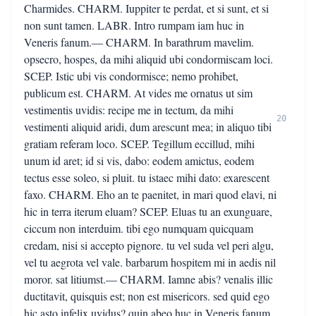
Charmides. CHARM. Iuppiter te perdat, et si sunt, et si
non sunt tamen. LABR. Intro rumpam iam huc in
Veneris fanum.— CHARM. In barathrum mavelim.
opsecro, hospes, da mihi aliquid ubi condormiscam loci.
SCEP. Istic ubi vis condormisce; nemo prohibet,
publicum est. CHARM. At vides me ornatus ut sim
vestimentis uvidis: recipe me in tectum, da mihi
20
vestimenti aliquid aridi, dum arescunt mea; in aliquo tibi
gratiam referam loco. SCEP. Tegillum eccillud, mihi
unum id aret; id si vis, dabo: eodem amictus, eodem
tectus esse soleo, si pluit. tu istaec mihi dato: exarescent
faxo. CHARM. Eho an te paenitet, in mari quod elavi, ni
hic in terra iterum eluam? SCEP. Eluas tu an exunguare,
ciccum non interduim. tibi ego numquam quicquam
credam, nisi si accepto pignore. tu vel suda vel peri algu,
vel tu aegrota vel vale. barbarum hospitem mi in aedis nil
moror. sat litiumst.— CHARM. Iamne abis? venalis illic
ductitavit, quisquis est; non est misericors. sed quid ego
hic asto infelix uvidus? quin abeo huc in Veneris fanum,