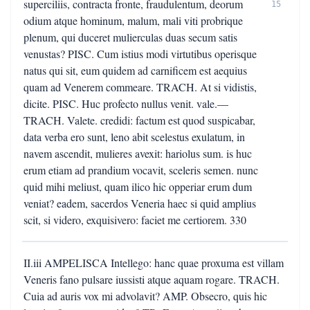
superciliis, contracta fronte, fraudulentum, deorum
15
odium atque hominum, malum, mali viti probrique
plenum, qui duceret mulierculas duas secum satis
venustas? PISC. Cum istius modi virtutibus operisque
natus qui sit, eum quidem ad carnificem est aequius
quam ad Venerem commeare. TRACH. At si vidistis,
dicite. PISC. Huc profecto nullus venit. vale.—
TRACH. Valete. credidi: factum est quod suspicabar,
data verba ero sunt, leno abit scelestus exulatum, in
navem ascendit, mulieres avexit: hariolus sum. is huc
erum etiam ad prandium vocavit, sceleris semen. nunc
quid mihi meliust, quam ilico hic opperiar erum dum
veniat? eadem, sacerdos Veneria haec si quid amplius
scit, si videro, exquisivero: faciet me certiorem. 330
II.iii AMPELISCA Intellego: hanc quae proxuma est villam
Veneris fano pulsare iussisti atque aquam rogare. TRACH.
Cuia ad auris vox mi advolavit? AMP. Obsecro, quis hic