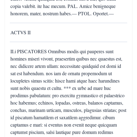
copia valebit. ite hac mecum. PAL. Amice benigneque
honorem, mater, nostrum habes.— PTOL. Oportet.—
ACTVS II
II.i PISCATORES Omnibus modis qui pauperes sunt
homines miseri vivont, praesertim quibus nec quaestus est,
nec didicere artem ullam: necessitate quidquid est domi id
sat est habendum. nos iam de ornatu propemodum ut
locupletes simus scitis: hisce hami atque haec harundines
sunt nobis quaestu et cultu. *** ex urbe ad mare huc
prodimus pabulatum: pro exercitu gymnastico et palaestrico
hoc habemus; echinos, lopadas, ostreas, balanos captamus,
conchas, marinam urticam, musculos, plagusias striatas; post
id piscatum hamatilem et saxatilem aggredimur. cibum
captamus e mari: si eventus non evenit neque quicquam
captumst piscium, salsi lautique pure domum redimus