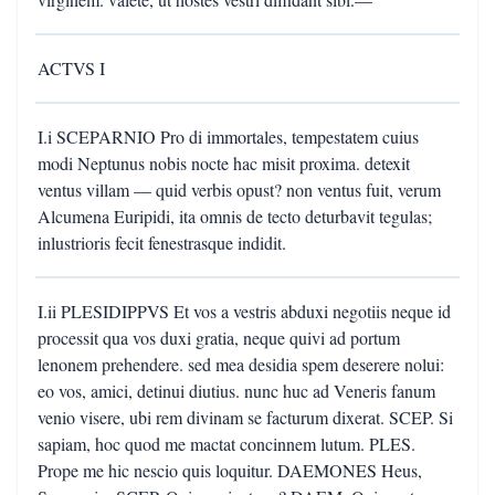
ACTVS I
I.i SCEPARNIO Pro di immortales, tempestatem cuius
modi Neptunus nobis nocte hac misit proxima. detexit
ventus villam — quid verbis opust? non ventus fuit, verum
Alcumena Euripidi, ita omnis de tecto deturbavit tegulas;
inlustrioris fecit fenestrasque indidit.
I.ii PLESIDIPPVS Et vos a vestris abduxi negotiis neque id
processit qua vos duxi gratia, neque quivi ad portum
lenonem prehendere. sed mea desidia spem deserere nolui:
eo vos, amici, detinui diutius. nunc huc ad Veneris fanum
venio visere, ubi rem divinam se facturum dixerat. SCEP. Si
sapiam, hoc quod me mactat concinnem lutum. PLES.
Prope me hic nescio quis loquitur. DAEMONES Heus,