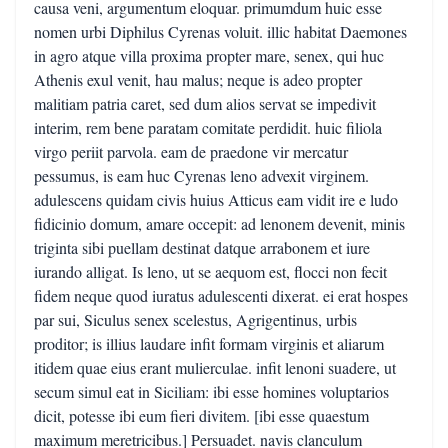
causa veni, argumentum eloquar. primumdum huic esse
nomen urbi Diphilus Cyrenas voluit. illic habitat Daemones
in agro atque villa proxima propter mare, senex, qui huc
Athenis exul venit, hau malus; neque is adeo propter
malitiam patria caret, sed dum alios servat se impedivit
interim, rem bene paratam comitate perdidit. huic filiola
virgo periit parvola. eam de praedone vir mercatur
pessumus, is eam huc Cyrenas leno advexit virginem.
adulescens quidam civis huius Atticus eam vidit ire e ludo
fidicinio domum, amare occepit: ad lenonem devenit, minis
triginta sibi puellam destinat datque arrabonem et iure
iurando alligat. Is leno, ut se aequom est, flocci non fecit
fidem neque quod iuratus adulescenti dixerat. ei erat hospes
par sui, Siculus senex scelestus, Agrigentinus, urbis
proditor; is illius laudare infit formam virginis et aliarum
itidem quae eius erant mulierculae. infit lenoni suadere, ut
secum simul eat in Siciliam: ibi esse homines voluptarios
dicit, potesse ibi eum fieri divitem. [ibi esse quaestum
maximum meretricibus.] Persuadet. navis clanculum