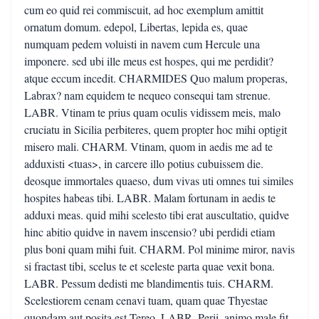
cum eo quid rei commiscuit, ad hoc exemplum amittit
ornatum domum. edepol, Libertas, lepida es, quae
numquam pedem voluisti in navem cum Hercule una
imponere. sed ubi ille meus est hospes, qui me perdidit?
atque eccum incedit. CHARMIDES Quo malum properas,
Labrax? nam equidem te nequeo consequi tam strenue.
LABR. Vtinam te prius quam oculis vidissem meis, malo
cruciatu in Sicilia perbiteres, quem propter hoc mihi optigit
misero mali. CHARM. Vtinam, quom in aedis me ad te
adduxisti <tuas>, in carcere illo potius cubuissem die.
deosque immortales quaeso, dum vivas uti omnes tui similes
hospites habeas tibi. LABR. Malam fortunam in aedis te
adduxi meas. quid mihi scelesto tibi erat auscultatio, quidve
hinc abitio quidve in navem inscensio? ubi perdidi etiam
plus boni quam mihi fuit. CHARM. Pol minime miror, navis
si fractast tibi, scelus te et sceleste parta quae vexit bona.
LABR. Pessum dedisti me blandimentis tuis. CHARM.
Scelestiorem cenam cenavi tuam, quam quae Thyestae
quondam aut posita est Tereo. LABR. Perii, animo male fit.