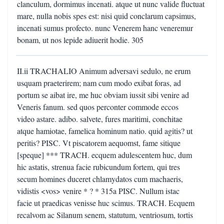
clanculum, dormimus incenati. atque ut nunc valide fluctuat
mare, nulla nobis spes est: nisi quid conclarum capsimus,
incenati sumus profecto. nunc Venerem hanc veneremur
bonam, ut nos lepide adiuerit hodie. 305
II.ii TRACHALIO Animum adversavi sedulo, ne erum
usquam praeterirem; nam cum modo exibat foras, ad
portum se aibat ire, me huc obviam iussit sibi venire ad
Veneris fanum. sed quos perconter commode eccos
video astare. adibo. salvete, fures maritimi, conchitae
atque hamiotae, famelica hominum natio. quid agitis? ut
peritis? PISC. Vt piscatorem aequomst, fame sitique
[speque] *** TRACH. ecquem adulescentem huc, dum
hic astatis, strenua facie rubicundum fortem, qui tres
secum homines duceret chlamydatos cum machaeris,
vidistis <vos> venire * ? * 315a PISC. Nullum istac
facie ut praedicas venisse huc scimus. TRACH. Ecquem
recalvom ac Silanum senem, statutum, ventriosum, tortis