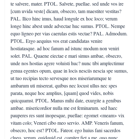
te salvere, mater. PTOL. Salvete, puellae. sed unde vos ire
[cum uvida veste] dicam, obsecro, tam maestiter vestitas?
PAL. Ilico hinc imus, haud longule ex hoc loco; verum
longe hinc abest unde advectae huc sumus. PTOL. Nempe
equo ligneo per vias caerulas estis vectae? PAL. Admodum.
PTOL. Ergo aequius vos erat candidatas venire
hostiatasque. ad hoc fanum ad istunc modum non veniri
solet. PAL. Quaene eiectae e mari simus ambae, obsecro,
unde nos hostias agere voluisti huc? nunc tibi amplectimur
genua egentes opum, quae in locis nesciis nescia spe sumus,
ut tuo recipias tecto servesque nos miseriarumque te
ambarum uti misereat, quibus nec locust ullus nec spes
parata, neque hoc amplius, [quam] quod vides, nobis
quicquamst. PTOL. Manus mihi date, exurgite a genibus
ambae. misericordior nulla me est feminarum. sed haec
pauperes res sunt inopesque, puellae: egomet <meam> vix
vitam colo; Veneri cibo meo servio. AMP. Veneris fanum,
obsecro, hoc est? PTOL. Fateor. ego huius fani sacerdos
clueo. verum, quidquid est, comiter fiet a me, quo nunc