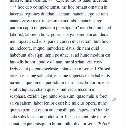
*** hoc deo complacitumst, me hoc ornatu ornatam in
incertas regiones timidam eiectam. hancine ego ad rem
natam <esse me> miseram memorabo? hancine ego
partem capio ob pietatem praecipuam? nam hoc mi haud
laborist, laborem hunc potiri, si erga parentem aut deos
me impiavi; sed id si parate curavi ut caverem, tum hoc
mi indecore, inique, inmodeste datis, di; nam quid
habebunt sibi signi impii posthac, si ad hunc modum est
innoxiis honor apud vos? nam me si sciam <in vos>
fecisse aut parentis sceleste, minus me miserer; 197a sed
erile scelus me sollicitat, eius me impietas male habet. is
navem atque omnia perdidit in mari: haec bonorum eius
sunt reliquiae; etiam quae simul vecta mecum in
scaphast, excidit. ego nunc sola sum. quae mihi si foret
10
salva saltem, labor lenior esset hic mi eius opera. nunc
quam spem aut opem aut consili quid capessam? ita hic
sola solis locis compotita sum. hic saxa sunt, hic mare
sonat, neque quisquam homo mihi obviam venit. 206a *