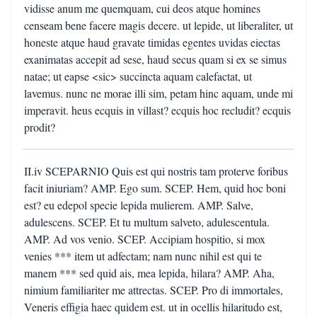
vidisse anum me quemquam, cui deos atque homines
censeam bene facere magis decere. ut lepide, ut liberaliter, ut
honeste atque haud gravate timidas egentes uvidas eiectas
exanimatas accepit ad sese, haud secus quam si ex se simus
natae; ut eapse <sic> succincta aquam calefactat, ut
lavemus. nunc ne morae illi sim, petam hinc aquam, unde mi
imperavit. heus ecquis in villast? ecquis hoc recludit? ecquis
prodit?
II.iv SCEPARNIO Quis est qui nostris tam proterve foribus
facit iniuriam? AMP. Ego sum. SCEP. Hem, quid hoc boni
est? eu edepol specie lepida mulierem. AMP. Salve,
adulescens. SCEP. Et tu multum salveto, adulescentula.
AMP. Ad vos venio. SCEP. Accipiam hospitio, si mox
venies *** item ut adfectam; nam nunc nihil est qui te
manem *** sed quid ais, mea lepida, hilara? AMP. Aha,
nimium familiariter me attrectas. SCEP. Pro di immortales,
Veneris effigia haec quidem est. ut in ocellis hilaritudo est,