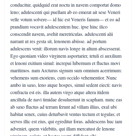
conducitur, quidquid erat noctu in navem comportat domo
leno; adulescenti qui puellam ab eo emerat ait sese Veneri
velle votum solvere— id hic est Veneris fanum— et eo ad
prandium vocavit adulescentem huc. ipse hinc ilico
conscendit navem, avehit meretriculas. adulescenti alii
narrant ut res gesta sit, lenonem abiisse. ad portum
adulescens venit: illorum navis longe in altum abscesserat.
Ego quoniam video virginem asportarier, tetuli ei auxilium
et lenoni exitium simul: increpui hibernum et fluctus movi
maritimos. nam Arcturus signum sum omnium acerrimum:
vehemens sum exoriens, cum occido vehementior. Nunc
ambo in saxo, leno atque hospes, simul sedent eiecti: navis
confracta est eis. illa autem virgo atque altera itidem
ancillula de navi timidae desuluerunt in scapham. nunc eas
ab saxo fluctus ad terram ferunt ad villam illius, exul ubi
habitat senex, cuius deturbavit ventus tectum et tegulas; et
servos illic est eius, qui egreditur foras. adulescens huc iam
adveniet, quem videbitis, qui illam mercatust de lenone
virginem. valete, ut hostes vestri diffidant sibi.—