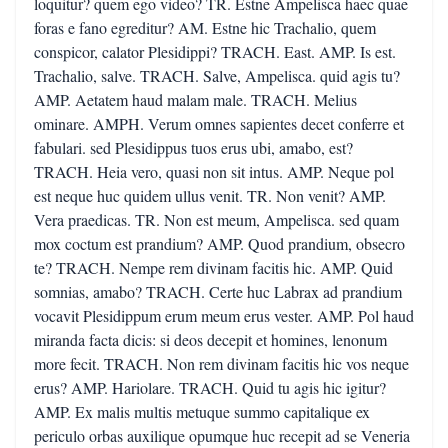
loquitur? quem ego video? TR. Estne Ampelisca haec quae
foras e fano egreditur? AM. Estne hic Trachalio, quem
conspicor, calator Plesidippi? TRACH. East. AMP. Is est.
Trachalio, salve. TRACH. Salve, Ampelisca. quid agis tu?
AMP. Aetatem haud malam male. TRACH. Melius
ominare. AMPH. Verum omnes sapientes decet conferre et
fabulari. sed Plesidippus tuos erus ubi, amabo, est?
TRACH. Heia vero, quasi non sit intus. AMP. Neque pol
est neque huc quidem ullus venit. TR. Non venit? AMP.
Vera praedicas. TR. Non est meum, Ampelisca. sed quam
mox coctum est prandium? AMP. Quod prandium, obsecro
te? TRACH. Nempe rem divinam facitis hic. AMP. Quid
somnias, amabo? TRACH. Certe huc Labrax ad prandium
vocavit Plesidippum erum meum erus vester. AMP. Pol haud
miranda facta dicis: si deos decepit et homines, lenonum
more fecit. TRACH. Non rem divinam facitis hic vos neque
erus? AMP. Hariolare. TRACH. Quid tu agis hic igitur?
AMP. Ex malis multis metuque summo capitalique ex
periculo orbas auxilique opumque huc recepit ad se Veneria