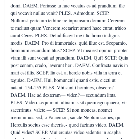
domi. DAEM. Fortasse tu huc vocatus es ad prandium, ille
qui vocavit nullus venit? PLES. Admodum. SCEP.
Nullumst periclum te hinc ire inpransum domum: Cererem
te meliust quam Venerem sectarier: amori haec curat; tritico
curat Ceres. PLES. Deludificavit me illic homo indignis
modis. DAEM. Pro di immortales, quid illuc est, Sceparnio,
hominum secundum litus? SCEP. Vt mea est opinio, propter
viam illi sunt vocati ad prandium. DAEM. Qui? SCEP. Quia
post cenam, credo, laverunt heri. DAEM. Confracta navis in
mari est illis. SCEP. Ita est. at hercle nobis villa in terra et
tegulae. DAEM. Hui, homunculi quanti estis. eiecti ut
natant. 154-155 PLES. Vbi sunt i homines, obsecro?
DAEM. Hac ad dexteram— viden?— secundum litus.
PLES. Video. sequimini. utinam is sit quem ego quaero, vir
sacerrimus. valete.— SCEP. Si non moneas, nosmet
meminimus. sed, o Palaemon, sancte Neptuni comes, qui
Herculis socius esse diceris,~ quod facinus video. DAEM.
Quid vides? SCEP. Mulierculas video sedentis in scapha