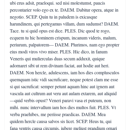
ubi erus adsit, praeloqui. sed nisi molestumst, paucis
percontarier volo ego ex te. DAEM. Dabitur opera, atque in
negotio. SCEP. Quin tu in paludem is exicasque
harundinem, qui pertegamus villam, dum sudumst? DAEM.
Tace. tu si quid opus est dice. PLES. Dic quod te rogo,
ecquem tu hic hominem crispum, incanum videris, malum,
periurum, palpatorem— DAEM. Plurimos, nam ego propter
eius modi viros vivo miser. PLES. Hic dico, in fanum
Veneris qui mulierculas duas secum adduxit, quique
adornaret sibi ut rem divinam faciat, aut hodie aut heri.
DAEM. Non hercle, adulescens, iam hos dies complusculos
quemquam istic vidi sacruficare, neque potest clam me esse
si qui sacruficat: semper petunt aquam hinc aut ignem aut
vascula aut cultrum aut veru aut aulam extarem, aut aliquid
—quid verbis opust? Veneri paravi vasa et puteum, non
mihi. nunc intervallum iam hos dies multos fuit. PLES. Vt
verba praehibes, me periisse praedicas. DAEM. Mea
quidem hercle causa salvos sis licet. SCEP. Heus tu, qui
fana ventris causa circumis, iubere meliust prandium ornari