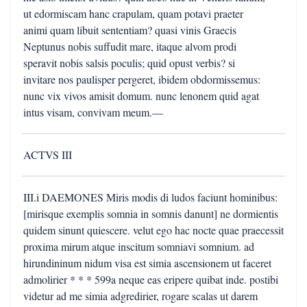
ut edormiscam hanc crapulam, quam potavi praeter
animi quam libuit sententiam? quasi vinis Graecis
Neptunus nobis suffudit mare, itaque alvom prodi
speravit nobis salsis poculis; quid opust verbis? si
invitare nos paulisper pergeret, ibidem obdormissemus:
nunc vix vivos amisit domum. nunc lenonem quid agat
intus visam, convivam meum.—
ACTVS III
III.i DAEMONES Miris modis di ludos faciunt hominibus:
[mirisque exemplis somnia in somnis danunt] ne dormientis
quidem sinunt quiescere. velut ego hac nocte quae praecessit
proxima mirum atque inscitum somniavi somnium. ad
hirundininum nidum visa est simia ascensionem ut faceret
admolirier * * * 599a neque eas eripere quibat inde. postibi
videtur ad me simia adgredirier, rogare scalas ut darem