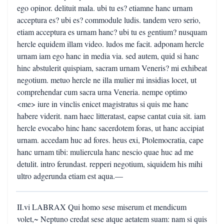
ego opinor. delituit mala. ubi tu es? etiamne hanc urnam
acceptura es? ubi es? commodule ludis. tandem vero serio,
etiam acceptura es urnam hanc? ubi tu es gentium? nusquam
hercle equidem illam video. ludos me facit. adponam hercle
urnam iam ego hanc in media via. sed autem, quid si hanc
hinc abstulerit quispiam, sacram urnam Veneris? mi exhibeat
negotium. metuo hercle ne illa mulier mi insidias locet, ut
comprehendar cum sacra urna Veneria. nempe optimo
<me> iure in vinclis enicet magistratus si quis me hanc
habere viderit. nam haec litteratast, eapse cantat cuia sit. iam
hercle evocabo hinc hanc sacerdotem foras, ut hanc accipiat
urnam. accedam huc ad fores. heus exi, Ptolemocratia, cape
hanc urnam tibi: muliercula hanc nescio quae huc ad me
detulit. intro ferundast. repperi negotium, siquidem his mihi
ultro adgerunda etiam est aqua.—
II.vi LABRAX Qui homo sese miserum et mendicum
volet,~ Neptuno credat sese atque aetatem suam: nam si quis