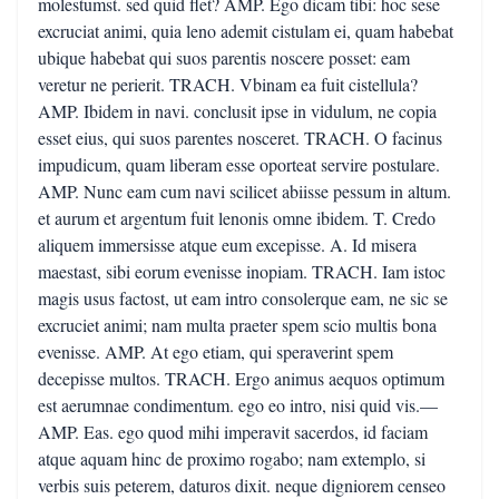
molestumst. sed quid flet? AMP. Ego dicam tibi: hoc sese
excruciat animi, quia leno ademit cistulam ei, quam habebat
ubique habebat qui suos parentis noscere posset: eam
veretur ne perierit. TRACH. Vbinam ea fuit cistellula?
AMP. Ibidem in navi. conclusit ipse in vidulum, ne copia
esset eius, qui suos parentes nosceret. TRACH. O facinus
impudicum, quam liberam esse oporteat servire postulare.
AMP. Nunc eam cum navi scilicet abiisse pessum in altum.
et aurum et argentum fuit lenonis omne ibidem. T. Credo
aliquem immersisse atque eum excepisse. A. Id misera
maestast, sibi eorum evenisse inopiam. TRACH. Iam istoc
magis usus factost, ut eam intro consolerque eam, ne sic se
excruciet animi; nam multa praeter spem scio multis bona
evenisse. AMP. At ego etiam, qui speraverint spem
decepisse multos. TRACH. Ergo animus aequos optimum
est aerumnae condimentum. ego eo intro, nisi quid vis.—
AMP. Eas. ego quod mihi imperavit sacerdos, id faciam
atque aquam hinc de proximo rogabo; nam extemplo, si
verbis suis peterem, daturos dixit. neque digniorem censeo