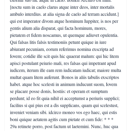
[noctu sum in caelo clarus atque inter deos, inter mortalis
ambulo interdius. at alia signa de caelo ad terram accidunt.]
qui est imperator divom atque hominum Iuppiter, is nos per
gentis alium alia disparat, qui facta hominum, mores,
pietatem et fidem noscamus, ut quemque adiuvet opulentia.
Qui falsas litis falsis testimoniis petunt quique in iure
abiurant pecuniam, eorum referimus nomina exscripta ad
Iovem; cotidie ille scit quis hic quaerat malum: qui hic litem
apisci postulant peiurio mali, res falsas qui impetrant apud
iudicem, iterum ille eam rem iudicatam iudicat; maiore multa
multat quam litem auferunt. Bonos in aliis tabulis exscriptos
habet. atque hoc scelesti in animum inducunt suom, Iovem
se placare posse donis, hostiis: et operam et sumptum
perdunt; id eo fit quia nihil ei acceptumst a periuris supplici;
facilius si qui pius est a dis supplicans, quam qui scelestust,
inveniet veniam sibi. idcirco moneo vos ego haec, qui estis
boni quique aetatem agitis cum pietate et cum fide: * * *
29a retinete porro, post factum ut laetemini. Nunc, huc qua