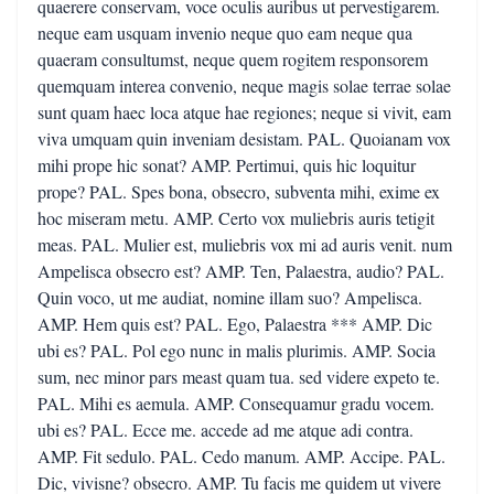
quaerere conservam, voce oculis auribus ut pervestigarem.
neque eam usquam invenio neque quo eam neque qua
quaeram consultumst, neque quem rogitem responsorem
quemquam interea convenio, neque magis solae terrae solae
sunt quam haec loca atque hae regiones; neque si vivit, eam
viva umquam quin inveniam desistam. PAL. Quoianam vox
mihi prope hic sonat? AMP. Pertimui, quis hic loquitur
prope? PAL. Spes bona, obsecro, subventa mihi, exime ex
hoc miseram metu. AMP. Certo vox muliebris auris tetigit
meas. PAL. Mulier est, muliebris vox mi ad auris venit. num
Ampelisca obsecro est? AMP. Ten, Palaestra, audio? PAL.
Quin voco, ut me audiat, nomine illam suo? Ampelisca.
AMP. Hem quis est? PAL. Ego, Palaestra *** AMP. Dic
ubi es? PAL. Pol ego nunc in malis plurimis. AMP. Socia
sum, nec minor pars meast quam tua. sed videre expeto te.
PAL. Mihi es aemula. AMP. Consequamur gradu vocem.
ubi es? PAL. Ecce me. accede ad me atque adi contra.
AMP. Fit sedulo. PAL. Cedo manum. AMP. Accipe. PAL.
Dic, vivisne? obsecro. AMP. Tu facis me quidem ut vivere