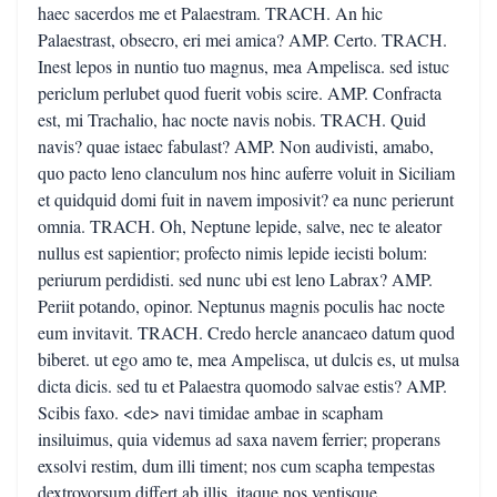
haec sacerdos me et Palaestram. TRACH. An hic
Palaestrast, obsecro, eri mei amica? AMP. Certo. TRACH.
Inest lepos in nuntio tuo magnus, mea Ampelisca. sed istuc
periclum perlubet quod fuerit vobis scire. AMP. Confracta
est, mi Trachalio, hac nocte navis nobis. TRACH. Quid
navis? quae istaec fabulast? AMP. Non audivisti, amabo,
quo pacto leno clanculum nos hinc auferre voluit in Siciliam
et quidquid domi fuit in navem imposivit? ea nunc perierunt
omnia. TRACH. Oh, Neptune lepide, salve, nec te aleator
nullus est sapientior; profecto nimis lepide iecisti bolum:
periurum perdidisti. sed nunc ubi est leno Labrax? AMP.
Periit potando, opinor. Neptunus magnis poculis hac nocte
eum invitavit. TRACH. Credo hercle anancaeo datum quod
biberet. ut ego amo te, mea Ampelisca, ut dulcis es, ut mulsa
dicta dicis. sed tu et Palaestra quomodo salvae estis? AMP.
Scibis faxo. <de> navi timidae ambae in scapham
insiluimus, quia videmus ad saxa navem ferrier; properans
exsolvi restim, dum illi timent; nos cum scapha tempestas
dextrovorsum differt ab illis. itaque nos ventisque