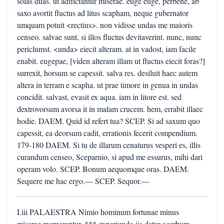
solas duas. ut adflictantur miserae. euge euge, perbene, ab
saxo avortit fluctus ad litus scapham, neque gubernator
umquam potuit <rectius>. non vidisse undas me maioris
censeo. salvae sunt, si illos fluctus devitaverint. nunc, nunc
periclumst. <unda> eiecit alteram. at in vadost, iam facile
enabit. eugepae, [viden alteram illam ut fluctus eiecit foras?]
surrexit, horsum se capessit. salva res. desiluit haec autem
altera in terram e scapha. ut prae timore in genua in undas
concidit. salvast, evasit ex aqua. iam in litore est. sed
dextrovorsum avorsa it in malam crucem. hem, errabit illaec
hodie. DAEM. Quid id refert tua? SCEP. Si ad saxum quo
capessit, ea deorsum cadit, errationis fecerit compendium.
179-180 DAEM. Si tu de illarum cenaturus vesperi es, illis
curandum censeo, Sceparnio, si apud me essurus, mihi dari
operam volo. SCEP. Bonum aequomque oras. DAEM.
Sequere me hac ergo.— SCEP. Sequor.—
I.iii PALAESTRA Nimio hominum fortunae minus
miserae memorantur, *** experiundo iis datur acerbum.