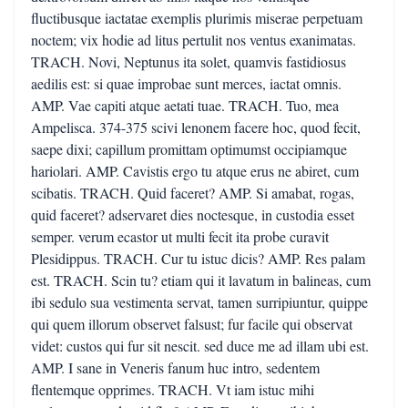
fluctibusque iactatae exemplis plurimis miserae perpetuam
noctem; vix hodie ad litus pertulit nos ventus exanimatas.
TRACH. Novi, Neptunus ita solet, quamvis fastidiosus
aedilis est: si quae improbae sunt merces, iactat omnis.
AMP. Vae capiti atque aetati tuae. TRACH. Tuo, mea
Ampelisca. 374-375 scivi lenonem facere hoc, quod fecit,
saepe dixi; capillum promittam optimumst occipiamque
hariolari. AMP. Cavistis ergo tu atque erus ne abiret, cum
scibatis. TRACH. Quid faceret? AMP. Si amabat, rogas,
quid faceret? adservaret dies noctesque, in custodia esset
semper. verum ecastor ut multi fecit ita probe curavit
Plesidippus. TRACH. Cur tu istuc dicis? AMP. Res palam
est. TRACH. Scin tu? etiam qui it lavatum in balineas, cum
ibi sedulo sua vestimenta servat, tamen surripiuntur, quippe
qui quem illorum observet falsust; fur facile qui observat
videt: custos qui fur sit nescit. sed duce me ad illam ubi est.
AMP. I sane in Veneris fanum huc intro, sedentem
flentemque opprimes. TRACH. Vt iam istuc mihi