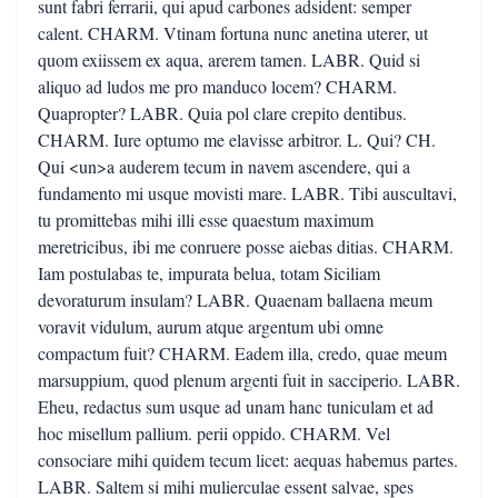
sunt fabri ferrarii, qui apud carbones adsident: semper
calent. CHARM. Vtinam fortuna nunc anetina uterer, ut
quom exiissem ex aqua, arerem tamen. LABR. Quid si
aliquo ad ludos me pro manduco locem? CHARM.
Quapropter? LABR. Quia pol clare crepito dentibus.
CHARM. Iure optumo me elavisse arbitror. L. Qui? CH.
Qui <un>a auderem tecum in navem ascendere, qui a
fundamento mi usque movisti mare. LABR. Tibi auscultavi,
tu promittebas mihi illi esse quaestum maximum
meretricibus, ibi me conruere posse aiebas ditias. CHARM.
Iam postulabas te, impurata belua, totam Siciliam
devoraturum insulam? LABR. Quaenam ballaena meum
voravit vidulum, aurum atque argentum ubi omne
compactum fuit? CHARM. Eadem illa, credo, quae meum
marsuppium, quod plenum argenti fuit in sacciperio. LABR.
Eheu, redactus sum usque ad unam hanc tuniculam et ad
hoc misellum pallium. perii oppido. CHARM. Vel
consociare mihi quidem tecum licet: aequas habemus partes.
LABR. Saltem si mihi mulierculae essent salvae, spes