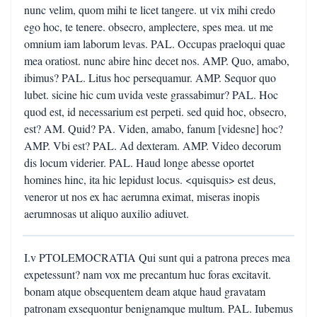
nunc velim, quom mihi te licet tangere. ut vix mihi credo
ego hoc, te tenere. obsecro, amplectere, spes mea. ut me
omnium iam laborum levas. PAL. Occupas praeloqui quae
mea oratiost. nunc abire hinc decet nos. AMP. Quo, amabo,
ibimus? PAL. Litus hoc persequamur. AMP. Sequor quo
lubet. sicine hic cum uvida veste grassabimur? PAL. Hoc
quod est, id necessarium est perpeti. sed quid hoc, obsecro,
est? AM. Quid? PA. Viden, amabo, fanum [videsne] hoc?
AMP. Vbi est? PAL. Ad dexteram. AMP. Video decorum
dis locum viderier. PAL. Haud longe abesse oportet
homines hinc, ita hic lepidust locus. <quisquis> est deus,
veneror ut nos ex hac aerumna eximat, miseras inopis
aerumnosas ut aliquo auxilio adiuvet.
I.v PTOLEMOCRATIA Qui sunt qui a patrona preces mea
expetessunt? nam vox me precantum huc foras excitavit.
bonam atque obsequentem deam atque haud gravatam
patronam exsequontur benignamque multum. PAL. Iubemus