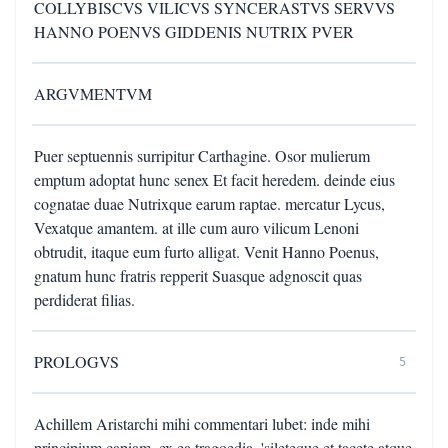
COLLYBISCVS VILICVS SYNCERASTVS SERVVS
HANNO POENVS GIDDENIS NUTRIX PVER
ARGVMENTVM
Puer septuennis surripitur Carthagine. Osor mulierum
emptum adoptat hunc senex Et facit heredem. deinde eius
cognatae duae Nutrixque earum raptae. mercatur Lycus,
Vexatque amantem. at ille cum auro vilicum Lenoni
obtrudit, itaque eum furto alligat. Venit Hanno Poenus,
gnatum hunc fratris repperit Suasque adgnoscit quas
perdiderat filias.
PROLOGVS
5
Achillem Aristarchi mihi commentari lubet: inde mihi
principium capiam, ex ea tragoedia. 'sileteque et tacete atque