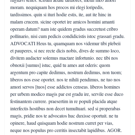
moram. nequiquam hos procos mi elegi loripedis,
tardissimos. quin si ituri hodie estis, ite, aut ite hinc in
malam crucem. sicine oportet ire amicos homini amanti
operam datum? nam iste quidem gradus succretust cribro
pollinario, nisi cum pedicis condidicistis istoc grassari gradu.
ADVOCATI Heus tu, quamquam nos videmur tibi plebeii
et pauperes, si nec recte dicis nobis, dives de summo loco,
divitem audacter solemus mactare infortunio. nec tibi nos
obnoxii [sumus] istuc, quid tu ames aut oderis: quom
argentum pro capite dedimus, nostrum dedimus, non tuom;
liberos nos esse oportet. nos te nihili pendimus, ne tuo nos
amori servos [tuos] esse addictos censeas. liberos homines
per urbem modico magis par est gradu ire, servile esse duco
festinantem currere. praesertim in re populi placida atque
interfectis hostibus non decet tumultuari. sed si properabas
magis, pridie nos te advocatos huc duxisse oportuit. ne tu
opinere, haud quisquam hodie nostrum curret per vias,
neque nos populus pro cerritis insectabit lapidibus. AGOR.