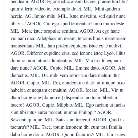
pendeam. AGOR. Egone istuc ausim facere, praesertim tibi?
quin si feriri video te, extemplo dolet. MIL. Mihi quidem
hercle. AG. Immo mihi. MIL. Istuc mavelim. sed quid nunc
tibi vis? AGOR. Cur ego apud te mentiar? amo immodeste.
MIL. Meae istuc scapulae sentiunt. AGOR. At ego hanc
vicinam dico Adelphasium meam, lenonis huius meretricem
maiusculam. MIL. Iam pridem equidem istuc ex te audivi.
AGOR. Differor cupidine eius. sed lenone istoc Lyco, illius
domino, non lutumst lutulentius. MIL. Vin tu illi nequam
dare nunc? AGOR. Cupio. MIL. Em me dato. AGOR. Abi
dierectus. MIL. Dic mihi vero serio: vin dare malum illi?
AGOR. Cupio. MIL. Em, eundem me dato: utrumque faxo
habebit, et nequam et malum. AGOR. Iocare. MIL. Vin tu
illam hodie sine [damno et] dispendio tuo tuam libertam
facere? AGOR. Cupio, Milphio. MIL. Ego faciam ut facias.
sunt tibi intus aurei trecenti nummi Philippi? AGOR.
Sescenti quoque. MIL. Satis sunt trecenti. AGOR. Quid iis
facturu's? MIL. Tace. totum lenonem tibi cum tota familia
dabo hodie dono. AGOR. Qui id facturu's? MIL. Iam scies.