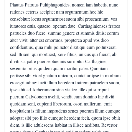
Plautus Patruus Pultiphagonides. nomen iam habetis. nunc
rationes ceteras accipite; nam argumentum hoc hic
censebitur: locus argumentost suom sibi proscaenium, vos
iuratores estis. quaeso, operam date. Carthaginienses fratres
patrueles duo fuere, summo genere et summis ditiis; eorum
alter vivit, alter est emortuos. propterea apud vos dico
confidentius, quia mihi pollictor dixit qui eum pollinxerat.
sed illi seni qui mortuost, <ei> filius, unicus qui fuerat, ab
divitiis a patre puer septuennis surripitur Carthagine,
sexennio prius quidem quam moritur pater. Quoniam
periisse sibi videt gnatum unicum, conicitur ipse in morbum
ex aegritudine: facit illum heredem fratrem patruelem suom,
ipse abit ad Acheruntem sine viatico. ille qui surripuit
puerum Calydonem avehit, vendit eum domino hic diviti
quoidam seni, cupienti liberorum, osori mulierum. emit
hospitalem is filium imprudens senex puerum illum eumque
adoptat sibi pro filio eumque heredem fecit, quom ipse obiit
diem. is illic adulescens habitat in illisce aedibus. Revertor
rursus denuo Carthaginem: si quid mandare voltis aut