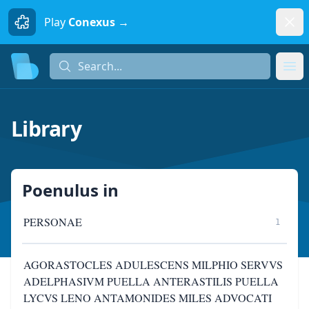
Dism
Play
Conexus →
Search...
Search...
Ope
Library
Poenulus
in
PERSONAE
1
AGORASTOCLES ADULESCENS MILPHIO SERVVS
ADELPHASIVM PUELLA ANTERASTILIS PUELLA
LYCVS LENO ANTAMONIDES MILES ADVOCATI