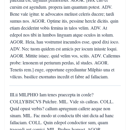
cursim est agendum. propera iam quantum potest. ADV.
Bene vale igitur. te advocatos meliust celeris ducere; tardi
sumus nos. AGOR. Optime itis, pessime hercle dicitis. quin
etiam deciderint vobis femina in talos velim. ADV. At
edepol nos tibi in lumbos linguam atque oculos in solum.
AGOR. Heia, hau vostrumst iracundos esse, quod dixi ioco.
ADV. Nec tuom quidem est amicis per iocum iniuste loqui.
AGOR. Mittite istaec. quid velim vos, scitis. ADV. Callemus
probe: lenonem ut periurum perdas, id studes. AGOR.
Tenetis rem.] euge, opportune egrediuntur Milphio una et
vilicus. basilice exornatus incedit et fabre ad fallaciam.
III.ii MILPHIO Iam tenes praecepta in corde?
COLLYBISCVS Pulchre. MIL. Vide sis calleas. COLL.
Quid opust verbis? callum aprugnum callere aeque non
sinam. MIL. Fac modo ut condocta tibi sint dicta ad hanc
fallaciam. COLL. Quin edepol condoctior sum, quam
tragoedi aut comici. MIL. Probus homost. AGOR.