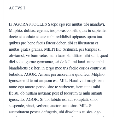
ACTVS I
I.i AGORASTOCLES Saepe ego res multas tibi mandavi,
Milphio, dubias, egenas, inopiosas consili, quas tu sapienter,
docte et cordate et cate mihi reddidisti opiparas opera tua.
quibus pro bene factis fateor deberi tibi et libertatem et
multas grates gratias. MILPHIO Scitumst, per tempus si
obviamst, verbum vetus. nam tuae blanditiae mihi sunt, quod
dici solet, gerrae germanae, sai de lollurai lurai. nunc mihi
blandidicus es: heri in tergo meo tris facile corios contrivisti
bubulos. AGOR. Amans per amorem si quid feci, Milphio,
ignoscere id te mi aequom est. MIL. Haud vidi magis. em,
nunc ego amore pereo. sine te verberem, item ut tu mihi
fecisti, ob nullam noxiam: post id locorum tu mihi amanti
ignoscito. AGOR. Si tibi lubido est aut voluptati, sino:
suspende, vinci, verbera; auctor sum, sino. MIL. Si
auctoritatem postea defugeris, ubi dissolutus tu sies, ego