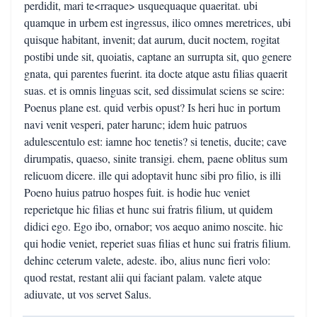
perdidit, mari te<rraque> usquequaque quaeritat. ubi
quamque in urbem est ingressus, ilico omnes meretrices, ubi
quisque habitant, invenit; dat aurum, ducit noctem, rogitat
postibi unde sit, quoiatis, captane an surrupta sit, quo genere
gnata, qui parentes fuerint. ita docte atque astu filias quaerit
suas. et is omnis linguas scit, sed dissimulat sciens se scire:
Poenus plane est. quid verbis opust? Is heri huc in portum
navi venit vesperi, pater harunc; idem huic patruos
adulescentulo est: iamne hoc tenetis? si tenetis, ducite; cave
dirumpatis, quaeso, sinite transigi. ehem, paene oblitus sum
relicuom dicere. ille qui adoptavit hunc sibi pro filio, is illi
Poeno huius patruo hospes fuit. is hodie huc veniet
reperietque hic filias et hunc sui fratris filium, ut quidem
didici ego. Ego ibo, ornabor; vos aequo animo noscite. hic
qui hodie veniet, reperiet suas filias et hunc sui fratris filium.
dehinc ceterum valete, adeste. ibo, alius nunc fieri volo:
quod restat, restant alii qui faciant palam. valete atque
adiuvate, ut vos servet Salus.