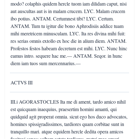
modo? colaphis quidem hercle tuom iam dilidam caput, nisi
aut auscultas aut is in malam crucem. LYC. Malam crucem
ibo potius. ANTAM. Certumnest tibi? LYC. Certum.
ANTAM. Tum tu igitur die bono Aphrodisiis addice tuam
mihi meretricem minusculam. LYC. Ita res divina mihi fuit:
res serias omnis extollo ex hoc die in alium diem. ANTAM.
Profestos festos habeam decretum est mihi. LYC. Nunc hinc
eamus intro. sequere hac me.— ANTAM. Seqor. in hunc
diem iam tuos sum mercennarius.—
ACTVS III
III.i AGORASTOCLES Ita me di ament, tardo amico nihil
est quicquam inaequius, praesertim homini amanti, qui
quidquid agit properat omnia. sicut ego hos duco advocatos,
homines spissigradissimos, tardiores quam corbitae sunt in
tranquillo mari. atque equidem hercle dedita opera amicos
fugitavi senes: scibam aetate tardiores, metui meo amori