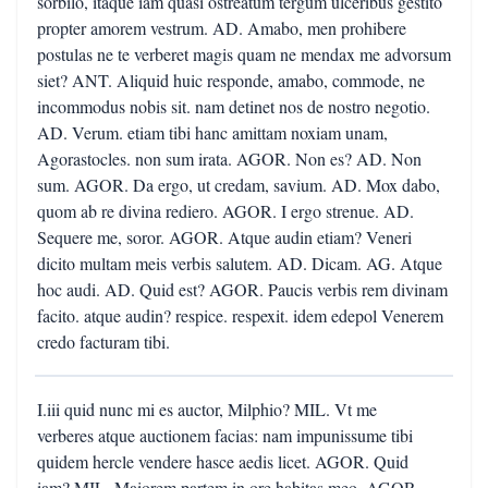
I.iii quid nunc mi es auctor, Milphio? MIL. Vt me
verberes atque auctionem facias: nam impunissume tibi
quidem hercle vendere hasce aedis licet. AGOR. Quid
iam? MIL. Maiorem partem in ore habitas meo. AGOR.