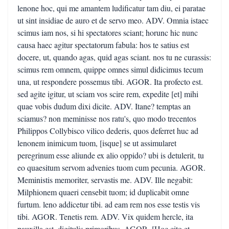
lenone hoc, qui me amantem ludificatur tam diu, ei paratae
ut sint insidiae de auro et de servo meo. ADV. Omnia istaec
scimus iam nos, si hi spectatores sciant; horunc hic nunc
causa haec agitur spectatorum fabula: hos te satius est
docere, ut, quando agas, quid agas sciant. nos tu ne curassis:
scimus rem omnem, quippe omnes simul didicimus tecum
una, ut respondere possemus tibi. AGOR. Ita profecto est.
sed agite igitur, ut sciam vos scire rem, expedite [et] mihi
quae vobis dudum dixi dicite. ADV. Itane? temptas an
sciamus? non meminisse nos ratu's, quo modo trecentos
Philippos Collybisco vilico dederis, quos deferret huc ad
lenonem inimicum tuom, [isque] se ut assimularet
peregrinum esse aliunde ex alio oppido? ubi is detulerit, tu
eo quaesitum servom advenies tuom cum pecunia. AGOR.
Meministis memoriter, servastis me. ADV. Ille negabit:
Milphionem quaeri censebit tuom; id duplicabit omne
furtum. leno addicetur tibi. ad eam rem nos esse testis vis
tibi. AGOR. Tenetis rem. ADV. Vix quidem hercle, ita
pauxilla est, digitulis primoribus. AGOR. [Hoc cito et