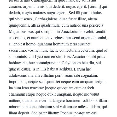
curarier, argentum nisi qui dederit, nugas egerit; [verum] qui
dederit, magis maiores nugas egerit. Sed illi patruo huius,
qui vivit senex, Carthaginiensi duae fuere filiae, altera
quinquennis, altera quadrimula: cum nutrice una periere a
Magaribus. eas qui surripuit, in Anactorium devehit, vendit
eas omnis, et nutricem et virgines, praesenti argento homini,
si leno est homo, quantum hominum terra sustinet
sacerrumo. vosmet nunc facite coniecturam ceterum, quid id
sit hominis, cui Lyco nomen siet. is ex Anactorio, ubi prius
habitaverat, huc commigravit in Calydonem hau diu, sui
quaesti causa. is in illis habitat aedibus. Earum hic
adulescens alteram efflictim perit, suam sibi cognatam,
imprudens, neque scit quae siet neque eam umquam tetigit,
ita eum leno macerat: [neque quicquam cum ea fecit
etiamnum stupri neque duxit umquam, neque ille voluit
mittere] quia amare cernit, tangere hominem volt bolo. illam
minorem in concubinatum sibi volt emere miles quidam, qui
illam deperit. Sed pater illarum Poenus, postquam eas