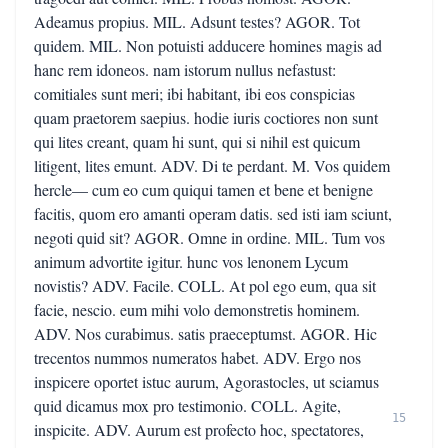
Adeamus propius. MIL. Adsunt testes? AGOR. Tot
quidem. MIL. Non potuisti adducere homines magis ad
hanc rem idoneos. nam istorum nullus nefastust:
comitiales sunt meri; ibi habitant, ibi eos conspicias
quam praetorem saepius. hodie iuris coctiores non sunt
qui lites creant, quam hi sunt, qui si nihil est quicum
litigent, lites emunt. ADV. Di te perdant. M. Vos quidem
hercle— cum eo cum quiqui tamen et bene et benigne
facitis, quom ero amanti operam datis. sed isti iam sciunt,
negoti quid sit? AGOR. Omne in ordine. MIL. Tum vos
animum advortite igitur. hunc vos lenonem Lycum
novistis? ADV. Facile. COLL. At pol ego eum, qua sit
facie, nescio. eum mihi volo demonstretis hominem.
ADV. Nos curabimus. satis praeceptumst. AGOR. Hic
trecentos nummos numeratos habet. ADV. Ergo nos
inspicere oportet istuc aurum, Agorastocles, ut sciamus
quid dicamus mox pro testimonio. COLL. Agite,
15
inspicite. ADV. Aurum est profecto hoc, spectatores,