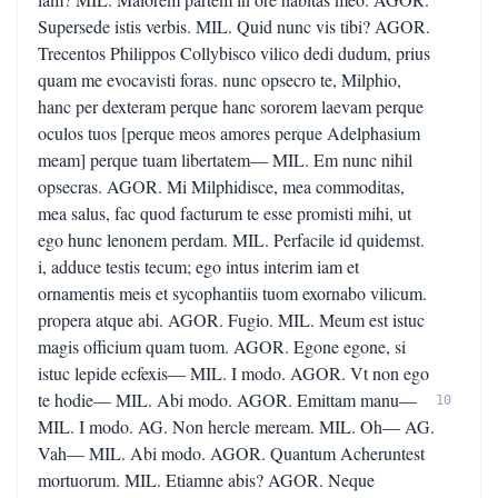
Supersede istis verbis. MIL. Quid nunc vis tibi? AGOR.
Trecentos Philippos Collybisco vilico dedi dudum, prius
quam me evocavisti foras. nunc opsecro te, Milphio,
hanc per dexteram perque hanc sororem laevam perque
oculos tuos [perque meos amores perque Adelphasium
meam] perque tuam libertatem— MIL. Em nunc nihil
opsecras. AGOR. Mi Milphidisce, mea commoditas,
mea salus, fac quod facturum te esse promisti mihi, ut
ego hunc lenonem perdam. MIL. Perfacile id quidemst.
i, adduce testis tecum; ego intus interim iam et
ornamentis meis et sycophantiis tuom exornabo vilicum.
propera atque abi. AGOR. Fugio. MIL. Meum est istuc
magis officium quam tuom. AGOR. Egone egone, si
istuc lepide ecfexis— MIL. I modo. AGOR. Vt non ego
te hodie— MIL. Abi modo. AGOR. Emittam manu—
10
MIL. I modo. AG. Non hercle meream. MIL. Oh— AG.
Vah— MIL. Abi modo. AGOR. Quantum Acheruntest
mortuorum. MIL. Etiamne abis? AGOR. Neque