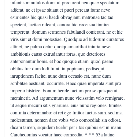
infantis minutulos domi ut procurent neu quae spectatum
adferat, ne et ipsae sitiant et pueri pereant fame neve
esurientes hic quasi haedi obvagiant. matronae tacitae
spectent, tacitae rideant, canora hic voce sua tinnire
temperent, domum sermones fabulandi conferant, ne et hic
viris sint et domi molestiae. Quodque ad ludorum curatores
attinet, ne palma detur quoiquam artifici iniuria neve
ambitionis causa extrudantur foras, quo deteriores
anteponantur bonis. et hoc quoque etiam, quod paene
oblitus fui: dum ludi fiunt, in popinam, pedisequi,
inruptionem facite; nunc dum occasio est, nunc dum
scriblitae aestuant, occurrite. Haec quae imperata sunt pro
imperio histrico, bonum hercle factum pro se quisque ut
meminerit. Ad argumentum nunc vicissatim volo remigrare,
ut aeque mecum sitis gnarures. eius nunc regiones, limites,
confinia determinabo: ei rei ego finitor factus sum. sed nisi
molestumst, nomen dare vobis volo comoediai; sin odiost,
dicam tamen, siquidem licebit per illos quibus est in manu.
Carchedonius vocatur haec comoedia, * * * 53a latine