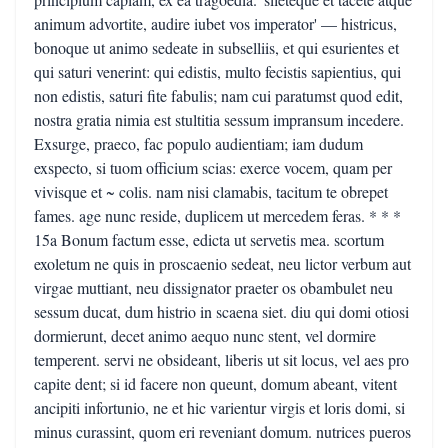
animum advortite, audire iubet vos imperator' — histricus,
bonoque ut animo sedeate in subselliis, et qui esurientes et
qui saturi venerint: qui edistis, multo fecistis sapientius, qui
non edistis, saturi fite fabulis; nam cui paratumst quod edit,
nostra gratia nimia est stultitia sessum impransum incedere.
Exsurge, praeco, fac populo audientiam; iam dudum
exspecto, si tuom officium scias: exerce vocem, quam per
vivisque et ~ colis. nam nisi clamabis, tacitum te obrepet
fames. age nunc reside, duplicem ut mercedem feras. * * *
15a Bonum factum esse, edicta ut servetis mea. scortum
exoletum ne quis in proscaenio sedeat, neu lictor verbum aut
virgae muttiant, neu dissignator praeter os obambulet neu
sessum ducat, dum histrio in scaena siet. diu qui domi otiosi
dormierunt, decet animo aequo nunc stent, vel dormire
temperent. servi ne obsideant, liberis ut sit locus, vel aes pro
capite dent; si id facere non queunt, domum abeant, vitent
ancipiti infortunio, ne et hic varientur virgis et loris domi, si
minus curassint, quom eri reveniant domum. nutrices pueros