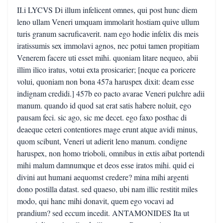
II.i LYCVS Di illum infelicent omnes, qui post hunc diem
leno ullam Veneri umquam immolarit hostiam quive ullum
turis granum sacruficaverit. nam ego hodie infelix dis meis
iratissumis sex immolavi agnos, nec potui tamen propitiam
Venerem facere uti esset mihi. quoniam litare nequeo, abii
illim ilico iratus, votui exta prosicarier; [neque ea poricere
volui, quoniam non bona 457a haruspex dixit: deam esse
indignam credidi.] 457b eo pacto avarae Veneri pulchre adii
manum. quando id quod sat erat satis habere noluit, ego
pausam feci. sic ago, sic me decet. ego faxo posthac di
deaeque ceteri contentiores mage erunt atque avidi minus,
quom scibunt, Veneri ut adierit leno manum. condigne
haruspex, non homo trioboli, omnibus in extis aibat portendi
mihi malum damnumque et deos esse iratos mihi. quid ei
divini aut humani aequomst credere? mina mihi argenti
dono postilla datast. sed quaeso, ubi nam illic restitit miles
modo, qui hanc mihi donavit, quem ego vocavi ad
prandium? sed eccum incedit. ANTAMONIDES Ita ut