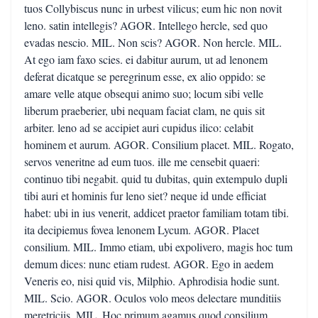
tuos Collybiscus nunc in urbest vilicus; eum hic non novit
leno. satin intellegis? AGOR. Intellego hercle, sed quo
evadas nescio. MIL. Non scis? AGOR. Non hercle. MIL.
At ego iam faxo scies. ei dabitur aurum, ut ad lenonem
deferat dicatque se peregrinum esse, ex alio oppido: se
amare velle atque obsequi animo suo; locum sibi velle
liberum praeberier, ubi nequam faciat clam, ne quis sit
arbiter. leno ad se accipiet auri cupidus ilico: celabit
hominem et aurum. AGOR. Consilium placet. MIL. Rogato,
servos veneritne ad eum tuos. ille me censebit quaeri:
continuo tibi negabit. quid tu dubitas, quin extempulo dupli
tibi auri et hominis fur leno siet? neque id unde efficiat
habet: ubi in ius venerit, addicet praetor familiam totam tibi.
ita decipiemus fovea lenonem Lycum. AGOR. Placet
consilium. MIL. Immo etiam, ubi expolivero, magis hoc tum
demum dices: nunc etiam rudest. AGOR. Ego in aedem
Veneris eo, nisi quid vis, Milphio. Aphrodisia hodie sunt.
MIL. Scio. AGOR. Oculos volo meos delectare munditiis
meretriciis. MIL. Hoc primum agamus quod consilium