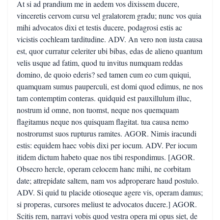
At si ad prandium me in aedem vos dixissem ducere,
vinceretis cervom cursu vel gralatorem gradu; nunc vos quia
mihi advocatos dixi et testis ducere, podagrosi estis ac
vicistis cochleam tarditudine. ADV. An vero non iusta causa
est, quor curratur celeriter ubi bibas, edas de alieno quantum
velis usque ad fatim, quod tu invitus numquam reddas
domino, de quoio ederis? sed tamen cum eo cum quiqui,
quamquam sumus pauperculi, est domi quod edimus, ne nos
tam contemptim conteras. quidquid est pauxillulum illuc,
nostrum id omne, non tuomst, neque nos quemquam
flagitamus neque nos quisquam flagitat. tua causa nemo
nostrorumst suos rupturus ramites. AGOR. Nimis iracundi
estis: equidem haec vobis dixi per iocum. ADV. Per iocum
itidem dictum habeto quae nos tibi respondimus. [AGOR.
Obsecro hercle, operam celocem hanc mihi, ne corbitam
date; attrepidate saltem, nam vos adproperare haud postulo.
ADV. Si quid tu placide otioseque agere vis, operam damus;
si properas, cursores meliust te advocatos ducere.] AGOR.
Scitis rem, narravi vobis quod vestra opera mi opus siet, de