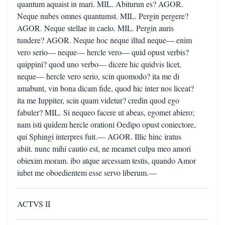
quantum aquaist in mari. MIL. Abiturun es? AGOR.
Neque nubes omnes quantumst. MIL. Pergin pergere?
AGOR. Neque stellae in caelo. MIL. Pergin auris
tundere? AGOR. Neque hoc neque illud neque— enim
vero serio— neque— hercle vero— quid opust verbis?
quippini? quod uno verbo— dicere hic quidvis licet,
neque— hercle vero serio, scin quomodo? ita me di
amabunt, vin bona dicam fide, quod hic inter nos liceat?
ita me Iuppiter, scin quam videtur? credin quod ego
fabuler? MIL. Si nequeo facere ut abeas, egomet abiero;
nam isti quidem hercle orationi Oedipo opust coniectore,
qui Sphingi interpres fuit.— AGOR. Illic hinc iratus
abiit. nunc mihi cautio est, ne meamet culpa meo amori
obiexim moram. ibo atque arcessam testis, quando Amor
iubet me oboedientem esse servo liberum.—
ACTVS II