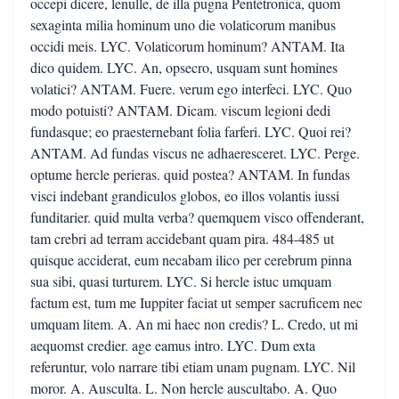
occepi dicere, lenulle, de illa pugna Pentetronica, quom
sexaginta milia hominum uno die volaticorum manibus
occidi meis. LYC. Volaticorum hominum? ANTAM. Ita
dico quidem. LYC. An, opsecro, usquam sunt homines
volatici? ANTAM. Fuere. verum ego interfeci. LYC. Quo
modo potuisti? ANTAM. Dicam. viscum legioni dedi
fundasque; eo praesternebant folia farferi. LYC. Quoi rei?
ANTAM. Ad fundas viscus ne adhaeresceret. LYC. Perge.
optume hercle perieras. quid postea? ANTAM. In fundas
visci indebant grandiculos globos, eo illos volantis iussi
funditarier. quid multa verba? quemquem visco offenderant,
tam crebri ad terram accidebant quam pira. 484-485 ut
quisque acciderat, eum necabam ilico per cerebrum pinna
sua sibi, quasi turturem. LYC. Si hercle istuc umquam
factum est, tum me Iuppiter faciat ut semper sacruficem nec
umquam litem. A. An mi haec non credis? L. Credo, ut mi
aequomst credier. age eamus intro. LYC. Dum exta
referuntur, volo narrare tibi etiam unam pugnam. LYC. Nil
moror. A. Ausculta. L. Non hercle auscultabo. A. Quo