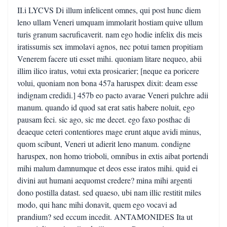
II.i LYCVS Di illum infelicent omnes, qui post hunc diem
leno ullam Veneri umquam immolarit hostiam quive ullum
turis granum sacruficaverit. nam ego hodie infelix dis meis
iratissumis sex immolavi agnos, nec potui tamen propitiam
Venerem facere uti esset mihi. quoniam litare nequeo, abii
illim ilico iratus, votui exta prosicarier; [neque ea poricere
volui, quoniam non bona 457a haruspex dixit: deam esse
indignam credidi.] 457b eo pacto avarae Veneri pulchre adii
manum. quando id quod sat erat satis habere noluit, ego
pausam feci. sic ago, sic me decet. ego faxo posthac di
deaeque ceteri contentiores mage erunt atque avidi minus,
quom scibunt, Veneri ut adierit leno manum. condigne
haruspex, non homo trioboli, omnibus in extis aibat portendi
mihi malum damnumque et deos esse iratos mihi. quid ei
divini aut humani aequomst credere? mina mihi argenti
dono postilla datast. sed quaeso, ubi nam illic restitit miles
modo, qui hanc mihi donavit, quem ego vocavi ad
prandium? sed eccum incedit. ANTAMONIDES Ita ut