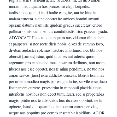
moram. nequiquam hos procos mi elegi loripedis,
tardissimos. quin si ituri hodie estis, ite, aut ite hinc in
malam crucem. sicine oportet ire amicos homini amanti
operam datum? nam iste quidem gradus succretust cribro
pollinario, nisi cum pedicis condidicistis istoc grassari gradu.
ADVOCATI Heus tu, quamquam nos videmur tibi plebeii
et pauperes, si nec recte dicis nobis, dives de summo loco,
divitem audacter solemus mactare infortunio. nec tibi nos
obnoxii [sumus] istuc, quid tu ames aut oderis: quom
argentum pro capite dedimus, nostrum dedimus, non tuom;
liberos nos esse oportet. nos te nihili pendimus, ne tuo nos
amori servos [tuos] esse addictos censeas. liberos homines
per urbem modico magis par est gradu ire, servile esse duco
festinantem currere. praesertim in re populi placida atque
interfectis hostibus non decet tumultuari. sed si properabas
magis, pridie nos te advocatos huc duxisse oportuit. ne tu
opinere, haud quisquam hodie nostrum curret per vias,
neque nos populus pro cerritis insectabit lapidibus. AGOR.