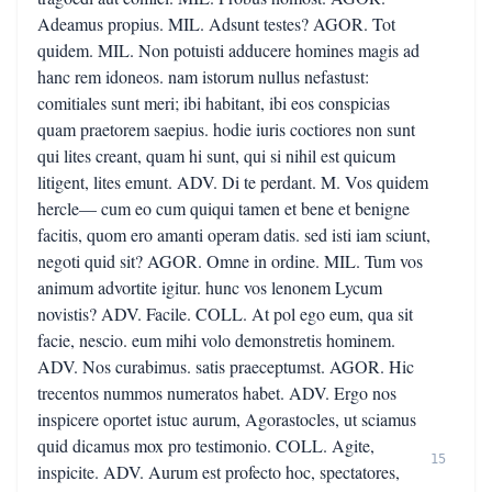
Adeamus propius. MIL. Adsunt testes? AGOR. Tot
quidem. MIL. Non potuisti adducere homines magis ad
hanc rem idoneos. nam istorum nullus nefastust:
comitiales sunt meri; ibi habitant, ibi eos conspicias
quam praetorem saepius. hodie iuris coctiores non sunt
qui lites creant, quam hi sunt, qui si nihil est quicum
litigent, lites emunt. ADV. Di te perdant. M. Vos quidem
hercle— cum eo cum quiqui tamen et bene et benigne
facitis, quom ero amanti operam datis. sed isti iam sciunt,
negoti quid sit? AGOR. Omne in ordine. MIL. Tum vos
animum advortite igitur. hunc vos lenonem Lycum
novistis? ADV. Facile. COLL. At pol ego eum, qua sit
facie, nescio. eum mihi volo demonstretis hominem.
ADV. Nos curabimus. satis praeceptumst. AGOR. Hic
trecentos nummos numeratos habet. ADV. Ergo nos
inspicere oportet istuc aurum, Agorastocles, ut sciamus
quid dicamus mox pro testimonio. COLL. Agite,
15
inspicite. ADV. Aurum est profecto hoc, spectatores,