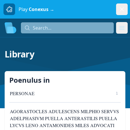
Dism
Play
Conexus →
Search...
Search...
Ope
Library
Poenulus
in
PERSONAE
1
AGORASTOCLES ADULESCENS MILPHIO SERVVS
ADELPHASIVM PUELLA ANTERASTILIS PUELLA
LYCVS LENO ANTAMONIDES MILES ADVOCATI