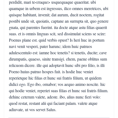
perdidit, mari te<rraque> usquequaque quaeritat. ubi
quamque in urbem est ingressus, ilico omnes meretrices, ubi
quisque habitant, invenit; dat aurum, ducit noctem, rogitat
postibi unde sit, quoiatis, captane an surrupta sit, quo genere
gnata, qui parentes fuerint. ita docte atque astu filias quaerit
suas. et is omnis linguas scit, sed dissimulat sciens se scire:
Poenus plane est. quid verbis opust? Is heri huc in portum
navi venit vesperi, pater harunc; idem huic patruos
adulescentulo est: iamne hoc tenetis? si tenetis, ducite; cave
dirumpatis, quaeso, sinite transigi. ehem, paene oblitus sum
relicuom dicere. ille qui adoptavit hunc sibi pro filio, is illi
Poeno huius patruo hospes fuit. is hodie huc veniet
reperietque hic filias et hunc sui fratris filium, ut quidem
didici ego. Ego ibo, ornabor; vos aequo animo noscite. hic
qui hodie veniet, reperiet suas filias et hunc sui fratris filium.
dehinc ceterum valete, adeste. ibo, alius nunc fieri volo:
quod restat, restant alii qui faciant palam. valete atque
adiuvate, ut vos servet Salus.