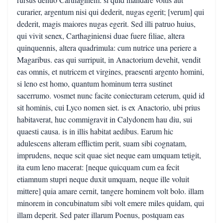
curarier, argentum nisi qui dederit, nugas egerit; [verum] qui
dederit, magis maiores nugas egerit. Sed illi patruo huius,
qui vivit senex, Carthaginiensi duae fuere filiae, altera
quinquennis, altera quadrimula: cum nutrice una periere a
Magaribus. eas qui surripuit, in Anactorium devehit, vendit
eas omnis, et nutricem et virgines, praesenti argento homini,
si leno est homo, quantum hominum terra sustinet
sacerrumo. vosmet nunc facite coniecturam ceterum, quid id
sit hominis, cui Lyco nomen siet. is ex Anactorio, ubi prius
habitaverat, huc commigravit in Calydonem hau diu, sui
quaesti causa. is in illis habitat aedibus. Earum hic
adulescens alteram efflictim perit, suam sibi cognatam,
imprudens, neque scit quae siet neque eam umquam tetigit,
ita eum leno macerat: [neque quicquam cum ea fecit
etiamnum stupri neque duxit umquam, neque ille voluit
mittere] quia amare cernit, tangere hominem volt bolo. illam
minorem in concubinatum sibi volt emere miles quidam, qui
illam deperit. Sed pater illarum Poenus, postquam eas