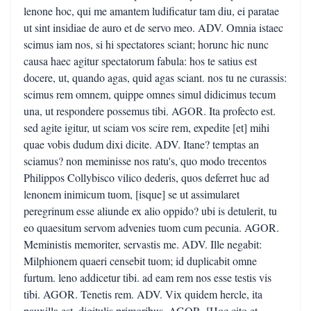
lenone hoc, qui me amantem ludificatur tam diu, ei paratae
ut sint insidiae de auro et de servo meo. ADV. Omnia istaec
scimus iam nos, si hi spectatores sciant; horunc hic nunc
causa haec agitur spectatorum fabula: hos te satius est
docere, ut, quando agas, quid agas sciant. nos tu ne curassis:
scimus rem omnem, quippe omnes simul didicimus tecum
una, ut respondere possemus tibi. AGOR. Ita profecto est.
sed agite igitur, ut sciam vos scire rem, expedite [et] mihi
quae vobis dudum dixi dicite. ADV. Itane? temptas an
sciamus? non meminisse nos ratu's, quo modo trecentos
Philippos Collybisco vilico dederis, quos deferret huc ad
lenonem inimicum tuom, [isque] se ut assimularet
peregrinum esse aliunde ex alio oppido? ubi is detulerit, tu
eo quaesitum servom advenies tuom cum pecunia. AGOR.
Meministis memoriter, servastis me. ADV. Ille negabit:
Milphionem quaeri censebit tuom; id duplicabit omne
furtum. leno addicetur tibi. ad eam rem nos esse testis vis
tibi. AGOR. Tenetis rem. ADV. Vix quidem hercle, ita
pauxilla est, digitulis primoribus. AGOR. [Hoc cito et