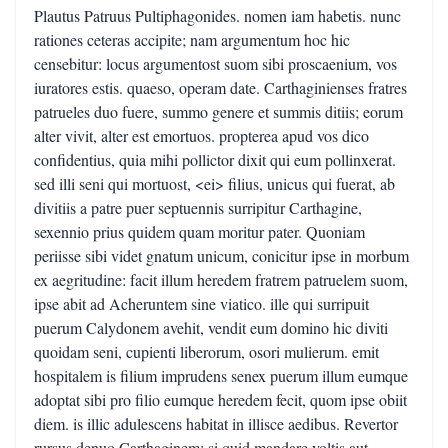
Plautus Patruus Pultiphagonides. nomen iam habetis. nunc
rationes ceteras accipite; nam argumentum hoc hic
censebitur: locus argumentost suom sibi proscaenium, vos
iuratores estis. quaeso, operam date. Carthaginienses fratres
patrueles duo fuere, summo genere et summis ditiis; eorum
alter vivit, alter est emortuos. propterea apud vos dico
confidentius, quia mihi pollictor dixit qui eum pollinxerat.
sed illi seni qui mortuost, <ei> filius, unicus qui fuerat, ab
divitiis a patre puer septuennis surripitur Carthagine,
sexennio prius quidem quam moritur pater. Quoniam
periisse sibi videt gnatum unicum, conicitur ipse in morbum
ex aegritudine: facit illum heredem fratrem patruelem suom,
ipse abit ad Acheruntem sine viatico. ille qui surripuit
puerum Calydonem avehit, vendit eum domino hic diviti
quoidam seni, cupienti liberorum, osori mulierum. emit
hospitalem is filium imprudens senex puerum illum eumque
adoptat sibi pro filio eumque heredem fecit, quom ipse obiit
diem. is illic adulescens habitat in illisce aedibus. Revertor
rursus denuo Carthaginem: si quid mandare voltis aut