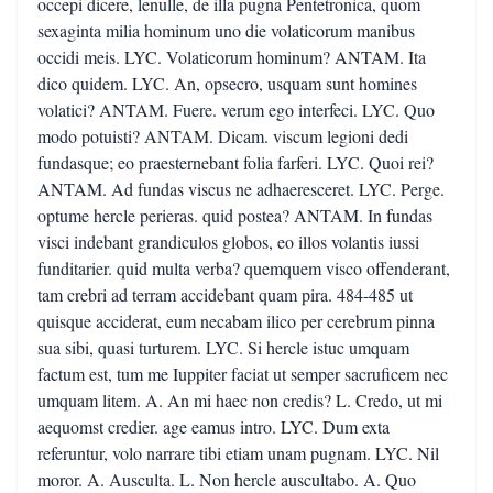
occepi dicere, lenulle, de illa pugna Pentetronica, quom
sexaginta milia hominum uno die volaticorum manibus
occidi meis. LYC. Volaticorum hominum? ANTAM. Ita
dico quidem. LYC. An, opsecro, usquam sunt homines
volatici? ANTAM. Fuere. verum ego interfeci. LYC. Quo
modo potuisti? ANTAM. Dicam. viscum legioni dedi
fundasque; eo praesternebant folia farferi. LYC. Quoi rei?
ANTAM. Ad fundas viscus ne adhaeresceret. LYC. Perge.
optume hercle perieras. quid postea? ANTAM. In fundas
visci indebant grandiculos globos, eo illos volantis iussi
funditarier. quid multa verba? quemquem visco offenderant,
tam crebri ad terram accidebant quam pira. 484-485 ut
quisque acciderat, eum necabam ilico per cerebrum pinna
sua sibi, quasi turturem. LYC. Si hercle istuc umquam
factum est, tum me Iuppiter faciat ut semper sacruficem nec
umquam litem. A. An mi haec non credis? L. Credo, ut mi
aequomst credier. age eamus intro. LYC. Dum exta
referuntur, volo narrare tibi etiam unam pugnam. LYC. Nil
moror. A. Ausculta. L. Non hercle auscultabo. A. Quo