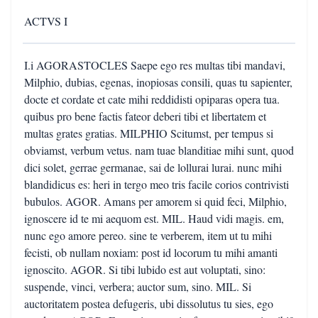
ACTVS I
I.i AGORASTOCLES Saepe ego res multas tibi mandavi,
Milphio, dubias, egenas, inopiosas consili, quas tu sapienter,
docte et cordate et cate mihi reddidisti opiparas opera tua.
quibus pro bene factis fateor deberi tibi et libertatem et
multas grates gratias. MILPHIO Scitumst, per tempus si
obviamst, verbum vetus. nam tuae blanditiae mihi sunt, quod
dici solet, gerrae germanae, sai de lollurai lurai. nunc mihi
blandidicus es: heri in tergo meo tris facile corios contrivisti
bubulos. AGOR. Amans per amorem si quid feci, Milphio,
ignoscere id te mi aequom est. MIL. Haud vidi magis. em,
nunc ego amore pereo. sine te verberem, item ut tu mihi
fecisti, ob nullam noxiam: post id locorum tu mihi amanti
ignoscito. AGOR. Si tibi lubido est aut voluptati, sino:
suspende, vinci, verbera; auctor sum, sino. MIL. Si
auctoritatem postea defugeris, ubi dissolutus tu sies, ego