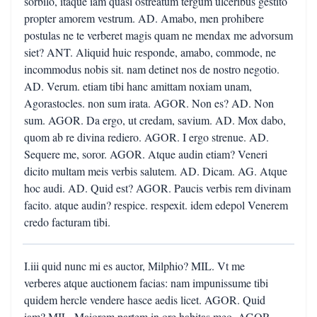
I.iii quid nunc mi es auctor, Milphio? MIL. Vt me
verberes atque auctionem facias: nam impunissume tibi
quidem hercle vendere hasce aedis licet. AGOR. Quid
iam? MIL. Maiorem partem in ore habitas meo. AGOR.