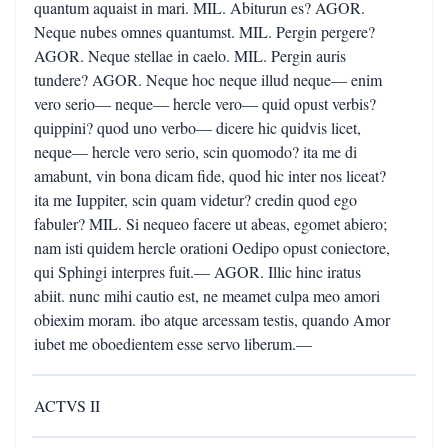
quantum aquaist in mari. MIL. Abiturun es? AGOR.
Neque nubes omnes quantumst. MIL. Pergin pergere?
AGOR. Neque stellae in caelo. MIL. Pergin auris
tundere? AGOR. Neque hoc neque illud neque— enim
vero serio— neque— hercle vero— quid opust verbis?
quippini? quod uno verbo— dicere hic quidvis licet,
neque— hercle vero serio, scin quomodo? ita me di
amabunt, vin bona dicam fide, quod hic inter nos liceat?
ita me Iuppiter, scin quam videtur? credin quod ego
fabuler? MIL. Si nequeo facere ut abeas, egomet abiero;
nam isti quidem hercle orationi Oedipo opust coniectore,
qui Sphingi interpres fuit.— AGOR. Illic hinc iratus
abiit. nunc mihi cautio est, ne meamet culpa meo amori
obiexim moram. ibo atque arcessam testis, quando Amor
iubet me oboedientem esse servo liberum.—
ACTVS II