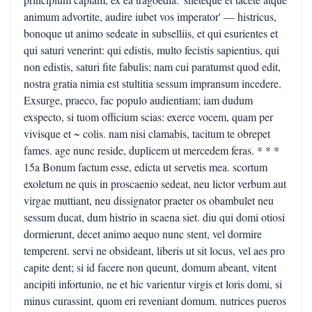
animum advortite, audire iubet vos imperator' — histricus,
bonoque ut animo sedeate in subselliis, et qui esurientes et
qui saturi venerint: qui edistis, multo fecistis sapientius, qui
non edistis, saturi fite fabulis; nam cui paratumst quod edit,
nostra gratia nimia est stultitia sessum impransum incedere.
Exsurge, praeco, fac populo audientiam; iam dudum
exspecto, si tuom officium scias: exerce vocem, quam per
vivisque et ~ colis. nam nisi clamabis, tacitum te obrepet
fames. age nunc reside, duplicem ut mercedem feras. * * *
15a Bonum factum esse, edicta ut servetis mea. scortum
exoletum ne quis in proscaenio sedeat, neu lictor verbum aut
virgae muttiant, neu dissignator praeter os obambulet neu
sessum ducat, dum histrio in scaena siet. diu qui domi otiosi
dormierunt, decet animo aequo nunc stent, vel dormire
temperent. servi ne obsideant, liberis ut sit locus, vel aes pro
capite dent; si id facere non queunt, domum abeant, vitent
ancipiti infortunio, ne et hic varientur virgis et loris domi, si
minus curassint, quom eri reveniant domum. nutrices pueros