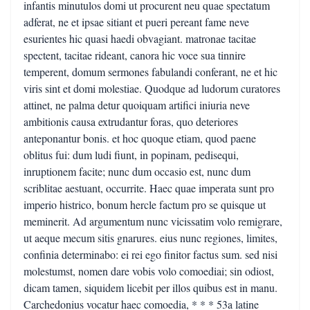
infantis minutulos domi ut procurent neu quae spectatum
adferat, ne et ipsae sitiant et pueri pereant fame neve
esurientes hic quasi haedi obvagiant. matronae tacitae
spectent, tacitae rideant, canora hic voce sua tinnire
temperent, domum sermones fabulandi conferant, ne et hic
viris sint et domi molestiae. Quodque ad ludorum curatores
attinet, ne palma detur quoiquam artifici iniuria neve
ambitionis causa extrudantur foras, quo deteriores
anteponantur bonis. et hoc quoque etiam, quod paene
oblitus fui: dum ludi fiunt, in popinam, pedisequi,
inruptionem facite; nunc dum occasio est, nunc dum
scriblitae aestuant, occurrite. Haec quae imperata sunt pro
imperio histrico, bonum hercle factum pro se quisque ut
meminerit. Ad argumentum nunc vicissatim volo remigrare,
ut aeque mecum sitis gnarures. eius nunc regiones, limites,
confinia determinabo: ei rei ego finitor factus sum. sed nisi
molestumst, nomen dare vobis volo comoediai; sin odiost,
dicam tamen, siquidem licebit per illos quibus est in manu.
Carchedonius vocatur haec comoedia, * * * 53a latine