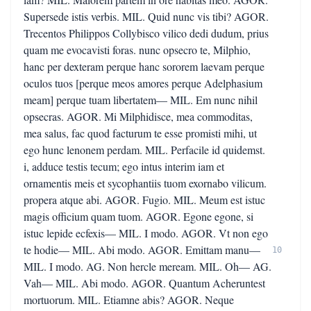
Supersede istis verbis. MIL. Quid nunc vis tibi? AGOR.
Trecentos Philippos Collybisco vilico dedi dudum, prius
quam me evocavisti foras. nunc opsecro te, Milphio,
hanc per dexteram perque hanc sororem laevam perque
oculos tuos [perque meos amores perque Adelphasium
meam] perque tuam libertatem— MIL. Em nunc nihil
opsecras. AGOR. Mi Milphidisce, mea commoditas,
mea salus, fac quod facturum te esse promisti mihi, ut
ego hunc lenonem perdam. MIL. Perfacile id quidemst.
i, adduce testis tecum; ego intus interim iam et
ornamentis meis et sycophantiis tuom exornabo vilicum.
propera atque abi. AGOR. Fugio. MIL. Meum est istuc
magis officium quam tuom. AGOR. Egone egone, si
istuc lepide ecfexis— MIL. I modo. AGOR. Vt non ego
te hodie— MIL. Abi modo. AGOR. Emittam manu—
10
MIL. I modo. AG. Non hercle meream. MIL. Oh— AG.
Vah— MIL. Abi modo. AGOR. Quantum Acheruntest
mortuorum. MIL. Etiamne abis? AGOR. Neque