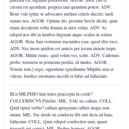
cursim est agendum. propera iam quantum potest. ADV.
Bene vale igitur. te advocatos meliust celeris ducere; tardi
sumus nos. AGOR. Optime itis, pessime hercle dicitis. quin
etiam deciderint vobis femina in talos velim. ADV. At
edepol nos tibi in lumbos linguam atque oculos in solum.
AGOR. Heia, hau vostrumst iracundos esse, quod dixi ioco.
ADV. Nec tuom quidem est amicis per iocum iniuste loqui.
AGOR. Mittite istaec. quid velim vos, scitis. ADV. Callemus
probe: lenonem ut periurum perdas, id studes. AGOR.
Tenetis rem.] euge, opportune egrediuntur Milphio una et
vilicus. basilice exornatus incedit et fabre ad fallaciam.
III.ii MILPHIO Iam tenes praecepta in corde?
COLLYBISCVS Pulchre. MIL. Vide sis calleas. COLL.
Quid opust verbis? callum aprugnum callere aeque non
sinam. MIL. Fac modo ut condocta tibi sint dicta ad hanc
fallaciam. COLL. Quin edepol condoctior sum, quam
tragoedi aut comici. MIL. Probus homost. AGOR.