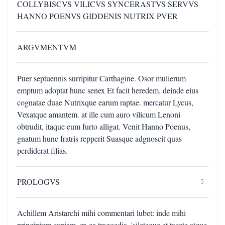
COLLYBISCVS VILICVS SYNCERASTVS SERVVS
HANNO POENVS GIDDENIS NUTRIX PVER
ARGVMENTVM
Puer septuennis surripitur Carthagine. Osor mulierum
emptum adoptat hunc senex Et facit heredem. deinde eius
cognatae duae Nutrixque earum raptae. mercatur Lycus,
Vexatque amantem. at ille cum auro vilicum Lenoni
obtrudit, itaque eum furto alligat. Venit Hanno Poenus,
gnatum hunc fratris repperit Suasque adgnoscit quas
perdiderat filias.
PROLOGVS
5
Achillem Aristarchi mihi commentari lubet: inde mihi
principium capiam, ex ea tragoedia. 'sileteque et tacete atque