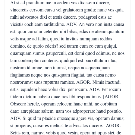
At si ad prandium me in aedem vos dixissem ducere,
vinceretis cervom cursu vel gralatorem gradu; nunc vos quia
mihi advocatos dixi et testis ducere, podagrosi estis ac
vicistis cochleam tarditudine. ADV. An vero non iusta causa
est, quor curratur celeriter ubi bibas, edas de alieno quantum
velis usque ad fatim, quod tu invitus numquam reddas
domino, de quoio ederis? sed tamen cum eo cum quiqui,
quamquam sumus pauperculi, est domi quod edimus, ne nos
tam contemptim conteras. quidquid est pauxillulum illuc,
nostrum id omne, non tuomst, neque nos quemquam
flagitamus neque nos quisquam flagitat. tua causa nemo
nostrorumst suos rupturus ramites. AGOR. Nimis iracundi
estis: equidem haec vobis dixi per iocum. ADV. Per iocum
itidem dictum habeto quae nos tibi respondimus. [AGOR.
Obsecro hercle, operam celocem hanc mihi, ne corbitam
date; attrepidate saltem, nam vos adproperare haud postulo.
ADV. Si quid tu placide otioseque agere vis, operam damus;
si properas, cursores meliust te advocatos ducere.] AGOR.
Scitis rem, narravi vobis quod vestra opera mi opus siet, de