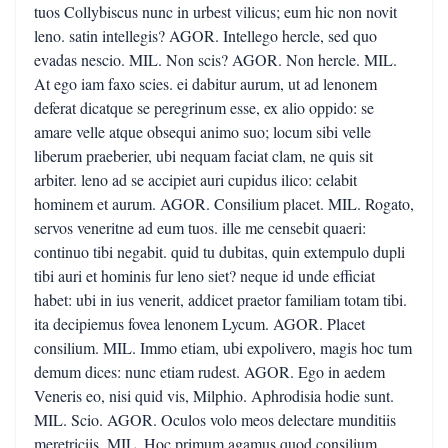
tuos Collybiscus nunc in urbest vilicus; eum hic non novit
leno. satin intellegis? AGOR. Intellego hercle, sed quo
evadas nescio. MIL. Non scis? AGOR. Non hercle. MIL.
At ego iam faxo scies. ei dabitur aurum, ut ad lenonem
deferat dicatque se peregrinum esse, ex alio oppido: se
amare velle atque obsequi animo suo; locum sibi velle
liberum praeberier, ubi nequam faciat clam, ne quis sit
arbiter. leno ad se accipiet auri cupidus ilico: celabit
hominem et aurum. AGOR. Consilium placet. MIL. Rogato,
servos veneritne ad eum tuos. ille me censebit quaeri:
continuo tibi negabit. quid tu dubitas, quin extempulo dupli
tibi auri et hominis fur leno siet? neque id unde efficiat
habet: ubi in ius venerit, addicet praetor familiam totam tibi.
ita decipiemus fovea lenonem Lycum. AGOR. Placet
consilium. MIL. Immo etiam, ubi expolivero, magis hoc tum
demum dices: nunc etiam rudest. AGOR. Ego in aedem
Veneris eo, nisi quid vis, Milphio. Aphrodisia hodie sunt.
MIL. Scio. AGOR. Oculos volo meos delectare munditiis
meretriciis. MIL. Hoc primum agamus quod consilium