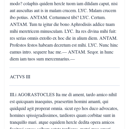
modo? colaphis quidem hercle tuom iam dilidam caput, nisi
aut auscultas aut is in malam crucem. LYC. Malam crucem
ibo potius. ANTAM. Certumnest tibi? LYC. Certum.
ANTAM. Tum tu igitur die bono Aphrodisiis addice tuam
mihi meretricem minusculam. LYC. Ita res divina mihi fuit:
res serias omnis extollo ex hoc die in alium diem. ANTAM.
Profestos festos habeam decretum est mihi. LYC. Nunc hinc
eamus intro. sequere hac me.— ANTAM. Seqor. in hunc
diem iam tuos sum mercennarius.—
ACTVS III
III.i AGORASTOCLES Ita me di ament, tardo amico nihil
est quicquam inaequius, praesertim homini amanti, qui
quidquid agit properat omnia. sicut ego hos duco advocatos,
homines spissigradissimos, tardiores quam corbitae sunt in
tranquillo mari. atque equidem hercle dedita opera amicos
fugitavi senes: scibam aetate tardiores, metui meo amori