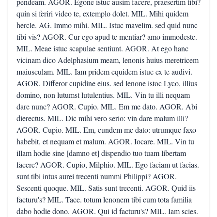
pendeam. AGOR. Egone istuc ausim facere, praesertim tibi?
quin si feriri video te, extemplo dolet. MIL. Mihi quidem
hercle. AG. Immo mihi. MIL. Istuc mavelim. sed quid nunc
tibi vis? AGOR. Cur ego apud te mentiar? amo immodeste.
MIL. Meae istuc scapulae sentiunt. AGOR. At ego hanc
vicinam dico Adelphasium meam, lenonis huius meretricem
maiusculam. MIL. Iam pridem equidem istuc ex te audivi.
AGOR. Differor cupidine eius. sed lenone istoc Lyco, illius
domino, non lutumst lutulentius. MIL. Vin tu illi nequam
dare nunc? AGOR. Cupio. MIL. Em me dato. AGOR. Abi
dierectus. MIL. Dic mihi vero serio: vin dare malum illi?
AGOR. Cupio. MIL. Em, eundem me dato: utrumque faxo
habebit, et nequam et malum. AGOR. Iocare. MIL. Vin tu
illam hodie sine [damno et] dispendio tuo tuam libertam
facere? AGOR. Cupio, Milphio. MIL. Ego faciam ut facias.
sunt tibi intus aurei trecenti nummi Philippi? AGOR.
Sescenti quoque. MIL. Satis sunt trecenti. AGOR. Quid iis
facturu's? MIL. Tace. totum lenonem tibi cum tota familia
dabo hodie dono. AGOR. Qui id facturu's? MIL. Iam scies.