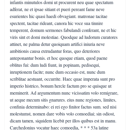
infantis minutulos domi ut procurent neu quae spectatum
adferat, ne et ipsae sitiant et pueri pereant fame neve
esurientes hic quasi haedi obvagiant. matronae tacitae
spectent, tacitae rideant, canora hic voce sua tinnire
temperent, domum sermones fabulandi conferant, ne et hic
viris sint et domi molestiae. Quodque ad ludorum curatores
attinet, ne palma detur quoiquam artifici iniuria neve
ambitionis causa extrudantur foras, quo deteriores
anteponantur bonis. et hoc quoque etiam, quod paene
oblitus fui: dum ludi fiunt, in popinam, pedisequi,
inruptionem facite; nunc dum occasio est, nunc dum
scriblitae aestuant, occurrite. Haec quae imperata sunt pro
imperio histrico, bonum hercle factum pro se quisque ut
meminerit. Ad argumentum nunc vicissatim volo remigrare,
ut aeque mecum sitis gnarures. eius nunc regiones, limites,
confinia determinabo: ei rei ego finitor factus sum. sed nisi
molestumst, nomen dare vobis volo comoediai; sin odiost,
dicam tamen, siquidem licebit per illos quibus est in manu.
Carchedonius vocatur haec comoedia, * * * 53a latine