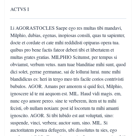
ACTVS I
I.i AGORASTOCLES Saepe ego res multas tibi mandavi,
Milphio, dubias, egenas, inopiosas consili, quas tu sapienter,
docte et cordate et cate mihi reddidisti opiparas opera tua.
quibus pro bene factis fateor deberi tibi et libertatem et
multas grates gratias. MILPHIO Scitumst, per tempus si
obviamst, verbum vetus. nam tuae blanditiae mihi sunt, quod
dici solet, gerrae germanae, sai de lollurai lurai. nunc mihi
blandidicus es: heri in tergo meo tris facile corios contrivisti
bubulos. AGOR. Amans per amorem si quid feci, Milphio,
ignoscere id te mi aequom est. MIL. Haud vidi magis. em,
nunc ego amore pereo. sine te verberem, item ut tu mihi
fecisti, ob nullam noxiam: post id locorum tu mihi amanti
ignoscito. AGOR. Si tibi lubido est aut voluptati, sino:
suspende, vinci, verbera; auctor sum, sino. MIL. Si
auctoritatem postea defugeris, ubi dissolutus tu sies, ego