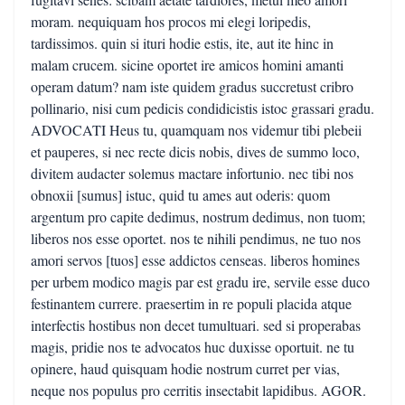
moram. nequiquam hos procos mi elegi loripedis,
tardissimos. quin si ituri hodie estis, ite, aut ite hinc in
malam crucem. sicine oportet ire amicos homini amanti
operam datum? nam iste quidem gradus succretust cribro
pollinario, nisi cum pedicis condidicistis istoc grassari gradu.
ADVOCATI Heus tu, quamquam nos videmur tibi plebeii
et pauperes, si nec recte dicis nobis, dives de summo loco,
divitem audacter solemus mactare infortunio. nec tibi nos
obnoxii [sumus] istuc, quid tu ames aut oderis: quom
argentum pro capite dedimus, nostrum dedimus, non tuom;
liberos nos esse oportet. nos te nihili pendimus, ne tuo nos
amori servos [tuos] esse addictos censeas. liberos homines
per urbem modico magis par est gradu ire, servile esse duco
festinantem currere. praesertim in re populi placida atque
interfectis hostibus non decet tumultuari. sed si properabas
magis, pridie nos te advocatos huc duxisse oportuit. ne tu
opinere, haud quisquam hodie nostrum curret per vias,
neque nos populus pro cerritis insectabit lapidibus. AGOR.