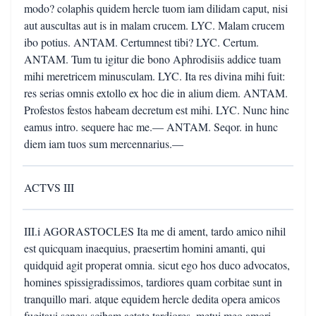
modo? colaphis quidem hercle tuom iam dilidam caput, nisi
aut auscultas aut is in malam crucem. LYC. Malam crucem
ibo potius. ANTAM. Certumnest tibi? LYC. Certum.
ANTAM. Tum tu igitur die bono Aphrodisiis addice tuam
mihi meretricem minusculam. LYC. Ita res divina mihi fuit:
res serias omnis extollo ex hoc die in alium diem. ANTAM.
Profestos festos habeam decretum est mihi. LYC. Nunc hinc
eamus intro. sequere hac me.— ANTAM. Seqor. in hunc
diem iam tuos sum mercennarius.—
ACTVS III
III.i AGORASTOCLES Ita me di ament, tardo amico nihil
est quicquam inaequius, praesertim homini amanti, qui
quidquid agit properat omnia. sicut ego hos duco advocatos,
homines spissigradissimos, tardiores quam corbitae sunt in
tranquillo mari. atque equidem hercle dedita opera amicos
fugitavi senes: scibam aetate tardiores, metui meo amori