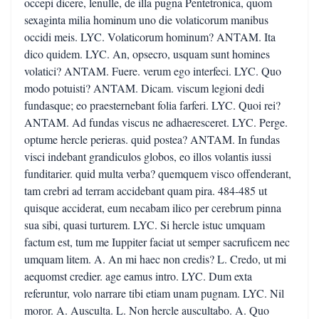
occepi dicere, lenulle, de illa pugna Pentetronica, quom
sexaginta milia hominum uno die volaticorum manibus
occidi meis. LYC. Volaticorum hominum? ANTAM. Ita
dico quidem. LYC. An, opsecro, usquam sunt homines
volatici? ANTAM. Fuere. verum ego interfeci. LYC. Quo
modo potuisti? ANTAM. Dicam. viscum legioni dedi
fundasque; eo praesternebant folia farferi. LYC. Quoi rei?
ANTAM. Ad fundas viscus ne adhaeresceret. LYC. Perge.
optume hercle perieras. quid postea? ANTAM. In fundas
visci indebant grandiculos globos, eo illos volantis iussi
funditarier. quid multa verba? quemquem visco offenderant,
tam crebri ad terram accidebant quam pira. 484-485 ut
quisque acciderat, eum necabam ilico per cerebrum pinna
sua sibi, quasi turturem. LYC. Si hercle istuc umquam
factum est, tum me Iuppiter faciat ut semper sacruficem nec
umquam litem. A. An mi haec non credis? L. Credo, ut mi
aequomst credier. age eamus intro. LYC. Dum exta
referuntur, volo narrare tibi etiam unam pugnam. LYC. Nil
moror. A. Ausculta. L. Non hercle auscultabo. A. Quo