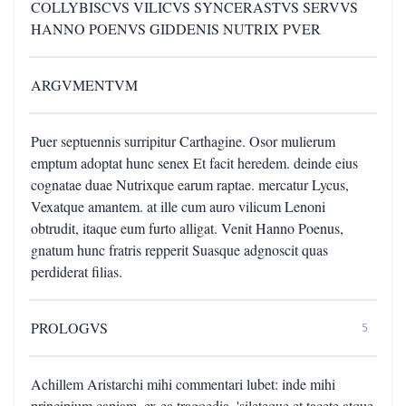
COLLYBISCVS VILICVS SYNCERASTVS SERVVS
HANNO POENVS GIDDENIS NUTRIX PVER
ARGVMENTVM
Puer septuennis surripitur Carthagine. Osor mulierum
emptum adoptat hunc senex Et facit heredem. deinde eius
cognatae duae Nutrixque earum raptae. mercatur Lycus,
Vexatque amantem. at ille cum auro vilicum Lenoni
obtrudit, itaque eum furto alligat. Venit Hanno Poenus,
gnatum hunc fratris repperit Suasque adgnoscit quas
perdiderat filias.
PROLOGVS
5
Achillem Aristarchi mihi commentari lubet: inde mihi
principium capiam, ex ea tragoedia. 'sileteque et tacete atque