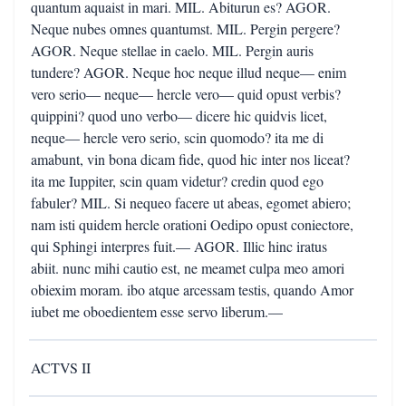
quantum aquaist in mari. MIL. Abiturun es? AGOR.
Neque nubes omnes quantumst. MIL. Pergin pergere?
AGOR. Neque stellae in caelo. MIL. Pergin auris
tundere? AGOR. Neque hoc neque illud neque— enim
vero serio— neque— hercle vero— quid opust verbis?
quippini? quod uno verbo— dicere hic quidvis licet,
neque— hercle vero serio, scin quomodo? ita me di
amabunt, vin bona dicam fide, quod hic inter nos liceat?
ita me Iuppiter, scin quam videtur? credin quod ego
fabuler? MIL. Si nequeo facere ut abeas, egomet abiero;
nam isti quidem hercle orationi Oedipo opust coniectore,
qui Sphingi interpres fuit.— AGOR. Illic hinc iratus
abiit. nunc mihi cautio est, ne meamet culpa meo amori
obiexim moram. ibo atque arcessam testis, quando Amor
iubet me oboedientem esse servo liberum.—
ACTVS II