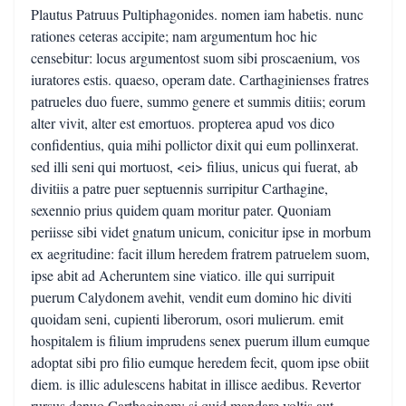
Plautus Patruus Pultiphagonides. nomen iam habetis. nunc
rationes ceteras accipite; nam argumentum hoc hic
censebitur: locus argumentost suom sibi proscaenium, vos
iuratores estis. quaeso, operam date. Carthaginienses fratres
patrueles duo fuere, summo genere et summis ditiis; eorum
alter vivit, alter est emortuos. propterea apud vos dico
confidentius, quia mihi pollictor dixit qui eum pollinxerat.
sed illi seni qui mortuost, <ei> filius, unicus qui fuerat, ab
divitiis a patre puer septuennis surripitur Carthagine,
sexennio prius quidem quam moritur pater. Quoniam
periisse sibi videt gnatum unicum, conicitur ipse in morbum
ex aegritudine: facit illum heredem fratrem patruelem suom,
ipse abit ad Acheruntem sine viatico. ille qui surripuit
puerum Calydonem avehit, vendit eum domino hic diviti
quoidam seni, cupienti liberorum, osori mulierum. emit
hospitalem is filium imprudens senex puerum illum eumque
adoptat sibi pro filio eumque heredem fecit, quom ipse obiit
diem. is illic adulescens habitat in illisce aedibus. Revertor
rursus denuo Carthaginem: si quid mandare voltis aut