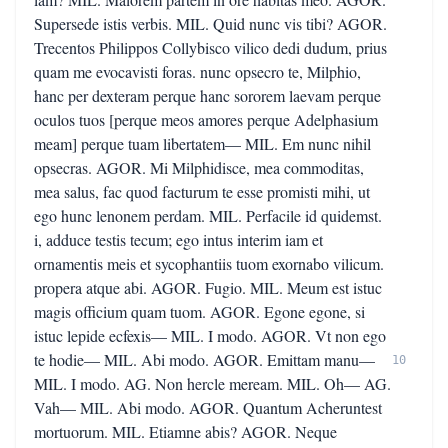
Supersede istis verbis. MIL. Quid nunc vis tibi? AGOR.
Trecentos Philippos Collybisco vilico dedi dudum, prius
quam me evocavisti foras. nunc opsecro te, Milphio,
hanc per dexteram perque hanc sororem laevam perque
oculos tuos [perque meos amores perque Adelphasium
meam] perque tuam libertatem— MIL. Em nunc nihil
opsecras. AGOR. Mi Milphidisce, mea commoditas,
mea salus, fac quod facturum te esse promisti mihi, ut
ego hunc lenonem perdam. MIL. Perfacile id quidemst.
i, adduce testis tecum; ego intus interim iam et
ornamentis meis et sycophantiis tuom exornabo vilicum.
propera atque abi. AGOR. Fugio. MIL. Meum est istuc
magis officium quam tuom. AGOR. Egone egone, si
istuc lepide ecfexis— MIL. I modo. AGOR. Vt non ego
te hodie— MIL. Abi modo. AGOR. Emittam manu—
10
MIL. I modo. AG. Non hercle meream. MIL. Oh— AG.
Vah— MIL. Abi modo. AGOR. Quantum Acheruntest
mortuorum. MIL. Etiamne abis? AGOR. Neque