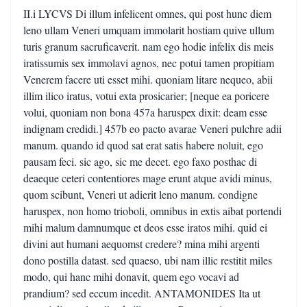
II.i LYCVS Di illum infelicent omnes, qui post hunc diem
leno ullam Veneri umquam immolarit hostiam quive ullum
turis granum sacruficaverit. nam ego hodie infelix dis meis
iratissumis sex immolavi agnos, nec potui tamen propitiam
Venerem facere uti esset mihi. quoniam litare nequeo, abii
illim ilico iratus, votui exta prosicarier; [neque ea poricere
volui, quoniam non bona 457a haruspex dixit: deam esse
indignam credidi.] 457b eo pacto avarae Veneri pulchre adii
manum. quando id quod sat erat satis habere noluit, ego
pausam feci. sic ago, sic me decet. ego faxo posthac di
deaeque ceteri contentiores mage erunt atque avidi minus,
quom scibunt, Veneri ut adierit leno manum. condigne
haruspex, non homo trioboli, omnibus in extis aibat portendi
mihi malum damnumque et deos esse iratos mihi. quid ei
divini aut humani aequomst credere? mina mihi argenti
dono postilla datast. sed quaeso, ubi nam illic restitit miles
modo, qui hanc mihi donavit, quem ego vocavi ad
prandium? sed eccum incedit. ANTAMONIDES Ita ut