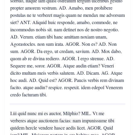
I.iii quid nunc mi es auctor, Milphio? MIL. Vt me
verberes atque auctionem facias: nam impunissume tibi
quidem hercle vendere hasce aedis licet. AGOR. Quid
iam? MIL. Maiorem partem in ore habitas meo. AGOR.