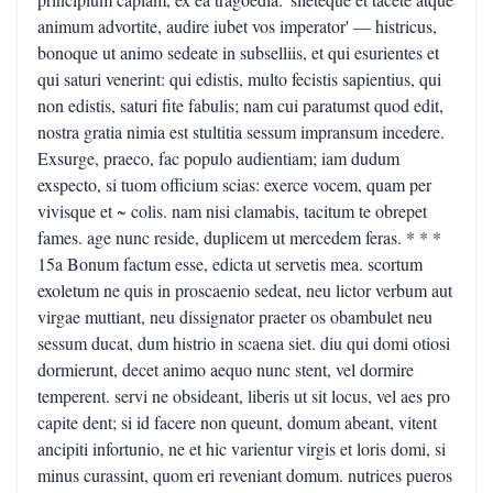
animum advortite, audire iubet vos imperator' — histricus,
bonoque ut animo sedeate in subselliis, et qui esurientes et
qui saturi venerint: qui edistis, multo fecistis sapientius, qui
non edistis, saturi fite fabulis; nam cui paratumst quod edit,
nostra gratia nimia est stultitia sessum impransum incedere.
Exsurge, praeco, fac populo audientiam; iam dudum
exspecto, si tuom officium scias: exerce vocem, quam per
vivisque et ~ colis. nam nisi clamabis, tacitum te obrepet
fames. age nunc reside, duplicem ut mercedem feras. * * *
15a Bonum factum esse, edicta ut servetis mea. scortum
exoletum ne quis in proscaenio sedeat, neu lictor verbum aut
virgae muttiant, neu dissignator praeter os obambulet neu
sessum ducat, dum histrio in scaena siet. diu qui domi otiosi
dormierunt, decet animo aequo nunc stent, vel dormire
temperent. servi ne obsideant, liberis ut sit locus, vel aes pro
capite dent; si id facere non queunt, domum abeant, vitent
ancipiti infortunio, ne et hic varientur virgis et loris domi, si
minus curassint, quom eri reveniant domum. nutrices pueros