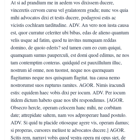
At si ad prandium me in aedem vos dixissem ducere,
vinceretis cervom cursu vel gralatorem gradu; nunc vos quia
mihi advocatos dixi et testis ducere, podagrosi estis ac
vicistis cochleam tarditudine. ADV. An vero non iusta causa
est, quor curratur celeriter ubi bibas, edas de alieno quantum
velis usque ad fatim, quod tu invitus numquam reddas
domino, de quoio ederis? sed tamen cum eo cum quiqui,
quamquam sumus pauperculi, est domi quod edimus, ne nos
tam contemptim conteras. quidquid est pauxillulum illuc,
nostrum id omne, non tuomst, neque nos quemquam
flagitamus neque nos quisquam flagitat. tua causa nemo
nostrorumst suos rupturus ramites. AGOR. Nimis iracundi
estis: equidem haec vobis dixi per iocum. ADV. Per iocum
itidem dictum habeto quae nos tibi respondimus. [AGOR.
Obsecro hercle, operam celocem hanc mihi, ne corbitam
date; attrepidate saltem, nam vos adproperare haud postulo.
ADV. Si quid tu placide otioseque agere vis, operam damus;
si properas, cursores meliust te advocatos ducere.] AGOR.
Scitis rem, narravi vobis quod vestra opera mi opus siet, de