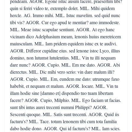
pendeam. AGOR. Egone istuc ausim facere, praesertim tibi?
quin si feriri video te, extemplo dolet. MIL. Mihi quidem
hercle. AG. Immo mihi. MIL. Istuc mavelim. sed quid nunc
tibi vis? AGOR. Cur ego apud te mentiar? amo immodeste.
MIL. Meae istuc scapulae sentiunt. AGOR. At ego hanc
vicinam dico Adelphasium meam, lenonis huius meretricem
maiusculam. MIL. Iam pridem equidem istuc ex te audivi.
AGOR. Differor cupidine eius. sed lenone istoc Lyco, illius
domino, non lutumst lutulentius. MIL. Vin tu illi nequam
dare nunc? AGOR. Cupio. MIL. Em me dato. AGOR. Abi
dierectus. MIL. Dic mihi vero serio: vin dare malum illi?
AGOR. Cupio. MIL. Em, eundem me dato: utrumque faxo
habebit, et nequam et malum. AGOR. Iocare. MIL. Vin tu
illam hodie sine [damno et] dispendio tuo tuam libertam
facere? AGOR. Cupio, Milphio. MIL. Ego faciam ut facias.
sunt tibi intus aurei trecenti nummi Philippi? AGOR.
Sescenti quoque. MIL. Satis sunt trecenti. AGOR. Quid iis
facturu's? MIL. Tace. totum lenonem tibi cum tota familia
dabo hodie dono. AGOR. Qui id facturu's? MIL. Iam scies.