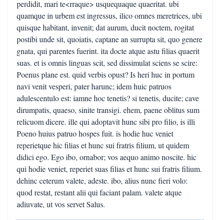
perdidit, mari te<rraque> usquequaque quaeritat. ubi
quamque in urbem est ingressus, ilico omnes meretrices, ubi
quisque habitant, invenit; dat aurum, ducit noctem, rogitat
postibi unde sit, quoiatis, captane an surrupta sit, quo genere
gnata, qui parentes fuerint. ita docte atque astu filias quaerit
suas. et is omnis linguas scit, sed dissimulat sciens se scire:
Poenus plane est. quid verbis opust? Is heri huc in portum
navi venit vesperi, pater harunc; idem huic patruos
adulescentulo est: iamne hoc tenetis? si tenetis, ducite; cave
dirumpatis, quaeso, sinite transigi. ehem, paene oblitus sum
relicuom dicere. ille qui adoptavit hunc sibi pro filio, is illi
Poeno huius patruo hospes fuit. is hodie huc veniet
reperietque hic filias et hunc sui fratris filium, ut quidem
didici ego. Ego ibo, ornabor; vos aequo animo noscite. hic
qui hodie veniet, reperiet suas filias et hunc sui fratris filium.
dehinc ceterum valete, adeste. ibo, alius nunc fieri volo:
quod restat, restant alii qui faciant palam. valete atque
adiuvate, ut vos servet Salus.