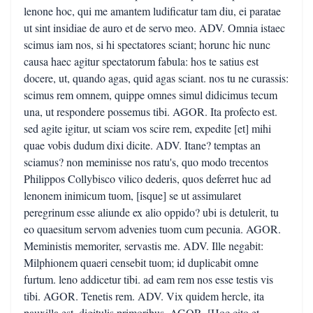
lenone hoc, qui me amantem ludificatur tam diu, ei paratae
ut sint insidiae de auro et de servo meo. ADV. Omnia istaec
scimus iam nos, si hi spectatores sciant; horunc hic nunc
causa haec agitur spectatorum fabula: hos te satius est
docere, ut, quando agas, quid agas sciant. nos tu ne curassis:
scimus rem omnem, quippe omnes simul didicimus tecum
una, ut respondere possemus tibi. AGOR. Ita profecto est.
sed agite igitur, ut sciam vos scire rem, expedite [et] mihi
quae vobis dudum dixi dicite. ADV. Itane? temptas an
sciamus? non meminisse nos ratu's, quo modo trecentos
Philippos Collybisco vilico dederis, quos deferret huc ad
lenonem inimicum tuom, [isque] se ut assimularet
peregrinum esse aliunde ex alio oppido? ubi is detulerit, tu
eo quaesitum servom advenies tuom cum pecunia. AGOR.
Meministis memoriter, servastis me. ADV. Ille negabit:
Milphionem quaeri censebit tuom; id duplicabit omne
furtum. leno addicetur tibi. ad eam rem nos esse testis vis
tibi. AGOR. Tenetis rem. ADV. Vix quidem hercle, ita
pauxilla est, digitulis primoribus. AGOR. [Hoc cito et