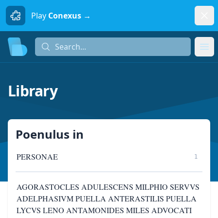
Dism
Play
Conexus →
Search...
Search...
Ope
Library
Poenulus
in
PERSONAE
1
AGORASTOCLES ADULESCENS MILPHIO SERVVS
ADELPHASIVM PUELLA ANTERASTILIS PUELLA
LYCVS LENO ANTAMONIDES MILES ADVOCATI