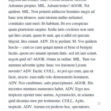
Adeamus propius. MIL. Adsunt testes? AGOR. Tot
quidem. MIL. Non potuisti adducere homines magis ad
hanc rem idoneos. nam istorum nullus nefastust:
comitiales sunt meri; ibi habitant, ibi eos conspicias
quam praetorem saepius. hodie iuris coctiores non sunt
qui lites creant, quam hi sunt, qui si nihil est quicum
litigent, lites emunt. ADV. Di te perdant. M. Vos quidem
hercle— cum eo cum quiqui tamen et bene et benigne
facitis, quom ero amanti operam datis. sed isti iam sciunt,
negoti quid sit? AGOR. Omne in ordine. MIL. Tum vos
animum advortite igitur. hunc vos lenonem Lycum
novistis? ADV. Facile. COLL. At pol ego eum, qua sit
facie, nescio. eum mihi volo demonstretis hominem.
ADV. Nos curabimus. satis praeceptumst. AGOR. Hic
trecentos nummos numeratos habet. ADV. Ergo nos
inspicere oportet istuc aurum, Agorastocles, ut sciamus
quid dicamus mox pro testimonio. COLL. Agite,
15
inspicite. ADV. Aurum est profecto hoc, spectatores,