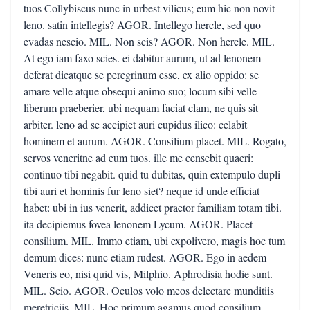
tuos Collybiscus nunc in urbest vilicus; eum hic non novit
leno. satin intellegis? AGOR. Intellego hercle, sed quo
evadas nescio. MIL. Non scis? AGOR. Non hercle. MIL.
At ego iam faxo scies. ei dabitur aurum, ut ad lenonem
deferat dicatque se peregrinum esse, ex alio oppido: se
amare velle atque obsequi animo suo; locum sibi velle
liberum praeberier, ubi nequam faciat clam, ne quis sit
arbiter. leno ad se accipiet auri cupidus ilico: celabit
hominem et aurum. AGOR. Consilium placet. MIL. Rogato,
servos veneritne ad eum tuos. ille me censebit quaeri:
continuo tibi negabit. quid tu dubitas, quin extempulo dupli
tibi auri et hominis fur leno siet? neque id unde efficiat
habet: ubi in ius venerit, addicet praetor familiam totam tibi.
ita decipiemus fovea lenonem Lycum. AGOR. Placet
consilium. MIL. Immo etiam, ubi expolivero, magis hoc tum
demum dices: nunc etiam rudest. AGOR. Ego in aedem
Veneris eo, nisi quid vis, Milphio. Aphrodisia hodie sunt.
MIL. Scio. AGOR. Oculos volo meos delectare munditiis
meretriciis. MIL. Hoc primum agamus quod consilium