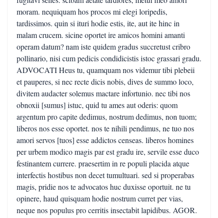
moram. nequiquam hos procos mi elegi loripedis,
tardissimos. quin si ituri hodie estis, ite, aut ite hinc in
malam crucem. sicine oportet ire amicos homini amanti
operam datum? nam iste quidem gradus succretust cribro
pollinario, nisi cum pedicis condidicistis istoc grassari gradu.
ADVOCATI Heus tu, quamquam nos videmur tibi plebeii
et pauperes, si nec recte dicis nobis, dives de summo loco,
divitem audacter solemus mactare infortunio. nec tibi nos
obnoxii [sumus] istuc, quid tu ames aut oderis: quom
argentum pro capite dedimus, nostrum dedimus, non tuom;
liberos nos esse oportet. nos te nihili pendimus, ne tuo nos
amori servos [tuos] esse addictos censeas. liberos homines
per urbem modico magis par est gradu ire, servile esse duco
festinantem currere. praesertim in re populi placida atque
interfectis hostibus non decet tumultuari. sed si properabas
magis, pridie nos te advocatos huc duxisse oportuit. ne tu
opinere, haud quisquam hodie nostrum curret per vias,
neque nos populus pro cerritis insectabit lapidibus. AGOR.