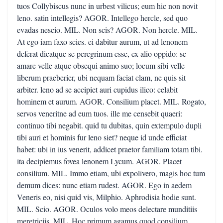
tuos Collybiscus nunc in urbest vilicus; eum hic non novit
leno. satin intellegis? AGOR. Intellego hercle, sed quo
evadas nescio. MIL. Non scis? AGOR. Non hercle. MIL.
At ego iam faxo scies. ei dabitur aurum, ut ad lenonem
deferat dicatque se peregrinum esse, ex alio oppido: se
amare velle atque obsequi animo suo; locum sibi velle
liberum praeberier, ubi nequam faciat clam, ne quis sit
arbiter. leno ad se accipiet auri cupidus ilico: celabit
hominem et aurum. AGOR. Consilium placet. MIL. Rogato,
servos veneritne ad eum tuos. ille me censebit quaeri:
continuo tibi negabit. quid tu dubitas, quin extempulo dupli
tibi auri et hominis fur leno siet? neque id unde efficiat
habet: ubi in ius venerit, addicet praetor familiam totam tibi.
ita decipiemus fovea lenonem Lycum. AGOR. Placet
consilium. MIL. Immo etiam, ubi expolivero, magis hoc tum
demum dices: nunc etiam rudest. AGOR. Ego in aedem
Veneris eo, nisi quid vis, Milphio. Aphrodisia hodie sunt.
MIL. Scio. AGOR. Oculos volo meos delectare munditiis
meretriciis. MIL. Hoc primum agamus quod consilium