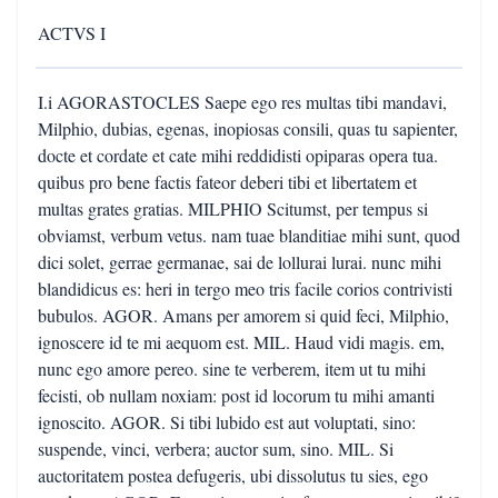
ACTVS I
I.i AGORASTOCLES Saepe ego res multas tibi mandavi,
Milphio, dubias, egenas, inopiosas consili, quas tu sapienter,
docte et cordate et cate mihi reddidisti opiparas opera tua.
quibus pro bene factis fateor deberi tibi et libertatem et
multas grates gratias. MILPHIO Scitumst, per tempus si
obviamst, verbum vetus. nam tuae blanditiae mihi sunt, quod
dici solet, gerrae germanae, sai de lollurai lurai. nunc mihi
blandidicus es: heri in tergo meo tris facile corios contrivisti
bubulos. AGOR. Amans per amorem si quid feci, Milphio,
ignoscere id te mi aequom est. MIL. Haud vidi magis. em,
nunc ego amore pereo. sine te verberem, item ut tu mihi
fecisti, ob nullam noxiam: post id locorum tu mihi amanti
ignoscito. AGOR. Si tibi lubido est aut voluptati, sino:
suspende, vinci, verbera; auctor sum, sino. MIL. Si
auctoritatem postea defugeris, ubi dissolutus tu sies, ego