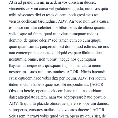
At si ad prandium me in aedem vos dixissem ducere,
vinceretis cervom cursu vel gralatorem gradu; nunc vos quia
mihi advocatos dixi et testis ducere, podagrosi estis ac
vicistis cochleam tarditudine. ADV. An vero non iusta causa
est, quor curratur celeriter ubi bibas, edas de alieno quantum
velis usque ad fatim, quod tu invitus numquam reddas
domino, de quoio ederis? sed tamen cum eo cum quiqui,
quamquam sumus pauperculi, est domi quod edimus, ne nos
tam contemptim conteras. quidquid est pauxillulum illuc,
nostrum id omne, non tuomst, neque nos quemquam
flagitamus neque nos quisquam flagitat. tua causa nemo
nostrorumst suos rupturus ramites. AGOR. Nimis iracundi
estis: equidem haec vobis dixi per iocum. ADV. Per iocum
itidem dictum habeto quae nos tibi respondimus. [AGOR.
Obsecro hercle, operam celocem hanc mihi, ne corbitam
date; attrepidate saltem, nam vos adproperare haud postulo.
ADV. Si quid tu placide otioseque agere vis, operam damus;
si properas, cursores meliust te advocatos ducere.] AGOR.
Scitis rem, narravi vobis quod vestra opera mi opus siet, de