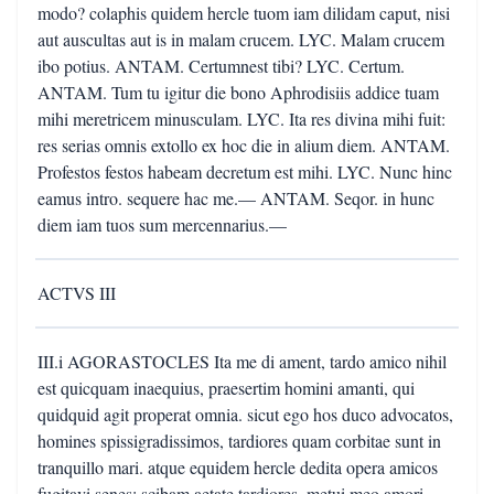
modo? colaphis quidem hercle tuom iam dilidam caput, nisi
aut auscultas aut is in malam crucem. LYC. Malam crucem
ibo potius. ANTAM. Certumnest tibi? LYC. Certum.
ANTAM. Tum tu igitur die bono Aphrodisiis addice tuam
mihi meretricem minusculam. LYC. Ita res divina mihi fuit:
res serias omnis extollo ex hoc die in alium diem. ANTAM.
Profestos festos habeam decretum est mihi. LYC. Nunc hinc
eamus intro. sequere hac me.— ANTAM. Seqor. in hunc
diem iam tuos sum mercennarius.—
ACTVS III
III.i AGORASTOCLES Ita me di ament, tardo amico nihil
est quicquam inaequius, praesertim homini amanti, qui
quidquid agit properat omnia. sicut ego hos duco advocatos,
homines spissigradissimos, tardiores quam corbitae sunt in
tranquillo mari. atque equidem hercle dedita opera amicos
fugitavi senes: scibam aetate tardiores, metui meo amori