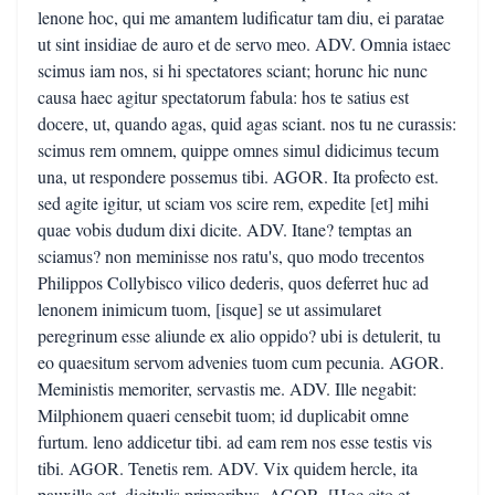
lenone hoc, qui me amantem ludificatur tam diu, ei paratae
ut sint insidiae de auro et de servo meo. ADV. Omnia istaec
scimus iam nos, si hi spectatores sciant; horunc hic nunc
causa haec agitur spectatorum fabula: hos te satius est
docere, ut, quando agas, quid agas sciant. nos tu ne curassis:
scimus rem omnem, quippe omnes simul didicimus tecum
una, ut respondere possemus tibi. AGOR. Ita profecto est.
sed agite igitur, ut sciam vos scire rem, expedite [et] mihi
quae vobis dudum dixi dicite. ADV. Itane? temptas an
sciamus? non meminisse nos ratu's, quo modo trecentos
Philippos Collybisco vilico dederis, quos deferret huc ad
lenonem inimicum tuom, [isque] se ut assimularet
peregrinum esse aliunde ex alio oppido? ubi is detulerit, tu
eo quaesitum servom advenies tuom cum pecunia. AGOR.
Meministis memoriter, servastis me. ADV. Ille negabit:
Milphionem quaeri censebit tuom; id duplicabit omne
furtum. leno addicetur tibi. ad eam rem nos esse testis vis
tibi. AGOR. Tenetis rem. ADV. Vix quidem hercle, ita
pauxilla est, digitulis primoribus. AGOR. [Hoc cito et