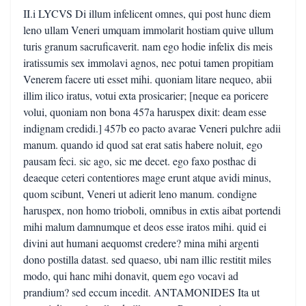
II.i LYCVS Di illum infelicent omnes, qui post hunc diem
leno ullam Veneri umquam immolarit hostiam quive ullum
turis granum sacruficaverit. nam ego hodie infelix dis meis
iratissumis sex immolavi agnos, nec potui tamen propitiam
Venerem facere uti esset mihi. quoniam litare nequeo, abii
illim ilico iratus, votui exta prosicarier; [neque ea poricere
volui, quoniam non bona 457a haruspex dixit: deam esse
indignam credidi.] 457b eo pacto avarae Veneri pulchre adii
manum. quando id quod sat erat satis habere noluit, ego
pausam feci. sic ago, sic me decet. ego faxo posthac di
deaeque ceteri contentiores mage erunt atque avidi minus,
quom scibunt, Veneri ut adierit leno manum. condigne
haruspex, non homo trioboli, omnibus in extis aibat portendi
mihi malum damnumque et deos esse iratos mihi. quid ei
divini aut humani aequomst credere? mina mihi argenti
dono postilla datast. sed quaeso, ubi nam illic restitit miles
modo, qui hanc mihi donavit, quem ego vocavi ad
prandium? sed eccum incedit. ANTAMONIDES Ita ut