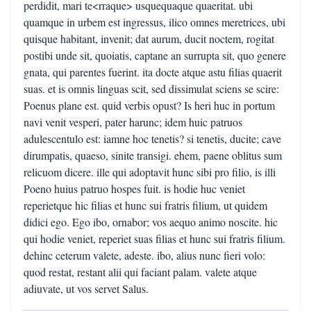
perdidit, mari te<rraque> usquequaque quaeritat. ubi
quamque in urbem est ingressus, ilico omnes meretrices, ubi
quisque habitant, invenit; dat aurum, ducit noctem, rogitat
postibi unde sit, quoiatis, captane an surrupta sit, quo genere
gnata, qui parentes fuerint. ita docte atque astu filias quaerit
suas. et is omnis linguas scit, sed dissimulat sciens se scire:
Poenus plane est. quid verbis opust? Is heri huc in portum
navi venit vesperi, pater harunc; idem huic patruos
adulescentulo est: iamne hoc tenetis? si tenetis, ducite; cave
dirumpatis, quaeso, sinite transigi. ehem, paene oblitus sum
relicuom dicere. ille qui adoptavit hunc sibi pro filio, is illi
Poeno huius patruo hospes fuit. is hodie huc veniet
reperietque hic filias et hunc sui fratris filium, ut quidem
didici ego. Ego ibo, ornabor; vos aequo animo noscite. hic
qui hodie veniet, reperiet suas filias et hunc sui fratris filium.
dehinc ceterum valete, adeste. ibo, alius nunc fieri volo:
quod restat, restant alii qui faciant palam. valete atque
adiuvate, ut vos servet Salus.