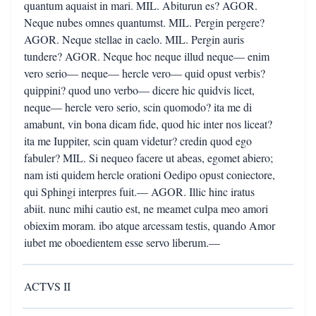
quantum aquaist in mari. MIL. Abiturun es? AGOR.
Neque nubes omnes quantumst. MIL. Pergin pergere?
AGOR. Neque stellae in caelo. MIL. Pergin auris
tundere? AGOR. Neque hoc neque illud neque— enim
vero serio— neque— hercle vero— quid opust verbis?
quippini? quod uno verbo— dicere hic quidvis licet,
neque— hercle vero serio, scin quomodo? ita me di
amabunt, vin bona dicam fide, quod hic inter nos liceat?
ita me Iuppiter, scin quam videtur? credin quod ego
fabuler? MIL. Si nequeo facere ut abeas, egomet abiero;
nam isti quidem hercle orationi Oedipo opust coniectore,
qui Sphingi interpres fuit.— AGOR. Illic hinc iratus
abiit. nunc mihi cautio est, ne meamet culpa meo amori
obiexim moram. ibo atque arcessam testis, quando Amor
iubet me oboedientem esse servo liberum.—
ACTVS II