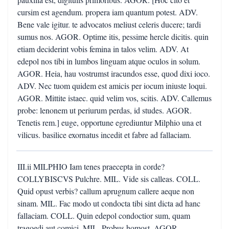
cursim est agendum. propera iam quantum potest. ADV.
Bene vale igitur. te advocatos meliust celeris ducere; tardi
sumus nos. AGOR. Optime itis, pessime hercle dicitis. quin
etiam deciderint vobis femina in talos velim. ADV. At
edepol nos tibi in lumbos linguam atque oculos in solum.
AGOR. Heia, hau vostrumst iracundos esse, quod dixi ioco.
ADV. Nec tuom quidem est amicis per iocum iniuste loqui.
AGOR. Mittite istaec. quid velim vos, scitis. ADV. Callemus
probe: lenonem ut periurum perdas, id studes. AGOR.
Tenetis rem.] euge, opportune egrediuntur Milphio una et
vilicus. basilice exornatus incedit et fabre ad fallaciam.
III.ii MILPHIO Iam tenes praecepta in corde?
COLLYBISCVS Pulchre. MIL. Vide sis calleas. COLL.
Quid opust verbis? callum aprugnum callere aeque non
sinam. MIL. Fac modo ut condocta tibi sint dicta ad hanc
fallaciam. COLL. Quin edepol condoctior sum, quam
tragoedi aut comici. MIL. Probus homost. AGOR.