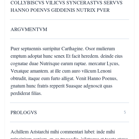
COLLYBISCVS VILICVS SYNCERASTVS SERVVS
HANNO POENVS GIDDENIS NUTRIX PVER
ARGVMENTVM
Puer septuennis surripitur Carthagine. Osor mulierum
emptum adoptat hunc senex Et facit heredem. deinde eius
cognatae duae Nutrixque earum raptae. mercatur Lycus,
Vexatque amantem. at ille cum auro vilicum Lenoni
obtrudit, itaque eum furto alligat. Venit Hanno Poenus,
gnatum hunc fratris repperit Suasque adgnoscit quas
perdiderat filias.
PROLOGVS
5
Achillem Aristarchi mihi commentari lubet: inde mihi
principium capiam, ex ea tragoedia. 'sileteque et tacete atque