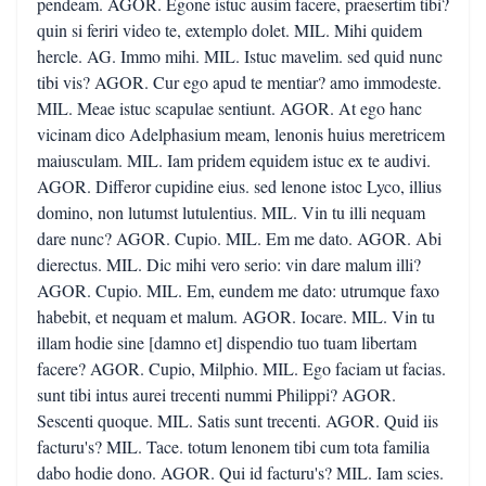
pendeam. AGOR. Egone istuc ausim facere, praesertim tibi?
quin si feriri video te, extemplo dolet. MIL. Mihi quidem
hercle. AG. Immo mihi. MIL. Istuc mavelim. sed quid nunc
tibi vis? AGOR. Cur ego apud te mentiar? amo immodeste.
MIL. Meae istuc scapulae sentiunt. AGOR. At ego hanc
vicinam dico Adelphasium meam, lenonis huius meretricem
maiusculam. MIL. Iam pridem equidem istuc ex te audivi.
AGOR. Differor cupidine eius. sed lenone istoc Lyco, illius
domino, non lutumst lutulentius. MIL. Vin tu illi nequam
dare nunc? AGOR. Cupio. MIL. Em me dato. AGOR. Abi
dierectus. MIL. Dic mihi vero serio: vin dare malum illi?
AGOR. Cupio. MIL. Em, eundem me dato: utrumque faxo
habebit, et nequam et malum. AGOR. Iocare. MIL. Vin tu
illam hodie sine [damno et] dispendio tuo tuam libertam
facere? AGOR. Cupio, Milphio. MIL. Ego faciam ut facias.
sunt tibi intus aurei trecenti nummi Philippi? AGOR.
Sescenti quoque. MIL. Satis sunt trecenti. AGOR. Quid iis
facturu's? MIL. Tace. totum lenonem tibi cum tota familia
dabo hodie dono. AGOR. Qui id facturu's? MIL. Iam scies.