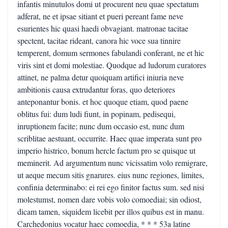
infantis minutulos domi ut procurent neu quae spectatum
adferat, ne et ipsae sitiant et pueri pereant fame neve
esurientes hic quasi haedi obvagiant. matronae tacitae
spectent, tacitae rideant, canora hic voce sua tinnire
temperent, domum sermones fabulandi conferant, ne et hic
viris sint et domi molestiae. Quodque ad ludorum curatores
attinet, ne palma detur quoiquam artifici iniuria neve
ambitionis causa extrudantur foras, quo deteriores
anteponantur bonis. et hoc quoque etiam, quod paene
oblitus fui: dum ludi fiunt, in popinam, pedisequi,
inruptionem facite; nunc dum occasio est, nunc dum
scriblitae aestuant, occurrite. Haec quae imperata sunt pro
imperio histrico, bonum hercle factum pro se quisque ut
meminerit. Ad argumentum nunc vicissatim volo remigrare,
ut aeque mecum sitis gnarures. eius nunc regiones, limites,
confinia determinabo: ei rei ego finitor factus sum. sed nisi
molestumst, nomen dare vobis volo comoediai; sin odiost,
dicam tamen, siquidem licebit per illos quibus est in manu.
Carchedonius vocatur haec comoedia, * * * 53a latine