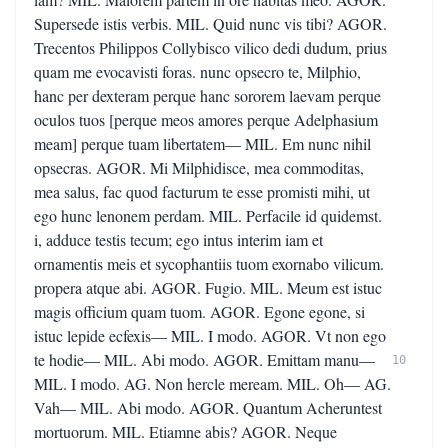
Supersede istis verbis. MIL. Quid nunc vis tibi? AGOR.
Trecentos Philippos Collybisco vilico dedi dudum, prius
quam me evocavisti foras. nunc opsecro te, Milphio,
hanc per dexteram perque hanc sororem laevam perque
oculos tuos [perque meos amores perque Adelphasium
meam] perque tuam libertatem— MIL. Em nunc nihil
opsecras. AGOR. Mi Milphidisce, mea commoditas,
mea salus, fac quod facturum te esse promisti mihi, ut
ego hunc lenonem perdam. MIL. Perfacile id quidemst.
i, adduce testis tecum; ego intus interim iam et
ornamentis meis et sycophantiis tuom exornabo vilicum.
propera atque abi. AGOR. Fugio. MIL. Meum est istuc
magis officium quam tuom. AGOR. Egone egone, si
istuc lepide ecfexis— MIL. I modo. AGOR. Vt non ego
te hodie— MIL. Abi modo. AGOR. Emittam manu—
10
MIL. I modo. AG. Non hercle meream. MIL. Oh— AG.
Vah— MIL. Abi modo. AGOR. Quantum Acheruntest
mortuorum. MIL. Etiamne abis? AGOR. Neque