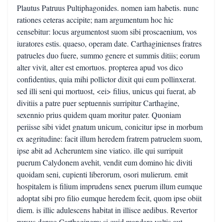
Plautus Patruus Pultiphagonides. nomen iam habetis. nunc
rationes ceteras accipite; nam argumentum hoc hic
censebitur: locus argumentost suom sibi proscaenium, vos
iuratores estis. quaeso, operam date. Carthaginienses fratres
patrueles duo fuere, summo genere et summis ditiis; eorum
alter vivit, alter est emortuos. propterea apud vos dico
confidentius, quia mihi pollictor dixit qui eum pollinxerat.
sed illi seni qui mortuost, <ei> filius, unicus qui fuerat, ab
divitiis a patre puer septuennis surripitur Carthagine,
sexennio prius quidem quam moritur pater. Quoniam
periisse sibi videt gnatum unicum, conicitur ipse in morbum
ex aegritudine: facit illum heredem fratrem patruelem suom,
ipse abit ad Acheruntem sine viatico. ille qui surripuit
puerum Calydonem avehit, vendit eum domino hic diviti
quoidam seni, cupienti liberorum, osori mulierum. emit
hospitalem is filium imprudens senex puerum illum eumque
adoptat sibi pro filio eumque heredem fecit, quom ipse obiit
diem. is illic adulescens habitat in illisce aedibus. Revertor
rursus denuo Carthaginem: si quid mandare voltis aut