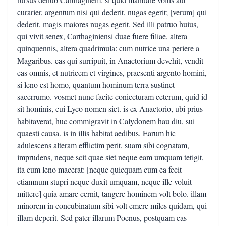
curarier, argentum nisi qui dederit, nugas egerit; [verum] qui
dederit, magis maiores nugas egerit. Sed illi patruo huius,
qui vivit senex, Carthaginiensi duae fuere filiae, altera
quinquennis, altera quadrimula: cum nutrice una periere a
Magaribus. eas qui surripuit, in Anactorium devehit, vendit
eas omnis, et nutricem et virgines, praesenti argento homini,
si leno est homo, quantum hominum terra sustinet
sacerrumo. vosmet nunc facite coniecturam ceterum, quid id
sit hominis, cui Lyco nomen siet. is ex Anactorio, ubi prius
habitaverat, huc commigravit in Calydonem hau diu, sui
quaesti causa. is in illis habitat aedibus. Earum hic
adulescens alteram efflictim perit, suam sibi cognatam,
imprudens, neque scit quae siet neque eam umquam tetigit,
ita eum leno macerat: [neque quicquam cum ea fecit
etiamnum stupri neque duxit umquam, neque ille voluit
mittere] quia amare cernit, tangere hominem volt bolo. illam
minorem in concubinatum sibi volt emere miles quidam, qui
illam deperit. Sed pater illarum Poenus, postquam eas