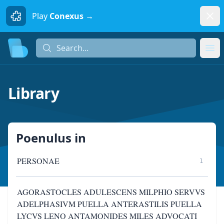
Dism
Play
Conexus →
Search...
Search...
Ope
Library
Poenulus
in
PERSONAE
1
AGORASTOCLES ADULESCENS MILPHIO SERVVS
ADELPHASIVM PUELLA ANTERASTILIS PUELLA
LYCVS LENO ANTAMONIDES MILES ADVOCATI