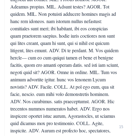
Adeamus propius. MIL. Adsunt testes? AGOR. Tot
quidem. MIL. Non potuisti adducere homines magis ad
hanc rem idoneos. nam istorum nullus nefastust:
comitiales sunt meri; ibi habitant, ibi eos conspicias
quam praetorem saepius. hodie iuris coctiores non sunt
qui lites creant, quam hi sunt, qui si nihil est quicum
litigent, lites emunt. ADV. Di te perdant. M. Vos quidem
hercle— cum eo cum quiqui tamen et bene et benigne
facitis, quom ero amanti operam datis. sed isti iam sciunt,
negoti quid sit? AGOR. Omne in ordine. MIL. Tum vos
animum advortite igitur. hunc vos lenonem Lycum
novistis? ADV. Facile. COLL. At pol ego eum, qua sit
facie, nescio. eum mihi volo demonstretis hominem.
ADV. Nos curabimus. satis praeceptumst. AGOR. Hic
trecentos nummos numeratos habet. ADV. Ergo nos
inspicere oportet istuc aurum, Agorastocles, ut sciamus
quid dicamus mox pro testimonio. COLL. Agite,
15
inspicite. ADV. Aurum est profecto hoc, spectatores,