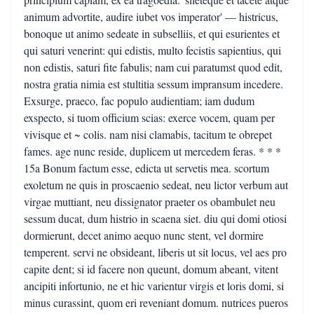
animum advortite, audire iubet vos imperator' — histricus,
bonoque ut animo sedeate in subselliis, et qui esurientes et
qui saturi venerint: qui edistis, multo fecistis sapientius, qui
non edistis, saturi fite fabulis; nam cui paratumst quod edit,
nostra gratia nimia est stultitia sessum impransum incedere.
Exsurge, praeco, fac populo audientiam; iam dudum
exspecto, si tuom officium scias: exerce vocem, quam per
vivisque et ~ colis. nam nisi clamabis, tacitum te obrepet
fames. age nunc reside, duplicem ut mercedem feras. * * *
15a Bonum factum esse, edicta ut servetis mea. scortum
exoletum ne quis in proscaenio sedeat, neu lictor verbum aut
virgae muttiant, neu dissignator praeter os obambulet neu
sessum ducat, dum histrio in scaena siet. diu qui domi otiosi
dormierunt, decet animo aequo nunc stent, vel dormire
temperent. servi ne obsideant, liberis ut sit locus, vel aes pro
capite dent; si id facere non queunt, domum abeant, vitent
ancipiti infortunio, ne et hic varientur virgis et loris domi, si
minus curassint, quom eri reveniant domum. nutrices pueros