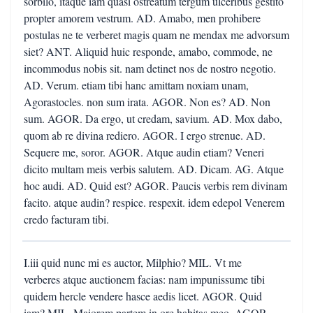
I.iii quid nunc mi es auctor, Milphio? MIL. Vt me
verberes atque auctionem facias: nam impunissume tibi
quidem hercle vendere hasce aedis licet. AGOR. Quid
iam? MIL. Maiorem partem in ore habitas meo. AGOR.