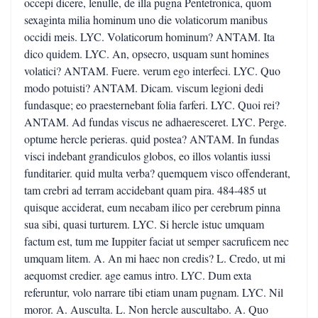
occepi dicere, lenulle, de illa pugna Pentetronica, quom
sexaginta milia hominum uno die volaticorum manibus
occidi meis. LYC. Volaticorum hominum? ANTAM. Ita
dico quidem. LYC. An, opsecro, usquam sunt homines
volatici? ANTAM. Fuere. verum ego interfeci. LYC. Quo
modo potuisti? ANTAM. Dicam. viscum legioni dedi
fundasque; eo praesternebant folia farferi. LYC. Quoi rei?
ANTAM. Ad fundas viscus ne adhaeresceret. LYC. Perge.
optume hercle perieras. quid postea? ANTAM. In fundas
visci indebant grandiculos globos, eo illos volantis iussi
funditarier. quid multa verba? quemquem visco offenderant,
tam crebri ad terram accidebant quam pira. 484-485 ut
quisque acciderat, eum necabam ilico per cerebrum pinna
sua sibi, quasi turturem. LYC. Si hercle istuc umquam
factum est, tum me Iuppiter faciat ut semper sacruficem nec
umquam litem. A. An mi haec non credis? L. Credo, ut mi
aequomst credier. age eamus intro. LYC. Dum exta
referuntur, volo narrare tibi etiam unam pugnam. LYC. Nil
moror. A. Ausculta. L. Non hercle auscultabo. A. Quo