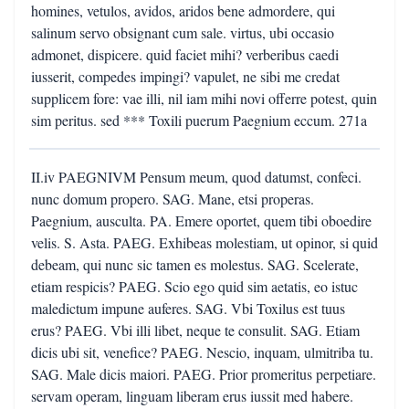
homines, vetulos, avidos, aridos bene admordere, qui
salinum servo obsignant cum sale. virtus, ubi occasio
admonet, dispicere. quid faciet mihi? verberibus caedi
iusserit, compedes impingi? vapulet, ne sibi me credat
supplicem fore: vae illi, nil iam mihi novi offerre potest, quin
sim peritus. sed *** Toxili puerum Paegnium eccum. 271a
II.iv PAEGNIVM Pensum meum, quod datumst, confeci.
nunc domum propero. SAG. Mane, etsi properas.
Paegnium, ausculta. PA. Emere oportet, quem tibi oboedire
velis. S. Asta. PAEG. Exhibeas molestiam, ut opinor, si quid
debeam, qui nunc sic tamen es molestus. SAG. Scelerate,
etiam respicis? PAEG. Scio ego quid sim aetatis, eo istuc
maledictum impune auferes. SAG. Vbi Toxilus est tuus
erus? PAEG. Vbi illi libet, neque te consulit. SAG. Etiam
dicis ubi sit, venefice? PAEG. Nescio, inquam, ulmitriba tu.
SAG. Male dicis maiori. PAEG. Prior promeritus perpetiare.
servam operam, linguam liberam erus iussit med habere.