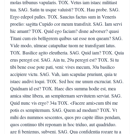
molas tribunus vapularis. TOX. Vetus iam istaec militiast
tua. SAG. Satin tu usque valuisti? TOX. Hau probe. SAG.
Ergo edepol palles. TOX. Saucius factus sum in Veneris
proelio: sagitta Cupido cor meum transfixit. SAG. Iam servi
hic amant? TOX. Quid ego faciam? disne advorser? quasi
Titani cum eis belligerem quibus sat esse non queam? SAG.
Vide modo, ulmeae catapultae tuom ne transfigant latus.
TOX. Basilice agito eleutheria. SAG. Quid iam? TOX. Quia
erus peregri est. SAG. Ain tu, 29a peregri est? TOX. Si tu
tibi bene esse pote pati, veni: vives mecum, 30a basilico
accipiere victu. SAG. Vah, iam scapulae pruriunt, quia te
istaec audivi loqui. TOX. Sed hoc me unum excruciat. SAG.
Quidnam id est? TOX. Haec dies summa hodie est, mea
amica sitne libera, an sempiternam servitutem serviat. SAG.
Quid nunc vis ergo? 34a TOX. <Facere ami>cum tibi me
potis es sempiternum. SAG. Quem ad modum? TOX. Vt
mihi des nummos sescentos, quos pro capite illius pendam,
quos continuo tibi reponam in hoc triduo, aut quadriduo.
age fi benignus, subveni. SAG. Qua confidentia rogare tu a