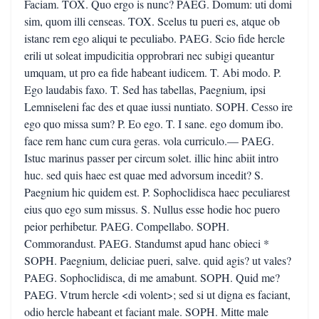
Faciam. TOX. Quo ergo is nunc? PAEG. Domum: uti domi
sim, quom illi censeas. TOX. Scelus tu pueri es, atque ob
istanc rem ego aliqui te peculiabo. PAEG. Scio fide hercle
erili ut soleat impudicitia opprobrari nec subigi queantur
umquam, ut pro ea fide habeant iudicem. T. Abi modo. P.
Ego laudabis faxo. T. Sed has tabellas, Paegnium, ipsi
Lemniseleni fac des et quae iussi nuntiato. SOPH. Cesso ire
ego quo missa sum? P. Eo ego. T. I sane. ego domum ibo.
face rem hanc cum cura geras. vola curriculo.— PAEG.
Istuc marinus passer per circum solet. illic hinc abiit intro
huc. sed quis haec est quae med advorsum incedit? S.
Paegnium hic quidem est. P. Sophoclidisca haec peculiarest
eius quo ego sum missus. S. Nullus esse hodie hoc puero
peior perhibetur. PAEG. Compellabo. SOPH.
Commorandust. PAEG. Standumst apud hanc obieci *
SOPH. Paegnium, deliciae pueri, salve. quid agis? ut vales?
PAEG. Sophoclidisca, di me amabunt. SOPH. Quid me?
PAEG. Vtrum hercle <di volent>; sed si ut digna es faciant,
odio hercle habeant et faciant male. SOPH. Mitte male