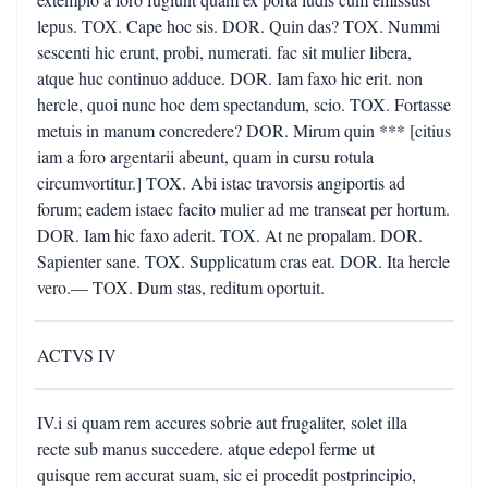
lepus. TOX. Cape hoc sis. DOR. Quin das? TOX. Nummi
sescenti hic erunt, probi, numerati. fac sit mulier libera,
atque huc continuo adduce. DOR. Iam faxo hic erit. non
hercle, quoi nunc hoc dem spectandum, scio. TOX. Fortasse
metuis in manum concredere? DOR. Mirum quin *** [citius
iam a foro argentarii abeunt, quam in cursu rotula
circumvortitur.] TOX. Abi istac travorsis angiportis ad
forum; eadem istaec facito mulier ad me transeat per hortum.
DOR. Iam hic faxo aderit. TOX. At ne propalam. DOR.
Sapienter sane. TOX. Supplicatum cras eat. DOR. Ita hercle
vero.— TOX. Dum stas, reditum oportuit.
ACTVS IV
IV.i si quam rem accures sobrie aut frugaliter, solet illa
recte sub manus succedere. atque edepol ferme ut
quisque rem accurat suam, sic ei procedit postprincipio,