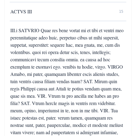
ACTVS III
15
III.i SATVRIO Quae res bene vortat mi et tibi et ventri meo
perennitatique adeo huic, perpetuo cibus ut mihi supersit,
suppetat, superstitet: sequere hac, mea gnata, me, cum dis
volentibus. quoi rei opera detur scis, tenes, intellegis;
communicavi tecum consilia omnia. ea causa ad hoc
exemplum te exornavi ego. venibis tu hodie, virgo. VIRGO
Amabo, mi pater, quamquam libenter escis alienis studes,
tuin ventris causa filiam vendas tuam? SAT. Mirum quin
regis Philippi causa aut Attali te potius vendam quam mea,
quae sis mea. VIR. Vtrum tu pro ancilla me habes an pro
filia? SAT. Vtrum hercle magis in ventris rem videbitur.
meum, opino, imperiumst in te, non in me tibi. VIR. Tua
istaec potestas est, pater. verum tamen, quamquam res
nostrae sunt, pater, pauperculae, modice et modeste meliust
vitam vivere; nam ad paupertatem si admigrant infamiae,