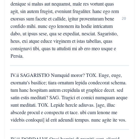
denique si malus aut nequamst, male res vortunt quas
agit, sin autem frugist, eveniunt frugaliter. hanc ego rem
exorsus sum facete et callide, igitur proventuram bene
20
confido mihi. nunc ego lenonem ita hodie intricatum
dabo, ut ipsus sese, qua se expediat, nesciat. Sagaristio,
heus, exi atque educe virginem et istas tabellas, quas
consignavi tibi, quas tu attulisti mi ab ero meo usque e
Persia.
IV.ii SAGARISTIO Numquid moror? TOX. Euge, euge,
exornatu's basilice; tiara ornatum lepida condecorat schema.
tum hanc hospitam autem crepidula ut graphice decet. sed
satin estis meditati? SAG. Tragici et comici numquam aeque
sunt meditati. TOX. Lepide hercle adiuvas. [age, illuc
abscede procul e conspectu et tace. ubi cum lenone me
videbis conloqui] id erit adeundi tempus. nunc agite ite vos.
IV.iii DORDALVS Quoi homini di propitii sunt, aliquid