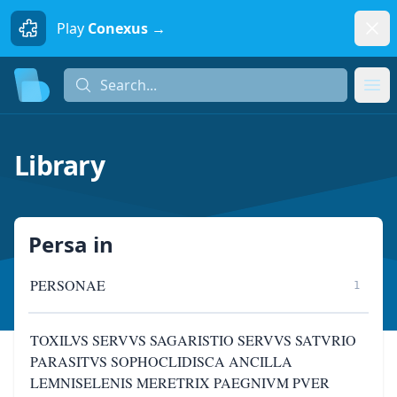
Dism
Play
Conexus →
Search...
Search...
Ope
Library
Persa
in
PERSONAE
1
TOXILVS SERVVS SAGARISTIO SERVVS SATVRIO
PARASITVS SOPHOCLIDISCA ANCILLA
LEMNISELENIS MERETRIX PAEGNIVM PVER