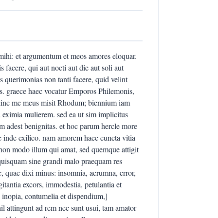
ihi: et argumentum et meos amores eloquar.
 facere, qui aut nocti aut die aut soli aut
 querimonias non tanti facere, quid velint
as. graece haec vocatur Emporos Philemonis,
 hinc me meus misit Rhodum; biennium iam
 eximia mulierem. sed ea ut sim implicitus
m adest benignitas. et hoc parum hercle more
 inde exilico. nam amorem haec cuncta vitia
c non modo illum qui amat, sed quemque attigit
 quisquam sine grandi malo praequam res
c, quae dixi minus: insomnia, aerumna, error,
ogitantia excors, immodestia, petulantia et
ia, inopia, contumelia et dispendium,]
l attingunt ad rem nec sunt usui, tam amator