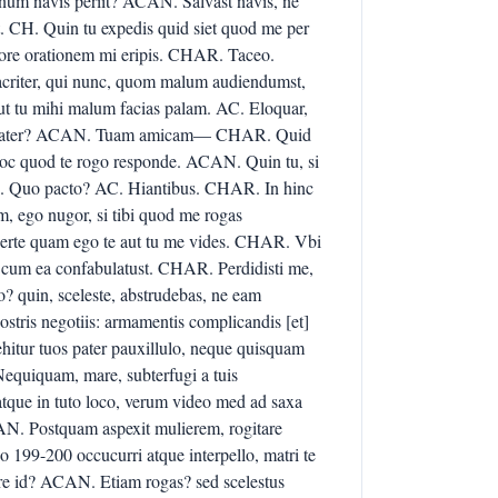
um navis periit? ACAN. Salvast navis, ne
. CH. Quin tu expedis quid siet quod me per
re orationem mi eripis. CHAR. Taceo.
 acriter, qui nunc, quom malum audiendumst,
 ut tu mihi malum facias palam. AC. Eloquar,
s pater? ACAN. Tuam amicam— CHAR. Quid
c quod te rogo responde. ACAN. Quin tu, si
CH. Quo pacto? AC. Hiantibus. CHAR. In hinc
, ego nugor, si tibi quod me rogas
rte quam ego te aut tu me vides. CHAR. Vbi
et cum ea confabulatust. CHAR. Perdidisti me,
ro? quin, sceleste, abstrudebas, ne eam
tris negotiis: armamentis complicandis [et]
itur tuos pater pauxillulo, neque quisquam
quiquam, mare, subterfugi a tuis
tque in tuto loco, verum video med ad saxa
ACAN. Postquam aspexit mulierem, rogitare
199-200 occucurri atque interpello, matri te
ere id? ACAN. Etiam rogas? sed scelestus