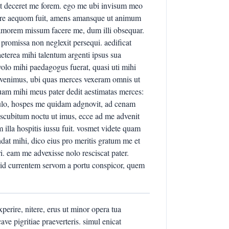
 ut deceret me forem. ego me ubi invisum meo
acere aequom fuit, amens amansque ut animum
 amorem missum facere me, dum illi obsequar.
promissa non neglexit persequi. aedificat
eterea mihi talentum argenti ipsus sua
olo mihi paedagogus fuerat, quasi uti mihi
m venimus, ubi quas merces vexeram omnis ut
quam mihi meus pater dedit aestimatas merces:
bulo, hospes me quidam adgnovit, ad cenam
iscubitum noctu ut imus, ecce ad me advenit
 illa hospitis iussu fuit. vosmet videte quam
ndat mihi, dico eius pro meritis gratum me et
i. eam me advexisse nolo resciscat pater.
uid currentem servom a portu conspicor, quem
ire, nitere, erus ut minor opera tua
ve pigritiae praeverteris. simul enicat