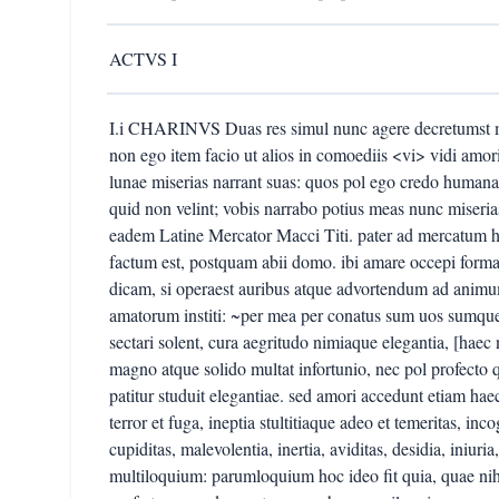
ACTVS I
I.i CHARINVS Duas res simul nunc agere decretumst m
non ego item facio ut alios in comoediis <vi> vidi amoris
lunae miserias narrant suas: quos pol ego credo humanas
quid non velint; vobis narrabo potius meas nunc miseri
eadem Latine Mercator Macci Titi. pater ad mercatum
factum est, postquam abii domo. ibi amare occepi forma
dicam, si operaest auribus atque advortendum ad animu
amatorum institi: ~per mea per conatus sum uos sumque
sectari solent, cura aegritudo nimiaque elegantia, [hae
magno atque solido multat infortunio, nec pol profecto
patitur studuit elegantiae. sed amori accedunt etiam hae
terror et fuga, ineptia stultitiaque adeo et temeritas, inc
cupiditas, malevolentia, inertia, aviditas, desidia, iniur
multiloquium: parumloquium hoc ideo fit quia, quae nihi