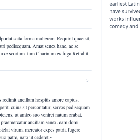
earliest Lati
have survived
works influ
comedy and 
ortat scita forma mulierem. Requirit quae sit,
atri pedisequam. Amat senex hanc, ac se
bduxe scortum. tum Charinum ex fuga Retrahit
5
s redimit ancillam hospitis amore captus,
eperit. cuius sit percontatur; servos pedisequam
piciens, ut amico suo veniret natum orabat,
um; praemercatur ancillam senex. eam domi
otelat virum. mercator expes patria fugere
suo patre, nato ut cederet.~