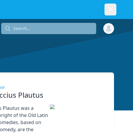
Dismiss
Search...
Search...
hor
ccius Plautus
s Plautus was a
ight of the Old Latin
comedies, based on
omedy, are the