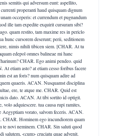
enis semitis qui adversum eunt: aspellito,
t: currenti properanti haud quisquam dignum
do unam occeperis: et currendum et pugnandum
od ille tam expedite exquirit cursuram sibi?
ago. quam restito, tam maxime res in periclo
a hunc cursorem deserunt; perii, seditionem
tere, nimis nihili tibicen siem. [CHAR. At tu
umquam edepol omnes balineae mi hanc
m Charinum? CHAR. Ego animi pendeo. quid
N. At etiam asto? at etiam cesso foribus facere
omin est an foris? num quisquam adire ad
 quem quaeris. ACAN. Nusquamst disciplina
ltae, ere, te atque me. CHAR. Quid est
s dato. ACAN. At tibi sortito id optigit.
volo adquiescere. tua causa rupi ramites,
 Aegyptiam vorato, salvom feceris. ACAN.
serit. CHAR. Hominem ego iracundiorem quam
 te novi neminem. CHAR. Sin saluti quod
di salutem, <cum> cruciatu quae advenit.