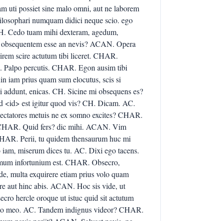
 uti possiet sine malo omni, aut ne laborem
hilosophari numquam didici neque scio. ego
CH. Cedo tuam mihi dexteram, agedum,
hi obsequentem esse an nevis? ACAN. Opera
cirem scire actutum tibi liceret. CHAR.
. Palpo percutis. CHAR. Egon ausim tibi
n iam prius quam sum elocutus, scis si
hi addunt, enicas. CH. Sicine mi obsequens es?
 <id> est igitur quod vis? CH. Dicam. AC.
ectatores metuis ne ex somno excites? CHAR.
 CHAR. Quid fers? dic mihi. ACAN. Vim
HAR. Perii, tu quidem thensaurum huc mi
iam, miserum dices tu. AC. Dixi ego tacens.
mum infortunium est. CHAR. Obsecro,
e, multa exquirere etiam prius volo quam
e aut hinc abis. ACAN. Hoc sis vide, ut
cro hercle oroque ut istuc quid sit actutum
deo meo. AC. Tandem indignus videor? CHAR.