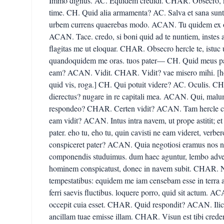
Immo dignus. AC. Equidem credidi. CHAR. Obsecro, n
time. CH. Quid alia armamenta? AC. Salva et sana sunt
urbem currens quaerebas modo. ACAN. Tu quidem ex o
ACAN. Tace. credo, si boni quid ad te nuntiem, instes
flagitas me ut eloquar. CHAR. Obsecro hercle te, istuc
quandoquidem me oras. tuos pater— CH. Quid meu
eam? ACAN. Vidit. CHAR. Vidit? vae misero mihi. [ho
quid vis, roga.] CH. Qui potuit videre? AC. Oculis. 
dierectus? nugare in re capitali mea. ACAN. Qui, malum
respondeo? CHAR. Certen vidit? ACAN. Tam hercle ce
eam vidit? ACAN. Intus intra navem, ut prope astitit; 
pater. eho tu, eho tu, quin cavisti ne eam videret, verbe
conspiceret pater? ACAN. Quia negotiosi eramus nos nos
componendis studuimus. dum haec aguntur, lembo adveh
hominem conspicatust, donec in navem subit. CHAR. Ne
tempestatibus: equidem me iam censebam esse in terra a
ferri saevis fluctibus. loquere porro, quid sit actum. 
occepit cuia esset. CHAR. Quid respondit? ACAN. Ilico 
ancillam tuae emisse illam. CHAR. Visun est tibi cred