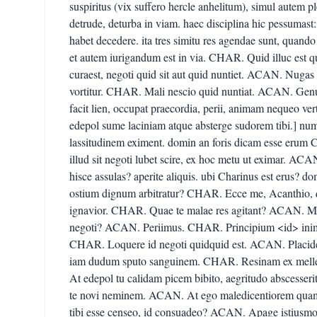
suspiritus (vix suffero hercle anhelitum), simul autem pl
detrude, deturba in viam. haec disciplina hic pessumas
habet decedere. ita tres simitu res agendae sunt, quan
et autem iurigandum est in via. CHAR. Quid illuc est qu
curaest, negoti quid sit aut quid nuntiet. ACAN. Nugas 
vortitur. CHAR. Mali nescio quid nuntiat. ACAN. Genu
facit lien, occupat praecordia, perii, animam nequeo ver
edepol sume laciniam atque absterge sudorem tibi.] n
lassitudinem eximent. domin an foris dicam esse eru
illud sit negoti lubet scire, ex hoc metu ut eximar. ACA
hisce assulas? aperite aliquis. ubi Charinus est erus? d
ostium dignum arbitratur? CHAR. Ecce me, Acanthio,
ignavior. CHAR. Quae te malae res agitant? ACAN. Mu
negoti? ACAN. Periimus. CHAR. Principium <id> inimici
CHAR. Loquere id negoti quidquid est. ACAN. Placide, 
iam dudum sputo sanguinem. CHAR. Resinam ex melle
At edepol tu calidam picem bibito, aegritudo absces
te novi neminem. ACAN. At ego maledicentiorem quam
tibi esse censeo, id consuadeo? ACAN. Apage istiusmo