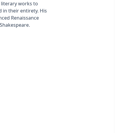
n literary works to
 in their entirety. His
enced Renaissance
Shakespeare.