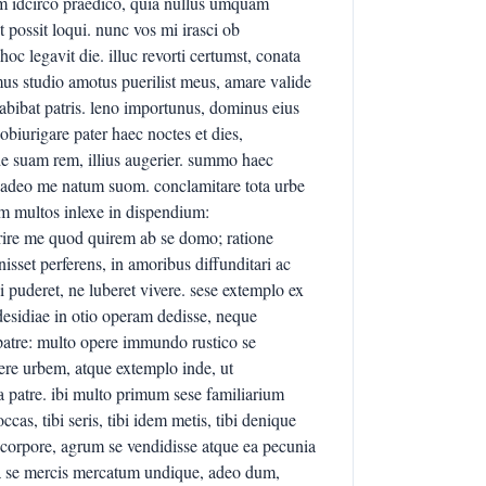
m idcirco praedico, quia nullus umquam
 possit loqui. nunc vos mi irasci ob
legavit die. illuc revorti certumst, conata
mus studio amotus puerilist meus, amare valide
 abibat patris. leno importunus, dominus eius
biurigare pater haec noctes et dies,
de suam rem, illius augerier. summo haec
 adeo me natum suom. conclamitare tota urbe
em multos inlexe in dispendium:
rire me quod quirem ab se domo; ratione
sset perferens, in amoribus diffunditari ac
 puderet, ne luberet vivere. sese extemplo ex
desidiae in otio operam dedisse, neque
 patre: multo opere immundo rustico se
ere urbem, atque extemplo inde, ut
a patre. ibi multo primum sese familiarium
occas, tibi seris, tibi idem metis, tibi denique
io corpore, agrum se vendidisse atque ea pecunia
 ea se mercis mercatum undique, adeo dum,