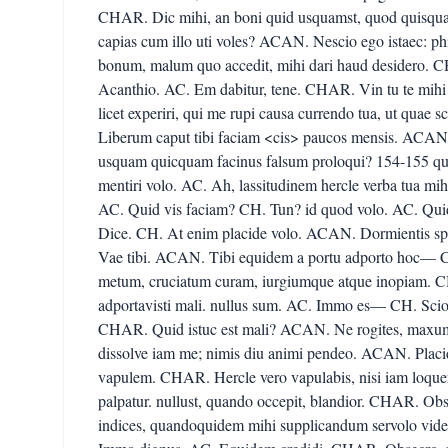
CHAR. Dic mihi, an boni quid usquamst, quod quisquam
capias cum illo uti voles? ACAN. Nescio ego istaec: p
bonum, malum quo accedit, mihi dari haud desidero. 
Acanthio. AC. Em dabitur, tene. CHAR. Vin tu te mi
licet experiri, qui me rupi causa currendo tua, ut quae s
Liberum caput tibi faciam <cis> paucos mensis. ACAN
usquam quicquam facinus falsum proloqui? 154-155 qui
mentiri volo. AC. Ah, lassitudinem hercle verba tua mi
AC. Quid vis faciam? CH. Tun? id quod volo. AC. Quid
Dice. CH. At enim placide volo. ACAN. Dormientis sp
Vae tibi. ACAN. Tibi equidem a portu adporto hoc—
metum, cruciatum curam, iurgiumque atque inopiam. C
adportavisti mali. nullus sum. AC. Immo es— CH. Scio 
CHAR. Quid istuc est mali? ACAN. Ne rogites, maxu
dissolve iam me; nimis diu animi pendeo. ACAN. Placid
vapulem. CHAR. Hercle vero vapulabis, nisi iam loquer
palpatur. nullust, quando occepit, blandior. CHAR. Obse
indices, quandoquidem mihi supplicandum servolo vi