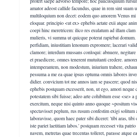
profert saepe advorso tempore; hoc pauciloquium rursu
amator adeost callide facundus, quae in rem sint suam ut
multiloquium non decet: eodem quo amorem Venus mi hoc 
eloquar. principio <ut ex> ephebis aetate exii atque ani
coepi hinc meretricem: ilico res exulatum ad illam clam
mulieris, vi summa ut quicque poterat rapiebat domum. o
perfidiam, iniustitiam lenonum expromere; lacerari vali
clamore; interdum mussans conloqui: abnuere, negitare
et praedicere, omnes tenerent mutuitanti credere. amor
intemperantem, non modestum, iniurium trahere, exhau
pessuma a me ea quae ipsus optuma omnis labores inveni
didier. convicium tot me annos iam se pascere; quod nisi
ephebis postquam excesserit, non, ut ego, amori neque 
potestatem sibi fuisse; adeo arte cohibitum esse <se> a
exercitum, neque nisi quinto anno quoque ~positum vis
spectavisset peplum, rus rusum confestim exigi solitum 
laboravisse, quom haec pater sibi diceret: 'tibi aras, tibi 
iste pariet laetitiam labos.' postquam recesset vita patr
navem, metretas quae trecentas tolleret, parasse atque