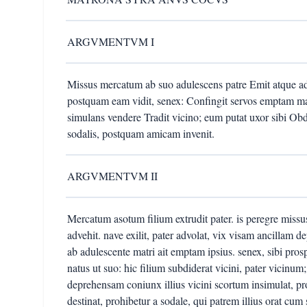
ARGVMENTVM I
Missus mercatum ab suo adulescens patre Emit atque adp
postquam eam vidit, senex: Confingit servos emptam m
simulans vendere Tradit vicino; eum putat uxor sibi O
sodalis, postquam amicam invenit.
ARGVMENTVM II
Mercatum asotum filium extrudit pater. is peregre missu
advehit. nave exilit, pater advolat, vix visam ancillam d
ab adulescente matri ait emptam ipsius. senex, sibi pros
natus ut suo: hic filium subdiderat vicini, pater vicin
deprehensam coniunx illius vicini scortum insimulat, pr
destinat, prohibetur a sodale, qui patrem illius orat cum 