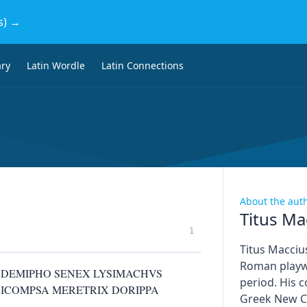
s) →
ary
Latin Wordle
Latin Connections
About the aut
Titus Ma
1
Titus Macciu
Roman playwr
 DEMIPHO SENEX LYSIMACHVS
period. His 
ICOMPSA MERETRIX DORIPPA
Greek New C