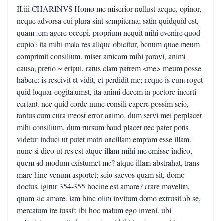
II.iii CHARINVS Homo me miserior nullust aeque, opinor,
neque advorsa cui plura sint sempiterna; satin quidquid est,
quam rem agere occepi, proprium nequit mihi evenire quod
cupio? ita mihi mala res aliqua obicitur, bonum quae meum
comprimit consilium. miser amicam mihi paravi, animi
causa, pretio ~ eripui, ratus clam patrem <me> meum posse
habere: is rescivit et vidit, et perdidit me; neque is cum roget
quid loquar cogitatumst, ita animi decem in pectore incerti
certant. nec quid corde nunc consili capere possim scio,
tantus cum cura meost error animo, dum servi mei perplacet
mihi consilium, dum rursum haud placet nec pater potis
videtur induci ut putet matri ancillam emptam esse illam.
nunc si dico ut res est atque illam mihi me emisse indico,
quem ad modum existumet me? atque illam abstrahat, trans
mare hinc venum asportet; scio saevos quam sit, domo
doctus. igitur 354-355 hocine est amare? arare mavelim,
quam sic amare. iam hinc olim invitum domo extrusit ab se,
mercatum ire iussit: ibi hoc malum ego inveni. ubi