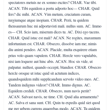
spectatores metuis ne ex somno excites? CHAR. Vae tibi.
ACAN. Tibi equidem a portu adporto hoc— CHAR. Quid
fers? dic mihi. ACAN. Vim metum, cruciatum curam,
iurgiumque atque inopiam. CHAR. Perii, tu quidem
thensaurum huc mi adportavisti mali. nullus sum. AC. Immo
es— CH. Scio iam, miserum dices tu. AC. Dixi ego tacens.
CHAR. Quid istuc est mali? ACAN. Ne rogites, maxumum
infortunium est. CHAR. Obsecro, dissolve iam me; nimis
diu animi pendeo. ACAN. Placide, multa exquirere etiam
prius volo quam vapulem. CHAR. Hercle vero vapulabis,
nisi iam loquere aut hinc abis. ACAN. Hoc sis vide, ut
palpatur. nullust, quando occepit, blandior. CHAR. Obsecro
hercle oroque ut istuc quid sit actutum indices,
quandoquidem mihi supplicandum servolo video meo. AC.
Tandem indignus videor? CHAR. Immo dignus. AC.
Equidem credidi. CHAR. Obsecro, num navis periit?
ACAN. Salvast navis, ne time. CH. Quid alia armamenta?
AC. Salva et sana sunt. CH. Quin tu expedis quid siet quod
me per urbem currens quaerebas modo. ACAN. Tu quidem