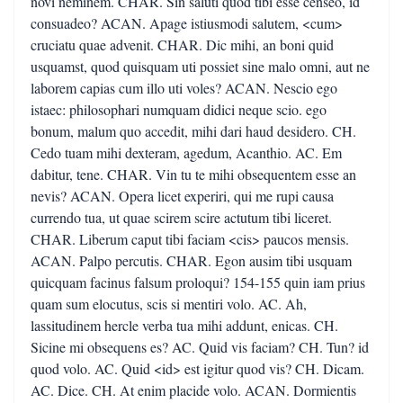
novi neminem. CHAR. Sin saluti quod tibi esse censeo, id
consuadeo? ACAN. Apage istiusmodi salutem, <cum>
cruciatu quae advenit. CHAR. Dic mihi, an boni quid
usquamst, quod quisquam uti possiet sine malo omni, aut ne
laborem capias cum illo uti voles? ACAN. Nescio ego
istaec: philosophari numquam didici neque scio. ego
bonum, malum quo accedit, mihi dari haud desidero. CH.
Cedo tuam mihi dexteram, agedum, Acanthio. AC. Em
dabitur, tene. CHAR. Vin tu te mihi obsequentem esse an
nevis? ACAN. Opera licet experiri, qui me rupi causa
currendo tua, ut quae scirem scire actutum tibi liceret.
CHAR. Liberum caput tibi faciam <cis> paucos mensis.
ACAN. Palpo percutis. CHAR. Egon ausim tibi usquam
quicquam facinus falsum proloqui? 154-155 quin iam prius
quam sum elocutus, scis si mentiri volo. AC. Ah,
lassitudinem hercle verba tua mihi addunt, enicas. CH.
Sicine mi obsequens es? AC. Quid vis faciam? CH. Tun? id
quod volo. AC. Quid <id> est igitur quod vis? CH. Dicam.
AC. Dice. CH. At enim placide volo. ACAN. Dormientis