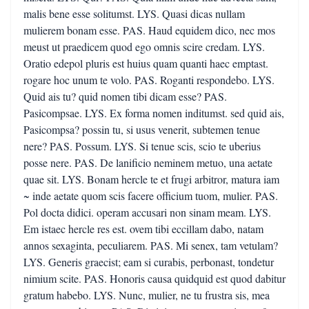
malis bene esse solitumst. LYS. Quasi dicas nullam
mulierem bonam esse. PAS. Haud equidem dico, nec mos
meust ut praedicem quod ego omnis scire credam. LYS.
Oratio edepol pluris est huius quam quanti haec emptast.
rogare hoc unum te volo. PAS. Roganti respondebo. LYS.
Quid ais tu? quid nomen tibi dicam esse? PAS.
Pasicompsae. LYS. Ex forma nomen inditumst. sed quid ais,
Pasicompsa? possin tu, si usus venerit, subtemen tenue
nere? PAS. Possum. LYS. Si tenue scis, scio te uberius
posse nere. PAS. De lanificio neminem metuo, una aetate
quae sit. LYS. Bonam hercle te et frugi arbitror, matura iam
~ inde aetate quom scis facere officium tuom, mulier. PAS.
Pol docta didici. operam accusari non sinam meam. LYS.
Em istaec hercle res est. ovem tibi eccillam dabo, natam
annos sexaginta, peculiarem. PAS. Mi senex, tam vetulam?
LYS. Generis graecist; eam si curabis, perbonast, tondetur
nimium scite. PAS. Honoris causa quidquid est quod dabitur
gratum habebo. LYS. Nunc, mulier, ne tu frustra sis, mea