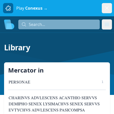
Dism
Play
Conexus →
Search...
Search...
Ope
Library
Mercator
in
PERSONAE
1
CHARINVS ADVLESCENS ACANTHIO SERVVS
DEMIPHO SENEX LYSIMACHVS SENEX SERVVS
EVTYCHVS ADVLESCENS PASICOMPSA