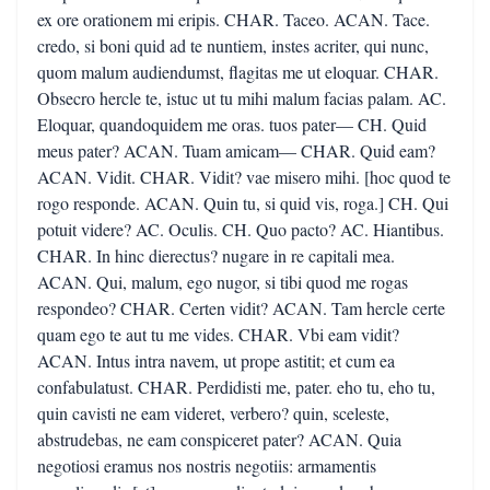
ex ore orationem mi eripis. CHAR. Taceo. ACAN. Tace.
credo, si boni quid ad te nuntiem, instes acriter, qui nunc,
quom malum audiendumst, flagitas me ut eloquar. CHAR.
Obsecro hercle te, istuc ut tu mihi malum facias palam. AC.
Eloquar, quandoquidem me oras. tuos pater— CH. Quid
meus pater? ACAN. Tuam amicam— CHAR. Quid eam?
ACAN. Vidit. CHAR. Vidit? vae misero mihi. [hoc quod te
rogo responde. ACAN. Quin tu, si quid vis, roga.] CH. Qui
potuit videre? AC. Oculis. CH. Quo pacto? AC. Hiantibus.
CHAR. In hinc dierectus? nugare in re capitali mea.
ACAN. Qui, malum, ego nugor, si tibi quod me rogas
respondeo? CHAR. Certen vidit? ACAN. Tam hercle certe
quam ego te aut tu me vides. CHAR. Vbi eam vidit?
ACAN. Intus intra navem, ut prope astitit; et cum ea
confabulatust. CHAR. Perdidisti me, pater. eho tu, eho tu,
quin cavisti ne eam videret, verbero? quin, sceleste,
abstrudebas, ne eam conspiceret pater? ACAN. Quia
negotiosi eramus nos nostris negotiis: armamentis