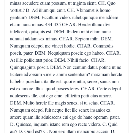
minas accudere etiam possum, ut triginta sient. CH. Quo
vortisti? D. Ad illum qui emit. CH. Vbinamst is homo
gentium? DEM. Eccillum video. iubet quinque me addere
etiam nunc minas. 434-435 CHAR. Hercle illunc divi
infelicent, quisquis est. DEM. Ibidem mihi etiam nunc
adnutat addam sex minas. CHAR. Septem mihi. DEM.
Numquam edepol me vincet hodie. CHAR. Commodis
poscit, pater. DEM. Nequiquam poscit: ego habeo. CHAR.
At illic pollicitust prior. DEM. Nihili facio. CHAR.
Quinquaginta poscit. DEM. Non centum datur. potine ut ne
licitere advorsum <mei> animi sententiam? maximam hercle
habebis praedam: ita ille est, quoi emitur, senex; sanus non
est ex amore illius. quod posces feres. CHAR. Certe edepol
adulescens ille, cui ego emo, efflictim perit eius amore.
DEM. Multo hercle ille magis senex, si tu scias. CHAR.
Numquam edepol fuit neque fiet ille senex insanior ex
amore quam ille adulescens cui ego do hanc operam, pater.
D. Quiesce, inquam. istanc rem ego recte videro. C. Quid
ais? D. Quid est? C. Non ego illam mancupio accepi. D.