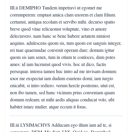
III.ii DEMIPHO Tandem impetravi ut egomet me
corrumperem: emptast amica clam uxorem et clam filium.
certumst, antiqua recolam et servibo mihi. decurso spatio
breve quod vitae relicuomst voluptate, vino et amore
delectavero. nam hanc se bene habere aetatem nimiost
aequius. adulescens quom sis, tum quom est sanguis integer,
rei tuae quaerundae convenit operam dare; demum igitur
quom sis iam senex, tum in otium te conloces, dum potes
ames: id iam lucrumst quod vivis. hoc ut dico, factis
persequar. interea tamen huc intro ad me invisam domum:
uxor me exspectat iam dudum esuriens domi; iam iurgio
enicabit, si intro rediero. verum hercle postremo, utut est,
non ibo tamen, sed hunc vicinum prius conveniam quam
domum redeam; ut mihi aedis aliquas conducat volo, ubi
habitet istaec mulier. atque eccum it foras.
III.iii LYSIMACHVS Adducam ego illum iam ad te, si
convenero. DEM. Me dicit. LYS. Quid ais, Demipho?