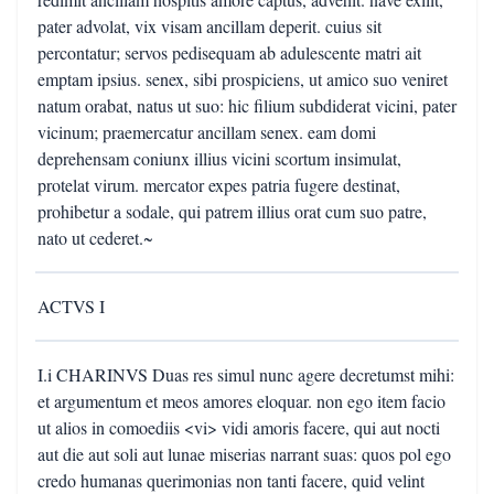
pater advolat, vix visam ancillam deperit. cuius sit
percontatur; servos pedisequam ab adulescente matri ait
emptam ipsius. senex, sibi prospiciens, ut amico suo veniret
natum orabat, natus ut suo: hic filium subdiderat vicini, pater
vicinum; praemercatur ancillam senex. eam domi
deprehensam coniunx illius vicini scortum insimulat,
protelat virum. mercator expes patria fugere destinat,
prohibetur a sodale, qui patrem illius orat cum suo patre,
nato ut cederet.~
ACTVS I
I.i CHARINVS Duas res simul nunc agere decretumst mihi:
et argumentum et meos amores eloquar. non ego item facio
ut alios in comoediis <vi> vidi amoris facere, qui aut nocti
aut die aut soli aut lunae miserias narrant suas: quos pol ego
credo humanas querimonias non tanti facere, quid velint