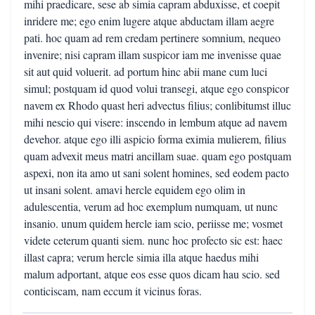
mihi praedicare, sese ab simia capram abduxisse, et coepit
inridere me; ego enim lugere atque abductam illam aegre
pati. hoc quam ad rem credam pertinere somnium, nequeo
invenire; nisi capram illam suspicor iam me invenisse quae
sit aut quid voluerit. ad portum hinc abii mane cum luci
simul; postquam id quod volui transegi, atque ego conspicor
navem ex Rhodo quast heri advectus filius; conlibitumst illuc
mihi nescio qui visere: inscendo in lembum atque ad navem
devehor. atque ego illi aspicio forma eximia mulierem, filius
quam advexit meus matri ancillam suae. quam ego postquam
aspexi, non ita amo ut sani solent homines, sed eodem pacto
ut insani solent. amavi hercle equidem ego olim in
adulescentia, verum ad hoc exemplum numquam, ut nunc
insanio. unum quidem hercle iam scio, periisse me; vosmet
videte ceterum quanti siem. nunc hoc profecto sic est: haec
illast capra; verum hercle simia illa atque haedus mihi
malum adportant, atque eos esse quos dicam hau scio. sed
conticiscam, nam eccum it vicinus foras.