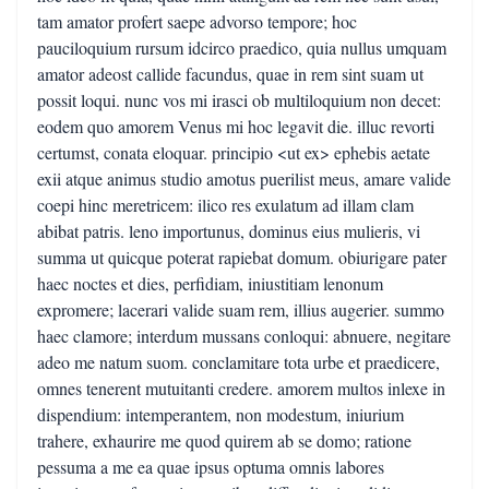
tam amator profert saepe advorso tempore; hoc
pauciloquium rursum idcirco praedico, quia nullus umquam
amator adeost callide facundus, quae in rem sint suam ut
possit loqui. nunc vos mi irasci ob multiloquium non decet:
eodem quo amorem Venus mi hoc legavit die. illuc revorti
certumst, conata eloquar. principio <ut ex> ephebis aetate
exii atque animus studio amotus puerilist meus, amare valide
coepi hinc meretricem: ilico res exulatum ad illam clam
abibat patris. leno importunus, dominus eius mulieris, vi
summa ut quicque poterat rapiebat domum. obiurigare pater
haec noctes et dies, perfidiam, iniustitiam lenonum
expromere; lacerari valide suam rem, illius augerier. summo
haec clamore; interdum mussans conloqui: abnuere, negitare
adeo me natum suom. conclamitare tota urbe et praedicere,
omnes tenerent mutuitanti credere. amorem multos inlexe in
dispendium: intemperantem, non modestum, iniurium
trahere, exhaurire me quod quirem ab se domo; ratione
pessuma a me ea quae ipsus optuma omnis labores