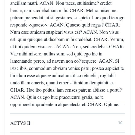
ancillam matri. ACAN. Non taces, stultissime? credet
hercle, nam credebat iam mihi. CHAR. Metuo miser, ne
patrem prehendat, ut sit gesta res, suspicio. hoc quod te rogo
responde <quaeso>. ACAN. Quaeso quid rogas? CHAR.
Num esse amicam suspicari visus est? ACAN. Non visus
est. quin quicque ut dicebam mihi credebat. CHAR. Verum,
ut tibi quidem visus est. ACAN. Non, sed credebat. CHAR.
Vae mihi misero, nullus sum. sed quid ego hic in
lamentando pereo, ad navem non eo? sequere. ACAN. Si
istac ibis, commodum obviam venies patri; postea aspiciet te
timidum esse atque exanimatum: ilico retinebit, rogitabit
unde illam emeris, quanti emeris: timidum temptabit te.
CHAR. Hac ibo potius. iam censes patrem abiisse a portu?
ACAN. Quin ea ego huc praecucurri gratia, ne te
opprimeret imprudentem atque electaret. CHAR. Optime.—
ACTVS II
10