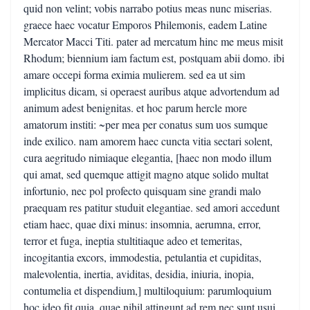
quid non velint; vobis narrabo potius meas nunc miserias.
graece haec vocatur Emporos Philemonis, eadem Latine
Mercator Macci Titi. pater ad mercatum hinc me meus misit
Rhodum; biennium iam factum est, postquam abii domo. ibi
amare occepi forma eximia mulierem. sed ea ut sim
implicitus dicam, si operaest auribus atque advortendum ad
animum adest benignitas. et hoc parum hercle more
amatorum institi: ~per mea per conatus sum uos sumque
inde exilico. nam amorem haec cuncta vitia sectari solent,
cura aegritudo nimiaque elegantia, [haec non modo illum
qui amat, sed quemque attigit magno atque solido multat
infortunio, nec pol profecto quisquam sine grandi malo
praequam res patitur studuit elegantiae. sed amori accedunt
etiam haec, quae dixi minus: insomnia, aerumna, error,
terror et fuga, ineptia stultitiaque adeo et temeritas,
incogitantia excors, immodestia, petulantia et cupiditas,
malevolentia, inertia, aviditas, desidia, iniuria, inopia,
contumelia et dispendium,] multiloquium: parumloquium
hoc ideo fit quia, quae nihil attingunt ad rem nec sunt usui,