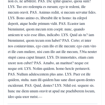
non es, ne arbitrere. PAS. Dic igitur quaeso, quoia sum?
LYS. Tuo ero redempta es rursum; ego te redemi, ille
mecum oravit. PAS. Animus rediit, si mecum servatur fides.
LYS. Bono animo es, liberabit ille te homo: ita edepol
deperit, atque hodie primum vidit. PAS. Ecastor iam
bienniumst, quom mecum rem coepit. nunc, quando
amicum te scio esse illius, indicabo. LYS. Quid ais tu? iam
bienniumst, quom tecum rem habet? PAS. Certo; et inter
nos coniuravimus, ego cum illo et ille mecum: ego cum viro
et ille cum muliere, nisi cum illo aut ille mecum, 536a neuter
stupri causa caput limaret. LYS. Di immortales, etiam cum
uxore non cubet? PAS. Amabo, an maritust? neque est
neque erit. LYS. Nolim quidem. homo hercle periuravit.
PAS. Nullum adulescentem plus amo. LYS. Puer est ille
quidem, stulta. nam illi quidem hau sane diust quom dentes
exciderunt. PAS. Quid, dentes? LYS. Nihil est. sequere sis.
hunc me diem unum oravit ut apud me praehiberem locum,
ideo quia uxor rurist.—