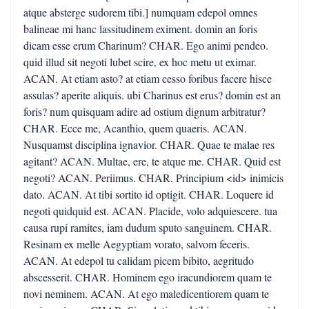
atque absterge sudorem tibi.] numquam edepol omnes
balineae mi hanc lassitudinem eximent. domin an foris
dicam esse erum Charinum? CHAR. Ego animi pendeo.
quid illud sit negoti lubet scire, ex hoc metu ut eximar.
ACAN. At etiam asto? at etiam cesso foribus facere hisce
assulas? aperite aliquis. ubi Charinus est erus? domin est an
foris? num quisquam adire ad ostium dignum arbitratur?
CHAR. Ecce me, Acanthio, quem quaeris. ACAN.
Nusquamst disciplina ignavior. CHAR. Quae te malae res
agitant? ACAN. Multae, ere, te atque me. CHAR. Quid est
negoti? ACAN. Periimus. CHAR. Principium <id> inimicis
dato. ACAN. At tibi sortito id optigit. CHAR. Loquere id
negoti quidquid est. ACAN. Placide, volo adquiescere. tua
causa rupi ramites, iam dudum sputo sanguinem. CHAR.
Resinam ex melle Aegyptiam vorato, salvom feceris.
ACAN. At edepol tu calidam picem bibito, aegritudo
abscesserit. CHAR. Hominem ego iracundiorem quam te
novi neminem. ACAN. At ego maledicentiorem quam te