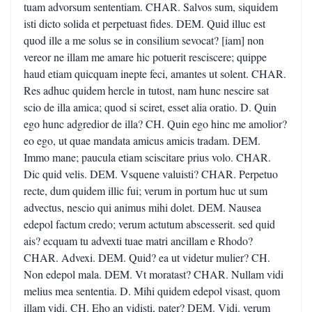
tuam advorsum sententiam. CHAR. Salvos sum, siquidem
isti dicto solida et perpetuast fides. DEM. Quid illuc est
quod ille a me solus se in consilium sevocat? [iam] non
vereor ne illam me amare hic potuerit resciscere; quippe
haud etiam quicquam inepte feci, amantes ut solent. CHAR.
Res adhuc quidem hercle in tutost, nam hunc nescire sat
scio de illa amica; quod si sciret, esset alia oratio. D. Quin
ego hunc adgredior de illa? CH. Quin ego hinc me amolior?
eo ego, ut quae mandata amicus amicis tradam. DEM.
Immo mane; paucula etiam sciscitare prius volo. CHAR.
Dic quid velis. DEM. Vsquene valuisti? CHAR. Perpetuo
recte, dum quidem illic fui; verum in portum huc ut sum
advectus, nescio qui animus mihi dolet. DEM. Nausea
edepol factum credo; verum actutum abscesserit. sed quid
ais? ecquam tu advexti tuae matri ancillam e Rhodo?
CHAR. Advexi. DEM. Quid? ea ut videtur mulier? CH.
Non edepol mala. DEM. Vt moratast? CHAR. Nullam vidi
melius mea sententia. D. Mihi quidem edepol visast, quom
illam vidi. CH. Eho an vidisti, pater? DEM. Vidi. verum