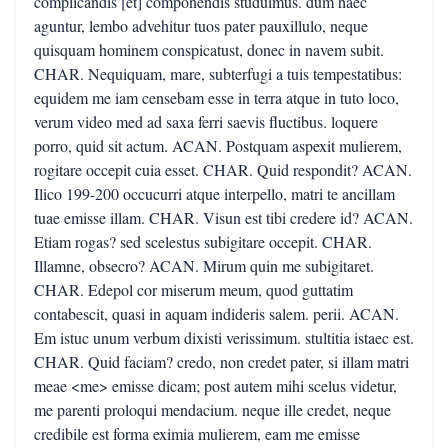
complicandis [et] componendis studuimus. dum haec
aguntur, lembo advehitur tuos pater pauxillulo, neque
quisquam hominem conspicatust, donec in navem subit.
CHAR. Nequiquam, mare, subterfugi a tuis tempestatibus:
equidem me iam censebam esse in terra atque in tuto loco,
verum video med ad saxa ferri saevis fluctibus. loquere
porro, quid sit actum. ACAN. Postquam aspexit mulierem,
rogitare occepit cuia esset. CHAR. Quid respondit? ACAN.
Ilico 199-200 occucurri atque interpello, matri te ancillam
tuae emisse illam. CHAR. Visun est tibi credere id? ACAN.
Etiam rogas? sed scelestus subigitare occepit. CHAR.
Illamne, obsecro? ACAN. Mirum quin me subigitaret.
CHAR. Edepol cor miserum meum, quod guttatim
contabescit, quasi in aquam indideris salem. perii. ACAN.
Em istuc unum verbum dixisti verissimum. stultitia istaec est.
CHAR. Quid faciam? credo, non credet pater, si illam matri
meae <me> emisse dicam; post autem mihi scelus videtur,
me parenti proloqui mendacium. neque ille credet, neque
credibile est forma eximia mulierem, eam me emisse