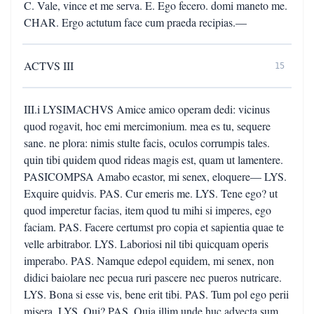
C. Vale, vince et me serva. E. Ego fecero. domi maneto me.
CHAR. Ergo actutum face cum praeda recipias.—
ACTVS III
15
III.i LYSIMACHVS Amice amico operam dedi: vicinus
quod rogavit, hoc emi mercimonium. mea es tu, sequere
sane. ne plora: nimis stulte facis, oculos corrumpis tales.
quin tibi quidem quod rideas magis est, quam ut lamentere.
PASICOMPSA Amabo ecastor, mi senex, eloquere— LYS.
Exquire quidvis. PAS. Cur emeris me. LYS. Tene ego? ut
quod imperetur facias, item quod tu mihi si imperes, ego
faciam. PAS. Facere certumst pro copia et sapientia quae te
velle arbitrabor. LYS. Laboriosi nil tibi quicquam operis
imperabo. PAS. Namque edepol equidem, mi senex, non
didici baiolare nec pecua ruri pascere nec pueros nutricare.
LYS. Bona si esse vis, bene erit tibi. PAS. Tum pol ego perii
misera. LYS. Qui? PAS. Quia illim unde huc advecta sum,