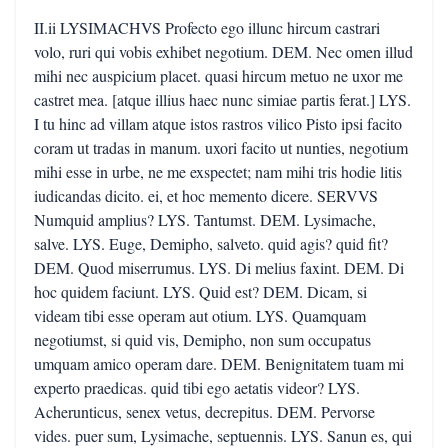
II.ii LYSIMACHVS Profecto ego illunc hircum castrari
volo, ruri qui vobis exhibet negotium. DEM. Nec omen illud
mihi nec auspicium placet. quasi hircum metuo ne uxor me
castret mea. [atque illius haec nunc simiae partis ferat.] LYS.
I tu hinc ad villam atque istos rastros vilico Pisto ipsi facito
coram ut tradas in manum. uxori facito ut nunties, negotium
mihi esse in urbe, ne me exspectet; nam mihi tris hodie litis
iudicandas dicito. ei, et hoc memento dicere. SERVVS
Numquid amplius? LYS. Tantumst. DEM. Lysimache,
salve. LYS. Euge, Demipho, salveto. quid agis? quid fit?
DEM. Quod miserrumus. LYS. Di melius faxint. DEM. Di
hoc quidem faciunt. LYS. Quid est? DEM. Dicam, si
videam tibi esse operam aut otium. LYS. Quamquam
negotiumst, si quid vis, Demipho, non sum occupatus
umquam amico operam dare. DEM. Benignitatem tuam mi
experto praedicas. quid tibi ego aetatis videor? LYS.
Acherunticus, senex vetus, decrepitus. DEM. Pervorse
vides. puer sum, Lysimache, septuennis. LYS. Sanun es, qui