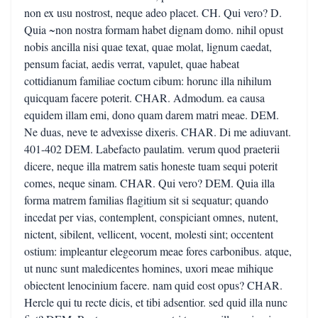
non ex usu nostrost, neque adeo placet. CH. Qui vero? D.
Quia ~non nostra formam habet dignam domo. nihil opust
nobis ancilla nisi quae texat, quae molat, lignum caedat,
pensum faciat, aedis verrat, vapulet, quae habeat
cottidianum familiae coctum cibum: horunc illa nihilum
quicquam facere poterit. CHAR. Admodum. ea causa
equidem illam emi, dono quam darem matri meae. DEM.
Ne duas, neve te advexisse dixeris. CHAR. Di me adiuvant.
401-402 DEM. Labefacto paulatim. verum quod praeterii
dicere, neque illa matrem satis honeste tuam sequi poterit
comes, neque sinam. CHAR. Qui vero? DEM. Quia illa
forma matrem familias flagitium sit si sequatur; quando
incedat per vias, contemplent, conspiciant omnes, nutent,
nictent, sibilent, vellicent, vocent, molesti sint; occentent
ostium: impleantur elegeorum meae fores carbonibus. atque,
ut nunc sunt maledicentes homines, uxori meae mihique
obiectent lenocinium facere. nam quid eost opus? CHAR.
Hercle qui tu recte dicis, et tibi adsentior. sed quid illa nunc