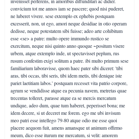
invenisset perferens, in amoribus diffunditari ac didier.
convicium tot me annos iam se pascere; quod nisi puderet,
ne luberet vivere. sese extemplo ex ephebis postquam
excesserit, non, ut ego, amori neque desidiae in otio operam
dedisse, neque potestatem sibi fuisse; adeo arte cohibitum
esse <se> a patre: multo opere immundo rustico se
exercitum, neque nisi quinto anno quoque ~positum visere
urbem, atque extemplo inde, ut spectavisset peplum, rus
rusum confestim exigi solitum a patre. ibi multo primum sese
familiarium laboravisse, quom haec pater sibi diceret: 'tibi
aras, tibi occas, tibi seris, tibi idem metis, tibi denique iste
pariet laetitiam labos.' postquam recesset vita patrio corpore,
agrum se vendidisse atque ea pecunia navem, metretas quae
trecentas tolleret, parasse atque ea se mercis mercatum
undique, adeo dum, quae tum haberet, peperisset bona; me
idem decere, si ut deceret me forem. ego me ubi invisum
meo patri esse intellego 79-80 atque odio me esse quoi
placere aequom fuit, amens amansque ut animum offirmo
meum, dico esse iturum me mercatum, si velit: amorem