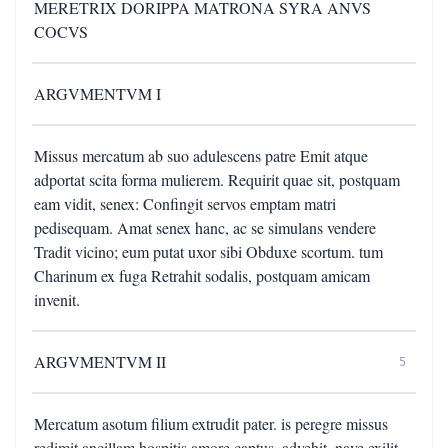
MERETRIX DORIPPA MATRONA SYRA ANVS
COCVS
ARGVMENTVM I
Missus mercatum ab suo adulescens patre Emit atque
adportat scita forma mulierem. Requirit quae sit, postquam
eam vidit, senex: Confingit servos emptam matri
pedisequam. Amat senex hanc, ac se simulans vendere
Tradit vicino; eum putat uxor sibi Obduxe scortum. tum
Charinum ex fuga Retrahit sodalis, postquam amicam
invenit.
ARGVMENTVM II
5
Mercatum asotum filium extrudit pater. is peregre missus
redimit ancillam hospitis amore captus, advehit. nave exilit,