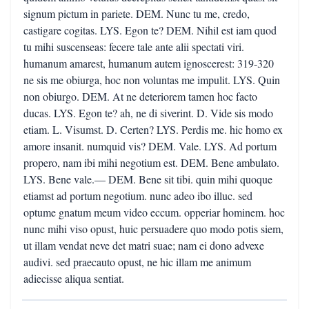
signum pictum in pariete. DEM. Nunc tu me, credo,
castigare cogitas. LYS. Egon te? DEM. Nihil est iam quod
tu mihi suscenseas: fecere tale ante alii spectati viri.
humanum amarest, humanum autem ignoscerest: 319-320
ne sis me obiurga, hoc non voluntas me impulit. LYS. Quin
non obiurgo. DEM. At ne deteriorem tamen hoc facto
ducas. LYS. Egon te? ah, ne di siverint. D. Vide sis modo
etiam. L. Visumst. D. Certen? LYS. Perdis me. hic homo ex
amore insanit. numquid vis? DEM. Vale. LYS. Ad portum
propero, nam ibi mihi negotium est. DEM. Bene ambulato.
LYS. Bene vale.— DEM. Bene sit tibi. quin mihi quoque
etiamst ad portum negotium. nunc adeo ibo illuc. sed
optume gnatum meum video eccum. opperiar hominem. hoc
nunc mihi viso opust, huic persuadere quo modo potis siem,
ut illam vendat neve det matri suae; nam ei dono advexe
audivi. sed praecauto opust, ne hic illam me animum
adiecisse aliqua sentiat.