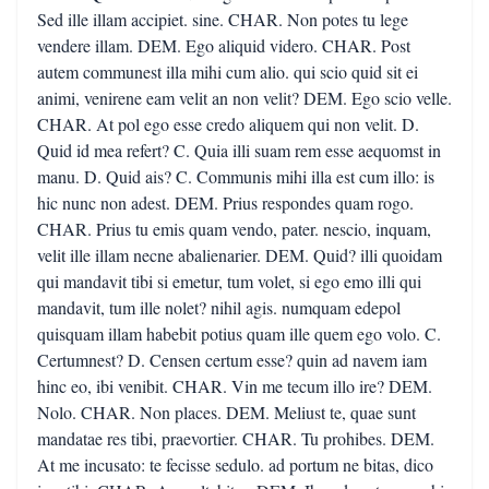
Sed ille illam accipiet. sine. CHAR. Non potes tu lege
vendere illam. DEM. Ego aliquid videro. CHAR. Post
autem communest illa mihi cum alio. qui scio quid sit ei
animi, venirene eam velit an non velit? DEM. Ego scio velle.
CHAR. At pol ego esse credo aliquem qui non velit. D.
Quid id mea refert? C. Quia illi suam rem esse aequomst in
manu. D. Quid ais? C. Communis mihi illa est cum illo: is
hic nunc non adest. DEM. Prius respondes quam rogo.
CHAR. Prius tu emis quam vendo, pater. nescio, inquam,
velit ille illam necne abalienarier. DEM. Quid? illi quoidam
qui mandavit tibi si emetur, tum volet, si ego emo illi qui
mandavit, tum ille nolet? nihil agis. numquam edepol
quisquam illam habebit potius quam ille quem ego volo. C.
Certumnest? D. Censen certum esse? quin ad navem iam
hinc eo, ibi venibit. CHAR. Vin me tecum illo ire? DEM.
Nolo. CHAR. Non places. DEM. Meliust te, quae sunt
mandatae res tibi, praevortier. CHAR. Tu prohibes. DEM.
At me incusato: te fecisse sedulo. ad portum ne bitas, dico