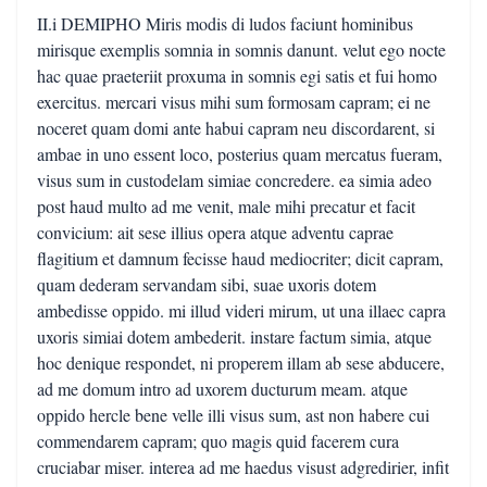
II.i DEMIPHO Miris modis di ludos faciunt hominibus
mirisque exemplis somnia in somnis danunt. velut ego nocte
hac quae praeteriit proxuma in somnis egi satis et fui homo
exercitus. mercari visus mihi sum formosam capram; ei ne
noceret quam domi ante habui capram neu discordarent, si
ambae in uno essent loco, posterius quam mercatus fueram,
visus sum in custodelam simiae concredere. ea simia adeo
post haud multo ad me venit, male mihi precatur et facit
convicium: ait sese illius opera atque adventu caprae
flagitium et damnum fecisse haud mediocriter; dicit capram,
quam dederam servandam sibi, suae uxoris dotem
ambedisse oppido. mi illud videri mirum, ut una illaec capra
uxoris simiai dotem ambederit. instare factum simia, atque
hoc denique respondet, ni properem illam ab sese abducere,
ad me domum intro ad uxorem ducturum meam. atque
oppido hercle bene velle illi visus sum, ast non habere cui
commendarem capram; quo magis quid facerem cura
cruciabar miser. interea ad me haedus visust adgredirier, infit