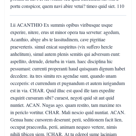
portu conspicor, quem navi abire vetui? timeo quid siet. 110
I.ii ACANTHIO Ex summis opibus viribusque usque
experire, nitere, erus ut minor opera tua servetur: agedum,
Acanthio, abige abs te lassitudinem, cave pigritiae
praeverteris. simul enicat suspiritus (vix suffero hercle
anhelitum), simul autem plenis semitis qui adversum eunt:
aspellito, detrude, deturba in viam. haec disciplina hic
pessumast: currenti properanti haud quisquam dignum habet
decedere. ita tres simitu res agendae sunt, quando unam
occeperis: et currendum et pugnandum et autem iurigandum
est in via. CHAR. Quid illuc est quod ille tam expedite
exquirit cursuram sibi? curaest, negoti quid sit aut quid
nuntiet. ACAN. Nugas ago. quam restito, tam maxime res
in periclo vortitur. CHAR. Mali nescio quid nuntiat. ACAN.
Genua hunc cursorem deserunt; perii, seditionem facit lien,
occupat praecordia, perii, animam nequeo vertere, nimis
nihili tibicen siem. [CHAR. At tu edepol sume laciniam