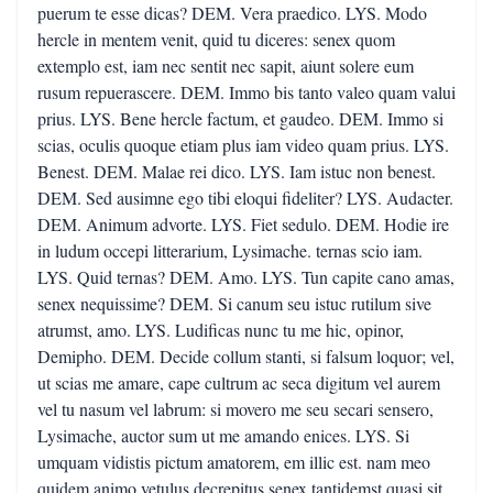
puerum te esse dicas? DEM. Vera praedico. LYS. Modo
hercle in mentem venit, quid tu diceres: senex quom
extemplo est, iam nec sentit nec sapit, aiunt solere eum
rusum repuerascere. DEM. Immo bis tanto valeo quam valui
prius. LYS. Bene hercle factum, et gaudeo. DEM. Immo si
scias, oculis quoque etiam plus iam video quam prius. LYS.
Benest. DEM. Malae rei dico. LYS. Iam istuc non benest.
DEM. Sed ausimne ego tibi eloqui fideliter? LYS. Audacter.
DEM. Animum advorte. LYS. Fiet sedulo. DEM. Hodie ire
in ludum occepi litterarium, Lysimache. ternas scio iam.
LYS. Quid ternas? DEM. Amo. LYS. Tun capite cano amas,
senex nequissime? DEM. Si canum seu istuc rutilum sive
atrumst, amo. LYS. Ludificas nunc tu me hic, opinor,
Demipho. DEM. Decide collum stanti, si falsum loquor; vel,
ut scias me amare, cape cultrum ac seca digitum vel aurem
vel tu nasum vel labrum: si movero me seu secari sensero,
Lysimache, auctor sum ut me amando enices. LYS. Si
umquam vidistis pictum amatorem, em illic est. nam meo
quidem animo vetulus decrepitus senex tantidemst quasi sit