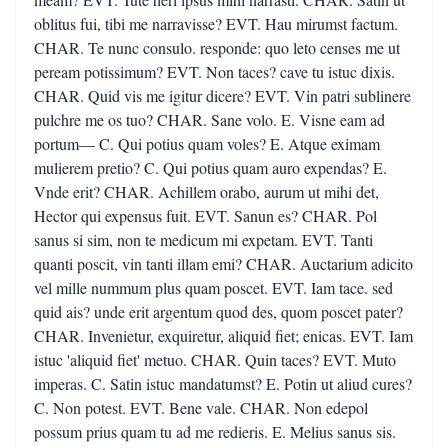
oblitus fui, tibi me narravisse? EVT. Hau mirumst factum.
CHAR. Te nunc consulo. responde: quo leto censes me ut
peream potissimum? EVT. Non taces? cave tu istuc dixis.
CHAR. Quid vis me igitur dicere? EVT. Vin patri sublinere
pulchre me os tuo? CHAR. Sane volo. E. Visne eam ad
portum— C. Qui potius quam voles? E. Atque eximam
mulierem pretio? C. Qui potius quam auro expendas? E.
Vnde erit? CHAR. Achillem orabo, aurum ut mihi det,
Hector qui expensus fuit. EVT. Sanun es? CHAR. Pol
sanus si sim, non te medicum mi expetam. EVT. Tanti
quanti poscit, vin tanti illam emi? CHAR. Auctarium adicito
vel mille nummum plus quam poscet. EVT. Iam tace. sed
quid ais? unde erit argentum quod des, quom poscet pater?
CHAR. Invenietur, exquiretur, aliquid fiet; enicas. EVT. Iam
istuc 'aliquid fiet' metuo. CHAR. Quin taces? EVT. Muto
imperas. C. Satin istuc mandatumst? E. Potin ut aliud cures?
C. Non potest. EVT. Bene vale. CHAR. Non edepol
possum prius quam tu ad me redieris. E. Melius sanus sis.