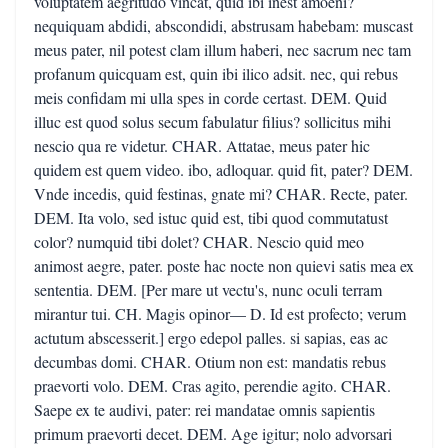
voluptatem aegritudo vincat, quid ibi inest amoeni?
nequiquam abdidi, abscondidi, abstrusam habebam: muscast
meus pater, nil potest clam illum haberi, nec sacrum nec tam
profanum quicquam est, quin ibi ilico adsit. nec, qui rebus
meis confidam mi ulla spes in corde certast. DEM. Quid
illuc est quod solus secum fabulatur filius? sollicitus mihi
nescio qua re videtur. CHAR. Attatae, meus pater hic
quidem est quem video. ibo, adloquar. quid fit, pater? DEM.
Vnde incedis, quid festinas, gnate mi? CHAR. Recte, pater.
DEM. Ita volo, sed istuc quid est, tibi quod commutatust
color? numquid tibi dolet? CHAR. Nescio quid meo
animost aegre, pater. poste hac nocte non quievi satis mea ex
sententia. DEM. [Per mare ut vectu's, nunc oculi terram
mirantur tui. CH. Magis opinor— D. Id est profecto; verum
actutum abscesserit.] ergo edepol palles. si sapias, eas ac
decumbas domi. CHAR. Otium non est: mandatis rebus
praevorti volo. DEM. Cras agito, perendie agito. CHAR.
Saepe ex te audivi, pater: rei mandatae omnis sapientis
primum praevorti decet. DEM. Age igitur; nolo advorsari