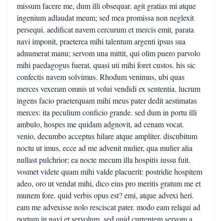
missum facere me, dum illi obsequar. agit gratias mi atque
ingenium adlaudat meum; sed mea promissa non neglexit
persequi. aedificat navem cercurum et mercis emit, parata
navi imponit, praeterea mihi talentum argenti ipsus sua
adnumerat manu; servom una mittit, qui olim puero parvolo
mihi paedagogus fuerat, quasi uti mihi foret custos. his sic
confectis navem solvimus. Rhodum venimus, ubi quas
merces vexeram omnis ut volui vendidi ex sententia. lucrum
ingens facio praeterquam mihi meus pater dedit aestimatas
merces: ita peculium conficio grande. sed dum in portu illi
ambulo, hospes me quidam adgnovit, ad cenam vocat.
venio, decumbo acceptus hilare atque ampliter. discubitum
noctu ut imus, ecce ad me advenit mulier, qua mulier alia
nullast pulchrior; ea nocte mecum illa hospitis iussu fuit.
vosmet videte quam mihi valde placuerit: postridie hospitem
adeo, oro ut vendat mihi, dico eius pro meritis gratum me et
munem fore. quid verbis opus est? emi, atque advexi heri.
eam me advexisse nolo resciscat pater. modo eam reliqui ad
portum in navi et servolum. sed quid currentem servom a