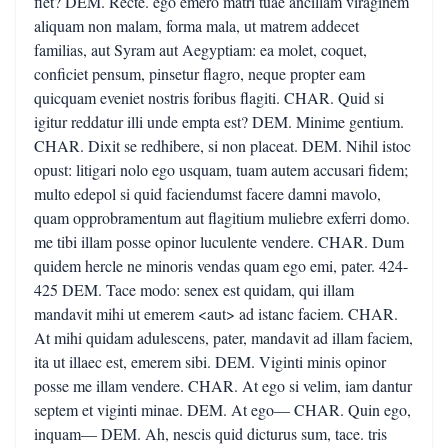
fiet? DEM. Recte. ego emero matri tuae ancillam viraginem
aliquam non malam, forma mala, ut matrem addecet
familias, aut Syram aut Aegyptiam: ea molet, coquet,
conficiet pensum, pinsetur flagro, neque propter eam
quicquam eveniet nostris foribus flagiti. CHAR. Quid si
igitur reddatur illi unde empta est? DEM. Minime gentium.
CHAR. Dixit se redhibere, si non placeat. DEM. Nihil istoc
opust: litigari nolo ego usquam, tuam autem accusari fidem;
multo edepol si quid faciendumst facere damni mavolo,
quam opprobramentum aut flagitium muliebre exferri domo.
me tibi illam posse opinor luculente vendere. CHAR. Dum
quidem hercle ne minoris vendas quam ego emi, pater. 424-
425 DEM. Tace modo: senex est quidam, qui illam
mandavit mihi ut emerem <aut> ad istanc faciem. CHAR.
At mihi quidam adulescens, pater, mandavit ad illam faciem,
ita ut illaec est, emerem sibi. DEM. Viginti minis opinor
posse me illam vendere. CHAR. At ego si velim, iam dantur
septem et viginti minae. DEM. At ego— CHAR. Quin ego,
inquam— DEM. Ah, nescis quid dicturus sum, tace. tris