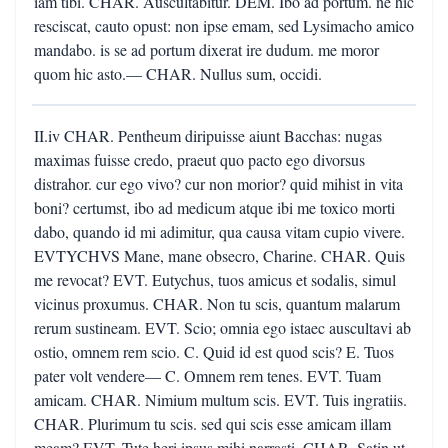
iam tibi. CHAR. Auscultabitur. DEM. Ibo ad portum. ne hic
resciscat, cauto opust: non ipse emam, sed Lysimacho amico
mandabo. is se ad portum dixerat ire dudum. me moror
quom hic asto.— CHAR. Nullus sum, occidi.
II.iv CHAR. Pentheum diripuisse aiunt Bacchas: nugas
maximas fuisse credo, praeut quo pacto ego divorsus
distrahor. cur ego vivo? cur non morior? quid mihist in vita
boni? certumst, ibo ad medicum atque ibi me toxico morti
dabo, quando id mi adimitur, qua causa vitam cupio vivere.
EVTYCHVS Mane, mane obsecro, Charine. CHAR. Quis
me revocat? EVT. Eutychus, tuos amicus et sodalis, simul
vicinus proxumus. CHAR. Non tu scis, quantum malarum
rerum sustineam. EVT. Scio; omnia ego istaec auscultavi ab
ostio, omnem rem scio. C. Quid id est quod scis? E. Tuos
pater volt vendere— C. Omnem rem tenes. EVT. Tuam
amicam. CHAR. Nimium multum scis. EVT. Tuis ingratiis.
CHAR. Plurimum tu scis. sed qui scis esse amicam illam
meam? EVT. Tute heri ipsus mihi narrasti. CHAR. Satin ut