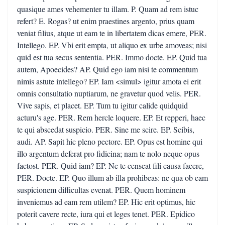
quasique ames vehementer tu illam. P. Quam ad rem istuc
refert? E. Rogas? ut enim praestines argento, prius quam
veniat filius, atque ut eam te in libertatem dicas emere, PER.
Intellego. EP. Vbi erit empta, ut aliquo ex urbe amoveas; nisi
quid est tua secus sententia. PER. Immo docte. EP. Quid tua
autem, Apoecides? AP. Quid ego iam nisi te commentum
nimis astute intellego? EP. Iam <simul> igitur amota ei erit
omnis consultatio nuptiarum, ne gravetur quod velis. PER.
Vive sapis, et placet. EP. Tum tu igitur calide quidquid
acturu's age. PER. Rem hercle loquere. EP. Et repperi, haec
te qui abscedat suspicio. PER. Sine me scire. EP. Scibis,
audi. AP. Sapit hic pleno pectore. EP. Opus est homine qui
illo argentum deferat pro fidicina; nam te nolo neque opus
factost. PER. Quid iam? EP. Ne te censeat fili causa facere,
PER. Docte. EP. Quo illum ab illa prohibeas: ne qua ob eam
suspicionem difficultas evenat. PER. Quem hominem
inveniemus ad eam rem utilem? EP. Hic erit optimus, hic
poterit cavere recte, iura qui et leges tenet. PER. Epidico