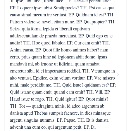
Tu ipse, ubi lubet, finem face. TH. Desiste percontarier.
EP. Loquere ipse: ubist Stratippocles? TH. Est causa qua
causa simul mecum ire veritust. EP. Quidnam id est? TH.
Patrem videre se nevolt etiam nunc. EP. Quapropter? TH.
Scies. quia forma lepida et liberali captivam
adulescentulam de praeda mercatust. EP. Quid ego ex te
audio? TH. Hoc quod fabulor. EP. Cur eam emit? TH.
Animi causa. EP. Quot illic homo animos habet? nam
certo, prius quam hinc ad legionem abiit domo, ipsus
mandavit mi, ab lenone ut fidicina, quam amabat,
emeretur sibi. id ei impetratum reddidi. TH. Vtcumque in
5
alto ventust, Epidice, exim velum vortitur. EP. Vae misero
mihi, male perdidit me. TH. Quid istuc? quidnam est? EP.
Quid istanc quam emit, quanti eam emit? TH. Vili. EP.
Haud istuc te rogo. TH. Quid igitur? EP. Quot minis?
TH. Tot — quadraginta minis. id adeo argentum ab
danista apud Thebas sumpsit faenore, in dies minasque
argenti singulas nummis. EP. Papae. TH. Et is danista
advenit una cum eo, qui argentum petit. EP. Di