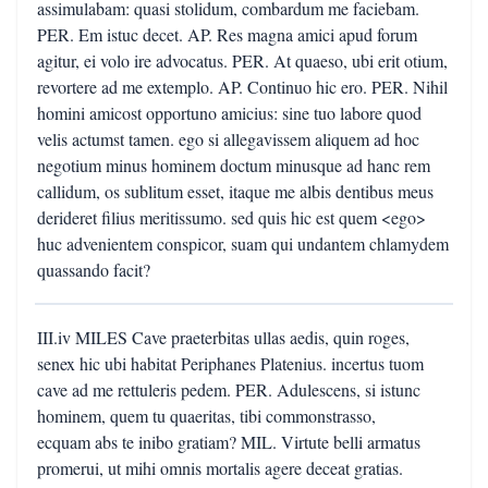
assimulabam: quasi stolidum, combardum me faciebam.
PER. Em istuc decet. AP. Res magna amici apud forum
agitur, ei volo ire advocatus. PER. At quaeso, ubi erit otium,
revortere ad me extemplo. AP. Continuo hic ero. PER. Nihil
homini amicost opportuno amicius: sine tuo labore quod
velis actumst tamen. ego si allegavissem aliquem ad hoc
negotium minus hominem doctum minusque ad hanc rem
callidum, os sublitum esset, itaque me albis dentibus meus
derideret filius meritissumo. sed quis hic est quem <ego>
huc advenientem conspicor, suam qui undantem chlamydem
quassando facit?
III.iv MILES Cave praeterbitas ullas aedis, quin roges,
senex hic ubi habitat Periphanes Platenius. incertus tuom
cave ad me rettuleris pedem. PER. Adulescens, si istunc
hominem, quem tu quaeritas, tibi commonstrasso,
ecquam abs te inibo gratiam? MIL. Virtute belli armatus
promerui, ut mihi omnis mortalis agere deceat gratias.