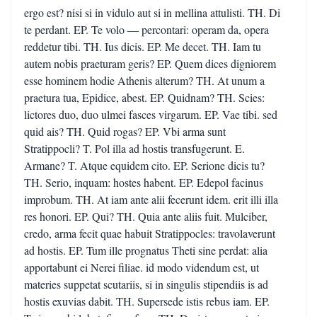
ergo est? nisi si in vidulo aut si in mellina attulisti. TH. Di
te perdant. EP. Te volo — percontari: operam da, opera
reddetur tibi. TH. Ius dicis. EP. Me decet. TH. Iam tu
autem nobis praeturam geris? EP. Quem dices digniorem
esse hominem hodie Athenis alterum? TH. At unum a
praetura tua, Epidice, abest. EP. Quidnam? TH. Scies:
lictores duo, duo ulmei fasces virgarum. EP. Vae tibi. sed
quid ais? TH. Quid rogas? EP. Vbi arma sunt
Stratippocli? T. Pol illa ad hostis transfugerunt. E.
Armane? T. Atque equidem cito. EP. Serione dicis tu?
TH. Serio, inquam: hostes habent. EP. Edepol facinus
improbum. TH. At iam ante alii fecerunt idem. erit illi illa
res honori. EP. Qui? TH. Quia ante aliis fuit. Mulciber,
credo, arma fecit quae habuit Stratippocles: travolaverunt
ad hostis. EP. Tum ille prognatus Theti sine perdat: alia
apportabunt ei Nerei filiae. id modo videndum est, ut
materies suppetat scutariis, si in singulis stipendiis is ad
hostis exuvias dabit. TH. Supersede istis rebus iam. EP.