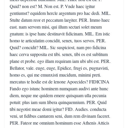
Quid? non est? M. Non est. P. Vnde haec igitur
gentiumst? equidem hercle argentum pro hac dedi. MIL.
Stulte datum reor et peccatum largiter. PER. Immo haec
east. nam servom misi, qui illum sectari solet meum
gnatum: is ipse hanc destinavit fidicinam. MIL. Em istic
homo te articulatim concidit, senex, tuos servos. PER.
Quid? concidit? MIL. Sic suspiciost, nam pro fidicina
haec cerva supposita est tibi. senex, tibi os est sublitum
plane et probe. ego illam requiram iam ubi ubi est. PER.
Bellator, vale. euge, euge, Epidice, frugi es, pugnavisti,
homo es, qui me emunxisti mucidum, minimi preti.
mercatus te hodie est de lenone Apoecides? FIDICINA
Fando ego istunc hominem numquam audivi ante hunc
diem, neque me quidem emere quisquam ulla pecunia
potuit: plus iam sum libera quinquennium. PER. Quid
tibi negotist meae domi igitur? FID. Audies. conducta
veni, ut fidibus cantarem seni, dum rem divinam faceret.
PER. Fateor me omnium hominum esse Athenis Atticis