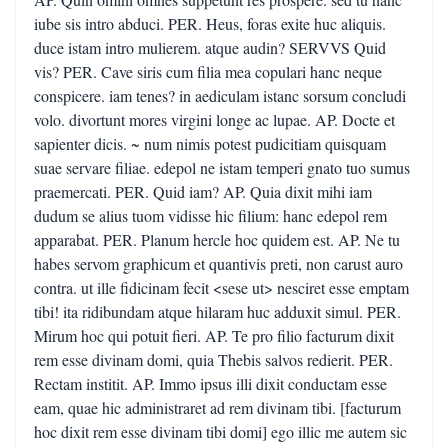
iube sis intro abduci. PER. Heus, foras exite huc aliquis.
duce istam intro mulierem. atque audin? SERVVS Quid
vis? PER. Cave siris cum filia mea copulari hanc neque
conspicere. iam tenes? in aediculam istanc sorsum concludi
volo. divortunt mores virgini longe ac lupae. AP. Docte et
sapienter dicis. ~ num nimis potest pudicitiam quisquam
suae servare filiae. edepol ne istam temperi gnato tuo sumus
praemercati. PER. Quid iam? AP. Quia dixit mihi iam
dudum se alius tuom vidisse hic filium: hanc edepol rem
apparabat. PER. Planum hercle hoc quidem est. AP. Ne tu
habes servom graphicum et quantivis preti, non carust auro
contra. ut ille fidicinam fecit <sese ut> nesciret esse emptam
tibi! ita ridibundam atque hilaram huc adduxit simul. PER.
Mirum hoc qui potuit fieri. AP. Te pro filio facturum dixit
rem esse divinam domi, quia Thebis salvos redierit. PER.
Rectam institit. AP. Immo ipsus illi dixit conductam esse
eam, quae hic administraret ad rem divinam tibi. [facturum
hoc dixit rem esse divinam tibi domi] ego illic me autem sic