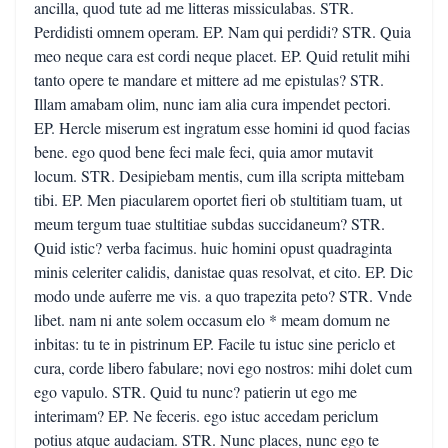
ancilla, quod tute ad me litteras missiculabas. STR.
Perdidisti omnem operam. EP. Nam qui perdidi? STR. Quia
meo neque cara est cordi neque placet. EP. Quid retulit mihi
tanto opere te mandare et mittere ad me epistulas? STR.
Illam amabam olim, nunc iam alia cura impendet pectori.
EP. Hercle miserum est ingratum esse homini id quod facias
bene. ego quod bene feci male feci, quia amor mutavit
locum. STR. Desipiebam mentis, cum illa scripta mittebam
tibi. EP. Men piacularem oportet fieri ob stultitiam tuam, ut
meum tergum tuae stultitiae subdas succidaneum? STR.
Quid istic? verba facimus. huic homini opust quadraginta
minis celeriter calidis, danistae quas resolvat, et cito. EP. Dic
modo unde auferre me vis. a quo trapezita peto? STR. Vnde
libet. nam ni ante solem occasum elo * meam domum ne
inbitas: tu te in pistrinum EP. Facile tu istuc sine periclo et
cura, corde libero fabulare; novi ego nostros: mihi dolet cum
ego vapulo. STR. Quid tu nunc? patierin ut ego me
interimam? EP. Ne feceris. ego istuc accedam periclum
potius atque audaciam. STR. Nunc places, nunc ego te