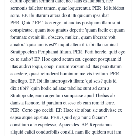
earum operam sermoni dare; nec satis exaudibam, nec
sermonis fallebar tamen, quae loquerentur. PER. Id lubidost
scire. EP. Ibi illarum altera dixit illi quicum ipsa ibat —
PER. Quid? EP. Tace ergo, ut audias postquam illam sunt
conspicatae, quam tuos gnatus deperit: 'quam facile et quam
fortunate evenit illi, obsecro, mulieri, quam liberare volt
amator.' 'quisnam is est?' inquit altera illi. ibi illa nominat
Stratippoclem Periphanai filium. PER. Perii hercle. quid ego
ex te audio? EP. Hoc quod actum est. egomet postquam id
illas audivi loqui, coepi rursum vorsum ad illas pauxillatim
accedere, quasi retruderet hominum me vis invitum. PER.
Intellego. EP. Ibi illa interrogavit illam: 'qui scis? quis id
dixit tibi?' 'quin hodie adlatae tabellae sunt ad eam a
Stratippocle, eum argentum sumpsisse apud Thebas ab
danista faenore, id paratum et sese ob eam rem id ferre.
PER. Certo ego occidi. EP. Haec sic aibat: sic audivisse ex
eapse atque epistula. PER. Quid ego nunc faciam?
consilium a te expetesso, Apoecides. AP. Reperiamus
aliquid calidi conducibilis consili. nam ille quidem aut iam