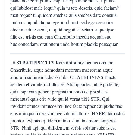
plane hoc corruptumst caput. nequam homo es, Epidice.
qui lubidost male loqui? quia tu tete deseris. quid faciam?
men rogas? tu quidem antehac aliis solebas dare consilia
mutua. aliquid aliqua reperiundumst. sed ego cesso ire
obviam adulescenti, ut quid negoti sit sciam. atque ipse
illic est. tristis est. cum Chaeribulo incedit aequali suo.
huc concedam, orationem unde horum placide persequar.
I.ii STRATIPPOCLES Rem tibi sum elocutus omnem,
Chaeribule, atque admodum meorum maerorum atque
amorum summam edictavi tibi. CHAERIBVLVS Praeter
aetatem et virtutem stultus es, Stratippocles. idne pudet te,
quia captivam genere prognatam bono de praeda es
mercatus? quis erit, vitio qui id vortat tibi? STR. Qui
invident omnes inimicos mi illoc facto repperi; at pudicitiae
eius numquam nec vim nec vitium attuli. CHAER. Iam istoc
probior [es] meo quidem animo, cum in amore temperes.
STR. Nihil agit qui diffidentem verbis solatur suis; is est
amicus, qui in re dubia re iuvat, ubi rest opus. CHAER.