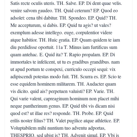
Satis recte oculis uteris. TH. Salve. EP. Di dent quae velis.
venire salvom gaudeo. TH. Quid ceterum? EP. Quod eo
adsolet: cena tibi dabitur. TH. Spondeo. EP. Quid? TH.
Me accepturum, si dabis. EP. Quid tu agis? ut vales?
exemplum adesse intellego. euge, corpulentior videre
atque habitior. TH. Huic gratia. EP. Quam quidem te iam
diu perdidisse oportuit. 11a T. Minus iam furtificus sum
quam antehac. E. Quid ita? T. Rapio propalam. EP. Di
immortales te infelicent, ut tu es gradibus grandibus. nam
ut apud portum te conspexi, curriculo occepi sequi: vix
adipiscendi potestas modo fuit. TH. Scurra es. EP. Scio te
esse equidem hominem militarem. TH. Audacter quam
vis dicito. quid ais? perpetuen valuisti? EP. Varie. TH.
Qui varie valent, capreaginum hominum non placet mihi
neque pantherinum genus. EP. Quid tibi vis dicam nisi
quod est? ut illae res? responde. TH. Probe. EP. Quid
erilis noster filius? TH. Valet pugilice atque athletice. EP.
Voluptabilem mihi nuntium tuo adventu adportas,
THESPRIO. sed ubist is? TH. Advenit simul. EP. Vbi is