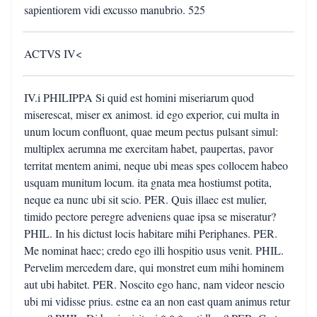
sapientiorem vidi excusso manubrio. 525
ACTVS IV<
IV.i PHILIPPA Si quid est homini miseriarum quod
miserescat, miser ex animost. id ego experior, cui multa in
unum locum confluont, quae meum pectus pulsant simul:
multiplex aerumna me exercitam habet, paupertas, pavor
territat mentem animi, neque ubi meas spes collocem habeo
usquam munitum locum. ita gnata mea hostiumst potita,
neque ea nunc ubi sit scio. PER. Quis illaec est mulier,
timido pectore peregre adveniens quae ipsa se miseratur?
PHIL. In his dictust locis habitare mihi Periphanes. PER.
Me nominat haec; credo ego illi hospitio usus venit. PHIL.
Pervelim mercedem dare, qui monstret eum mihi hominem
aut ubi habitet. PER. Noscito ego hanc, nam videor nescio
ubi mi vidisse prius. estne ea an non east quam animus retur