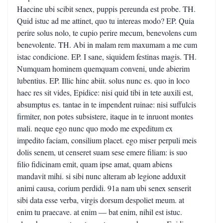
Haecine ubi scibit senex, puppis pereunda est probe. TH.
Quid istuc ad me attinet, quo tu intereas modo? EP. Quia
perire solus nolo, te cupio perire mecum, benevolens cum
benevolente. TH. Abi in malam rem maxumam a me cum
istac condicione. EP. I sane, siquidem festinas magis. TH.
Numquam hominem quemquam conveni, unde abierim
lubentius. EP. Illic hinc abiit. solus nunc es. quo in loco
haec res sit vides, Epidice: nisi quid tibi in tete auxili est,
absumptus es. tantae in te impendent ruinae: nisi suffulcis
firmiter, non potes subsistere, itaque in te inruont montes
mali. neque ego nunc quo modo me expeditum ex
impedito faciam, consilium placet. ego miser perpuli meis
dolis senem, ut censeret suam sese emere filiam: is suo
filio fidicinam emit, quam ipse amat, quam abiens
mandavit mihi. si sibi nunc alteram ab legione adduxit
animi causa, corium perdidi. 91a nam ubi senex senserit
sibi data esse verba, virgis dorsum despoliet meum. at
enim tu praecave. at enim — bat enim, nihil est istuc.