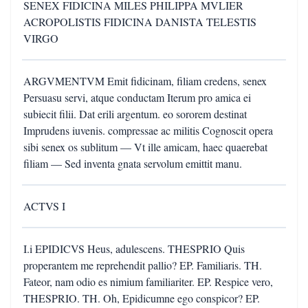
SENEX FIDICINA MILES PHILIPPA MVLIER
ACROPOLISTIS FIDICINA DANISTA TELESTIS
VIRGO
ARGVMENTVM Emit fidicinam, filiam credens, senex
Persuasu servi, atque conductam Iterum pro amica ei
subiecit filii. Dat erili argentum. eo sororem destinat
Imprudens iuvenis. compressae ac militis Cognoscit opera
sibi senex os sublitum — Vt ille amicam, haec quaerebat
filiam — Sed inventa gnata servolum emittit manu.
ACTVS I
I.i EPIDICVS Heus, adulescens. THESPRIO Quis
properantem me reprehendit pallio? EP. Familiaris. TH.
Fateor, nam odio es nimium familiariter. EP. Respice vero,
THESPRIO. TH. Oh, Epidicumne ego conspicor? EP.