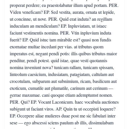
properat perdere; ea praestolabatur illum apud portam. PER.
Viden veneficam? EP. Sed vestita, aurata, ornata ut lepide,
ut concinne, ut nove. PER. Quid erat induta? an regillam
induculam an mendiculam? EP. Inpluviatam, ut istaec
faciunt vestimentis nomina. PER. Vtin inpluvium induta
fuerit? EP. Quid istuc tam mirabile est? quasi non fundis
exornatae multae incedant per vias. at tributus quom
imperatus est, negant pendi potis: illis quibus tributus maior
penditur, pendi potest. quid istae, quae vesti quotannis
nomina inveniunt nova? tunicam rallam, tunicam spissam,
linteolum caesicium, indusiatam, patagiatam, caltulam aut
crocotulam, subparum aut subnimium, ricam, basilicum aut
exoticum, cumatile aut plumatile, carinum aut cerinum —
gerrae maxumae. cani quoque etiam ademptumst nomen.
PER. Qui? EP. Vocant Laconicum. haec vocabula auctiones
subigunt ut faciant viros. AP. Quin tu ut occepisti loquere?
EP. Occepere aliae mulieres duae post me sic fabulari inter
sese — ego abscessi sciens paulum ab illis, dissimulabam