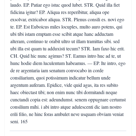
laudo. EP. Patiar ego istuc quod lubet. STR. Quid illa fiet
fidicina igitur? EP. Aliqua res reperibitur, aliqua ope
exsolvar, extricabor aliqua. STR. Plenus consili es. novi ego
te. EP. Est Euboicus miles locuples, multo auro potens, qui
ubi tibi istam emptam esse scibit atque hanc adductam
alteram, continuo te orabit ultro ut illam tramittas sibi. sed
ubi illa est quam tu adduxisti tecum? STR. Iam faxo hic erit.
CH. Quid hic nunc agimus? ST. Eamus intro huc ad te, ut
hunc hodie diem luculentum habeamus. — EP. Ite intro, ego
de re argentaria iam senatum convocabo in corde
consiliarium, quoi potissimum indicatur bellum unde
argentum auferam. Epidice, vide quid agas, ita res subito
haec obiectast tibi; non enim nunc tibi dormitandi neque
cunctandi copia est: adeundumst. senem oppugnare certumst
consilium mihi. i abi intro atque adulescenti dic iam nostro
erili filio, ne hinc foras ambulet neve usquam obviam veniat
seni. 165