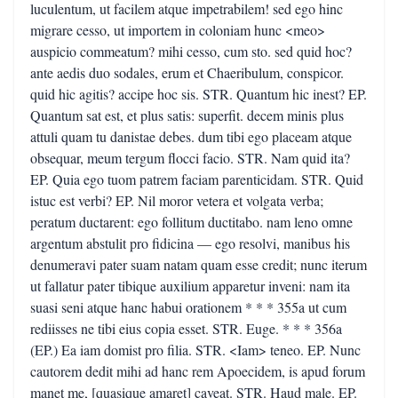
luculentum, ut facilem atque impetrabilem! sed ego hinc
migrare cesso, ut importem in coloniam hunc <meo>
auspicio commeatum? mihi cesso, cum sto. sed quid hoc?
ante aedis duo sodales, erum et Chaeribulum, conspicor.
quid hic agitis? accipe hoc sis. STR. Quantum hic inest? EP.
Quantum sat est, et plus satis: superfit. decem minis plus
attuli quam tu danistae debes. dum tibi ego placeam atque
obsequar, meum tergum flocci facio. STR. Nam quid ita?
EP. Quia ego tuom patrem faciam parenticidam. STR. Quid
istuc est verbi? EP. Nil moror vetera et volgata verba;
peratum ductarent: ego follitum ductitabo. nam leno omne
argentum abstulit pro fidicina — ego resolvi, manibus his
denumeravi pater suam natam quam esse credit; nunc iterum
ut fallatur pater tibique auxilium apparetur inveni: nam ita
suasi seni atque hanc habui orationem * * * 355a ut cum
rediisses ne tibi eius copia esset. STR. Euge. * * * 356a
(EP.) Ea iam domist pro filia. STR. <Iam> teneo. EP. Nunc
cautorem dedit mihi ad hanc rem Apoecidem, is apud forum
manet me, [quasique amaret] caveat. STR. Haud male. EP.