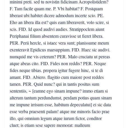
minimi preti. sed tu novistin fidicinam Acropolistidem?
F. Tam facile quam me. P. Vbi habitat? F. Postquam
liberast ubi habitet dicere admodum incerte scio. PE.
Eho an libera illa est? quis eam liberaverit, volo scire, si
scis. FID. Id quod audivi audies. Stratippoclem aiunt
Periphanai filium absentem curavisse ut fieret libera.
PER. Perii hercle, si istaec vera sunt; planissume meum
exenteravit Epidicus marsuppium. FID. Haec sic audivi.
numquid me vis ceterum? PER. Malo cruciatu ut pereas
atque abeas cito. FID. Fides non reddis? PER. Neque
fides neque tibias. propera igitur fugere hinc, si te di
amant. FID. Abiero. flagitio cum maiore post reddes
tamen. PER. Quid nunc? qui in tantis positus sum
sententiis, ~ [eamne ego sinam impune? immo etiam si
alterum tantum perdundumst, perdam potius quam sinam
me impune irrisum esse, habitum depeculatui] ei sic data
esse verba praesenti palam! atque me minoris facio prae
illo, qui omnium legum atque iurum fictor, conditor
cluet; is etiam sese sapere memorat: malleum