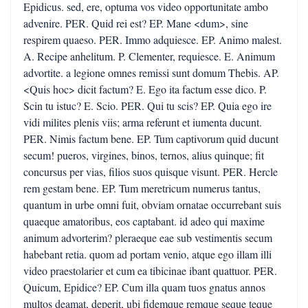
Epidicus. sed, ere, optuma vos video opportunitate ambo
advenire. PER. Quid rei est? EP. Mane <dum>, sine
respirem quaeso. PER. Immo adquiesce. EP. Animo malest.
A. Recipe anhelitum. P. Clementer, requiesce. E. Animum
advortite. a legione omnes remissi sunt domum Thebis. AP.
<Quis hoc> dicit factum? E. Ego ita factum esse dico. P.
Scin tu istuc? E. Scio. PER. Qui tu scis? EP. Quia ego ire
vidi milites plenis viis; arma referunt et iumenta ducunt.
PER. Nimis factum bene. EP. Tum captivorum quid ducunt
secum! pueros, virgines, binos, ternos, alius quinque; fit
concursus per vias, filios suos quisque visunt. PER. Hercle
rem gestam bene. EP. Tum meretricum numerus tantus,
quantum in urbe omni fuit, obviam ornatae occurrebant suis
quaeque amatoribus, eos captabant. id adeo qui maxime
animum advorterim? pleraeque eae sub vestimentis secum
habebant retia. quom ad portam venio, atque ego illam illi
video praestolarier et cum ea tibicinae ibant quattuor. PER.
Quicum, Epidice? EP. Cum illa quam tuos gnatus annos
multos deamat, deperit, ubi fidemque remque seque teque