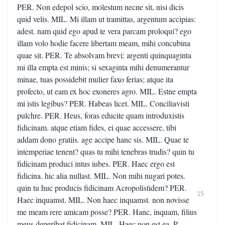
PER. Non edepol scio, molestum necne sit, nisi dicis
quid velis. MIL. Mi illam ut tramittas, argentum accipias:
adest. nam quid ego apud te vera parcam proloqui? ego
illam volo hodie facere libertam meam, mihi concubina
quae sit. PER. Te absolvam brevi: argenti quinquaginta
mi illa empta est minis; si sexaginta mihi denumerantur
minae, tuas possidebit mulier faxo ferias; atque ita
profecto, ut eam ex hoc exoneres agro. MIL. Estne empta
mi istis legibus? PER. Habeas licet. MIL. Conciliavisti
pulchre. PER. Heus, foras educite quam introduxistis
fidicinam. atque etiam fides, ei quae accessere, tibi
addam dono gratiis. age accipe hanc sis. MIL. Quae te
intemperiae tenent? quas tu mihi tenebras trudis? quin tu
fidicinam produci intus iubes. PER. Haec ergo est
fidicina. hic alia nullast. MIL. Non mihi nugari potes.
quin tu huc producis fidicinam Acropolistidem? PER.
15
Haec inquamst. MIL. Non haec inquamst. non novisse
me meam rere amicam posse? PER. Hanc, inquam, filius
meus deperibat fidicinam. MIL. Haec non est ea. P.