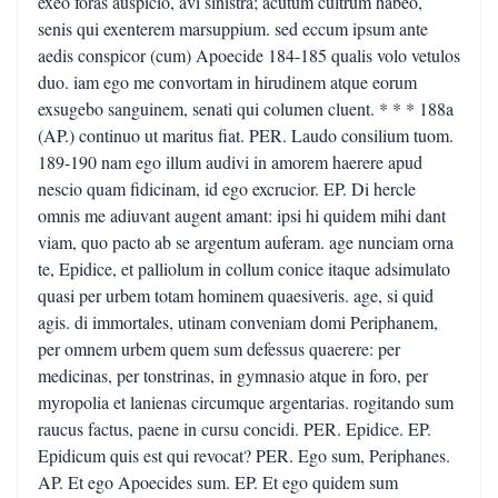
exeo foras auspicio, avi sinistra; acutum cultrum habeo,
senis qui exenterem marsuppium. sed eccum ipsum ante
aedis conspicor (cum) Apoecide 184-185 qualis volo vetulos
duo. iam ego me convortam in hirudinem atque eorum
exsugebo sanguinem, senati qui columen cluent. * * * 188a
(AP.) continuo ut maritus fiat. PER. Laudo consilium tuom.
189-190 nam ego illum audivi in amorem haerere apud
nescio quam fidicinam, id ego excrucior. EP. Di hercle
omnis me adiuvant augent amant: ipsi hi quidem mihi dant
viam, quo pacto ab se argentum auferam. age nunciam orna
te, Epidice, et palliolum in collum conice itaque adsimulato
quasi per urbem totam hominem quaesiveris. age, si quid
agis. di immortales, utinam conveniam domi Periphanem,
per omnem urbem quem sum defessus quaerere: per
medicinas, per tonstrinas, in gymnasio atque in foro, per
myropolia et lanienas circumque argentarias. rogitando sum
raucus factus, paene in cursu concidi. PER. Epidice. EP.
Epidicum quis est qui revocat? PER. Ego sum, Periphanes.
AP. Et ego Apoecides sum. EP. Et ego quidem sum