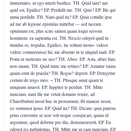
immortales, ut ego interii basilice. TH. Quid iam? aut
quid est, Epidice? EP. Perdidit me. TH. Quis? EP. Ille qui
arma perdidit. TH. Nam quid ita? EP. Quia cottidie ipse
ad me ab legione epistulas mittebat — sed taceam
optumum est, plus scire satiust quam loqui servom
hominem. ea sapientia est. TH. Nescio edepol quid tu
timidus es, trepidas, Epidice, ita voltum tuom~ videor
videre commeruisse hic me absente in te aliquid mali. EP.
Potin ut molestus ne sies? TH. Abeo. EP. Asta, abire hinc
non sinam. TH. Quid nunc me retines? EP. Amatne istam
quam emit de praeda? TH. Rogas? deperit. EP. Detegetur
corium de tergo meo. ~ TH. Plusque amat quam te
umquam amavit. EP. Iuppiter te perduit. TH. Mitte
nunciam, nam ille me vetuit domum venire, ad
Chaeribulum iussit huc in proxumum; ibi manere iussit,
eo venturust ipsus. EP. Quid ita? TH. Dicam: quia patrem
prius convenire se non volt neque conspicari, quam id
argentum, quod debetur pro illa, denumeraverit. EP. Eu
edepol res turbulentas. TH. Mitte me ut eam nunciam. EP.