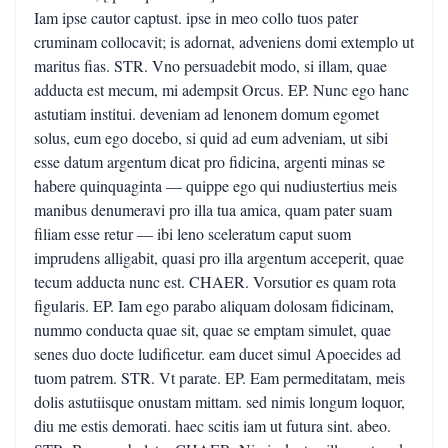
Iam ipse cautor captust. ipse in meo collo tuos pater
cruminam collocavit; is adornat, adveniens domi extemplo ut
maritus fias. STR. Vno persuadebit modo, si illam, quae
adducta est mecum, mi adempsit Orcus. EP. Nunc ego hanc
astutiam institui. deveniam ad lenonem domum egomet
solus, eum ego docebo, si quid ad eum adveniam, ut sibi
esse datum argentum dicat pro fidicina, argenti minas se
habere quinquaginta — quippe ego qui nudiustertius meis
manibus denumeravi pro illa tua amica, quam pater suam
filiam esse retur — ibi leno sceleratum caput suom
imprudens alligabit, quasi pro illa argentum acceperit, quae
tecum adducta nunc est. CHAER. Vorsutior es quam rota
figularis. EP. Iam ego parabo aliquam dolosam fidicinam,
nummo conducta quae sit, quae se emptam simulet, quae
senes duo docte ludificetur. eam ducet simul Apoecides ad
tuom patrem. STR. Vt parate. EP. Eam permeditatam, meis
dolis astutiisque onustam mittam. sed nimis longum loquor,
diu me estis demorati. haec scitis iam ut futura sint. abeo.