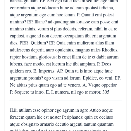
habeas gratiam. EP. Sed ego istuc faciam sedulo: ego illum
conveniam atque adducam hunc ad eum quoiast fidicina,
atque argentum ego cum hoc feram. P. Quanti emi potest
minimo? EP. Illane? ad quadraginta fortasse eam posse emi
minimo minis. verum si plus dederis, referam, nihil in ea re
captiost. atque id non decem occupatum tibi erit argentum
dies. PER. Quidum? EP. Quia enim mulierem alius illam
adulescens deperit, auro opulentus, magnus miles Rhodius,
raptor hostium, gloriosus: is emet illam de te et dabit aurum
lubens. face modo, est lucrum hic tibi amplum. P. Deos
quidem oro. E. Impetras. AP. Quin tu is intro atque huic
argentum promis? ego visam ad forum. Epidice, eo veni. EP.
Ne abitas prius quam ego ad te venero. A. Vsque opperiar.
P. Sequere tu intro. E. I, numera, nil ego te moror. 305
II.iii nullum esse opinor ego agrum in agro Attico aeque
feracem quam hic est noster Periphanes: quin ex occluso
atque obsignato armario decutio argenti tantum quantum
mihi lubet. quod pol ego metuo si senex resciverit, ne