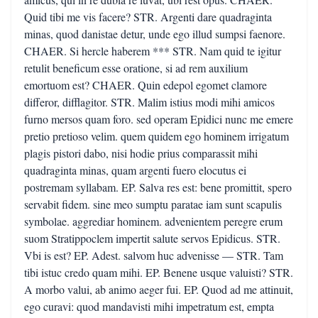
Quid tibi me vis facere? STR. Argenti dare quadraginta
minas, quod danistae detur, unde ego illud sumpsi faenore.
CHAER. Si hercle haberem *** STR. Nam quid te igitur
retulit beneficum esse oratione, si ad rem auxilium
emortuom est? CHAER. Quin edepol egomet clamore
differor, difflagitor. STR. Malim istius modi mihi amicos
furno mersos quam foro. sed operam Epidici nunc me emere
pretio pretioso velim. quem quidem ego hominem irrigatum
plagis pistori dabo, nisi hodie prius comparassit mihi
quadraginta minas, quam argenti fuero elocutus ei
postremam syllabam. EP. Salva res est: bene promittit, spero
servabit fidem. sine meo sumptu paratae iam sunt scapulis
symbolae. aggrediar hominem. advenientem peregre erum
suom Stratippoclem impertit salute servos Epidicus. STR.
Vbi is est? EP. Adest. salvom huc advenisse — STR. Tam
tibi istuc credo quam mihi. EP. Benene usque valuisti? STR.
A morbo valui, ab animo aeger fui. EP. Quod ad me attinuit,
ego curavi: quod mandavisti mihi impetratum est, empta