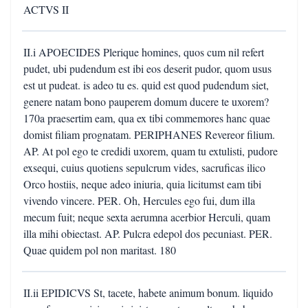
ACTVS II
II.i APOECIDES Plerique homines, quos cum nil refert
pudet, ubi pudendum est ibi eos deserit pudor, quom usus
est ut pudeat. is adeo tu es. quid est quod pudendum siet,
genere natam bono pauperem domum ducere te uxorem?
170a praesertim eam, qua ex tibi commemores hanc quae
domist filiam prognatam. PERIPHANES Revereor filium.
AP. At pol ego te credidi uxorem, quam tu extulisti, pudore
exsequi, cuius quotiens sepulcrum vides, sacruficas ilico
Orco hostiis, neque adeo iniuria, quia licitumst eam tibi
vivendo vincere. PER. Oh, Hercules ego fui, dum illa
mecum fuit; neque sexta aerumna acerbior Herculi, quam
illa mihi obiectast. AP. Pulcra edepol dos pecuniast. PER.
Quae quidem pol non maritast. 180
II.ii EPIDICVS St, tacete, habete animum bonum. liquido