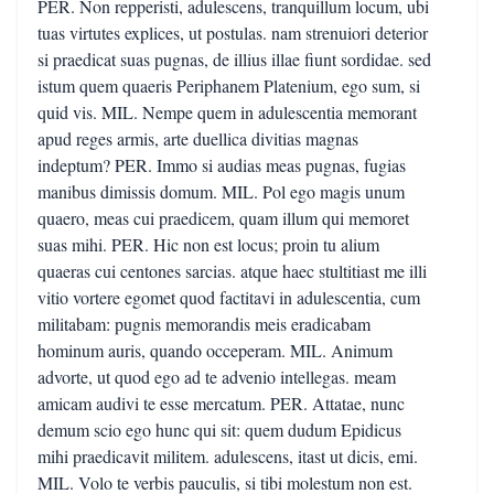
PER. Non repperisti, adulescens, tranquillum locum, ubi
tuas virtutes explices, ut postulas. nam strenuiori deterior
si praedicat suas pugnas, de illius illae fiunt sordidae. sed
istum quem quaeris Periphanem Platenium, ego sum, si
quid vis. MIL. Nempe quem in adulescentia memorant
apud reges armis, arte duellica divitias magnas
indeptum? PER. Immo si audias meas pugnas, fugias
manibus dimissis domum. MIL. Pol ego magis unum
quaero, meas cui praedicem, quam illum qui memoret
suas mihi. PER. Hic non est locus; proin tu alium
quaeras cui centones sarcias. atque haec stultitiast me illi
vitio vortere egomet quod factitavi in adulescentia, cum
militabam: pugnis memorandis meis eradicabam
hominum auris, quando occeperam. MIL. Animum
advorte, ut quod ego ad te advenio intellegas. meam
amicam audivi te esse mercatum. PER. Attatae, nunc
demum scio ego hunc qui sit: quem dudum Epidicus
mihi praedicavit militem. adulescens, itast ut dicis, emi.
MIL. Volo te verbis pauculis, si tibi molestum non est.