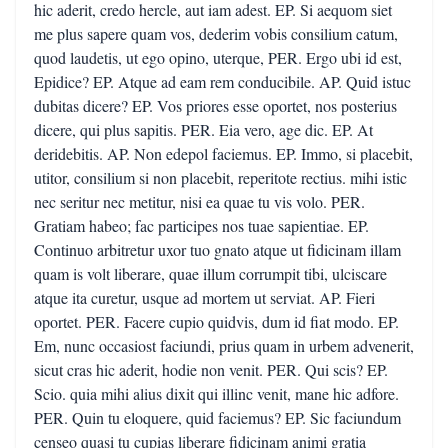
hic aderit, credo hercle, aut iam adest. EP. Si aequom siet
me plus sapere quam vos, dederim vobis consilium catum,
quod laudetis, ut ego opino, uterque, PER. Ergo ubi id est,
Epidice? EP. Atque ad eam rem conducibile. AP. Quid istuc
dubitas dicere? EP. Vos priores esse oportet, nos posterius
dicere, qui plus sapitis. PER. Eia vero, age dic. EP. At
deridebitis. AP. Non edepol faciemus. EP. Immo, si placebit,
utitor, consilium si non placebit, reperitote rectius. mihi istic
nec seritur nec metitur, nisi ea quae tu vis volo. PER.
Gratiam habeo; fac participes nos tuae sapientiae. EP.
Continuo arbitretur uxor tuo gnato atque ut fidicinam illam
quam is volt liberare, quae illum corrumpit tibi, ulciscare
atque ita curetur, usque ad mortem ut serviat. AP. Fieri
oportet. PER. Facere cupio quidvis, dum id fiat modo. EP.
Em, nunc occasiost faciundi, prius quam in urbem advenerit,
sicut cras hic aderit, hodie non venit. PER. Qui scis? EP.
Scio. quia mihi alius dixit qui illinc venit, mane hic adfore.
PER. Quin tu eloquere, quid faciemus? EP. Sic faciundum
censeo quasi tu cupias liberare fidicinam animi gratia