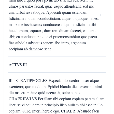
ulmos parasitos faciat, quae usque attondeant. sed me
una turbat res ratioque, Apoecidi quam ostendam
10
fidicinam aliquam conducticiam. atque id quoque habeo:
mane me iussit senex conducere aliquam fidicinam sibi
huc domum, <quae>, dum rem dinam faceret, cantaret
sibi; ea conducetur atque ei praemonstrabitur quo pacto
fiat subdola adversus senem. ibo intro, argentum
accipiam ab damnoso sene.
ACTVS III
III.i STRATIPPOCLES Expectando exedor miser atque
exenteror, quo modo mi Epidici blanda dicta evenant. nimis
diu maceror: sitne quid necne sit, scire cupio.
CHAERIBVLVS Per illam tibi copiam copiam parare aliam
licet: scivi equidem in principio ilico nullam tibi esse in illo
copiam. STR. Interii hercle ego. CHAER. Absurde facis