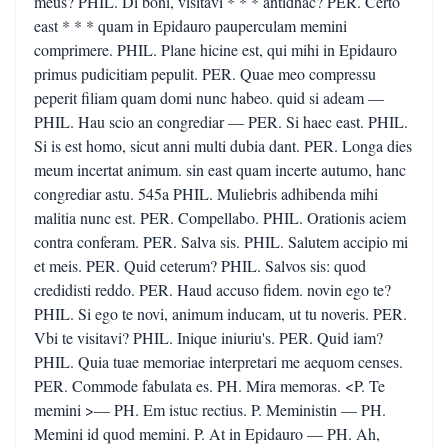
meus? PHIL. Di boni, visitavi * * * antidhac? PER. Certo
east * * * quam in Epidauro pauperculam memini
comprimere. PHIL. Plane hicine est, qui mihi in Epidauro
primus pudicitiam pepulit. PER. Quae meo compressu
peperit filiam quam domi nunc habeo. quid si adeam —
PHIL. Hau scio an congrediar — PER. Si haec east. PHIL.
Si is est homo, sicut anni multi dubia dant. PER. Longa dies
meum incertat animum. sin east quam incerte autumo, hanc
congrediar astu. 545a PHIL. Muliebris adhibenda mihi
malitia nunc est. PER. Compellabo. PHIL. Orationis aciem
contra conferam. PER. Salva sis. PHIL. Salutem accipio mi
et meis. PER. Quid ceterum? PHIL. Salvos sis: quod
credidisti reddo. PER. Haud accuso fidem. novin ego te?
PHIL. Si ego te novi, animum inducam, ut tu noveris. PER.
Vbi te visitavi? PHIL. Inique iniuriu's. PER. Quid iam?
PHIL. Quia tuae memoriae interpretari me aequom censes.
PER. Commode fabulata es. PH. Mira memoras. <P. Te
memini >— PH. Em istuc rectius. P. Meministin — PH.
Memini id quod memini. P. At in Epidauro — PH. Ah,