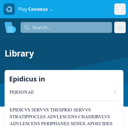
Dism
Play
Conexus →
Search...
Search...
Ope
Library
Epidicus
in
PERSONAE
1
EPIDICVS SERVVS THESPRIO SERVVS
STRATIPPOCLES ADVLESCENS CHAERIBVLVS
ADVLESCENS PERIPHANES SENEX APOECIDES