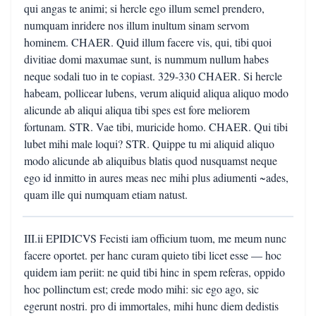
qui angas te animi; si hercle ego illum semel prendero,
numquam inridere nos illum inultum sinam servom
hominem. CHAER. Quid illum facere vis, qui, tibi quoi
divitiae domi maxumae sunt, is nummum nullum habes
neque sodali tuo in te copiast. 329-330 CHAER. Si hercle
habeam, pollicear lubens, verum aliquid aliqua aliquo modo
alicunde ab aliqui aliqua tibi spes est fore meliorem
fortunam. STR. Vae tibi, muricide homo. CHAER. Qui tibi
lubet mihi male loqui? STR. Quippe tu mi aliquid aliquo
modo alicunde ab aliquibus blatis quod nusquamst neque
ego id inmitto in aures meas nec mihi plus adiumenti ~ades,
quam ille qui numquam etiam natust.
III.ii EPIDICVS Fecisti iam officium tuom, me meum nunc
facere oportet. per hanc curam quieto tibi licet esse — hoc
quidem iam periit: ne quid tibi hinc in spem referas, oppido
hoc pollinctum est; crede modo mihi: sic ego ago, sic
egerunt nostri. pro di immortales, mihi hunc diem dedistis