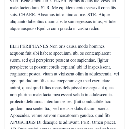
STR. Bene ambulato. CHAER. Nimis doctus ille <est> ad
male faciendum. STR. Me equidem certo servavit consiliis
suis. CHAER. Abeamus intro hinc ad me. STR. Atque
aliquanto lubentius quam abs te sum egressus intus; virtute
atque auspicio Epidici cum praeda in castra redeo.
III.iii PERIPHANES Non oris causa modo homines
aequom fuit sibi habere speculum, ubi os contemplarent
suom, sed qui perspicere possent cor sapientiae, [igitur
perspicere ut possent cordis copiam] ubi id inspexissent,
cogitarent postea, vitam ut vixissent olim in adulescentia. vel
ego, qui dudum fili causa coeperam ego med excruciare
animi, quasi quid filius meus deliquisset me erga aut quasi
non plurima male facta mea essent solida in adulescentia.
profecto deliramus interdum senes. [fuit conducibile hoc
quidem mea sententia.] sed meus sodalis it cum praeda
Apoecides. venire salvom mercatorem gaudeo. quid fit?
APOECIDES Di deaeque te adiuvant. PER. Omen placet.
AP. Quin omini omnes suppetunt res prospere. sed tu hanc