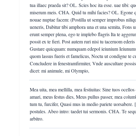
tua illaec praeda sit? OL. Scies hoc ita esse. uae tibi: q
miserum meis. CHA. Quid tu mihi facies? OL. Egone q
nouae nuptae facem: (Postilla ut semper improbus niliq
ueneris, Dabitur tibi amphora una et una semita, Fons 
erunt semper plena, ego te implebo flagris Ita te agge
possit ex te fieri. Post autem ruri nisi tu taceruom eder
Gustare quicquam: numquam edepol ieiunium Ieiunumst a
quom lassus fueris et famelicus, Noctu ut condigne te 
Concludere in fenestramfirmiter, Vnde auscultare possi
dicet: mi animule, mi Olympio,
Mea uita, mea mellilla, mea festiuitas: Sine tuos ocello
amari, meus festus dies, Meus pullus passer, mea colum
tum tu, furcifer, Quasi mus in medio pariete uorsabere
postules. Abeo intro: taedet tui sermonis. CHA. Te seq
arbitro.