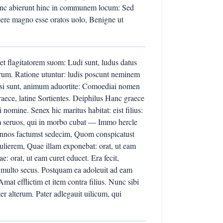
nunc abierunt hinc in communem locum: Sed
ere magno esse oratos uolo, Benigne ut
t flagitatorem suom: Ludi sunt, ludus datus
forum. Ratione utuntur: ludis poscunt neminem
si sunt, animum aduortite: Comoediai nomen
ece, latine Sortientes. Deiphilus Hanc graece
 nomine. Senex hic maritus habitat: eist filius:
dam seruos, qui in morbo cubat — Immo hercle
 annos factumst sedecim, Quom conspicatust
ulierem, Quae illam exponebat: orat, ut eam
ae: orat, ut eam curet educet. Era fecit,
n multo secus. Postquam ea adoleuit ad eam
mat efflictim et item contra filius. Nunc sibi
er alterum. Pater adlegauit uilicum, qui