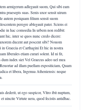
 autem armigerum adlegauit suom, Qui sibi eam
ntra praesepis suas. Senis uxor sensit uirum
Ille autem postquam filium sensit suom
escentem peregre ablegauit pater. Sciens ei
die in hac comoedia In urbem non redibit:
Sunt hic, inter se quos nunc credo dicere:
in uxorem ducent aut poscent sibi? Nouom
i in Graecia et Carthagini Et hic in nostra
m liberales etiam curari solent. Id ni fit,
s dum iudex siet Vel Graecus adeo uel mea
. Reuortar ad illam puellam expositiciam, Quam
udica et libera, Ingenua Atheniensis: neque
a.
s dederit, ut ego suspicor, Vltro ibit nuptum,
et uincite Virtute uera, quod fecistis antidhac.