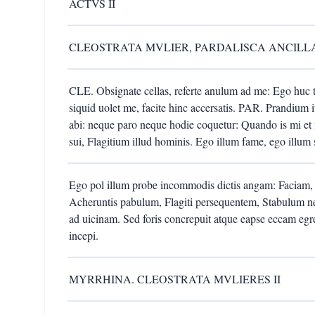
ACTVS II
CLEOSTRATA MVLIER, PARDALISCA ANCILL
CLE. Obsignate cellas, referte anulum ad me: Ego huc
siquid uolet me, facite hinc accersatis. PAR. Prandium i
abi: neque paro neque hodie coquetur: Quando is mi et 
sui, Flagitium illud hominis. Ego illum fame, ego illum 
Ego pol illum probe incommodis dictis angam: Faciam, ut
Acheruntis pabulum, Flagiti persequentem, Stabulum n
ad uicinam. Sed foris concrepuit atque eapse eccam egre
incepi.
MYRRHINA. CLEOSTRATA MVLIERES II