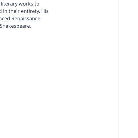
n literary works to
 in their entirety. His
enced Renaissance
Shakespeare.