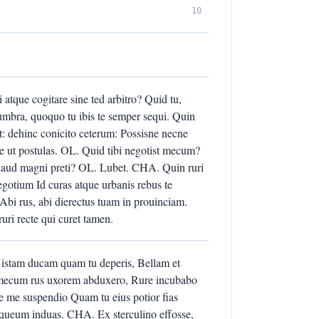
10
tque cogitare sine ted arbitro? Quid tu,
bra, quoquo tu ibis te semper sequi. Quin
t: dehinc conicito ceterum: Possisne necne
e ut postulas. OL. Quid tibi negotist mecum?
 haud magni preti? OL. Lubet. CHA. Quin ruri
egotium Id curas atque urbanis rebus te
bi rus, abi dierectus tuam in prouinciam.
ri recte qui curet tamen.
 istam ducam quam tu deperis, Bellam et
mecum rus uxorem abduxero, Rure incubabo
e me suspendio Quam tu eius potior fias
laqueum induas. CHA. Ex sterculino effosse,