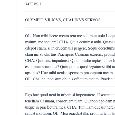
ACTVS I
OLYMPIO VILICVS, CHALINVS SERVOS
OL. Non mihi licere meam rem me solum ut uolo Loqui a
malum, me sequere? CHA. Quia certumst mihi, Quasi um
edepol etiam, si in crucem uis pergere, Sequi decretums
clam me sutelis tuis Praeripere Casinam uxorem, proind
CHA. Quid ais, impudens? Quid in urbe reptas, uilice
es in praefectura tua? Quin potius quod legatumst tibi n
apstines? Huc mihi uenisti sponsam praereptum meam. A
OL. Chaline, non sum oblitus officium meum: Praefeci ru
Ego huc quod ueni in urbem si impetrauero, Uxorem ut
tenellam Casinam, conseruam tuam: Quando ego eam 
usque in praefectura mea. CHA. Tun illam ducas? hercl
satiust mortuom. OL. Mea praedast illa: proin tu te in 