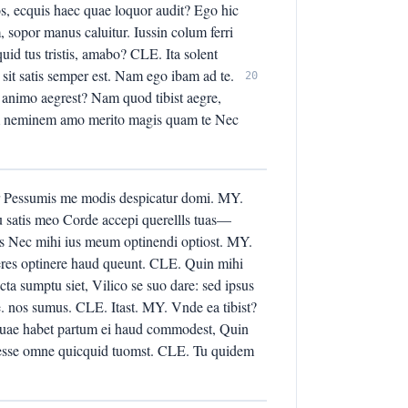
, ecquis haec quae loquor audit? Ego hic
 sopor manus caluitur. Iussin colum ferri
id tus tristis, amabo? CLE. Ita solent
sit satis semper est. Nam ego ibam ad te.
20
c animo aegrest? Nam quod tibist aegre,
am neminem amo merito magis quam te Nec
ir Pessumis me modis despicatur domi. MY.
atis meo Corde accepi querellls tuas—
s Nec mihi ius meum optinendi optiost. MY.
ieres optinere haud queunt. CLE. Quin mihi
ta sumptu siet, Vilico se suo dare: sed ipsus
. nos sumus. CLE. Itast. MY. Vnde ea tibist?
quae habet partum ei haud commodest, Quin
eo esse omne quicquid tuomst. CLE. Tu quidem