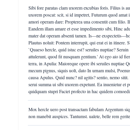
Sibi fore paratas clam uxorem excubias foris. Filius is
uxorem poscat: scit, si id impetret, Futurum quod amat i
amori operam dare: Propterea una consentit cum filio. 
Eandem illam amare et esse impedimento sibi, Hinc adul
mater dat operam absenti tamen. Is—ne exspectetis—ho
Plautus noluit: Pontem interrupit, qui erat ei in itinere. 
`Quaeso hercle, quid istuc est? seruiles nuptiae? Seru
attulerunt, quod fit nusquam gentium.' At ego aio id fier
terra, in Apulia: Maioreque opere ibi seruiles nuptiae Qua
mecum pignus, siquis uolt, dato In urnam mulsi, Poenu
causa Apulus. Quid nunc? nil agitis? sentio, nemo sitit
serui summa ui sibi uxorem expetunt. Ea inuenietur et p
quidquam stupri Faciet profecto in hac quidem comoedi
Mox hercle uero post transactam fabulam Argentum siqui
non manebit auspices. Tantumst. ualete, belle rem gerite 