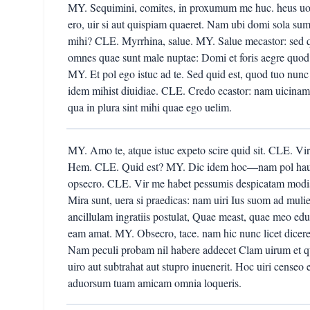
MY. Sequimini, comites, in proxumum me huc. heus uos
ero, uir si aut quispiam quaeret. Nam ubi domi sola sum,
mihi? CLE. Myrrhina, salue. MY. Salue mecastor: sed qu
omnes quae sunt male nuptae: Domi et foris aegre quod 
MY. Et pol ego istuc ad te. Sed quid est, quod tuo nun
idem mihist diuidiae. CLE. Credo ecastor: nam uicin
qua in plura sint mihi quae ego uelim.
MY. Amo te, atque istuc expeto scire quid sit. CLE. V
Hem. CLE. Quid est? MY. Dic idem hoc—nam pol hau s
opsecro. CLE. Vir me habet pessumis despicatam modi
Mira sunt, uera si praedicas: nam uiri Ius suom ad mul
ancillulam ingratiis postulat, Quae meast, quae meo educ
eam amat. MY. Obsecro, tace. nam hic nunc licet dicere
Nam peculi probam nil habere addecet Clam uirum et 
uiro aut subtrahat aut stupro inuenerit. Hoc uiri cens
aduorsum tuam amicam omnia loqueris.