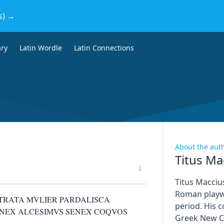
s) →
ary
Latin Wordle
Latin Connections
About the aut
Titus Ma
1
Titus Macciu
Roman playwr
STRATA MVLIER PARDALISCA
period. His 
ENEX ALCESIMVS SENEX COQVOS
Greek New C