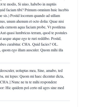
uot te modis, Si uiuo, habebo in nuptiis
uid faciam tibi? Primum omnium huic lucebis
ue sis.) Postid locorum quando ad uillam
unus, unum ahenum et octo dolia: Quae nisi
runda curuom aqua faciam probe, Vt postilena
is Aut quasi lumbricus terram, quod te postules
eque atque ego te ruri reddibo. Postid,
cubes curabitur. CHA. Quid facies? OL.
s, quom ego illam ausculer. Quom mihi illa
s deosculer, uoluptas mea, Sine, amabo, ted
ba, mi lepus: Quom mi haec dicentur dicta,
. [CHA.] Nunc ne tu te mihi respondere
uor: Hic quidem pol certo nil ages sine med