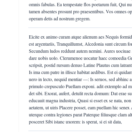
omnis fabulas. Ea tempestate flos poetarum fuit, Qui 
tamen absentes prosunt pro praesentibus. Vos omnes op
operam detis ad nostrum gregem.
Eicite ex animo curam atque alienum aes Nequis formide
est argentariis, Tranquillumst, Alcedonia sunt circum 
Secundum ludos reddunt autem nemini. Aures uociuae 
dare uobis uolo. Clerumenoe uocatur haec comoedia Gra
scripsit, postid rursum denuo Latine Plautus cum latranti
Is ima cum patre in illisce habitat aedibus. Est ei qui
uero in lecto, nequid mentiar —: Is seruos, sed abhinc
primulo crepusculo Puellam exponi. adit extemplo ad m
det sibi. Exorat, aufert, detulit recta domum: Dat erae su
educauit magna industria, Quasi si esset ex se nata, no
aetatem, ut uiris Placere posset, eam puellam hic senex A
uterque contra legiones parat Paterque filiusque clam alt
posceret Sibi istanc uxorem: is sperat, si ei sit data,