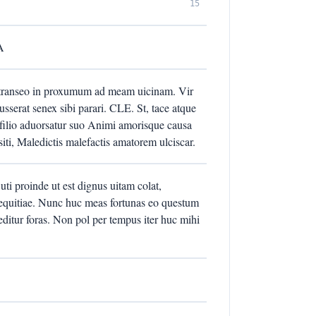
15
A
 transeo in proxumum ad meam uicinam. Vir
usserat senex sibi parari. CLE. St, tace atque
filio aduorsatur suo Animi amorisque causa
siti, Maledictis malefactis amatorem ulciscar.
i proinde ut est dignus uitam colat,
equitiae. Nunc huc meas fortunas eo questum
ditur foras. Non pol per tempus iter huc mihi