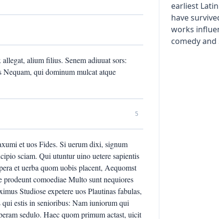
earliest Lati
have survived
works influ
comedy and 
legat, alium filius. Senem adiuuat sors:
uolus Nequam, qui dominum mulcat atque
5
axumi et uos Fides. Si uerum dixi, signum
cipio sciam. Qui utuntur uino uetere sapientis
 opera et uerba quom uobis placent, Aequomst
ae prodeunt comoediae Multo sunt nequiores
mus Studiose expetere uos Plautinas fabulas,
ui estis in senioribus: Nam iuniorum qui
peram sedulo. Haec quom primum actast, uicit