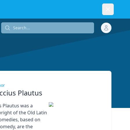
Dismiss
Search...
Search...
hor
ccius Plautus
s Plautus was a
ight of the Old Latin
comedies, based on
omedy, are the