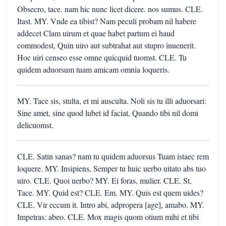
Obsecro, tace. nam hic nunc licet dicere. nos sumus. CLE.
Itast. MY. Vnde ea tibist? Nam peculi probam nil habere
addecet Clam uirum et quae habet partum ei haud
commodest, Quin uiro aut subtrahat aut stupro inuenerit.
Hoc uiri censeo esse omne quicquid tuomst. CLE. Tu
quidem aduorsum tuam amicam omnia loqueris.
MY. Tace sis, stulta, et mi ausculta. Noli sis tu illi aduorsari:
Sine amet, sine quod lubet id faciat, Quando tibi nil domi
delicuomst.
CLE. Satin sanas? nam tu quidem aduorsus Tuam istaec rem
loquere. MY. Insipiens, Semper tu huic uerbo uitato abs tuo
uiro. CLE. Quoi uerbo? MY. Ei foras, mulier. CLE. St,
Tace. MY. Quid est? CLE. Em. MY. Quis est quem uides?
CLE. Vir eccum it. Intro abi, adpropera [age], amabo. MY.
Impetras: abeo. CLE. Mox magis quom otium mihi et tibi