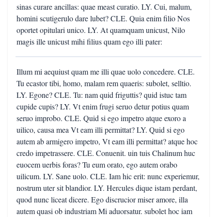
sinas curare ancillas: quae meast curatio. LY. Cui, malum,
homini scutigerulo dare lubet? CLE. Quia enim filio Nos
oportet opitulari unico. LY. At quamquam unicust, Nilo
magis ille unicust mihi filius quam ego illi pater:
Illum mi aequiust quam me illi quae uolo concedere. CLE.
Tu ecastor tibi, homo, malam rem quaeris: subolet, selltio.
LY. Egone? CLE. Tu: nam quid friguttis? quid istuc tam
cupide cupis? LY. Vt enim frugi seruo detur potius quam
seruo improbo. CLE. Quid si ego impetro atque exoro a
uilico, causa mea Vt eam illi permittat? LY. Quid si ego
autem ab armigero impetro, Vt eam illi permittat? atque hoc
credo impetrassere. CLE. Conuenit. uin tuis Chalinum huc
euocem uerbis foras? Tu eum orato, ego autem orabo
uilicum. LY. Sane uolo. CLE. Iam hic erit: nunc experiemur,
nostrum uter sit blandior. LY. Hercules dique istam perdant,
quod nunc liceat dicere. Ego discrucior miser amore, illa
autem quasi ob industriam Mi aduorsatur. subolet hoc iam