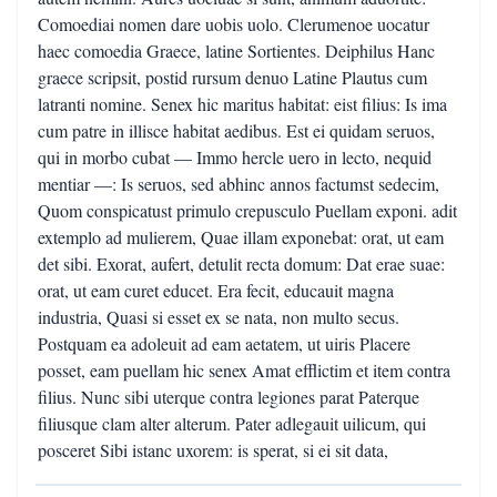
Comoediai nomen dare uobis uolo. Clerumenoe uocatur
haec comoedia Graece, latine Sortientes. Deiphilus Hanc
graece scripsit, postid rursum denuo Latine Plautus cum
latranti nomine. Senex hic maritus habitat: eist filius: Is ima
cum patre in illisce habitat aedibus. Est ei quidam seruos,
qui in morbo cubat — Immo hercle uero in lecto, nequid
mentiar —: Is seruos, sed abhinc annos factumst sedecim,
Quom conspicatust primulo crepusculo Puellam exponi. adit
extemplo ad mulierem, Quae illam exponebat: orat, ut eam
det sibi. Exorat, aufert, detulit recta domum: Dat erae suae:
orat, ut eam curet educet. Era fecit, educauit magna
industria, Quasi si esset ex se nata, non multo secus.
Postquam ea adoleuit ad eam aetatem, ut uiris Placere
posset, eam puellam hic senex Amat efflictim et item contra
filius. Nunc sibi uterque contra legiones parat Paterque
filiusque clam alter alterum. Pater adlegauit uilicum, qui
posceret Sibi istanc uxorem: is sperat, si ei sit data,