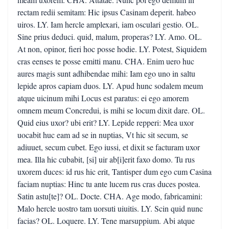
rectam redii semitam: Hic ipsus Casinam deperit. habeo
uiros. LY. Iam hercle amplexari, iam osculari gestio. OL.
Sine prius deduci. quid, malum, properas? LY. Amo. OL.
At non, opinor, fieri hoc posse hodie. LY. Potest, Siquidem
cras eenses te posse emitti manu. CHA. Enim uero huc
aures magis sunt adhibendae mihi: Iam ego uno in saltu
lepide apros capiam duos. LY. Apud hunc sodalem meum
atque uicinum mihi Locus est paratus: ei ego amorem
omnem meum Concredui, is mihi se locum dixit dare. OL.
Quid eius uxor? ubi erit? LY. Lepide repperi: Mea uxor
uocabit huc eam ad se in nuptias, Vt hic sit secum, se
adiuuet, secum cubet. Ego iussi, et dixit se facturam uxor
mea. Illa hic cubabit, [si] uir ab[i]erit faxo domo. Tu rus
uxorem duces: id rus hic erit, Tantisper dum ego cum Casina
faciam nuptias: Hinc tu ante lucem rus cras duces postea.
Satin astu[te]? OL. Docte. CHA. Age modo, fabricamini:
Malo hercle uostro tam uorsuti uiuitis. LY. Scin quid nunc
facias? OL. Loquere. LY. Tene marsuppium. Abi atque