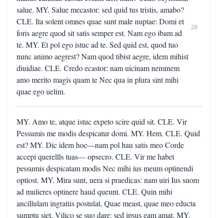
salue. MY. Salue mecastor: sed quid tus tristis, amabo?
CLE. Ita solent omnes quae sunt male nuptae: Domi et
20
foris aegre quod sit satis semper est. Nam ego ibam ad
te. MY. Et pol ego istuc ad te. Sed quid est, quod tuo
nunc animo aegrest? Nam quod tibist aegre, idem mihist
diuidiae. CLE. Credo ecastor: nam uicinam neminem
amo merito magis quam te Nec qua in plura sint mihi
quae ego uelim.
MY. Amo te, atque istuc expeto scire quid sit. CLE. Vir
Pessumis me modis despicatur domi. MY. Hem. CLE. Quid
est? MY. Dic idem hoc—nam pol hau satis meo Corde
accepi querellls tuas— opsecro. CLE. Vir me habet
pessumis despicatam modis Nec mihi ius meum optinendi
optiost. MY. Mira sunt, uera si praedicas: nam uiri Ius suom
ad mulieres optinere haud queunt. CLE. Quin mihi
ancillulam ingratiis postulat, Quae meast, quae meo educta
sumptu siet, Vilico se suo dare: sed ipsus eam amat. MY.