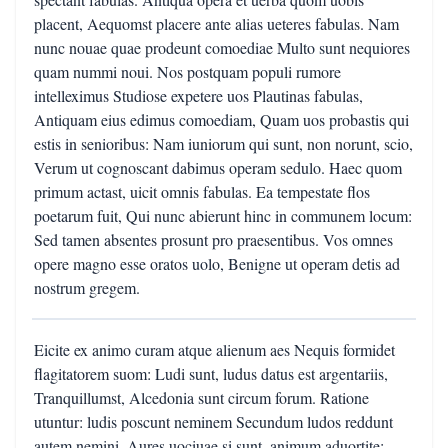
placent, Aequomst placere ante alias ueteres fabulas. Nam
nunc nouae quae prodeunt comoediae Multo sunt nequiores
quam nummi noui. Nos postquam populi rumore
intelleximus Studiose expetere uos Plautinas fabulas,
Antiquam eius edimus comoediam, Quam uos probastis qui
estis in senioribus: Nam iuniorum qui sunt, non norunt, scio,
Verum ut cognoscant dabimus operam sedulo. Haec quom
primum actast, uicit omnis fabulas. Ea tempestate flos
poetarum fuit, Qui nunc abierunt hinc in communem locum:
Sed tamen absentes prosunt pro praesentibus. Vos omnes
opere magno esse oratos uolo, Benigne ut operam detis ad
nostrum gregem.
Eicite ex animo curam atque alienum aes Nequis formidet
flagitatorem suom: Ludi sunt, ludus datus est argentariis,
Tranquillumst, Alcedonia sunt circum forum. Ratione
utuntur: ludis poscunt neminem Secundum ludos reddunt
autem nemini. Aures uociuae si sunt, animum aduortite: