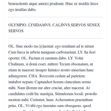
beneuolentis atque ameici prodeunt. Hinc ex insidiis hisce
ego insidias dabo.
OLYMPIO. LYSIDAMVS. CALINVS SERVOS SENEX
SERVOS
OL. Sine modo rus [e]ueniat: ego remittam ad te uirum
Cum furca in urbem tamquam carbonarium. LY. Ita fieri
oportet. OL. Factum et curatum dabo. LY. Volui
Chalinum, si domi esset, mittere Tecum obsonatum, ut
etiam in maerore insuper Inimico nostro miseriam hanc
adiungerem. CHA. Recessim cedam ad parietem:
imitabor nepam: Captandust horum clanculum sermo
mihi. Nam illorum me alter cruciat, alter macerat. At
candidatus cedit hic mastigia, Stimulorum loculi. protollo
mortem mihi: Certumst, hunc Acheruntem praemittam
prius. OL. Vt tibi ego inuentus sum obsequens. quod