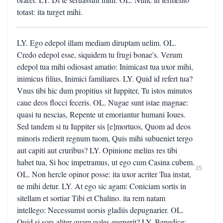
totast: ita turget mihi.
LY. Ego edepol illam mediam diruptam uelim. OL.
Credo edepol esse, siquidem tu frugi bonae's. Verum
edepol tua mihi odiosast amatio: Inimicast tua uxor mihi,
inimicus filius, Inimici familiares. LY. Quid id refert tua?
Vnus tibi hic dum propitius sit Iuppiter, Tu istos minutos
caue deos flocci feceris. OL. Nugae sunt istae magnae:
quasi tu nescias, Repente ut emoriantur humani Ioues.
Sed tandem si tu Iuppiter sis [e]mortuos, Quom ad deos
minoris redierit regnum tuom, Quis mihi subueniet tergo
aut capiti aut cruribus? LY. Opinione melius res tibi
habet tua, Si hoc impetramus, ut ego cum Casina cubem.
35
OL. Non hercle opinor posse: ita uxor acriter Tua instat,
ne mihi detur. LY. At ego sic agam: Coniciam sortis in
sitellam et sortiar Tibi et Chalino. ita rem natam
intellego: Necessumst uorsis gladiis depugnarier. OL.
Quid si sors aliter quam uoles euenerit? LY. Benedice: