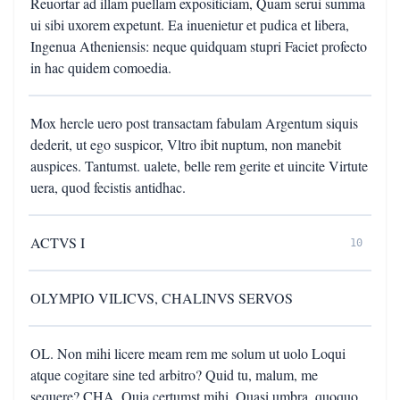
Reuortar ad illam puellam expositiciam, Quam serui summa
ui sibi uxorem expetunt. Ea inuenietur et pudica et libera,
Ingenua Atheniensis: neque quidquam stupri Faciet profecto
in hac quidem comoedia.
Mox hercle uero post transactam fabulam Argentum siquis
dederit, ut ego suspicor, Vltro ibit nuptum, non manebit
auspices. Tantumst. ualete, belle rem gerite et uincite Virtute
uera, quod fecistis antidhac.
ACTVS I
10
OLYMPIO VILICVS, CHALINVS SERVOS
OL. Non mihi licere meam rem me solum ut uolo Loqui
atque cogitare sine ted arbitro? Quid tu, malum, me
sequere? CHA. Quia certumst mihi, Quasi umbra, quoquo