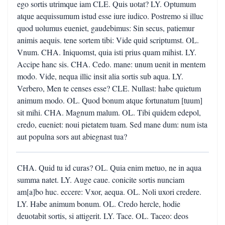
ego sortis utrimque iam CLE. Quis uotat? LY. Optumum
atque aequissumum istud esse iure iudico. Postremo si illuc
quod uolumus eueniet, gaudebimus: Sin secus, patiemur
animis aequis. tene sortem tibi: Vide quid scriptumst. OL.
Vnum. CHA. Iniquomst, quia isti prius quam mihist. LY.
Accipe hanc sis. CHA. Cedo. mane: unum uenit in mentem
modo. Vide, nequa illic insit alia sortis sub aqua. LY.
Verbero, Men te censes esse? CLE. Nullast: habe quietum
animum modo. OL. Quod bonum atque fortunatum [tuum]
sit mihi. CHA. Magnum malum. OL. Tibi quidem edepol,
credo, eueniet: noui pietatem tuam. Sed mane dum: num ista
aut populna sors aut abiegnast tua?
CHA. Quid tu id curas? OL. Quia enim metuo, ne in aqua
summa natet. LY. Auge caue. conicite sortis nunciam
am[a]bo huc. eccere: Vxor, aequa. OL. Noli uxori credere.
LY. Habe animum bonum. OL. Credo hercle, hodie
deuotabit sortis, si attigerit. LY. Tace. OL. Taceo: deos