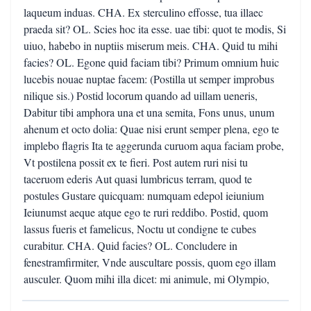
laqueum induas. CHA. Ex sterculino effosse, tua illaec
praeda sit? OL. Scies hoc ita esse. uae tibi: quot te modis, Si
uiuo, habebo in nuptiis miserum meis. CHA. Quid tu mihi
facies? OL. Egone quid faciam tibi? Primum omnium huic
lucebis nouae nuptae facem: (Postilla ut semper improbus
nilique sis.) Postid locorum quando ad uillam ueneris,
Dabitur tibi amphora una et una semita, Fons unus, unum
ahenum et octo dolia: Quae nisi erunt semper plena, ego te
implebo flagris Ita te aggerunda curuom aqua faciam probe,
Vt postilena possit ex te fieri. Post autem ruri nisi tu
taceruom ederis Aut quasi lumbricus terram, quod te
postules Gustare quicquam: numquam edepol ieiunium
Ieiunumst aeque atque ego te ruri reddibo. Postid, quom
lassus fueris et famelicus, Noctu ut condigne te cubes
curabitur. CHA. Quid facies? OL. Concludere in
fenestramfirmiter, Vnde auscultare possis, quom ego illam
ausculer. Quom mihi illa dicet: mi animule, mi Olympio,