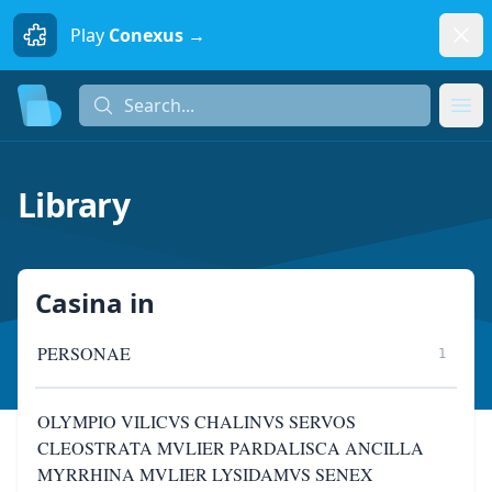
Dism
Play
Conexus →
Search...
Search...
Ope
Library
Casina
in
PERSONAE
1
OLYMPIO VILICVS CHALINVS SERVOS
CLEOSTRATA MVLIER PARDALISCA ANCILLA
MYRRHINA MVLIER LYSIDAMVS SENEX