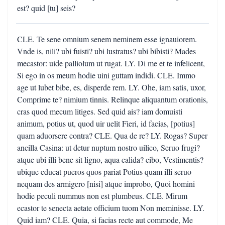
est? quid [tu] seis?
CLE. Te sene omnium senem neminem esse ignauiorem.
Vnde is, nili? ubi fuisti? ubi lustratus? ubi bibisti? Mades
mecastor: uide palliolum ut rugat. LY. Di me et te infelicent,
Si ego in os meum hodie uini guttam indidi. CLE. Immo
age ut lubet bibe, es, disperde rem. LY. Ohe, iam satis, uxor,
Comprime te? nimium tinnis. Relinque aliquantum orationis,
cras quod mecum litiges. Sed quid ais? iam domuisti
animum, potius ut, quod uir uelit Fieri, id facias, [potius]
quam aduorsere contra? CLE. Qua de re? LY. Rogas? Super
ancilla Casina: ut detur nuptum nostro uilico, Seruo frugi?
atque ubi illi bene sit ligno, aqua calida? cibo, Vestimentis?
ubique educat pueros quos pariat Potius quam illi seruo
nequam des armigero [nisi] atque improbo, Quoi homini
hodie peculi nummus non est plumbeus. CLE. Mirum
ecastor te senecta aetate officium tuom Non meminisse. LY.
Quid iam? CLE. Quia, si facias recte aut commode, Me