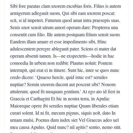
Sibi fore paratas clam uxorem excubias foris. Filius is autem
armigerum adlegauit suom, Qui sibi eam uxorem poscat:
scit, si id impetret, Futurum quod amat intra praesepis suas.
Senis uxor sensit uirum amori operam dare: Propterea una
consentit cum filio. Ille autem postquam filium sensit suom
Eandem illam amare et esse impedimento sibi, Hinc
adulescentem peregre ablegauit pater. Sciens ei mater dat
operam absenti tamen. Is—ne exspectetis—hodie in hac
comoedia In urbem non redibit: Plautus noluit: Pontem
interrupit, qui erat ei in itinere. Sunt hic, inter se quos nunc
credo dicere: `Quaeso hercle, quid istuc est? seruiles
nuptiae? Seruin uxorem ducent aut poscent sibi? Nouom
attulerunt, quod fit nusquam gentium.' At ego aio id fieri in
Graecia et Carthagini Et hic in nostra terra, in Apulia:
Maioreque opere ibi seruiles nuptiae Quam liberales etiam
curari solent. Id ni fit, mecum pignus, siquis uolt, dato In
urnam mulsi, Poenus dum iudex siet Vel Graecus adeo uel
mea causa Apulus. Quid nunc? nil agitis? sentio, nemo sitit.