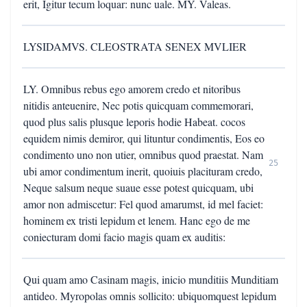
erit, Igitur tecum loquar: nunc uale. MY. Valeas.
LYSIDAMVS. CLEOSTRATA SENEX MVLIER
LY. Omnibus rebus ego amorem credo et nitoribus
nitidis anteuenire, Nec potis quicquam commemorari,
quod plus salis plusque leporis hodie Habeat. cocos
equidem nimis demiror, qui lituntur condimentis, Eos eo
condimento uno non utier, omnibus quod praestat. Nam
25
ubi amor condimentum inerit, quoiuis placituram credo,
Neque salsum neque suaue esse potest quicquam, ubi
amor non admiscetur: Fel quod amarumst, id mel faciet:
hominem ex tristi lepidum et lenem. Hanc ego de me
coniecturam domi facio magis quam ex auditis:
Qui quam amo Casinam magis, inicio munditiis Munditiam
antideo. Myropolas omnis sollicito: ubiquomquest lepidum