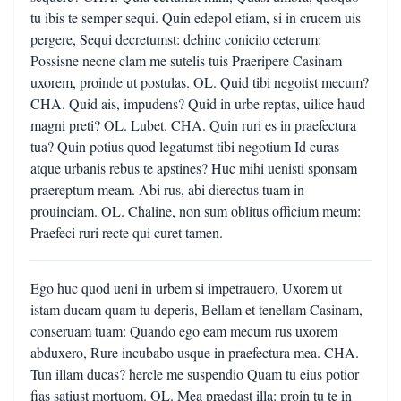
tu ibis te semper sequi. Quin edepol etiam, si in crucem uis
pergere, Sequi decretumst: dehinc conicito ceterum:
Possisne necne clam me sutelis tuis Praeripere Casinam
uxorem, proinde ut postulas. OL. Quid tibi negotist mecum?
CHA. Quid ais, impudens? Quid in urbe reptas, uilice haud
magni preti? OL. Lubet. CHA. Quin ruri es in praefectura
tua? Quin potius quod legatumst tibi negotium Id curas
atque urbanis rebus te apstines? Huc mihi uenisti sponsam
praereptum meam. Abi rus, abi dierectus tuam in
prouinciam. OL. Chaline, non sum oblitus officium meum:
Praefeci ruri recte qui curet tamen.
Ego huc quod ueni in urbem si impetrauero, Uxorem ut
istam ducam quam tu deperis, Bellam et tenellam Casinam,
conseruam tuam: Quando ego eam mecum rus uxorem
abduxero, Rure incubabo usque in praefectura mea. CHA.
Tun illam ducas? hercle me suspendio Quam tu eius potior
fias satiust mortuom. OL. Mea praedast illa: proin tu te in