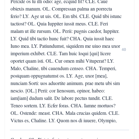
Percide os tu illi odio: age, ecquid fit? CLE. Caue
obiexis manum. OL. Compressan palma an porrecta
ferio? LY. Age ut uis. OL. Em tibi. CLE. Quid tibi istunc
tactiost? OL. Quia Iuppiter iussit meus. CLE. Feri
malam ut ille rursum. OL. Perii: pugnis caedor, Iuppiter.
LY. Quid tibi tactio hunc fuit? CHA. Quia iussit haec
Iuno mea. LY. Patiundumst, siquidem me uiuo mea uxor
40
imperium exhibet. CLE. Tam huic loqui [qui] licere
oportet quam isti. OL. Cur omen mihi Vituperat? LY.
Malo, Chaline, tibi cauendum censeo. CHA. Temperi,
postquam oppugnatumst os. LY. Age, uxor [mea],
nunciam Sorti: uos aduortite animum. prae metu ubi sim
nescio. [OL.] Perii: cor lienosum, opinor, habeo:
iam[iam] dudum salit. De labore pectus tundit. CLE.
Teneo sortem. LY. Ecfer foras. CHA. Iamne mortuos?
OL. Ostende: meast. CHA. Mala crucias quidem. CLE.
Victus es, Chaline. LY. Quom nos di iuuere, Olympio,