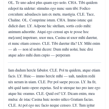
OL. Te uno adest plus quam ego uolo. CHA. Tibi quidem
edepol ita uidetur: stimulus ego nunc sum tibi: Fodico
corculum: adsudascis iam ex metu, mastigia. CLE. Tace,
Chaline. OL. Comprime istum. CHA. Immo istunc qui
didicit dare. LY. Adpone hic sitellam, sortis cedo mihi:
animum aduortite. Atqui ego censui aps te posse hoc
me[cum] impetrare, uxor mea, Casina ut uxor mihi daretur,
et nunc etiam censeo. CLE. Tibi daretur illa? LY. Mihi enim
— ah — non id uolui dicere: Dum mihi uolui, huic dixi
atque adeo mihi dum cupio — perperam
Iam dudum hercle fabulor. CLE. Pol tu quidem, atque etiam
facis. LY. Huic— immo hercle mlhi — uah, tandem redii
uix ueram in uiam. CLE. Per pol saepe peccas. LY. Ita fit,
ubi quid tanto opere expetas. Sed te uterque tuo pro iure ego
atque hic oramus. CLE. Quid est? LY. Dicam enim, mea
mulsa: de istac Casina huic nostro uilico Gratiam facias.
CLE. At pol ego nec facio neque censeo. LY. Tum igitur