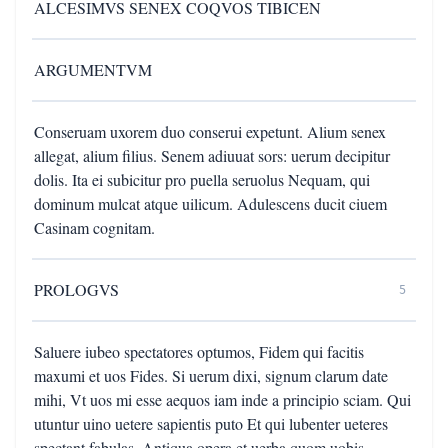
ALCESIMVS SENEX COQVOS TIBICEN
ARGUMENTVM
Conseruam uxorem duo conserui expetunt. Alium senex
allegat, alium filius. Senem adiuuat sors: uerum decipitur
dolis. Ita ei subicitur pro puella seruolus Nequam, qui
dominum mulcat atque uilicum. Adulescens ducit ciuem
Casinam cognitam.
PROLOGVS
5
Saluere iubeo spectatores optumos, Fidem qui facitis
maxumi et uos Fides. Si uerum dixi, signum clarum date
mihi, Vt uos mi esse aequos iam inde a principio sciam. Qui
utuntur uino uetere sapientis puto Et qui lubenter ueteres
spectant fabulas. Antiqua opera et uerba quom uobis