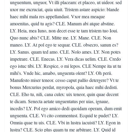
unguentum, unguor, Vt illi placeam: et placeo, ut uideor. sed
uxor me excruciat, quia uiuit. Tristem astare aspicio: blande
haec mihi mala res appellandast. Vxor mea meaque
amoenitas, quid tu agis? CLE. Manum abi atque abstine.
LY. Heia, mea Iuno, non decet esse te tam tristem tuo Ioui.
Quo nunc abis? CLE. Mitte me. LY. Mane. CLE. Non
maneo. LY. At pol ego te sequar. CLE. obsecro, sanun es?
LY. Sanus. quam ted amo. CLE. Nolo ames. LY. Non potes
impetrare. CLE. Enecas. LY. Vera dicas uelim. CLE. Credo
ego istuc tibi. LY. Respice, o mi lepos. CLE Nempe ita ut tu
mihi's. Vnde hic, amabo, unguenta olent? LY. Oh perii.
Manufesto miser teneor. cesso caput pallio detergere? Vt te
bonus Mercurius perdat, myropola, quia haec mihi dedisti.
CLE. Eho tu, nili, cana culex: uix teneor, quin quae decent
te dicam. Senecta aetate unguentatus per uias, ignaue,
incedis? LY. Pol ego amico dedi quoidam operam, dum emit
unguenta. CLE. Vt cito commentust. Ecquid te pudet? LY.
Omnia quae tu uis. CLE. Vbi in lustra iacuisti? LY. Egon in
lustra? CLE. Scio plus quam tu me arbitrare. LY. Quid id