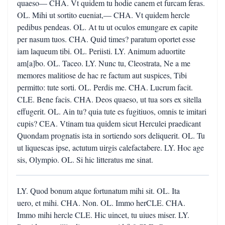
quaeso— CHA. Vt quidem tu hodie canem et furcam feras.
OL. Mihi ut sortito eueniat,— CHA. Vt quidem hercle
pedibus pendeas. OL. At tu ut oculos emungare ex capite
per nasum tuos. CHA. Quid times? paratum oportet esse
iam laqueum tibi. OL. Periisti. LY. Animum aduortite
am[a]bo. OL. Taceo. LY. Nunc tu, Cleostrata, Ne a me
memores malitiose de hac re factum aut suspices, Tibi
permitto: tute sorti. OL. Perdis me. CHA. Lucrum facit.
CLE. Bene facis. CHA. Deos quaeso, ut tua sors ex sitella
effugerit. OL. Ain tu? quia tute es fugitiuos, omnis te imitari
cupis? CEA. Vtinam tua quidem sicut Herculei praedicant
Quondam prognatis ista in sortiendo sors deliquerit. OL. Tu
ut liquescas ipse, actutum uirgis calefactabere. LY. Hoc age
sis, Olympio. OL. Si hic litteratus me sinat.
LY. Quod bonum atque fortunatum mihi sit. OL. Ita
uero, et mihi. CHA. Non. OL. Immo herCLE. CHA.
Immo mihi hercle CLE. Hic uincet, tu uiues miser. LY.