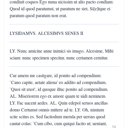
condiuit coquos Ego nuna uicissim ut alio pacto condiam:
Quod id quod paratumst, ut paratum ne siet, Si[e]tque ei
paratum quod paratum non erat.
LYSIDAMVS. ALCESIMVS SENES II
LY. Nunc amicine anne inimici sis imago, Alcesime, Mihi
sciam: nunc specimen specitur, nunc certamen cernitur.
Cur amem me castigare, id ponito ad compendium:
`Cano capite, aetate aliena' eo addito ad compendium.
`Quoi sit uxor', id quoque illuc ponito ad compendium.
AL. Miseriorem ego ex amore quam te uidi neminem.
LY. Fac uacent aedes. AL. Quin edepol seruos ancillas
domo Certumst omnis mittere ad te. LY. Oh, nimium
scite scitus es. Sed facitodum merula per uersus quod
cantat colas: `Cum cibo, cum quiqui facito ut; ueniant,
50