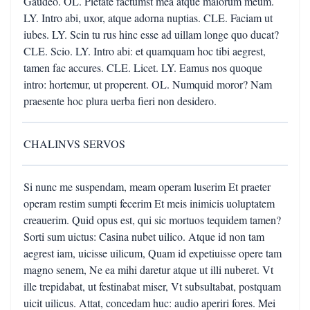
Gaudeo. OL. Pietate factumst mea atque maiorum meum.
LY. Intro abi, uxor, atque adorna nuptias. CLE. Faciam ut
iubes. LY. Scin tu rus hinc esse ad uillam longe quo ducat?
CLE. Scio. LY. Intro abi: et quamquam hoc tibi aegrest,
tamen fac accures. CLE. Licet. LY. Eamus nos quoque
intro: hortemur, ut properent. OL. Numquid moror? Nam
praesente hoc plura uerba fieri non desidero.
CHALINVS SERVOS
Si nunc me suspendam, meam operam luserim Et praeter
operam restim sumpti fecerim Et meis inimicis uoluptatem
creauerim. Quid opus est, qui sic mortuos tequidem tamen?
Sorti sum uictus: Casina nubet uilico. Atque id non tam
aegrest iam, uicisse uilicum, Quam id expetiuisse opere tam
magno senem, Ne ea mihi daretur atque ut illi nuberet. Vt
ille trepidabat, ut festinabat miser, Vt subsultabat, postquam
uicit uilicus. Attat, concedam huc: audio aperiri fores. Mei