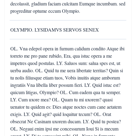
decolassit, gladium faciam culcitam Eumque incumbam. sed
progreditur optume eccum Olympio.
OLYMPIO. LYSIDAMVS SERVOS SENEX
OL. Vna edepol opera in furnum calidum condito Atque ibi
torreto me pro pane rubido, Era, qua istuc opera a me
impetres quod postulas. LY. Saluos sum: salua spes est, ut
uerba audio. OL. Quid tu me uera libertate territas? Quin si
tu nolis filiusque etiam tuos, Vobis inuitis atque amborum
ingratiis Vna libella liber possum fieri. LY. Quid istuc est?
quicum litigas, Olympio? OL. Cum eadem qua tu semper.
LY. Cum uxore mea? OL. Quam tu mi uxorem? quasi
uenator tu quidem es: Dies atque noctes cum cane aetatem
exigis. LY. Quid agit? quid loquitur tecum? OL. Orat
obsecrat Ne Casinam uxorem ducam. LY. Quid tu postea?
OL. Negaui enim ipsi me concessurum Ioui Si is mecum
oraret. LY. Di te seruassint mihi. OL. Nunc in fermento