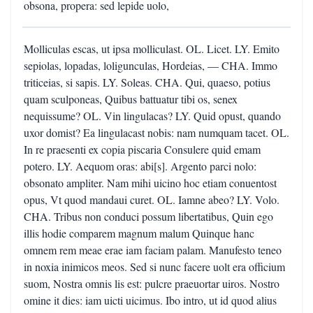
obsona, propera: sed lepide uolo,
Molliculas escas, ut ipsa molliculast. OL. Licet. LY. Emito
sepiolas, lopadas, loligunculas, Hordeias, — CHA. Immo
triticeias, si sapis. LY. Soleas. CHA. Qui, quaeso, potius
quam sculponeas, Quibus battuatur tibi os, senex
nequissume? OL. Vin lingulacas? LY. Quid opust, quando
uxor domist? Ea lingulacast nobis: nam numquam tacet. OL.
In re praesenti ex copia piscaria Consulere quid emam
potero. LY. Aequom oras: abi[s]. Argento parci nolo:
obsonato ampliter. Nam mihi uicino hoc etiam conuentost
opus, Vt quod mandaui curet. OL. Iamne abeo? LY. Volo.
CHA. Tribus non conduci possum libertatibus, Quin ego
illis hodie comparem magnum malum Quinque hanc
omnem rem meae erae iam faciam palam. Manufesto teneo
in noxia inimicos meos. Sed si nunc facere uolt era officium
suom, Nostra omnis lis est: pulcre praeuortar uiros. Nostro
omine it dies: iam uicti uicimus. Ibo intro, ut id quod alius