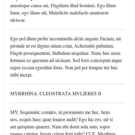
amorisque causa sui, Flagitium illud hominis. Ego illum
fame, ego illum siti, Maledictis malefactis amatorem
ulciscar.
Ego pol illum probe incommodis dictis angam: Faciam, uti
proinde ut est dignus uitam colat, Acheruntis pabulum,
Flagiti persequentem, Stabulum nequitiae. Nunc huc meas
fortunas eo questum ad uicinam. Sed foris concrepuit atque
eapse eccam egreditur foras. Non pol per tempus iter huc
mihi incepi.
MYRRHINA. CLEOSTRATA MVLIERES II
MY. Sequimini, comites, in proxumum me huc. heus
uos, ecquis haec quae loquor audit? Ego hic ero, uir si
aut quispiam quaeret. Nam ubi domi sola sum, sopor
manus caluitur. Iussin colum ferri mihi? CLE. Myrrhina,