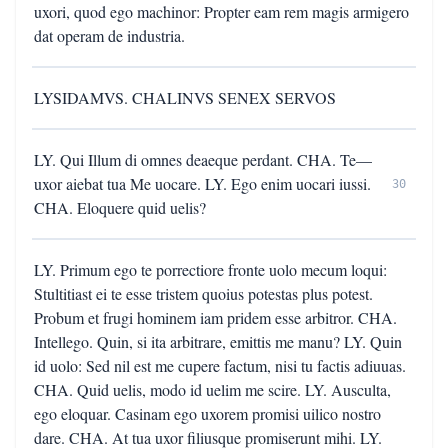
uxori, quod ego machinor: Propter eam rem magis armigero
dat operam de industria.
LYSIDAMVS. CHALINVS SENEX SERVOS
LY. Qui Illum di omnes deaeque perdant. CHA. Te—
uxor aiebat tua Me uocare. LY. Ego enim uocari iussi.
30
CHA. Eloquere quid uelis?
LY. Primum ego te porrectiore fronte uolo mecum loqui:
Stultitiast ei te esse tristem quoius potestas plus potest.
Probum et frugi hominem iam pridem esse arbitror. CHA.
Intellego. Quin, si ita arbitrare, emittis me manu? LY. Quin
id uolo: Sed nil est me cupere factum, nisi tu factis adiuuas.
CHA. Quid uelis, modo id uelim me scire. LY. Ausculta,
ego eloquar. Casinam ego uxorem promisi uilico nostro
dare. CHA. At tua uxor filiusque promiserunt mihi. LY.