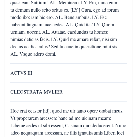
quasi eant Sutrium.' AL. Meminero. LY. Em, nunc enim
tu demum nullo scito scitus es. [LY.] Cura, ego ad forum
modo ibo: iam hic ero. AL. Bene ambula. LY. Fac
habeant linguam tuae aedes. AL. Quid ita? LY. Quom
ueniam, uocent. AL. Attatae, caedundus tu homos:
nimias delicias facis. LY. Quid me amare refert, nisi sim
doctus ac dicaculus? Sed tu caue in quaesitione mihi sis.
AL. Vsque adero domi.
ACTVS III
CLEOSTRATA MVLIER
Hoc erat ecastor [id], quod me uir tanto opere orabat meus,
Vt properarem arcessere hanc ad me uicinam meam:
Liberae aedes ut sibi essent, Casinam quo deducerent. Nunc
adeo nequaquam arcessam, ne illis ignauissumis Liberi loci