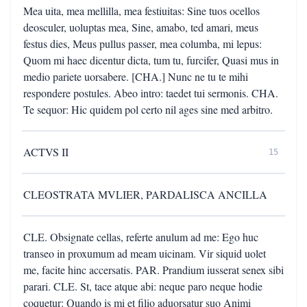
Mea uita, mea mellilla, mea festiuitas: Sine tuos ocellos
deosculer, uoluptas mea, Sine, amabo, ted amari, meus
festus dies, Meus pullus passer, mea columba, mi lepus:
Quom mi haec dicentur dicta, tum tu, furcifer, Quasi mus in
medio pariete uorsabere. [CHA.] Nunc ne tu te mihi
respondere postules. Abeo intro: taedet tui sermonis. CHA.
Te sequor: Hic quidem pol certo nil ages sine med arbitro.
ACTVS II
15
CLEOSTRATA MVLIER, PARDALISCA ANCILLA
CLE. Obsignate cellas, referte anulum ad me: Ego huc
transeo in proxumum ad meam uicinam. Vir siquid uolet
me, facite hinc accersatis. PAR. Prandium iusserat senex sibi
parari. CLE. St, tace atque abi: neque paro neque hodie
coquetur: Quando is mi et filio aduorsatur suo Animi