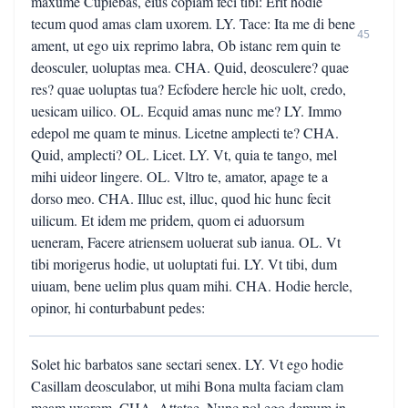
maxume Cupiebas, eius copiam feci tibi: Erit hodie
tecum quod amas clam uxorem. LY. Tace: Ita me di bene
45
ament, ut ego uix reprimo labra, Ob istanc rem quin te
deosculer, uoluptas mea. CHA. Quid, deosculere? quae
res? quae uoluptas tua? Ecfodere hercle hic uolt, credo,
uesicam uilico. OL. Ecquid amas nunc me? LY. Immo
edepol me quam te minus. Licetne amplecti te? CHA.
Quid, amplecti? OL. Licet. LY. Vt, quia te tango, mel
mihi uideor lingere. OL. Vltro te, amator, apage te a
dorso meo. CHA. Illuc est, illuc, quod hic hunc fecit
uilicum. Et idem me pridem, quom ei aduorsum
ueneram, Facere atriensem uoluerat sub ianua. OL. Vt
tibi morigerus hodie, ut uoluptati fui. LY. Vt tibi, dum
uiuam, bene uelim plus quam mihi. CHA. Hodie hercle,
opinor, hi conturbabunt pedes:
Solet hic barbatos sane sectari senex. LY. Vt ego hodie
Casillam deosculabor, ut mihi Bona multa faciam clam
meam uxorem. CHA. Attatae. Nunc pol ego demum in