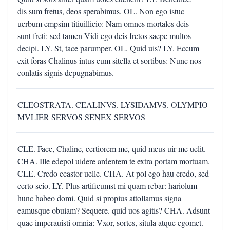
dis sum fretus, deos sperabimus. OL. Non ego istuc
uerbum empsim titiuillicio: Nam omnes mortales deis
sunt freti: sed tamen Vidi ego deis fretos saepe multos
decipi. LY. St, tace parumper. OL. Quid uis? LY. Eccum
exit foras Chalinus intus cum sitella et sortibus: Nunc nos
conlatis signis depugnabimus.
CLEOSTRATA. CEALINVS. LYSIDAMVS. OLYMPIO
MVLIER SERVOS SENEX SERVOS
CLE. Face, Chaline, certiorem me, quid meus uir me uelit.
CHA. Ille edepol uidere ardentem te extra portam mortuam.
CLE. Credo ecastor uelle. CHA. At pol ego hau credo, sed
certo scio. LY. Plus artificumst mi quam rebar: hariolum
hunc habeo domi. Quid si propius attollamus signa
eamusque obuiam? Sequere. quid uos agitis? CHA. Adsunt
quae imperauisti omnia: Vxor, sortes, situla atque egomet.