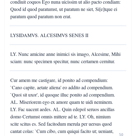
condiuit coquos Ego nuna uicissim ut alio pacto condiam:
Quod id quod paratumst, ut paratum ne siet, Si[e]tque ei
paratum quod paratum non erat.
LYSIDAMVS. ALCESIMVS SENES II
LY. Nunc amicine anne inimici sis imago, Alcesime, Mihi
sciam: nunc specimen specitur, nunc certamen cernitur.
Cur amem me castigare, id ponito ad compendium:
`Cano capite, aetate aliena' eo addito ad compendium.
`Quoi sit uxor', id quoque illuc ponito ad compendium.
AL. Miseriorem ego ex amore quam te uidi neminem.
LY. Fac uacent aedes. AL. Quin edepol seruos ancillas
domo Certumst omnis mittere ad te. LY. Oh, nimium
scite scitus es. Sed facitodum merula per uersus quod
cantat colas: `Cum cibo, cum quiqui facito ut; ueniant,
50