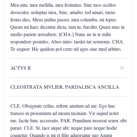
Mea uita, mea mellilla, mea festiuitas: Sine tuos ocellos
deosculer, uoluptas mea, Sine, amabo, ted amari, meus
festus dies, Meus pullus passer, mea columba, mi lepus:
Quom mi haec dicentur dicta, tum tu, furcifer, Quasi mus in
medio pariete uorsabere. [CHA.] Nunc ne tu te mihi
respondere postules. Abeo intro: taedet tui sermonis. CHA.
Te sequor: Hic quidem pol certo nil ages sine med arbitro.
ACTVS II
15
CLEOSTRATA MVLIER, PARDALISCA ANCILLA
CLE. Obsignate cellas, referte anulum ad me: Ego huc
transeo in proxumum ad meam uicinam. Vir siquid uolet
me, facite hinc accersatis. PAR. Prandium iusserat senex sibi
parari. CLE. St, tace atque abi: neque paro neque hodie
coquetur: Quando is mi et filio aduorsatur suo Animi