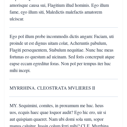
amorisque causa sui, Flagitium illud hominis. Ego illum
fame, ego illum siti, Maledictis malefactis amatorem
ulciscar.
Ego pol illum probe incommodis dictis angam: Faciam, uti
proinde ut est dignus uitam colat, Acheruntis pabulum,
Flagiti persequentem, Stabulum nequitiae. Nunc huc meas
fortunas eo questum ad uicinam. Sed foris concrepuit atque
eapse eccam egreditur foras. Non pol per tempus iter huc
mihi incepi.
MYRRHINA. CLEOSTRATA MVLIERES II
MY. Sequimini, comites, in proxumum me huc. heus
uos, ecquis haec quae loquor audit? Ego hic ero, uir si
aut quispiam quaeret. Nam ubi domi sola sum, sopor
manus caluitur. Iussin colum ferri mihi? CLE. Myrrhina,