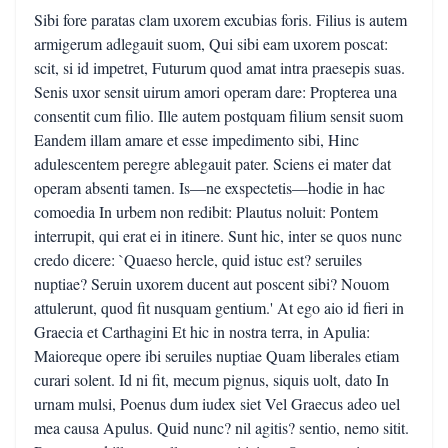
Sibi fore paratas clam uxorem excubias foris. Filius is autem
armigerum adlegauit suom, Qui sibi eam uxorem poscat:
scit, si id impetret, Futurum quod amat intra praesepis suas.
Senis uxor sensit uirum amori operam dare: Propterea una
consentit cum filio. Ille autem postquam filium sensit suom
Eandem illam amare et esse impedimento sibi, Hinc
adulescentem peregre ablegauit pater. Sciens ei mater dat
operam absenti tamen. Is—ne exspectetis—hodie in hac
comoedia In urbem non redibit: Plautus noluit: Pontem
interrupit, qui erat ei in itinere. Sunt hic, inter se quos nunc
credo dicere: `Quaeso hercle, quid istuc est? seruiles
nuptiae? Seruin uxorem ducent aut poscent sibi? Nouom
attulerunt, quod fit nusquam gentium.' At ego aio id fieri in
Graecia et Carthagini Et hic in nostra terra, in Apulia:
Maioreque opere ibi seruiles nuptiae Quam liberales etiam
curari solent. Id ni fit, mecum pignus, siquis uolt, dato In
urnam mulsi, Poenus dum iudex siet Vel Graecus adeo uel
mea causa Apulus. Quid nunc? nil agitis? sentio, nemo sitit.