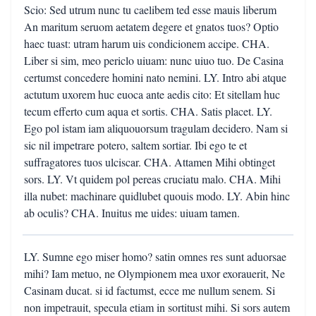
Scio: Sed utrum nunc tu caelibem ted esse mauis liberum
An maritum seruom aetatem degere et gnatos tuos? Optio
haec tuast: utram harum uis condicionem accipe. CHA.
Liber si sim, meo periclo uiuam: nunc uiuo tuo. De Casina
certumst concedere homini nato nemini. LY. Intro abi atque
actutum uxorem huc euoca ante aedis cito: Et sitellam huc
tecum efferto cum aqua et sortis. CHA. Satis placet. LY.
Ego pol istam iam aliquouorsum tragulam decidero. Nam si
sic nil impetrare potero, saltem sortiar. Ibi ego te et
suffragatores tuos ulciscar. CHA. Attamen Mihi obtinget
sors. LY. Vt quidem pol pereas cruciatu malo. CHA. Mihi
illa nubet: machinare quidlubet quouis modo. LY. Abin hinc
ab oculis? CHA. Inuitus me uides: uiuam tamen.
LY. Sumne ego miser homo? satin omnes res sunt aduorsae
mihi? Iam metuo, ne Olympionem mea uxor exorauerit, Ne
Casinam ducat. si id factumst, ecce me nullum senem. Si
non impetrauit, specula etiam in sortitust mihi. Si sors autem