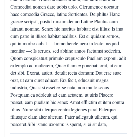
Comoediai nomen dare uobis uolo. Clerumenoe uocatur
haec comoedia Graece, latine Sortientes. Deiphilus Hanc
graece scripsit, postid rursum denuo Latine Plautus cum
latranti nomine. Senex hic maritus habitat: eist filius: Is ima
cum patre in illisce habitat aedibus. Est ei quidam seruos,
qui in morbo cubat — Immo hercle uero in lecto, nequid
mentiar —: Is seruos, sed abhinc annos factumst sedecim,
Quom conspicatust primulo crepusculo Puellam exponi. adit
extemplo ad mulierem, Quae illam exponebat: orat, ut eam
det sibi. Exorat, aufert, detulit recta domum: Dat erae suae:
orat, ut eam curet educet. Era fecit, educauit magna
industria, Quasi si esset ex se nata, non multo secus.
Postquam ea adoleuit ad eam aetatem, ut uiris Placere
posset, eam puellam hic senex Amat efflictim et item contra
filius. Nunc sibi uterque contra legiones parat Paterque
filiusque clam alter alterum. Pater adlegauit uilicum, qui
posceret Sibi istanc uxorem: is sperat, si ei sit data,