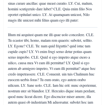
sinas curare ancillas: quae meast curatio. LY. Cui, malum,
homini scutigerulo dare lubet? CLE. Quia enim filio Nos
oportet opitulari unico. LY. At quamquam unicust, Nilo
magis ille unicust mihi filius quam ego illi pater:
Illum mi aequiust quam me illi quae uolo concedere. CLE.
Tu ecastor tibi, homo, malam rem quaeris: subolet, selltio.
LY. Egone? CLE. Tu: nam quid friguttis? quid istuc tam
cupide cupis? LY. Vt enim frugi seruo detur potius quam
seruo improbo. CLE. Quid si ego impetro atque exoro a
uilico, causa mea Vt eam illi permittat? LY. Quid si ego
autem ab armigero impetro, Vt eam illi permittat? atque hoc
credo impetrassere. CLE. Conuenit. uin tuis Chalinum huc
euocem uerbis foras? Tu eum orato, ego autem orabo
uilicum. LY. Sane uolo. CLE. Iam hic erit: nunc experiemur,
nostrum uter sit blandior. LY. Hercules dique istam perdant,
quod nunc liceat dicere. Ego discrucior miser amore, illa
autem quasi ob industriam Mi aduorsatur. subolet hoc iam