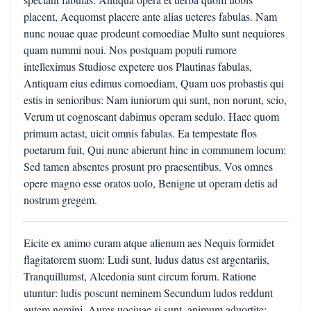
placent, Aequomst placere ante alias ueteres fabulas. Nam
nunc nouae quae prodeunt comoediae Multo sunt nequiores
quam nummi noui. Nos postquam populi rumore
intelleximus Studiose expetere uos Plautinas fabulas,
Antiquam eius edimus comoediam, Quam uos probastis qui
estis in senioribus: Nam iuniorum qui sunt, non norunt, scio,
Verum ut cognoscant dabimus operam sedulo. Haec quom
primum actast, uicit omnis fabulas. Ea tempestate flos
poetarum fuit, Qui nunc abierunt hinc in communem locum:
Sed tamen absentes prosunt pro praesentibus. Vos omnes
opere magno esse oratos uolo, Benigne ut operam detis ad
nostrum gregem.
Eicite ex animo curam atque alienum aes Nequis formidet
flagitatorem suom: Ludi sunt, ludus datus est argentariis,
Tranquillumst, Alcedonia sunt circum forum. Ratione
utuntur: ludis poscunt neminem Secundum ludos reddunt
autem nemini. Aures uociuae si sunt, animum aduortite: