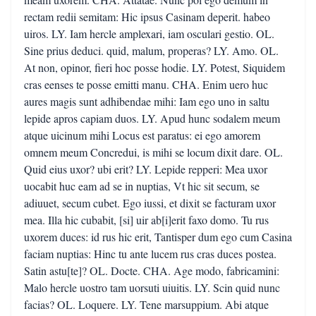
rectam redii semitam: Hic ipsus Casinam deperit. habeo
uiros. LY. Iam hercle amplexari, iam osculari gestio. OL.
Sine prius deduci. quid, malum, properas? LY. Amo. OL.
At non, opinor, fieri hoc posse hodie. LY. Potest, Siquidem
cras eenses te posse emitti manu. CHA. Enim uero huc
aures magis sunt adhibendae mihi: Iam ego uno in saltu
lepide apros capiam duos. LY. Apud hunc sodalem meum
atque uicinum mihi Locus est paratus: ei ego amorem
omnem meum Concredui, is mihi se locum dixit dare. OL.
Quid eius uxor? ubi erit? LY. Lepide repperi: Mea uxor
uocabit huc eam ad se in nuptias, Vt hic sit secum, se
adiuuet, secum cubet. Ego iussi, et dixit se facturam uxor
mea. Illa hic cubabit, [si] uir ab[i]erit faxo domo. Tu rus
uxorem duces: id rus hic erit, Tantisper dum ego cum Casina
faciam nuptias: Hinc tu ante lucem rus cras duces postea.
Satin astu[te]? OL. Docte. CHA. Age modo, fabricamini:
Malo hercle uostro tam uorsuti uiuitis. LY. Scin quid nunc
facias? OL. Loquere. LY. Tene marsuppium. Abi atque