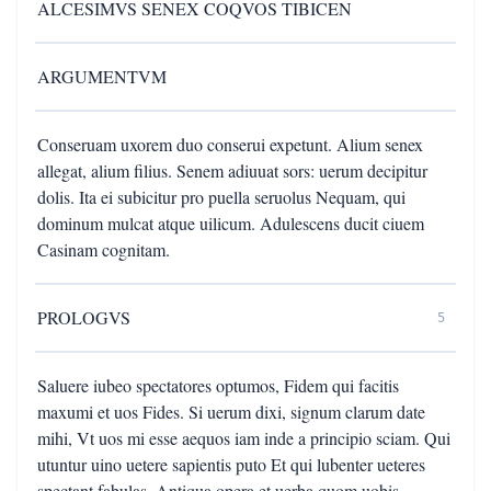
ALCESIMVS SENEX COQVOS TIBICEN
ARGUMENTVM
Conseruam uxorem duo conserui expetunt. Alium senex
allegat, alium filius. Senem adiuuat sors: uerum decipitur
dolis. Ita ei subicitur pro puella seruolus Nequam, qui
dominum mulcat atque uilicum. Adulescens ducit ciuem
Casinam cognitam.
PROLOGVS
5
Saluere iubeo spectatores optumos, Fidem qui facitis
maxumi et uos Fides. Si uerum dixi, signum clarum date
mihi, Vt uos mi esse aequos iam inde a principio sciam. Qui
utuntur uino uetere sapientis puto Et qui lubenter ueteres
spectant fabulas. Antiqua opera et uerba quom uobis