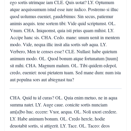
ego sortis utrimque iam CLE. Quis uotat? LY. Optumum
atque aequissumum istud esse iure iudico. Postremo si illuc
quod uolumus eueniet, gaudebimus: Sin secus, patiemur
animis aequis. tene sortem tibi: Vide quid scriptumst. OL.
Vnum. CHA. Iniquomst, quia isti prius quam mihist. LY.
Accipe hanc sis. CHA. Cedo. mane: unum uenit in mentem
modo. Vide, nequa illic insit alia sortis sub aqua. LY.
Verbero, Men te censes esse? CLE. Nullast: habe quietum
animum modo. OL. Quod bonum atque fortunatum [tuum]
sit mihi. CHA. Magnum malum. OL. Tibi quidem edepol,
credo, eueniet: noui pietatem tuam. Sed mane dum: num ista
aut populna sors aut abiegnast tua?
CHA. Quid tu id curas? OL. Quia enim metuo, ne in aqua
summa natet. LY. Auge caue. conicite sortis nunciam
am[a]bo huc. eccere: Vxor, aequa. OL. Noli uxori credere.
LY. Habe animum bonum. OL. Credo hercle, hodie
deuotabit sortis, si attigerit. LY. Tace. OL. Taceo: deos