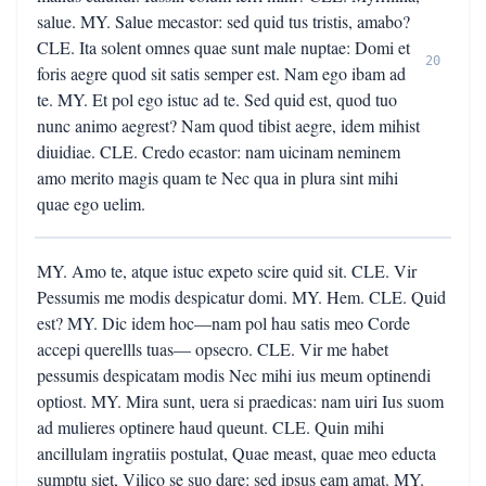
salue. MY. Salue mecastor: sed quid tus tristis, amabo?
CLE. Ita solent omnes quae sunt male nuptae: Domi et
20
foris aegre quod sit satis semper est. Nam ego ibam ad
te. MY. Et pol ego istuc ad te. Sed quid est, quod tuo
nunc animo aegrest? Nam quod tibist aegre, idem mihist
diuidiae. CLE. Credo ecastor: nam uicinam neminem
amo merito magis quam te Nec qua in plura sint mihi
quae ego uelim.
MY. Amo te, atque istuc expeto scire quid sit. CLE. Vir
Pessumis me modis despicatur domi. MY. Hem. CLE. Quid
est? MY. Dic idem hoc—nam pol hau satis meo Corde
accepi querellls tuas— opsecro. CLE. Vir me habet
pessumis despicatam modis Nec mihi ius meum optinendi
optiost. MY. Mira sunt, uera si praedicas: nam uiri Ius suom
ad mulieres optinere haud queunt. CLE. Quin mihi
ancillulam ingratiis postulat, Quae meast, quae meo educta
sumptu siet, Vilico se suo dare: sed ipsus eam amat. MY.