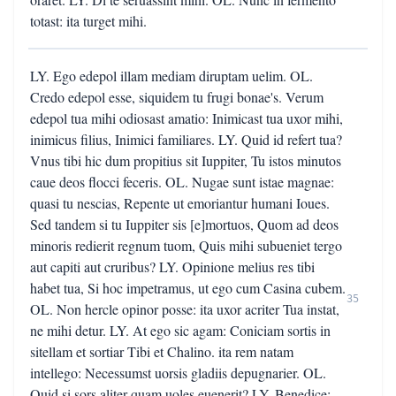
totast: ita turget mihi.
LY. Ego edepol illam mediam diruptam uelim. OL.
Credo edepol esse, siquidem tu frugi bonae's. Verum
edepol tua mihi odiosast amatio: Inimicast tua uxor mihi,
inimicus filius, Inimici familiares. LY. Quid id refert tua?
Vnus tibi hic dum propitius sit Iuppiter, Tu istos minutos
caue deos flocci feceris. OL. Nugae sunt istae magnae:
quasi tu nescias, Repente ut emoriantur humani Ioues.
Sed tandem si tu Iuppiter sis [e]mortuos, Quom ad deos
minoris redierit regnum tuom, Quis mihi subueniet tergo
aut capiti aut cruribus? LY. Opinione melius res tibi
habet tua, Si hoc impetramus, ut ego cum Casina cubem.
35
OL. Non hercle opinor posse: ita uxor acriter Tua instat,
ne mihi detur. LY. At ego sic agam: Coniciam sortis in
sitellam et sortiar Tibi et Chalino. ita rem natam
intellego: Necessumst uorsis gladiis depugnarier. OL.
Quid si sors aliter quam uoles euenerit? LY. Benedice: