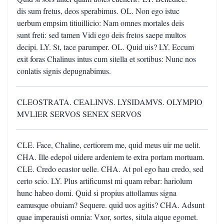
dis sum fretus, deos sperabimus. OL. Non ego istuc
uerbum empsim titiuillicio: Nam omnes mortales deis
sunt freti: sed tamen Vidi ego deis fretos saepe multos
decipi. LY. St, tace parumper. OL. Quid uis? LY. Eccum
exit foras Chalinus intus cum sitella et sortibus: Nunc nos
conlatis signis depugnabimus.
CLEOSTRATA. CEALINVS. LYSIDAMVS. OLYMPIO
MVLIER SERVOS SENEX SERVOS
CLE. Face, Chaline, certiorem me, quid meus uir me uelit.
CHA. Ille edepol uidere ardentem te extra portam mortuam.
CLE. Credo ecastor uelle. CHA. At pol ego hau credo, sed
certo scio. LY. Plus artificumst mi quam rebar: hariolum
hunc habeo domi. Quid si propius attollamus signa
eamusque obuiam? Sequere. quid uos agitis? CHA. Adsunt
quae imperauisti omnia: Vxor, sortes, situla atque egomet.