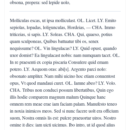
obsona, propera: sed lepide uolo,
Molliculas escas, ut ipsa molliculast. OL. Licet. LY. Emito
sepiolas, lopadas, loligunculas, Hordeias, — CHA. Immo
triticeias, si sapis. LY. Soleas. CHA. Qui, quaeso, potius
quam sculponeas, Quibus battuatur tibi os, senex
nequissume? OL. Vin lingulacas? LY. Quid opust, quando
uxor domist? Ea lingulacast nobis: nam numquam tacet. OL.
In re praesenti ex copia piscaria Consulere quid emam
potero. LY. Aequom oras: abi[s]. Argento parci nolo:
obsonato ampliter. Nam mihi uicino hoc etiam conuentost
opus, Vt quod mandaui curet. OL. Iamne abeo? LY. Volo.
CHA. Tribus non conduci possum libertatibus, Quin ego
illis hodie comparem magnum malum Quinque hanc
omnem rem meae erae iam faciam palam. Manufesto teneo
in noxia inimicos meos. Sed si nunc facere uolt era officium
suom, Nostra omnis lis est: pulcre praeuortar uiros. Nostro
omine it dies: iam uicti uicimus. Ibo intro, ut id quod alius