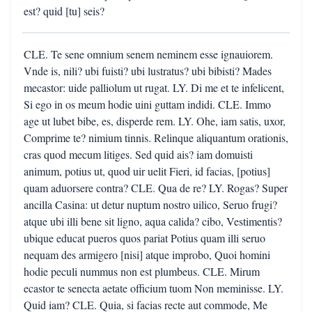
est? quid [tu] seis?
CLE. Te sene omnium senem neminem esse ignauiorem.
Vnde is, nili? ubi fuisti? ubi lustratus? ubi bibisti? Mades
mecastor: uide palliolum ut rugat. LY. Di me et te infelicent,
Si ego in os meum hodie uini guttam indidi. CLE. Immo
age ut lubet bibe, es, disperde rem. LY. Ohe, iam satis, uxor,
Comprime te? nimium tinnis. Relinque aliquantum orationis,
cras quod mecum litiges. Sed quid ais? iam domuisti
animum, potius ut, quod uir uelit Fieri, id facias, [potius]
quam aduorsere contra? CLE. Qua de re? LY. Rogas? Super
ancilla Casina: ut detur nuptum nostro uilico, Seruo frugi?
atque ubi illi bene sit ligno, aqua calida? cibo, Vestimentis?
ubique educat pueros quos pariat Potius quam illi seruo
nequam des armigero [nisi] atque improbo, Quoi homini
hodie peculi nummus non est plumbeus. CLE. Mirum
ecastor te senecta aetate officium tuom Non meminisse. LY.
Quid iam? CLE. Quia, si facias recte aut commode, Me