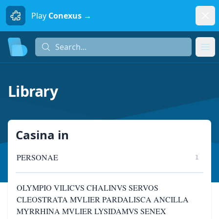
Dism
Play
Conexus →
Search...
Search...
Ope
Library
Casina
in
PERSONAE
1
OLYMPIO VILICVS CHALINVS SERVOS
CLEOSTRATA MVLIER PARDALISCA ANCILLA
MYRRHINA MVLIER LYSIDAMVS SENEX