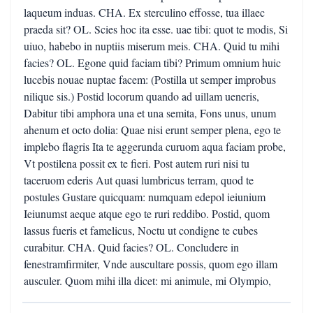
laqueum induas. CHA. Ex sterculino effosse, tua illaec
praeda sit? OL. Scies hoc ita esse. uae tibi: quot te modis, Si
uiuo, habebo in nuptiis miserum meis. CHA. Quid tu mihi
facies? OL. Egone quid faciam tibi? Primum omnium huic
lucebis nouae nuptae facem: (Postilla ut semper improbus
nilique sis.) Postid locorum quando ad uillam ueneris,
Dabitur tibi amphora una et una semita, Fons unus, unum
ahenum et octo dolia: Quae nisi erunt semper plena, ego te
implebo flagris Ita te aggerunda curuom aqua faciam probe,
Vt postilena possit ex te fieri. Post autem ruri nisi tu
taceruom ederis Aut quasi lumbricus terram, quod te
postules Gustare quicquam: numquam edepol ieiunium
Ieiunumst aeque atque ego te ruri reddibo. Postid, quom
lassus fueris et famelicus, Noctu ut condigne te cubes
curabitur. CHA. Quid facies? OL. Concludere in
fenestramfirmiter, Vnde auscultare possis, quom ego illam
ausculer. Quom mihi illa dicet: mi animule, mi Olympio,