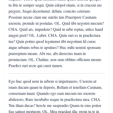
tu ibis te semper sequi. Quin edepol etiam, si in crucem uis
pergere, Sequi decretumst: dehinc conicito ceterum:
Possisne necne clam me sutelis tuis Praeripere Casinam
uxorem, proinde ut postulas. OL. Quid tibi negotist mecum?
CHA. Quid ais, impudens? Quid in urbe reptas, uilice haud
magni preti? OL. Lubet. CHA. Quin ruri es in praefectura
tua? Quin potius quod legatumst tibi negotium Id curas
atque urbanis rebus te apstines? Huc mihi uenisti sponsam
praereptum meam. Abi rus, abi dierectus tuam in
prouinciam. OL. Chaline, non sum oblitus officium meum:
Praefeci ruri recte qui curet tamen.
Ego huc quod ueni in urbem si impetrauero, Uxorem ut
istam ducam quam tu deperis, Bellam et tenellam Casinam,
conseruam tuam: Quando ego eam mecum rus uxorem
abduxero, Rure incubabo usque in praefectura mea. CHA.
Tun illam ducas? hercle me suspendio Quam tu eius potior
fias satiust mortuom. OL. Mea praedast illa: proin tu te in