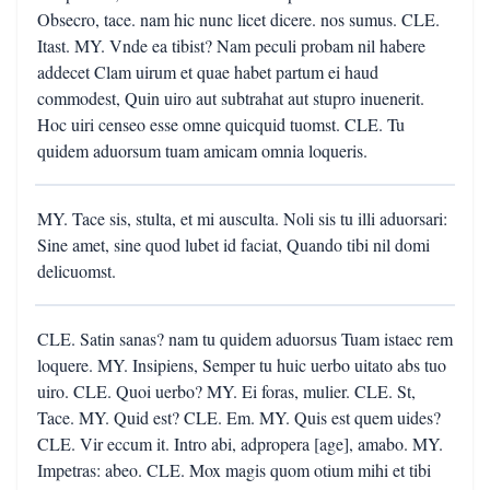
Obsecro, tace. nam hic nunc licet dicere. nos sumus. CLE.
Itast. MY. Vnde ea tibist? Nam peculi probam nil habere
addecet Clam uirum et quae habet partum ei haud
commodest, Quin uiro aut subtrahat aut stupro inuenerit.
Hoc uiri censeo esse omne quicquid tuomst. CLE. Tu
quidem aduorsum tuam amicam omnia loqueris.
MY. Tace sis, stulta, et mi ausculta. Noli sis tu illi aduorsari:
Sine amet, sine quod lubet id faciat, Quando tibi nil domi
delicuomst.
CLE. Satin sanas? nam tu quidem aduorsus Tuam istaec rem
loquere. MY. Insipiens, Semper tu huic uerbo uitato abs tuo
uiro. CLE. Quoi uerbo? MY. Ei foras, mulier. CLE. St,
Tace. MY. Quid est? CLE. Em. MY. Quis est quem uides?
CLE. Vir eccum it. Intro abi, adpropera [age], amabo. MY.
Impetras: abeo. CLE. Mox magis quom otium mihi et tibi