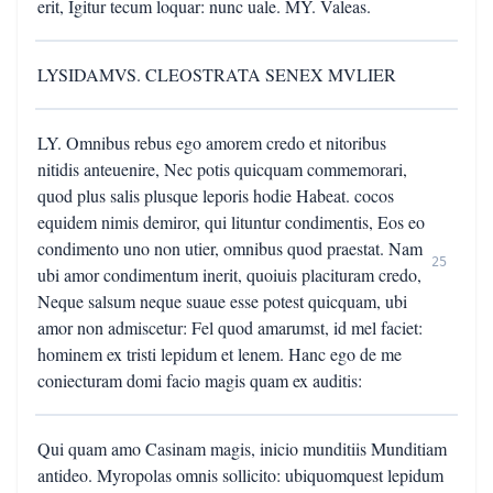
erit, Igitur tecum loquar: nunc uale. MY. Valeas.
LYSIDAMVS. CLEOSTRATA SENEX MVLIER
LY. Omnibus rebus ego amorem credo et nitoribus
nitidis anteuenire, Nec potis quicquam commemorari,
quod plus salis plusque leporis hodie Habeat. cocos
equidem nimis demiror, qui lituntur condimentis, Eos eo
condimento uno non utier, omnibus quod praestat. Nam
25
ubi amor condimentum inerit, quoiuis placituram credo,
Neque salsum neque suaue esse potest quicquam, ubi
amor non admiscetur: Fel quod amarumst, id mel faciet:
hominem ex tristi lepidum et lenem. Hanc ego de me
coniecturam domi facio magis quam ex auditis:
Qui quam amo Casinam magis, inicio munditiis Munditiam
antideo. Myropolas omnis sollicito: ubiquomquest lepidum