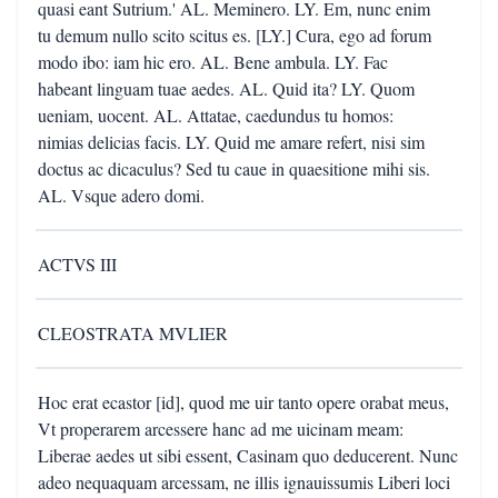
quasi eant Sutrium.' AL. Meminero. LY. Em, nunc enim
tu demum nullo scito scitus es. [LY.] Cura, ego ad forum
modo ibo: iam hic ero. AL. Bene ambula. LY. Fac
habeant linguam tuae aedes. AL. Quid ita? LY. Quom
ueniam, uocent. AL. Attatae, caedundus tu homos:
nimias delicias facis. LY. Quid me amare refert, nisi sim
doctus ac dicaculus? Sed tu caue in quaesitione mihi sis.
AL. Vsque adero domi.
ACTVS III
CLEOSTRATA MVLIER
Hoc erat ecastor [id], quod me uir tanto opere orabat meus,
Vt properarem arcessere hanc ad me uicinam meam:
Liberae aedes ut sibi essent, Casinam quo deducerent. Nunc
adeo nequaquam arcessam, ne illis ignauissumis Liberi loci