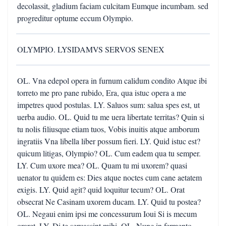
decolassit, gladium faciam culcitam Eumque incumbam. sed
progreditur optume eccum Olympio.
OLYMPIO. LYSIDAMVS SERVOS SENEX
OL. Vna edepol opera in furnum calidum condito Atque ibi
torreto me pro pane rubido, Era, qua istuc opera a me
impetres quod postulas. LY. Saluos sum: salua spes est, ut
uerba audio. OL. Quid tu me uera libertate territas? Quin si
tu nolis filiusque etiam tuos, Vobis inuitis atque amborum
ingratiis Vna libella liber possum fieri. LY. Quid istuc est?
quicum litigas, Olympio? OL. Cum eadem qua tu semper.
LY. Cum uxore mea? OL. Quam tu mi uxorem? quasi
uenator tu quidem es: Dies atque noctes cum cane aetatem
exigis. LY. Quid agit? quid loquitur tecum? OL. Orat
obsecrat Ne Casinam uxorem ducam. LY. Quid tu postea?
OL. Negaui enim ipsi me concessurum Ioui Si is mecum
oraret. LY. Di te seruassint mihi. OL. Nunc in fermento