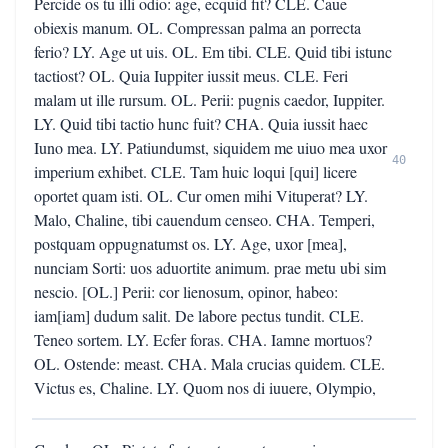
Percide os tu illi odio: age, ecquid fit? CLE. Caue
obiexis manum. OL. Compressan palma an porrecta
ferio? LY. Age ut uis. OL. Em tibi. CLE. Quid tibi istunc
tactiost? OL. Quia Iuppiter iussit meus. CLE. Feri
malam ut ille rursum. OL. Perii: pugnis caedor, Iuppiter.
LY. Quid tibi tactio hunc fuit? CHA. Quia iussit haec
Iuno mea. LY. Patiundumst, siquidem me uiuo mea uxor
40
imperium exhibet. CLE. Tam huic loqui [qui] licere
oportet quam isti. OL. Cur omen mihi Vituperat? LY.
Malo, Chaline, tibi cauendum censeo. CHA. Temperi,
postquam oppugnatumst os. LY. Age, uxor [mea],
nunciam Sorti: uos aduortite animum. prae metu ubi sim
nescio. [OL.] Perii: cor lienosum, opinor, habeo:
iam[iam] dudum salit. De labore pectus tundit. CLE.
Teneo sortem. LY. Ecfer foras. CHA. Iamne mortuos?
OL. Ostende: meast. CHA. Mala crucias quidem. CLE.
Victus es, Chaline. LY. Quom nos di iuuere, Olympio,