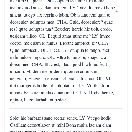
maxume Cupiebas, eius copiam feci tibi: Erit hodie
tecum quod amas clam uxorem. LY. Tace: Ita me di bene
45
ament, ut ego uix reprimo labra, Ob istanc rem quin te
deosculer, uoluptas mea. CHA. Quid, deosculere? quae
res? quae uoluptas tua? Ecfodere hercle hic uolt, credo,
uesicam uilico. OL. Ecquid amas nunc me? LY. Immo
edepol me quam te minus. Licetne amplecti te? CHA.
Quid, amplecti? OL. Licet. LY. Vt, quia te tango, mel
mihi uideor lingere. OL. Vltro te, amator, apage te a
dorso meo. CHA. Illuc est, illuc, quod hic hunc fecit
uilicum. Et idem me pridem, quom ei aduorsum
ueneram, Facere atriensem uoluerat sub ianua. OL. Vt
tibi morigerus hodie, ut uoluptati fui. LY. Vt tibi, dum
uiuam, bene uelim plus quam mihi. CHA. Hodie hercle,
opinor, hi conturbabunt pedes:
Solet hic barbatos sane sectari senex. LY. Vt ego hodie
Casillam deosculabor, ut mihi Bona multa faciam clam
meam uxorem. CHA. Attatae. Nunc pol ego demum in