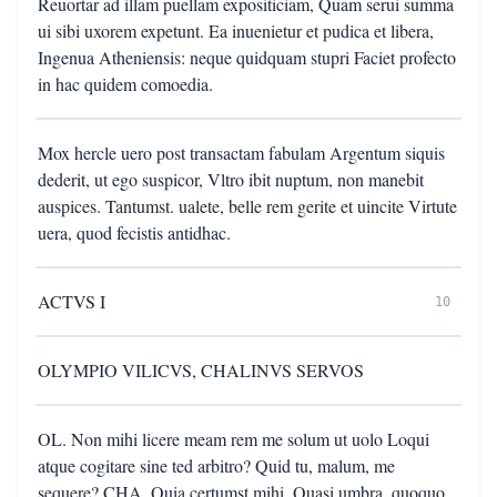
Reuortar ad illam puellam expositiciam, Quam serui summa
ui sibi uxorem expetunt. Ea inuenietur et pudica et libera,
Ingenua Atheniensis: neque quidquam stupri Faciet profecto
in hac quidem comoedia.
Mox hercle uero post transactam fabulam Argentum siquis
dederit, ut ego suspicor, Vltro ibit nuptum, non manebit
auspices. Tantumst. ualete, belle rem gerite et uincite Virtute
uera, quod fecistis antidhac.
ACTVS I
10
OLYMPIO VILICVS, CHALINVS SERVOS
OL. Non mihi licere meam rem me solum ut uolo Loqui
atque cogitare sine ted arbitro? Quid tu, malum, me
sequere? CHA. Quia certumst mihi, Quasi umbra, quoquo