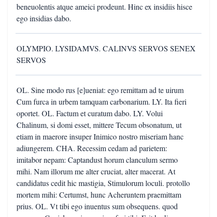
beneuolentis atque ameici prodeunt. Hinc ex insidiis hisce
ego insidias dabo.
OLYMPIO. LYSIDAMVS. CALINVS SERVOS SENEX
SERVOS
OL. Sine modo rus [e]ueniat: ego remittam ad te uirum
Cum furca in urbem tamquam carbonarium. LY. Ita fieri
oportet. OL. Factum et curatum dabo. LY. Volui
Chalinum, si domi esset, mittere Tecum obsonatum, ut
etiam in maerore insuper Inimico nostro miseriam hanc
adiungerem. CHA. Recessim cedam ad parietem:
imitabor nepam: Captandust horum clanculum sermo
mihi. Nam illorum me alter cruciat, alter macerat. At
candidatus cedit hic mastigia, Stimulorum loculi. protollo
mortem mihi: Certumst, hunc Acheruntem praemittam
prius. OL. Vt tibi ego inuentus sum obsequens. quod