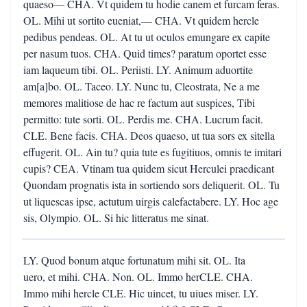
quaeso— CHA. Vt quidem tu hodie canem et furcam feras.
OL. Mihi ut sortito eueniat,— CHA. Vt quidem hercle
pedibus pendeas. OL. At tu ut oculos emungare ex capite
per nasum tuos. CHA. Quid times? paratum oportet esse
iam laqueum tibi. OL. Periisti. LY. Animum aduortite
am[a]bo. OL. Taceo. LY. Nunc tu, Cleostrata, Ne a me
memores malitiose de hac re factum aut suspices, Tibi
permitto: tute sorti. OL. Perdis me. CHA. Lucrum facit.
CLE. Bene facis. CHA. Deos quaeso, ut tua sors ex sitella
effugerit. OL. Ain tu? quia tute es fugitiuos, omnis te imitari
cupis? CEA. Vtinam tua quidem sicut Herculei praedicant
Quondam prognatis ista in sortiendo sors deliquerit. OL. Tu
ut liquescas ipse, actutum uirgis calefactabere. LY. Hoc age
sis, Olympio. OL. Si hic litteratus me sinat.
LY. Quod bonum atque fortunatum mihi sit. OL. Ita
uero, et mihi. CHA. Non. OL. Immo herCLE. CHA.
Immo mihi hercle CLE. Hic uincet, tu uiues miser. LY.