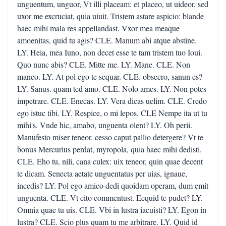
unguentum, unguor, Vt illi placeam: et placeo, ut uideor. sed
uxor me excruciat, quia uiuit. Tristem astare aspicio: blande
haec mihi mala res appellandast. Vxor mea meaque
amoenitas, quid tu agis? CLE. Manum abi atque abstine.
LY. Heia, mea Iuno, non decet esse te tam tristem tuo Ioui.
Quo nunc abis? CLE. Mitte me. LY. Mane. CLE. Non
maneo. LY. At pol ego te sequar. CLE. obsecro, sanun es?
LY. Sanus. quam ted amo. CLE. Nolo ames. LY. Non potes
impetrare. CLE. Enecas. LY. Vera dicas uelim. CLE. Credo
ego istuc tibi. LY. Respice, o mi lepos. CLE Nempe ita ut tu
mihi's. Vnde hic, amabo, unguenta olent? LY. Oh perii.
Manufesto miser teneor. cesso caput pallio detergere? Vt te
bonus Mercurius perdat, myropola, quia haec mihi dedisti.
CLE. Eho tu, nili, cana culex: uix teneor, quin quae decent
te dicam. Senecta aetate unguentatus per uias, ignaue,
incedis? LY. Pol ego amico dedi quoidam operam, dum emit
unguenta. CLE. Vt cito commentust. Ecquid te pudet? LY.
Omnia quae tu uis. CLE. Vbi in lustra iacuisti? LY. Egon in
lustra? CLE. Scio plus quam tu me arbitrare. LY. Quid id