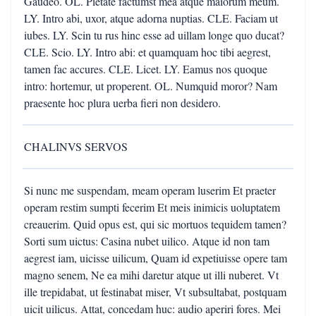
Gaudeo. OL. Pietate factumst mea atque maiorum meum.
LY. Intro abi, uxor, atque adorna nuptias. CLE. Faciam ut
iubes. LY. Scin tu rus hinc esse ad uillam longe quo ducat?
CLE. Scio. LY. Intro abi: et quamquam hoc tibi aegrest,
tamen fac accures. CLE. Licet. LY. Eamus nos quoque
intro: hortemur, ut properent. OL. Numquid moror? Nam
praesente hoc plura uerba fieri non desidero.
CHALINVS SERVOS
Si nunc me suspendam, meam operam luserim Et praeter
operam restim sumpti fecerim Et meis inimicis uoluptatem
creauerim. Quid opus est, qui sic mortuos tequidem tamen?
Sorti sum uictus: Casina nubet uilico. Atque id non tam
aegrest iam, uicisse uilicum, Quam id expetiuisse opere tam
magno senem, Ne ea mihi daretur atque ut illi nuberet. Vt
ille trepidabat, ut festinabat miser, Vt subsultabat, postquam
uicit uilicus. Attat, concedam huc: audio aperiri fores. Mei