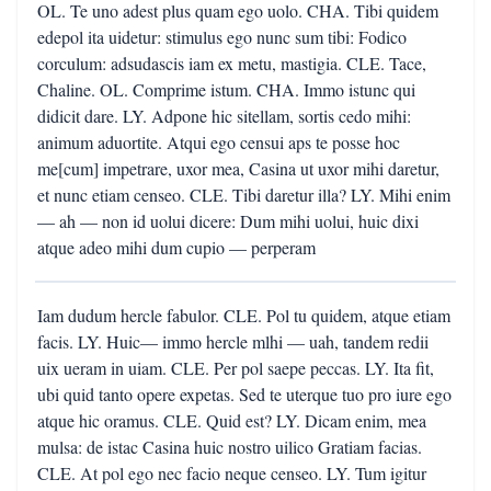
OL. Te uno adest plus quam ego uolo. CHA. Tibi quidem
edepol ita uidetur: stimulus ego nunc sum tibi: Fodico
corculum: adsudascis iam ex metu, mastigia. CLE. Tace,
Chaline. OL. Comprime istum. CHA. Immo istunc qui
didicit dare. LY. Adpone hic sitellam, sortis cedo mihi:
animum aduortite. Atqui ego censui aps te posse hoc
me[cum] impetrare, uxor mea, Casina ut uxor mihi daretur,
et nunc etiam censeo. CLE. Tibi daretur illa? LY. Mihi enim
— ah — non id uolui dicere: Dum mihi uolui, huic dixi
atque adeo mihi dum cupio — perperam
Iam dudum hercle fabulor. CLE. Pol tu quidem, atque etiam
facis. LY. Huic— immo hercle mlhi — uah, tandem redii
uix ueram in uiam. CLE. Per pol saepe peccas. LY. Ita fit,
ubi quid tanto opere expetas. Sed te uterque tuo pro iure ego
atque hic oramus. CLE. Quid est? LY. Dicam enim, mea
mulsa: de istac Casina huic nostro uilico Gratiam facias.
CLE. At pol ego nec facio neque censeo. LY. Tum igitur