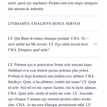
uxori, quod ego machinor: Propter eam rem magis armigero
dat operam de industria.
LYSIDAMVS. CHALINVS SENEX SERVOS
LY. Qui Illum di omnes deaeque perdant. CHA. Te—
uxor aiebat tua Me uocare. LY. Ego enim uocari iussi.
30
CHA. Eloquere quid uelis?
LY. Primum ego te porrectiore fronte uolo mecum loqui:
Stultitiast ei te esse tristem quoius potestas plus potest.
Probum et frugi hominem iam pridem esse arbitror. CHA.
Intellego. Quin, si ita arbitrare, emittis me manu? LY. Quin
id uolo: Sed nil est me cupere factum, nisi tu factis adiuuas.
CHA. Quid uelis, modo id uelim me scire. LY. Ausculta,
ego eloquar. Casinam ego uxorem promisi uilico nostro
dare. CHA. At tua uxor filiusque promiserunt mihi. LY.