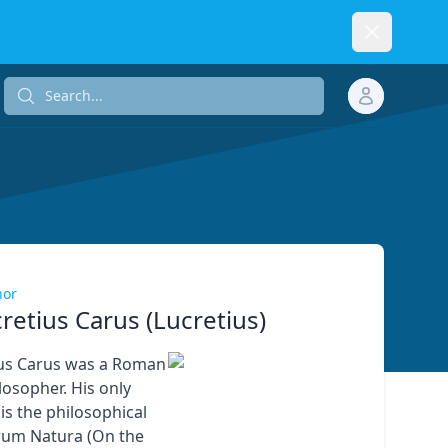
Dismiss
Search...
Search...
hor
cretius Carus (Lucretius)
ius Carus was a Roman
losopher. His only
s the philosophical
um Natura (On the