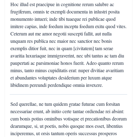
Hoc illud est praecipue in cognitione rerum salubre ac
frugiferum, omnis te exempli documenta in inlustri posita
monumento intueri; inde tibi tuaeque rei publicae quod
imitere capias, inde foedum inceptu foedum exitu quod vites.
Ceterum aut me amor negotii suscepti fallit, aut nulla
unquam res publica nec maior nec sanctior nec bonis
exemplis ditior fuit, nec in quam [civitatem] tam serae
avaritia luxuriaque immigraverint, nec ubi tantus ac tam diu
paupertati ac parsimoniae honos fuerit. Adeo quanto rerum
minus, tanto minus cupiditatis erat: nuper divitiae avaritiam
et abundantes voluptates desiderium per luxum atque
libidinem pereundi perdendique omnia invexere.
Sed querellae, ne tum quidem gratae futurae cum forsitan
necessariae erunt, ab initio certe tantae ordiendae rei absint:
cum bonis potius ominibus votisque et precationibus deorum
dearumque, si, ut poetis, nobis quoque mos esset, libentius
inciperemus, ut orsis tantum operis successus prosperos