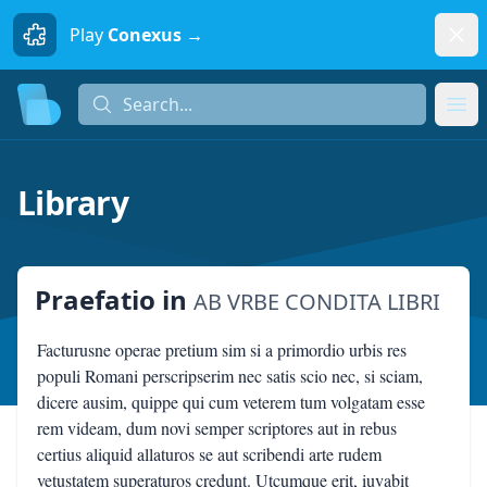
Dism
Play
Conexus →
Search...
Search...
Ope
Library
Praefatio
in
AB VRBE CONDITA LIBRI
Facturusne operae pretium sim si a primordio urbis res
populi Romani perscripserim nec satis scio nec, si sciam,
dicere ausim, quippe qui cum veterem tum volgatam esse
rem videam, dum novi semper scriptores aut in rebus
certius aliquid allaturos se aut scribendi arte rudem
vetustatem superaturos credunt. Utcumque erit, iuvabit