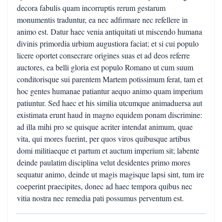
decora fabulis quam incorruptis rerum gestarum
monumentis traduntur, ea nec adfirmare nec refellere in
animo est. Datur haec venia antiquitati ut miscendo humana
divinis primordia urbium augustiora faciat; et si cui populo
licere oportet consecrare origines suas et ad deos referre
auctores, ea belli gloria est populo Romano ut cum suum
conditorisque sui parentem Martem potissimum ferat, tam et
hoc gentes humanae patiantur aequo animo quam imperium
patiuntur. Sed haec et his similia utcumque animaduersa aut
existimata erunt haud in magno equidem ponam discrimine:
ad illa mihi pro se quisque acriter intendat animum, quae
vita, qui mores fuerint, per quos viros quibusque artibus
domi militiaeque et partum et auctum imperium sit; labente
deinde paulatim disciplina velut desidentes primo mores
sequatur animo, deinde ut magis magisque lapsi sint, tum ire
coeperint praecipites, donec ad haec tempora quibus nec
vitia nostra nec remedia pati possumus perventum est.