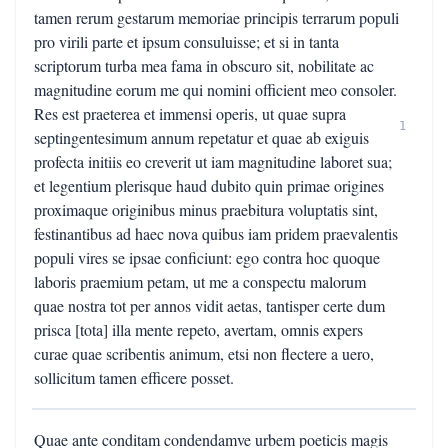
tamen rerum gestarum memoriae principis terrarum populi
pro virili parte et ipsum consuluisse; et si in tanta
scriptorum turba mea fama in obscuro sit, nobilitate ac
magnitudine eorum me qui nomini officient meo consoler.
Res est praeterea et immensi operis, ut quae supra
1
septingentesimum annum repetatur et quae ab exiguis
profecta initiis eo creverit ut iam magnitudine laboret sua;
et legentium plerisque haud dubito quin primae origines
proximaque originibus minus praebitura voluptatis sint,
festinantibus ad haec nova quibus iam pridem praevalentis
populi vires se ipsae conficiunt: ego contra hoc quoque
laboris praemium petam, ut me a conspectu malorum
quae nostra tot per annos vidit aetas, tantisper certe dum
prisca [tota] illa mente repeto, avertam, omnis expers
curae quae scribentis animum, etsi non flectere a uero,
sollicitum tamen efficere posset.
Quae ante conditam condendamve urbem poeticis magis