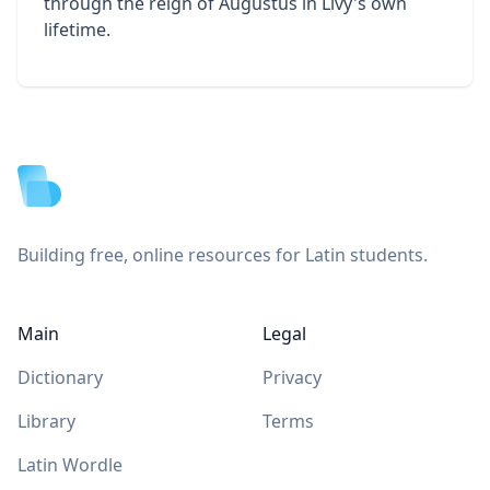
through the reign of Augustus in Livy's own
lifetime.
Footer
Building free, online resources for Latin students.
Main
Legal
Dictionary
Privacy
Library
Terms
Latin Wordle