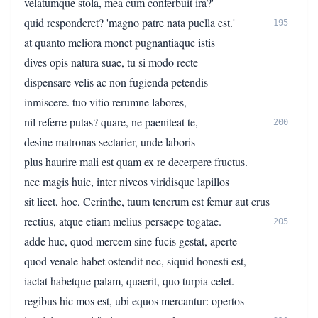
velatumque stola, mea cum conferbuit ira?'
quid responderet? 'magno patre nata puella est.'
195
at quanto meliora monet pugnantiaque istis
dives opis natura suae, tu si modo recte
dispensare velis ac non fugienda petendis
inmiscere. tuo vitio rerumne labores,
nil referre putas? quare, ne paeniteat te,
200
desine matronas sectarier, unde laboris
plus haurire mali est quam ex re decerpere fructus.
nec magis huic, inter niveos viridisque lapillos
sit licet, hoc, Cerinthe, tuum tenerum est femur aut crus
rectius, atque etiam melius persaepe togatae.
205
adde huc, quod mercem sine fucis gestat, aperte
quod venale habet ostendit nec, siquid honesti est,
iactat habetque palam, quaerit, quo turpia celet.
regibus hic mos est, ubi equos mercantur: opertos