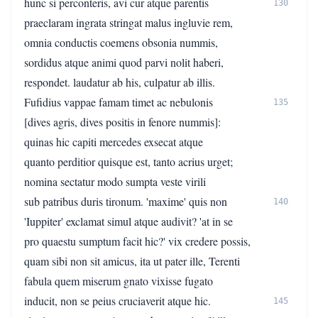
hunc si perconteris, avi cur atque parentis
130
praeclaram ingrata stringat malus ingluvie rem,
omnia conductis coemens obsonia nummis,
sordidus atque animi quod parvi nolit haberi,
respondet. laudatur ab his, culpatur ab illis.
Fufidius vappae famam timet ac nebulonis
135
[dives agris, dives positis in fenore nummis]:
quinas hic capiti mercedes exsecat atque
quanto perditior quisque est, tanto acrius urget;
nomina sectatur modo sumpta veste virili
sub patribus duris tironum. 'maxime' quis non
140
'Iuppiter' exclamat simul atque audivit? 'at in se
pro quaestu sumptum facit hic?' vix credere possis,
quam sibi non sit amicus, ita ut pater ille, Terenti
fabula quem miserum gnato vixisse fugato
inducit, non se peius cruciaverit atque hic.
145