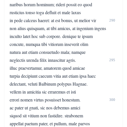
naribus horum hominum; rideri possit eo quod
rusticius tonso toga defluit et male laxus
in pede calceus haeret: at est bonus, ut melior vir
290
non alius quisquam, at tibi amicus, at ingenium ingens
inculto latet hoc sub corpore. denique te ipsum
concute, numqua tibi vitiorum inseverit olim
natura aut etiam consuetudo mala; namque
neglectis urenda filix innascitur agris.
295
illuc praevertamur, amatorem quod amicae
turpia decipiunt caecum vitia aut etiam ipsa haec
delectant, veluti Balbinum polypus Hagnae.
vellem in amicitia sic erraremus et isti
errori nomen virtus posuisset honestum.
300
ac pater ut gnati, sic nos debemus amici
siquod sit vitium non fastidire. strabonem
appellat paetum pater, et pullum, male parvos