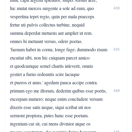
hic mutat merces surgente a sole ad eum, quo
430
vespertina tepet regio, quin per mala praeceps
fertur uti pulvis collectus turbine, nequid
summa deperdat metuens aut ampliet ut rem.
omnes hi metuunt versus, odere poetas.
'faenum habet in cornu, longe fuge; dummodo risum
435
excutiat sibi, non hic cuiquam parcet amico
et quodcumque semel chartis inleverit, omnis
gestiet a furno redeuntis scire lacuque
et pueros et anus.' agedum pauca accipe contra.
primum ego me illorum, dederim quibus esse poetis,
440
excerpam numero: neque enim concludere versum
dixeris esse satis neque, siqui scribat uti nos
sermoni propiora, putes hunc esse poetam.
ingenium cui sit, cui mens divinior atque os
magna sonaturum, des nominis huius honorem.