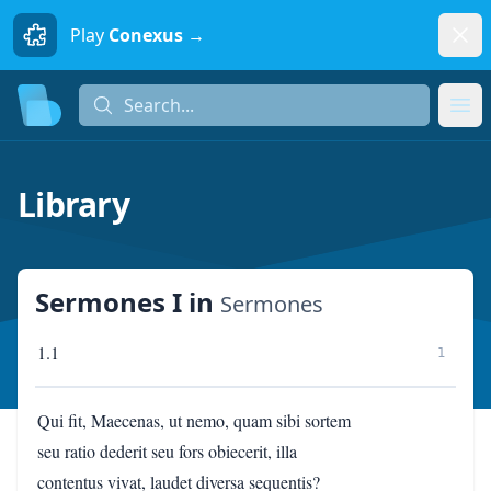
Dism
Play
Conexus →
Search...
Search...
Ope
Library
Sermones I
in
Sermones
1.1
1
Qui fit, Maecenas, ut nemo, quam sibi sortem
seu ratio dederit seu fors obiecerit, illa
contentus vivat, laudet diversa sequentis?