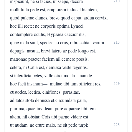
inspiciunt, ne si facies, ut saepe, decora
210
molli fulta pede est, emptorem inducat hiantem,
quod pulcrae clunes, breve quod caput, ardua cervix.
hoc illi recte: ne corporis optima Lyncei
contemplere oculis, Hypsaea caecior illa,
quae mala sunt, spectes. 'o crus, o bracchia.' verum
215
depugis, nasuta, brevi latere ac pede longo est.
matronae praeter faciem nil cernere possis,
cetera, ni Catia est, demissa veste tegentis.
si interdicta petes, vallo circumdata—nam te
hoc facit insanum—, multae tibi tum officient res,
220
custodes, lectica, ciniflones, parasitae,
ad talos stola demissa et circumdata palla,
plurima, quae invideant pure adparere tibi rem.
altera, nil obstat: Cois tibi paene videre est
ut nudam, ne crure malo, ne sit pede turpi;
225