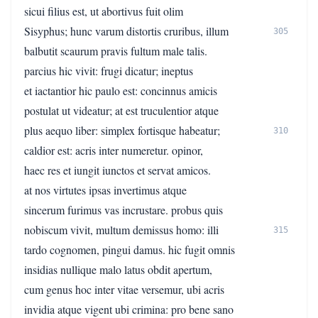
sicui filius est, ut abortivus fuit olim
Sisyphus; hunc varum distortis cruribus, illum
305
balbutit scaurum pravis fultum male talis.
parcius hic vivit: frugi dicatur; ineptus
et iactantior hic paulo est: concinnus amicis
postulat ut videatur; at est truculentior atque
plus aequo liber: simplex fortisque habeatur;
310
caldior est: acris inter numeretur. opinor,
haec res et iungit iunctos et servat amicos.
at nos virtutes ipsas invertimus atque
sincerum furimus vas incrustare. probus quis
nobiscum vivit, multum demissus homo: illi
315
tardo cognomen, pingui damus. hic fugit omnis
insidias nullique malo latus obdit apertum,
cum genus hoc inter vitae versemur, ubi acris
invidia atque vigent ubi crimina: pro bene sano