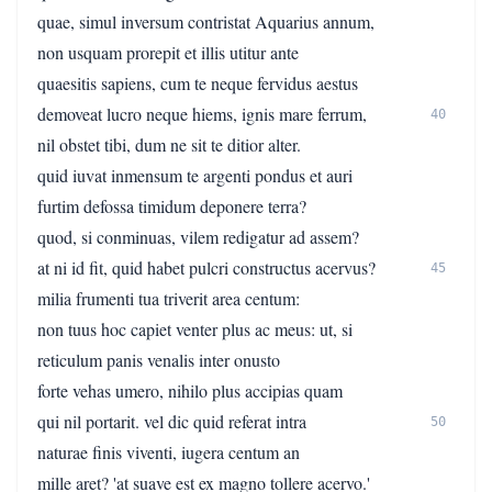
quae, simul inversum contristat Aquarius annum,
non usquam prorepit et illis utitur ante
quaesitis sapiens, cum te neque fervidus aestus
demoveat lucro neque hiems, ignis mare ferrum,
40
nil obstet tibi, dum ne sit te ditior alter.
quid iuvat inmensum te argenti pondus et auri
furtim defossa timidum deponere terra?
quod, si conminuas, vilem redigatur ad assem?
at ni id fit, quid habet pulcri constructus acervus?
45
milia frumenti tua triverit area centum:
non tuus hoc capiet venter plus ac meus: ut, si
reticulum panis venalis inter onusto
forte vehas umero, nihilo plus accipias quam
qui nil portarit. vel dic quid referat intra
50
naturae finis viventi, iugera centum an
mille aret? 'at suave est ex magno tollere acervo.'