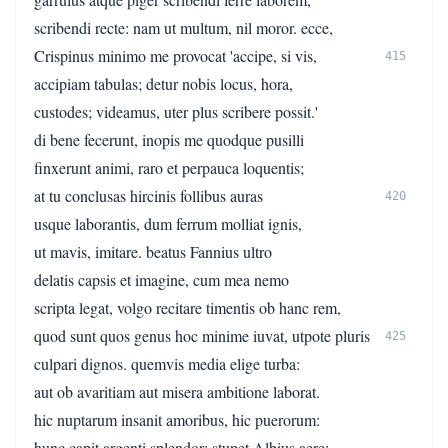
scribendi recte: nam ut multum, nil moror. ecce,
Crispinus minimo me provocat 'accipe, si vis,
415
accipiam tabulas; detur nobis locus, hora,
custodes; videamus, uter plus scribere possit.'
di bene fecerunt, inopis me quodque pusilli
finxerunt animi, raro et perpauca loquentis;
at tu conclusas hircinis follibus auras
420
usque laborantis, dum ferrum molliat ignis,
ut mavis, imitare. beatus Fannius ultro
delatis capsis et imagine, cum mea nemo
scripta legat, volgo recitare timentis ob hanc rem,
quod sunt quos genus hoc minime iuvat, utpote pluris
425
culpari dignos. quemvis media elige turba:
aut ob avaritiam aut misera ambitione laborat.
hic nuptarum insanit amoribus, hic puerorum:
hunc capit argenti splendor; stupet Albius aere;