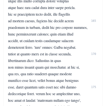
utque illis multo corrupta dolore voluptas
atque haec rara cadat dura inter saepe pericla.
hic se praecipitem tecto dedit, ille flagellis
ad mortem caesus, fugiens hic decidit acrem
165
praedonum in turbam, dedit hic pro corpore nummos,
hunc perminxerunt calones; quin etiam illud
accidit, ut cuidam testis caudamque salacem
demeterent ferro. 'iure' omnes: Galba negabat.
tutior at quanto merx est in classe secunda,
170
libertinarum dico: Sallustius in quas
non minus insanit quam qui moechatur. at hic si,
qua res, qua ratio suaderet quaque modeste
munifico esse licet, vellet bonus atque benignus
esse, daret quantum satis esset nec sibi damno
175
dedecorique foret. verum hoc se amplectitur uno,
hoc amat et laudat: 'matronam nullam ego tango',