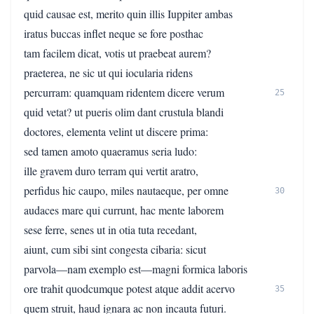
quid causae est, merito quin illis Iuppiter ambas
iratus buccas inflet neque se fore posthac
tam facilem dicat, votis ut praebeat aurem?
praeterea, ne sic ut qui iocularia ridens
percurram: quamquam ridentem dicere verum
25
quid vetat? ut pueris olim dant crustula blandi
doctores, elementa velint ut discere prima:
sed tamen amoto quaeramus seria ludo:
ille gravem duro terram qui vertit aratro,
perfidus hic caupo, miles nautaeque, per omne
30
audaces mare qui currunt, hac mente laborem
sese ferre, senes ut in otia tuta recedant,
aiunt, cum sibi sint congesta cibaria: sicut
parvola—nam exemplo est—magni formica laboris
ore trahit quodcumque potest atque addit acervo
35
quem struit, haud ignara ac non incauta futuri.