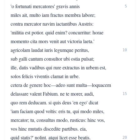
'o fortunati mercatores' gravis annis
5
miles ait, multo iam fractus membra labore;
contra mercator navim iactantibus Austris:
'militia est potior. quid enim? concurritur: horae
momento cita mors venit aut victoria laeta.'
agricolam laudat iuris legumque peritus,
10
sub galli cantum consultor ubi ostia pulsat;
ille, datis vadibus qui rure extractus in urbem est,
solos felicis viventis clamat in urbe.
cetera de genere hoc—adeo sunt multa—loquacem
delassare valent Fabium. ne te morer, audi,
15
quo rem deducam. si quis deus 'en ego' dicat
'iam faciam quod voltis: eris tu, qui modo miles,
mercator; tu, consultus modo, rusticus: hinc vos,
vos hinc mutatis discedite partibus. eia,
quid statis?' nolint. atqui licet esse beatis.
20