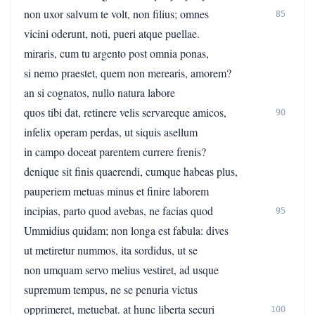
non uxor salvum te volt, non filius; omnes
85
vicini oderunt, noti, pueri atque puellae.
miraris, cum tu argento post omnia ponas,
si nemo praestet, quem non merearis, amorem?
an si cognatos, nullo natura labore
quos tibi dat, retinere velis servareque amicos,
90
infelix operam perdas, ut siquis asellum
in campo doceat parentem currere frenis?
denique sit finis quaerendi, cumque habeas plus,
pauperiem metuas minus et finire laborem
incipias, parto quod avebas, ne facias quod
95
Ummidius quidam; non longa est fabula: dives
ut metiretur nummos, ita sordidus, ut se
non umquam servo melius vestiret, ad usque
supremum tempus, ne se penuria victus
opprimeret, metuebat. at hunc liberta securi
100