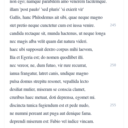
non ego; namque parabilem amo venerem facilemque.
illam 'post paulo' 'sed pluris' 'si exierit vir'
Gallis, hanc Philodemus ait sibi, quae neque magno
stet pretio neque cunctetur cum est iussa venire.
245
candida rectaque sit, munda hactenus, ut neque longa
nec magis alba velit quam dat natura videri.
haec ubi supposuit dextro corpus mihi laevom,
Ilia et Egeria est; do nomen quodlibet illi.
nec vereor, ne, dum futuo, vir rure recurrat,
250
ianua frangatur, latret canis, undique magno
pulsa domus strepitu resonet, vepallida lecto
desiliat mulier, miseram se conscia clamet,
cruribus haec metuat, doti deprensa, egomet mi.
discincta tunica fugiendum est et pede nudo,
255
ne nummi pereant aut puga aut denique fama.
deprendi miserum est: Fabio vel iudice vincam.