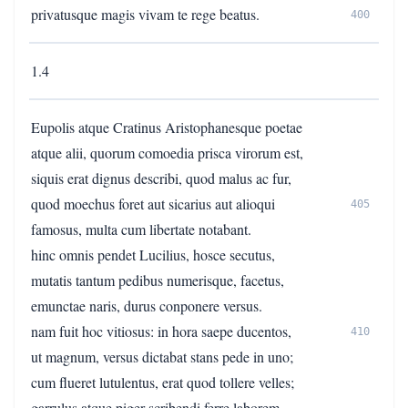
privatusque magis vivam te rege beatus.
400
1.4
Eupolis atque Cratinus Aristophanesque poetae
atque alii, quorum comoedia prisca virorum est,
siquis erat dignus describi, quod malus ac fur,
quod moechus foret aut sicarius aut alioqui
405
famosus, multa cum libertate notabant.
hinc omnis pendet Lucilius, hosce secutus,
mutatis tantum pedibus numerisque, facetus,
emunctae naris, durus conponere versus.
nam fuit hoc vitiosus: in hora saepe ducentos,
410
ut magnum, versus dictabat stans pede in uno;
cum flueret lutulentus, erat quod tollere velles;
garrulus atque piger scribendi ferre laborem,