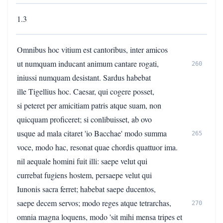
1.3
Omnibus hoc vitium est cantoribus, inter amicos
ut numquam inducant animum cantare rogati,
260
iniussi numquam desistant. Sardus habebat
ille Tigellius hoc. Caesar, qui cogere posset,
si peteret per amicitiam patris atque suam, non
quicquam proficeret; si conlibuisset, ab ovo
usque ad mala citaret 'io Bacchae' modo summa
265
voce, modo hac, resonat quae chordis quattuor ima.
nil aequale homini fuit illi: saepe velut qui
currebat fugiens hostem, persaepe velut qui
Iunonis sacra ferret; habebat saepe ducentos,
saepe decem servos; modo reges atque tetrarchas,
270
omnia magna loquens, modo 'sit mihi mensa tripes et