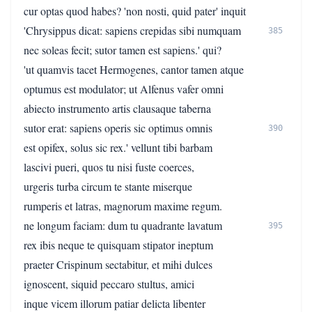
cur optas quod habes? 'non nosti, quid pater' inquit
'Chrysippus dicat: sapiens crepidas sibi numquam
385
nec soleas fecit; sutor tamen est sapiens.' qui?
'ut quamvis tacet Hermogenes, cantor tamen atque
optumus est modulator; ut Alfenus vafer omni
abiecto instrumento artis clausaque taberna
sutor erat: sapiens operis sic optimus omnis
390
est opifex, solus sic rex.' vellunt tibi barbam
lascivi pueri, quos tu nisi fuste coerces,
urgeris turba circum te stante miserque
rumperis et latras, magnorum maxime regum.
ne longum faciam: dum tu quadrante lavatum
395
rex ibis neque te quisquam stipator ineptum
praeter Crispinum sectabitur, et mihi dulces
ignoscent, siquid peccaro stultus, amici
inque vicem illorum patiar delicta libenter