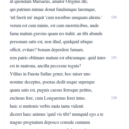
ut quondam Marsaeus, amator Originis ille,
qui patrium mimae donat fundumque laremque,
'nil fuerit mi' inquit 'cum uxoribus umquam alienis.'
180
verum est cum mimis, est cum meretricibus, unde
fama malum gravius quam res trahit. an tibi abunde
personam satis est, non illud, quidquid ubique
officit, evitare? bonam deperdere famam,
rem patris oblimare malum est ubicumque. quid inter-
185
est in matrona, ancilla peccesne togata?
Villius in Fausta Sullae gener, hoc miser uno
nomine deceptus, poenas dedit usque superque
quam satis est, pugnis caesus ferroque petitus,
exclusus fore, cum Longarenus foret intus.
190
huic si muttonis verbis mala tanta videnti
diceret haec animus 'quid vis tibi? numquid ego a te
magno prognatum deposco consule cunnum