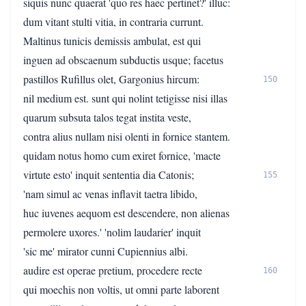
siquis nunc quaerat 'quo res haec pertinet?' illuc:
dum vitant stulti vitia, in contraria currunt.
Maltinus tunicis demissis ambulat, est qui
inguen ad obscaenum subductis usque; facetus
pastillos Rufillus olet, Gargonius hircum:
150
nil medium est. sunt qui nolint tetigisse nisi illas
quarum subsuta talos tegat instita veste,
contra alius nullam nisi olenti in fornice stantem.
quidam notus homo cum exiret fornice, 'macte
virtute esto' inquit sententia dia Catonis;
155
'nam simul ac venas inflavit taetra libido,
huc iuvenes aequom est descendere, non alienas
permolere uxores.' 'nolim laudarier' inquit
'sic me' mirator cunni Cupiennius albi.
audire est operae pretium, procedere recte
160
qui moechis non voltis, ut omni parte laborent