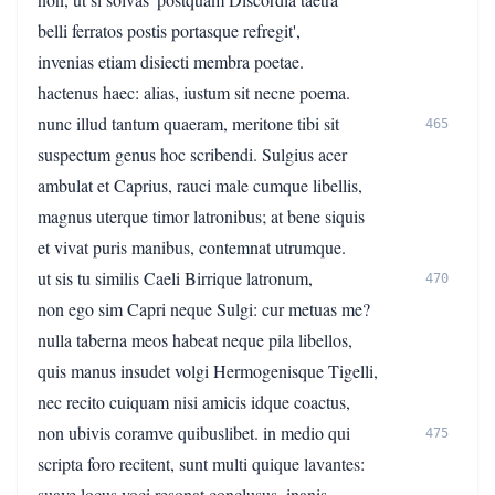
belli ferratos postis portasque refregit',
invenias etiam disiecti membra poetae.
hactenus haec: alias, iustum sit necne poema.
nunc illud tantum quaeram, meritone tibi sit
465
suspectum genus hoc scribendi. Sulgius acer
ambulat et Caprius, rauci male cumque libellis,
magnus uterque timor latronibus; at bene siquis
et vivat puris manibus, contemnat utrumque.
ut sis tu similis Caeli Birrique latronum,
470
non ego sim Capri neque Sulgi: cur metuas me?
nulla taberna meos habeat neque pila libellos,
quis manus insudet volgi Hermogenisque Tigelli,
nec recito cuiquam nisi amicis idque coactus,
non ubivis coramve quibuslibet. in medio qui
475
scripta foro recitent, sunt multi quique lavantes:
suave locus voci resonat conclusus. inanis