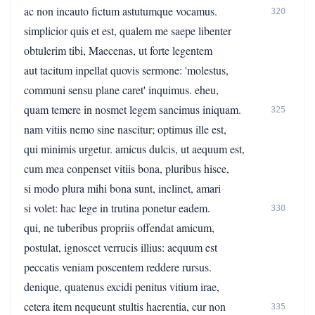
ac non incauto fictum astutumque vocamus.
320
simplicior quis et est, qualem me saepe libenter
obtulerim tibi, Maecenas, ut forte legentem
aut tacitum inpellat quovis sermone: 'molestus,
communi sensu plane caret' inquimus. eheu,
quam temere in nosmet legem sancimus iniquam.
325
nam vitiis nemo sine nascitur; optimus ille est,
qui minimis urgetur. amicus dulcis, ut aequum est,
cum mea conpenset vitiis bona, pluribus hisce,
si modo plura mihi bona sunt, inclinet, amari
si volet: hac lege in trutina ponetur eadem.
330
qui, ne tuberibus propriis offendat amicum,
postulat, ignoscet verrucis illius: aequum est
peccatis veniam poscentem reddere rursus.
denique, quatenus excidi penitus vitium irae,
cetera item nequeunt stultis haerentia, cur non
335