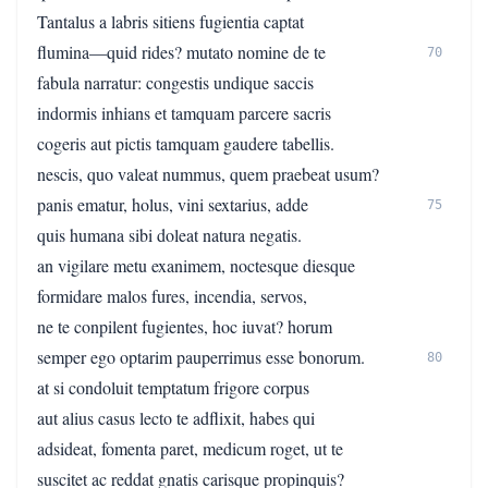
Tantalus a labris sitiens fugientia captat
flumina—quid rides? mutato nomine de te
70
fabula narratur: congestis undique saccis
indormis inhians et tamquam parcere sacris
cogeris aut pictis tamquam gaudere tabellis.
nescis, quo valeat nummus, quem praebeat usum?
panis ematur, holus, vini sextarius, adde
75
quis humana sibi doleat natura negatis.
an vigilare metu exanimem, noctesque diesque
formidare malos fures, incendia, servos,
ne te conpilent fugientes, hoc iuvat? horum
semper ego optarim pauperrimus esse bonorum.
80
at si condoluit temptatum frigore corpus
aut alius casus lecto te adflixit, habes qui
adsideat, fomenta paret, medicum roget, ut te
suscitet ac reddat gnatis carisque propinquis?