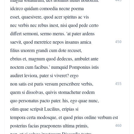
445
idcirco quidam comoedia necne poema
esset, quaesivere, quod acer spiritus ac vis
nec verbis nec rebus inest, nisi quod pede certo
differt sermoni, sermo merus. 'at pater ardens
saevit, quod meretrice nepos insanus amica
450
filius uxorem grandi cum dote recuset,
ebrius et, magnum quod dedecus, ambulet ante
noctem cum facibus.' numquid Pomponius istis
audiret leviora, pater si viveret? ergo
non satis est puris versum perscribere verbis,
455
quem si dissolvas, quivis stomachetur eodem
quo personatus pacto pater. his, ego quae nunc,
olim quae scripsit Lucilius, eripias si
tempora certa modosque, et quod prius ordine verbum est
posterius facias praeponens ultima primis,
460
non, ut si solvas 'postquam Discordia taetra