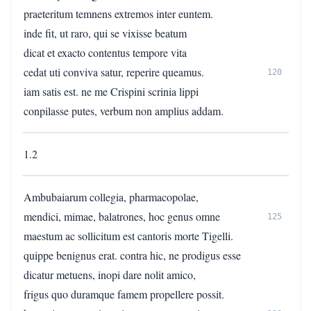
praeteritum temnens extremos inter euntem.
inde fit, ut raro, qui se vixisse beatum
dicat et exacto contentus tempore vita
cedat uti conviva satur, reperire queamus.
120
iam satis est. ne me Crispini scrinia lippi
conpilasse putes, verbum non amplius addam.
1.2
Ambubaiarum collegia, pharmacopolae,
mendici, mimae, balatrones, hoc genus omne
125
maestum ac sollicitum est cantoris morte Tigelli.
quippe benignus erat. contra hic, ne prodigus esse
dicatur metuens, inopi dare nolit amico,
frigus quo duramque famem propellere possit.