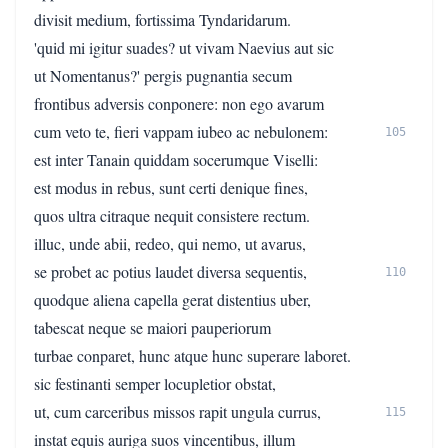
divisit medium, fortissima Tyndaridarum.
'quid mi igitur suades? ut vivam Naevius aut sic
ut Nomentanus?' pergis pugnantia secum
frontibus adversis conponere: non ego avarum
cum veto te, fieri vappam iubeo ac nebulonem:
105
est inter Tanain quiddam socerumque Viselli:
est modus in rebus, sunt certi denique fines,
quos ultra citraque nequit consistere rectum.
illuc, unde abii, redeo, qui nemo, ut avarus,
se probet ac potius laudet diversa sequentis,
110
quodque aliena capella gerat distentius uber,
tabescat neque se maiori pauperiorum
turbae conparet, hunc atque hunc superare laboret.
sic festinanti semper locupletior obstat,
ut, cum carceribus missos rapit ungula currus,
115
instat equis auriga suos vincentibus, illum