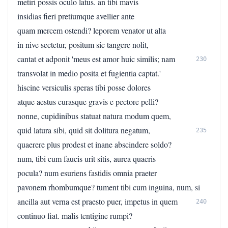
metiri possis oculo latus. an tibi mavis
insidias fieri pretiumque avellier ante
quam mercem ostendi? leporem venator ut alta
in nive sectetur, positum sic tangere nolit,
cantat et adponit 'meus est amor huic similis; nam
230
transvolat in medio posita et fugientia captat.'
hiscine versiculis speras tibi posse dolores
atque aestus curasque gravis e pectore pelli?
nonne, cupidinibus statuat natura modum quem,
quid latura sibi, quid sit dolitura negatum,
235
quaerere plus prodest et inane abscindere soldo?
num, tibi cum faucis urit sitis, aurea quaeris
pocula? num esuriens fastidis omnia praeter
pavonem rhombumque? tument tibi cum inguina, num, si
ancilla aut verna est praesto puer, impetus in quem
240
continuo fiat. malis tentigine rumpi?