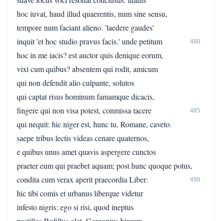
hoc iuvat, haud illud quaerentis, num sine sensu,
tempore num faciant alieno. 'laedere gaudes'
inquit 'et hoc studio pravus facis.' unde petitum
480
hoc in me iacis? est auctor quis denique eorum,
vixi cum quibus? absentem qui rodit, amicum
qui non defendit alio culpante, solutos
qui captat risus hominum famamque dicacis,
fingere qui non visa potest, conmissa tacere
485
qui nequit: hic niger est, hunc tu, Romane, caveto.
saepe tribus lectis videas cenare quaternos,
e quibus unus amet quavis aspergere cunctos
praeter eum qui praebet aquam; post hunc quoque potus,
condita cum verax aperit praecordia Liber:
490
hic tibi comis et urbanus liberque videtur
infesto nigris: ego si risi, quod ineptus
pastillos Rufillus olet, Gargonius hircum,