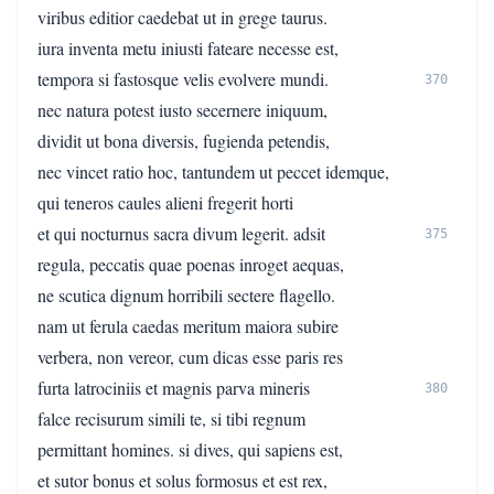
viribus editior caedebat ut in grege taurus.
iura inventa metu iniusti fateare necesse est,
tempora si fastosque velis evolvere mundi.
370
nec natura potest iusto secernere iniquum,
dividit ut bona diversis, fugienda petendis,
nec vincet ratio hoc, tantundem ut peccet idemque,
qui teneros caules alieni fregerit horti
et qui nocturnus sacra divum legerit. adsit
375
regula, peccatis quae poenas inroget aequas,
ne scutica dignum horribili sectere flagello.
nam ut ferula caedas meritum maiora subire
verbera, non vereor, cum dicas esse paris res
furta latrociniis et magnis parva mineris
380
falce recisurum simili te, si tibi regnum
permittant homines. si dives, qui sapiens est,
et sutor bonus et solus formosus et est rex,