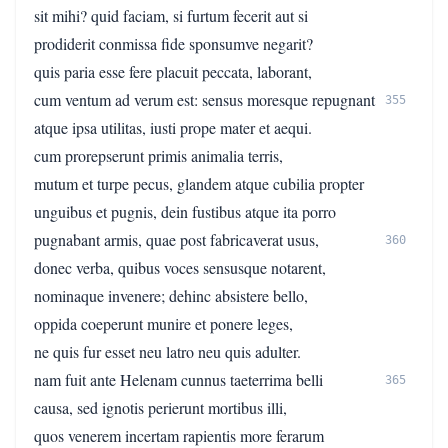
sit mihi? quid faciam, si furtum fecerit aut si
prodiderit conmissa fide sponsumve negarit?
quis paria esse fere placuit peccata, laborant,
cum ventum ad verum est: sensus moresque repugnant
355
atque ipsa utilitas, iusti prope mater et aequi.
cum prorepserunt primis animalia terris,
mutum et turpe pecus, glandem atque cubilia propter
unguibus et pugnis, dein fustibus atque ita porro
pugnabant armis, quae post fabricaverat usus,
360
donec verba, quibus voces sensusque notarent,
nominaque invenere; dehinc absistere bello,
oppida coeperunt munire et ponere leges,
ne quis fur esset neu latro neu quis adulter.
nam fuit ante Helenam cunnus taeterrima belli
365
causa, sed ignotis perierunt mortibus illi,
quos venerem incertam rapientis more ferarum