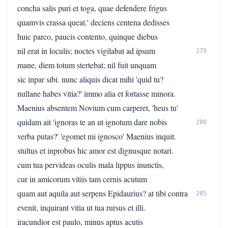
concha salis puri et toga, quae defendere frigus
quamvis crassa queat.' deciens centena dedisses
huic parco, paucis contento, quinque diebus
nil erat in loculis; noctes vigilabat ad ipsum
275
mane, diem totum stertebat; nil fuit unquam
sic inpar sibi. nunc aliquis dicat mihi 'quid tu?
nullane habes vitia?' immo alia et fortasse minora.
Maenius absentem Novium cum carperet, 'heus tu'
quidam ait 'ignoras te an ut ignotum dare nobis
280
verba putas?' 'egomet mi ignosco' Maenius inquit.
stultus et inprobus hic amor est dignusque notari.
cum tua pervideas oculis mala lippus inunctis,
cur in amicorum vitiis tam cernis acutum
quam aut aquila aut serpens Epidaurius? at tibi contra
285
evenit, inquirant vitia ut tua rursus et illi.
iracundior est paulo, minus aptus acutis