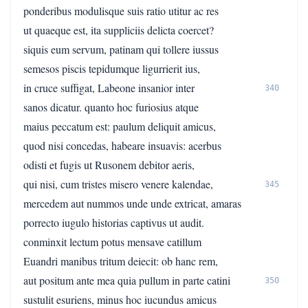
ponderibus modulisque suis ratio utitur ac res
ut quaeque est, ita suppliciis delicta coercet?
siquis eum servum, patinam qui tollere iussus
semesos piscis tepidumque ligurrierit ius,
in cruce suffigat, Labeone insanior inter
340
sanos dicatur. quanto hoc furiosius atque
maius peccatum est: paulum deliquit amicus,
quod nisi concedas, habeare insuavis: acerbus
odisti et fugis ut Rusonem debitor aeris,
qui nisi, cum tristes misero venere kalendae,
345
mercedem aut nummos unde unde extricat, amaras
porrecto iugulo historias captivus ut audit.
conminxit lectum potus mensave catillum
Euandri manibus tritum deiecit: ob hanc rem,
aut positum ante mea quia pullum in parte catini
350
sustulit esuriens, minus hoc iucundus amicus