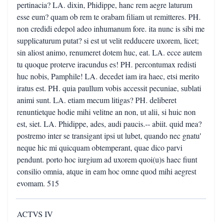
pertinacia? LA. dixin, Phidippe, hanc rem aegre laturum
esse eum? quam ob rem te orabam filiam ut remitteres. PH.
non credidi edepol adeo inhumanum fore. ita nunc is sibi me
supplicaturum putat? si est ut velit redducere uxorem, licet;
sin aliost animo, renumeret dotem huc, eat. LA. ecce autem
tu quoque proterve iracundus es! PH. percontumax redisti
huc nobis, Pamphile! LA. decedet iam ira haec, etsi merito
iratus est. PH. quia paullum vobis accessit pecuniae, sublati
animi sunt. LA. etiam mecum litigas? PH. deliberet
renuntietque hodie mihi velitne an non, ut alii, si huic non
est, siet. LA. Phidippe, ades, audi paucis.-- abiit. quid mea?
postremo inter se transigant ipsi ut lubet, quando nec gnatu'
neque hic mi quicquam obtemperant, quae dico parvi
pendunt. porto hoc iurgium ad uxorem quoi(u)s haec fiunt
consilio omnia, atque in eam hoc omne quod mihi aegrest
evomam. 515
ACTVS IV