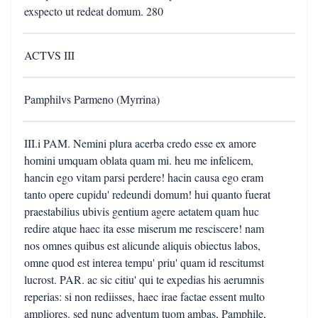
exspecto ut redeat domum. 280
ACTVS III
Pamphilvs Parmeno (Myrrina)
III.i PAM. Nemini plura acerba credo esse ex amore
homini umquam oblata quam mi. heu me infelicem,
hancin ego vitam parsi perdere! hacin causa ego eram
tanto opere cupidu' redeundi domum! hui quanto fuerat
praestabilius ubivis gentium agere aetatem quam huc
redire atque haec ita esse miserum me resciscere! nam
nos omnes quibus est alicunde aliquis obiectus labos,
omne quod est interea tempu' priu' quam id rescitumst
lucrost. PAR. ac sic citiu' qui te expedias his aerumnis
reperias: si non rediisses, haec irae factae essent multo
ampliores. sed nunc adventum tuom ambas, Pamphile,