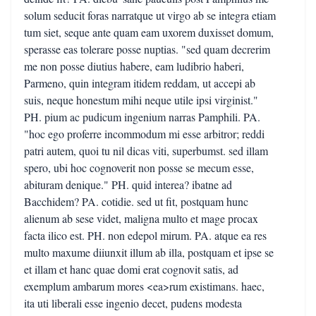
solum seducit foras narratque ut virgo ab se integra etiam
tum siet, seque ante quam eam uxorem duxisset domum,
sperasse eas tolerare posse nuptias. "sed quam decrerim
me non posse diutius habere, eam ludibrio haberi,
Parmeno, quin integram itidem reddam, ut accepi ab
suis, neque honestum mihi neque utile ipsi virginist."
PH. pium ac pudicum ingenium narras Pamphili. PA.
"hoc ego proferre incommodum mi esse arbitror; reddi
patri autem, quoi tu nil dicas viti, superbumst. sed illam
spero, ubi hoc cognoverit non posse se mecum esse,
abituram denique." PH. quid interea? ibatne ad
Bacchidem? PA. cotidie. sed ut fit, postquam hunc
alienum ab sese videt, maligna multo et mage procax
facta ilico est. PH. non edepol mirum. PA. atque ea res
multo maxume diiunxit illum ab illa, postquam et ipse se
et illam et hanc quae domi erat cognovit satis, ad
exemplum ambarum mores <ea>rum existimans. haec,
ita uti liberali esse ingenio decet, pudens modesta