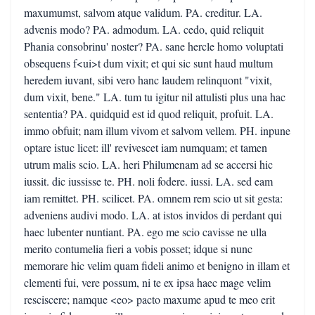
maxumumst, salvom atque validum. PA. creditur. LA.
advenis modo? PA. admodum. LA. cedo, quid reliquit
Phania consobrinu' noster? PA. sane hercle homo voluptati
obsequens f<ui>t dum vixit; et qui sic sunt haud multum
heredem iuvant, sibi vero hanc laudem relinquont "vixit,
dum vixit, bene." LA. tum tu igitur nil attulisti plus una hac
sententia? PA. quidquid est id quod reliquit, profuit. LA.
immo obfuit; nam illum vivom et salvom vellem. PH. inpune
optare istuc licet: ill' revivescet iam numquam; et tamen
utrum malis scio. LA. heri Philumenam ad se accersi hic
iussit. dic iussisse te. PH. noli fodere. iussi. LA. sed eam
iam remittet. PH. scilicet. PA. omnem rem scio ut sit gesta:
adveniens audivi modo. LA. at istos invidos di perdant qui
haec lubenter nuntiant. PA. ego me scio cavisse ne ulla
merito contumelia fieri a vobis posset; idque si nunc
memorare hic velim quam fideli animo et benigno in illam et
clementi fui, vere possum, ni te ex ipsa haec mage velim
resciscere; namque <eo> pacto maxume apud te meo erit