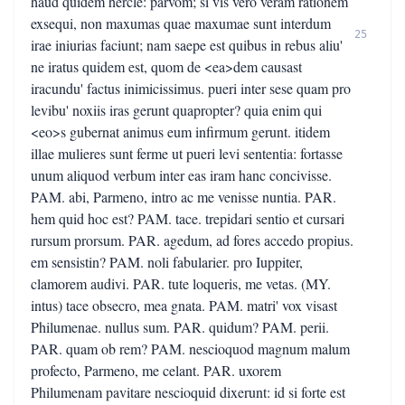
haud quidem hercle: parvom; si vis vero veram rationem
exsequi, non maxumas quae maxumae sunt interdum
25
irae iniurias faciunt; nam saepe est quibus in rebus aliu'
ne iratus quidem est, quom de <ea>dem causast
iracundu' factus inimicissimus. pueri inter sese quam pro
levibu' noxiis iras gerunt quapropter? quia enim qui
<eo>s gubernat animus eum infirmum gerunt. itidem
illae mulieres sunt ferme ut pueri levi sententia: fortasse
unum aliquod verbum inter eas iram hanc concivisse.
PAM. abi, Parmeno, intro ac me venisse nuntia. PAR.
hem quid hoc est? PAM. tace. trepidari sentio et cursari
rursum prorsum. PAR. agedum, ad fores accedo propius.
em sensistin? PAM. noli fabularier. pro Iuppiter,
clamorem audivi. PAR. tute loqueris, me vetas. (MY.
intus) tace obsecro, mea gnata. PAM. matri' vox visast
Philumenae. nullus sum. PAR. quidum? PAM. perii.
PAR. quam ob rem? PAM. nescioquod magnum malum
profecto, Parmeno, me celant. PAR. uxorem
Philumenam pavitare nescioquid dixerunt: id si forte est