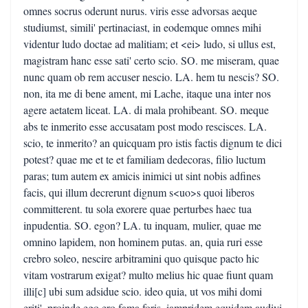
omnes socrus oderunt nurus. viris esse advorsas aeque
studiumst, simili' pertinaciast, in eodemque omnes mihi
videntur ludo doctae ad malitiam; et <ei> ludo, si ullus est,
magistram hanc esse sati' certo scio. SO. me miseram, quae
nunc quam ob rem accuser nescio. LA. hem tu nescis? SO.
non, ita me di bene ament, mi Lache, itaque una inter nos
agere aetatem liceat. LA. di mala prohibeant. SO. meque
abs te inmerito esse accusatam post modo rescisces. LA.
scio, te inmerito? an quicquam pro istis factis dignum te dici
potest? quae me et te et familiam dedecoras, filio luctum
paras; tum autem ex amicis inimici ut sint nobis adfines
facis, qui illum decrerunt dignum s<uo>s quoi liberos
committerent. tu sola exorere quae perturbes haec tua
inpudentia. SO. egon? LA. tu inquam, mulier, quae me
omnino lapidem, non hominem putas. an, quia ruri esse
crebro soleo, nescire arbitramini quo quisque pacto hic
vitam vostrarum exigat? multo melius hic quae fiunt quam
illi[c] ubi sum adsidue scio. ideo quia, ut vos mihi domi
eriti', proinde ego ero fama foris. iampridem equidem audivi