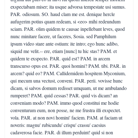
exspectabam miser; ita usque advorsa tempestate usi sumus.
PAR. odiosum. SO. haud clam me est. denique hercle
aufugerim potius quam redeam, si <eo> mihi redeundum
sciam. PAR. olim quidem te causae inpellebant leves, quod
nunc minitare facere, ut faceres, Sosia. sed Pamphilum
ipsum video stare ante ostium: ite intro; ego hunc adibo,
siquid me velit.-- ere, etiam [nunc] tu hic stas? PAM. et
quidem te exspecto. PAR. quid est? PAM. in arcem
transcurso opus est. PAR. quoi homini? PAM. tibi. PAR. in
arcem? quid eo? PAM. Callidemidem hospitem Myconium,
qui mecum una vectust, conveni. PAR. perii. vovisse hunc
dicam, si salvos domum redisset umquam, ut me ambulando
rumperet? PAM. quid cessas? PAR. quid vis dicam? an
conveniam modo? PAM. immo quod constitui me hodie
conventurum eum, non posse, ne me frustra illi exspectet.
vola. PAR. at non novi homini' faciem. PAM. at faciam ut
noveris: magnu' rubicundu' crispu' crassu' caesius
cadaverosa facie. PAR. di illum perduint! quid si non