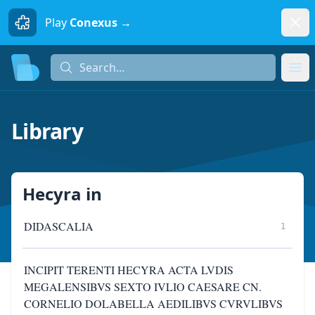
Dism
Play
Conexus →
Search...
Search...
Ope
Library
Hecyra
in
DIDASCALIA
1
INCIPIT TERENTI HECYRA ACTA LVDIS
MEGALENSIBVS SEXTO IVLIO CAESARE CN.
CORNELIO DOLABELLA AEDILIBVS CVRVLIBVS