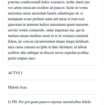
potestas condecorandi ludos scaenicos. nolite sinere per
vos artem musicam recidere ad paucos: facite ut vostra
auctoritas meae auctoritati fautrix adiutrixque sit. si
numquam avare pretium statui arti meae et eum esse
quaestum in animum induxi maxumum quam maxume
servire vostris commodis, sinite impetrare me, qui in
tutelam meam studium suom et se in vostram commisit
fidem, ne <eu>m circumventum inique iniqui inrideant.
mea causa causam accipite et date silentium, ut lubeat
scribere aliis mihique ut discere novas expediat posthac
pretio emptas meo.
ACTVS I
Philotis Syra
I.i PH. Per pol quam paucos reperias meretricibus fidelis