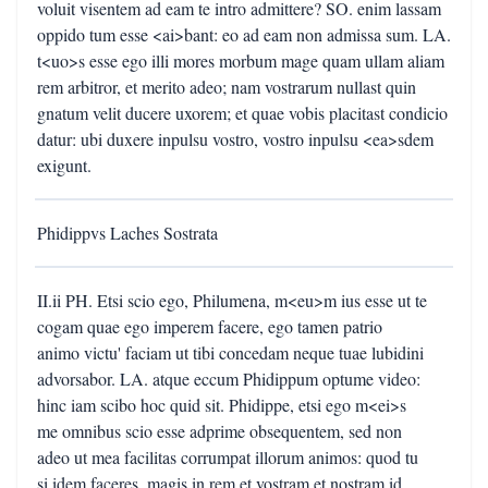
voluit visentem ad eam te intro admittere? SO. enim lassam
oppido tum esse <ai>bant: eo ad eam non admissa sum. LA.
t<uo>s esse ego illi mores morbum mage quam ullam aliam
rem arbitror, et merito adeo; nam vostrarum nullast quin
gnatum velit ducere uxorem; et quae vobis placitast condicio
datur: ubi duxere inpulsu vostro, vostro inpulsu <ea>sdem
exigunt.
Phidippvs Laches Sostrata
II.ii PH. Etsi scio ego, Philumena, m<eu>m ius esse ut te
cogam quae ego imperem facere, ego tamen patrio
animo victu' faciam ut tibi concedam neque tuae lubidini
advorsabor. LA. atque eccum Phidippum optume video:
hinc iam scibo hoc quid sit. Phidippe, etsi ego m<ei>s
me omnibus scio esse adprime obsequentem, sed non
adeo ut mea facilitas corrumpat illorum animos: quod tu
si idem faceres, magis in rem et vostram et nostram id