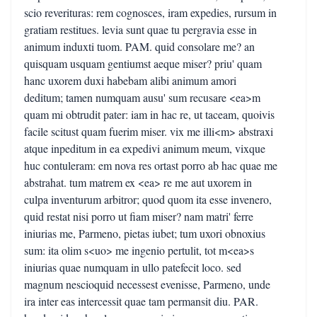
scio reverituras: rem cognosces, iram expedies, rursum in
gratiam restitues. levia sunt quae tu pergravia esse in
animum induxti tuom. PAM. quid consolare me? an
quisquam usquam gentiumst aeque miser? priu' quam
hanc uxorem duxi habebam alibi animum amori
deditum; tamen numquam ausu' sum recusare <ea>m
quam mi obtrudit pater: iam in hac re, ut taceam, quoivis
facile scitust quam fuerim miser. vix me illi<m> abstraxi
atque inpeditum in ea expedivi animum meum, vixque
huc contuleram: em nova res ortast porro ab hac quae me
abstrahat. tum matrem ex <ea> re me aut uxorem in
culpa inventurum arbitror; quod quom ita esse invenero,
quid restat nisi porro ut fiam miser? nam matri' ferre
iniurias me, Parmeno, pietas iubet; tum uxori obnoxius
sum: ita olim s<uo> me ingenio pertulit, tot m<ea>s
iniurias quae numquam in ullo patefecit loco. sed
magnum nescioquid necessest evenisse, Parmeno, unde
ira inter eas intercessit quae tam permansit diu. PAR.