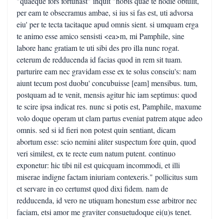
"quaeque fors fortunast" inquit "nobis quae te hodie obtulit,
per eam te obsecramus ambae, si ius si fas est, uti advorsa
eiu' per te tecta tacitaque apud omnis sient. si umquam erga
te animo esse amico sensisti <ea>m, mi Pamphile, sine
labore hanc gratiam te uti sibi des pro illa nunc rogat.
ceterum de redducenda id facias quod in rem sit tuam.
parturire eam nec gravidam esse ex te solus consciu's: nam
aiunt tecum post duobu' concubuisse [eam] mensibus. tum,
postquam ad te venit, mensis agitur hic iam septimus: quod
te scire ipsa indicat res. nunc si potis est, Pamphile, maxume
volo doque operam ut clam partus eveniat patrem atque adeo
omnis. sed si id fieri non potest quin sentiant, dicam
abortum esse: scio nemini aliter suspectum fore quin, quod
veri similest, ex te recte eum natum putent. continuo
exponetur: hic tibi nil est quicquam incommodi, et illi
miserae indigne factam iniuriam contexeris." pollicitus sum
et servare in eo certumst quod dixi fidem. nam de
redducenda, id vero ne utiquam honestum esse arbitror nec
faciam, etsi amor me graviter consuetudoque ei(u)s tenet.