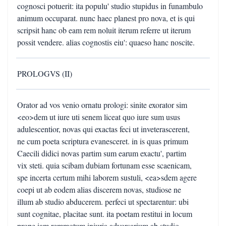
cognosci potuerit: ita populu' studio stupidus in funambulo
animum occuparat. nunc haec planest pro nova, et is qui
scripsit hanc ob eam rem noluit iterum referre ut iterum
possit vendere. alias cognostis eiu': quaeso hanc noscite.
PROLOGVS (II)
Orator ad vos venio ornatu prologi: sinite exorator sim
<eo>dem ut iure uti senem liceat quo iure sum usus
adulescentior, novas qui exactas feci ut inveterascerent,
ne cum poeta scriptura evanesceret. in is quas primum
Caecili didici novas partim sum earum exactu', partim
vix steti. quia scibam dubiam fortunam esse scaenicam,
spe incerta certum mihi laborem sustuli, <ea>sdem agere
coepi ut ab eodem alias discerem novas, studiose ne
illum ab studio abducerem. perfeci ut spectarentur: ubi
sunt cognitae, placitae sunt. ita poetam restitui in locum
prope iam remmotum iniuria advorsarium ab studio