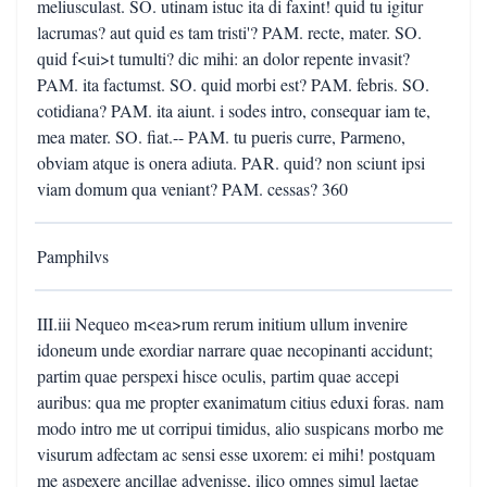
meliusculast. SO. utinam istuc ita di faxint! quid tu igitur
lacrumas? aut quid es tam tristi'? PAM. recte, mater. SO.
quid f<ui>t tumulti? dic mihi: an dolor repente invasit?
PAM. ita factumst. SO. quid morbi est? PAM. febris. SO.
cotidiana? PAM. ita aiunt. i sodes intro, consequar iam te,
mea mater. SO. fiat.-- PAM. tu pueris curre, Parmeno,
obviam atque is onera adiuta. PAR. quid? non sciunt ipsi
viam domum qua veniant? PAM. cessas? 360
Pamphilvs
III.iii Nequeo m<ea>rum rerum initium ullum invenire
idoneum unde exordiar narrare quae necopinanti accidunt;
partim quae perspexi hisce oculis, partim quae accepi
auribus: qua me propter exanimatum citius eduxi foras. nam
modo intro me ut corripui timidus, alio suspicans morbo me
visurum adfectam ac sensi esse uxorem: ei mihi! postquam
me aspexere ancillae advenisse, ilico omnes simul laetae