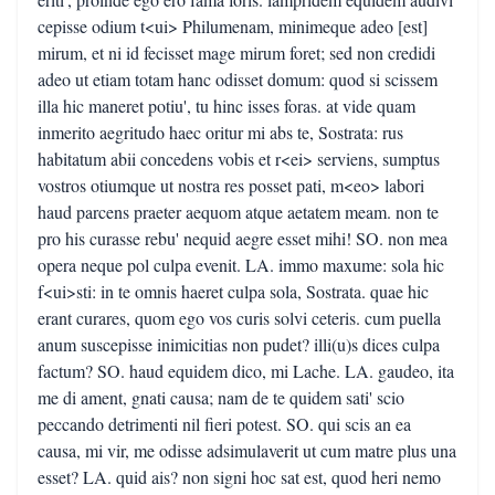
cepisse odium t<ui> Philumenam, minimeque adeo [est]
mirum, et ni id fecisset mage mirum foret; sed non credidi
adeo ut etiam totam hanc odisset domum: quod si scissem
illa hic maneret potiu', tu hinc isses foras. at vide quam
inmerito aegritudo haec oritur mi abs te, Sostrata: rus
habitatum abii concedens vobis et r<ei> serviens, sumptus
vostros otiumque ut nostra res posset pati, m<eo> labori
haud parcens praeter aequom atque aetatem meam. non te
pro his curasse rebu' nequid aegre esset mihi! SO. non mea
opera neque pol culpa evenit. LA. immo maxume: sola hic
f<ui>sti: in te omnis haeret culpa sola, Sostrata. quae hic
erant curares, quom ego vos curis solvi ceteris. cum puella
anum suscepisse inimicitias non pudet? illi(u)s dices culpa
factum? SO. haud equidem dico, mi Lache. LA. gaudeo, ita
me di ament, gnati causa; nam de te quidem sati' scio
peccando detrimenti nil fieri potest. SO. qui scis an ea
causa, mi vir, me odisse adsimulaverit ut cum matre plus una
esset? LA. quid ais? non signi hoc sat est, quod heri nemo