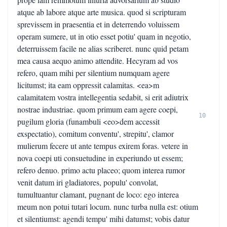
atque ab labore atque arte musica. quod si scripturam
sprevissem in praesentia et in deterrendo voluissem
operam sumere, ut in otio esset potiu' quam in negotio,
deterruissem facile ne alias scriberet. nunc quid petam
mea causa aequo animo attendite. Hecyram ad vos
refero, quam mihi per silentium numquam agere
licitumst; ita eam oppressit calamitas. <ea>m
calamitatem vostra intellegentia sedabit, si erit adiutrix
nostrae industriae. quom primum eam agere coepi,
10
pugilum gloria (funambuli <eo>dem accessit
exspectatio), comitum conventu', strepitu', clamor
mulierum fecere ut ante tempus exirem foras. vetere in
nova coepi uti consuetudine in experiundo ut essem;
refero denuo. primo actu placeo; quom interea rumor
venit datum iri gladiatores, populu' convolat,
tumultuantur clamant, pugnant de loco: ego interea
meum non potui tutari locum. nunc turba nulla est: otium
et silentiumst: agendi tempu' mihi datumst; vobis datur