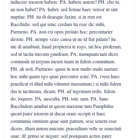
inducere uxorem habere. PA. habere autem? PH. eho tu,
an non habet? PA. habet, sed firmae haec vereor ut sint
nuptiae. PH. ita di deaeque faxint, si in rem est
Bacchidis. sed qui istuc credam ita esse dic mihi,
Parmeno. PA. non est opus prolato hoc: percontarier
desiste. PH. nempe <ea> causa ut ne id fiat palam? ita
me di amabunt, haud propterea te rogo, uti hoc proferam,
sed ut tacita mecum gaudeam. PA. numquam tam dices
commode ut tergum meum tuam in fidem committam.
PH. ah noli, Parmeno: quasi tu non multo malis narrare
hoc mihi quam ego quae percontor scire. PA. (vera haec
praedicat et illud mihi vitiumst maxumum.) si mihi fidem
das te tacituram, dicam. PH. ad ingenium redis. fidem
do: loquere. PA. ausculta. PH. istic sum. PA. hanc
Bacchidem amabat ut quom maxume tum Pamphilus
quom pater uxorem ut ducat orare occipit et haec
communia omnium quae sunt patrum, sese senem esse
dicere, illum autem unicum: praesidium velle se senectuti
suae. ill' primo se negare; sed postquam acrius pater