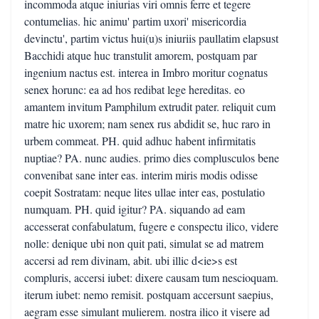
incommoda atque iniurias viri omnis ferre et tegere
contumelias. hic animu' partim uxori' misericordia
devinctu', partim victus hui(u)s iniuriis paullatim elapsust
Bacchidi atque huc transtulit amorem, postquam par
ingenium nactus est. interea in Imbro moritur cognatus
senex horunc: ea ad hos redibat lege hereditas. eo
amantem invitum Pamphilum extrudit pater. reliquit cum
matre hic uxorem; nam senex rus abdidit se, huc raro in
urbem commeat. PH. quid adhuc habent infirmitatis
nuptiae? PA. nunc audies. primo dies complusculos bene
convenibat sane inter eas. interim miris modis odisse
coepit Sostratam: neque lites ullae inter eas, postulatio
numquam. PH. quid igitur? PA. siquando ad eam
accesserat confabulatum, fugere e conspectu ilico, videre
nolle: denique ubi non quit pati, simulat se ad matrem
accersi ad rem divinam, abit. ubi illic d<ie>s est
compluris, accersi iubet: dixere causam tum nescioquam.
iterum iubet: nemo remisit. postquam accersunt saepius,
aegram esse simulant mulierem. nostra ilico it visere ad