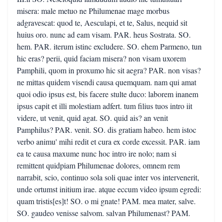
misera: male metuo ne Philumenae mage morbus
adgravescat: quod te, Aesculapi, et te, Salus, nequid sit
huius oro. nunc ad eam visam. PAR. heus Sostrata. SO.
hem. PAR. iterum istinc excludere. SO. ehem Parmeno, tun
hic eras? perii, quid faciam misera? non visam uxorem
Pamphili, quom in proxumo hic sit aegra? PAR. non visas?
ne mittas quidem visendi causa quemquam. nam qui amat
quoi odio ipsus est, bis facere stulte duco: laborem inanem
ipsus capit et illi molestiam adfert. tum filius tuos intro iit
videre, ut venit, quid agat. SO. quid ais? an venit
Pamphilus? PAR. venit. SO. dis gratiam habeo. hem istoc
verbo animu' mihi redit et cura ex corde excessit. PAR. iam
ea te causa maxume nunc hoc intro ire nolo; nam si
remittent quidpiam Philumenae dolores, omnem rem
narrabit, scio, continuo sola soli quae inter vos intervenerit,
unde ortumst initium irae. atque eccum video ipsum egredi:
quam tristis[es]t! SO. o mi gnate! PAM. mea mater, salve.
SO. gaudeo venisse salvom. salvan Philumenast? PAM.