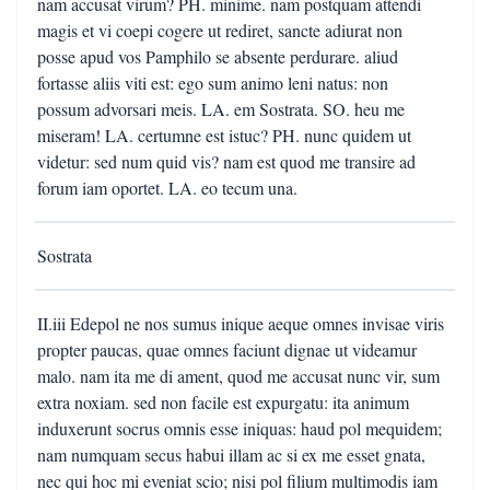
nam accusat virum? PH. minime. nam postquam attendi
magis et vi coepi cogere ut rediret, sancte adiurat non
posse apud vos Pamphilo se absente perdurare. aliud
fortasse aliis viti est: ego sum animo leni natus: non
possum advorsari meis. LA. em Sostrata. SO. heu me
miseram! LA. certumne est istuc? PH. nunc quidem ut
videtur: sed num quid vis? nam est quod me transire ad
forum iam oportet. LA. eo tecum una.
Sostrata
II.iii Edepol ne nos sumus inique aeque omnes invisae viris
propter paucas, quae omnes faciunt dignae ut videamur
malo. nam ita me di ament, quod me accusat nunc vir, sum
extra noxiam. sed non facile est expurgatu: ita animum
induxerunt socrus omnis esse iniquas: haud pol mequidem;
nam numquam secus habui illam ac si ex me esset gnata,
nec qui hoc mi eveniat scio; nisi pol filium multimodis iam