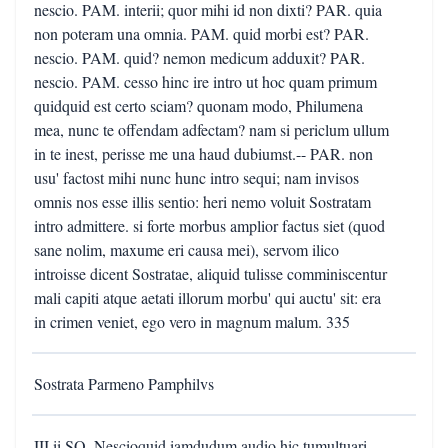
nescio. PAM. interii; quor mihi id non dixti? PAR. quia
non poteram una omnia. PAM. quid morbi est? PAR.
nescio. PAM. quid? nemon medicum adduxit? PAR.
nescio. PAM. cesso hinc ire intro ut hoc quam primum
quidquid est certo sciam? quonam modo, Philumena
mea, nunc te offendam adfectam? nam si periclum ullum
in te inest, perisse me una haud dubiumst.-- PAR. non
usu' factost mihi nunc hunc intro sequi; nam invisos
omnis nos esse illis sentio: heri nemo voluit Sostratam
intro admittere. si forte morbus amplior factus siet (quod
sane nolim, maxume eri causa mei), servom ilico
introisse dicent Sostratae, aliquid tulisse comminiscentur
mali capiti atque aetati illorum morbu' qui auctu' sit: era
in crimen veniet, ego vero in magnum malum. 335
Sostrata Parmeno Pamphilvs
III.ii SO. Nescioquid iamdudum audio hic tumultuari