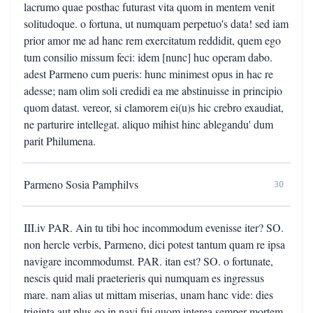
lacrumo quae posthac futurast vita quom in mentem venit
solitudoque. o fortuna, ut numquam perpetuo's data! sed iam
prior amor me ad hanc rem exercitatum reddidit, quem ego
tum consilio missum feci: idem [nunc] huc operam dabo.
adest Parmeno cum pueris: hunc minimest opus in hac re
adesse; nam olim soli credidi ea me abstinuisse in principio
quom datast. vereor, si clamorem ei(u)s hic crebro exaudiat,
ne parturire intellegat. aliquo mihist hinc ablegandu' dum
parit Philumena.
Parmeno Sosia Pamphilvs
30
III.iv PAR. Ain tu tibi hoc incommodum evenisse iter? SO.
non hercle verbis, Parmeno, dici potest tantum quam re ipsa
navigare incommodumst. PAR. itan est? SO. o fortunate,
nescis quid mali praeterieris qui numquam es ingressus
mare. nam alias ut mittam miserias, unam hanc vide: dies
triginta aut plus eo in navi fui quom interea semper mortem