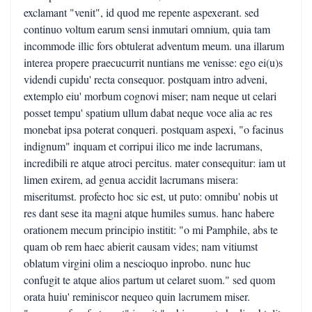
exclamant "venit", id quod me repente aspexerant. sed
continuo voltum earum sensi inmutari omnium, quia tam
incommode illic fors obtulerat adventum meum. una illarum
interea propere praecucurrit nuntians me venisse: ego ei(u)s
videndi cupidu' recta consequor. postquam intro adveni,
extemplo eiu' morbum cognovi miser; nam neque ut celari
posset tempu' spatium ullum dabat neque voce alia ac res
monebat ipsa poterat conqueri. postquam aspexi, "o facinus
indignum" inquam et corripui ilico me inde lacrumans,
incredibili re atque atroci percitus. mater consequitur: iam ut
limen exirem, ad genua accidit lacrumans misera:
miseritumst. profecto hoc sic est, ut puto: omnibu' nobis ut
res dant sese ita magni atque humiles sumus. hanc habere
orationem mecum principio institit: "o mi Pamphile, abs te
quam ob rem haec abierit causam vides; nam vitiumst
oblatum virgini olim a nescioquo inprobo. nunc huc
confugit te atque alios partum ut celaret suom." sed quom
orata huiu' reminiscor nequeo quin lacrumem miser.