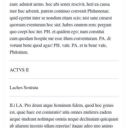
eam: admisit nemo. hoc ubi senex rescivit, heri ea causa
rure huc advenit, patrem continuo convenit Philumenae.
quid egerint inter se nondum etiam scio; nisi sane curaest
quorsum eventurum hoc siet. habes omnem rem: pergam
quo coepi hoc iter. PH. et quidem ego; nam constitui
cum quodam hospite me esse illum conventuram. PA. di
vortant bene quod agas! PH. vale. PA. et tu bene vale,
Philotium.
ACTVS II
Laches Sostrata
II.i LA. Pro deum atque hominum fidem, quod hoc genus
est, quae haec est coniuratio! utin omnes mulieres eadem
aeque studeant nolintque omnia neque declinatam quicquam
ab aliarum ingenio ullam reperias! itaque adeo uno animo