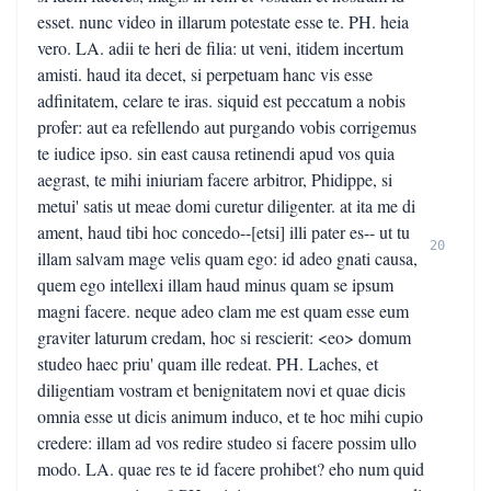
esset. nunc video in illarum potestate esse te. PH. heia
vero. LA. adii te heri de filia: ut veni, itidem incertum
amisti. haud ita decet, si perpetuam hanc vis esse
adfinitatem, celare te iras. siquid est peccatum a nobis
profer: aut ea refellendo aut purgando vobis corrigemus
te iudice ipso. sin east causa retinendi apud vos quia
aegrast, te mihi iniuriam facere arbitror, Phidippe, si
metui' satis ut meae domi curetur diligenter. at ita me di
ament, haud tibi hoc concedo--[etsi] illi pater es-- ut tu
20
illam salvam mage velis quam ego: id adeo gnati causa,
quem ego intellexi illam haud minus quam se ipsum
magni facere. neque adeo clam me est quam esse eum
graviter laturum credam, hoc si rescierit: <eo> domum
studeo haec priu' quam ille redeat. PH. Laches, et
diligentiam vostram et benignitatem novi et quae dicis
omnia esse ut dicis animum induco, et te hoc mihi cupio
credere: illam ad vos redire studeo si facere possim ullo
modo. LA. quae res te id facere prohibet? eho num quid