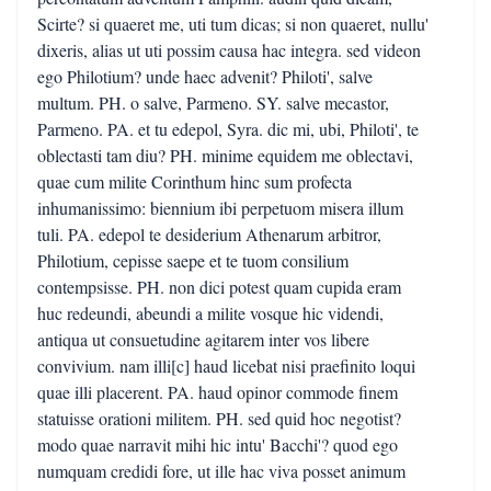
Scirte? si quaeret me, uti tum dicas; si non quaeret, nullu'
dixeris, alias ut uti possim causa hac integra. sed videon
ego Philotium? unde haec advenit? Philoti', salve
multum. PH. o salve, Parmeno. SY. salve mecastor,
Parmeno. PA. et tu edepol, Syra. dic mi, ubi, Philoti', te
oblectasti tam diu? PH. minime equidem me oblectavi,
quae cum milite Corinthum hinc sum profecta
inhumanissimo: biennium ibi perpetuom misera illum
tuli. PA. edepol te desiderium Athenarum arbitror,
Philotium, cepisse saepe et te tuom consilium
contempsisse. PH. non dici potest quam cupida eram
huc redeundi, abeundi a milite vosque hic videndi,
antiqua ut consuetudine agitarem inter vos libere
convivium. nam illi[c] haud licebat nisi praefinito loqui
quae illi placerent. PA. haud opinor commode finem
statuisse orationi militem. PH. sed quid hoc negotist?
modo quae narravit mihi hic intu' Bacchi'? quod ego
numquam credidi fore, ut ille hac viva posset animum