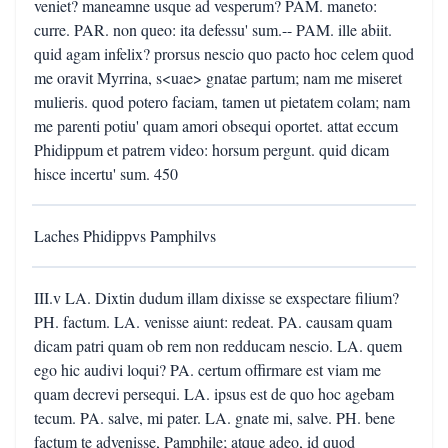
veniet? maneamne usque ad vesperum? PAM. maneto:
curre. PAR. non queo: ita defessu' sum.-- PAM. ille abiit.
quid agam infelix? prorsus nescio quo pacto hoc celem quod
me oravit Myrrina, s<uae> gnatae partum; nam me miseret
mulieris. quod potero faciam, tamen ut pietatem colam; nam
me parenti potiu' quam amori obsequi oportet. attat eccum
Phidippum et patrem video: horsum pergunt. quid dicam
hisce incertu' sum. 450
Laches Phidippvs Pamphilvs
III.v LA. Dixtin dudum illam dixisse se exspectare filium?
PH. factum. LA. venisse aiunt: redeat. PA. causam quam
dicam patri quam ob rem non redducam nescio. LA. quem
ego hic audivi loqui? PA. certum offirmare est viam me
quam decrevi persequi. LA. ipsus est de quo hoc agebam
tecum. PA. salve, mi pater. LA. gnate mi, salve. PH. bene
factum te advenisse, Pamphile; atque adeo, id quod