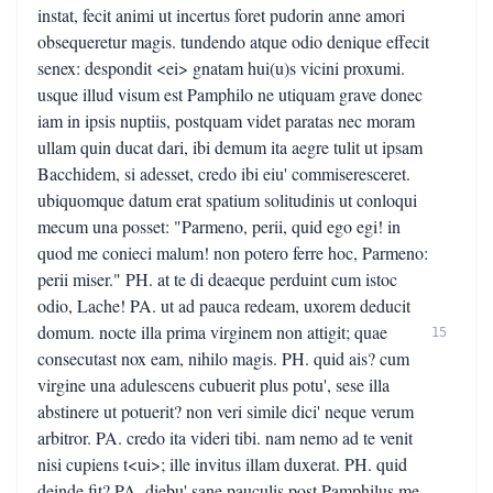
instat, fecit animi ut incertus foret pudorin anne amori
obsequeretur magis. tundendo atque odio denique effecit
senex: despondit <ei> gnatam hui(u)s vicini proxumi.
usque illud visum est Pamphilo ne utiquam grave donec
iam in ipsis nuptiis, postquam videt paratas nec moram
ullam quin ducat dari, ibi demum ita aegre tulit ut ipsam
Bacchidem, si adesset, credo ibi eiu' commiseresceret.
ubiquomque datum erat spatium solitudinis ut conloqui
mecum una posset: "Parmeno, perii, quid ego egi! in
quod me conieci malum! non potero ferre hoc, Parmeno:
perii miser." PH. at te di deaeque perduint cum istoc
odio, Lache! PA. ut ad pauca redeam, uxorem deducit
domum. nocte illa prima virginem non attigit; quae
15
consecutast nox eam, nihilo magis. PH. quid ais? cum
virgine una adulescens cubuerit plus potu', sese illa
abstinere ut potuerit? non veri simile dici' neque verum
arbitror. PA. credo ita videri tibi. nam nemo ad te venit
nisi cupiens t<ui>; ille invitus illam duxerat. PH. quid
deinde fit? PA. diebu' sane pauculis post Pamphilus me