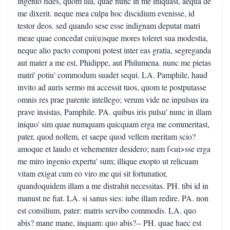
ingenio fides, quom illa, quae nunc in me iniquast, aequa de
me dixerit. neque mea culpa hoc discidium evenisse, id
testor deos. sed quando sese esse indignam deputat matri
meae quae concedat cui(u)sque mores toleret sua modestia,
neque alio pacto componi potest inter eas gratia, segreganda
aut mater a me est, Phidippe, aut Philumena. nunc me pietas
matri' potiu' commodum suadet sequi. LA. Pamphile, haud
invito ad auris sermo mi accessit tuos, quom te postputasse
omnis res prae parente intellego; verum vide ne inpulsus ira
prave insistas, Pamphile. PA. quibus iris pulsu' nunc in illam
iniquo' sim quae numquam quicquam erga me commeritast,
pater, quod nollem, et saepe quod vellem meritam scio?
amoque et laudo et vehementer desidero; nam f<ui>sse erga
me miro ingenio expertu' sum; illique exopto ut relicuam
vitam exigat cum eo viro me qui sit fortunatior,
quandoquidem illam a me distrahit necessitas. PH. tibi id in
manust ne fiat. LA. si sanus sies: iube illam redire. PA. non
est consilium, pater: matris servibo commodis. LA. quo
abis? mane mane, inquam: quo abis?-- PH. quae haec est