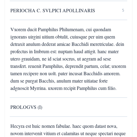
PERIOCHA C. SVLPICI APOLLINARIS
5
Vxorem ducit Pamphilus Philumenam, cui quondam
ignorans uirgini uitium obtulit, cuiusque per uim quem
detraxit anulum dederat amicae Bacchidi meretriculae. dein
profectus in Imbrum est: nuptam haud attigit. hanc mater
utero grauidam, ne id sciat socrus, ut aegram ad sese
transfert. reuenit Pamphilus, deprendit partum, celat; uxorem
tamen recipere non uolt. pater incusat Bacchidis amorem.
dum se purgat Bacchis, anulum mater uitiatae forte
adgnoscit Myrrina. uxorem recipit Pamphilus cum filio.
PROLOGVS (I)
Hecyra est huic nomen fabulae. haec quom datast nova,
novom intervenit vitium et calamitas ut neque spectari neque