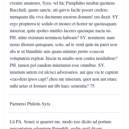
evenire amatores, Syra. vel hic Pamphilus iurabat quotiens
Bacchidi, quam sancte, uti quivis facile posset credere,
numquam illa viva ducturum uxorem domum! em duxit. SY.
ergo propterea te sedulo et moneo et hortor ne quoiusquam
misereat, quin spolies mutiles laceres quemque nacta sis.
PH. utine eximium neminem habeam? SY. neminem: nam
nemo illorum quisquam, scito, ad te venit quin ita paret sese
abs te ut blanditiis suis quam minimo pretio s<ua>m
voluptatem expleat. hiscin tu amabo non contra insidiabere?
PH. tamen pol eandem iniuriumst esse omnibus. SY.
iniurium autem est ulcisci advorsarios, aut qua via te captent
<ea>dem ipsos capi? eheu me miseram, quor non aut istaec
mihi aetas et formast aut tibi haec sententia? 75
Parmeno Philotis Syra
I.ii PA. Senex si quaeret me, modo isse dicito ad portum
percontatum adventum Pamphili. audin quid dicam,