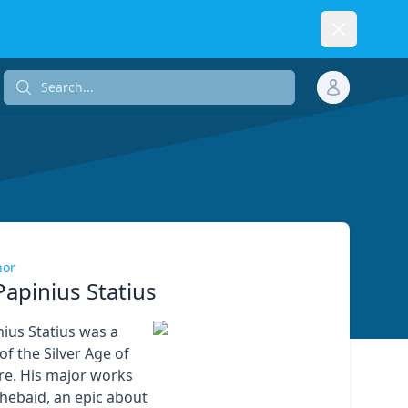
Dismiss
Search...
Search...
hor
Papinius Statius
nius Statius was a
f the Silver Age of
ure. His major works
Thebaid, an epic about