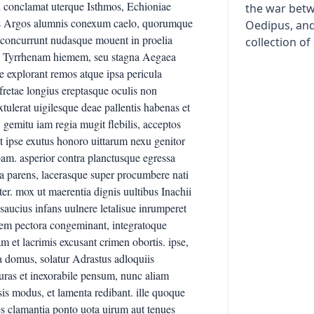
the war betw
Oedipus, and 
collection o