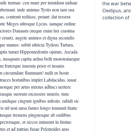
the war betw
Oedipus, and 
collection o