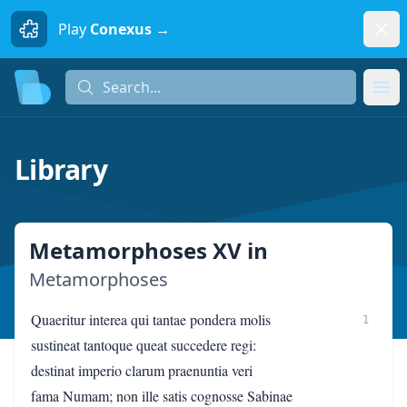
Dism
Play
Conexus →
Search...
Search...
Ope
Library
Metamorphoses XV
in
Metamorphoses
Quaeritur interea qui tantae pondera molis
1
sustineat tantoque queat succedere regi:
destinat imperio clarum praenuntia veri
fama Numam; non ille satis cognosse Sabinae