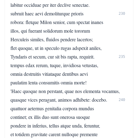
labitur occiduae per iter declive senectae.
subruit haec aevi demoliturque prioris
230
robora: fletque Milon senior, cum spectat inanes
illos, qui fuerant solidorum mole tororum
Herculeis similes, fluidos pendere lacertos;
flet quoque, ut in speculo rugas adspexit aniles,
Tyndaris et secum, cur sit bis rapta, requirit.
235
tempus edax rerum, tuque, invidiosa vetustas,
omnia destruitis vitiataque dentibus aevi
paulatim lenta consumitis omnia morte!
'Haec quoque non perstant, quae nos elementa vocamus,
quasque vices peragant, animos adhibete: docebo.
240
quattuor aeternus genitalia corpora mundus
continet; ex illis duo sunt onerosa suoque
pondere in inferius, tellus atque unda, feruntur,
et totidem gravitate carent nulloque premente