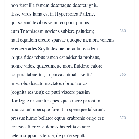
non feret illa famem desertaque deseret ignis.
'Esse viros fama est in Hyperborea Pallene,
qui soleant levibus velari corpora plumis,
cum Tritoniacam noviens subiere paludem;
360
haut equidem credo: sparsae quoque membra venenis
exercere artes Scythides memorantur easdem.
'Siqua fides rebus tamen est addenda probatis,
nonne vides, quaecumque mora fluidove calore
corpora tabuerint, in parva animalia verti?
365
in scrobe deiecto mactatos obrue tauros
(cognita res usu): de putri viscere passim
florilegae nascuntur apes, quae more parentum
rura colunt operique favent in spemque laborant.
pressus humo bellator equus crabronis origo est;
370
concava litoreo si demas bracchia cancro,
cetera supponas terrae, de parte sepulta