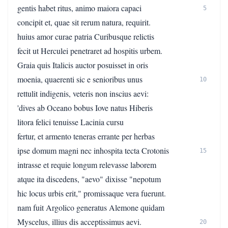
gentis habet ritus, animo maiora capaci
5
concipit et, quae sit rerum natura, requirit.
huius amor curae patria Curibusque relictis
fecit ut Herculei penetraret ad hospitis urbem.
Graia quis Italicis auctor posuisset in oris
moenia, quaerenti sic e senioribus unus
10
rettulit indigenis, veteris non inscius aevi:
'dives ab Oceano bobus Iove natus Hiberis
litora felici tenuisse Lacinia cursu
fertur, et armento teneras errante per herbas
ipse domum magni nec inhospita tecta Crotonis
15
intrasse et requie longum relevasse laborem
atque ita discedens, "aevo" dixisse "nepotum
hic locus urbis erit," promissaque vera fuerunt.
nam fuit Argolico generatus Alemone quidam
Myscelus, illius dis acceptissimus aevi.
20