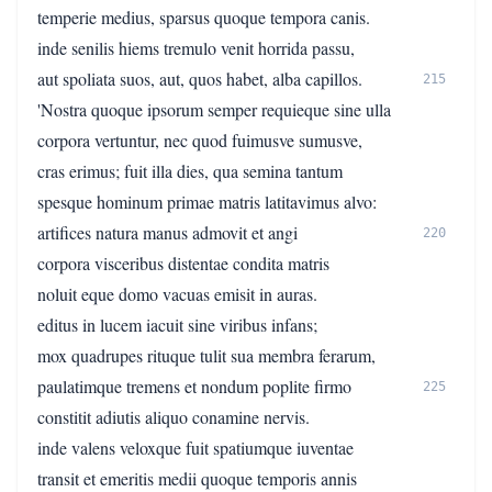
temperie medius, sparsus quoque tempora canis.
inde senilis hiems tremulo venit horrida passu,
aut spoliata suos, aut, quos habet, alba capillos.
215
'Nostra quoque ipsorum semper requieque sine ulla
corpora vertuntur, nec quod fuimusve sumusve,
cras erimus; fuit illa dies, qua semina tantum
spesque hominum primae matris latitavimus alvo:
artifices natura manus admovit et angi
220
corpora visceribus distentae condita matris
noluit eque domo vacuas emisit in auras.
editus in lucem iacuit sine viribus infans;
mox quadrupes rituque tulit sua membra ferarum,
paulatimque tremens et nondum poplite firmo
225
constitit adiutis aliquo conamine nervis.
inde valens veloxque fuit spatiumque iuventae
transit et emeritis medii quoque temporis annis