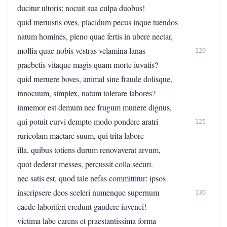
ducitur ultoris: nocuit sua culpa duobus!
quid meruistis oves, placidum pecus inque tuendos
natum homines, pleno quae fertis in ubere nectar,
mollia quae nobis vestras velamina lanas
120
praebetis vitaque magis quam morte iuvatis?
quid meruere boves, animal sine fraude dolisque,
innocuum, simplex, natum tolerare labores?
inmemor est demum nec frugum munere dignus,
qui potuit curvi dempto modo pondere aratri
125
ruricolam mactare suum, qui trita labore
illa, quibus totiens durum renovaverat arvum,
quot dederat messes, percussit colla securi.
nec satis est, quod tale nefas committitur: ipsos
inscripsere deos sceleri numenque supernum
130
caede laboriferi credunt gaudere iuvenci!
victima labe carens et praestantissima forma