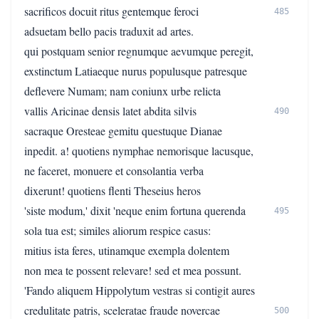
sacrificos docuit ritus gentemque feroci
485
adsuetam bello pacis traduxit ad artes.
qui postquam senior regnumque aevumque peregit,
exstinctum Latiaeque nurus populusque patresque
deflevere Numam; nam coniunx urbe relicta
vallis Aricinae densis latet abdita silvis
490
sacraque Oresteae gemitu questuque Dianae
inpedit. a! quotiens nymphae nemorisque lacusque,
ne faceret, monuere et consolantia verba
dixerunt! quotiens flenti Theseius heros
'siste modum,' dixit 'neque enim fortuna querenda
495
sola tua est; similes aliorum respice casus:
mitius ista feres, utinamque exempla dolentem
non mea te possent relevare! sed et mea possunt.
'Fando aliquem Hippolytum vestras si contigit aures
credulitate patris, sceleratae fraude novercae
500