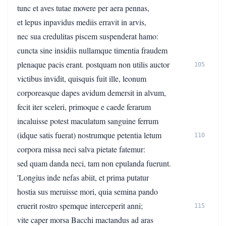
tunc et aves tutae movere per aera pennas,
et lepus inpavidus mediis erravit in arvis,
nec sua credulitas piscem suspenderat hamo:
cuncta sine insidiis nullamque timentia fraudem
plenaque pacis erant. postquam non utilis auctor
105
victibus invidit, quisquis fuit ille, leonum
corporeasque dapes avidum demersit in alvum,
fecit iter sceleri, primoque e caede ferarum
incaluisse potest maculatum sanguine ferrum
(idque satis fuerat) nostrumque petentia letum
110
corpora missa neci salva pietate fatemur:
sed quam danda neci, tam non epulanda fuerunt.
'Longius inde nefas abiit, et prima putatur
hostia sus meruisse mori, quia semina pando
eruerit rostro spemque interceperit anni;
115
vite caper morsa Bacchi mactandus ad aras