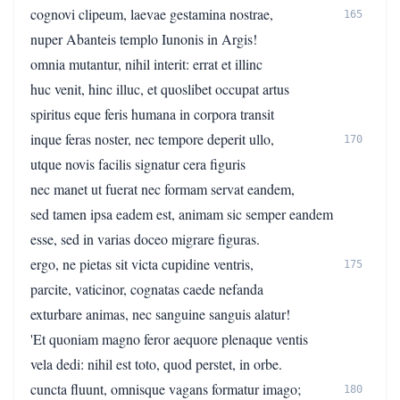
cognovi clipeum, laevae gestamina nostrae,
165
nuper Abanteis templo Iunonis in Argis!
omnia mutantur, nihil interit: errat et illinc
huc venit, hinc illuc, et quoslibet occupat artus
spiritus eque feris humana in corpora transit
inque feras noster, nec tempore deperit ullo,
170
utque novis facilis signatur cera figuris
nec manet ut fuerat nec formam servat eandem,
sed tamen ipsa eadem est, animam sic semper eandem
esse, sed in varias doceo migrare figuras.
ergo, ne pietas sit victa cupidine ventris,
175
parcite, vaticinor, cognatas caede nefanda
exturbare animas, nec sanguine sanguis alatur!
'Et quoniam magno feror aequore plenaque ventis
vela dedi: nihil est toto, quod perstet, in orbe.
cuncta fluunt, omnisque vagans formatur imago;
180