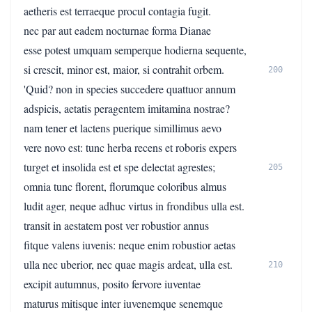
aetheris est terraeque procul contagia fugit.
nec par aut eadem nocturnae forma Dianae
esse potest umquam semperque hodierna sequente,
si crescit, minor est, maior, si contrahit orbem.
200
'Quid? non in species succedere quattuor annum
adspicis, aetatis peragentem imitamina nostrae?
nam tener et lactens puerique simillimus aevo
vere novo est: tunc herba recens et roboris expers
turget et insolida est et spe delectat agrestes;
205
omnia tunc florent, florumque coloribus almus
ludit ager, neque adhuc virtus in frondibus ulla est.
transit in aestatem post ver robustior annus
fitque valens iuvenis: neque enim robustior aetas
ulla nec uberior, nec quae magis ardeat, ulla est.
210
excipit autumnus, posito fervore iuventae
maturus mitisque inter iuvenemque senemque