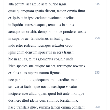
alta petunt, aer atque aere purior ignis.
245
quae quamquam spatio distent, tamen omnia fiunt
ex ipsis et in ipsa cadunt: resolutaque tellus
in liquidas rarescit aquas, tenuatus in auras
aeraque umor abit, dempto quoque pondere rursus
in superos aer tenuissimus emicat ignes;
250
inde retro redeunt, idemque retexitur ordo.
ignis enim densum spissatus in aera transit,
hic in aquas, tellus glomerata cogitur unda.
'Nec species sua cuique manet, rerumque novatrix
ex aliis alias reparat natura figuras:
255
nec perit in toto quicquam, mihi credite, mundo,
sed variat faciemque novat, nascique vocatur
incipere esse aliud, quam quod fuit ante, morique
desinere illud idem. cum sint huc forsitan illa,
haec translata illuc, summa tamen omnia constant.
260