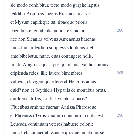
sic modo conbibitur, tecto modo gurgite lapsus
redditur Argolicis ingens Erasinus in arvis,
et Mysum capitisque sui ripaeque prioris
paenituisse ferunt, alia nunc ire Caicum;
280
nec non Sicanias volvens Amenanus harenas
nunc fluit, interdum suppressis fontibus aret.
ante bibebatur, nunc, quas contingere nolis,
fundit Anigrus aquas, postquam, nisi vatibus omnis
eripienda fides, illic lavere bimembres
285
vulnera, clavigeri quae fecerat Herculis arcus.
quid? non et Scythicis Hypanis de montibus ortus,
qui fuerat dulcis, salibus vitiatur amaris?
'Fluctibus ambitae fuerant Antissa Pharosque
et Phoenissa Tyros: quarum nunc insula nulla est.
290
Leucada continuam veteres habuere coloni:
nunc freta circueunt; Zancle quoque iuncta fuisse