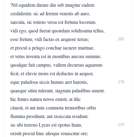
'Nil equidem durare diu sub imagine eadem
crediderim: sic ad ferrum venistis ab auro,
saecula, sic totiens versa est fortuna locorum.
vidi ego, quod fuerat quondam solidissima tellus,
esse fretum, vidi factas ex aequore terras;
265
et procul a pelago conchae iacuere marinae,
et vetus inventa est in montibus ancora summis;
quodque fuit campus, vallem decursus aquarum
fecit, et eluvie mons est deductus in aequor,
eque paludosa siccis humus aret harenis,
270
quaeque sitim tulerant, stagnata paludibus ument.
hic fontes natura novos emisit, at illic
clausit, et aut imis commota tremoribus orbis
flumina prosiliunt, aut exsiccata residunt.
sic ubi terreno Lycus est epotus hiatu,
275
existit procul hinc alioque renascitur ore;