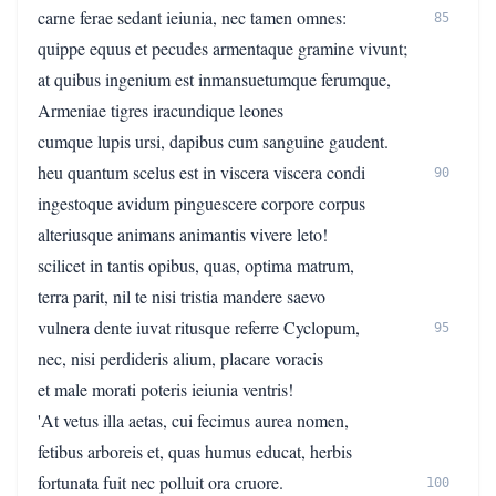
carne ferae sedant ieiunia, nec tamen omnes:
85
quippe equus et pecudes armentaque gramine vivunt;
at quibus ingenium est inmansuetumque ferumque,
Armeniae tigres iracundique leones
cumque lupis ursi, dapibus cum sanguine gaudent.
heu quantum scelus est in viscera viscera condi
90
ingestoque avidum pinguescere corpore corpus
alteriusque animans animantis vivere leto!
scilicet in tantis opibus, quas, optima matrum,
terra parit, nil te nisi tristia mandere saevo
vulnera dente iuvat ritusque referre Cyclopum,
95
nec, nisi perdideris alium, placare voracis
et male morati poteris ieiunia ventris!
'At vetus illa aetas, cui fecimus aurea nomen,
fetibus arboreis et, quas humus educat, herbis
fortunata fuit nec polluit ora cruore.
100