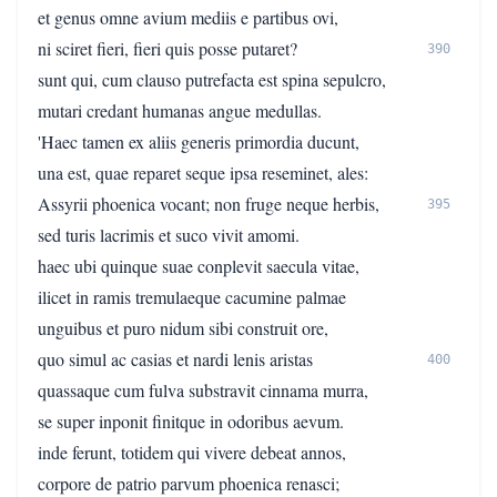
et genus omne avium mediis e partibus ovi,
ni sciret fieri, fieri quis posse putaret?
390
sunt qui, cum clauso putrefacta est spina sepulcro,
mutari credant humanas angue medullas.
'Haec tamen ex aliis generis primordia ducunt,
una est, quae reparet seque ipsa reseminet, ales:
Assyrii phoenica vocant; non fruge neque herbis,
395
sed turis lacrimis et suco vivit amomi.
haec ubi quinque suae conplevit saecula vitae,
ilicet in ramis tremulaeque cacumine palmae
unguibus et puro nidum sibi construit ore,
quo simul ac casias et nardi lenis aristas
400
quassaque cum fulva substravit cinnama murra,
se super inponit finitque in odoribus aevum.
inde ferunt, totidem qui vivere debeat annos,
corpore de patrio parvum phoenica renasci;