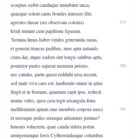
scorpius exibit caudaque minabitur unca;
quaeque solent canis frondes intexere filis
agrestes tineae (res observata colonis)
375
ferali mutant cum papilione figuram.
'Semina limus habet virides generantia ranas,
et generat truncas pedibus, mox apta natando
crura dat, utque eadem sint longis saltibus apta,
posterior partes superat mensura priores.
380
nec catulus, partu quem reddidit ursa recenti,
sed male viva caro est; lambendo mater in artus
fingit et in formam, quantam capit ipse, reducit.
nonne vides, quos cera tegit sexangula fetus
melliferarum apium sine membris corpora nasci
385
et serosque pedes serasque adsumere pennas?
Iunonis volucrem, quae cauda sidera portat,
armigerumque Iovis Cythereiadasque columbas