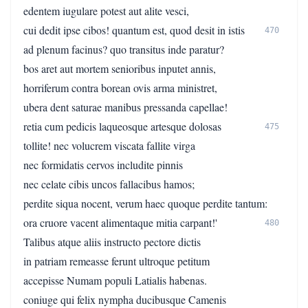
edentem iugulare potest aut alite vesci,
cui dedit ipse cibos! quantum est, quod desit in istis
470
ad plenum facinus? quo transitus inde paratur?
bos aret aut mortem senioribus inputet annis,
horriferum contra borean ovis arma ministret,
ubera dent saturae manibus pressanda capellae!
retia cum pedicis laqueosque artesque dolosas
475
tollite! nec volucrem viscata fallite virga
nec formidatis cervos includite pinnis
nec celate cibis uncos fallacibus hamos;
perdite siqua nocent, verum haec quoque perdite tantum:
ora cruore vacent alimentaque mitia carpant!'
480
Talibus atque aliis instructo pectore dictis
in patriam remeasse ferunt ultroque petitum
accepisse Numam populi Latialis habenas.
coniuge qui felix nympha ducibusque Camenis