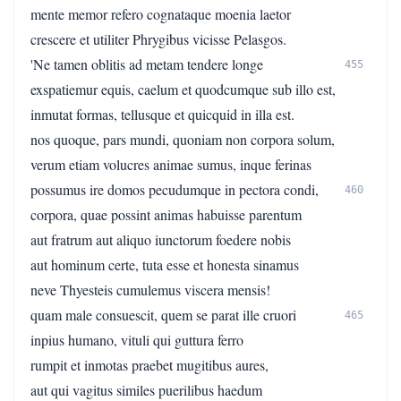
mente memor refero cognataque moenia laetor
crescere et utiliter Phrygibus vicisse Pelasgos.
'Ne tamen oblitis ad metam tendere longe
455
exspatiemur equis, caelum et quodcumque sub illo est,
inmutat formas, tellusque et quicquid in illa est.
nos quoque, pars mundi, quoniam non corpora solum,
verum etiam volucres animae sumus, inque ferinas
possumus ire domos pecudumque in pectora condi,
460
corpora, quae possint animas habuisse parentum
aut fratrum aut aliquo iunctorum foedere nobis
aut hominum certe, tuta esse et honesta sinamus
neve Thyesteis cumulemus viscera mensis!
quam male consuescit, quem se parat ille cruori
465
inpius humano, vituli qui guttura ferro
rumpit et inmotas praebet mugitibus aures,
aut qui vagitus similes puerilibus haedum