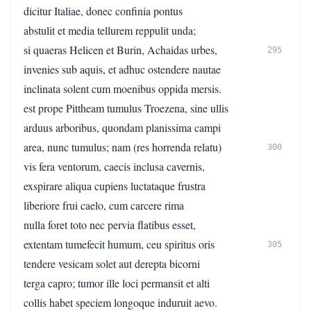
dicitur Italiae, donec confinia pontus
abstulit et media tellurem reppulit unda;
si quaeras Helicen et Burin, Achaidas urbes,
295
invenies sub aquis, et adhuc ostendere nautae
inclinata solent cum moenibus oppida mersis.
est prope Pittheam tumulus Troezena, sine ullis
arduus arboribus, quondam planissima campi
area, nunc tumulus; nam (res horrenda relatu)
300
vis fera ventorum, caecis inclusa cavernis,
exspirare aliqua cupiens luctataque frustra
liberiore frui caelo, cum carcere rima
nulla foret toto nec pervia flatibus esset,
extentam tumefecit humum, ceu spiritus oris
305
tendere vesicam solet aut derepta bicorni
terga capro; tumor ille loci permansit et alti
collis habet speciem longoque induruit aevo.