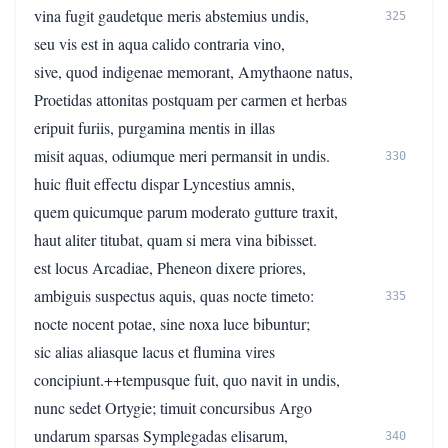
vina fugit gaudetque meris abstemius undis,
325
seu vis est in aqua calido contraria vino,
sive, quod indigenae memorant, Amythaone natus,
Proetidas attonitas postquam per carmen et herbas
eripuit furiis, purgamina mentis in illas
misit aquas, odiumque meri permansit in undis.
330
huic fluit effectu dispar Lyncestius amnis,
quem quicumque parum moderato gutture traxit,
haut aliter titubat, quam si mera vina bibisset.
est locus Arcadiae, Pheneon dixere priores,
ambiguis suspectus aquis, quas nocte timeto:
335
nocte nocent potae, sine noxa luce bibuntur;
sic alias aliasque lacus et flumina vires
concipiunt.++tempusque fuit, quo navit in undis,
nunc sedet Ortygie; timuit concursibus Argo
undarum sparsas Symplegadas elisarum,
340