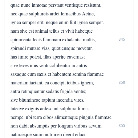
quae nunc inmotae perstant ventisque resistunt.
nec quae sulphureis ardet fornacibus Aetne,
ignea semper erit, neque enim fuit ignea semper.
nam sive est animal tellus et vivit habetque
spiramenta locis flammam exhalantia multis,
345
spirandi mutare vias, quotiensque movetur,
has finire potest, illas aperire cavernas;
sive leves imis venti cohibentur in antris
saxaque cum saxis et habentem semina flammae
materiam iactant, ea concipit ictibus ignem,
350
antra relinquentur sedatis frigida ventis;
sive bitumineae rapiunt incendia vires,
luteave exiguis ardescunt sulphura fumis,
nempe, ubi terra cibos alimentaque pinguia flammae
non dabit absumptis per longum viribus aevum,
355
naturaeque suum nutrimen deerit edaci,