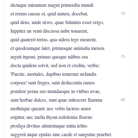
dictaque mirantum magni primordia mundi
et rerum causas et, quid natura, docebat,
70
quid deus, unde nives, quae fulminis esset origo,
Iuppiter an venti discussa nube tonarent,
quid quateret terras, qua sidera lege mearent,
et quodcumque latet, primusque animalia mensis
arguit inponi, primus quoque talibus ora
75
docta quidem solvit, sed non et credita, verbis:
'Parcite, mortales, dapibus temerare nefandis
corpora! sunt fruges, sunt deducentia ramos
pondere poma suo tumidaeque in vitibus uvae,
sunt herbae dulces, sunt quae mitescere flamma
80
mollirique queant; nec vobis lacteus umor
eripitur, nec mella thymi redolentia florem:
prodiga divitias alimentaque mitia tellus
suggerit atque epulas sine caede et sanguine praebet.