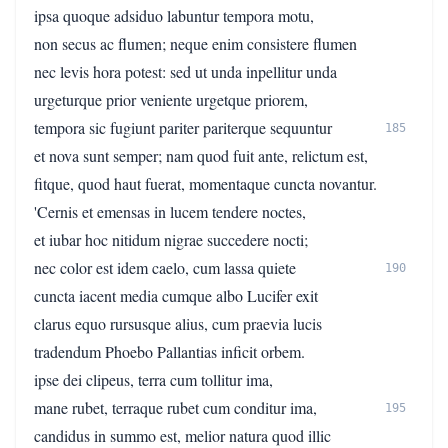
ipsa quoque adsiduo labuntur tempora motu,
non secus ac flumen; neque enim consistere flumen
nec levis hora potest: sed ut unda inpellitur unda
urgeturque prior veniente urgetque priorem,
tempora sic fugiunt pariter pariterque sequuntur
185
et nova sunt semper; nam quod fuit ante, relictum est,
fitque, quod haut fuerat, momentaque cuncta novantur.
'Cernis et emensas in lucem tendere noctes,
et iubar hoc nitidum nigrae succedere nocti;
nec color est idem caelo, cum lassa quiete
190
cuncta iacent media cumque albo Lucifer exit
clarus equo rursusque alius, cum praevia lucis
tradendum Phoebo Pallantias inficit orbem.
ipse dei clipeus, terra cum tollitur ima,
mane rubet, terraque rubet cum conditur ima,
195
candidus in summo est, melior natura quod illic