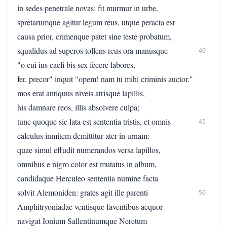
in sedes penetrale novas: fit murmur in urbe,
spretarumque agitur legum reus, utque peracta est
causa prior, crimenque patet sine teste probatum,
squalidus ad superos tollens reus ora manusque
40
"o cui ius caeli bis sex fecere labores,
fer, precor" inquit "opem! nam tu mihi criminis auctor."
mos erat antiquus niveis atrisque lapillis,
his damnare reos, illis absolvere culpa;
tunc quoque sic lata est sententia tristis, et omnis
45
calculus inmitem demittitur ater in urnam:
quae simul effudit numerandos versa lapillos,
omnibus e nigro color est mutatus in album,
candidaque Herculeo sententia numine facta
solvit Alemoniden: grates agit ille parenti
50
Amphitryoniadae ventisque faventibus aequor
navigat Ionium Sallentinumque Neretum