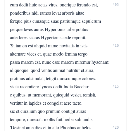
cum dedit huic aetas vires, onerique ferendo est,
405
ponderibus nidi ramos levat arboris altae
fertque pius cunasque suas patriumque sepulcrum
perque leves auras Hyperionis urbe potitus
ante fores sacras Hyperionis aede reponit.
'Si tamen est aliquid mirae novitatis in istis,
410
alternare vices et, quae modo femina tergo
passa marem est, nunc esse marem miremur hyaenam;
id quoque, quod ventis animal nutritur et aura,
protinus adsimulat, tetigit quoscumque colores.
victa racemifero lyncas dedit India Baccho:
415
e quibus, ut memorant, quicquid vesica remisit,
vertitur in lapides et congelat aere tacto.
sic et curalium quo primum contigit auras
tempore, durescit: mollis fuit herba sub undis.
'Desinet ante dies et in alto Phoebus anhelos
420