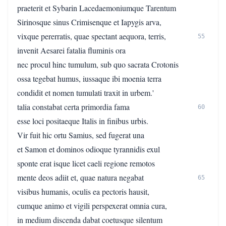
praeterit et Sybarin Lacedaemoniumque Tarentum
Sirinosque sinus Crimisenque et Iapygis arva,
vixque pererratis, quae spectant aequora, terris,
55
invenit Aesarei fatalia fluminis ora
nec procul hinc tumulum, sub quo sacrata Crotonis
ossa tegebat humus, iussaque ibi moenia terra
condidit et nomen tumulati traxit in urbem.'
talia constabat certa primordia fama
60
esse loci positaeque Italis in finibus urbis.
Vir fuit hic ortu Samius, sed fugerat una
et Samon et dominos odioque tyrannidis exul
sponte erat isque licet caeli regione remotos
mente deos adiit et, quae natura negabat
65
visibus humanis, oculis ea pectoris hausit,
cumque animo et vigili perspexerat omnia cura,
in medium discenda dabat coetusque silentum