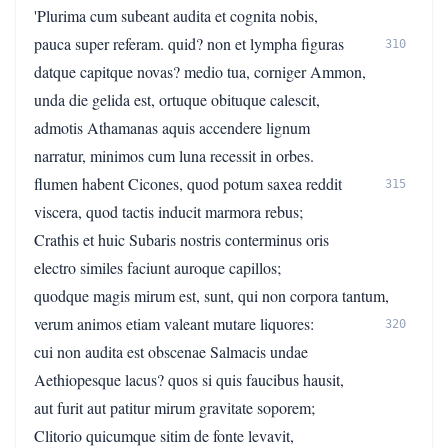
'Plurima cum subeant audita et cognita nobis,
pauca super referam. quid? non et lympha figuras
310
datque capitque novas? medio tua, corniger Ammon,
unda die gelida est, ortuque obituque calescit,
admotis Athamanas aquis accendere lignum
narratur, minimos cum luna recessit in orbes.
flumen habent Cicones, quod potum saxea reddit
315
viscera, quod tactis inducit marmora rebus;
Crathis et huic Subaris nostris conterminus oris
electro similes faciunt auroque capillos;
quodque magis mirum est, sunt, qui non corpora tantum,
verum animos etiam valeant mutare liquores:
320
cui non audita est obscenae Salmacis undae
Aethiopesque lacus? quos si quis faucibus hausit,
aut furit aut patitur mirum gravitate soporem;
Clitorio quicumque sitim de fonte levavit,