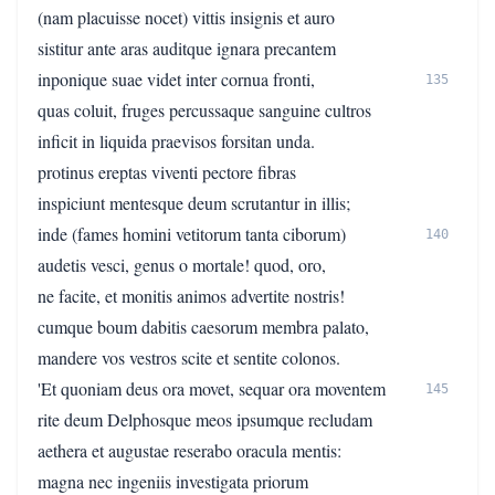
(nam placuisse nocet) vittis insignis et auro
sistitur ante aras auditque ignara precantem
inponique suae videt inter cornua fronti,
135
quas coluit, fruges percussaque sanguine cultros
inficit in liquida praevisos forsitan unda.
protinus ereptas viventi pectore fibras
inspiciunt mentesque deum scrutantur in illis;
inde (fames homini vetitorum tanta ciborum)
140
audetis vesci, genus o mortale! quod, oro,
ne facite, et monitis animos advertite nostris!
cumque boum dabitis caesorum membra palato,
mandere vos vestros scite et sentite colonos.
'Et quoniam deus ora movet, sequar ora moventem
145
rite deum Delphosque meos ipsumque recludam
aethera et augustae reserabo oracula mentis:
magna nec ingeniis investigata priorum