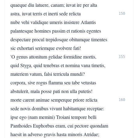
quaeque diu latuere, canam; iuvat ire per alta
astra, iuvat terris et inerti sede relicta
150
nube vehi validique umeris insistere Atlantis
palantesque homines passim et rationis egentes
despectare procul trepidosque obitumque timentes
sic exhortari seriemque evolvere fati!
'O genus attonitum gelidae formidine mortis,
155
quid Styga, quid tenebras et nomina vana timetis,
materiem vatum, falsi terricula mundi?
corpora, sive rogus flamma seu tabe vetustas
abstulerit, mala posse pati non ulla putetis!
morte carent animae semperque priore relicta
160
sede novis domibus vivunt habitantque receptae:
ipse ego (nam memini) Troiani tempore belli
Panthoides Euphorbus eram, cui pectore quondam
haesit in adverso gravis hasta minoris Atridae;