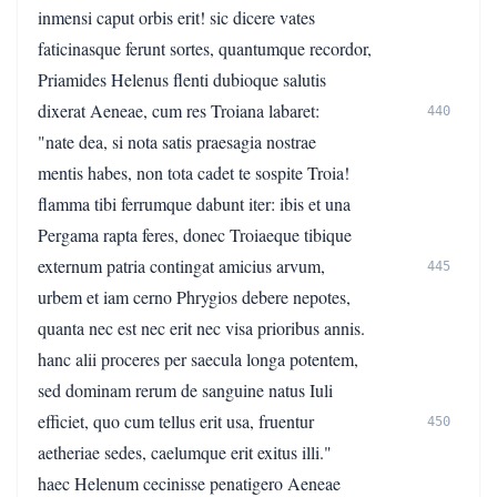
inmensi caput orbis erit! sic dicere vates
faticinasque ferunt sortes, quantumque recordor,
Priamides Helenus flenti dubioque salutis
dixerat Aeneae, cum res Troiana labaret:
440
"nate dea, si nota satis praesagia nostrae
mentis habes, non tota cadet te sospite Troia!
flamma tibi ferrumque dabunt iter: ibis et una
Pergama rapta feres, donec Troiaeque tibique
externum patria contingat amicius arvum,
445
urbem et iam cerno Phrygios debere nepotes,
quanta nec est nec erit nec visa prioribus annis.
hanc alii proceres per saecula longa potentem,
sed dominam rerum de sanguine natus Iuli
efficiet, quo cum tellus erit usa, fruentur
450
aetheriae sedes, caelumque erit exitus illi."
haec Helenum cecinisse penatigero Aeneae