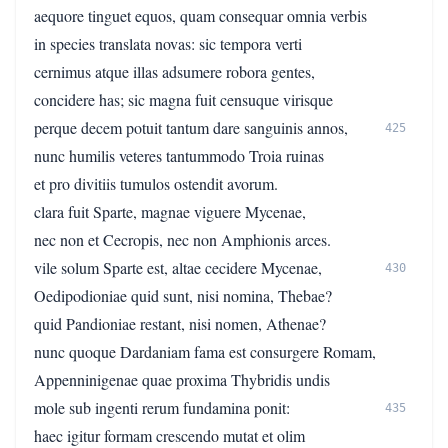
aequore tinguet equos, quam consequar omnia verbis
in species translata novas: sic tempora verti
cernimus atque illas adsumere robora gentes,
concidere has; sic magna fuit censuque virisque
perque decem potuit tantum dare sanguinis annos,
425
nunc humilis veteres tantummodo Troia ruinas
et pro divitiis tumulos ostendit avorum.
clara fuit Sparte, magnae viguere Mycenae,
nec non et Cecropis, nec non Amphionis arces.
vile solum Sparte est, altae cecidere Mycenae,
430
Oedipodioniae quid sunt, nisi nomina, Thebae?
quid Pandioniae restant, nisi nomen, Athenae?
nunc quoque Dardaniam fama est consurgere Romam,
Appenninigenae quae proxima Thybridis undis
mole sub ingenti rerum fundamina ponit:
435
haec igitur formam crescendo mutat et olim