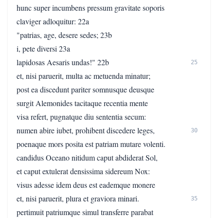
hunc super incumbens pressum gravitate soporis
claviger adloquitur: 22a
"patrias, age, desere sedes; 23b
i, pete diversi 23a
lapidosas Aesaris undas!" 22b
25
et, nisi paruerit, multa ac metuenda minatur;
post ea discedunt pariter somnusque deusque
surgit Alemonides tacitaque recentia mente
visa refert, pugnatque diu sententia secum:
numen abire iubet, prohibent discedere leges,
30
poenaque mors posita est patriam mutare volenti.
candidus Oceano nitidum caput abdiderat Sol,
et caput extulerat densissima sidereum Nox:
visus adesse idem deus est eademque monere
et, nisi paruerit, plura et graviora minari.
35
pertimuit patriumque simul transferre parabat