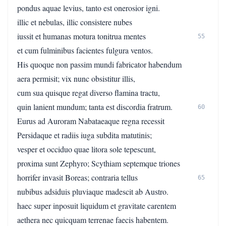
pondus aquae levius, tanto est onerosior igni.
illic et nebulas, illic consistere nubes
iussit et humanas motura tonitrua mentes
55
et cum fulminibus facientes fulgura ventos.
His quoque non passim mundi fabricator habendum
aera permisit; vix nunc obsistitur illis,
cum sua quisque regat diverso flamina tractu,
quin lanient mundum; tanta est discordia fratrum.
60
Eurus ad Auroram Nabataeaque regna recessit
Persidaque et radiis iuga subdita matutinis;
vesper et occiduo quae litora sole tepescunt,
proxima sunt Zephyro; Scythiam septemque triones
horrifer invasit Boreas; contraria tellus
65
nubibus adsiduis pluviaque madescit ab Austro.
haec super inposuit liquidum et gravitate carentem
aethera nec quicquam terrenae faecis habentem.