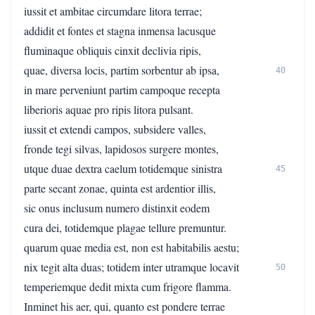
iussit et ambitae circumdare litora terrae;
addidit et fontes et stagna inmensa lacusque
fluminaque obliquis cinxit declivia ripis,
quae, diversa locis, partim sorbentur ab ipsa,
40
in mare perveniunt partim campoque recepta
liberioris aquae pro ripis litora pulsant.
iussit et extendi campos, subsidere valles,
fronde tegi silvas, lapidosos surgere montes,
utque duae dextra caelum totidemque sinistra
45
parte secant zonae, quinta est ardentior illis,
sic onus inclusum numero distinxit eodem
cura dei, totidemque plagae tellure premuntur.
quarum quae media est, non est habitabilis aestu;
nix tegit alta duas; totidem inter utramque locavit
50
temperiemque dedit mixta cum frigore flamma.
Inminet his aer, qui, quanto est pondere terrae