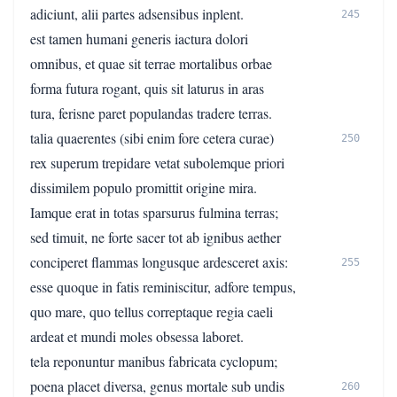
adiciunt, alii partes adsensibus inplent.
245
est tamen humani generis iactura dolori
omnibus, et quae sit terrae mortalibus orbae
forma futura rogant, quis sit laturus in aras
tura, ferisne paret populandas tradere terras.
talia quaerentes (sibi enim fore cetera curae)
250
rex superum trepidare vetat subolemque priori
dissimilem populo promittit origine mira.
Iamque erat in totas sparsurus fulmina terras;
sed timuit, ne forte sacer tot ab ignibus aether
conciperet flammas longusque ardesceret axis:
255
esse quoque in fatis reminiscitur, adfore tempus,
quo mare, quo tellus correptaque regia caeli
ardeat et mundi moles obsessa laboret.
tela reponuntur manibus fabricata cyclopum;
poena placet diversa, genus mortale sub undis
260