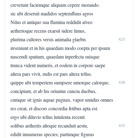
creverunt faciemque aliquam cepere morando.
sic ubi deseruit madidos septemfluus agros
Nilus et antiquo sua flumina reddidit alveo
aetherioque recens exarsit sidere limus,
plurima cultores versis animalia glaebis
425
inveniunt et in his quaedam modo coepta per ipsum
nascendi spatium, quaedam inperfecta suisque
trunca vident numeris, et eodem in corpore saepe
altera pars vivit, rudis est pars altera tellus.
quippe ubi temperiem sumpsere umorque calorque,
430
concipiunt, et ab his oriuntur cuncta duobus,
cumque sit ignis aquae pugnax, vapor umidus omnes
res creat, et discors concordia fetibus apta est.
ergo ubi diluvio tellus lutulenta recenti
solibus aetheriis altoque recanduit aestu,
435
edidit innumeras species; partimque figuras