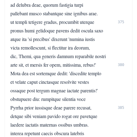
ad delubra deae, quorum fastigia turpi
pallebant musco stabantque sine ignibus arae.
ut templi tetigere gradus, procumbit uterque
375
pronus humi gelidoque pavens dedit oscula saxo
atque ita 'si precibus' dixerunt 'numina iustis
victa remollescunt, si flectitur ira deorum,
dic, Themi, qua generis damnum reparabile nostri
arte sit, et mersis fer opem, mitissima, rebus!'
380
Mota dea est sortemque dedit: 'discedite templo
et velate caput cinctasque resolvite vestes
ossaque post tergum magnae iactate parentis!'
obstupuere diu: rumpitque silentia voce
Pyrrha prior iussisque deae parere recusat,
385
detque sibi veniam pavido rogat ore pavetque
laedere iactatis maternas ossibus umbras.
interea repetunt caecis obscura latebris