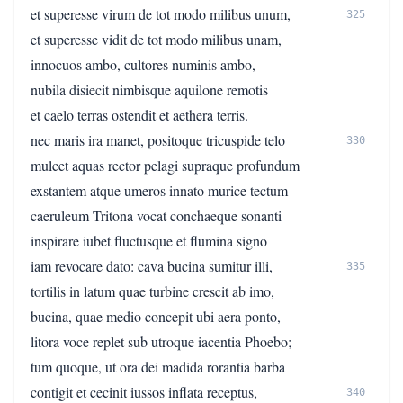
et superesse virum de tot modo milibus unum,
325
et superesse vidit de tot modo milibus unam,
innocuos ambo, cultores numinis ambo,
nubila disiecit nimbisque aquilone remotis
et caelo terras ostendit et aethera terris.
nec maris ira manet, positoque tricuspide telo
330
mulcet aquas rector pelagi supraque profundum
exstantem atque umeros innato murice tectum
caeruleum Tritona vocat conchaeque sonanti
inspirare iubet fluctusque et flumina signo
iam revocare dato: cava bucina sumitur illi,
335
tortilis in latum quae turbine crescit ab imo,
bucina, quae medio concepit ubi aera ponto,
litora voce replet sub utroque iacentia Phoebo;
tum quoque, ut ora dei madida rorantia barba
contigit et cecinit iussos inflata receptus,
340