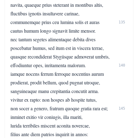
navita, quaeque prius steterant in montibus altis,
fluctibus ignotis insultavere carinae,
communemque prius ceu lumina solis et auras
135
cautus humum longo signavit limite mensor.
nec tantum segetes alimentaque debita dives
poscebatur humus, sed itum est in viscera terrae,
quasque recondiderat Stygiisque admoverat umbris,
effodiuntur opes, inritamenta malorum.
140
iamque nocens ferrum ferroque nocentius aurum
prodierat, prodit bellum, quod pugnat utroque,
sanguineaque manu crepitantia concutit arma.
vivitur ex rapto: non hospes ab hospite tutus,
non socer a genero, fratrum quoque gratia rara est;
145
inminet exitio vir coniugis, illa mariti,
lurida terribiles miscent aconita novercae,
filius ante diem patrios inquirit in annos: