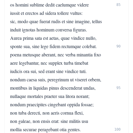
os homini sublime dedit caelumque videre
85
iussit et erectos ad sidera tollere vultus:
sic, modo quae fuerat rudis et sine imagine, tellus
induit ignotas hominum conversa figuras.
Aurea prima sata est aetas, quae vindice nullo,
sponte sua, sine lege fidem rectumque colebat.
90
poena metusque aberant, nec verba minantia fixo
aere legebantur, nec supplex turba timebat
iudicis ora sui, sed erant sine vindice tuti.
nondum caesa suis, peregrinum ut viseret orbem,
montibus in liquidas pinus descenderat undas,
95
nullaque mortales praeter sua litora norant;
nondum praecipites cingebant oppida fossae;
non tuba derecti, non aeris cornua flexi,
non galeae, non ensis erat: sine militis usu
mollia securae peragebant otia gentes.
100