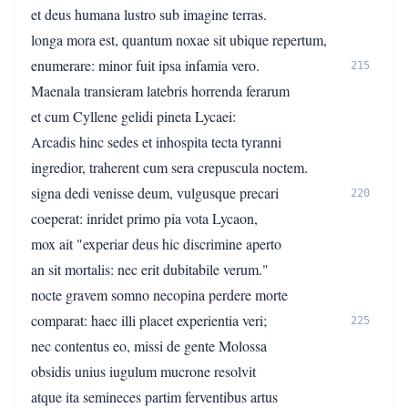
et deus humana lustro sub imagine terras.
longa mora est, quantum noxae sit ubique repertum,
enumerare: minor fuit ipsa infamia vero.
215
Maenala transieram latebris horrenda ferarum
et cum Cyllene gelidi pineta Lycaei:
Arcadis hinc sedes et inhospita tecta tyranni
ingredior, traherent cum sera crepuscula noctem.
signa dedi venisse deum, vulgusque precari
220
coeperat: inridet primo pia vota Lycaon,
mox ait "experiar deus hic discrimine aperto
an sit mortalis: nec erit dubitabile verum."
nocte gravem somno necopina perdere morte
comparat: haec illi placet experientia veri;
225
nec contentus eo, missi de gente Molossa
obsidis unius iugulum mucrone resolvit
atque ita semineces partim ferventibus artus