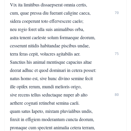
Vix ita limitibus dissaepserat omnia certis,
cum, quae pressa diu fuerant caligine caeca,
70
sidera coeperunt toto effervescere caelo;
neu regio foret ulla suis animalibus orba,
astra tenent caeleste solum formaeque deorum,
cesserunt nitidis habitandae piscibus undae,
terra feras cepit, volucres agitabilis aer.
75
Sanctius his animal mentisque capacius altae
deerat adhuc et quod dominari in cetera posset:
natus homo est, sive hunc divino semine fecit
ille opifex rerum, mundi melioris origo,
sive recens tellus seductaque nuper ab alto
80
aethere cognati retinebat semina caeli.
quam satus Iapeto, mixtam pluvialibus undis,
finxit in effigiem moderantum cuncta deorum,
pronaque cum spectent animalia cetera terram,