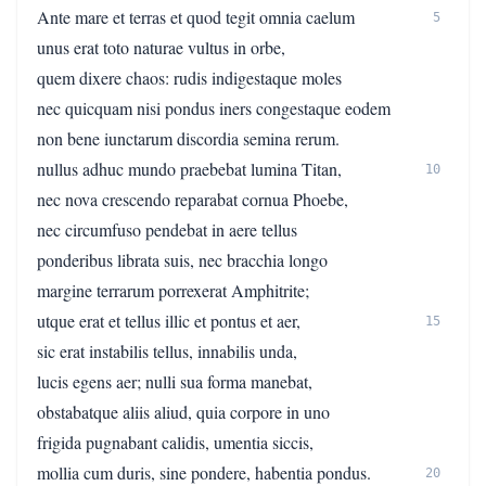
Ante mare et terras et quod tegit omnia caelum
5
unus erat toto naturae vultus in orbe,
quem dixere chaos: rudis indigestaque moles
nec quicquam nisi pondus iners congestaque eodem
non bene iunctarum discordia semina rerum.
nullus adhuc mundo praebebat lumina Titan,
10
nec nova crescendo reparabat cornua Phoebe,
nec circumfuso pendebat in aere tellus
ponderibus librata suis, nec bracchia longo
margine terrarum porrexerat Amphitrite;
utque erat et tellus illic et pontus et aer,
15
sic erat instabilis tellus, innabilis unda,
lucis egens aer; nulli sua forma manebat,
obstabatque aliis aliud, quia corpore in uno
frigida pugnabant calidis, umentia siccis,
mollia cum duris, sine pondere, habentia pondus.
20