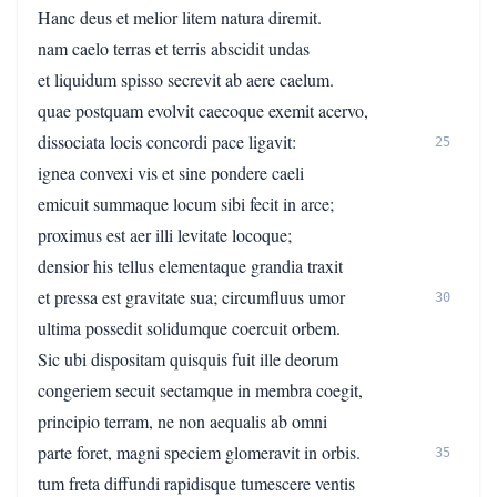
Hanc deus et melior litem natura diremit.
nam caelo terras et terris abscidit undas
et liquidum spisso secrevit ab aere caelum.
quae postquam evolvit caecoque exemit acervo,
dissociata locis concordi pace ligavit:
25
ignea convexi vis et sine pondere caeli
emicuit summaque locum sibi fecit in arce;
proximus est aer illi levitate locoque;
densior his tellus elementaque grandia traxit
et pressa est gravitate sua; circumfluus umor
30
ultima possedit solidumque coercuit orbem.
Sic ubi dispositam quisquis fuit ille deorum
congeriem secuit sectamque in membra coegit,
principio terram, ne non aequalis ab omni
parte foret, magni speciem glomeravit in orbis.
35
tum freta diffundi rapidisque tumescere ventis