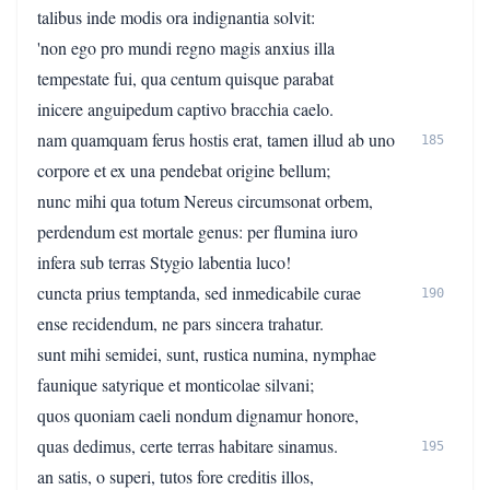
talibus inde modis ora indignantia solvit:
'non ego pro mundi regno magis anxius illa
tempestate fui, qua centum quisque parabat
inicere anguipedum captivo bracchia caelo.
nam quamquam ferus hostis erat, tamen illud ab uno
185
corpore et ex una pendebat origine bellum;
nunc mihi qua totum Nereus circumsonat orbem,
perdendum est mortale genus: per flumina iuro
infera sub terras Stygio labentia luco!
cuncta prius temptanda, sed inmedicabile curae
190
ense recidendum, ne pars sincera trahatur.
sunt mihi semidei, sunt, rustica numina, nymphae
faunique satyrique et monticolae silvani;
quos quoniam caeli nondum dignamur honore,
quas dedimus, certe terras habitare sinamus.
195
an satis, o superi, tutos fore creditis illos,