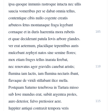
ipsa quoque inmunis rastroque intacta nec ullis
saucia vomeribus per se dabat omnia tellus,
contentique cibis nullo cogente creatis
arbuteos fetus montanaque fraga legebant
cornaque et in duris haerentia mora rubetis
105
et quae deciderant patula Iovis arbore glandes.
ver erat aeternum, placidique tepentibus auris
mulcebant zephyri natos sine semine flores;
mox etiam fruges tellus inarata ferebat,
nec renovatus ager gravidis canebat aristis;
110
flumina iam lactis, iam flumina nectaris ibant,
flavaque de viridi stillabant ilice mella.
Postquam Saturno tenebrosa in Tartara misso
sub Iove mundus erat, subiit argentea proles,
auro deterior, fulvo pretiosior aere.
115
Iuppiter antiqui contraxit tempora veris