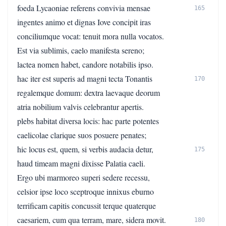
foeda Lycaoniae referens convivia mensae
165
ingentes animo et dignas Iove concipit iras
conciliumque vocat: tenuit mora nulla vocatos.
Est via sublimis, caelo manifesta sereno;
lactea nomen habet, candore notabilis ipso.
hac iter est superis ad magni tecta Tonantis
170
regalemque domum: dextra laevaque deorum
atria nobilium valvis celebrantur apertis.
plebs habitat diversa locis: hac parte potentes
caelicolae clarique suos posuere penates;
hic locus est, quem, si verbis audacia detur,
175
haud timeam magni dixisse Palatia caeli.
Ergo ubi marmoreo superi sedere recessu,
celsior ipse loco sceptroque innixus eburno
terrificam capitis concussit terque quaterque
caesariem, cum qua terram, mare, sidera movit.
180