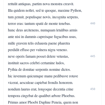
rettulit antiquas, partim nova monstra creavit.
Illa quidem nollet, sed te quoque, maxime Python,
tum genuit, populisque novis, incognita serpens,
terror eras: tantum spatii de monte tenebas.
440
hunc deus arcitenens, numquam letalibus armis
ante nisi in dammis capreisque fugacibus usus,
mille gravem telis exhausta paene pharetra
perdidit effuso per vulnera nigra veneno.
neve operis famam posset delere vetustas,
445
instituit sacros celebri certamine ludos,
Pythia de domitae serpentis nomine dictos.
hic iuvenum quicumque manu pedibusve rotave
vicerat, aesculeae capiebat frondis honorem.
nondum laurus erat, longoque decentia crine
450
tempora cingebat de qualibet arbore Phoebus.
Primus amor Phoebi Daphne Peneia, quem non