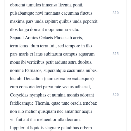
obruerat tumulos inmensa licentia ponti,
pulsabantque novi montana cacumina fluctus.
310
maxima pars unda rapitur; quibus unda pepercit,
illos longa domant inopi ieiunia victu.
Separat Aonios Oetaeis Phocis ab arvis,
terra ferax, dum terra fuit, sed tempore in illo
pars maris et latus subitarum campus aquarum.
315
mons ibi verticibus petit arduus astra duobus,
nomine Parnasos, superantque cacumina nubes.
hic ubi Deucalion (nam cetera texerat aequor)
cum consorte tori parva rate vectus adhaesit,
Corycidas nymphas et numina montis adorant
320
fatidicamque Themin, quae tunc oracla tenebat:
non illo melior quisquam nec amantior aequi
vir fuit aut illa metuentior ulla deorum.
Iuppiter ut liquidis stagnare paludibus orbem