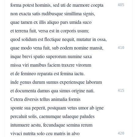
forma potest hominis, sed uti de marmore coepta
405
non exacta satis rudibusque simillima signis,
quae tamen ex illis aliquo pars umida suco
et terrena fuit, versa est in corporis usum;
quod solidum est flectique nequit, mutatur in ossa,
quae modo vena fuit, sub eodem nomine mansit,
410
inque brevi spatio superorum numine saxa
missa viri manibus faciem traxere virorum
et de femineo reparata est femina iactu.
inde genus durum sumus experiensque laborum
et documenta damus qua simus origine nati.
415
Cetera diversis tellus animalia formis
sponte sua peperit, postquam vetus umor ab igne
percaluit solis, caenumque udaeque paludes
intumuere aestu, fecundaque semina rerum
vivaci nutrita solo ceu matris in alvo
420