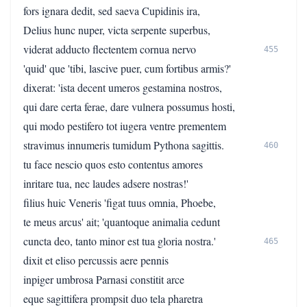
fors ignara dedit, sed saeva Cupidinis ira,
Delius hunc nuper, victa serpente superbus,
viderat adducto flectentem cornua nervo
455
'quid' que 'tibi, lascive puer, cum fortibus armis?'
dixerat: 'ista decent umeros gestamina nostros,
qui dare certa ferae, dare vulnera possumus hosti,
qui modo pestifero tot iugera ventre prementem
stravimus innumeris tumidum Pythona sagittis.
460
tu face nescio quos esto contentus amores
inritare tua, nec laudes adsere nostras!'
filius huic Veneris 'figat tuus omnia, Phoebe,
te meus arcus' ait; 'quantoque animalia cedunt
cuncta deo, tanto minor est tua gloria nostra.'
465
dixit et eliso percussis aere pennis
inpiger umbrosa Parnasi constitit arce
eque sagittifera prompsit duo tela pharetra