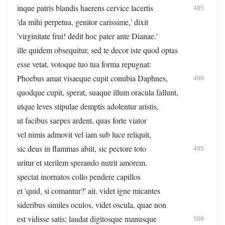
inque patris blandis haerens cervice lacertis
485
'da mihi perpetua, genitor carissime,' dixit
'virginitate frui! dedit hoc pater ante Dianae.'
ille quidem obsequitur, sed te decor iste quod optas
esse vetat, votoque tuo tua forma repugnat:
Phoebus amat visaeque cupit conubia Daphnes,
490
quodque cupit, sperat, suaque illum oracula fallunt,
utque leves stipulae demptis adolentur aristis,
ut facibus saepes ardent, quas forte viator
vel nimis admovit vel iam sub luce reliquit,
sic deus in flammas abiit, sic pectore toto
495
uritur et sterilem sperando nutrit amorem.
spectat inornatos collo pendere capillos
et 'quid, si comantur?' ait. videt igne micantes
sideribus similes oculos, videt oscula, quae non
est vidisse satis; laudat digitosque manusque
500