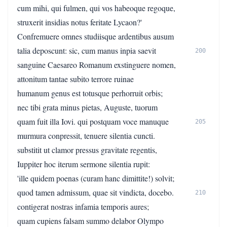
cum mihi, qui fulmen, qui vos habeoque regoque,
struxerit insidias notus feritate Lycaon?'
Confremuere omnes studiisque ardentibus ausum
talia deposcunt: sic, cum manus inpia saevit
200
sanguine Caesareo Romanum exstinguere nomen,
attonitum tantae subito terrore ruinae
humanum genus est totusque perhorruit orbis;
nec tibi grata minus pietas, Auguste, tuorum
quam fuit illa Iovi. qui postquam voce manuque
205
murmura conpressit, tenuere silentia cuncti.
substitit ut clamor pressus gravitate regentis,
Iuppiter hoc iterum sermone silentia rupit:
'ille quidem poenas (curam hanc dimittite!) solvit;
quod tamen admissum, quae sit vindicta, docebo.
210
contigerat nostras infamia temporis aures;
quam cupiens falsam summo delabor Olympo