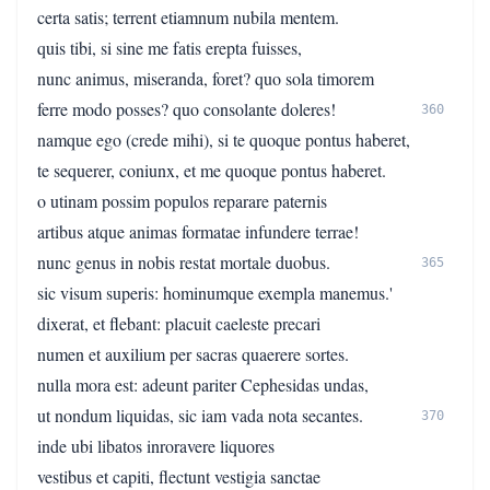
certa satis; terrent etiamnum nubila mentem.
quis tibi, si sine me fatis erepta fuisses,
nunc animus, miseranda, foret? quo sola timorem
ferre modo posses? quo consolante doleres!
360
namque ego (crede mihi), si te quoque pontus haberet,
te sequerer, coniunx, et me quoque pontus haberet.
o utinam possim populos reparare paternis
artibus atque animas formatae infundere terrae!
nunc genus in nobis restat mortale duobus.
365
sic visum superis: hominumque exempla manemus.'
dixerat, et flebant: placuit caeleste precari
numen et auxilium per sacras quaerere sortes.
nulla mora est: adeunt pariter Cephesidas undas,
ut nondum liquidas, sic iam vada nota secantes.
370
inde ubi libatos inroravere liquores
vestibus et capiti, flectunt vestigia sanctae