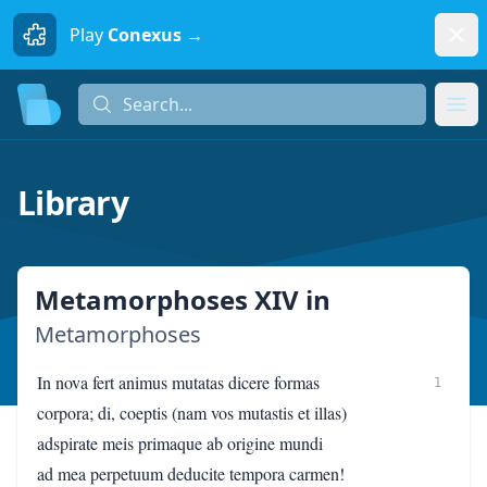
Dism
Play
Conexus →
Search...
Search...
Ope
Library
Metamorphoses XIV
in
Metamorphoses
In nova fert animus mutatas dicere formas
1
corpora; di, coeptis (nam vos mutastis et illas)
adspirate meis primaque ab origine mundi
ad mea perpetuum deducite tempora carmen!