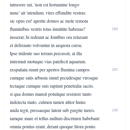
intravere sui, 'non est hortamine longo
nunc' ait 'utendum; vires effundite vestras:
sic opus est! aperite domos ac mole remota
fluminibus vestris totas inmittite habenas!'
280
iusserat; hi redeunt ac fontibus ora relaxant
et defrenato volvuntur in aequora cursu.
Ipse tridente suo terram percussit, at illa
intremuit motuque vias patefecit aquarum.
exspatiata ruunt per apertos flumina campos
285
cumque satis arbusta simul pecudesque virosque
tectaque cumque suis rapiunt penetralia sacris.
si qua domus mansit potuitque resistere tanto
indeiecta malo, culmen tamen altior huius
unda tegit, pressaeque latent sub gurgite turres.
290
iamque mare et tellus nullum discrimen habebant:
omnia pontus erant, derant quoque litora ponto.