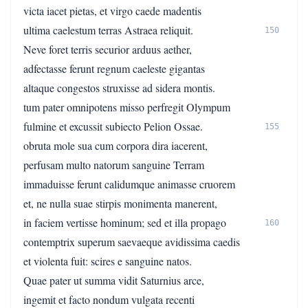
victa iacet pietas, et virgo caede madentis
ultima caelestum terras Astraea reliquit.
150
Neve foret terris securior arduus aether,
adfectasse ferunt regnum caeleste gigantas
altaque congestos struxisse ad sidera montis.
tum pater omnipotens misso perfregit Olympum
fulmine et excussit subiecto Pelion Ossae.
155
obruta mole sua cum corpora dira iacerent,
perfusam multo natorum sanguine Terram
immaduisse ferunt calidumque animasse cruorem
et, ne nulla suae stirpis monimenta manerent,
in faciem vertisse hominum; sed et illa propago
160
contemptrix superum saevaeque avidissima caedis
et violenta fuit: scires e sanguine natos.
Quae pater ut summa vidit Saturnius arce,
ingemit et facto nondum vulgata recenti