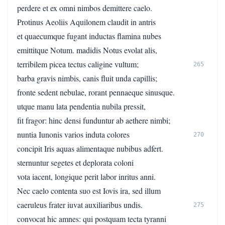
perdere et ex omni nimbos demittere caelo.
Protinus Aeoliis Aquilonem claudit in antris
et quaecumque fugant inductas flamina nubes
emittitque Notum. madidis Notus evolat alis,
terribilem picea tectus caligine vultum;
265
barba gravis nimbis, canis fluit unda capillis;
fronte sedent nebulae, rorant pennaeque sinusque.
utque manu lata pendentia nubila pressit,
fit fragor: hinc densi funduntur ab aethere nimbi;
nuntia Iunonis varios induta colores
270
concipit Iris aquas alimentaque nubibus adfert.
sternuntur segetes et deplorata coloni
vota iacent, longique perit labor inritus anni.
Nec caelo contenta suo est Iovis ira, sed illum
caeruleus frater iuvat auxiliaribus undis.
275
convocat hic amnes: qui postquam tecta tyranni