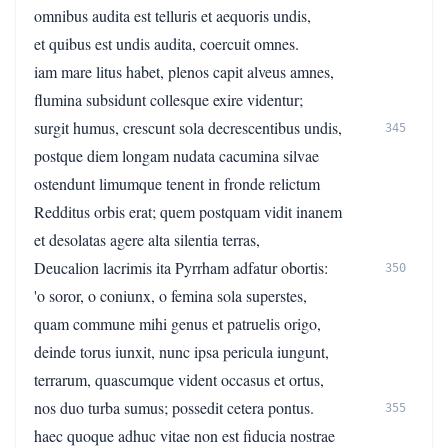
omnibus audita est telluris et aequoris undis,
et quibus est undis audita, coercuit omnes.
iam mare litus habet, plenos capit alveus amnes,
flumina subsidunt collesque exire videntur;
surgit humus, crescunt sola decrescentibus undis,
345
postque diem longam nudata cacumina silvae
ostendunt limumque tenent in fronde relictum
Redditus orbis erat; quem postquam vidit inanem
et desolatas agere alta silentia terras,
Deucalion lacrimis ita Pyrrham adfatur obortis:
350
'o soror, o coniunx, o femina sola superstes,
quam commune mihi genus et patruelis origo,
deinde torus iunxit, nunc ipsa pericula iungunt,
terrarum, quascumque vident occasus et ortus,
nos duo turba sumus; possedit cetera pontus.
355
haec quoque adhuc vitae non est fiducia nostrae