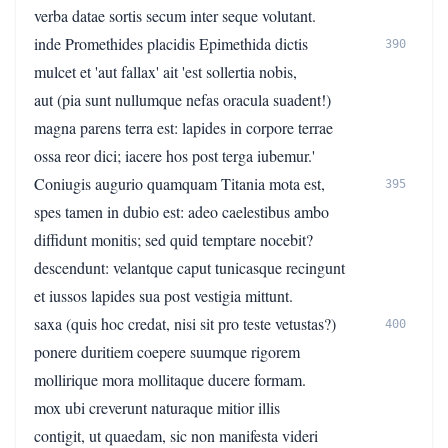
verba datae sortis secum inter seque volutant.
inde Promethides placidis Epimethida dictis
390
mulcet et 'aut fallax' ait 'est sollertia nobis,
aut (pia sunt nullumque nefas oracula suadent!)
magna parens terra est: lapides in corpore terrae
ossa reor dici; iacere hos post terga iubemur.'
Coniugis augurio quamquam Titania mota est,
395
spes tamen in dubio est: adeo caelestibus ambo
diffidunt monitis; sed quid temptare nocebit?
descendunt: velantque caput tunicasque recingunt
et iussos lapides sua post vestigia mittunt.
saxa (quis hoc credat, nisi sit pro teste vetustas?)
400
ponere duritiem coepere suumque rigorem
mollirique mora mollitaque ducere formam.
mox ubi creverunt naturaque mitior illis
contigit, ut quaedam, sic non manifesta videri