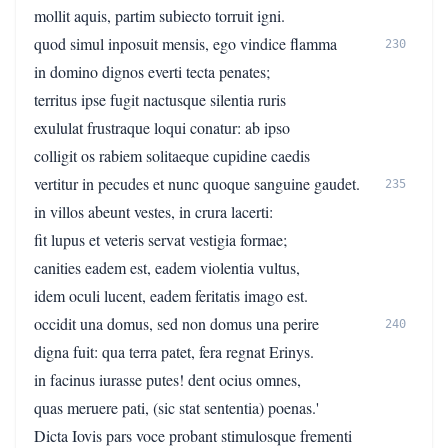
mollit aquis, partim subiecto torruit igni.
quod simul inposuit mensis, ego vindice flamma
230
in domino dignos everti tecta penates;
territus ipse fugit nactusque silentia ruris
exululat frustraque loqui conatur: ab ipso
colligit os rabiem solitaeque cupidine caedis
vertitur in pecudes et nunc quoque sanguine gaudet.
235
in villos abeunt vestes, in crura lacerti:
fit lupus et veteris servat vestigia formae;
canities eadem est, eadem violentia vultus,
idem oculi lucent, eadem feritatis imago est.
occidit una domus, sed non domus una perire
240
digna fuit: qua terra patet, fera regnat Erinys.
in facinus iurasse putes! dent ocius omnes,
quas meruere pati, (sic stat sententia) poenas.'
Dicta Iovis pars voce probant stimulosque frementi