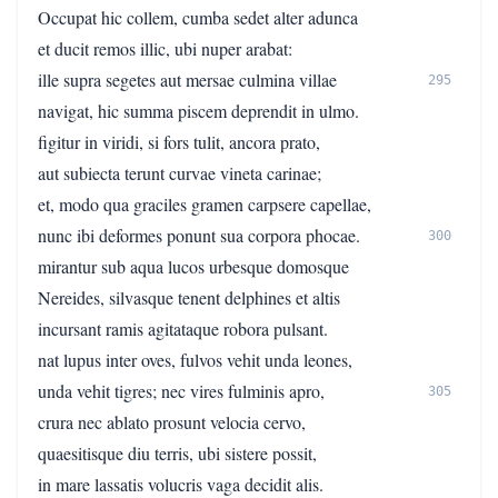
Occupat hic collem, cumba sedet alter adunca
et ducit remos illic, ubi nuper arabat:
ille supra segetes aut mersae culmina villae
295
navigat, hic summa piscem deprendit in ulmo.
figitur in viridi, si fors tulit, ancora prato,
aut subiecta terunt curvae vineta carinae;
et, modo qua graciles gramen carpsere capellae,
nunc ibi deformes ponunt sua corpora phocae.
300
mirantur sub aqua lucos urbesque domosque
Nereides, silvasque tenent delphines et altis
incursant ramis agitataque robora pulsant.
nat lupus inter oves, fulvos vehit unda leones,
unda vehit tigres; nec vires fulminis apro,
305
crura nec ablato prosunt velocia cervo,
quaesitisque diu terris, ubi sistere possit,
in mare lassatis volucris vaga decidit alis.