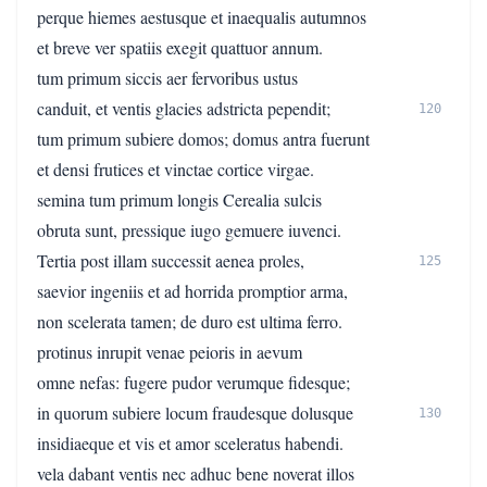
perque hiemes aestusque et inaequalis autumnos
et breve ver spatiis exegit quattuor annum.
tum primum siccis aer fervoribus ustus
canduit, et ventis glacies adstricta pependit;
120
tum primum subiere domos; domus antra fuerunt
et densi frutices et vinctae cortice virgae.
semina tum primum longis Cerealia sulcis
obruta sunt, pressique iugo gemuere iuvenci.
Tertia post illam successit aenea proles,
125
saevior ingeniis et ad horrida promptior arma,
non scelerata tamen; de duro est ultima ferro.
protinus inrupit venae peioris in aevum
omne nefas: fugere pudor verumque fidesque;
in quorum subiere locum fraudesque dolusque
130
insidiaeque et vis et amor sceleratus habendi.
vela dabant ventis nec adhuc bene noverat illos