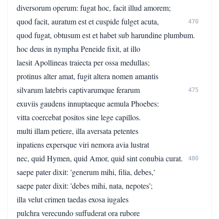
diversorum operum: fugat hoc, facit illud amorem;
quod facit, auratum est et cuspide fulget acuta,
470
quod fugat, obtusum est et habet sub harundine plumbum.
hoc deus in nympha Peneide fixit, at illo
laesit Apollineas traiecta per ossa medullas;
protinus alter amat, fugit altera nomen amantis
silvarum latebris captivarumque ferarum
475
exuviis gaudens innuptaeque aemula Phoebes:
vitta coercebat positos sine lege capillos.
multi illam petiere, illa aversata petentes
inpatiens expersque viri nemora avia lustrat
nec, quid Hymen, quid Amor, quid sint conubia curat.
480
saepe pater dixit: 'generum mihi, filia, debes,'
saepe pater dixit: 'debes mihi, nata, nepotes';
illa velut crimen taedas exosa iugales
pulchra verecundo suffuderat ora rubore