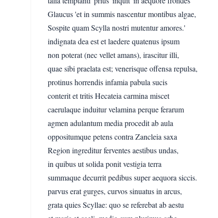
talia temptanti 'prius' inquit 'in aequore frondes'
Glaucus 'et in summis nascentur montibus algae,
Sospite quam Scylla nostri mutentur amores.'
indignata dea est et laedere quatenus ipsum
non poterat (nec vellet amans), irascitur illi,
quae sibi praelata est; venerisque offensa repulsa,
protinus horrendis infamia pabula sucis
conterit et tritis Hecateia carmina miscet
caerulaque induitur velamina perque ferarum
agmen adulantum media procedit ab aula
oppositumque petens contra Zancleia saxa
Region ingreditur ferventes aestibus undas,
in quibus ut solida ponit vestigia terra
summaque decurrit pedibus super aequora siccis.
parvus erat gurges, curvos sinuatus in arcus,
grata quies Scyllae: quo se referebat ab aestu