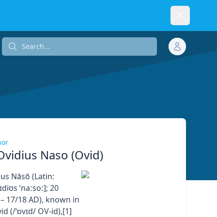
Dismiss
Search...
Search...
hor
Ovidius Naso (Ovid)
us Nāsō (Latin:
ɪdiʊs ˈnaːsoː]; 20
– 17/18 AD), known in
id (/ˈɒvɪd/ OV-id),[1]