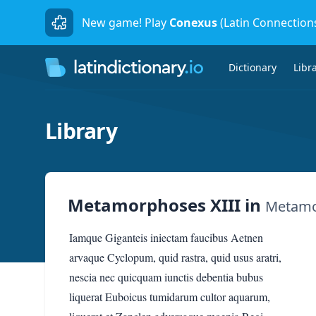
New game! Play
Conexus
(Latin Connection
Dictionary
Libr
Library
Metamorphoses XIII
in
Metamo
Iamque Giganteis iniectam faucibus Aetnen
arvaque Cyclopum, quid rastra, quid usus aratri,
nescia nec quicquam iunctis debentia bubus
liquerat Euboicus tumidarum cultor aquarum,