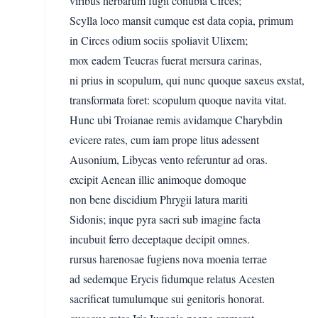
viribus herbarum fugit conubia Circes;
Scylla loco mansit cumque est data copia, primum
in Circes odium sociis spoliavit Ulixem;
mox eadem Teucras fuerat mersura carinas,
ni prius in scopulum, qui nunc quoque saxeus exstat,
transformata foret: scopulum quoque navita vitat.
Hunc ubi Troianae remis avidamque Charybdin
evicere rates, cum iam prope litus adessent
Ausonium, Libycas vento referuntur ad oras.
excipit Aenean illic animoque domoque
non bene discidium Phrygii latura mariti
Sidonis; inque pyra sacri sub imagine facta
incubuit ferro deceptaque decipit omnes.
rursus harenosae fugiens nova moenia terrae
ad sedemque Erycis fidumque relatus Acesten
sacrificat tumulumque sui genitoris honorat.