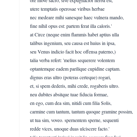
ore move sacro, sive expugnacior herba est,
utere temptatis operosae viribus herbae
nec medeare mihi sanesque haec vulnera mando,
fine nihil opus est: partem ferat illa caloris.'
at Circe (neque enim flammis habet aptius ulla
talibus ingenium, seu causa est huius in ipsa,
seu Venus indicio facit hoc offensa paterno,)
talia verba refert: 'melius sequerere volentem
optantemque eadem parilique cupidine captam.
dignus eras ultro (poteras certeque) rogari,
et, si spem dederis, mihi crede, rogaberis ultro.
neu dubites absitque tuae fiducia formae,
en ego, cum dea sim, nitidi cum filia Solis,
carmine cum tantum, tantum quoque gramine possim,
ut tua sim, voveo. spernentem sperne, sequenti
redde vices, unoque duas ulciscere facto.'