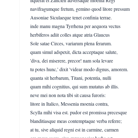
liquerat et Zanclen adversaque moenia Regi
navifragumque fretum, gemino quod litore pressum
Ausoniae Siculaeque tenet confinia terrae.
inde manu magna Tyrrhena per aequora vectus
herbiferos adiit colles atque atria Glaucus
Sole satae Circes, variarum plena ferarum.
quam simul adspexit, dicta acceptaque salute,
'diva, dei miserere, precor! nam sola levare
tu potes hunc,' dixit 'videar modo dignus, amorem.
quanta sit herbarum, Titani, potentia, nulli
quam mihi cognitius, qui sum mutatus ab illis.
neve mei non nota tibi sit causa furoris:
litore in Italico, Messenia moenia contra,
Scylla mihi visa est. pudor est promissa precesque
blanditiasque meas contemptaque verba referre;
at tu, sive aliquid regni est in carmine, carmen