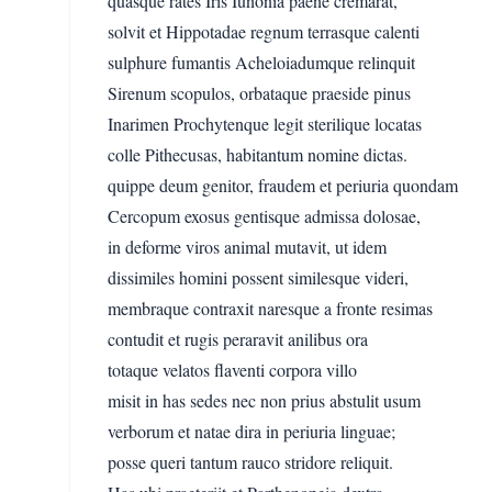
quasque rates Iris Iunonia paene cremarat,
solvit et Hippotadae regnum terrasque calenti
sulphure fumantis Acheloiadumque relinquit
Sirenum scopulos, orbataque praeside pinus
Inarimen Prochytenque legit sterilique locatas
colle Pithecusas, habitantum nomine dictas.
quippe deum genitor, fraudem et periuria quondam
Cercopum exosus gentisque admissa dolosae,
in deforme viros animal mutavit, ut idem
dissimiles homini possent similesque videri,
membraque contraxit naresque a fronte resimas
contudit et rugis peraravit anilibus ora
totaque velatos flaventi corpora villo
misit in has sedes nec non prius abstulit usum
verborum et natae dira in periuria linguae;
posse queri tantum rauco stridore reliquit.