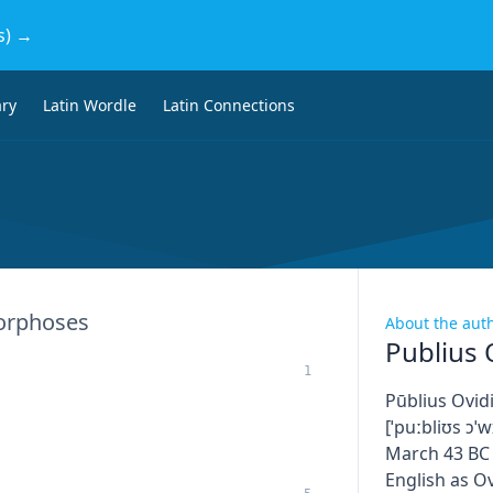
s) →
ary
Latin Wordle
Latin Connections
rphoses
About the aut
Publius 
1
Pūblius Ovidi
[ˈpuːbliʊs ɔˈw
March 43 BC 
English as Ov