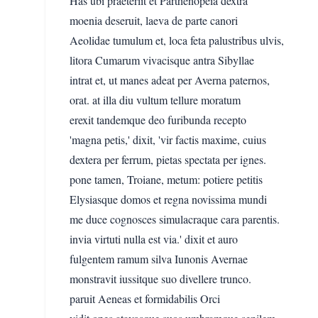
Has ubi praeteriit et Parthenopeia dextra
moenia deseruit, laeva de parte canori
Aeolidae tumulum et, loca feta palustribus ulvis,
litora Cumarum vivacisque antra Sibyllae
intrat et, ut manes adeat per Averna paternos,
orat. at illa diu vultum tellure moratum
erexit tandemque deo furibunda recepto
'magna petis,' dixit, 'vir factis maxime, cuius
dextera per ferrum, pietas spectata per ignes.
pone tamen, Troiane, metum: potiere petitis
Elysiasque domos et regna novissima mundi
me duce cognosces simulacraque cara parentis.
invia virtuti nulla est via.' dixit et auro
fulgentem ramum silva Iunonis Avernae
monstravit iussitque suo divellere trunco.
paruit Aeneas et formidabilis Orci