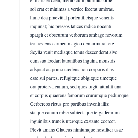
et maris et caeli, medio cum plurimus orbe
sol erat et minimas a vertice fecerat umbras.
hunc dea praevitiat portentificisque venenis
inquinat; hic pressos latices radice nocenti
spargit et obscurum verborum ambage novorum
ter noviens carmen magico demurmurat ore.
Scylla venit mediaque tenus descenderat alvo,
cum sua foedari latrantibus inguina monstris
adspicit ac primo credens non corporis illas
esse sui partes, refugitque abigitque timetque
ora proterva canum, sed quos fugit, attrahit una
et corpus quaerens femorum crurumque pedumque
Cerbereos rictus pro partibus invenit illis:
statque canum rabie subiectaque terga ferarum
inguinibus truncis uteroque exstante coercet.
Flevit amans Glaucus nimiumque hostiliter usae