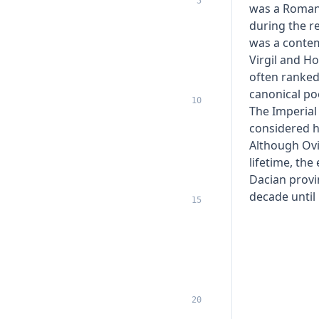
5
was a Roman
during the r
was a contem
Virgil and H
often ranked
canonical poe
10
The Imperial
considered hi
Although Ovi
lifetime, th
Dacian provi
decade until 
15
20