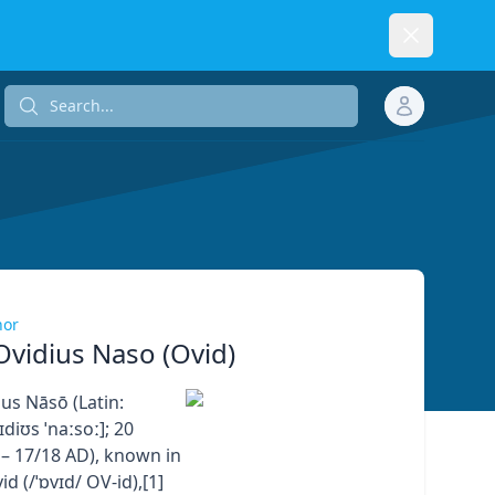
Dismiss
Search...
Search...
hor
Ovidius Naso (Ovid)
us Nāsō (Latin:
ɪdiʊs ˈnaːsoː]; 20
– 17/18 AD), known in
id (/ˈɒvɪd/ OV-id),[1]