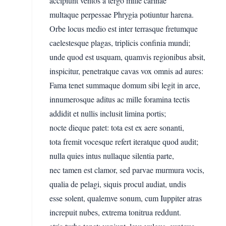
accipiunt ventos a tergo mille carinae
multaque perpessae Phrygia potiuntur harena.
Orbe locus medio est inter terrasque fretumque
caelestesque plagas, triplicis confinia mundi;
unde quod est usquam, quamvis regionibus absit,
inspicitur, penetratque cavas vox omnis ad aures:
Fama tenet summaque domum sibi legit in arce,
innumerosque aditus ac mille foramina tectis
addidit et nullis inclusit limina portis;
nocte dieque patet: tota est ex aere sonanti,
tota fremit vocesque refert iteratque quod audit;
nulla quies intus nullaque silentia parte,
nec tamen est clamor, sed parvae murmura vocis,
qualia de pelagi, siquis procul audiat, undis
esse solent, qualemve sonum, cum Iuppiter atras
increpuit nubes, extrema tonitrua reddunt.