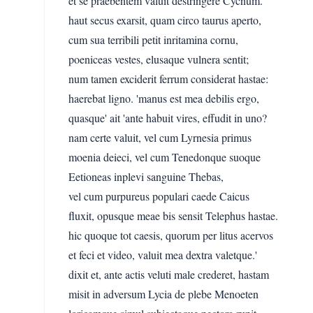
et se praebentem valuit destringere Cycnum.
haut secus exarsit, quam circo taurus aperto,
cum sua terribili petit inritamina cornu,
poeniceas vestes, elusaque vulnera sentit;
num tamen exciderit ferrum considerat hastae:
haerebat ligno. 'manus est mea debilis ergo,
quasque' ait 'ante habuit vires, effudit in uno?
nam certe valuit, vel cum Lyrnesia primus
moenia deieci, vel cum Tenedonque suoque
Eetioneas inplevi sanguine Thebas,
vel cum purpureus populari caede Caicus
fluxit, opusque meae bis sensit Telephus hastae.
hic quoque tot caesis, quorum per litus acervos
et feci et video, valuit mea dextra valetque.'
dixit et, ante actis veluti male crederet, hastam
misit in adversum Lycia de plebe Menoeten