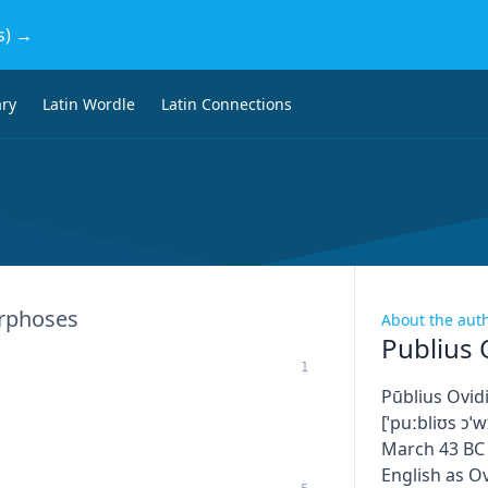
s) →
ary
Latin Wordle
Latin Connections
rphoses
About the aut
Publius 
1
Pūblius Ovidi
[ˈpuːbliʊs ɔˈw
March 43 BC 
English as Ov