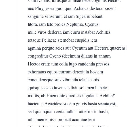
stant Danais, fortisque animae nece cognitus Hector.
nec Phryges exiguo, quid Achaica dextera posset,
sanguine senserunt, et iam Sigea rubebant
litora, iam leto proles Neptunia, Cycnus,
mille viros dederat, iam curru instabat Achilles
totaque Peliacae sternebat cuspidis ictu
agmina perque acies aut Cycnum aut Hectora quaerens
congreditur Cycno (decimum dilatus in annum
Hector erat): tum colla iugo candentia pressos
exhortatus equos currum derexit in hostem
concutiensque suis vibrantia tela lacertis
'quisquis es, o iuvenis,' dixit 'solamen habeto
mortis, ab Haemonio quod sis iugulatus Achille!'
hactenus Aeacides: vocem gravis hasta secuta est,
sed quamquam certa nullus fuit error in hasta,
nil tamen emissi profecit acumine ferri