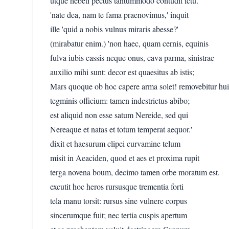
utque hebeti pectus tantummodo contudit ictu.
'nate dea, nam te fama praenovimus,' inquit
ille 'quid a nobis vulnus miraris abesse?'
(mirabatur enim.) 'non haec, quam cernis, equinis
fulva iubis cassis neque onus, cava parma, sinistrae
auxilio mihi sunt: decor est quaesitus ab istis;
Mars quoque ob hoc capere arma solet! removebitur hu
tegminis officium: tamen indestrictus abibo;
est aliquid non esse satum Nereide, sed qui
Nereaque et natas et totum temperat aequor.'
dixit et haesurum clipei curvamine telum
misit in Aeaciden, quod et aes et proxima rupit
terga novena boum, decimo tamen orbe moratum est.
excutit hoc heros rursusque trementia forti
tela manu torsit: rursus sine vulnere corpus
sincerumque fuit; nec tertia cuspis apertum