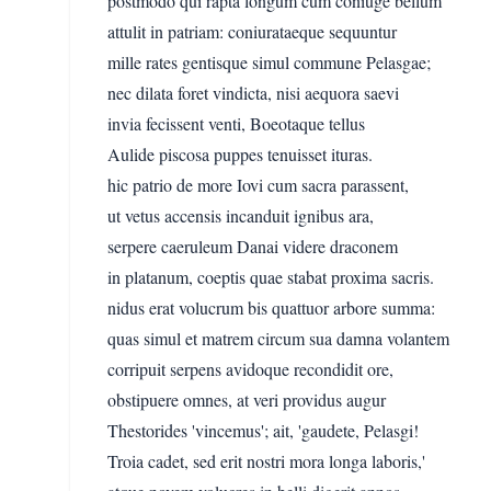
postmodo qui rapta longum cum coniuge bellum
attulit in patriam: coniurataeque sequuntur
mille rates gentisque simul commune Pelasgae;
nec dilata foret vindicta, nisi aequora saevi
invia fecissent venti, Boeotaque tellus
Aulide piscosa puppes tenuisset ituras.
hic patrio de more Iovi cum sacra parassent,
ut vetus accensis incanduit ignibus ara,
serpere caeruleum Danai videre draconem
in platanum, coeptis quae stabat proxima sacris.
nidus erat volucrum bis quattuor arbore summa:
quas simul et matrem circum sua damna volantem
corripuit serpens avidoque recondidit ore,
obstipuere omnes, at veri providus augur
Thestorides 'vincemus'; ait, 'gaudete, Pelasgi!
Troia cadet, sed erit nostri mora longa laboris,'