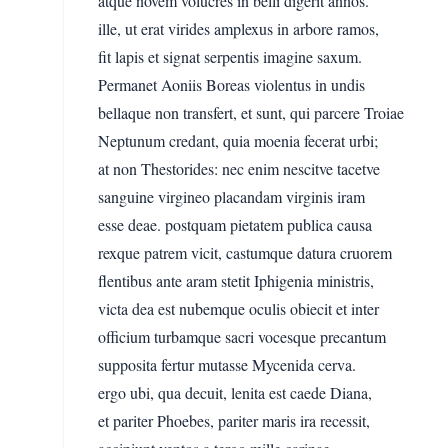
atque novem volucres in belli digerit annos.
ille, ut erat virides amplexus in arbore ramos,
fit lapis et signat serpentis imagine saxum.
Permanet Aoniis Boreas violentus in undis
bellaque non transfert, et sunt, qui parcere Troiae
Neptunum credant, quia moenia fecerat urbi;
at non Thestorides: nec enim nescitve tacetve
sanguine virgineo placandam virginis iram
esse deae. postquam pietatem publica causa
rexque patrem vicit, castumque datura cruorem
flentibus ante aram stetit Iphigenia ministris,
victa dea est nubemque oculis obiecit et inter
officium turbamque sacri vocesque precantum
supposita fertur mutasse Mycenida cerva.
ergo ubi, qua decuit, lenita est caede Diana,
et pariter Phoebes, pariter maris ira recessit,