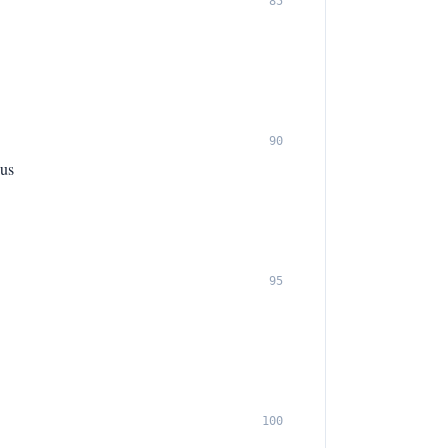
85
90
ius
95
100