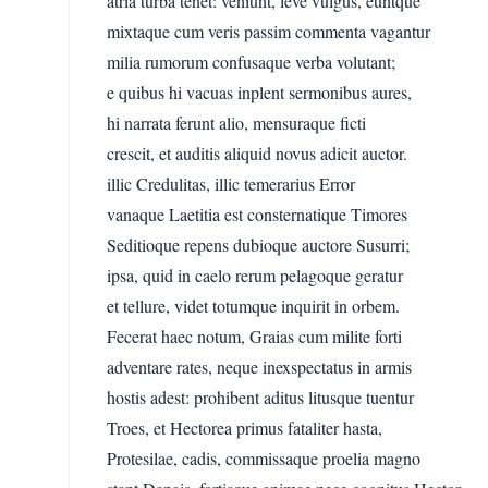
atria turba tenet: veniunt, leve vulgus, euntque
mixtaque cum veris passim commenta vagantur
milia rumorum confusaque verba volutant;
e quibus hi vacuas inplent sermonibus aures,
hi narrata ferunt alio, mensuraque ficti
crescit, et auditis aliquid novus adicit auctor.
illic Credulitas, illic temerarius Error
vanaque Laetitia est consternatique Timores
Seditioque repens dubioque auctore Susurri;
ipsa, quid in caelo rerum pelagoque geratur
et tellure, videt totumque inquirit in orbem.
Fecerat haec notum, Graias cum milite forti
adventare rates, neque inexspectatus in armis
hostis adest: prohibent aditus litusque tuentur
Troes, et Hectorea primus fataliter hasta,
Protesilae, cadis, commissaque proelia magno