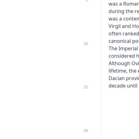
5
was a Roman
during the r
was a contem
Virgil and H
often ranked
canonical poe
10
The Imperial
considered hi
Although Ovi
lifetime, th
Dacian provi
decade until 
15
20