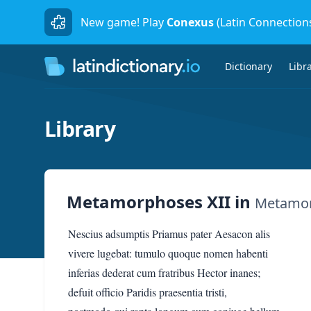
New game! Play
Conexus
(Latin Connection
Dictionary
Libr
Library
Metamorphoses XII
in
Metamo
Nescius adsumptis Priamus pater Aesacon alis
vivere lugebat: tumulo quoque nomen habenti
inferias dederat cum fratribus Hector inanes;
defuit officio Paridis praesentia tristi,