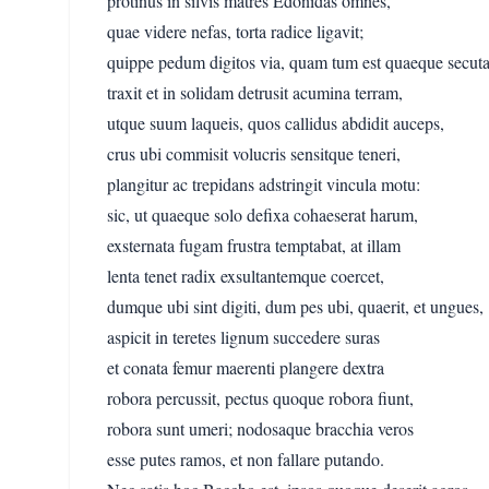
protinus in silvis matres Edonidas omnes,
quae videre nefas, torta radice ligavit;
quippe pedum digitos via, quam tum est quaeque secuta
traxit et in solidam detrusit acumina terram,
utque suum laqueis, quos callidus abdidit auceps,
crus ubi commisit volucris sensitque teneri,
plangitur ac trepidans adstringit vincula motu:
sic, ut quaeque solo defixa cohaeserat harum,
exsternata fugam frustra temptabat, at illam
lenta tenet radix exsultantemque coercet,
dumque ubi sint digiti, dum pes ubi, quaerit, et ungues,
aspicit in teretes lignum succedere suras
et conata femur maerenti plangere dextra
robora percussit, pectus quoque robora fiunt,
robora sunt umeri; nodosaque bracchia veros
esse putes ramos, et non fallare putando.