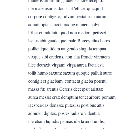
muneris arbitrium gaudens altore recepto.
ille male usurus donis ait 'effice, quicquid
corpore contigero, fulvum vertatur in aurum.'
adnuit optatis nocituraque munera solvit
Liber et indoluit, quod non meliora petisset.
laetus abit gaudetque malo Berecyntius heros
pollicitique fidem tangendo singula temptat
vixque sibi credens, non alta fronde virentem
ilice detraxit virgam: virga aurea facta est;
tollit humo saxum: saxum quoque palluit auro;
contigit et glaebam: contactu glaeba potenti
massa fit; arentis Cereris decerpsit aristas:
aurea messis erat; demptum tenet arbore pomum:
Hesperidas donasse putes; si postibus altis
admovit digitos, postes radiare videntur;
ille etiam liquidis palmas ubi laverat undis,