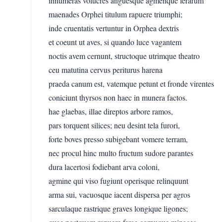
innumeras volucres anguesque agmenque ferarum
maenades Orphei titulum rapuere triumphi;
inde cruentatis vertuntur in Orphea dextris
et coeunt ut aves, si quando luce vagantem
noctis avem cernunt, structoque utrimque theatro
ceu matutina cervus periturus harena
praeda canum est, vatemque petunt et fronde virentes
coniciunt thyrsos non haec in munera factos.
hae glaebas, illae direptos arbore ramos,
pars torquent silices; neu desint tela furori,
forte boves presso subigebant vomere terram,
nec procul hinc multo fructum sudore parantes
dura lacertosi fodiebant arva coloni,
agmine qui viso fugiunt operisque relinquunt
arma sui, vacuosque iacent dispersa per agros
sarculaque rastrique graves longique ligones;