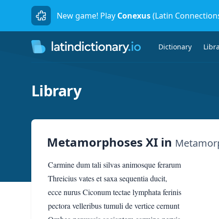
New game! Play
Conexus
(Latin Connection
Dictionary
Libr
Library
Metamorphoses XI
in
Metamor
Carmine dum tali silvas animosque ferarum
Threicius vates et saxa sequentia ducit,
ecce nurus Ciconum tectae lymphata ferinis
pectora velleribus tumuli de vertice cernunt