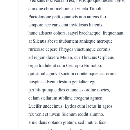
Nec satis hoc Baccho est, ipsos quoque deserit agros
cumque choro meliore sui vineta Timoli
Pactolonque petit, quamvis non aureus illo
tempore nec caris erat invidiosus harenis.
hunc adsueta cohors, satyri bacchaeque, frequentant,
at Silenus abest: titubantem annisque meroque
ruricolae cepere Phryges vinctumque coronis
ad regem duxere Midan, cui Thracius Orpheus
orgia tradiderat cum Cecropio Eumolpo.
qui simul agnovit socium comitemque sacrorum,
hospitis adventu festum genialiter egit
per bis quinque dies et iunctas ordine noctes,
et iam stellarum sublime coegerat agmen
Lucifer undecimus, Lydos cum laetus in agros
rex venit et iuveni Silenum reddit alumno.
Huic deus optandi gratum, sed inutile, fecit