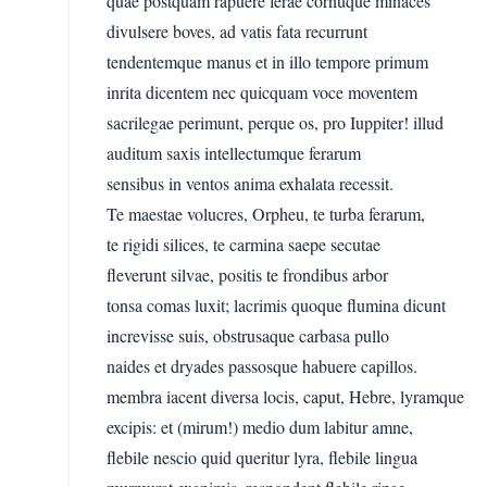
quae postquam rapuere ferae cornuque minaces
divulsere boves, ad vatis fata recurrunt
tendentemque manus et in illo tempore primum
inrita dicentem nec quicquam voce moventem
sacrilegae perimunt, perque os, pro Iuppiter! illud
auditum saxis intellectumque ferarum
sensibus in ventos anima exhalata recessit.
Te maestae volucres, Orpheu, te turba ferarum,
te rigidi silices, te carmina saepe secutae
fleverunt silvae, positis te frondibus arbor
tonsa comas luxit; lacrimis quoque flumina dicunt
increvisse suis, obstrusaque carbasa pullo
naides et dryades passosque habuere capillos.
membra iacent diversa locis, caput, Hebre, lyramque
excipis: et (mirum!) medio dum labitur amne,
flebile nescio quid queritur lyra, flebile lingua