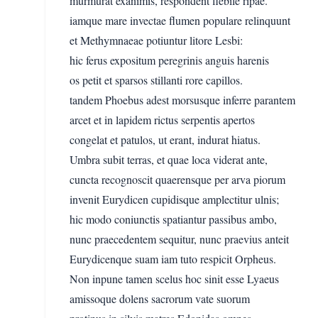
murmurat exanimis, respondent flebile ripae.
iamque mare invectae flumen populare relinquunt
et Methymnaeae potiuntur litore Lesbi:
hic ferus expositum peregrinis anguis harenis
os petit et sparsos stillanti rore capillos.
tandem Phoebus adest morsusque inferre parantem
arcet et in lapidem rictus serpentis apertos
congelat et patulos, ut erant, indurat hiatus.
Umbra subit terras, et quae loca viderat ante,
cuncta recognoscit quaerensque per arva piorum
invenit Eurydicen cupidisque amplectitur ulnis;
hic modo coniunctis spatiantur passibus ambo,
nunc praecedentem sequitur, nunc praevius anteit
Eurydicenque suam iam tuto respicit Orpheus.
Non inpune tamen scelus hoc sinit esse Lyaeus
amissoque dolens sacrorum vate suorum