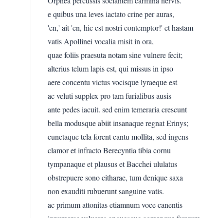
Orphea percussis sociantem carmina nervis.
e quibus una leves iactato crine per auras,
'en,' ait 'en, hic est nostri contemptor!' et hastam
vatis Apollinei vocalia misit in ora,
quae foliis praesuta notam sine vulnere fecit;
alterius telum lapis est, qui missus in ipso
aere concentu victus vocisque lyraeque est
ac veluti supplex pro tam furialibus ausis
ante pedes iacuit. sed enim temeraria crescunt
bella modusque abiit insanaque regnat Erinys;
cunctaque tela forent cantu mollita, sed ingens
clamor et infracto Berecyntia tibia cornu
tympanaque et plausus et Bacchei ululatus
obstrepuere sono citharae, tum denique saxa
non exauditi rubuerunt sanguine vatis.
ac primum attonitas etiamnum voce canentis