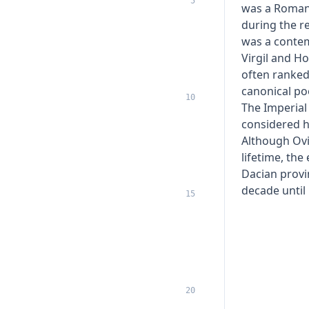
5
was a Roman
during the r
was a contem
Virgil and H
often ranked
canonical poe
10
The Imperial
considered hi
Although Ovi
lifetime, th
Dacian provi
decade until 
15
20