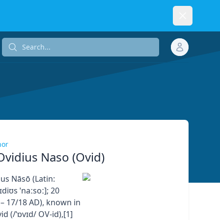
Dismiss
Search...
Search...
hor
Ovidius Naso (Ovid)
us Nāsō (Latin:
ɪdiʊs ˈnaːsoː]; 20
– 17/18 AD), known in
id (/ˈɒvɪd/ OV-id),[1]