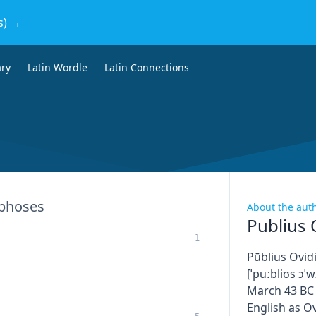
s) →
ary
Latin Wordle
Latin Connections
phoses
About the aut
Publius 
1
Pūblius Ovidi
[ˈpuːbliʊs ɔˈw
March 43 BC 
English as Ov