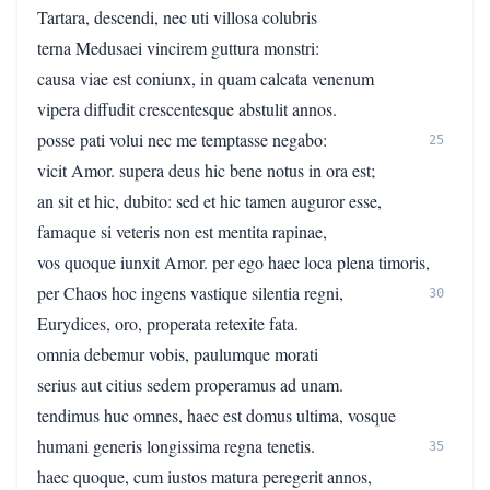
Tartara, descendi, nec uti villosa colubris
terna Medusaei vincirem guttura monstri:
causa viae est coniunx, in quam calcata venenum
vipera diffudit crescentesque abstulit annos.
posse pati volui nec me temptasse negabo:
25
vicit Amor. supera deus hic bene notus in ora est;
an sit et hic, dubito: sed et hic tamen auguror esse,
famaque si veteris non est mentita rapinae,
vos quoque iunxit Amor. per ego haec loca plena timoris,
per Chaos hoc ingens vastique silentia regni,
30
Eurydices, oro, properata retexite fata.
omnia debemur vobis, paulumque morati
serius aut citius sedem properamus ad unam.
tendimus huc omnes, haec est domus ultima, vosque
humani generis longissima regna tenetis.
35
haec quoque, cum iustos matura peregerit annos,