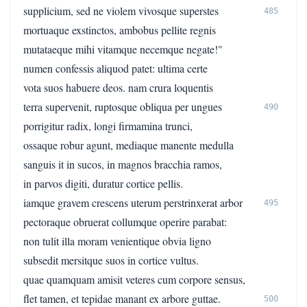
supplicium, sed ne violem vivosque superstes
485
mortuaque exstinctos, ambobus pellite regnis
mutataeque mihi vitamque necemque negate!"
numen confessis aliquod patet: ultima certe
vota suos habuere deos. nam crura loquentis
terra supervenit, ruptosque obliqua per ungues
490
porrigitur radix, longi firmamina trunci,
ossaque robur agunt, mediaque manente medulla
sanguis it in sucos, in magnos bracchia ramos,
in parvos digiti, duratur cortice pellis.
iamque gravem crescens uterum perstrinxerat arbor
495
pectoraque obruerat collumque operire parabat:
non tulit illa moram venientique obvia ligno
subsedit mersitque suos in cortice vultus.
quae quamquam amisit veteres cum corpore sensus,
flet tamen, et tepidae manant ex arbore guttae.
500