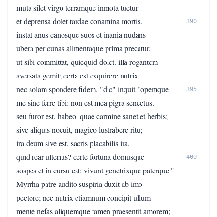
muta silet virgo terramque inmota tuetur
et deprensa dolet tardae conamina mortis.
390
instat anus canosque suos et inania nudans
ubera per cunas alimentaque prima precatur,
ut sibi committat, quicquid dolet. illa rogantem
aversata gemit; certa est exquirere nutrix
nec solam spondere fidem. "dic" inquit "opemque
395
me sine ferre tibi: non est mea pigra senectus.
seu furor est, habeo, quae carmine sanet et herbis;
sive aliquis nocuit, magico lustrabere ritu;
ira deum sive est, sacris placabilis ira.
quid rear ulterius? certe fortuna domusque
400
sospes et in cursu est: vivunt genetrixque paterque."
Myrrha patre audito suspiria duxit ab imo
pectore; nec nutrix etiamnum concipit ullum
mente nefas aliquemque tamen praesentit amorem;