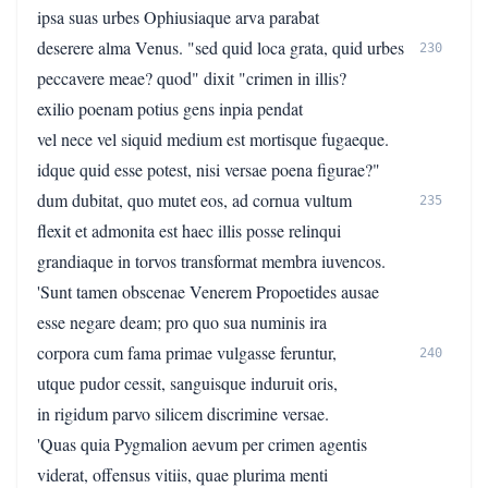
ipsa suas urbes Ophiusiaque arva parabat
deserere alma Venus. "sed quid loca grata, quid urbes
230
peccavere meae? quod" dixit "crimen in illis?
exilio poenam potius gens inpia pendat
vel nece vel siquid medium est mortisque fugaeque.
idque quid esse potest, nisi versae poena figurae?"
dum dubitat, quo mutet eos, ad cornua vultum
235
flexit et admonita est haec illis posse relinqui
grandiaque in torvos transformat membra iuvencos.
'Sunt tamen obscenae Venerem Propoetides ausae
esse negare deam; pro quo sua numinis ira
corpora cum fama primae vulgasse feruntur,
240
utque pudor cessit, sanguisque induruit oris,
in rigidum parvo silicem discrimine versae.
'Quas quia Pygmalion aevum per crimen agentis
viderat, offensus vitiis, quae plurima menti