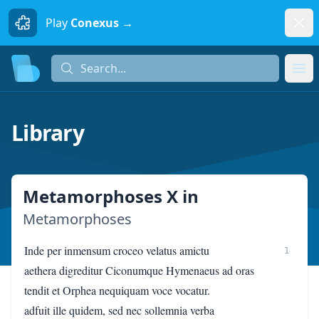
Dism
Play
Conexus →
Search...
Search...
Ope
Library
Metamorphoses X
in
Metamorphoses
Inde per inmensum croceo velatus amictu
1
aethera digreditur Ciconumque Hymenaeus ad oras
tendit et Orphea nequiquam voce vocatur.
adfuit ille quidem, sed nec sollemnia verba