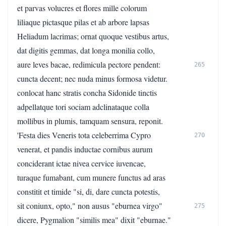
et parvas volucres et flores mille colorum
liliaque pictasque pilas et ab arbore lapsas
Heliadum lacrimas; ornat quoque vestibus artus,
dat digitis gemmas, dat longa monilia collo,
aure leves bacae, redimicula pectore pendent:
265
cuncta decent; nec nuda minus formosa videtur.
conlocat hanc stratis concha Sidonide tinctis
adpellatque tori sociam adclinataque colla
mollibus in plumis, tamquam sensura, reponit.
'Festa dies Veneris tota celeberrima Cypro
270
venerat, et pandis inductae cornibus aurum
conciderant ictae nivea cervice iuvencae,
turaque fumabant, cum munere functus ad aras
constitit et timide "si, di, dare cuncta potestis,
sit coniunx, opto," non ausus "eburnea virgo"
275
dicere, Pygmalion "similis mea" dixit "eburnae."