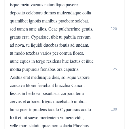
isque metu vacuus naturalique pavore
deposito celebrare domos mulcendaque colla
quamlibet ignotis manibus praebere solebat.
sed tamen ante alios, Ceae pulcherrime gentis,
120
gratus erat, Cyparisse, tibi: tu pabula cervum
ad nova, tu liquidi ducebas fontis ad undam,
tu modo texebas varios per cornua flores,
nunc eques in tergo residens huc laetus et illuc
mollia purpureis frenabas ora capistris.
125
Aestus erat mediusque dies, solisque vapore
concava litorei fervebant bracchia Cancri:
fessus in herbosa posuit sua corpora terra
cervus et arborea frigus ducebat ab umbra.
hunc puer inprudens iaculo Cyparissus acuto
130
fixit et, ut saevo morientem vulnere vidit,
velle mori statuit. quae non solacia Phoebus