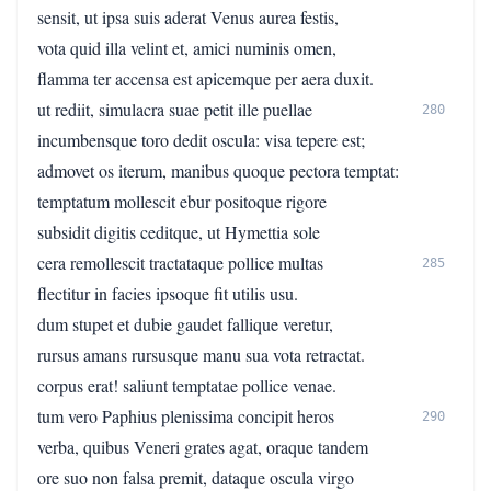
sensit, ut ipsa suis aderat Venus aurea festis,
vota quid illa velint et, amici numinis omen,
flamma ter accensa est apicemque per aera duxit.
ut rediit, simulacra suae petit ille puellae
280
incumbensque toro dedit oscula: visa tepere est;
admovet os iterum, manibus quoque pectora temptat:
temptatum mollescit ebur positoque rigore
subsidit digitis ceditque, ut Hymettia sole
cera remollescit tractataque pollice multas
285
flectitur in facies ipsoque fit utilis usu.
dum stupet et dubie gaudet fallique veretur,
rursus amans rursusque manu sua vota retractat.
corpus erat! saliunt temptatae pollice venae.
tum vero Paphius plenissima concipit heros
290
verba, quibus Veneri grates agat, oraque tandem
ore suo non falsa premit, dataque oscula virgo