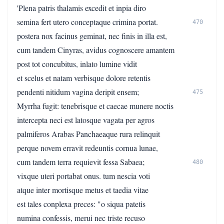
'Plena patris thalamis excedit et inpia diro
semina fert utero conceptaque crimina portat.
470
postera nox facinus geminat, nec finis in illa est,
cum tandem Cinyras, avidus cognoscere amantem
post tot concubitus, inlato lumine vidit
et scelus et natam verbisque dolore retentis
pendenti nitidum vagina deripit ensem;
475
Myrrha fugit: tenebrisque et caecae munere noctis
intercepta neci est latosque vagata per agros
palmiferos Arabas Panchaeaque rura relinquit
perque novem erravit redeuntis cornua lunae,
cum tandem terra requievit fessa Sabaea;
480
vixque uteri portabat onus. tum nescia voti
atque inter mortisque metus et taedia vitae
est tales conplexa preces: "o siqua patetis
numina confessis, merui nec triste recuso