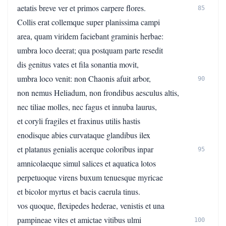
aetatis breve ver et primos carpere flores.
85
Collis erat collemque super planissima campi
area, quam viridem faciebant graminis herbae:
umbra loco deerat; qua postquam parte resedit
dis genitus vates et fila sonantia movit,
umbra loco venit: non Chaonis afuit arbor,
90
non nemus Heliadum, non frondibus aesculus altis,
nec tiliae molles, nec fagus et innuba laurus,
et coryli fragiles et fraxinus utilis hastis
enodisque abies curvataque glandibus ilex
et platanus genialis acerque coloribus inpar
95
amnicolaeque simul salices et aquatica lotos
perpetuoque virens buxum tenuesque myricae
et bicolor myrtus et bacis caerula tinus.
vos quoque, flexipedes hederae, venistis et una
pampineae vites et amictae vitibus ulmi
100