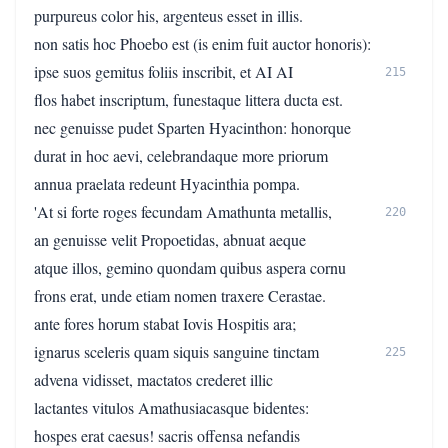
purpureus color his, argenteus esset in illis.
non satis hoc Phoebo est (is enim fuit auctor honoris):
ipse suos gemitus foliis inscribit, et AI AI
215
flos habet inscriptum, funestaque littera ducta est.
nec genuisse pudet Sparten Hyacinthon: honorque
durat in hoc aevi, celebrandaque more priorum
annua praelata redeunt Hyacinthia pompa.
'At si forte roges fecundam Amathunta metallis,
220
an genuisse velit Propoetidas, abnuat aeque
atque illos, gemino quondam quibus aspera cornu
frons erat, unde etiam nomen traxere Cerastae.
ante fores horum stabat Iovis Hospitis ara;
ignarus sceleris quam siquis sanguine tinctam
225
advena vidisset, mactatos crederet illic
lactantes vitulos Amathusiacasque bidentes:
hospes erat caesus! sacris offensa nefandis