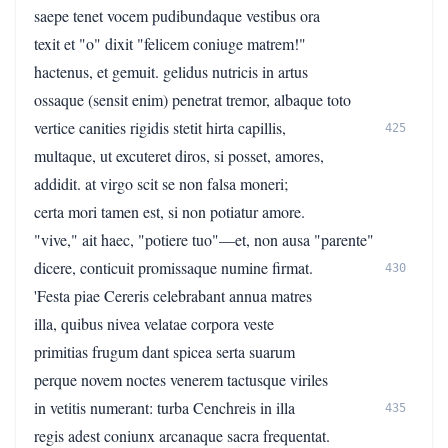
saepe tenet vocem pudibundaque vestibus ora
texit et "o" dixit "felicem coniuge matrem!"
hactenus, et gemuit. gelidus nutricis in artus
ossaque (sensit enim) penetrat tremor, albaque toto
vertice canities rigidis stetit hirta capillis,
425
multaque, ut excuteret diros, si posset, amores,
addidit. at virgo scit se non falsa moneri;
certa mori tamen est, si non potiatur amore.
"vive," ait haec, "potiere tuo"—et, non ausa "parente"
dicere, conticuit promissaque numine firmat.
430
'Festa piae Cereris celebrabant annua matres
illa, quibus nivea velatae corpora veste
primitias frugum dant spicea serta suarum
perque novem noctes venerem tactusque viriles
in vetitis numerant: turba Cenchreis in illa
435
regis adest coniunx arcanaque sacra frequentat.