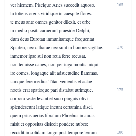
ver hiemem, Piscique Aries succedit aquoso,
165
tu totiens oreris viridique in caespite flores.
te meus ante omnes genitor dilexit, et orbe
in medio positi caruerunt praeside Delphi,
dum deus Eurotan inmunitamque frequentat
Sparten, nec citharae nec sunt in honore sagittae:
170
inmemor ipse sui non retia ferre recusat,
non tenuisse canes, non per iuga montis iniqui
ire comes, longaque alit adsuetudine flammas.
iamque fere medius Titan venientis et actae
noctis erat spatioque pari distabat utrimque,
175
corpora veste levant et suco pinguis olivi
splendescunt latique ineunt certamina disci.
quem prius aerias libratum Phoebus in auras
misit et oppositas disiecit pondere nubes;
reccidit in solidam longo post tempore terram
180