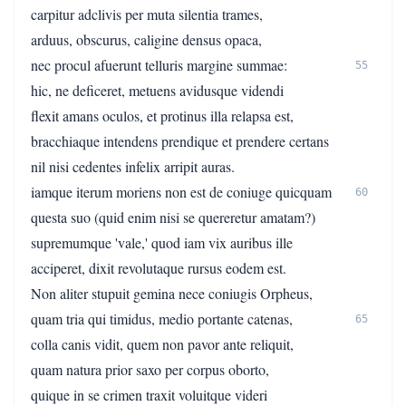
carpitur adclivis per muta silentia trames,
arduus, obscurus, caligine densus opaca,
nec procul afuerunt telluris margine summae:
55
hic, ne deficeret, metuens avidusque videndi
flexit amans oculos, et protinus illa relapsa est,
bracchiaque intendens prendique et prendere certans
nil nisi cedentes infelix arripit auras.
iamque iterum moriens non est de coniuge quicquam
60
questa suo (quid enim nisi se quereretur amatam?)
supremumque 'vale,' quod iam vix auribus ille
acciperet, dixit revolutaque rursus eodem est.
Non aliter stupuit gemina nece coniugis Orpheus,
quam tria qui timidus, medio portante catenas,
65
colla canis vidit, quem non pavor ante reliquit,
quam natura prior saxo per corpus oborto,
quique in se crimen traxit voluitque videri