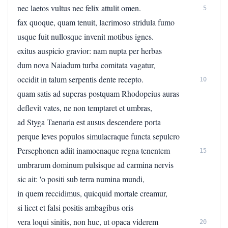
nec laetos vultus nec felix attulit omen.
5
fax quoque, quam tenuit, lacrimoso stridula fumo
usque fuit nullosque invenit motibus ignes.
exitus auspicio gravior: nam nupta per herbas
dum nova Naiadum turba comitata vagatur,
occidit in talum serpentis dente recepto.
10
quam satis ad superas postquam Rhodopeius auras
deflevit vates, ne non temptaret et umbras,
ad Styga Taenaria est ausus descendere porta
perque leves populos simulacraque functa sepulcro
Persephonen adiit inamoenaque regna tenentem
15
umbrarum dominum pulsisque ad carmina nervis
sic ait: 'o positi sub terra numina mundi,
in quem reccidimus, quicquid mortale creamur,
si licet et falsi positis ambagibus oris
vera loqui sinitis, non huc, ut opaca viderem
20