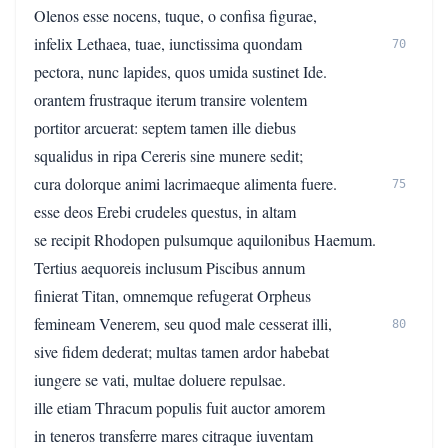
Olenos esse nocens, tuque, o confisa figurae,
infelix Lethaea, tuae, iunctissima quondam
70
pectora, nunc lapides, quos umida sustinet Ide.
orantem frustraque iterum transire volentem
portitor arcuerat: septem tamen ille diebus
squalidus in ripa Cereris sine munere sedit;
cura dolorque animi lacrimaeque alimenta fuere.
75
esse deos Erebi crudeles questus, in altam
se recipit Rhodopen pulsumque aquilonibus Haemum.
Tertius aequoreis inclusum Piscibus annum
finierat Titan, omnemque refugerat Orpheus
femineam Venerem, seu quod male cesserat illi,
80
sive fidem dederat; multas tamen ardor habebat
iungere se vati, multae doluere repulsae.
ille etiam Thracum populis fuit auctor amorem
in teneros transferre mares citraque iuventam