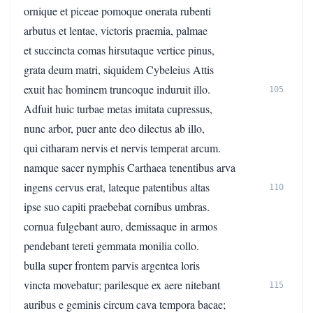
ornique et piceae pomoque onerata rubenti
arbutus et lentae, victoris praemia, palmae
et succincta comas hirsutaque vertice pinus,
grata deum matri, siquidem Cybeleius Attis
exuit hac hominem truncoque induruit illo.
105
Adfuit huic turbae metas imitata cupressus,
nunc arbor, puer ante deo dilectus ab illo,
qui citharam nervis et nervis temperat arcum.
namque sacer nymphis Carthaea tenentibus arva
ingens cervus erat, lateque patentibus altas
110
ipse suo capiti praebebat cornibus umbras.
cornua fulgebant auro, demissaque in armos
pendebant tereti gemmata monilia collo.
bulla super frontem parvis argentea loris
vincta movebatur; parilesque ex aere nitebant
115
auribus e geminis circum cava tempora bacae;