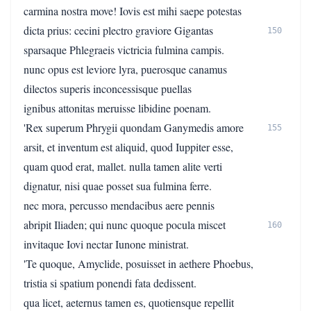
carmina nostra move! Iovis est mihi saepe potestas
dicta prius: cecini plectro graviore Gigantas
150
sparsaque Phlegraeis victricia fulmina campis.
nunc opus est leviore lyra, puerosque canamus
dilectos superis inconcessisque puellas
ignibus attonitas meruisse libidine poenam.
'Rex superum Phrygii quondam Ganymedis amore
155
arsit, et inventum est aliquid, quod Iuppiter esse,
quam quod erat, mallet. nulla tamen alite verti
dignatur, nisi quae posset sua fulmina ferre.
nec mora, percusso mendacibus aere pennis
abripit Iliaden; qui nunc quoque pocula miscet
160
invitaque Iovi nectar Iunone ministrat.
'Te quoque, Amyclide, posuisset in aethere Phoebus,
tristia si spatium ponendi fata dedissent.
qua licet, aeternus tamen es, quotiensque repellit