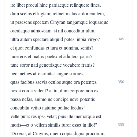
ire libet procul hinc patriaeque relinquere fines,
dum scelus effugiam; retinet malus ardor euntem,
ut praesens spectem Cinyran tangamque loquarque
osculaque admoveam, si nil conceditur ultra.
ultra autem spectare aliquid potes, inpia virgo?
345
et quot confundas et iura et nomina, sentis?
tune eris et matris paelex et adultera patris?
tune soror nati genetrixque vocabere fratris?
nec metues atro crinitas angue sorores,
quas facibus saevis oculos atque ora petentes
350
noxia corda vident? at tu, dum corpore non es
passa nefas, animo ne concipe neve potentis
concubitu vetito naturae pollue foedus!
velle puta: res ipsa vetat; pius ille memorque est
moris—et o vellem similis furor esset in illo!"
355
'Dixerat, at Cinyras, quem copia digna procorum,