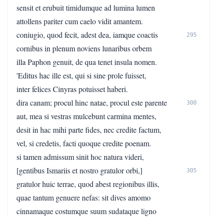
sensit et erubuit timidumque ad lumina lumen
attollens pariter cum caelo vidit amantem.
coniugio, quod fecit, adest dea, iamque coactis
295
cornibus in plenum noviens lunaribus orbem
illa Paphon genuit, de qua tenet insula nomen.
'Editus hac ille est, qui si sine prole fuisset,
inter felices Cinyras potuisset haberi.
dira canam; procul hinc natae, procul este parente
300
aut, mea si vestras mulcebunt carmina mentes,
desit in hac mihi parte fides, nec credite factum,
vel, si credetis, facti quoque credite poenam.
si tamen admissum sinit hoc natura videri,
[gentibus Ismariis et nostro gratulor orbi,]
305
gratulor huic terrae, quod abest regionibus illis,
quae tantum genuere nefas: sit dives amomo
cinnamaque costumque suum sudataque ligno