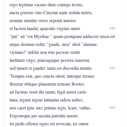
ergo legitima vacuus dum coniuge lectus,
nacta gravem vino Cinyran male sedula nutrix,
nomine mentito veros exponit amores
et faciem laudat; quaesitis virginis annis
440
"par" ait "est Myrrhae." quam postquam adducere iussa est
utque domum rediit, "gaude, mea" dixit "alumna:
vicimus!" infelix non toto pectore sentit
laetitiam virgo, praesagaque pectora maerent,
sed tamen et gaudet: tanta est discordia mentis.
445
'Tempus erat, quo cuncta silent, interque triones
flexerat obliquo plaustrum temone Bootes:
ad facinus venit illa suum; fugit aurea caelo
luna, tegunt nigrae latitantia sidera nubes;
nox caret igne suo; primus tegis, Icare, vultus,
450
Erigoneque pio sacrata parentis amore.
ter pedis offensi signo est revocata, ter omen