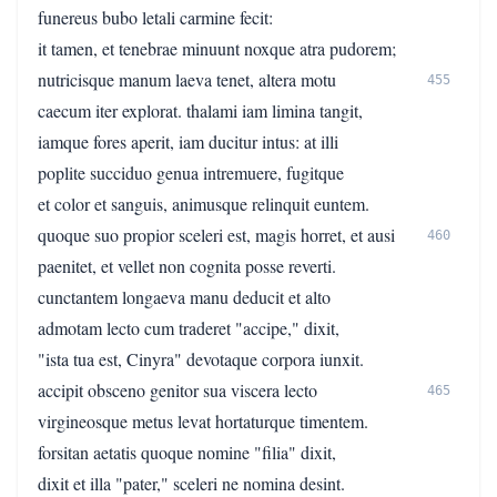
funereus bubo letali carmine fecit:
it tamen, et tenebrae minuunt noxque atra pudorem;
nutricisque manum laeva tenet, altera motu
455
caecum iter explorat. thalami iam limina tangit,
iamque fores aperit, iam ducitur intus: at illi
poplite succiduo genua intremuere, fugitque
et color et sanguis, animusque relinquit euntem.
quoque suo propior sceleri est, magis horret, et ausi
460
paenitet, et vellet non cognita posse reverti.
cunctantem longaeva manu deducit et alto
admotam lecto cum traderet "accipe," dixit,
"ista tua est, Cinyra" devotaque corpora iunxit.
accipit obsceno genitor sua viscera lecto
465
virgineosque metus levat hortaturque timentem.
forsitan aetatis quoque nomine "filia" dixit,
dixit et illa "pater," sceleri ne nomina desint.