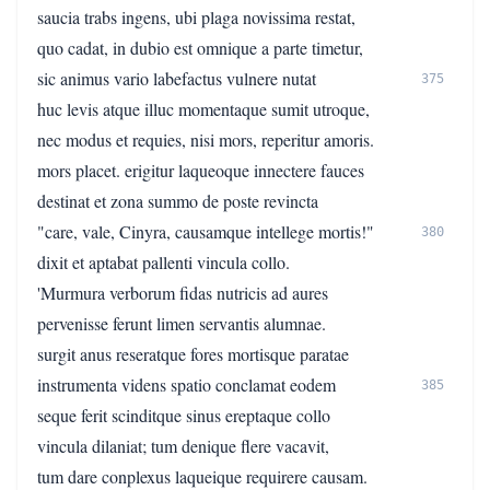
saucia trabs ingens, ubi plaga novissima restat,
quo cadat, in dubio est omnique a parte timetur,
sic animus vario labefactus vulnere nutat
375
huc levis atque illuc momentaque sumit utroque,
nec modus et requies, nisi mors, reperitur amoris.
mors placet. erigitur laqueoque innectere fauces
destinat et zona summo de poste revincta
"care, vale, Cinyra, causamque intellege mortis!"
380
dixit et aptabat pallenti vincula collo.
'Murmura verborum fidas nutricis ad aures
pervenisse ferunt limen servantis alumnae.
surgit anus reseratque fores mortisque paratae
instrumenta videns spatio conclamat eodem
385
seque ferit scinditque sinus ereptaque collo
vincula dilaniat; tum denique flere vacavit,
tum dare conplexus laqueique requirere causam.