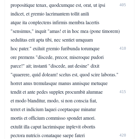
propositique tenax, quodcumque est, orat, ut ipsi
405
indicet, et gremio lacrimantem tollit anili
atque ita conplectens infirmis membra lacertis
"sensimus," inquit "amas! et in hoc mea (pone timorem)
sedulitas erit apta tibi, nec sentiet umquam
hoc pater." exiluit gremio furibunda torumque
410
ore premens "discede, precor, miseroque pudori
parce!" ait; instanti "discede, aut desine" dixit
"quaerere, quid doleam! scelus est, quod scire laboras."
horret anus tremulasque manus annisque metuque
tendit et ante pedes supplex procumbit alumnae
415
et modo blanditur, modo, si non conscia fiat,
terret et indicium laquei coeptaeque minatur
mortis et officium commisso spondet amori.
extulit illa caput lacrimisque inplevit obortis
pectora nutricis conataque saepe fateri
420