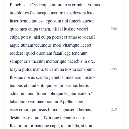
Phoebus ait "videoque tuum, mea crimina, vulnus.
tu dolor es facinusque meum: mea dextera leto
inscribenda tuo est. ego sum tibi funeris auctor.
quae mea culpa tamen, nisi si lusisse vocari
200
culpa potest, nisi culpa potest et amasse vocari?
atque utinam tecumque mori vitamque liceret
reddere! quod quoniam fatali lege tenemur,
semper eris mecum memorique haerebis in ore.
te lyra pulsa manu, te carmina nostra sonabunt,
205
flosque novus scripto gemitus imitabere nostros.
tempus et illud erit, quo se fortissimus heros
addat in hunc florem folioque legatur eodem."
talia dum vero memorantur Apollinis ore,
ecce cruor, qui fusus humo signaverat herbas,
210
desinit esse cruor, Tyrioque nitentior ostro
flos oritur formamque capit, quam lilia, si non