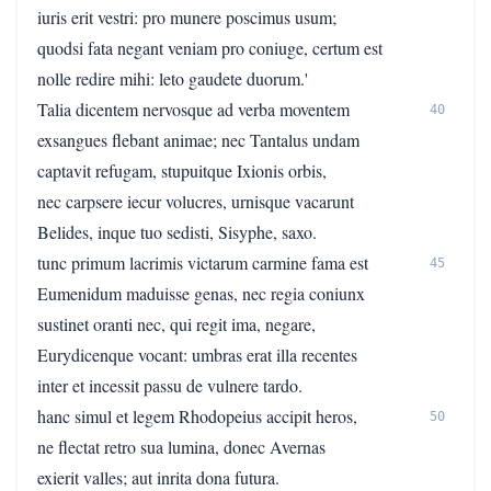
iuris erit vestri: pro munere poscimus usum;
quodsi fata negant veniam pro coniuge, certum est
nolle redire mihi: leto gaudete duorum.'
Talia dicentem nervosque ad verba moventem
40
exsangues flebant animae; nec Tantalus undam
captavit refugam, stupuitque Ixionis orbis,
nec carpsere iecur volucres, urnisque vacarunt
Belides, inque tuo sedisti, Sisyphe, saxo.
tunc primum lacrimis victarum carmine fama est
45
Eumenidum maduisse genas, nec regia coniunx
sustinet oranti nec, qui regit ima, negare,
Eurydicenque vocant: umbras erat illa recentes
inter et incessit passu de vulnere tardo.
hanc simul et legem Rhodopeius accipit heros,
50
ne flectat retro sua lumina, donec Avernas
exierit valles; aut inrita dona futura.