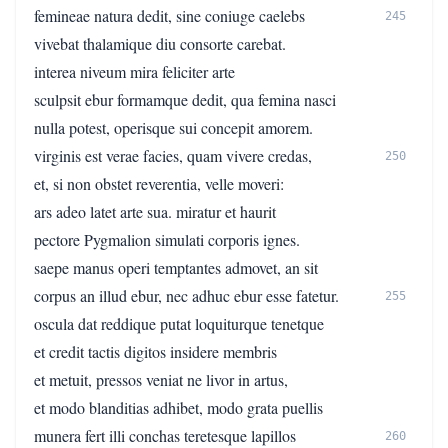
femineae natura dedit, sine coniuge caelebs
245
vivebat thalamique diu consorte carebat.
interea niveum mira feliciter arte
sculpsit ebur formamque dedit, qua femina nasci
nulla potest, operisque sui concepit amorem.
virginis est verae facies, quam vivere credas,
250
et, si non obstet reverentia, velle moveri:
ars adeo latet arte sua. miratur et haurit
pectore Pygmalion simulati corporis ignes.
saepe manus operi temptantes admovet, an sit
corpus an illud ebur, nec adhuc ebur esse fatetur.
255
oscula dat reddique putat loquiturque tenetque
et credit tactis digitos insidere membris
et metuit, pressos veniat ne livor in artus,
et modo blanditias adhibet, modo grata puellis
munera fert illi conchas teretesque lapillos
260