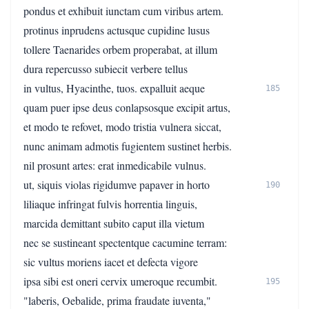
pondus et exhibuit iunctam cum viribus artem.
protinus inprudens actusque cupidine lusus
tollere Taenarides orbem properabat, at illum
dura repercusso subiecit verbere tellus
in vultus, Hyacinthe, tuos. expalluit aeque
185
quam puer ipse deus conlapsosque excipit artus,
et modo te refovet, modo tristia vulnera siccat,
nunc animam admotis fugientem sustinet herbis.
nil prosunt artes: erat inmedicabile vulnus.
ut, siquis violas rigidumve papaver in horto
190
liliaque infringat fulvis horrentia linguis,
marcida demittant subito caput illa vietum
nec se sustineant spectentque cacumine terram:
sic vultus moriens iacet et defecta vigore
ipsa sibi est oneri cervix umeroque recumbit.
195
"laberis, Oebalide, prima fraudate iuventa,"