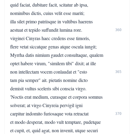
quid faciat, dubitare facit, scitatur ab ipsa,
nominibus dictis, cuius velit esse mariti;
illa silet primo patriisque in vultibus haerens
aestuat et tepido suffundit lumina rore.
360
virginei Cinyras haec credens esse timoris,
flere vetat siccatque genas atque oscula iungit;
Myrrha datis nimium gaudet consultaque, qualem
optet habere virum, "similem tibi" dixit; at ille
non intellectam vocem conlaudat et "esto
365
tam pia semper" ait. pietatis nomine dicto
demisit vultus sceleris sibi conscia virgo.
'Noctis erat medium, curasque et corpora somnus
solverat; at virgo Cinyreia pervigil igni
carpitur indomito furiosaque vota retractat
370
et modo desperat, modo vult temptare, pudetque
et cupit, et, quid agat, non invenit, utque securi