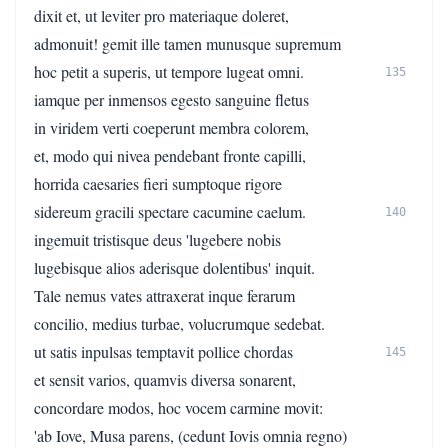
dixit et, ut leviter pro materiaque doleret,
admonuit! gemit ille tamen munusque supremum
hoc petit a superis, ut tempore lugeat omni.
135
iamque per inmensos egesto sanguine fletus
in viridem verti coeperunt membra colorem,
et, modo qui nivea pendebant fronte capilli,
horrida caesaries fieri sumptoque rigore
sidereum gracili spectare cacumine caelum.
140
ingemuit tristisque deus 'lugebere nobis
lugebisque alios aderisque dolentibus' inquit.
Tale nemus vates attraxerat inque ferarum
concilio, medius turbae, volucrumque sedebat.
ut satis inpulsas temptavit pollice chordas
145
et sensit varios, quamvis diversa sonarent,
concordare modos, hoc vocem carmine movit:
'ab Iove, Musa parens, (cedunt Iovis omnia regno)