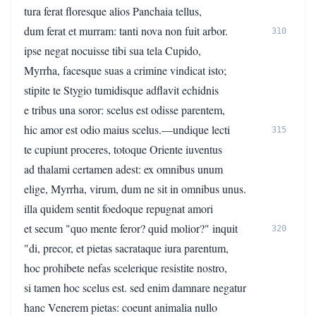
tura ferat floresque alios Panchaia tellus,
dum ferat et murram: tanti nova non fuit arbor.
310
ipse negat nocuisse tibi sua tela Cupido,
Myrrha, facesque suas a crimine vindicat isto;
stipite te Stygio tumidisque adflavit echidnis
e tribus una soror: scelus est odisse parentem,
hic amor est odio maius scelus.—undique lecti
315
te cupiunt proceres, totoque Oriente iuventus
ad thalami certamen adest: ex omnibus unum
elige, Myrrha, virum, dum ne sit in omnibus unus.
illa quidem sentit foedoque repugnat amori
et secum "quo mente feror? quid molior?" inquit
320
"di, precor, et pietas sacrataque iura parentum,
hoc prohibete nefas scelerique resistite nostro,
si tamen hoc scelus est. sed enim damnare negatur
hanc Venerem pietas: coeunt animalia nullo