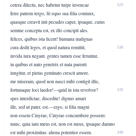
cetera dilectu, nec habetur turpe iuvencae
325
ferre patrem tergo, fit equo sua filia coniunx,
quasque creavit init pecudes caper, ipsaque, cuius
semine concepta est, ex illo concipit ales.
felices, quibus ista licent! humana malignas
cura dedit leges, et quod natura remittit,
330
invida iura negant. gentes tamen esse feruntur,
in quibus et nato genetrix et nata parenti
iungitur, et pietas geminato crescit amore.
me miseram, quod non nasci mihi contigit illic,
fortunaque loci laedor!—quid in ista revolvor?
335
spes interdictae, discedite! dignus amari
ille, sed ut pater, est.—ergo, si filia magni
non essem Cinyrae, Cinyrae concumbere possem:
nunc, quia iam meus est, non est meus, ipsaque damno
est mihi proximitas: aliena potentior essem.
340