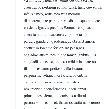
verum velle parum est! aditus custodia servat,
claustraque portarum genitor tenet: hunc ego solum
infelix timeo, solus mea vota moratur.
di facerent, sine patre forem! sibi quisque profecto
est deus: ignavis precibus Fortuna repugnat.
altera iamdudum succensa cupidine tanto
perdere gauderet, quodcumque obstaret amori.
et cur ulla foret me fortior? ire per ignes
et gladios ausim; nec in hoc tamen ignibus ullis
aut gladiis opus est, opus est mihi crine paterno.
illa mihi est auro pretiosior, illa beatam
purpura me votique mei factura potentem.'
Talia dicenti curarum maxima nutrix
nox intervenit, tenebrisque audacia crevit.
prima quies aderat, qua curis fessa diurnis
pectora somnus habet: thalamos taciturna paternos