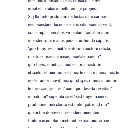
hostibus inposuit, classis retinacula solvi
iussit et aeratas impelli remige puppes.
Scylla freto postquam deductas nare carinas
nec praestare ducem sceleris sibi praemia vidit,
consumptis precibus violentam transit in iram
intendensque manus passis furibunda capillis
'quo fugis' exclamat 'meritorum auctore relicta,
o patriae praelate meae, praelate parenti?
quo fugis, inmitis, cuius victoria nostrum
et scelus et meritum est? nec te data munera, nec te
noster amor movit, nec quod spes omnis in unum
te mea congesta est? nam quo deserta revertar?
in patriam? superata iacet! sed finge manere:
proditione mea clausa est mihi! patris ad ora?
quem tibi donavi? cives odere merentem,
finitimi exemplum metuunt: exponimur orbae