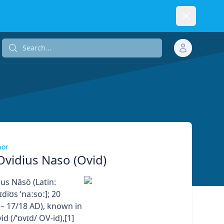
Dismiss
Search...
Search...
hor
Ovidius Naso (Ovid)
us Nāsō (Latin:
ɪdiʊs ˈnaːsoː]; 20
– 17/18 AD), known in
id (/ˈɒvɪd/ OV-id),[1]