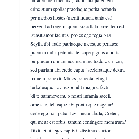
intrat et (heu facinus!) fatali nata parentem
crine suum spoliat praedaque potita nefanda
per medios hostes (meriti fiducia tanta est)
pervenit ad regem; quem sic adfata paventem est:
'suasit amor facinus: proles ego regia Nisi
Scylla tibi trado patriaeque meosque penates;
praemia nulla peto nisi te: cape pignus amoris
purpureum crinem nec me nunc tradere crinem,
sed patrium tibi crede caput!' scelerataque dextra
munera porrexit; Minos porrecta refugit
turbatusque novi respondit imagine facti:
'di te summoveant, o nostri infamia saecli,
orbe suo, tellusque tibi pontusque negetur!
certe ego non patiar Iovis incunabula, Creten,
qui meus est orbis, tantum contingere monstrum.'
Dixit, et ut leges captis iustissimus auctor