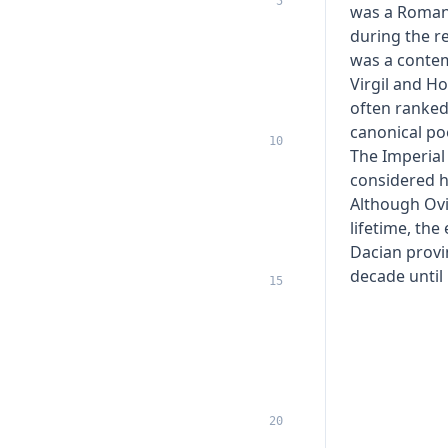
5
was a Roman
during the r
was a contem
Virgil and H
often ranked
canonical poe
10
The Imperial
considered hi
Although Ovi
lifetime, th
Dacian provi
decade until 
15
20