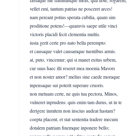
fassaque me flammasque meas, qua dote, rogarem,
vellet emi, tantum patrias ne posceret arces!
nam pereant potius sperata cubilia, quam sim
proditione potens!—quamvis saepe utile vinci
victoris placidi fecit clementia multis.
iusta gerit certe pro nato bella perempto:
et causaque valet causamque tuentibus armis.
at, puto, vincemur; qui si manet exitus urbem,
cur suus haec illi reseret mea moenia Mavors
et non noster amor? melius sine caede moraque
inpensaque sui poterit superare cruoris.
non metuam certe, ne quis tua pectora, Minos,
vulneret inprudens: quis enim tam durus, ut in te
derigere inmitem non inscius audeat hastam?
coepta placent, et stat sententia tradere mecum
dotalem patriam finemque inponere bello;