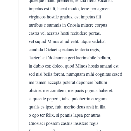
quaeque manu premeret, felicia frena vocabat.
impetus est illi, liceat modo, ferre per agmen
virgineos hostile gradus, est impetus illi
turribus e summis in Cnosia mittere corpus
castra vel aeratas hosti recludere portas,
vel siquid Minos aliud velit. utque sedebat
candida Dictaei spectans tentoria regis,
'laeter,' ait 'doleamne geri lacrimabile bellum,
in dubio est; doleo, quod Minos hostis amanti est.
sed nisi bella forent, numquam mihi cognitus esset!
me tamen accepta poterat deponere bellum
obside: me comitem, me pacis pignus haberet.
si quae te peperit, talis, pulcherrime regum,
qualis es ipse, fuit, merito deus arsit in illa.
o ego ter felix, si pennis lapsa per auras
Cnosiaci possem castris insistere regis