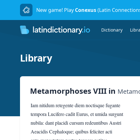
New game! Play
Conexus
(Latin Connection
Dictionary
Libr
Library
Metamorphoses VIII
in
Metamo
Iam nitidum retegente diem noctisque fugante
tempora Lucifero cadit Eurus, et umida surgunt
nubila: dant placidi cursum redeuntibus Austri
Aeacidis Cephaloque; quibus feliciter acti