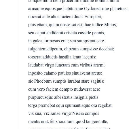
iamque mora belli procerum quoque nomina norat
armaque equosque habitusque Cydoneasque pharetras;
noverat ante alios faciem ducis Europaei,
plus etiam, quam nosse sat est: hac iudice Minos,
seu caput abdiderat cristata casside pennis,
in galea formosus erat; seu sumpserat aere
fulgentem clipeum, clipeum sumpsisse decebat;
torserat adductis hastilia lenta lacertis:
laudabat virgo iunctam cum viribus artem;
inposito calamo patulos sinuaverat arcus:
sic Phoebum sumptis iurabat stare sagittis;
cum vero faciem dempto nudaverat aere
purpureusque albi stratis insignia pictis
terga premebat equi spumantiaque ora regebat,
vix sua, vix sanae virgo Niseia compos
mentis erat: felix iaculum, quod tangeret ille,