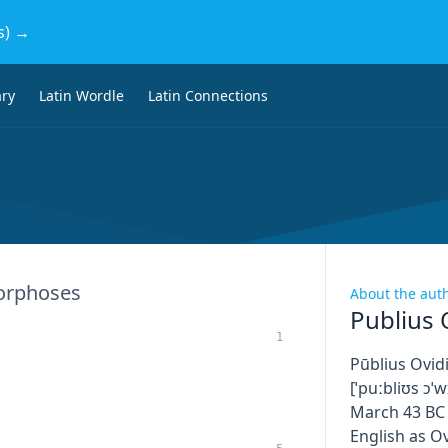
s) →
ary
Latin Wordle
Latin Connections
rphoses
About the aut
Publius 
1
Pūblius Ovidi
[ˈpuːbliʊs ɔˈw
March 43 BC 
English as Ov