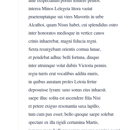
ante exspectatum portus tenuere petitos.
interea Minos Lelegeia litora vastat
praetemptatque sui vires Mavortis in urbe
Alcathoi, quam Nisus habet, cui splendidus ostro
inter honoratos medioque in vertice canos
crinis inhaerebat, magni fiducia regni.
Sexta resurgebant orientis cornua lunae,
et pendebat adhuc belli fortuna, diuque
inter utrumque volat dubiis Victoria pennis.
regia turris erat vocalibus addita muris,
in quibus auratam proles Letoia fertur
deposuisse lyram: saxo sonus eius inhaesit.
saepe illuc solita est ascendere filia Nisi
et petere exiguo resonantia saxa lapillo,
tum cum pax esset; bello quoque saepe solebat
spectare ex illa rigidi certamina Martis,