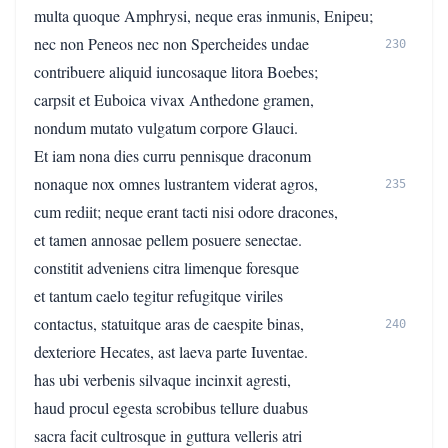
multa quoque Amphrysi, neque eras inmunis, Enipeu;
nec non Peneos nec non Spercheides undae
230
contribuere aliquid iuncosaque litora Boebes;
carpsit et Euboica vivax Anthedone gramen,
nondum mutato vulgatum corpore Glauci.
Et iam nona dies curru pennisque draconum
nonaque nox omnes lustrantem viderat agros,
235
cum rediit; neque erant tacti nisi odore dracones,
et tamen annosae pellem posuere senectae.
constitit adveniens citra limenque foresque
et tantum caelo tegitur refugitque viriles
contactus, statuitque aras de caespite binas,
240
dexteriore Hecates, ast laeva parte Iuventae.
has ubi verbenis silvaque incinxit agresti,
haud procul egesta scrobibus tellure duabus
sacra facit cultrosque in guttura velleris atri