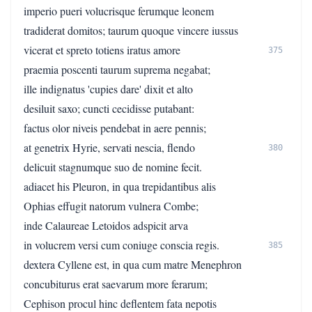
imperio pueri volucrisque ferumque leonem
tradiderat domitos; taurum quoque vincere iussus
vicerat et spreto totiens iratus amore
375
praemia poscenti taurum suprema negabat;
ille indignatus 'cupies dare' dixit et alto
desiluit saxo; cuncti cecidisse putabant:
factus olor niveis pendebat in aere pennis;
at genetrix Hyrie, servati nescia, flendo
380
delicuit stagnumque suo de nomine fecit.
adiacet his Pleuron, in qua trepidantibus alis
Ophias effugit natorum vulnera Combe;
inde Calaureae Letoidos adspicit arva
in volucrem versi cum coniuge conscia regis.
385
dextera Cyllene est, in qua cum matre Menephron
concubiturus erat saevarum more ferarum;
Cephison procul hinc deflentem fata nepotis