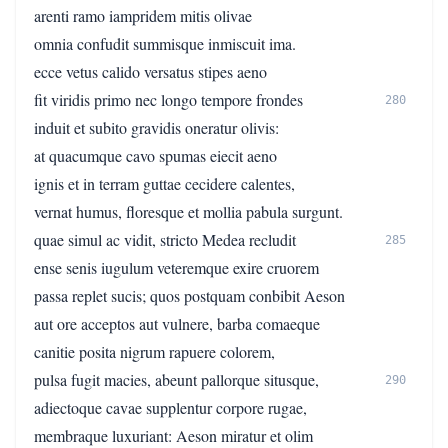
arenti ramo iampridem mitis olivae
omnia confudit summisque inmiscuit ima.
ecce vetus calido versatus stipes aeno
fit viridis primo nec longo tempore frondes
280
induit et subito gravidis oneratur olivis:
at quacumque cavo spumas eiecit aeno
ignis et in terram guttae cecidere calentes,
vernat humus, floresque et mollia pabula surgunt.
quae simul ac vidit, stricto Medea recludit
285
ense senis iugulum veteremque exire cruorem
passa replet sucis; quos postquam conbibit Aeson
aut ore acceptos aut vulnere, barba comaeque
canitie posita nigrum rapuere colorem,
pulsa fugit macies, abeunt pallorque situsque,
290
adiectoque cavae supplentur corpore rugae,
membraque luxuriant: Aeson miratur et olim