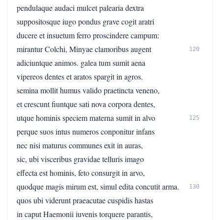
pendulaque audaci mulcet palearia dextra
suppositosque iugo pondus grave cogit aratri
ducere et insuetum ferro proscindere campum:
mirantur Colchi, Minyae clamoribus augent
120
adiciuntque animos. galea tum sumit aena
vipereos dentes et aratos spargit in agros.
semina mollit humus valido praetincta veneno,
et crescunt fiuntque sati nova corpora dentes,
utque hominis speciem materna sumit in alvo
125
perque suos intus numeros conponitur infans
nec nisi maturus communes exit in auras,
sic, ubi visceribus gravidae telluris imago
effecta est hominis, feto consurgit in arvo,
quodque magis mirum est, simul edita concutit arma.
130
quos ubi viderunt praeacutae cuspidis hastas
in caput Haemonii iuvenis torquere parantis,