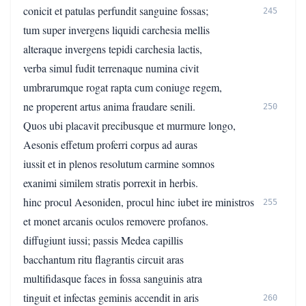
conicit et patulas perfundit sanguine fossas;
245
tum super invergens liquidi carchesia mellis
alteraque invergens tepidi carchesia lactis,
verba simul fudit terrenaque numina civit
umbrarumque rogat rapta cum coniuge regem,
ne properent artus anima fraudare senili.
250
Quos ubi placavit precibusque et murmure longo,
Aesonis effetum proferri corpus ad auras
iussit et in plenos resolutum carmine somnos
exanimi similem stratis porrexit in herbis.
hinc procul Aesoniden, procul hinc iubet ire ministros
255
et monet arcanis oculos removere profanos.
diffugiunt iussi; passis Medea capillis
bacchantum ritu flagrantis circuit aras
multifidasque faces in fossa sanguinis atra
tinguit et infectas geminis accendit in aris
260