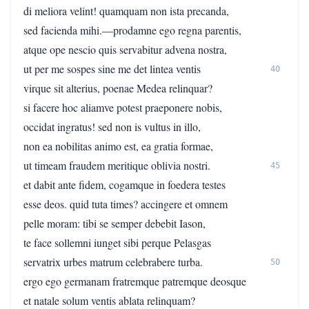
di meliora velint! quamquam non ista precanda,
sed facienda mihi.—prodamne ego regna parentis,
atque ope nescio quis servabitur advena nostra,
ut per me sospes sine me det lintea ventis
40
virque sit alterius, poenae Medea relinquar?
si facere hoc aliamve potest praeponere nobis,
occidat ingratus! sed non is vultus in illo,
non ea nobilitas animo est, ea gratia formae,
ut timeam fraudem meritique oblivia nostri.
45
et dabit ante fidem, cogamque in foedera testes
esse deos. quid tuta times? accingere et omnem
pelle moram: tibi se semper debebit Iason,
te face sollemni iunget sibi perque Pelasgas
servatrix urbes matrum celebrabere turba.
50
ergo ego germanam fratremque patremque deosque
et natale solum ventis ablata relinquam?