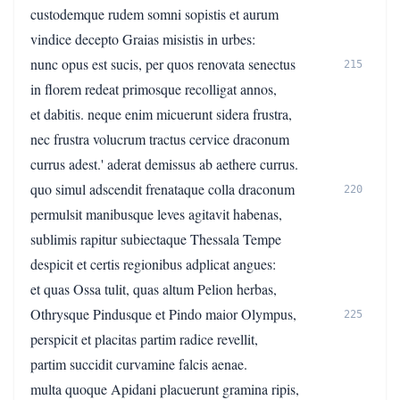
custodemque rudem somni sopistis et aurum
vindice decepto Graias misistis in urbes:
nunc opus est sucis, per quos renovata senectus
215
in florem redeat primosque recolligat annos,
et dabitis. neque enim micuerunt sidera frustra,
nec frustra volucrum tractus cervice draconum
currus adest.' aderat demissus ab aethere currus.
quo simul adscendit frenataque colla draconum
220
permulsit manibusque leves agitavit habenas,
sublimis rapitur subiectaque Thessala Tempe
despicit et certis regionibus adplicat angues:
et quas Ossa tulit, quas altum Pelion herbas,
Othrysque Pindusque et Pindo maior Olympus,
225
perspicit et placitas partim radice revellit,
partim succidit curvamine falcis aenae.
multa quoque Apidani placuerunt gramina ripis,