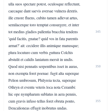
ulla suos spectare potest, oculosque reflectunt,
caecaque dant saevis aversae vulnera dextris.
ille cruore fluens, cubito tamen adlevat artus,
semilacerque toro temptat consurgere, et inter
tot medius gladios pallentia bracchia tendens
345
'quid facitis, gnatae? quid vos in fata parentis
armat?' ait: cecidere illis animique manusque;
plura locuturo cum verbis guttura Colchis
abstulit et calidis laniatum mersit in undis.
Quod nisi pennatis serpentibus isset in auras,
350
non exempta foret poenae: fugit alta superque
Pelion umbrosum, Philyreia tecta, superque
Othryn et eventu veteris loca nota Cerambi:
hic ope nympharum sublatus in aera pennis,
cum gravis infuso tellus foret obruta ponto,
355
Deucalioneas effugit inobrutus undas.