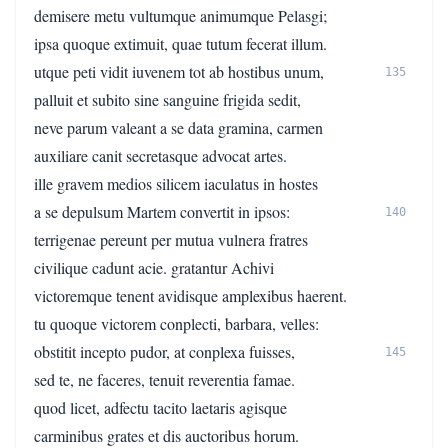
demisere metu vultumque animumque Pelasgi;
ipsa quoque extimuit, quae tutum fecerat illum.
utque peti vidit iuvenem tot ab hostibus unum,
135
palluit et subito sine sanguine frigida sedit,
neve parum valeant a se data gramina, carmen
auxiliare canit secretasque advocat artes.
ille gravem medios silicem iaculatus in hostes
a se depulsum Martem convertit in ipsos:
140
terrigenae pereunt per mutua vulnera fratres
civilique cadunt acie. gratantur Achivi
victoremque tenent avidisque amplexibus haerent.
tu quoque victorem conplecti, barbara, velles:
obstitit incepto pudor, at conplexa fuisses,
145
sed te, ne faceres, tenuit reverentia famae.
quod licet, adfectu tacito laetaris agisque
carminibus grates et dis auctoribus horum.