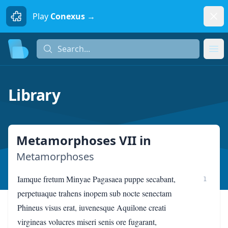
Dism
Play
Conexus →
Search...
Search...
Ope
Library
Metamorphoses VII
in
Metamorphoses
Iamque fretum Minyae Pagasaea puppe secabant,
1
perpetuaque trahens inopem sub nocte senectam
Phineus visus erat, iuvenesque Aquilone creati
virgineas volucres miseri senis ore fugarant,