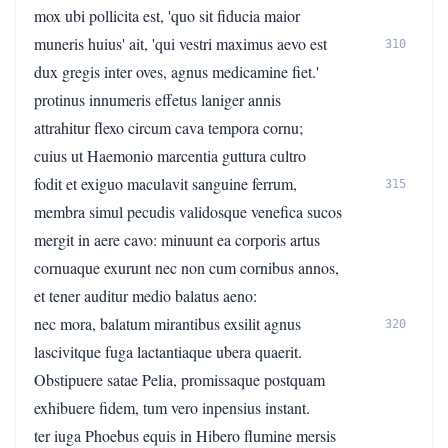
mox ubi pollicita est, 'quo sit fiducia maior
muneris huius' ait, 'qui vestri maximus aevo est
310
dux gregis inter oves, agnus medicamine fiet.'
protinus innumeris effetus laniger annis
attrahitur flexo circum cava tempora cornu;
cuius ut Haemonio marcentia guttura cultro
fodit et exiguo maculavit sanguine ferrum,
315
membra simul pecudis validosque venefica sucos
mergit in aere cavo: minuunt ea corporis artus
cornuaque exurunt nec non cum cornibus annos,
et tener auditur medio balatus aeno:
nec mora, balatum mirantibus exsilit agnus
320
lascivitque fuga lactantiaque ubera quaerit.
Obstipuere satae Pelia, promissaque postquam
exhibuere fidem, tum vero inpensius instant.
ter iuga Phoebus equis in Hibero flumine mersis