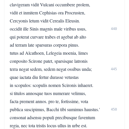
clavigeram vidit Vulcani occumbere prolem,
vidit et inmitem Cephisias ora Procrusten,
Cercyonis letum vidit Cerealis Eleusin.
occidit ille Sinis magnis male viribus usus,
440
qui poterat curvare trabes et agebat ab alto
ad terram late sparsuras corpora pinus.
tutus ad Alcathoen, Lelegeia moenia, limes
conposito Scirone patet, sparsisque latronis
terra negat sedem, sedem negat ossibus unda;
445
quae iactata diu fertur durasse vetustas
in scopulos: scopulis nomen Scironis inhaeret.
si titulos annosque tuos numerare velimus,
facta prement annos. pro te, fortissime, vota
publica suscipimus, Bacchi tibi sumimus haustus.'
450
consonat adsensu populi precibusque faventum
regia, nec tota tristis locus ullus in urbe est.