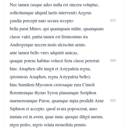
Nec tamen (usque adeo nulla est sincera voluptas,
sollicitumque aliquid laetis intervenit) Aegeus
gaudia percepit nato secura recepto:
455
bella parat Minos; qui quamquam milite, quamquam
classe valet, patria tamen est firmissimus ira
Androgeique necem iustis ulciscitur armis.
ante tamen bello vires adquirit amicas,
quaque potens habitus volucri freta classe pererrat:
460
hinc Anaphen sibi iungit et Astypaleia regna,
(promissis Anaphen, regna Astypaleia bello);
hinc humilem Myconon cretosaque rura Cimoli
florentemque thymo Syron planamque Seriphon
marmoreamque Paron, quamque inpia prodidit Arne
465
Siphnon et accepto, quod avara poposcerat, auro
mutata est in avem, quae nunc quoque diligit aurum,
nigra pedes, nigris velata monedula pennis.