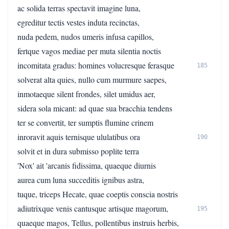
ac solida terras spectavit imagine luna,
egreditur tectis vestes induta recinctas,
nuda pedem, nudos umeris infusa capillos,
fertque vagos mediae per muta silentia noctis
incomitata gradus: homines volucresque ferasque
185
solverat alta quies, nullo cum murmure saepes,
inmotaeque silent frondes, silet umidus aer,
sidera sola micant: ad quae sua bracchia tendens
ter se convertit, ter sumptis flumine crinem
inroravit aquis ternisque ululatibus ora
190
solvit et in dura submisso poplite terra
'Nox' ait 'arcanis fidissima, quaeque diurnis
aurea cum luna succeditis ignibus astra,
tuque, triceps Hecate, quae coeptis conscia nostris
adiutrixque venis cantusque artisque magorum,
195
quaeque magos, Tellus, pollentibus instruis herbis,