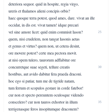
deteriora sequor. quid in hospite, regia virgo,
ureris et thalamos alieni concipis orbis?
haec quoque terra potest, quod ames, dare. vivat an ille
occidat, in dis est. vivat tamen! idque precari
vel sine amore licet: quid enim commisit Iason?
25
quem, nisi crudelem, non tangat Iasonis aetas
et genus et virtus? quem non, ut cetera desint,
ore movere potest? certe mea pectora movit.
at nisi opem tulero, taurorum adflabitur ore
concurretque suae segeti, tellure creatis
30
hostibus, aut avido dabitur fera praeda draconi.
hoc ego si patiar, tum me de tigride natam,
tum ferrum et scopulos gestare in corde fatebor!
cur non et specto pereuntem oculosque videndo
conscelero? cur non tauros exhortor in illum
35
terrigenasque feros insopitumque draconem?