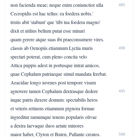
non facienda meae; neque enim coniunctior ulla
485
Cecropidis est hac tellus: ea foedera nobis.'
tristis abit 'stabunt' que 'tibi tua foedera magno'
dixit et utilius bellum putat esse minari
quam gerere atque suas ibi praeconsumere vires.
classis ab Oenopiis etiamnum Lyctia muris
490
spectari poterat, cum pleno concita velo
Attica puppis adest in portusque intrat amicos,
quae Cephalum patriaeque simul mandata ferebat.
Aeacidae longo iuvenes post tempore visum
agnovere tamen Cephalum dextrasque dedere
495
inque patris duxere domum: spectabilis heros
et veteris retinens etiamnum pignora formae
ingreditur ramumque tenens popularis olivae
a dextra laevaque duos aetate minores
maior habet, Clyton et Buten, Pallante creatos.
500