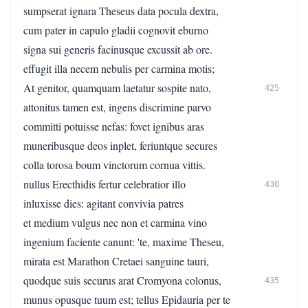
sumpserat ignara Theseus data pocula dextra,
cum pater in capulo gladii cognovit eburno
signa sui generis facinusque excussit ab ore.
effugit illa necem nebulis per carmina motis;
At genitor, quamquam laetatur sospite nato,
425
attonitus tamen est, ingens discrimine parvo
committi potuisse nefas: fovet ignibus aras
muneribusque deos inplet, feriuntque secures
colla torosa boum vinctorum cornua vittis.
nullus Erecthidis fertur celebratior illo
430
inluxisse dies: agitant convivia patres
et medium vulgus nec non et carmina vino
ingenium faciente canunt: 'te, maxime Theseu,
mirata est Marathon Cretaei sanguine tauri,
quodque suis securus arat Cromyona colonus,
435
munus opusque tuum est; tellus Epidauria per te