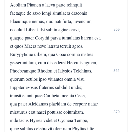
Aeoliam Pitanen a laeva parte relinquit
factaque de saxo longi simulacra draconis
Idaeumque nemus, quo nati furta, iuvencum,
occuluit Liber falsi sub imagine cervi,
360
quaque pater Corythi parva tumulatus harena est,
et quos Maera novo latratu terruit agros,
Eurypylique urbem, qua Coae cornua matres
gesserunt tum, cum discederet Herculis agmen,
Phoebeamque Rhodon et Ialysios Telchinas,
365
quorum oculos ipso vitiantes omnia visu
Iuppiter exosus fraternis subdidit undis;
transit et antiquae Cartheia moenia Ceae,
qua pater Alcidamas placidam de corpore natae
miraturus erat nasci potuisse columbam.
370
inde lacus Hyries videt et Cycneia Tempe,
quae subitus celebravit olor: nam Phylius illic