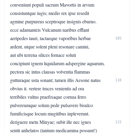
conveniunt populi sacrum Mavortis in arvum
consistuntque iugis; medio rex ipse resedit
agmine purpureus sceptroque insignis eburno.
ecce adamanteis Vulcanum naribus efflant
aeripedes tauri, tactaeque vaporibus herbae
105
ardent, utque solent pleni resonare camini,
aut ubi terrena silices fornace soluti
concipiunt ignem liquidarum adspergine aquarum,
pectora sic intus clausas volventia flammas
gutturaque usta sonant; tamen illis Aesone natus
110
obvius it. vertere truces venientis ad ora
terribiles vultus praefixaque cornua ferro
pulvereumque solum pede pulsavere bisulco
fumificisque locum mugitibus inpleverunt.
deriguere metu Minyae; subit ille nec ignes
115
sentit anhelatos (tantum medicamina possunt!)