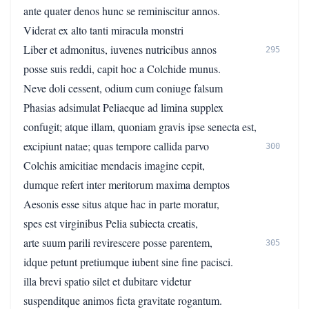
ante quater denos hunc se reminiscitur annos.
Viderat ex alto tanti miracula monstri
Liber et admonitus, iuvenes nutricibus annos
295
posse suis reddi, capit hoc a Colchide munus.
Neve doli cessent, odium cum coniuge falsum
Phasias adsimulat Peliaeque ad limina supplex
confugit; atque illam, quoniam gravis ipse senecta est,
excipiunt natae; quas tempore callida parvo
300
Colchis amicitiae mendacis imagine cepit,
dumque refert inter meritorum maxima demptos
Aesonis esse situs atque hac in parte moratur,
spes est virginibus Pelia subiecta creatis,
arte suum parili revirescere posse parentem,
305
idque petunt pretiumque iubent sine fine pacisci.
illa brevi spatio silet et dubitare videtur
suspenditque animos ficta gravitate rogantum.