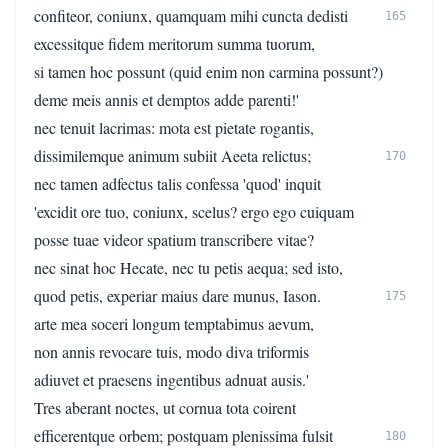
confiteor, coniunx, quamquam mihi cuncta dedisti
165
excessitque fidem meritorum summa tuorum,
si tamen hoc possunt (quid enim non carmina possunt?)
deme meis annis et demptos adde parenti!'
nec tenuit lacrimas: mota est pietate rogantis,
dissimilemque animum subiit Aeeta relictus;
170
nec tamen adfectus talis confessa 'quod' inquit
'excidit ore tuo, coniunx, scelus? ergo ego cuiquam
posse tuae videor spatium transcribere vitae?
nec sinat hoc Hecate, nec tu petis aequa; sed isto,
quod petis, experiar maius dare munus, Iason.
175
arte mea soceri longum temptabimus aevum,
non annis revocare tuis, modo diva triformis
adiuvet et praesens ingentibus adnuat ausis.'
Tres aberant noctes, ut cornua tota coirent
efficerentque orbem; postquam plenissima fulsit
180