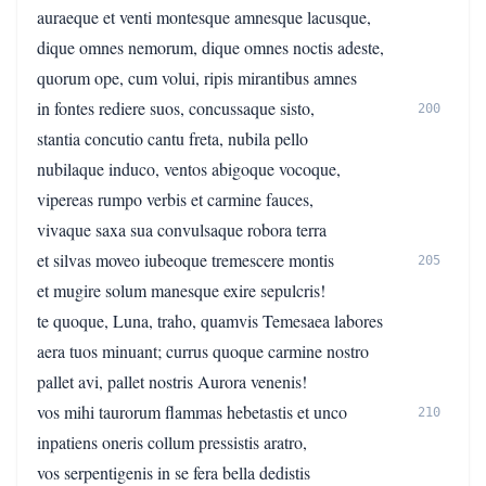
auraeque et venti montesque amnesque lacusque,
dique omnes nemorum, dique omnes noctis adeste,
quorum ope, cum volui, ripis mirantibus amnes
in fontes rediere suos, concussaque sisto,
200
stantia concutio cantu freta, nubila pello
nubilaque induco, ventos abigoque vocoque,
vipereas rumpo verbis et carmine fauces,
vivaque saxa sua convulsaque robora terra
et silvas moveo iubeoque tremescere montis
205
et mugire solum manesque exire sepulcris!
te quoque, Luna, traho, quamvis Temesaea labores
aera tuos minuant; currus quoque carmine nostro
pallet avi, pallet nostris Aurora venenis!
vos mihi taurorum flammas hebetastis et unco
210
inpatiens oneris collum pressistis aratro,
vos serpentigenis in se fera bella dedistis