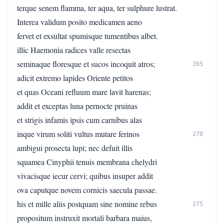
terque senem flamma, ter aqua, ter sulphure lustrat.
Interea validum posito medicamen aeno
fervet et exsultat spumisque tumentibus albet.
illic Haemonia radices valle resectas
seminaque floresque et sucos incoquit atros;
265
adicit extremo lapides Oriente petitos
et quas Oceani refluum mare lavit harenas;
addit et exceptas luna pernocte pruinas
et strigis infamis ipsis cum carnibus alas
inque virum soliti vultus mutare ferinos
270
ambigui prosecta lupi; nec defuit illis
squamea Cinyphii tenuis membrana chelydri
vivacisque iecur cervi; quibus insuper addit
ova caputque novem cornicis saecula passae.
his et mille aliis postquam sine nomine rebus
275
propositum instruxit mortali barbara maius,