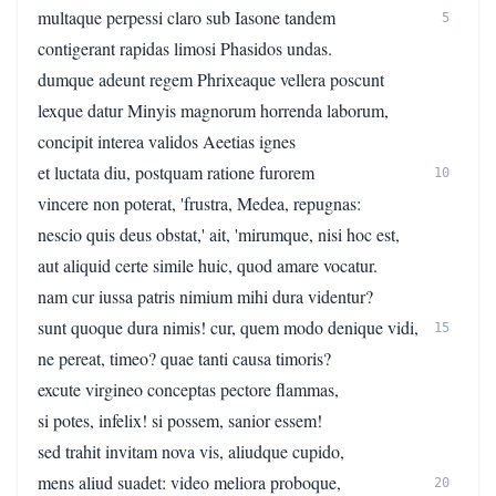
multaque perpessi claro sub Iasone tandem
5
contigerant rapidas limosi Phasidos undas.
dumque adeunt regem Phrixeaque vellera poscunt
lexque datur Minyis magnorum horrenda laborum,
concipit interea validos Aeetias ignes
et luctata diu, postquam ratione furorem
10
vincere non poterat, 'frustra, Medea, repugnas:
nescio quis deus obstat,' ait, 'mirumque, nisi hoc est,
aut aliquid certe simile huic, quod amare vocatur.
nam cur iussa patris nimium mihi dura videntur?
sunt quoque dura nimis! cur, quem modo denique vidi,
15
ne pereat, timeo? quae tanti causa timoris?
excute virgineo conceptas pectore flammas,
si potes, infelix! si possem, sanior essem!
sed trahit invitam nova vis, aliudque cupido,
mens aliud suadet: video meliora proboque,
20