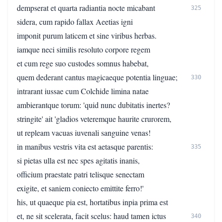
dempserat et quarta radiantia nocte micabant
325
sidera, cum rapido fallax Aeetias igni
imponit purum laticem et sine viribus herbas.
iamque neci similis resoluto corpore regem
et cum rege suo custodes somnus habebat,
quem dederant cantus magicaeque potentia linguae;
330
intrarant iussae cum Colchide limina natae
ambierantque torum: 'quid nunc dubitatis inertes?
stringite' ait 'gladios veteremque haurite crurorem,
ut repleam vacuas iuvenali sanguine venas!
in manibus vestris vita est aetasque parentis:
335
si pietas ulla est nec spes agitatis inanis,
officium praestate patri telisque senectam
exigite, et saniem coniecto emittite ferro!'
his, ut quaeque pia est, hortatibus inpia prima est
et, ne sit scelerata, facit scelus: haud tamen ictus
340