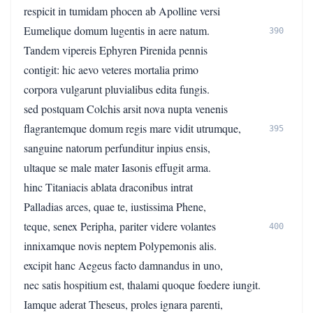
respicit in tumidam phocen ab Apolline versi
Eumelique domum lugentis in aere natum.
390
Tandem vipereis Ephyren Pirenida pennis
contigit: hic aevo veteres mortalia primo
corpora vulgarunt pluvialibus edita fungis.
sed postquam Colchis arsit nova nupta venenis
flagrantemque domum regis mare vidit utrumque,
395
sanguine natorum perfunditur inpius ensis,
ultaque se male mater Iasonis effugit arma.
hinc Titaniacis ablata draconibus intrat
Palladias arces, quae te, iustissima Phene,
teque, senex Peripha, pariter videre volantes
400
innixamque novis neptem Polypemonis alis.
excipit hanc Aegeus facto damnandus in uno,
nec satis hospitium est, thalami quoque foedere iungit.
Iamque aderat Theseus, proles ignara parenti,