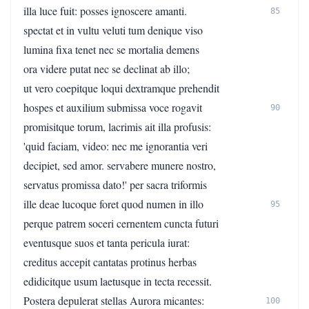
illa luce fuit: posses ignoscere amanti.
85
spectat et in vultu veluti tum denique viso
lumina fixa tenet nec se mortalia demens
ora videre putat nec se declinat ab illo;
ut vero coepitque loqui dextramque prehendit
hospes et auxilium submissa voce rogavit
90
promisitque torum, lacrimis ait illa profusis:
'quid faciam, video: nec me ignorantia veri
decipiet, sed amor. servabere munere nostro,
servatus promissa dato!' per sacra triformis
ille deae lucoque foret quod numen in illo
95
perque patrem soceri cernentem cuncta futuri
eventusque suos et tanta pericula iurat:
creditus accepit cantatas protinus herbas
edidicitque usum laetusque in tecta recessit.
Postera depulerat stellas Aurora micantes:
100