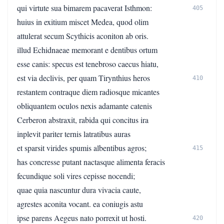
qui virtute sua bimarem pacaverat Isthmon:
405
huius in exitium miscet Medea, quod olim
attulerat secum Scythicis aconiton ab oris.
illud Echidnaeae memorant e dentibus ortum
esse canis: specus est tenebroso caecus hiatu,
est via declivis, per quam Tirynthius heros
410
restantem contraque diem radiosque micantes
obliquantem oculos nexis adamante catenis
Cerberon abstraxit, rabida qui concitus ira
inplevit pariter ternis latratibus auras
et sparsit virides spumis albentibus agros;
415
has concresse putant nactasque alimenta feracis
fecundique soli vires cepisse nocendi;
quae quia nascuntur dura vivacia caute,
agrestes aconita vocant. ea coniugis astu
ipse parens Aegeus nato porrexit ut hosti.
420