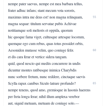
nempe pater saevus, nempe est mea barbara tellus,
frater adhuc infans; stant mecum vota sororis,
maximus intra me deus est! non magna relinquam,
55
magna sequar: titulum servatae pubis Achivae
notitiamque soli melioris et oppida, quorum
hic quoque fama viget, cultusque artesque locorum,
quemque ego cum rebus, quas totus possidet orbis,
Aesoniden mutasse velim, quo coniuge felix
60
et dis cara ferar et vertice sidera tangam.
quid, quod nescio qui mediis concurrere in undis
dicuntur montes ratibusque inimica Charybdis
nunc sorbere fretum, nunc reddere, cinctaque saevis
Scylla rapax canibus Siculo latrare profundo?
65
nempe tenens, quod amo, gremioque in Iasonis haerens
per freta longa ferar; nihil illum amplexa verebor
aut, siquid metuam, metuam de coniuge solo.—