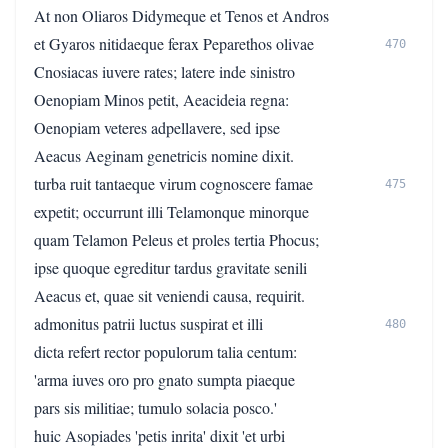
At non Oliaros Didymeque et Tenos et Andros
et Gyaros nitidaeque ferax Peparethos olivae
470
Cnosiacas iuvere rates; latere inde sinistro
Oenopiam Minos petit, Aeacideia regna:
Oenopiam veteres adpellavere, sed ipse
Aeacus Aeginam genetricis nomine dixit.
turba ruit tantaeque virum cognoscere famae
475
expetit; occurrunt illi Telamonque minorque
quam Telamon Peleus et proles tertia Phocus;
ipse quoque egreditur tardus gravitate senili
Aeacus et, quae sit veniendi causa, requirit.
admonitus patrii luctus suspirat et illi
480
dicta refert rector populorum talia centum:
'arma iuves oro pro gnato sumpta piaeque
pars sis militiae; tumulo solacia posco.'
huic Asopiades 'petis inrita' dixit 'et urbi