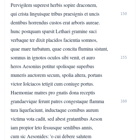
Pervigilem superest herbis sopire draconem,
qui crista linguisque tribus praesignis et uncis
150
dentibus horrendus custos erat arboris aureae.
hunc postquam sparsit Lethaei gramine suci
verbaque ter dixit placidos facientia somnos,
quae mare turbatum, quae concita flumina sistunt,
somnus in ignotos oculos sibi venit, et auro
155
heros Aesonius potitur spolioque superbus
muneris auctorem secum, spolia altera, portans
victor Iolciacos tetigit cum coniuge portus.
Haemoniae matres pro gnatis dona receptis
grandaevique ferunt patres congestaque flamma
160
tura liquefaciunt, inductaque cornibus aurum
victima vota cadit, sed abest gratantibus Aeson
iam propior leto fessusque senilibus annis,
cum sic Aesonides: 'o cui debere salutem