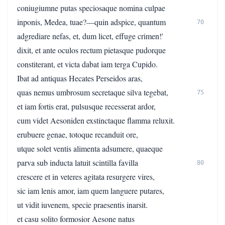
coniugiumne putas speciosaque nomina culpae
inponis, Medea, tuae?—quin adspice, quantum
70
adgrediare nefas, et, dum licet, effuge crimen!'
dixit, et ante oculos rectum pietasque pudorque
constiterant, et victa dabat iam terga Cupido.
Ibat ad antiquas Hecates Perseidos aras,
quas nemus umbrosum secretaque silva tegebat,
75
et iam fortis erat, pulsusque recesserat ardor,
cum videt Aesoniden exstinctaque flamma reluxit.
erubuere genae, totoque recanduit ore,
utque solet ventis alimenta adsumere, quaeque
parva sub inducta latuit scintilla favilla
80
crescere et in veteres agitata resurgere vires,
sic iam lenis amor, iam quem languere putares,
ut vidit iuvenem, specie praesentis inarsit.
et casu solito formosior Aesone natus