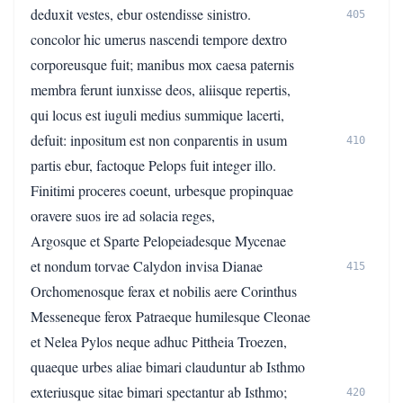
deduxit vestes, ebur ostendisse sinistro.
405
concolor hic umerus nascendi tempore dextro
corporeusque fuit; manibus mox caesa paternis
membra ferunt iunxisse deos, aliisque repertis,
qui locus est iuguli medius summique lacerti,
defuit: inpositum est non conparentis in usum
410
partis ebur, factoque Pelops fuit integer illo.
Finitimi proceres coeunt, urbesque propinquae
oravere suos ire ad solacia reges,
Argosque et Sparte Pelopeiadesque Mycenae
et nondum torvae Calydon invisa Dianae
415
Orchomenosque ferax et nobilis aere Corinthus
Messeneque ferox Patraeque humilesque Cleonae
et Nelea Pylos neque adhuc Pittheia Troezen,
quaeque urbes aliae bimari clauduntur ab Isthmo
exteriusque sitae bimari spectantur ab Isthmo;
420