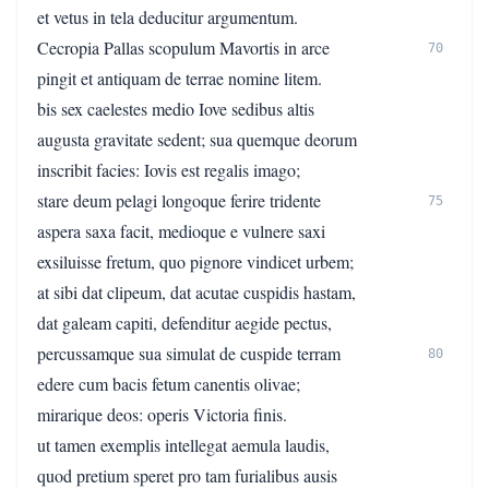
et vetus in tela deducitur argumentum.
Cecropia Pallas scopulum Mavortis in arce
70
pingit et antiquam de terrae nomine litem.
bis sex caelestes medio Iove sedibus altis
augusta gravitate sedent; sua quemque deorum
inscribit facies: Iovis est regalis imago;
stare deum pelagi longoque ferire tridente
75
aspera saxa facit, medioque e vulnere saxi
exsiluisse fretum, quo pignore vindicet urbem;
at sibi dat clipeum, dat acutae cuspidis hastam,
dat galeam capiti, defenditur aegide pectus,
percussamque sua simulat de cuspide terram
80
edere cum bacis fetum canentis olivae;
mirarique deos: operis Victoria finis.
ut tamen exemplis intellegat aemula laudis,
quod pretium speret pro tam furialibus ausis