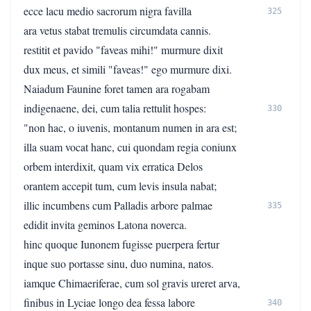
ecce lacu medio sacrorum nigra favilla
325
ara vetus stabat tremulis circumdata cannis.
restitit et pavido "faveas mihi!" murmure dixit
dux meus, et simili "faveas!" ego murmure dixi.
Naiadum Faunine foret tamen ara rogabam
indigenaene, dei, cum talia rettulit hospes:
330
"non hac, o iuvenis, montanum numen in ara est;
illa suam vocat hanc, cui quondam regia coniunx
orbem interdixit, quam vix erratica Delos
orantem accepit tum, cum levis insula nabat;
illic incumbens cum Palladis arbore palmae
335
edidit invita geminos Latona noverca.
hinc quoque Iunonem fugisse puerpera fertur
inque suo portasse sinu, duo numina, natos.
iamque Chimaeriferae, cum sol gravis ureret arva,
finibus in Lyciae longo dea fessa labore
340