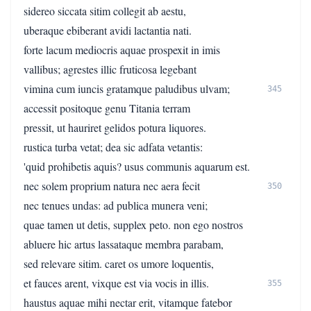
sidereo siccata sitim collegit ab aestu,
uberaque ebiberant avidi lactantia nati.
forte lacum mediocris aquae prospexit in imis
vallibus; agrestes illic fruticosa legebant
vimina cum iuncis gratamque paludibus ulvam;
345
accessit positoque genu Titania terram
pressit, ut hauriret gelidos potura liquores.
rustica turba vetat; dea sic adfata vetantis:
'quid prohibetis aquis? usus communis aquarum est.
nec solem proprium natura nec aera fecit
350
nec tenues undas: ad publica munera veni;
quae tamen ut detis, supplex peto. non ego nostros
abluere hic artus lassataque membra parabam,
sed relevare sitim. caret os umore loquentis,
et fauces arent, vixque est via vocis in illis.
355
haustus aquae mihi nectar erit, vitamque fatebor