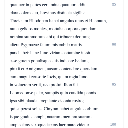
quattuor in partes certamina quattuor addit,
85
clara colore suo, brevibus distincta sigillis:
Threiciam Rhodopen habet angulus unus et Haemum,
nunc gelidos montes, mortalia corpora quondam,
nomina summorum sibi qui tribuere deorum;
altera Pygmaeae fatum miserabile matris
90
pars habet: hanc Iuno victam certamine iussit
esse gruem populisque suis indicere bellum;
pinxit et Antigonen, ausam contendere quondam
cum magni consorte Iovis, quam regia Iuno
in volucrem vertit, nec profuit Ilion illi
95
Laomedonve pater, sumptis quin candida pennis
ipsa sibi plaudat crepitante ciconia rostro;
qui superest solus, Cinyran habet angulus orbum;
isque gradus templi, natarum membra suarum,
amplectens saxoque iacens lacrimare videtur.
100