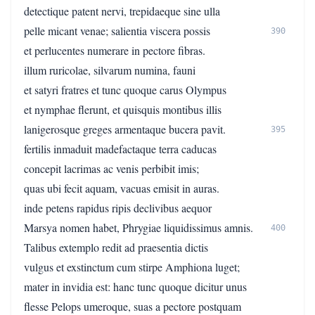
detectique patent nervi, trepidaeque sine ulla
pelle micant venae; salientia viscera possis
390
et perlucentes numerare in pectore fibras.
illum ruricolae, silvarum numina, fauni
et satyri fratres et tunc quoque carus Olympus
et nymphae flerunt, et quisquis montibus illis
lanigerosque greges armentaque bucera pavit.
395
fertilis inmaduit madefactaque terra caducas
concepit lacrimas ac venis perbibit imis;
quas ubi fecit aquam, vacuas emisit in auras.
inde petens rapidus ripis declivibus aequor
Marsya nomen habet, Phrygiae liquidissimus amnis.
400
Talibus extemplo redit ad praesentia dictis
vulgus et exstinctum cum stirpe Amphiona luget;
mater in invidia est: hanc tunc quoque dicitur unus
flesse Pelops umeroque, suas a pectore postquam