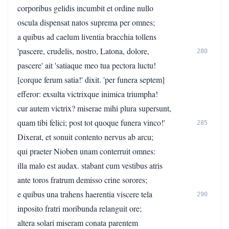
corporibus gelidis incumbit et ordine nullo
oscula dispensat natos suprema per omnes;
a quibus ad caelum liventia bracchia tollens
'pascere, crudelis, nostro, Latona, dolore,
280
pascere' ait 'satiaque meo tua pectora luctu!
[corque ferum satia!' dixit. 'per funera septem]
efferor: exsulta victrixque inimica triumpha!
cur autem victrix? miserae mihi plura supersunt,
quam tibi felici; post tot quoque funera vinco!'
285
Dixerat, et sonuit contento nervus ab arcu;
qui praeter Nioben unam conterruit omnes:
illa malo est audax. stabant cum vestibus atris
ante toros fratrum demisso crine sorores;
e quibus una trahens haerentia viscere tela
290
inposito fratri moribunda relanguit ore;
altera solari miseram conata parentem