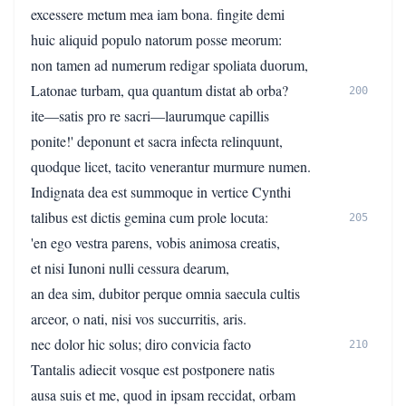
excessere metum mea iam bona. fingite demi
huic aliquid populo natorum posse meorum:
non tamen ad numerum redigar spoliata duorum,
Latonae turbam, qua quantum distat ab orba?
200
ite—satis pro re sacri—laurumque capillis
ponite!' deponunt et sacra infecta relinquunt,
quodque licet, tacito venerantur murmure numen.
Indignata dea est summoque in vertice Cynthi
talibus est dictis gemina cum prole locuta:
205
'en ego vestra parens, vobis animosa creatis,
et nisi Iunoni nulli cessura dearum,
an dea sim, dubitor perque omnia saecula cultis
arceor, o nati, nisi vos succurritis, aris.
nec dolor hic solus; diro convicia facto
210
Tantalis adiecit vosque est postponere natis
ausa suis et me, quod in ipsam reccidat, orbam