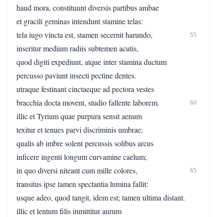
haud mora, constituunt diversis partibus ambae
et gracili geminas intendunt stamine telas:
tela iugo vincta est, stamen secernit harundo,
55
inseritur medium radiis subtemen acutis,
quod digiti expediunt, atque inter stamina ductum
percusso paviunt insecti pectine dentes.
utraque festinant cinctaeque ad pectora vestes
bracchia docta movent, studio fallente laborem.
60
illic et Tyrium quae purpura sensit aenum
texitur et tenues parvi discriminis umbrae;
qualis ab imbre solent percussis solibus arcus
inficere ingenti longum curvamine caelum;
in quo diversi niteant cum mille colores,
65
transitus ipse tamen spectantia lumina fallit:
usque adeo, quod tangit, idem est; tamen ultima distant.
illic et lentum filis inmittitur aurum