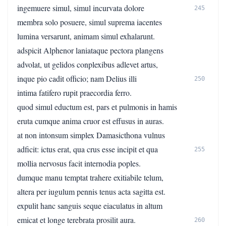
ingemuere simul, simul incurvata dolore
245
membra solo posuere, simul suprema iacentes
lumina versarunt, animam simul exhalarunt.
adspicit Alphenor laniataque pectora plangens
advolat, ut gelidos conplexibus adlevet artus,
inque pio cadit officio; nam Delius illi
250
intima fatifero rupit praecordia ferro.
quod simul eductum est, pars et pulmonis in hamis
eruta cumque anima cruor est effusus in auras.
at non intonsum simplex Damasicthona vulnus
adficit: ictus erat, qua crus esse incipit et qua
255
mollia nervosus facit internodia poples.
dumque manu temptat trahere exitiabile telum,
altera per iugulum pennis tenus acta sagitta est.
expulit hanc sanguis seque eiaculatus in altum
emicat et longe terebrata prosilit aura.
260