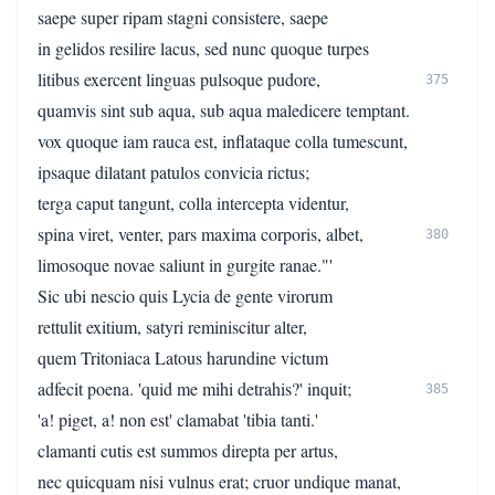
saepe super ripam stagni consistere, saepe
in gelidos resilire lacus, sed nunc quoque turpes
litibus exercent linguas pulsoque pudore,
375
quamvis sint sub aqua, sub aqua maledicere temptant.
vox quoque iam rauca est, inflataque colla tumescunt,
ipsaque dilatant patulos convicia rictus;
terga caput tangunt, colla intercepta videntur,
spina viret, venter, pars maxima corporis, albet,
380
limosoque novae saliunt in gurgite ranae."'
Sic ubi nescio quis Lycia de gente virorum
rettulit exitium, satyri reminiscitur alter,
quem Tritoniaca Latous harundine victum
adfecit poena. 'quid me mihi detrahis?' inquit;
385
'a! piget, a! non est' clamabat 'tibia tanti.'
clamanti cutis est summos direpta per artus,
nec quicquam nisi vulnus erat; cruor undique manat,