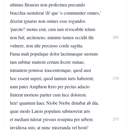
ultimus Ilioneus non profectura precando
bracchia sustulerat 'di' que 'o communiter omnes,'
dixerat ignarus non omnes esse rogandos
'parcite!' motus erat, cum iam revocabile telum
non fuit, arcitenens; minimo tamen occidit ille
265
vulnere, non alte percusso corde sagitta.
Fama mali populique dolor lacrimaeque suorum
tam subitae matrem certam fecere ruinae,
mirantem potuisse irascentemque, quod ausi
hoc essent superi, quod tantum iuris haberent;
270
nam pater Amphion ferro per pectus adacto
finierat moriens pariter cum luce dolorem.
heu! quantum haec Niobe Niobe distabat ab illa,
quae modo Latois populum submoverat aris
et mediam tulerat gressus resupina per urbem
275
invidiosa suis; at nunc miseranda vel hosti!