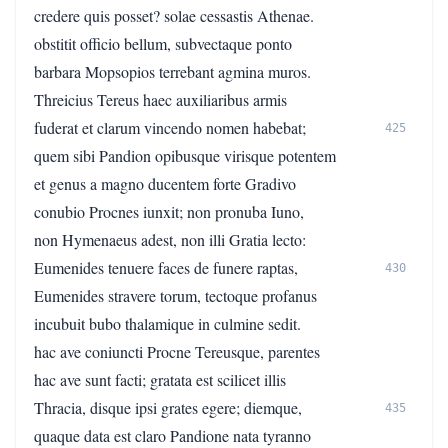
credere quis posset? solae cessastis Athenae.
obstitit officio bellum, subvectaque ponto
barbara Mopsopios terrebant agmina muros.
Threicius Tereus haec auxiliaribus armis
fuderat et clarum vincendo nomen habebat;
425
quem sibi Pandion opibusque virisque potentem
et genus a magno ducentem forte Gradivo
conubio Procnes iunxit; non pronuba Iuno,
non Hymenaeus adest, non illi Gratia lecto:
Eumenides tenuere faces de funere raptas,
430
Eumenides stravere torum, tectoque profanus
incubuit bubo thalamique in culmine sedit.
hac ave coniuncti Procne Tereusque, parentes
hac ave sunt facti; gratata est scilicet illis
Thracia, disque ipsi grates egere; diemque,
435
quaque data est claro Pandione nata tyranno