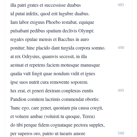
illa patri grates et successisse duabus
485
id putat infelix, quod erit lugubre duabus.
Iam labor exiguus Phoebo restabat, equique
pulsabant pedibus spatium declivis Olympi:
regales epulae mensis et Bacchus in auro
ponitur; hinc placido dant turgida corpora somno.
490
at rex Odrysius, quamvis secessit, in illa
aestuat et repetens faciem motusque manusque
qualia vult fingit quae nondum vidit et ignes
ipse suos nutrit cura removente soporem.
lux erat, et generi dextram conplexus euntis
495
Pandion comitem lacrimis commendat obortis:
'hanc ego, care gener, quoniam pia causa coegit,
et voluere ambae (voluisti tu quoque, Tereu)
do tibi perque fidem cognataque pectora supplex,
per superos oro, patrio ut tuearis amore
500