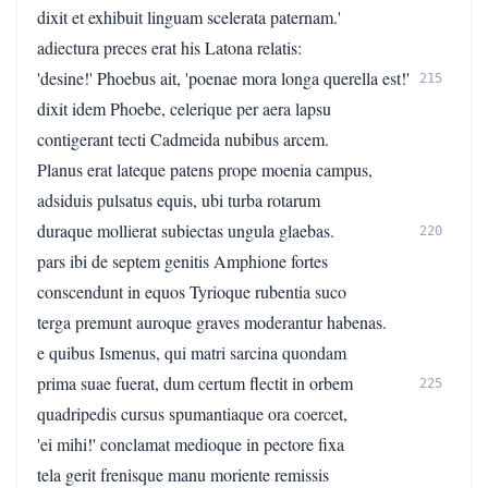
dixit et exhibuit linguam scelerata paternam.'
adiectura preces erat his Latona relatis:
'desine!' Phoebus ait, 'poenae mora longa querella est!'
215
dixit idem Phoebe, celerique per aera lapsu
contigerant tecti Cadmeida nubibus arcem.
Planus erat lateque patens prope moenia campus,
adsiduis pulsatus equis, ubi turba rotarum
duraque mollierat subiectas ungula glaebas.
220
pars ibi de septem genitis Amphione fortes
conscendunt in equos Tyrioque rubentia suco
terga premunt auroque graves moderantur habenas.
e quibus Ismenus, qui matri sarcina quondam
prima suae fuerat, dum certum flectit in orbem
225
quadripedis cursus spumantiaque ora coercet,
'ei mihi!' conclamat medioque in pectore fixa
tela gerit frenisque manu moriente remissis