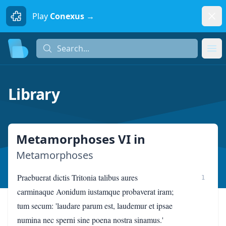
Dism
Play
Conexus →
Search...
Search...
Ope
Library
Metamorphoses VI
in
Metamorphoses
Praebuerat dictis Tritonia talibus aures
1
carminaque Aonidum iustamque probaverat iram;
tum secum: 'laudare parum est, laudemur et ipsae
numina nec sperni sine poena nostra sinamus.'