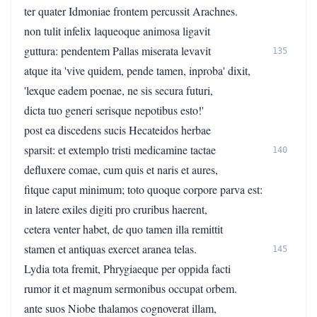
ter quater Idmoniae frontem percussit Arachnes.
non tulit infelix laqueoque animosa ligavit
guttura: pendentem Pallas miserata levavit
135
atque ita 'vive quidem, pende tamen, inproba' dixit,
'lexque eadem poenae, ne sis secura futuri,
dicta tuo generi serisque nepotibus esto!'
post ea discedens sucis Hecateidos herbae
sparsit: et extemplo tristi medicamine tactae
140
defluxere comae, cum quis et naris et aures,
fitque caput minimum; toto quoque corpore parva est:
in latere exiles digiti pro cruribus haerent,
cetera venter habet, de quo tamen illa remittit
stamen et antiquas exercet aranea telas.
145
Lydia tota fremit, Phrygiaeque per oppida facti
rumor it et magnum sermonibus occupat orbem.
ante suos Niobe thalamos cognoverat illam,