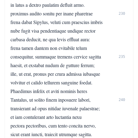
in latus a dextro paulatim defluit armo.
proximus audito sonitu per inane pharetrae
230
frena dabat Sipylus, veluti cum praescius imbris
nube fugit visa pendentiaque undique rector
carbasa deducit, ne qua levis effluat aura:
frena tamen dantem non evitabile telum
consequitur, summaque tremens cervice sagitta
235
haesit, et exstabat nudum de gutture ferrum;
ille, ut erat, pronus per crura admissa iubasque
volvitur et calido tellurem sanguine foedat.
Phaedimus infelix et aviti nominis heres
Tantalus, ut solito finem inposuere labori,
240
transierant ad opus nitidae iuvenale palaestrae;
et iam contulerant arto luctantia nexu
pectora pectoribus, cum tento concita nervo,
sicut erant iuncti, traiecit utrumque sagitta.