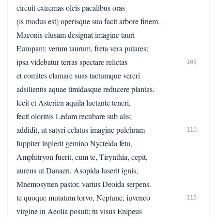
circuit extremas oleis pacalibus oras
(is modus est) operisque sua facit arbore finem.
Maeonis elusam designat imagine tauri
Europam: verum taurum, freta vera putares;
ipsa videbatur terras spectare relictas
105
et comites clamare suas tactumque vereri
adsilientis aquae timidasque reducere plantas.
fecit et Asterien aquila luctante teneri,
fecit olorinis Ledam recubare sub alis;
addidit, ut satyri celatus imagine pulchram
110
Iuppiter inplerit gemino Nycteida fetu,
Amphitryon fuerit, cum te, Tirynthia, cepit,
aureus ut Danaen, Asopida luserit ignis,
Mnemosynen pastor, varius Deoida serpens.
te quoque mutatum torvo, Neptune, iuvenco
115
virgine in Aeolia posuit; tu visus Enipeus