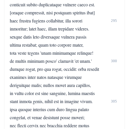
conticuit subito duplicataque vulnere caeco est.
[oraque compressit, nisi postquam spiritus ibat]
haec frustra fugiens collabitur, illa sorori
295
inmoritur; latet haec, illam trepidare videres.
sexque datis leto diversaque vulnera passis
ultima restabat; quam toto corpore mater,
tota veste tegens 'unam minimamque relinque!
de multis minimam posco' clamavit 'et unam.'
300
dumque rogat, pro qua rogat, occidit: orba resedit
exanimes inter natos natasque virumque
deriguitque malis; nullos movet aura capillos,
in vultu color est sine sanguine, lumina maestis
stant inmota genis, nihil est in imagine vivum.
305
ipsa quoque interius cum duro lingua palato
congelat, et venae desistunt posse moveri;
nec flecti cervix nec bracchia reddere motus