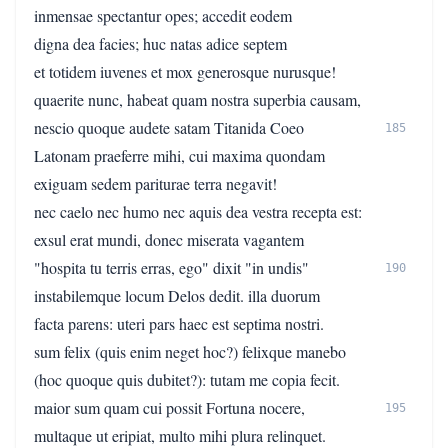
inmensae spectantur opes; accedit eodem
digna dea facies; huc natas adice septem
et totidem iuvenes et mox generosque nurusque!
quaerite nunc, habeat quam nostra superbia causam,
nescio quoque audete satam Titanida Coeo
185
Latonam praeferre mihi, cui maxima quondam
exiguam sedem pariturae terra negavit!
nec caelo nec humo nec aquis dea vestra recepta est:
exsul erat mundi, donec miserata vagantem
"hospita tu terris erras, ego" dixit "in undis"
190
instabilemque locum Delos dedit. illa duorum
facta parens: uteri pars haec est septima nostri.
sum felix (quis enim neget hoc?) felixque manebo
(hoc quoque quis dubitet?): tutam me copia fecit.
maior sum quam cui possit Fortuna nocere,
195
multaque ut eripiat, multo mihi plura relinquet.