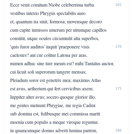
Ecce venit comitum Niobe celeberrima turba
165
vestibus intexto Phrygiis spectabilis auro
et, quantum ira sinit, formosa; movensque decoro
cum capite inmissos umerum per utrumque capillos
constitit, utque oculos circumtulit alta superbos,
'quis furor auditos' inquit 'praeponere visis
170
caelestes? aut cur colitur Latona per aras,
numen adhuc sine ture meum est? mihi Tantalus auctor,
cui licuit soli superorum tangere mensas;
Pleiadum soror est genetrix mea; maximus Atlas
est avus, aetherium qui fert cervicibus axem;
175
Iuppiter alter avus; socero quoque glorior illo.
me gentes metuunt Phrygiae, me regia Cadmi
sub domina est, fidibusque mei commissa mariti
moenia cum populis a meque viroque reguntur.
in quamcumque domus adverti lumina partem,
180