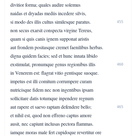
divitior forma; quales audire solemus
naidas et dryadas mediis incedere silvis,
si modo des illis cultus similesque paratus.
455
non secus exarsit conspecta virgine Tereus,
quam si quis canis ignem supponat aristis
aut frondem positasque cremet faenilibus herbas.
digna quidem facies; sed et hunc innata libido
exstimulat, pronumque genus regionibus illis
460
in Venerem est: flagrat vitio gentisque suoque.
impetus est illi comitum corrumpere curam
nutricisque fidem nec non ingentibus ipsam
sollicitare datis totumque inpendere regnum
aut rapere et saevo raptam defendere bello;
465
et nihil est, quod non effreno captus amore
ausit, nec capiunt inclusas pectora flammas.
iamque moras male fert cupidoque revertitur ore