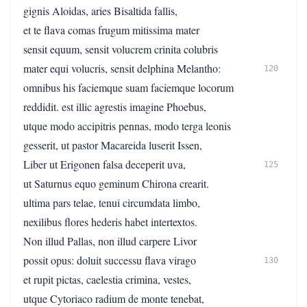
gignis Aloidas, aries Bisaltida fallis,
et te flava comas frugum mitissima mater
sensit equum, sensit volucrem crinita colubris
mater equi volucris, sensit delphina Melantho:
120
omnibus his faciemque suam faciemque locorum
reddidit. est illic agrestis imagine Phoebus,
utque modo accipitris pennas, modo terga leonis
gesserit, ut pastor Macareida luserit Issen,
Liber ut Erigonen falsa deceperit uva,
125
ut Saturnus equo geminum Chirona crearit.
ultima pars telae, tenui circumdata limbo,
nexilibus flores hederis habet intertextos.
Non illud Pallas, non illud carpere Livor
possit opus: doluit successu flava virago
130
et rupit pictas, caelestia crimina, vestes,
utque Cytoriaco radium de monte tenebat,