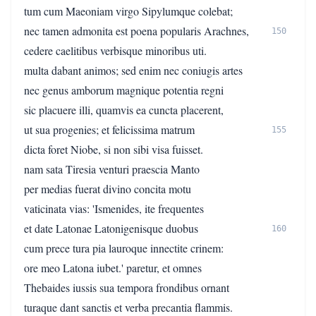
tum cum Maeoniam virgo Sipylumque colebat;
nec tamen admonita est poena popularis Arachnes,
150
cedere caelitibus verbisque minoribus uti.
multa dabant animos; sed enim nec coniugis artes
nec genus amborum magnique potentia regni
sic placuere illi, quamvis ea cuncta placerent,
ut sua progenies; et felicissima matrum
155
dicta foret Niobe, si non sibi visa fuisset.
nam sata Tiresia venturi praescia Manto
per medias fuerat divino concita motu
vaticinata vias: 'Ismenides, ite frequentes
et date Latonae Latonigenisque duobus
160
cum prece tura pia lauroque innectite crinem:
ore meo Latona iubet.' paretur, et omnes
Thebaides iussis sua tempora frondibus ornant
turaque dant sanctis et verba precantia flammis.