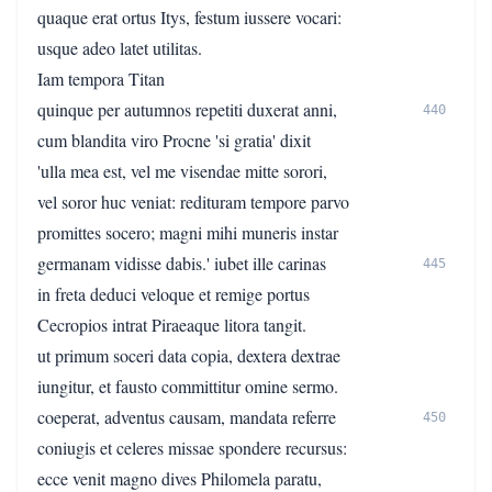
quaque erat ortus Itys, festum iussere vocari:
usque adeo latet utilitas.
Iam tempora Titan
quinque per autumnos repetiti duxerat anni,
440
cum blandita viro Procne 'si gratia' dixit
'ulla mea est, vel me visendae mitte sorori,
vel soror huc veniat: redituram tempore parvo
promittes socero; magni mihi muneris instar
germanam vidisse dabis.' iubet ille carinas
445
in freta deduci veloque et remige portus
Cecropios intrat Piraeaque litora tangit.
ut primum soceri data copia, dextera dextrae
iungitur, et fausto committitur omine sermo.
coeperat, adventus causam, mandata referre
450
coniugis et celeres missae spondere recursus:
ecce venit magno dives Philomela paratu,