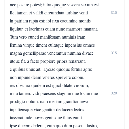
nec pes ire potest; intra quoque viscera saxum est.
flet tamen et validi circumdata turbine venti
310
in patriam rapta est: ibi fixa cacumine montis
liquitur, et lacrimas etiam nunc marmora manant.
Tum vero cuncti manifestam numinis iram
femina virque timent cultuque inpensius omnes
magna gemelliparae venerantur numina divae;
315
utque fit, a facto propiore priora renarrant.
e quibus unus ait: 'Lyciae quoque fertilis agris
non inpune deam veteres sprevere coloni.
res obscura quidem est ignobilitate virorum,
mira tamen: vidi praesens stagnumque locumque
320
prodigio notum. nam me iam grandior aevo
inpatiensque viae genitor deducere lectos
iusserat inde boves gentisque illius eunti
ipse ducem dederat, cum quo dum pascua lustro,