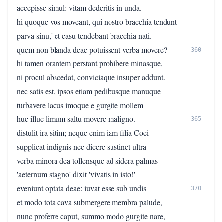
accepisse simul: vitam dederitis in unda.
hi quoque vos moveant, qui nostro bracchia tendunt
parva sinu,' et casu tendebant bracchia nati.
quem non blanda deae potuissent verba movere?
360
hi tamen orantem perstant prohibere minasque,
ni procul abscedat, conviciaque insuper addunt.
nec satis est, ipsos etiam pedibusque manuque
turbavere lacus imoque e gurgite mollem
huc illuc limum saltu movere maligno.
365
distulit ira sitim; neque enim iam filia Coei
supplicat indignis nec dicere sustinet ultra
verba minora dea tollensque ad sidera palmas
'aeternum stagno' dixit 'vivatis in isto!'
eveniunt optata deae: iuvat esse sub undis
370
et modo tota cava submergere membra palude,
nunc proferre caput, summo modo gurgite nare,