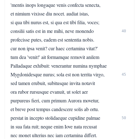
'mentis inops longaque venis confecta senecta,
et nimium vixisse diu nocet. audiat istas,
si qua tibi nurus est, si qua est tibi filia, voces;
consilii satis est in me mihi, neve monendo
40
profecisse putes, eadem est sententia nobis.
cur non ipsa venit? cur haec certamina vitat?'
tum dea 'venit!' ait formamque removit anilem
Palladaque exhibuit: venerantur numina nymphae
Mygdonidesque nurus; sola est non territa virgo,
45
sed tamen erubuit, subitusque invita notavit
ora rubor rursusque evanuit, ut solet aer
purpureus fieri, cum primum Aurora movetur,
et breve post tempus candescere solis ab ortu.
perstat in incepto stolidaeque cupidine palmae
50
in sua fata ruit; neque enim Iove nata recusat
nec monet ulterius nec iam certamina differt.