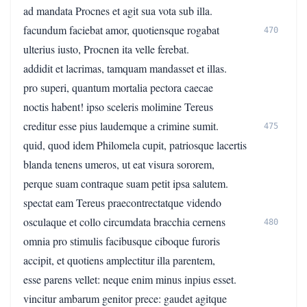
ad mandata Procnes et agit sua vota sub illa.
facundum faciebat amor, quotiensque rogabat
470
ulterius iusto, Procnen ita velle ferebat.
addidit et lacrimas, tamquam mandasset et illas.
pro superi, quantum mortalia pectora caecae
noctis habent! ipso sceleris molimine Tereus
creditur esse pius laudemque a crimine sumit.
475
quid, quod idem Philomela cupit, patriosque lacertis
blanda tenens umeros, ut eat visura sororem,
perque suam contraque suam petit ipsa salutem.
spectat eam Tereus praecontrectatque videndo
osculaque et collo circumdata bracchia cernens
480
omnia pro stimulis facibusque ciboque furoris
accipit, et quotiens amplectitur illa parentem,
esse parens vellet: neque enim minus inpius esset.
vincitur ambarum genitor prece: gaudet agitque