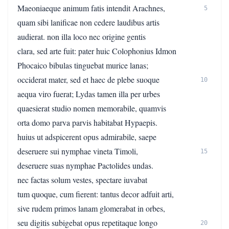
Maeoniaeque animum fatis intendit Arachnes,
5
quam sibi lanificae non cedere laudibus artis
audierat. non illa loco nec origine gentis
clara, sed arte fuit: pater huic Colophonius Idmon
Phocaico bibulas tinguebat murice lanas;
occiderat mater, sed et haec de plebe suoque
10
aequa viro fuerat; Lydas tamen illa per urbes
quaesierat studio nomen memorabile, quamvis
orta domo parva parvis habitabat Hypaepis.
huius ut adspicerent opus admirabile, saepe
deseruere sui nymphae vineta Timoli,
15
deseruere suas nymphae Pactolides undas.
nec factas solum vestes, spectare iuvabat
tum quoque, cum fierent: tantus decor adfuit arti,
sive rudem primos lanam glomerabat in orbes,
seu digitis subigebat opus repetitaque longo
20