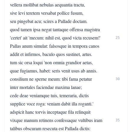
vellera mollibat nebulas aequantia tractu,
sive levi teretem versabat pollice fusum,
seu pingebat acu; scires a Pallade doctam.
quod tamen ipsa negat tantaque offensa magistra
'certet' ait 'mecum: nihil est, quod victa recusem!'
25
Pallas anum simulat: falsosque in tempora canos
addit et infirmos, baculo quos sustinet, artus.
tum sic orsa loqui 'non omnia grandior aetas,
quae fugiamus, habet: seris venit usus ab annis.
consilium ne sperne meum: tibi fama petatur
30
inter mortales faciendae maxima lanae;
cede deae veniamque tuis, temeraria, dictis
supplice voce roga: veniam dabit illa roganti.'
adspicit hanc torvis inceptaque fila relinquit
vixque manum retinens confessaque vultibus iram
35
talibus obscuram resecuta est Pallada dictis: