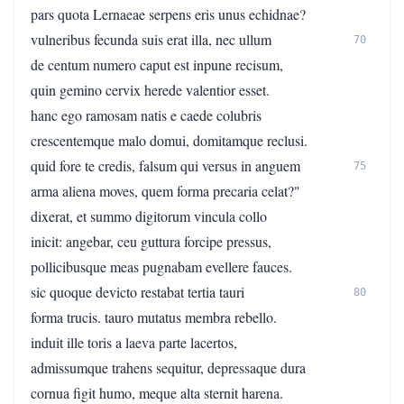
pars quota Lernaeae serpens eris unus echidnae?
vulneribus fecunda suis erat illa, nec ullum
70
de centum numero caput est inpune recisum,
quin gemino cervix herede valentior esset.
hanc ego ramosam natis e caede colubris
crescentemque malo domui, domitamque reclusi.
quid fore te credis, falsum qui versus in anguem
75
arma aliena moves, quem forma precaria celat?"
dixerat, et summo digitorum vincula collo
inicit: angebar, ceu guttura forcipe pressus,
pollicibusque meas pugnabam evellere fauces.
sic quoque devicto restabat tertia tauri
80
forma trucis. tauro mutatus membra rebello.
induit ille toris a laeva parte lacertos,
admissumque trahens sequitur, depressaque dura
cornua figit humo, meque alta sternit harena.