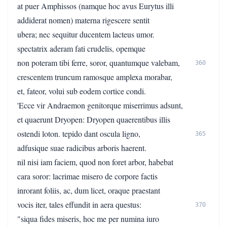
at puer Amphissos (namque hoc avus Eurytus illi
addiderat nomen) materna rigescere sentit
ubera; nec sequitur ducentem lacteus umor.
spectatrix aderam fati crudelis, opemque
non poteram tibi ferre, soror, quantumque valebam,
360
crescentem truncum ramosque amplexa morabar,
et, fateor, volui sub eodem cortice condi.
'Ecce vir Andraemon genitorque miserrimus adsunt,
et quaerunt Dryopen: Dryopen quaerentibus illis
ostendi loton. tepido dant oscula ligno,
365
adfusique suae radicibus arboris haerent.
nil nisi iam faciem, quod non foret arbor, habebat
cara soror: lacrimae misero de corpore factis
inrorant foliis, ac, dum licet, oraque praestant
vocis iter, tales effundit in aera questus:
370
"siqua fides miseris, hoc me per numina iuro