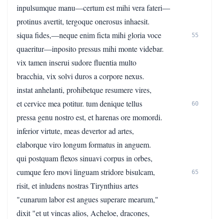
inpulsumque manu—certum est mihi vera fateri—
protinus avertit, tergoque onerosus inhaesit.
siqua fides,—neque enim ficta mihi gloria voce
55
quaeritur—inposito pressus mihi monte videbar.
vix tamen inserui sudore fluentia multo
bracchia, vix solvi duros a corpore nexus.
instat anhelanti, prohibetque resumere vires,
et cervice mea potitur. tum denique tellus
60
pressa genu nostro est, et harenas ore momordi.
inferior virtute, meas devertor ad artes,
elaborque viro longum formatus in anguem.
qui postquam flexos sinuavi corpus in orbes,
cumque fero movi linguam stridore bisulcam,
65
risit, et inludens nostras Tirynthius artes
"cunarum labor est angues superare mearum,"
dixit "et ut vincas alios, Acheloe, dracones,