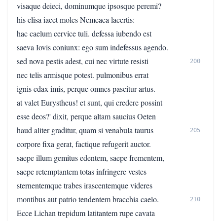
visaque deieci, dominumque ipsosque peremi?
his elisa iacet moles Nemeaea lacertis:
hac caelum cervice tuli. defessa iubendo est
saeva Iovis coniunx: ego sum indefessus agendo.
sed nova pestis adest, cui nec virtute resisti
200
nec telis armisque potest. pulmonibus errat
ignis edax imis, perque omnes pascitur artus.
at valet Eurystheus! et sunt, qui credere possint
esse deos?' dixit, perque altam saucius Oeten
haud aliter graditur, quam si venabula taurus
205
corpore fixa gerat, factique refugerit auctor.
saepe illum gemitus edentem, saepe frementem,
saepe retemptantem totas infringere vestes
sternentemque trabes irascentemque videres
montibus aut patrio tendentem bracchia caelo.
210
Ecce Lichan trepidum latitantem rupe cavata