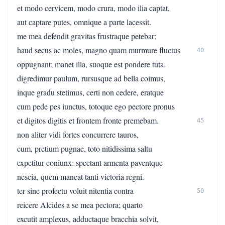
et modo cervicem, modo crura, modo ilia captat,
aut captare putes, omnique a parte lacessit.
me mea defendit gravitas frustraque petebar;
haud secus ac moles, magno quam murmure fluctus
40
oppugnant; manet illa, suoque est pondere tuta.
digredimur paulum, rursusque ad bella coimus,
inque gradu stetimus, certi non cedere, eratque
cum pede pes iunctus, totoque ego pectore pronus
et digitos digitis et frontem fronte premebam.
45
non aliter vidi fortes concurrere tauros,
cum, pretium pugnae, toto nitidissima saltu
expetitur coniunx: spectant armenta paventque
nescia, quem maneat tanti victoria regni.
ter sine profectu voluit nitentia contra
50
reicere Alcides a se mea pectora; quarto
excutit amplexus, adductaque bracchia solvit,