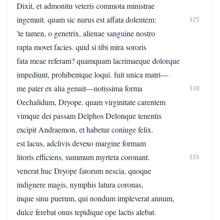
Dixit, et admonitu veteris commota ministrae
ingemuit. quam sic nurus est affata dolentem:
325
'te tamen, o genetrix, alienae sanguine nostro
rapta movet facies. quid si tibi mira sororis
fata meae referam? quamquam lacrimaeque dolorque
impediunt, prohibentque loqui. fuit unica matri—
me pater ex alia genuit—notissima forma
330
Oechalidum, Dryope. quam virginitate carentem
vimque dei passam Delphos Delonque tenentis
excipit Andraemon, et habetur coniuge felix.
est lacus, adclivis devexo margine formam
litoris efficiens, summum myrteta coronant.
335
venerat huc Dryope fatorum nescia, quoque
indignere magis, nymphis latura coronas,
inque sinu puerum, qui nondum impleverat annum,
dulce ferebat onus tepidique ope lactis alebat.