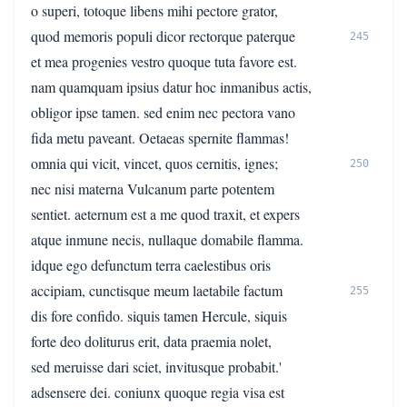
o superi, totoque libens mihi pectore grator,
quod memoris populi dicor rectorque paterque
245
et mea progenies vestro quoque tuta favore est.
nam quamquam ipsius datur hoc inmanibus actis,
obligor ipse tamen. sed enim nec pectora vano
fida metu paveant. Oetaeas spernite flammas!
omnia qui vicit, vincet, quos cernitis, ignes;
250
nec nisi materna Vulcanum parte potentem
sentiet. aeternum est a me quod traxit, et expers
atque inmune necis, nullaque domabile flamma.
idque ego defunctum terra caelestibus oris
accipiam, cunctisque meum laetabile factum
255
dis fore confido. siquis tamen Hercule, siquis
forte deo doliturus erit, data praemia nolet,
sed meruisse dari sciet, invitusque probabit.'
adsensere dei. coniunx quoque regia visa est