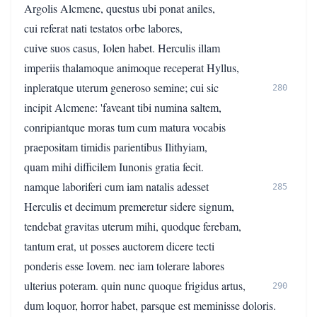
Argolis Alcmene, questus ubi ponat aniles,
cui referat nati testatos orbe labores,
cuive suos casus, Iolen habet. Herculis illam
imperiis thalamoque animoque receperat Hyllus,
inpleratque uterum generoso semine; cui sic
280
incipit Alcmene: 'faveant tibi numina saltem,
conripiantque moras tum cum matura vocabis
praepositam timidis parientibus Ilithyiam,
quam mihi difficilem Iunonis gratia fecit.
namque laboriferi cum iam natalis adesset
285
Herculis et decimum premeretur sidere signum,
tendebat gravitas uterum mihi, quodque ferebam,
tantum erat, ut posses auctorem dicere tecti
ponderis esse Iovem. nec iam tolerare labores
ulterius poteram. quin nunc quoque frigidus artus,
290
dum loquor, horror habet, parsque est meminisse doloris.