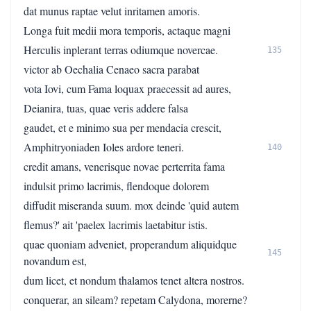
dat munus raptae velut inritamen amoris.
Longa fuit medii mora temporis, actaque magni
Herculis inplerant terras odiumque novercae.
135
victor ab Oechalia Cenaeo sacra parabat
vota Iovi, cum Fama loquax praecessit ad aures,
Deianira, tuas, quae veris addere falsa
gaudet, et e minimo sua per mendacia crescit,
Amphitryoniaden Ioles ardore teneri.
140
credit amans, venerisque novae perterrita fama
indulsit primo lacrimis, flendoque dolorem
diffudit miseranda suum. mox deinde 'quid autem
flemus?' ait 'paelex lacrimis laetabitur istis.
quae quoniam adveniet, properandum aliquidque
145
novandum est,
dum licet, et nondum thalamos tenet altera nostros.
conquerar, an sileam? repetam Calydona, morerne?