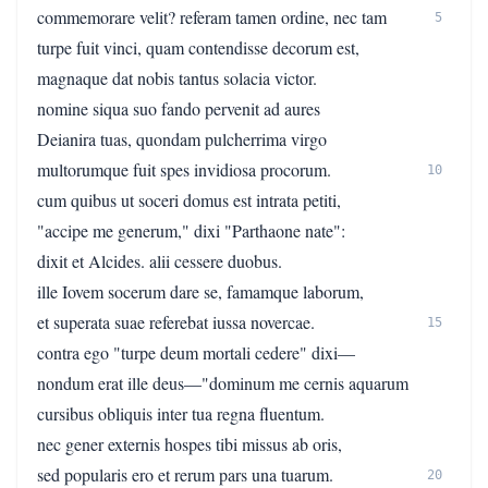
commemorare velit? referam tamen ordine, nec tam
5
turpe fuit vinci, quam contendisse decorum est,
magnaque dat nobis tantus solacia victor.
nomine siqua suo fando pervenit ad aures
Deianira tuas, quondam pulcherrima virgo
multorumque fuit spes invidiosa procorum.
10
cum quibus ut soceri domus est intrata petiti,
"accipe me generum," dixi "Parthaone nate":
dixit et Alcides. alii cessere duobus.
ille Iovem socerum dare se, famamque laborum,
et superata suae referebat iussa novercae.
15
contra ego "turpe deum mortali cedere" dixi—
nondum erat ille deus—"dominum me cernis aquarum
cursibus obliquis inter tua regna fluentum.
nec gener externis hospes tibi missus ab oris,
sed popularis ero et rerum pars una tuarum.
20