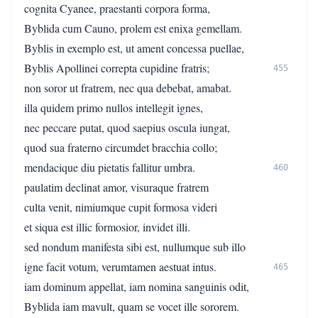
cognita Cyanee, praestanti corpora forma,
Byblida cum Cauno, prolem est enixa gemellam.
Byblis in exemplo est, ut ament concessa puellae,
Byblis Apollinei correpta cupidine fratris;
455
non soror ut fratrem, nec qua debebat, amabat.
illa quidem primo nullos intellegit ignes,
nec peccare putat, quod saepius oscula iungat,
quod sua fraterno circumdet bracchia collo;
mendacique diu pietatis fallitur umbra.
460
paulatim declinat amor, visuraque fratrem
culta venit, nimiumque cupit formosa videri
et siqua est illic formosior, invidet illi.
sed nondum manifesta sibi est, nullumque sub illo
igne facit votum, verumtamen aestuat intus.
465
iam dominum appellat, iam nomina sanguinis odit,
Byblida iam mavult, quam se vocet ille sororem.