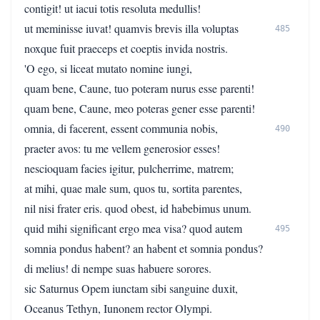
contigit! ut iacui totis resoluta medullis!
ut meminisse iuvat! quamvis brevis illa voluptas
485
noxque fuit praeceps et coeptis invida nostris.
'O ego, si liceat mutato nomine iungi,
quam bene, Caune, tuo poteram nurus esse parenti!
quam bene, Caune, meo poteras gener esse parenti!
omnia, di facerent, essent communia nobis,
490
praeter avos: tu me vellem generosior esses!
nescioquam facies igitur, pulcherrime, matrem;
at mihi, quae male sum, quos tu, sortita parentes,
nil nisi frater eris. quod obest, id habebimus unum.
quid mihi significant ergo mea visa? quod autem
495
somnia pondus habent? an habent et somnia pondus?
di melius! di nempe suas habuere sorores.
sic Saturnus Opem iunctam sibi sanguine duxit,
Oceanus Tethyn, Iunonem rector Olympi.