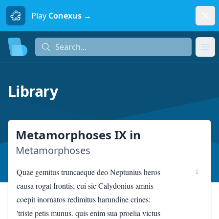
Dism
Play
Conexus →
Search...
Search...
Ope
Library
Metamorphoses IX
in
Metamorphoses
Quae gemitus truncaeque deo Neptunius heros
1
causa rogat frontis; cui sic Calydonius amnis
coepit inornatos redimitus harundine crines:
'triste petis munus. quis enim sua proelia victus