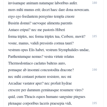
invisamque animam natamque laboribus aufer.
180
mors mihi munus erit; decet haec dare dona novercam.
ergo ego foedantem peregrino templa cruore
Busirin domui? saevoque alimenta parentis
Antaeo eripui? nec me pastoris Hiberi
forma triplex, nec forma triplex tua, Cerbere, movit?
185
vosne, manus, validi pressistis cornua tauri?
vestrum opus Elis habet, vestrum Stymphalides undae,
Partheniumque nemus? vestra virtute relatus
Thermodontiaco caelatus balteus auro,
pomaque ab insomni concustodita dracone?
190
nec mihi centauri potuere resistere, nec mi
Arcadiae vastator aper? nec profuit hydrae
crescere per damnum geminasque resumere vires?
quid, cum Thracis equos humano sanguine pingues
plenaque corporibus laceris praesepia vidi,
195