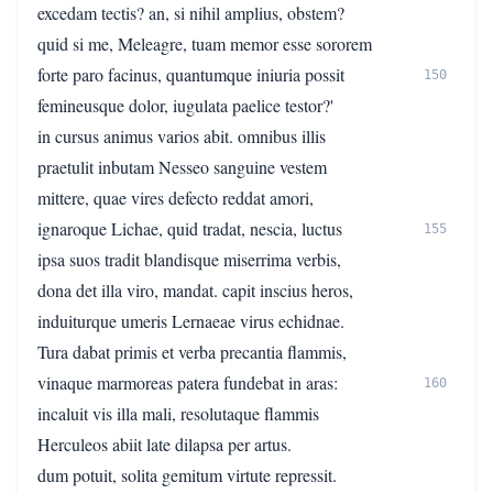
excedam tectis? an, si nihil amplius, obstem?
quid si me, Meleagre, tuam memor esse sororem
forte paro facinus, quantumque iniuria possit
150
femineusque dolor, iugulata paelice testor?'
in cursus animus varios abit. omnibus illis
praetulit inbutam Nesseo sanguine vestem
mittere, quae vires defecto reddat amori,
ignaroque Lichae, quid tradat, nescia, luctus
155
ipsa suos tradit blandisque miserrima verbis,
dona det illa viro, mandat. capit inscius heros,
induiturque umeris Lernaeae virus echidnae.
Tura dabat primis et verba precantia flammis,
vinaque marmoreas patera fundebat in aras:
160
incaluit vis illa mali, resolutaque flammis
Herculeos abiit late dilapsa per artus.
dum potuit, solita gemitum virtute repressit.