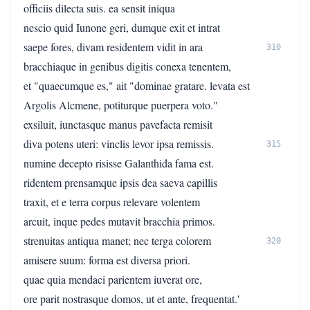
officiis dilecta suis. ea sensit iniqua
nescio quid Iunone geri, dumque exit et intrat
saepe fores, divam residentem vidit in ara
310
bracchiaque in genibus digitis conexa tenentem,
et "quaecumque es," ait "dominae gratare. levata est
Argolis Alcmene, potiturque puerpera voto."
exsiluit, iunctasque manus pavefacta remisit
diva potens uteri: vinclis levor ipsa remissis.
315
numine decepto risisse Galanthida fama est.
ridentem prensamque ipsis dea saeva capillis
traxit, et e terra corpus relevare volentem
arcuit, inque pedes mutavit bracchia primos.
strenuitas antiqua manet; nec terga colorem
320
amisere suum: forma est diversa priori.
quae quia mendaci parientem iuverat ore,
ore parit nostrasque domos, ut et ante, frequentat.'