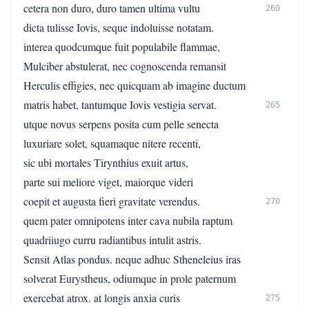
cetera non duro, duro tamen ultima vultu
260
dicta tulisse Iovis, seque indoluisse notatam.
interea quodcumque fuit populabile flammae,
Mulciber abstulerat, nec cognoscenda remansit
Herculis effigies, nec quicquam ab imagine ductum
matris habet, tantumque Iovis vestigia servat.
265
utque novus serpens posita cum pelle senecta
luxuriare solet, squamaque nitere recenti,
sic ubi mortales Tirynthius exuit artus,
parte sui meliore viget, maiorque videri
coepit et augusta fieri gravitate verendus.
270
quem pater omnipotens inter cava nubila raptum
quadriiugo curru radiantibus intulit astris.
Sensit Atlas pondus. neque adhuc Stheneleius iras
solverat Eurystheus, odiumque in prole paternum
exercebat atrox. at longis anxia curis
275