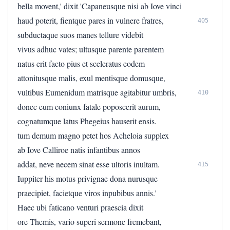
bella movent,' dixit 'Capaneusque nisi ab Iove vinci
haud poterit, fientque pares in vulnere fratres,
405
subductaque suos manes tellure videbit
vivus adhuc vates; ultusque parente parentem
natus erit facto pius et sceleratus eodem
attonitusque malis, exul mentisque domusque,
vultibus Eumenidum matrisque agitabitur umbris,
410
donec eum coniunx fatale poposcerit aurum,
cognatumque latus Phegeius hauserit ensis.
tum demum magno petet hos Acheloia supplex
ab Iove Calliroe natis infantibus annos
addat, neve necem sinat esse ultoris inultam.
415
Iuppiter his motus privignae dona nurusque
praecipiet, facietque viros inpubibus annis.'
Haec ubi faticano venturi praescia dixit
ore Themis, vario superi sermone fremebant,