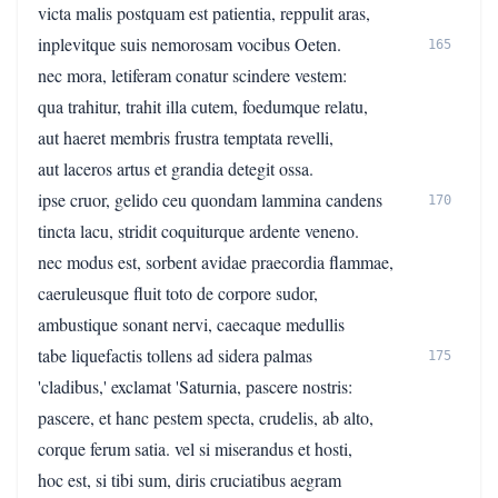
victa malis postquam est patientia, reppulit aras,
inplevitque suis nemorosam vocibus Oeten.
165
nec mora, letiferam conatur scindere vestem:
qua trahitur, trahit illa cutem, foedumque relatu,
aut haeret membris frustra temptata revelli,
aut laceros artus et grandia detegit ossa.
ipse cruor, gelido ceu quondam lammina candens
170
tincta lacu, stridit coquiturque ardente veneno.
nec modus est, sorbent avidae praecordia flammae,
caeruleusque fluit toto de corpore sudor,
ambustique sonant nervi, caecaque medullis
tabe liquefactis tollens ad sidera palmas
175
'cladibus,' exclamat 'Saturnia, pascere nostris:
pascere, et hanc pestem specta, crudelis, ab alto,
corque ferum satia. vel si miserandus et hosti,
hoc est, si tibi sum, diris cruciatibus aegram