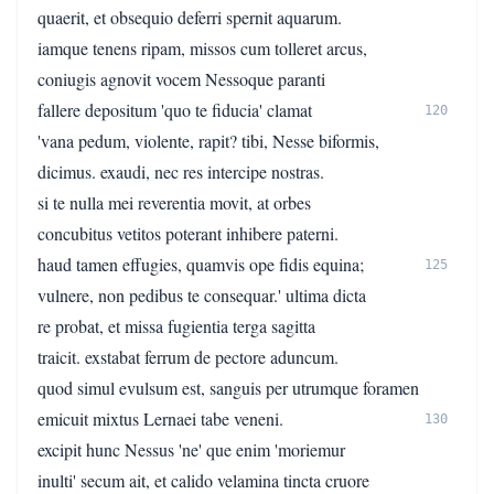
quaerit, et obsequio deferri spernit aquarum.
iamque tenens ripam, missos cum tolleret arcus,
coniugis agnovit vocem Nessoque paranti
fallere depositum 'quo te fiducia' clamat
120
'vana pedum, violente, rapit? tibi, Nesse biformis,
dicimus. exaudi, nec res intercipe nostras.
si te nulla mei reverentia movit, at orbes
concubitus vetitos poterant inhibere paterni.
haud tamen effugies, quamvis ope fidis equina;
125
vulnere, non pedibus te consequar.' ultima dicta
re probat, et missa fugientia terga sagitta
traicit. exstabat ferrum de pectore aduncum.
quod simul evulsum est, sanguis per utrumque foramen
emicuit mixtus Lernaei tabe veneni.
130
excipit hunc Nessus 'ne' que enim 'moriemur
inulti' secum ait, et calido velamina tincta cruore