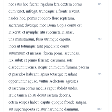
nec satis hoc fuerat: rigidum fera dextera cornu
85
dum tenet, infregit, truncaque a fronte revellit.
naides hoc, pomis et odoro flore repletum,
sacrarunt; divesque meo Bona Copia cornu est.'
Dixerat: et nymphe ritu succincta Dianae,
una ministrarum, fusis utrimque capillis,
90
incessit totumque tulit praedivite cornu
autumnum et mensas, felicia poma, secundas.
lux subit; et primo feriente cacumina sole
discedunt iuvenes, neque enim dum flumina pacem
et placidos habeant lapsus totaeque residant
95
opperiuntur aquae. vultus Achelous agrestes
et lacerum cornu mediis caput abdidit undis.
Huic tamen ablati doluit iactura decoris,
cetera sospes habet. capitis quoque fronde saligna
aut superinposita celatur harundine damnum.
100