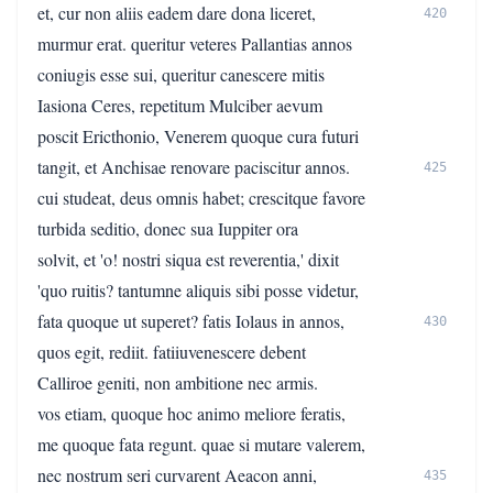
et, cur non aliis eadem dare dona liceret,
420
murmur erat. queritur veteres Pallantias annos
coniugis esse sui, queritur canescere mitis
Iasiona Ceres, repetitum Mulciber aevum
poscit Ericthonio, Venerem quoque cura futuri
tangit, et Anchisae renovare paciscitur annos.
425
cui studeat, deus omnis habet; crescitque favore
turbida seditio, donec sua Iuppiter ora
solvit, et 'o! nostri siqua est reverentia,' dixit
'quo ruitis? tantumne aliquis sibi posse videtur,
fata quoque ut superet? fatis Iolaus in annos,
430
quos egit, rediit. fatiiuvenescere debent
Calliroe geniti, non ambitione nec armis.
vos etiam, quoque hoc animo meliore feratis,
me quoque fata regunt. quae si mutare valerem,
nec nostrum seri curvarent Aeacon anni,
435