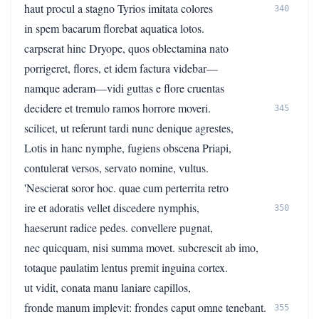
haut procul a stagno Tyrios imitata colores
340
in spem bacarum florebat aquatica lotos.
carpserat hinc Dryope, quos oblectamina nato
porrigeret, flores, et idem factura videbar—
namque aderam—vidi guttas e flore cruentas
decidere et tremulo ramos horrore moveri.
345
scilicet, ut referunt tardi nunc denique agrestes,
Lotis in hanc nymphe, fugiens obscena Priapi,
contulerat versos, servato nomine, vultus.
'Nescierat soror hoc. quae cum perterrita retro
ire et adoratis vellet discedere nymphis,
350
haeserunt radice pedes. convellere pugnat,
nec quicquam, nisi summa movet. subcrescit ab imo,
totaque paulatim lentus premit inguina cortex.
ut vidit, conata manu laniare capillos,
fronde manum implevit: frondes caput omne tenebant.
355