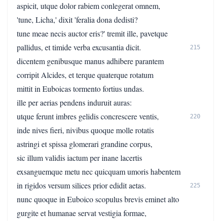
aspicit, utque dolor rabiem conlegerat omnem,
'tune, Licha,' dixit 'feralia dona dedisti?
tune meae necis auctor eris?' tremit ille, pavetque
pallidus, et timide verba excusantia dicit.
215
dicentem genibusque manus adhibere parantem
corripit Alcides, et terque quaterque rotatum
mittit in Euboicas tormento fortius undas.
ille per aerias pendens induruit auras:
utque ferunt imbres gelidis concrescere ventis,
220
inde nives fieri, nivibus quoque molle rotatis
astringi et spissa glomerari grandine corpus,
sic illum validis iactum per inane lacertis
exsanguemque metu nec quicquam umoris habentem
in rigidos versum silices prior edidit aetas.
225
nunc quoque in Euboico scopulus brevis eminet alto
gurgite et humanae servat vestigia formae,