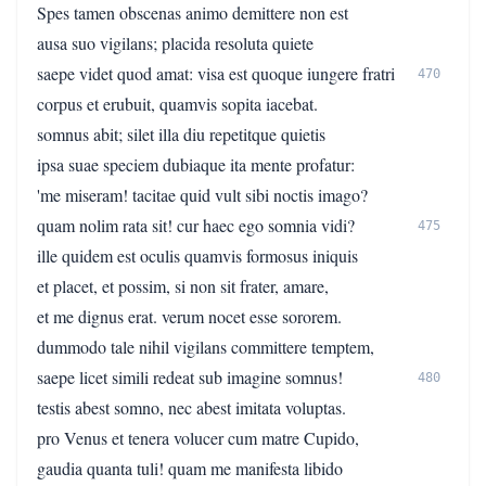
Spes tamen obscenas animo demittere non est
ausa suo vigilans; placida resoluta quiete
saepe videt quod amat: visa est quoque iungere fratri
470
corpus et erubuit, quamvis sopita iacebat.
somnus abit; silet illa diu repetitque quietis
ipsa suae speciem dubiaque ita mente profatur:
'me miseram! tacitae quid vult sibi noctis imago?
quam nolim rata sit! cur haec ego somnia vidi?
475
ille quidem est oculis quamvis formosus iniquis
et placet, et possim, si non sit frater, amare,
et me dignus erat. verum nocet esse sororem.
dummodo tale nihil vigilans committere temptem,
saepe licet simili redeat sub imagine somnus!
480
testis abest somno, nec abest imitata voluptas.
pro Venus et tenera volucer cum matre Cupido,
gaudia quanta tuli! quam me manifesta libido