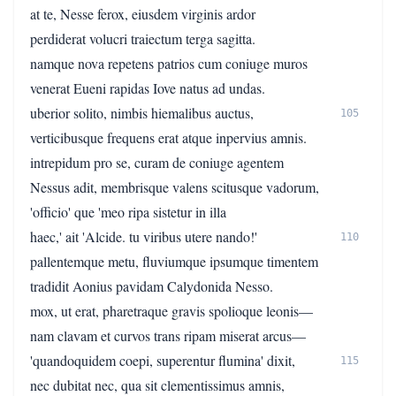
at te, Nesse ferox, eiusdem virginis ardor
perdiderat volucri traiectum terga sagitta.
namque nova repetens patrios cum coniuge muros
venerat Eueni rapidas Iove natus ad undas.
uberior solito, nimbis hiemalibus auctus,
105
verticibusque frequens erat atque inpervius amnis.
intrepidum pro se, curam de coniuge agentem
Nessus adit, membrisque valens scitusque vadorum,
'officio' que 'meo ripa sistetur in illa
haec,' ait 'Alcide. tu viribus utere nando!'
110
pallentemque metu, fluviumque ipsumque timentem
tradidit Aonius pavidam Calydonida Nesso.
mox, ut erat, pharetraque gravis spolioque leonis—
nam clavam et curvos trans ripam miserat arcus—
'quandoquidem coepi, superentur flumina' dixit,
115
nec dubitat nec, qua sit clementissimus amnis,