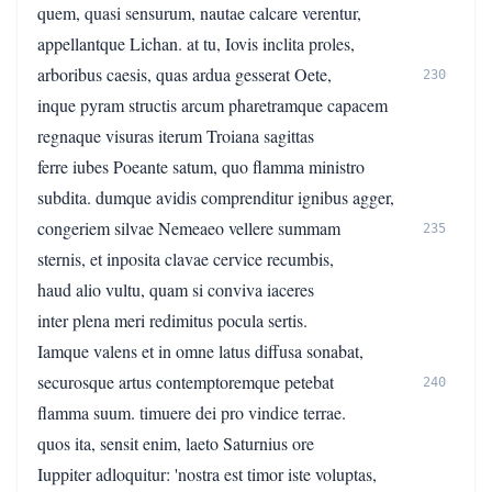
quem, quasi sensurum, nautae calcare verentur,
appellantque Lichan. at tu, Iovis inclita proles,
arboribus caesis, quas ardua gesserat Oete,
230
inque pyram structis arcum pharetramque capacem
regnaque visuras iterum Troiana sagittas
ferre iubes Poeante satum, quo flamma ministro
subdita. dumque avidis comprenditur ignibus agger,
congeriem silvae Nemeaeo vellere summam
235
sternis, et inposita clavae cervice recumbis,
haud alio vultu, quam si conviva iaceres
inter plena meri redimitus pocula sertis.
Iamque valens et in omne latus diffusa sonabat,
securosque artus contemptoremque petebat
240
flamma suum. timuere dei pro vindice terrae.
quos ita, sensit enim, laeto Saturnius ore
Iuppiter adloquitur: 'nostra est timor iste voluptas,