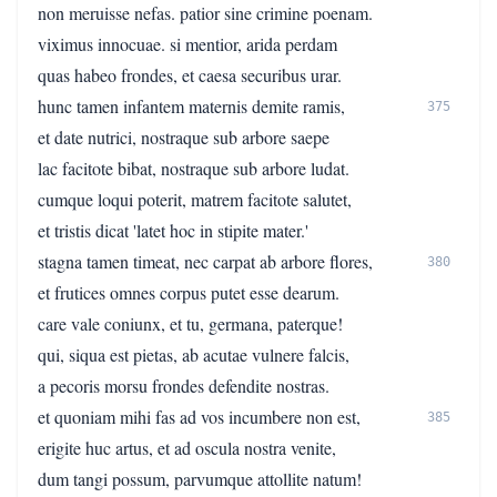
non meruisse nefas. patior sine crimine poenam.
viximus innocuae. si mentior, arida perdam
quas habeo frondes, et caesa securibus urar.
hunc tamen infantem maternis demite ramis,
375
et date nutrici, nostraque sub arbore saepe
lac facitote bibat, nostraque sub arbore ludat.
cumque loqui poterit, matrem facitote salutet,
et tristis dicat 'latet hoc in stipite mater.'
stagna tamen timeat, nec carpat ab arbore flores,
380
et frutices omnes corpus putet esse dearum.
care vale coniunx, et tu, germana, paterque!
qui, siqua est pietas, ab acutae vulnere falcis,
a pecoris morsu frondes defendite nostras.
et quoniam mihi fas ad vos incumbere non est,
385
erigite huc artus, et ad oscula nostra venite,
dum tangi possum, parvumque attollite natum!