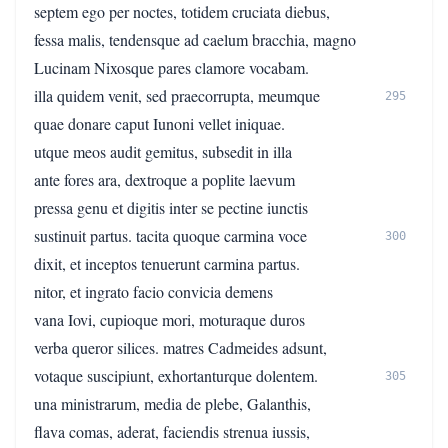
septem ego per noctes, totidem cruciata diebus,
fessa malis, tendensque ad caelum bracchia, magno
Lucinam Nixosque pares clamore vocabam.
illa quidem venit, sed praecorrupta, meumque
295
quae donare caput Iunoni vellet iniquae.
utque meos audit gemitus, subsedit in illa
ante fores ara, dextroque a poplite laevum
pressa genu et digitis inter se pectine iunctis
sustinuit partus. tacita quoque carmina voce
300
dixit, et inceptos tenuerunt carmina partus.
nitor, et ingrato facio convicia demens
vana Iovi, cupioque mori, moturaque duros
verba queror silices. matres Cadmeides adsunt,
votaque suscipiunt, exhortanturque dolentem.
305
una ministrarum, media de plebe, Galanthis,
flava comas, aderat, faciendis strenua iussis,