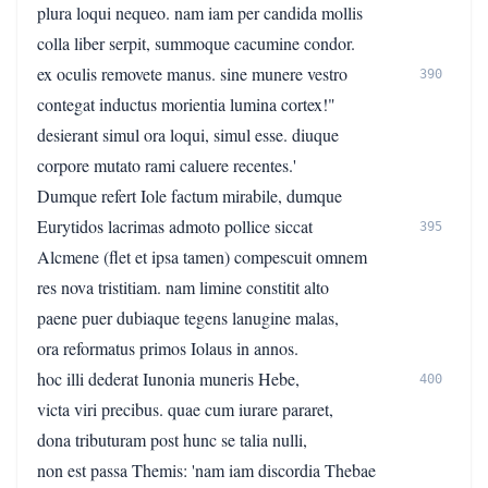
plura loqui nequeo. nam iam per candida mollis
colla liber serpit, summoque cacumine condor.
ex oculis removete manus. sine munere vestro
390
contegat inductus morientia lumina cortex!"
desierant simul ora loqui, simul esse. diuque
corpore mutato rami caluere recentes.'
Dumque refert Iole factum mirabile, dumque
Eurytidos lacrimas admoto pollice siccat
395
Alcmene (flet et ipsa tamen) compescuit omnem
res nova tristitiam. nam limine constitit alto
paene puer dubiaque tegens lanugine malas,
ora reformatus primos Iolaus in annos.
hoc illi dederat Iunonia muneris Hebe,
400
victa viri precibus. quae cum iurare pararet,
dona tributuram post hunc se talia nulli,
non est passa Themis: 'nam iam discordia Thebae