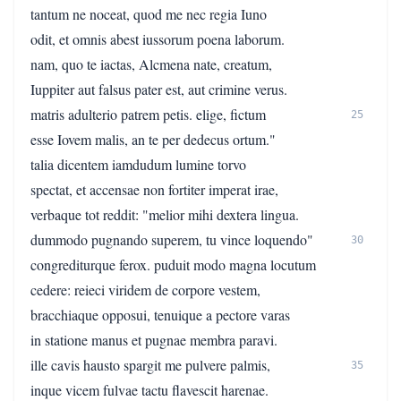
tantum ne noceat, quod me nec regia Iuno
odit, et omnis abest iussorum poena laborum.
nam, quo te iactas, Alcmena nate, creatum,
Iuppiter aut falsus pater est, aut crimine verus.
matris adulterio patrem petis. elige, fictum
25
esse Iovem malis, an te per dedecus ortum."
talia dicentem iamdudum lumine torvo
spectat, et accensae non fortiter imperat irae,
verbaque tot reddit: "melior mihi dextera lingua.
dummodo pugnando superem, tu vince loquendo"
30
congrediturque ferox. puduit modo magna locutum
cedere: reieci viridem de corpore vestem,
bracchiaque opposui, tenuique a pectore varas
in statione manus et pugnae membra paravi.
ille cavis hausto spargit me pulvere palmis,
35
inque vicem fulvae tactu flavescit harenae.