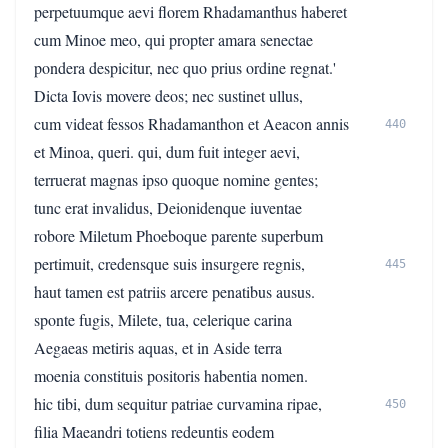
perpetuumque aevi florem Rhadamanthus haberet
cum Minoe meo, qui propter amara senectae
pondera despicitur, nec quo prius ordine regnat.'
Dicta Iovis movere deos; nec sustinet ullus,
cum videat fessos Rhadamanthon et Aeacon annis
440
et Minoa, queri. qui, dum fuit integer aevi,
terruerat magnas ipso quoque nomine gentes;
tunc erat invalidus, Deionidenque iuventae
robore Miletum Phoeboque parente superbum
pertimuit, credensque suis insurgere regnis,
445
haut tamen est patriis arcere penatibus ausus.
sponte fugis, Milete, tua, celerique carina
Aegaeas metiris aquas, et in Aside terra
moenia constituis positoris habentia nomen.
hic tibi, dum sequitur patriae curvamina ripae,
450
filia Maeandri totiens redeuntis eodem