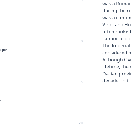
5
was a Roman
during the r
was a contem
Virgil and H
often ranked
canonical poe
10
The Imperial
mque
considered hi
Although Ovi
lifetime, th
Dacian provi
decade until 
15
,
20