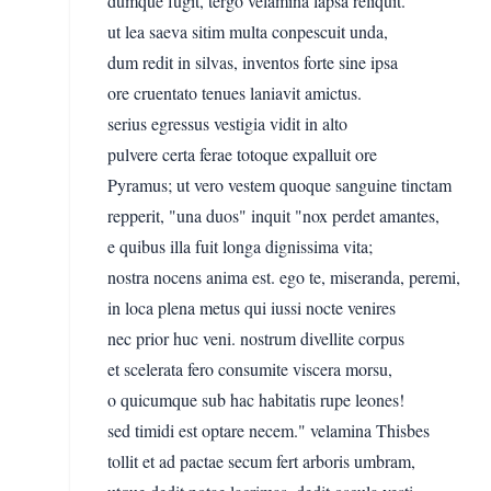
dumque fugit, tergo velamina lapsa reliquit.
ut lea saeva sitim multa conpescuit unda,
dum redit in silvas, inventos forte sine ipsa
ore cruentato tenues laniavit amictus.
serius egressus vestigia vidit in alto
pulvere certa ferae totoque expalluit ore
Pyramus; ut vero vestem quoque sanguine tinctam
repperit, "una duos" inquit "nox perdet amantes,
e quibus illa fuit longa dignissima vita;
nostra nocens anima est. ego te, miseranda, peremi,
in loca plena metus qui iussi nocte venires
nec prior huc veni. nostrum divellite corpus
et scelerata fero consumite viscera morsu,
o quicumque sub hac habitatis rupe leones!
sed timidi est optare necem." velamina Thisbes
tollit et ad pactae secum fert arboris umbram,