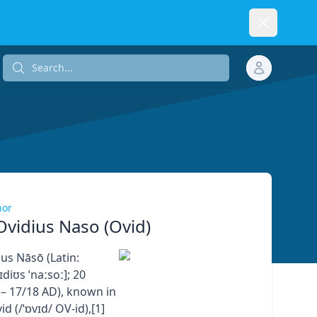
Dismiss
Search...
Search...
hor
Ovidius Naso (Ovid)
us Nāsō (Latin:
ɪdiʊs ˈnaːsoː]; 20
– 17/18 AD), known in
id (/ˈɒvɪd/ OV-id),[1]