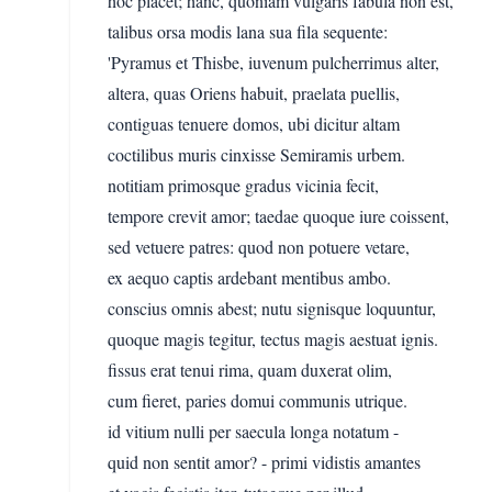
hoc placet; hanc, quoniam vulgaris fabula non est,
talibus orsa modis lana sua fila sequente:
'Pyramus et Thisbe, iuvenum pulcherrimus alter,
altera, quas Oriens habuit, praelata puellis,
contiguas tenuere domos, ubi dicitur altam
coctilibus muris cinxisse Semiramis urbem.
notitiam primosque gradus vicinia fecit,
tempore crevit amor; taedae quoque iure coissent,
sed vetuere patres: quod non potuere vetare,
ex aequo captis ardebant mentibus ambo.
conscius omnis abest; nutu signisque loquuntur,
quoque magis tegitur, tectus magis aestuat ignis.
fissus erat tenui rima, quam duxerat olim,
cum fieret, paries domui communis utrique.
id vitium nulli per saecula longa notatum -
quid non sentit amor? - primi vidistis amantes