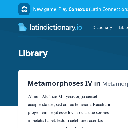
New game! Play
Conexus
(Latin Connection
Dictionary
Libr
Library
Metamorphoses IV
in
Metamor
At non Alcithoe Minyeias orgia censet
accipienda dei, sed adhuc temeraria Bacchum
progeniem negat esse Iovis sociasque sorores
inpietatis habet. festum celebrare sacerdos