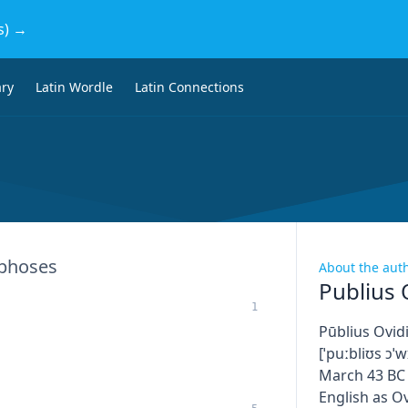
s) →
ary
Latin Wordle
Latin Connections
phoses
About the aut
Publius 
1
Pūblius Ovidi
[ˈpuːbliʊs ɔˈw
March 43 BC 
English as Ov