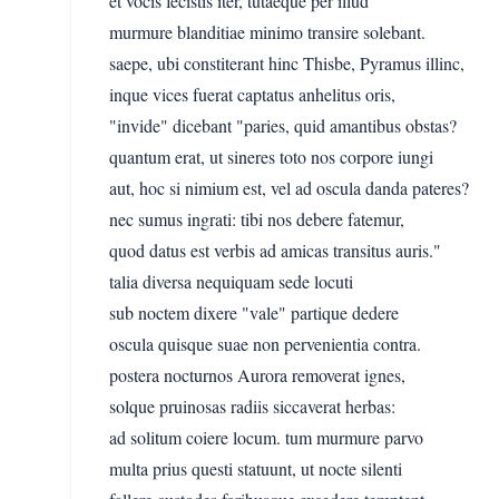
et vocis fecistis iter, tutaeque per illud
murmure blanditiae minimo transire solebant.
saepe, ubi constiterant hinc Thisbe, Pyramus illinc,
inque vices fuerat captatus anhelitus oris,
"invide" dicebant "paries, quid amantibus obstas?
quantum erat, ut sineres toto nos corpore iungi
aut, hoc si nimium est, vel ad oscula danda pateres?
nec sumus ingrati: tibi nos debere fatemur,
quod datus est verbis ad amicas transitus auris."
talia diversa nequiquam sede locuti
sub noctem dixere "vale" partique dedere
oscula quisque suae non pervenientia contra.
postera nocturnos Aurora removerat ignes,
solque pruinosas radiis siccaverat herbas:
ad solitum coiere locum. tum murmure parvo
multa prius questi statuunt, ut nocte silenti