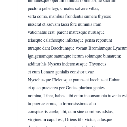
inmunesque operum famulas dominasque suorum
pectora pelle tegi, crinales solvere vittas,
serta coma, manibus frondentis sumere thyrsos
iusserat et saevam laesi fore numinis iram
vaticinatus erat: parent matresque nurusque
telasque calathosque infectaque pensa reponunt
turaque dant Bacchumque vocant Bromiumque Lyaeu
ignigenamque satumque iterum solumque bimatrem;
additur his Nyseus indetonsusque Thyoneus
et cum Lenaeo genialis consitor uvae
Nycteliusque Eleleusque parens et Iacchus et Euhan,
et quae praeterea per Graias plurima gentes
nomina, Liber, habes. tibi enim inconsumpta iuventa est
tu puer aeternus, tu formosissimus alto
conspiceris caelo; tibi, cum sine cornibus adstas,
virgineum caput est; Oriens tibi victus, adusque