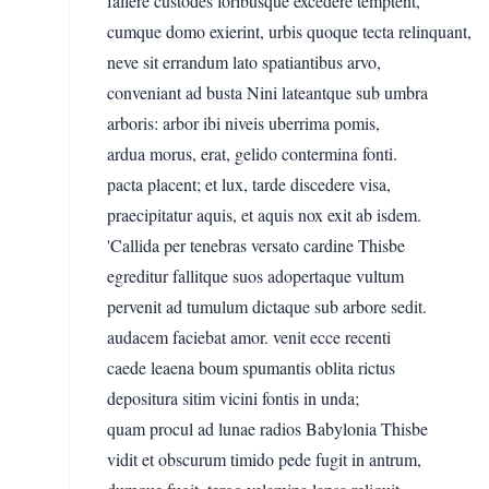
fallere custodes foribusque excedere temptent,
cumque domo exierint, urbis quoque tecta relinquant,
neve sit errandum lato spatiantibus arvo,
conveniant ad busta Nini lateantque sub umbra
arboris: arbor ibi niveis uberrima pomis,
ardua morus, erat, gelido contermina fonti.
pacta placent; et lux, tarde discedere visa,
praecipitatur aquis, et aquis nox exit ab isdem.
'Callida per tenebras versato cardine Thisbe
egreditur fallitque suos adopertaque vultum
pervenit ad tumulum dictaque sub arbore sedit.
audacem faciebat amor. venit ecce recenti
caede leaena boum spumantis oblita rictus
depositura sitim vicini fontis in unda;
quam procul ad lunae radios Babylonia Thisbe
vidit et obscurum timido pede fugit in antrum,