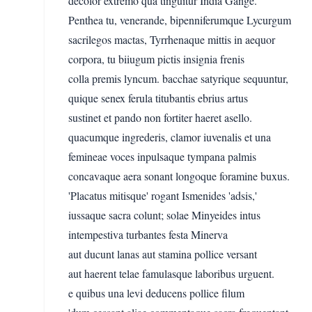
decolor extremo qua tinguitur India Gange.
Penthea tu, venerande, bipenniferumque Lycurgum
sacrilegos mactas, Tyrrhenaque mittis in aequor
corpora, tu biiugum pictis insignia frenis
colla premis lyncum. bacchae satyrique sequuntur,
quique senex ferula titubantis ebrius artus
sustinet et pando non fortiter haeret asello.
quacumque ingrederis, clamor iuvenalis et una
femineae voces inpulsaque tympana palmis
concavaque aera sonant longoque foramine buxus.
'Placatus mitisque' rogant Ismenides 'adsis,'
iussaque sacra colunt; solae Minyeides intus
intempestiva turbantes festa Minerva
aut ducunt lanas aut stamina pollice versant
aut haerent telae famulasque laboribus urguent.
e quibus una levi deducens pollice filum