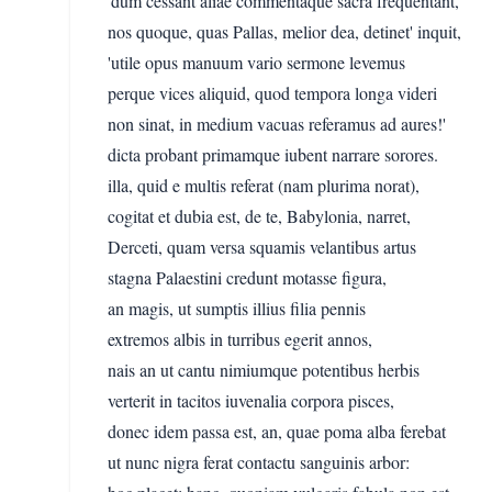
'dum cessant aliae commentaque sacra frequentant,
nos quoque, quas Pallas, melior dea, detinet' inquit,
'utile opus manuum vario sermone levemus
perque vices aliquid, quod tempora longa videri
non sinat, in medium vacuas referamus ad aures!'
dicta probant primamque iubent narrare sorores.
illa, quid e multis referat (nam plurima norat),
cogitat et dubia est, de te, Babylonia, narret,
Derceti, quam versa squamis velantibus artus
stagna Palaestini credunt motasse figura,
an magis, ut sumptis illius filia pennis
extremos albis in turribus egerit annos,
nais an ut cantu nimiumque potentibus herbis
verterit in tacitos iuvenalia corpora pisces,
donec idem passa est, an, quae poma alba ferebat
ut nunc nigra ferat contactu sanguinis arbor: