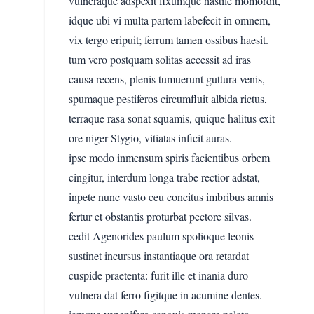
vulneraque adspexit fixumque hastile momordit,
idque ubi vi multa partem labefecit in omnem,
vix tergo eripuit; ferrum tamen ossibus haesit.
tum vero postquam solitas accessit ad iras
causa recens, plenis tumuerunt guttura venis,
spumaque pestiferos circumfluit albida rictus,
terraque rasa sonat squamis, quique halitus exit
ore niger Stygio, vitiatas inficit auras.
ipse modo inmensum spiris facientibus orbem
cingitur, interdum longa trabe rectior adstat,
inpete nunc vasto ceu concitus imbribus amnis
fertur et obstantis proturbat pectore silvas.
cedit Agenorides paulum spolioque leonis
sustinet incursus instantiaque ora retardat
cuspide praetenta: furit ille et inania duro
vulnera dat ferro figitque in acumine dentes.