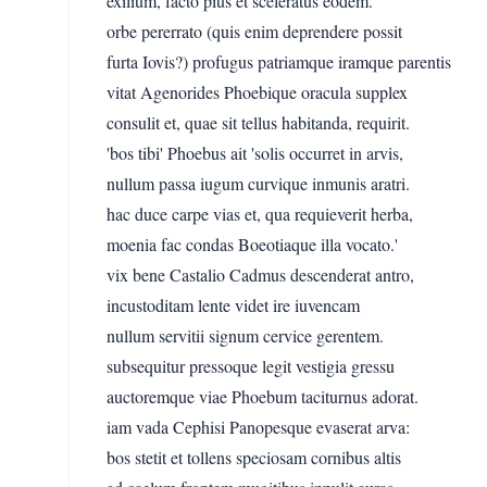
exilium, facto pius et sceleratus eodem.
orbe pererrato (quis enim deprendere possit
furta Iovis?) profugus patriamque iramque parentis
vitat Agenorides Phoebique oracula supplex
consulit et, quae sit tellus habitanda, requirit.
'bos tibi' Phoebus ait 'solis occurret in arvis,
nullum passa iugum curvique inmunis aratri.
hac duce carpe vias et, qua requieverit herba,
moenia fac condas Boeotiaque illa vocato.'
vix bene Castalio Cadmus descenderat antro,
incustoditam lente videt ire iuvencam
nullum servitii signum cervice gerentem.
subsequitur pressoque legit vestigia gressu
auctoremque viae Phoebum taciturnus adorat.
iam vada Cephisi Panopesque evaserat arva:
bos stetit et tollens speciosam cornibus altis