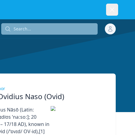
Dismiss
Search...
Search...
hor
Ovidius Naso (Ovid)
us Nāsō (Latin:
ɪdiʊs ˈnaːsoː]; 20
– 17/18 AD), known in
id (/ˈɒvɪd/ OV-id),[1]