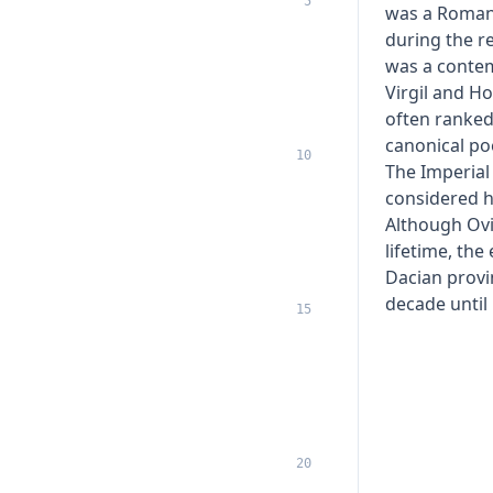
5
was a Roman
during the r
was a contem
Virgil and H
often ranked
canonical poe
10
The Imperial
considered hi
Although Ovi
lifetime, th
Dacian provi
decade until 
15
20