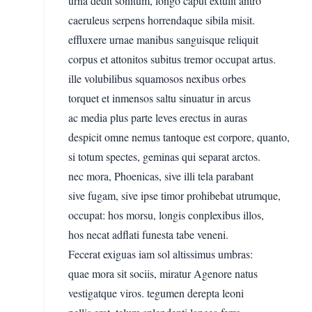
urna dedit sonitum, longo caput extulit antro
caeruleus serpens horrendaque sibila misit.
effluxere urnae manibus sanguisque reliquit
corpus et attonitos subitus tremor occupat artus.
ille volubilibus squamosos nexibus orbes
torquet et inmensos saltu sinuatur in arcus
ac media plus parte leves erectus in auras
despicit omne nemus tantoque est corpore, quanto,
si totum spectes, geminas qui separat arctos.
nec mora, Phoenicas, sive illi tela parabant
sive fugam, sive ipse timor prohibebat utrumque,
occupat: hos morsu, longis conplexibus illos,
hos necat adflati funesta tabe veneni.
Fecerat exiguas iam sol altissimus umbras:
quae mora sit sociis, miratur Agenore natus
vestigatque viros. tegumen derepta leoni