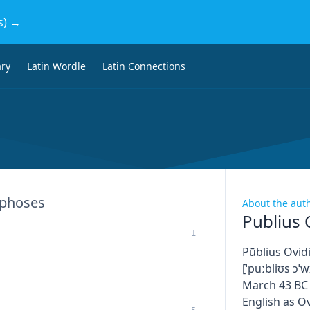
s) →
ary
Latin Wordle
Latin Connections
phoses
About the aut
Publius 
1
Pūblius Ovidi
[ˈpuːbliʊs ɔˈw
March 43 BC 
English as Ov