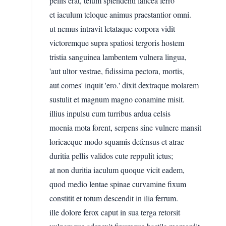
pellis erat, telum splendenti lancea ferro
et iaculum teloque animus praestantior omni.
ut nemus intravit letataque corpora vidit
victoremque supra spatiosi tergoris hostem
tristia sanguinea lambentem vulnera lingua,
'aut ultor vestrae, fidissima pectora, mortis,
aut comes' inquit 'ero.' dixit dextraque molarem
sustulit et magnum magno conamine misit.
illius inpulsu cum turribus ardua celsis
moenia mota forent, serpens sine vulnere mansit
loricaeque modo squamis defensus et atrae
duritia pellis validos cute reppulit ictus;
at non duritia iaculum quoque vicit eadem,
quod medio lentae spinae curvamine fixum
constitit et totum descendit in ilia ferrum.
ille dolore ferox caput in sua terga retorsit