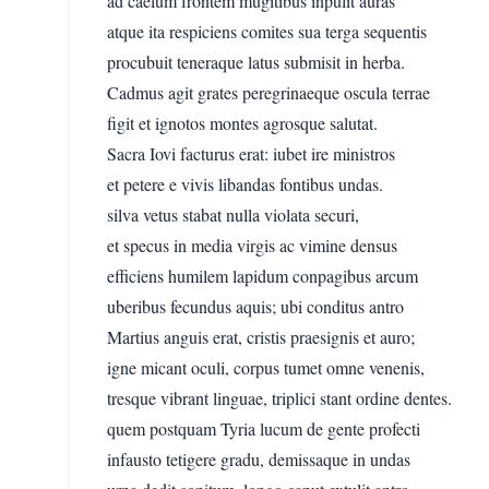
ad caelum frontem mugitibus inpulit auras
atque ita respiciens comites sua terga sequentis
procubuit teneraque latus submisit in herba.
Cadmus agit grates peregrinaeque oscula terrae
figit et ignotos montes agrosque salutat.
Sacra Iovi facturus erat: iubet ire ministros
et petere e vivis libandas fontibus undas.
silva vetus stabat nulla violata securi,
et specus in media virgis ac vimine densus
efficiens humilem lapidum conpagibus arcum
uberibus fecundus aquis; ubi conditus antro
Martius anguis erat, cristis praesignis et auro;
igne micant oculi, corpus tumet omne venenis,
tresque vibrant linguae, triplici stant ordine dentes.
quem postquam Tyria lucum de gente profecti
infausto tetigere gradu, demissaque in undas