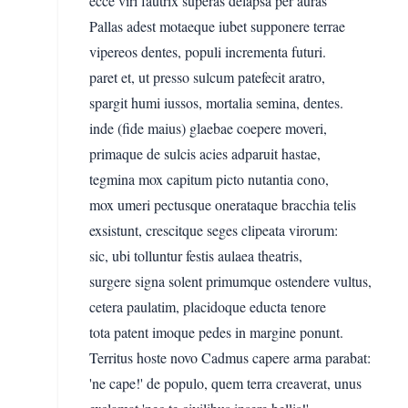
ecce viri fautrix superas delapsa per auras
Pallas adest motaeque iubet supponere terrae
vipereos dentes, populi incrementa futuri.
paret et, ut presso sulcum patefecit aratro,
spargit humi iussos, mortalia semina, dentes.
inde (fide maius) glaebae coepere moveri,
primaque de sulcis acies adparuit hastae,
tegmina mox capitum picto nutantia cono,
mox umeri pectusque onerataque bracchia telis
exsistunt, crescitque seges clipeata virorum:
sic, ubi tolluntur festis aulaea theatris,
surgere signa solent primumque ostendere vultus,
cetera paulatim, placidoque educta tenore
tota patent imoque pedes in margine ponunt.
Territus hoste novo Cadmus capere arma parabat:
'ne cape!' de populo, quem terra creaverat, unus