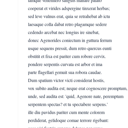
iamque venenifero sanguis manare palato
coeperat et virides adspergine tinxerat herbas;
sed leve vulnus erat, quia se retrahebat ab ictu
laesaque colla dabat retro plagamque sedere
cedendo arcebat nec longius ire sinebat,
donec Agenorides coniectum in guttura ferrum
usque sequens pressit, dum retro quercus eunti
obstitit et fixa est pariter cum robore cervix.
pondere serpentis curvata est arbor et ima
parte flagellari gemuit sua robora caudae.
Dum spatium victor victi considerat hostis,
vox subito audita est; neque erat cognoscere promptum,
unde, sed audita est: 'quid, Agenore nate, peremptum
serpentem spectas? et tu spectabere serpens.'
ille diu pavidus pariter cum mente colorem
perdiderat, gelidoque comae terrore rigebant: