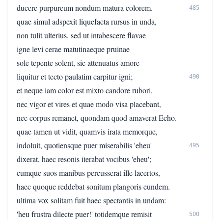
ducere purpureum nondum matura colorem.
485
quae simul adspexit liquefacta rursus in unda,
non tulit ulterius, sed ut intabescere flavae
igne levi cerae matutinaeque pruinae
sole tepente solent, sic attenuatus amore
liquitur et tecto paulatim carpitur igni;
490
et neque iam color est mixto candore rubori,
nec vigor et vires et quae modo visa placebant,
nec corpus remanet, quondam quod amaverat Echo.
quae tamen ut vidit, quamvis irata memorque,
indoluit, quotiensque puer miserabilis 'eheu'
495
dixerat, haec resonis iterabat vocibus 'eheu';
cumque suos manibus percusserat ille lacertos,
haec quoque reddebat sonitum plangoris eundem.
ultima vox solitam fuit haec spectantis in undam:
'heu frustra dilecte puer!' totidemque remisit
500