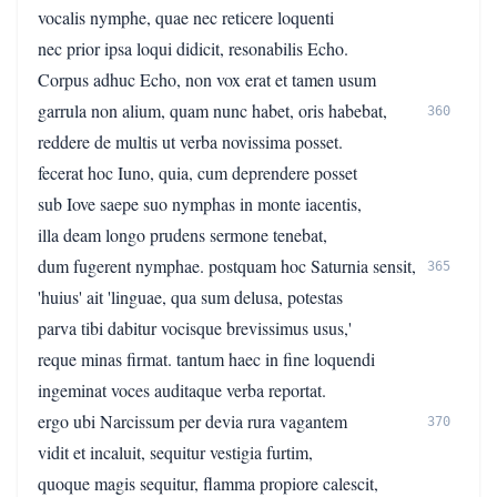
vocalis nymphe, quae nec reticere loquenti
nec prior ipsa loqui didicit, resonabilis Echo.
Corpus adhuc Echo, non vox erat et tamen usum
garrula non alium, quam nunc habet, oris habebat,
360
reddere de multis ut verba novissima posset.
fecerat hoc Iuno, quia, cum deprendere posset
sub Iove saepe suo nymphas in monte iacentis,
illa deam longo prudens sermone tenebat,
dum fugerent nymphae. postquam hoc Saturnia sensit,
365
'huius' ait 'linguae, qua sum delusa, potestas
parva tibi dabitur vocisque brevissimus usus,'
reque minas firmat. tantum haec in fine loquendi
ingeminat voces auditaque verba reportat.
ergo ubi Narcissum per devia rura vagantem
370
vidit et incaluit, sequitur vestigia furtim,
quoque magis sequitur, flamma propiore calescit,