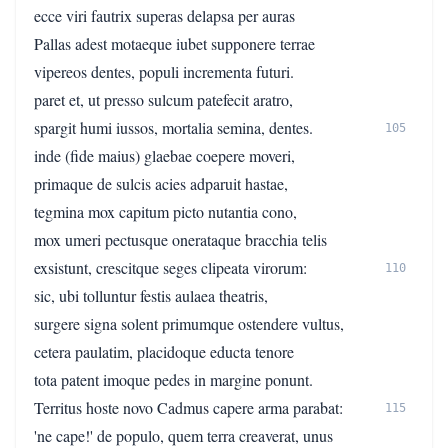
ecce viri fautrix superas delapsa per auras
Pallas adest motaeque iubet supponere terrae
vipereos dentes, populi incrementa futuri.
paret et, ut presso sulcum patefecit aratro,
spargit humi iussos, mortalia semina, dentes.
105
inde (fide maius) glaebae coepere moveri,
primaque de sulcis acies adparuit hastae,
tegmina mox capitum picto nutantia cono,
mox umeri pectusque onerataque bracchia telis
exsistunt, crescitque seges clipeata virorum:
110
sic, ubi tolluntur festis aulaea theatris,
surgere signa solent primumque ostendere vultus,
cetera paulatim, placidoque educta tenore
tota patent imoque pedes in margine ponunt.
Territus hoste novo Cadmus capere arma parabat:
115
'ne cape!' de populo, quem terra creaverat, unus