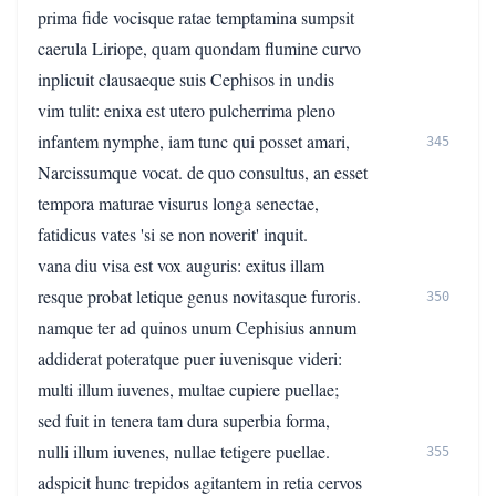
prima fide vocisque ratae temptamina sumpsit
caerula Liriope, quam quondam flumine curvo
inplicuit clausaeque suis Cephisos in undis
vim tulit: enixa est utero pulcherrima pleno
infantem nymphe, iam tunc qui posset amari,
345
Narcissumque vocat. de quo consultus, an esset
tempora maturae visurus longa senectae,
fatidicus vates 'si se non noverit' inquit.
vana diu visa est vox auguris: exitus illam
resque probat letique genus novitasque furoris.
350
namque ter ad quinos unum Cephisius annum
addiderat poteratque puer iuvenisque videri:
multi illum iuvenes, multae cupiere puellae;
sed fuit in tenera tam dura superbia forma,
nulli illum iuvenes, nullae tetigere puellae.
355
adspicit hunc trepidos agitantem in retia cervos