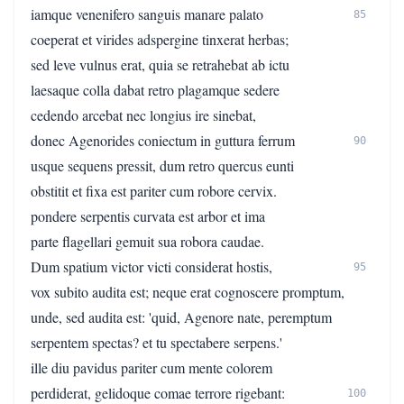
iamque venenifero sanguis manare palato
85
coeperat et virides adspergine tinxerat herbas;
sed leve vulnus erat, quia se retrahebat ab ictu
laesaque colla dabat retro plagamque sedere
cedendo arcebat nec longius ire sinebat,
donec Agenorides coniectum in guttura ferrum
90
usque sequens pressit, dum retro quercus eunti
obstitit et fixa est pariter cum robore cervix.
pondere serpentis curvata est arbor et ima
parte flagellari gemuit sua robora caudae.
Dum spatium victor victi considerat hostis,
95
vox subito audita est; neque erat cognoscere promptum,
unde, sed audita est: 'quid, Agenore nate, peremptum
serpentem spectas? et tu spectabere serpens.'
ille diu pavidus pariter cum mente colorem
perdiderat, gelidoque comae terrore rigebant:
100