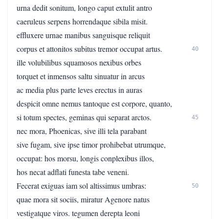
urna dedit sonitum, longo caput extulit antro
caeruleus serpens horrendaque sibila misit.
effluxere urnae manibus sanguisque reliquit
corpus et attonitos subitus tremor occupat artus.
40
ille volubilibus squamosos nexibus orbes
torquet et inmensos saltu sinuatur in arcus
ac media plus parte leves erectus in auras
despicit omne nemus tantoque est corpore, quanto,
si totum spectes, geminas qui separat arctos.
45
nec mora, Phoenicas, sive illi tela parabant
sive fugam, sive ipse timor prohibebat utrumque,
occupat: hos morsu, longis conplexibus illos,
hos necat adflati funesta tabe veneni.
Fecerat exiguas iam sol altissimus umbras:
50
quae mora sit sociis, miratur Agenore natus
vestigatque viros. tegumen derepta leoni