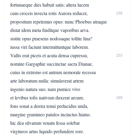
fortunaeque dies habuit satis; altera lucem
cum croceis invecta rotis Aurora reducet,
150
propositum repetemus opus: nunc Phoebus utraque
distat idem meta finditque vaporibus arva.
sistite opus praesens nodosaque tollite lina!'
iussa viri faciunt intermittuntque laborem.
Vallis erat piceis et acuta densa cupressu,
155
nomine Gargaphie succinctae sacra Dianae,
cuius in extremo est antrum nemorale recessu
arte laboratum nulla: simulaverat artem
ingenio natura suo; nam pumice vivo
et levibus tofis nativum duxerat arcum;
160
fons sonat a dextra tenui perlucidus unda,
margine gramineo patulos incinctus hiatus.
hic dea silvarum venatu fessa solebat
virgineos artus liquido perfundere rore.