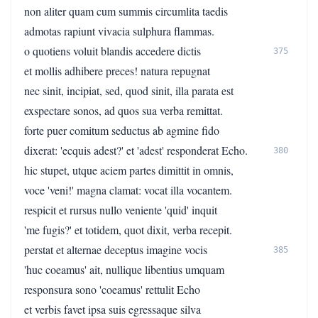
non aliter quam cum summis circumlita taedis
admotas rapiunt vivacia sulphura flammas.
o quotiens voluit blandis accedere dictis
375
et mollis adhibere preces! natura repugnat
nec sinit, incipiat, sed, quod sinit, illa parata est
exspectare sonos, ad quos sua verba remittat.
forte puer comitum seductus ab agmine fido
dixerat: 'ecquis adest?' et 'adest' responderat Echo.
380
hic stupet, utque aciem partes dimittit in omnis,
voce 'veni!' magna clamat: vocat illa vocantem.
respicit et rursus nullo veniente 'quid' inquit
'me fugis?' et totidem, quot dixit, verba recepit.
perstat et alternae deceptus imagine vocis
385
'huc coeamus' ait, nullique libentius umquam
responsura sono 'coeamus' rettulit Echo
et verbis favet ipsa suis egressaque silva