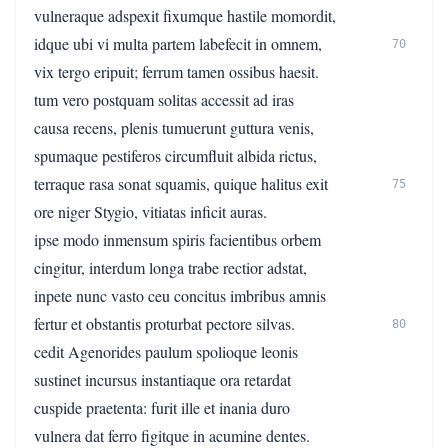
vulneraque adspexit fixumque hastile momordit,
idque ubi vi multa partem labefecit in omnem,
70
vix tergo eripuit; ferrum tamen ossibus haesit.
tum vero postquam solitas accessit ad iras
causa recens, plenis tumuerunt guttura venis,
spumaque pestiferos circumfluit albida rictus,
terraque rasa sonat squamis, quique halitus exit
75
ore niger Stygio, vitiatas inficit auras.
ipse modo inmensum spiris facientibus orbem
cingitur, interdum longa trabe rectior adstat,
inpete nunc vasto ceu concitus imbribus amnis
fertur et obstantis proturbat pectore silvas.
80
cedit Agenorides paulum spolioque leonis
sustinet incursus instantiaque ora retardat
cuspide praetenta: furit ille et inania duro
vulnera dat ferro figitque in acumine dentes.