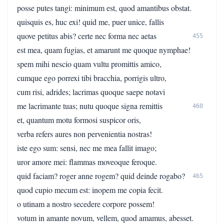
posse putes tangi: minimum est, quod amantibus obstat.
quisquis es, huc exi! quid me, puer unice, fallis
quove petitus abis? certe nec forma nec aetas
455
est mea, quam fugias, et amarunt me quoque nymphae!
spem mihi nescio quam vultu promittis amico,
cumque ego porrexi tibi bracchia, porrigis ultro,
cum risi, adrides; lacrimas quoque saepe notavi
me lacrimante tuas; nutu quoque signa remittis
460
et, quantum motu formosi suspicor oris,
verba refers aures non pervenientia nostras!
iste ego sum: sensi, nec me mea fallit imago;
uror amore mei: flammas moveoque feroque.
quid faciam? roger anne rogem? quid deinde rogabo?
465
quod cupio mecum est: inopem me copia fecit.
o utinam a nostro secedere corpore possem!
votum in amante novum, vellem, quod amamus, abesset.