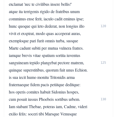
exclamat 'nec te civilibus insere bellis!'
atque ita terrigenis rigido de fratribus unum
comminus ense ferit, iaculo cadit eminus ipse;
hunc quoque qui leto dederat, non longius illo
120
vivit et exspirat, modo quas acceperat auras,
exemploque pari furit omnis turba, suoque
Marte cadunt subiti per mutua vulnera fratres.
iamque brevis vitae spatium sortita iuventus
sanguineam tepido plangebat pectore matrem,
125
quinque superstitibus, quorum fuit unus Echion.
is sua iecit humo monitu Tritonidis arma
fraternaeque fidem pacis petiitque deditque:
hos operis comites habuit Sidonius hospes,
cum posuit iussus Phoebeis sortibus urbem.
130
Iam stabant Thebae, poteras iam, Cadme, videri
exilio felix: soceri tibi Marsque Venusque