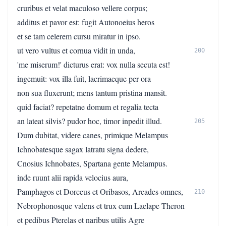
cruribus et velat maculoso vellere corpus;
additus et pavor est: fugit Autonoeius heros
et se tam celerem cursu miratur in ipso.
ut vero vultus et cornua vidit in unda,
200
'me miserum!' dicturus erat: vox nulla secuta est!
ingemuit: vox illa fuit, lacrimaeque per ora
non sua fluxerunt; mens tantum pristina mansit.
quid faciat? repetatne domum et regalia tecta
an lateat silvis? pudor hoc, timor inpedit illud.
205
Dum dubitat, videre canes, primique Melampus
Ichnobatesque sagax latratu signa dedere,
Cnosius Ichnobates, Spartana gente Melampus.
inde ruunt alii rapida velocius aura,
Pamphagos et Dorceus et Oribasos, Arcades omnes,
210
Nebrophonosque valens et trux cum Laelape Theron
et pedibus Pterelas et naribus utilis Agre