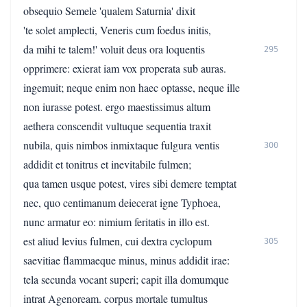
obsequio Semele 'qualem Saturnia' dixit
'te solet amplecti, Veneris cum foedus initis,
da mihi te talem!' voluit deus ora loquentis
295
opprimere: exierat iam vox properata sub auras.
ingemuit; neque enim non haec optasse, neque ille
non iurasse potest. ergo maestissimus altum
aethera conscendit vultuque sequentia traxit
nubila, quis nimbos inmixtaque fulgura ventis
300
addidit et tonitrus et inevitabile fulmen;
qua tamen usque potest, vires sibi demere temptat
nec, quo centimanum deiecerat igne Typhoea,
nunc armatur eo: nimium feritatis in illo est.
est aliud levius fulmen, cui dextra cyclopum
305
saevitiae flammaeque minus, minus addidit irae:
tela secunda vocant superi; capit illa domumque
intrat Agenoream. corpus mortale tumultus