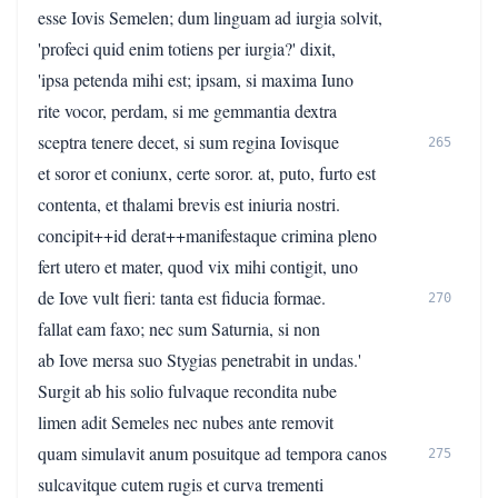
esse Iovis Semelen; dum linguam ad iurgia solvit,
'profeci quid enim totiens per iurgia?' dixit,
'ipsa petenda mihi est; ipsam, si maxima Iuno
rite vocor, perdam, si me gemmantia dextra
sceptra tenere decet, si sum regina Iovisque
265
et soror et coniunx, certe soror. at, puto, furto est
contenta, et thalami brevis est iniuria nostri.
concipit++id derat++manifestaque crimina pleno
fert utero et mater, quod vix mihi contigit, uno
de Iove vult fieri: tanta est fiducia formae.
270
fallat eam faxo; nec sum Saturnia, si non
ab Iove mersa suo Stygias penetrabit in undas.'
Surgit ab his solio fulvaque recondita nube
limen adit Semeles nec nubes ante removit
quam simulavit anum posuitque ad tempora canos
275
sulcavitque cutem rugis et curva trementi