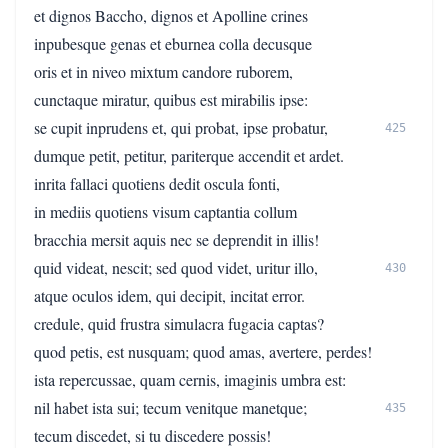
et dignos Baccho, dignos et Apolline crines
inpubesque genas et eburnea colla decusque
oris et in niveo mixtum candore ruborem,
cunctaque miratur, quibus est mirabilis ipse:
se cupit inprudens et, qui probat, ipse probatur,
425
dumque petit, petitur, pariterque accendit et ardet.
inrita fallaci quotiens dedit oscula fonti,
in mediis quotiens visum captantia collum
bracchia mersit aquis nec se deprendit in illis!
quid videat, nescit; sed quod videt, uritur illo,
430
atque oculos idem, qui decipit, incitat error.
credule, quid frustra simulacra fugacia captas?
quod petis, est nusquam; quod amas, avertere, perdes!
ista repercussae, quam cernis, imaginis umbra est:
nil habet ista sui; tecum venitque manetque;
435
tecum discedet, si tu discedere possis!