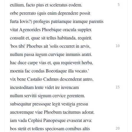
exilium, facto pius et sceleratus eodem.
5
orbe pererrato (quis enim deprendere possit
furta Iovis?) profugus patriamque iramque parentis
vitat Agenorides Phoebique oracula supplex
consulit et, quae sit tellus habitanda, requirit.
'bos tibi' Phoebus ait 'solis occurret in arvis,
10
nullum passa iugum curvique inmunis aratri.
hac duce carpe vias et, qua requieverit herba,
moenia fac condas Boeotiaque illa vocato.'
vix bene Castalio Cadmus descenderat antro,
incustoditam lente videt ire iuvencam
15
nullum servitii signum cervice gerentem.
subsequitur pressoque legit vestigia gressu
auctoremque viae Phoebum taciturnus adorat.
iam vada Cephisi Panopesque evaserat arva:
bos stetit et tollens speciosam cornibus altis
20