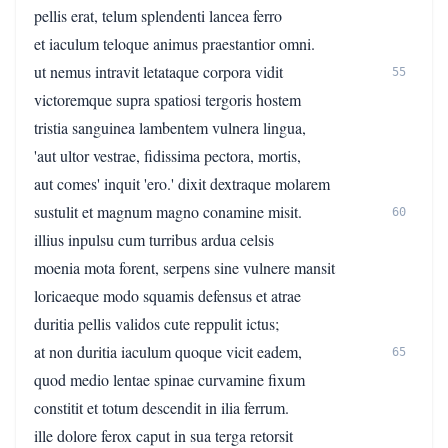
pellis erat, telum splendenti lancea ferro
et iaculum teloque animus praestantior omni.
ut nemus intravit letataque corpora vidit
55
victoremque supra spatiosi tergoris hostem
tristia sanguinea lambentem vulnera lingua,
'aut ultor vestrae, fidissima pectora, mortis,
aut comes' inquit 'ero.' dixit dextraque molarem
sustulit et magnum magno conamine misit.
60
illius inpulsu cum turribus ardua celsis
moenia mota forent, serpens sine vulnere mansit
loricaeque modo squamis defensus et atrae
duritia pellis validos cute reppulit ictus;
at non duritia iaculum quoque vicit eadem,
65
quod medio lentae spinae curvamine fixum
constitit et totum descendit in ilia ferrum.
ille dolore ferox caput in sua terga retorsit