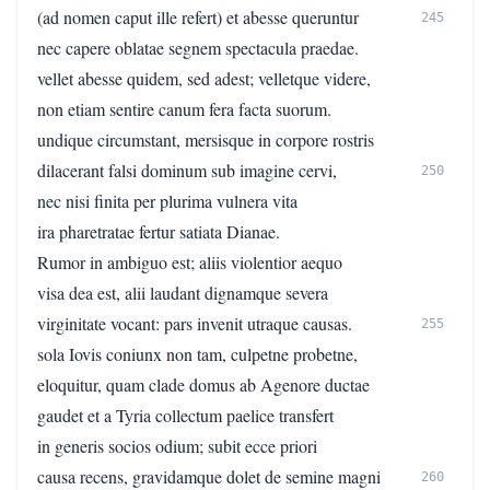
(ad nomen caput ille refert) et abesse queruntur
245
nec capere oblatae segnem spectacula praedae.
vellet abesse quidem, sed adest; velletque videre,
non etiam sentire canum fera facta suorum.
undique circumstant, mersisque in corpore rostris
dilacerant falsi dominum sub imagine cervi,
250
nec nisi finita per plurima vulnera vita
ira pharetratae fertur satiata Dianae.
Rumor in ambiguo est; aliis violentior aequo
visa dea est, alii laudant dignamque severa
virginitate vocant: pars invenit utraque causas.
255
sola Iovis coniunx non tam, culpetne probetne,
eloquitur, quam clade domus ab Agenore ductae
gaudet et a Tyria collectum paelice transfert
in generis socios odium; subit ecce priori
causa recens, gravidamque dolet de semine magni
260