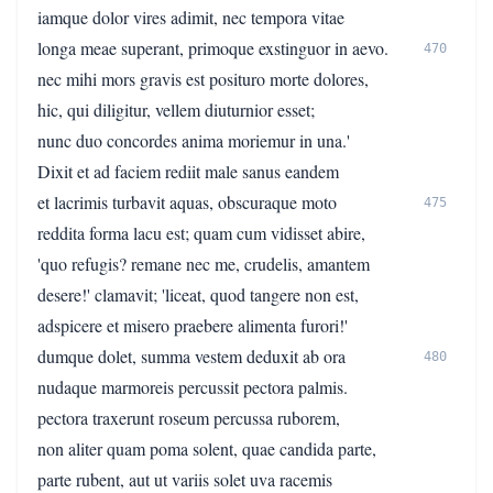
iamque dolor vires adimit, nec tempora vitae
longa meae superant, primoque exstinguor in aevo.
470
nec mihi mors gravis est posituro morte dolores,
hic, qui diligitur, vellem diuturnior esset;
nunc duo concordes anima moriemur in una.'
Dixit et ad faciem rediit male sanus eandem
et lacrimis turbavit aquas, obscuraque moto
475
reddita forma lacu est; quam cum vidisset abire,
'quo refugis? remane nec me, crudelis, amantem
desere!' clamavit; 'liceat, quod tangere non est,
adspicere et misero praebere alimenta furori!'
dumque dolet, summa vestem deduxit ab ora
480
nudaque marmoreis percussit pectora palmis.
pectora traxerunt roseum percussa ruborem,
non aliter quam poma solent, quae candida parte,
parte rubent, aut ut variis solet uva racemis