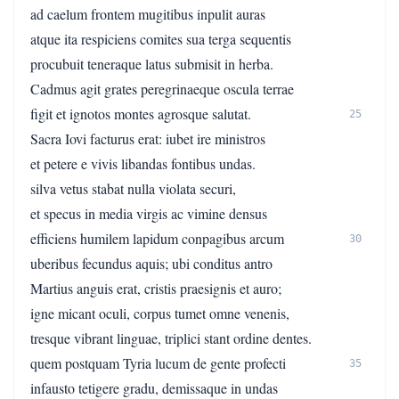
ad caelum frontem mugitibus inpulit auras
atque ita respiciens comites sua terga sequentis
procubuit teneraque latus submisit in herba.
Cadmus agit grates peregrinaeque oscula terrae
figit et ignotos montes agrosque salutat.
25
Sacra Iovi facturus erat: iubet ire ministros
et petere e vivis libandas fontibus undas.
silva vetus stabat nulla violata securi,
et specus in media virgis ac vimine densus
efficiens humilem lapidum conpagibus arcum
30
uberibus fecundus aquis; ubi conditus antro
Martius anguis erat, cristis praesignis et auro;
igne micant oculi, corpus tumet omne venenis,
tresque vibrant linguae, triplici stant ordine dentes.
quem postquam Tyria lucum de gente profecti
35
infausto tetigere gradu, demissaque in undas