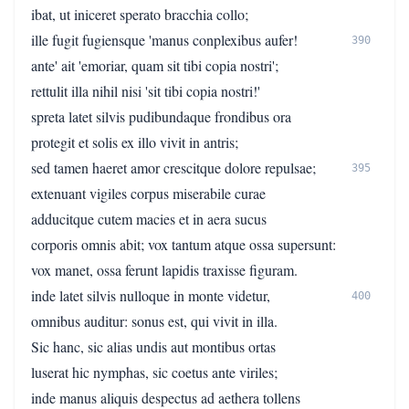
ibat, ut iniceret sperato bracchia collo;
ille fugit fugiensque 'manus conplexibus aufer!
390
ante' ait 'emoriar, quam sit tibi copia nostri';
rettulit illa nihil nisi 'sit tibi copia nostri!'
spreta latet silvis pudibundaque frondibus ora
protegit et solis ex illo vivit in antris;
sed tamen haeret amor crescitque dolore repulsae;
395
extenuant vigiles corpus miserabile curae
adducitque cutem macies et in aera sucus
corporis omnis abit; vox tantum atque ossa supersunt:
vox manet, ossa ferunt lapidis traxisse figuram.
inde latet silvis nulloque in monte videtur,
400
omnibus auditur: sonus est, qui vivit in illa.
Sic hanc, sic alias undis aut montibus ortas
luserat hic nymphas, sic coetus ante viriles;
inde manus aliquis despectus ad aethera tollens