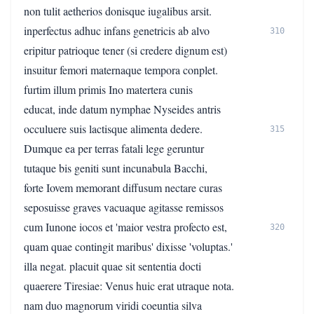
non tulit aetherios donisque iugalibus arsit.
inperfectus adhuc infans genetricis ab alvo
310
eripitur patrioque tener (si credere dignum est)
insuitur femori maternaque tempora conplet.
furtim illum primis Ino matertera cunis
educat, inde datum nymphae Nyseides antris
occuluere suis lactisque alimenta dedere.
315
Dumque ea per terras fatali lege geruntur
tutaque bis geniti sunt incunabula Bacchi,
forte Iovem memorant diffusum nectare curas
seposuisse graves vacuaque agitasse remissos
cum Iunone iocos et 'maior vestra profecto est,
320
quam quae contingit maribus' dixisse 'voluptas.'
illa negat. placuit quae sit sententia docti
quaerere Tiresiae: Venus huic erat utraque nota.
nam duo magnorum viridi coeuntia silva