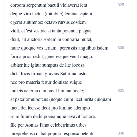
corpora serpentum baculi violaverat ictu
325
deque viro factus (mirabile) femina septem
egerat autumnos; octavo rursus eosdem
vidit, et 'est vestrae si tanta potentia plagae'
dixit, 'ut auctoris sortem in contraria mutet,
nunc quoque vos feriam.' percussis anguibus isdem
330
forma prior rediit, genetivaque venit imago.
arbiter hic igitur sumptus de lite iocosa
dicta Iovis firmat: gravius Saturnia iusto
nec pro materia fertur doluisse suique
iudicis aeterna damnavit lumina nocte;
335
at pater omnipotens (neque enim licet inrita cuiquam
facta dei fecisse deo) pro lumine adempto
scire futura dedit poenamque levavit honore.
Ille per Aonias fama celeberrimus urbes
inreprehensa dabat populo responsa petenti;
340