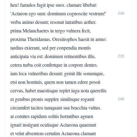
heu! famulos fugit ipse suos. clamare libebat:
'Actaeon ego sum: dominum cognoscite vestrum!'
230
verba animo desunt; resonat latratibus aether.
prima Melanchaetes in tergo vulnera fecit,
proxima Theridamas, Oresitrophos haesit in armo:
tardius exierant, sed per conpendia montis
anticipata via est; dominum retinentibus illis,
235
cetera turba coit confertque in corpore dentes.
iam loca vulneribus desunt; gemit ille sonumque,
etsi non hominis, quem non tamen edere possit
cervus, habet maestisque replet iuga nota querellis
et genibus pronis supplex similisque roganti
240
circumfert tacitos tamquam sua bracchia vultus.
at comites rapidum solitis hortatibus agmen
ignari instigant oculisque Actaeona quaerunt
et velut absentem certatim Actaeona clamant