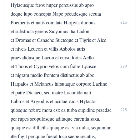
Hylaeusque ferox nuper percussus ab apro
deque lupo concepta Nape pecudesque secuta
Poemenis et natis comitata Harpyia duobus
215
et substricta gerens Sicyonius ilia Ladon
et Dromas et Canache Sticteque et Tigris et Alce
et niveis Leucon et villis Asbolos atris
praevalidusque Lacon et cursu fortis Aello
et Thoos et Cyprio velox cum fratre Lycisce
220
et nigram medio frontem distinctus ab albo
Harpalos et Melaneus hirsutaque corpore Lachne
et patre Dictaeo, sed matre Laconide nati
Labros et Argiodus et acutae vocis Hylactor
quosque referre mora est: ea turba cupidine praedae
225
per rupes scopulosque adituque carentia saxa,
quaque est difficilis quaque est via nulla, sequuntur.
ille fugit per quae fuerat loca saepe secutus,