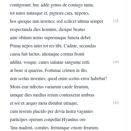
contigerant; huc adde genus de coniuge tanta,
tot natos natasque et, pignora cara, nepotes,
hos quoque iam iuvenes; sed scilicet ultima semper
135
exspectanda dies hominis, dicique beatus
ante obitum nemo supremaque funera debet.
Prima nepos inter tot res tibi, Cadme, secundas
causa fuit luctus, alienaque cornua fronti
addita, vosque, canes satiatae sanguine erili.
140
at bene si quaeras, Fortunae crimen in illo,
non scelus invenies; quod enim scelus error habebat?
Mons erat infectus variarum caede ferarum,
iamque dies medius rerum contraxerat umbras
et sol ex aequo meta distabat utraque,
145
cum iuvenis placido per devia lustra vagantes
participes operum conpellat Hyantius ore:
'lina madent, comites, ferrumque cruore ferarum,