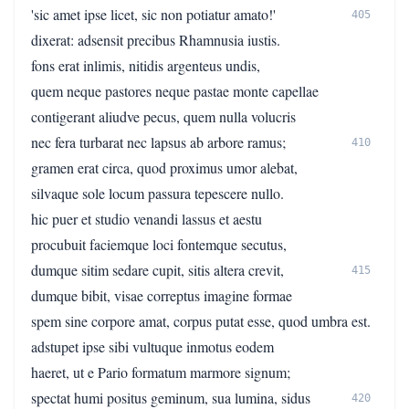
'sic amet ipse licet, sic non potiatur amato!'
405
dixerat: adsensit precibus Rhamnusia iustis.
fons erat inlimis, nitidis argenteus undis,
quem neque pastores neque pastae monte capellae
contigerant aliudve pecus, quem nulla volucris
nec fera turbarat nec lapsus ab arbore ramus;
410
gramen erat circa, quod proximus umor alebat,
silvaque sole locum passura tepescere nullo.
hic puer et studio venandi lassus et aestu
procubuit faciemque loci fontemque secutus,
dumque sitim sedare cupit, sitis altera crevit,
415
dumque bibit, visae correptus imagine formae
spem sine corpore amat, corpus putat esse, quod umbra est.
adstupet ipse sibi vultuque inmotus eodem
haeret, ut e Pario formatum marmore signum;
spectat humi positus geminum, sua lumina, sidus
420