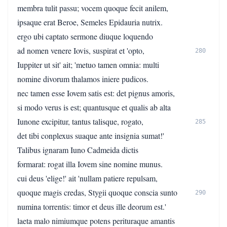
membra tulit passu; vocem quoque fecit anilem,
ipsaque erat Beroe, Semeles Epidauria nutrix.
ergo ubi captato sermone diuque loquendo
ad nomen venere Iovis, suspirat et 'opto,
280
Iuppiter ut sit' ait; 'metuo tamen omnia: multi
nomine divorum thalamos iniere pudicos.
nec tamen esse Iovem satis est: det pignus amoris,
si modo verus is est; quantusque et qualis ab alta
Iunone excipitur, tantus talisque, rogato,
285
det tibi conplexus suaque ante insignia sumat!'
Talibus ignaram Iuno Cadmeida dictis
formarat: rogat illa Iovem sine nomine munus.
cui deus 'elige!' ait 'nullam patiere repulsam,
quoque magis credas, Stygii quoque conscia sunto
290
numina torrentis: timor et deus ille deorum est.'
laeta malo nimiumque potens perituraque amantis