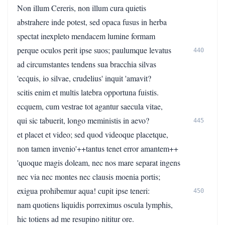
Non illum Cereris, non illum cura quietis
abstrahere inde potest, sed opaca fusus in herba
spectat inexpleto mendacem lumine formam
perque oculos perit ipse suos; paulumque levatus
440
ad circumstantes tendens sua bracchia silvas
'ecquis, io silvae, crudelius' inquit 'amavit?
scitis enim et multis latebra opportuna fuistis.
ecquem, cum vestrae tot agantur saecula vitae,
qui sic tabuerit, longo meministis in aevo?
445
et placet et video; sed quod videoque placetque,
non tamen invenio'++tantus tenet error amantem++
'quoque magis doleam, nec nos mare separat ingens
nec via nec montes nec clausis moenia portis;
exigua prohibemur aqua! cupit ipse teneri:
450
nam quotiens liquidis porreximus oscula lymphis,
hic totiens ad me resupino nititur ore.