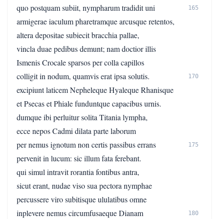
quo postquam subiit, nympharum tradidit uni
165
armigerae iaculum pharetramque arcusque retentos,
altera depositae subiecit bracchia pallae,
vincla duae pedibus demunt; nam doctior illis
Ismenis Crocale sparsos per colla capillos
colligit in nodum, quamvis erat ipsa solutis.
170
excipiunt laticem Nepheleque Hyaleque Rhanisque
et Psecas et Phiale funduntque capacibus urnis.
dumque ibi perluitur solita Titania lympha,
ecce nepos Cadmi dilata parte laborum
per nemus ignotum non certis passibus errans
175
pervenit in lucum: sic illum fata ferebant.
qui simul intravit rorantia fontibus antra,
sicut erant, nudae viso sua pectora nymphae
percussere viro subitisque ululatibus omne
inplevere nemus circumfusaeque Dianam
180