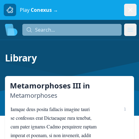
Dism
Play
Conexus →
Search...
Search...
Ope
Library
Metamorphoses III
in
Metamorphoses
Iamque deus posita fallacis imagine tauri
1
se confessus erat Dictaeaque rura tenebat,
cum pater ignarus Cadmo perquirere raptam
imperat et poenam, si non invenerit, addit