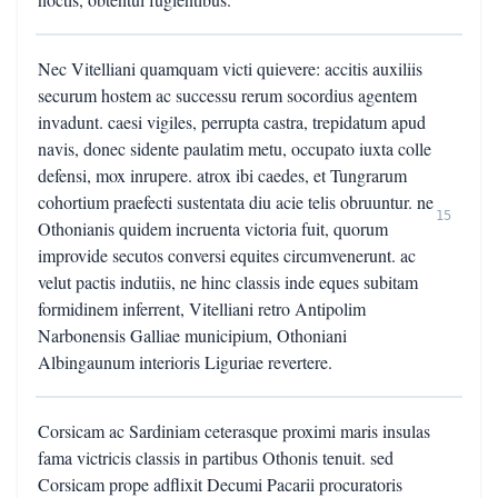
Nec Vitelliani quamquam victi quievere: accitis auxiliis
securum hostem ac successu rerum socordius agentem
invadunt. caesi vigiles, perrupta castra, trepidatum apud
navis, donec sidente paulatim metu, occupato iuxta colle
defensi, mox inrupere. atrox ibi caedes, et Tungrarum
cohortium praefecti sustentata diu acie telis obruuntur. ne
15
Othonianis quidem incruenta victoria fuit, quorum
improvide secutos conversi equites circumvenerunt. ac
velut pactis indutiis, ne hinc classis inde eques subitam
formidinem inferrent, Vitelliani retro Antipolim
Narbonensis Galliae municipium, Othoniani
Albingaunum interioris Liguriae revertere.
Corsicam ac Sardiniam ceterasque proximi maris insulas
fama victricis classis in partibus Othonis tenuit. sed
Corsicam prope adflixit Decumi Pacarii procuratoris