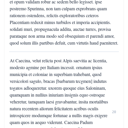
et opum validam robur ac sedem bello legisset. ipse
postremo Spurinna, non tam culpam exprobrans quam
rationem ostendens, relictis exploratoribus ceteros
Placentiam reduxit minus turbidos et imperia accipientis.
solidati muri, propugnacula addita, auctae turres, provisa
parataque non arma modo sed obsequium et parendi amor,
quod solum illis partibus defuit, cum virtutis haud paeniteret.
At Caecina, velut relicta post Alpis saevitia ac licentia,
modesto agmine per Italiam incessit. ornatum ipsius
municipia et coloniae in superbiam trahebant, quod
versicolori sagulo, bracas [barbarum tecgmen] indutus
togatos adloqueretur. uxorem quoque eius Saloninam,
quamquam in nullius iniuriam insignis equo ostroque
veheretur, tamquam laesi gravabantur, insita mortalibus
natura recentem aliorum felicitatem acribus oculis
20
introspicere modumque fortunae a nullis magis exigere
quam quos in aequo viderunt. Caecina Padum