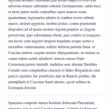
adversus temere subeuntis cohortis Germanorum, cantu truci
et more patrio nudis corporibus super umeros scuta
quatientium. legionarius pluteis et cratibus tectus subruit
muros, instruit aggerem, molitur portas: contra praetoriani
dispositos ad id ipsum molaris ingenti pondere ac fragore
provolvunt. pars subeuntium obruti, pars confixi et exangues
aut laceri: cum augeret stragem trepidatio eoque acrius e
moenibus vulnerarentur, rediere infracta partium fama. et
Caecina pudore coeptae temere obpugnationis, ne inrisus ac
vanus isdem castris adsideret, traiecto rursus Pado
Cremonam petere intendit. tradidere sese abeunti Turullius
Cerialis cum compluribus classicis et Iulius Briganticus cum
paucis equitum, hic praefectus alae in Batavis genitus, ille
primipilaris et Caecinae haud alienus, quod ordines in
Germania duxerat.
Spurinna comperto itinere hostium defensam Placentiam,
quaeque acta et quid Caecina pararet, Annium Gallum per