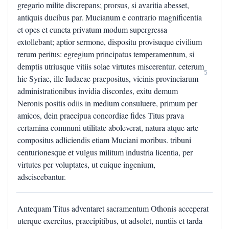
gregario milite discrepans; prorsus, si avaritia abesset,
antiquis ducibus par. Mucianum e contrario magnificentia
et opes et cuncta privatum modum supergressa
extollebant; aptior sermone, dispositu provisuque civilium
rerum peritus: egregium principatus temperamentum, si
demptis utriusque vitiis solae virtutes miscerentur. ceterum
5
hic Syriae, ille Iudaeae praepositus, vicinis provinciarum
administrationibus invidia discordes, exitu demum
Neronis positis odiis in medium consuluere, primum per
amicos, dein praecipua concordiae fides Titus prava
certamina communi utilitate aboleverat, natura atque arte
compositus adliciendis etiam Muciani moribus. tribuni
centurionesque et vulgus militum industria licentia, per
virtutes per voluptates, ut cuique ingenium,
adsciscebantur.
Antequam Titus adventaret sacramentum Othonis acceperat
uterque exercitus, praecipitibus, ut adsolet, nuntiis et tarda