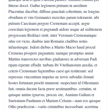
litteras docet. Gallus legionem primam in auxilium
Placentiae ducebat, diffisus paucitati cohortium, ne longius
obsidium et vim Germanici exercitus parum tolerarent. ubi
pulsum Caecinam pergere Cremonam accepit, aegre
coercitam legionem et pugnandi ardore usque ad seditionem
progressam Bedriaci sistit. inter Veronam Cremonamque
situs est vicus, duabus iam Romanis cladibus notus
infaustusque. Isdem diebus a Martio Macro haud procul
Cremona prospere pugnatum; namque promptus animi
Martius transvectos navibus gladiatores in adversam Padi
ripam repente effudit. turbata ibi Vitellianorum auxilia, et
ceteris Cremonam fugientibus caesi qui restiterant: sed
repressus vincentium impetus ne novis subsidiis firmati
hostes fortunam proelii mutarent. suspectum id Othonianis
fuit, omnia ducum facta prave aestimantibus. certatim, ut
quisque animo ignavus, procax ore, Annium Gallum et
Suetonium Paulinum et Marium Celsum—nam eos quoque
Otho praefecerat—variis criminibus incessebant. acerrima