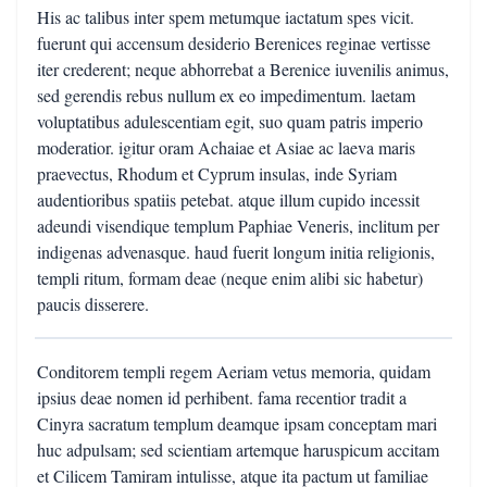
His ac talibus inter spem metumque iactatum spes vicit.
fuerunt qui accensum desiderio Berenices reginae vertisse
iter crederent; neque abhorrebat a Berenice iuvenilis animus,
sed gerendis rebus nullum ex eo impedimentum. laetam
voluptatibus adulescentiam egit, suo quam patris imperio
moderatior. igitur oram Achaiae et Asiae ac laeva maris
praevectus, Rhodum et Cyprum insulas, inde Syriam
audentioribus spatiis petebat. atque illum cupido incessit
adeundi visendique templum Paphiae Veneris, inclitum per
indigenas advenasque. haud fuerit longum initia religionis,
templi ritum, formam deae (neque enim alibi sic habetur)
paucis disserere.
Conditorem templi regem Aeriam vetus memoria, quidam
ipsius deae nomen id perhibent. fama recentior tradit a
Cinyra sacratum templum deamque ipsam conceptam mari
huc adpulsam; sed scientiam artemque haruspicum accitam
et Cilicem Tamiram intulisse, atque ita pactum ut familiae