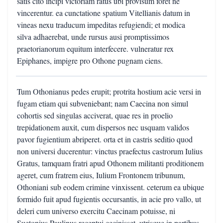
satis cito incipi victoriam ratus ubi provisum foret ne
vincerentur. ea cunctatione spatium Vitellianis datum in
vineas nexu traducum impeditas refugiendi; et modica
silva adhaerebat, unde rursus ausi promptissimos
praetorianorum equitum interfecere. vulneratur rex
Epiphanes, impigre pro Othone pugnam ciens.
Tum Othonianus pedes erupit; protrita hostium acie versi in
fugam etiam qui subveniebant; nam Caecina non simul
cohortis sed singulas acciverat, quae res in proelio
trepidationem auxit, cum dispersos nec usquam validos
pavor fugientium abriperet. orta et in castris seditio quod
non universi ducerentur: vinctus praefectus castrorum Iulius
Gratus, tamquam fratri apud Othonem militanti proditionem
ageret, cum fratrem eius, Iulium Frontonem tribunum,
Othoniani sub eodem crimine vinxissent. ceterum ea ubique
formido fuit apud fugientis occursantis, in acie pro vallo, ut
deleri cum universo exercitu Caecinam potuisse, ni
Suetonius Paulinus receptui cecinisset, utrisque in partibus