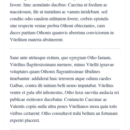
favore. hinc aemulatio ducibus: Caecina ut foedum ac
maculosum, ille ut tumidum ac vanum inridebant. sed
condito odio eandem utilitatem fovere, crebris epistulis
sine respectu veniae probra Othoni obiectantes, cum
duces partium Othonis quamvis uberrima conviciorum in
Vitellium materia abstinerent.
Sane ante utriusque exitum, quo egregiam Otho famam,
Vitellius flagitiosissimam meruere, minus Vitellii ignavae
voluptates quam Othonis flagrantissimae libidines
timebantur: addiderat huic terrorem atque odium caedes
Galbae, contra illi initium belli nemo imputabat. Vitellius
ventre et gula sibi inhonestus, Otho luxu saevitia audacia rei
publicae exitiosior ducebatur. Coniunctis Caecinae ac
Valentis copiis nulla ultra penes Vitellianos mora quin totis
viribus certarent: Otho consultavit trahi bellum an fortunam
experiri placeret.