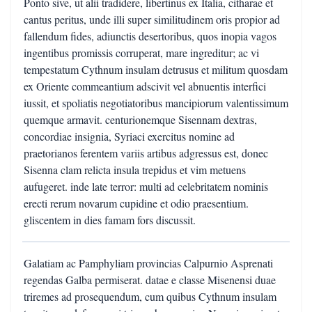
Ponto sive, ut alii tradidere, libertinus ex Italia, citharae et
cantus peritus, unde illi super similitudinem oris propior ad
fallendum fides, adiunctis desertoribus, quos inopia vagos
ingentibus promissis corruperat, mare ingreditur; ac vi
tempestatum Cythnum insulam detrusus et militum quosdam
ex Oriente commeantium adscivit vel abnuentis interfici
iussit, et spoliatis negotiatoribus mancipiorum valentissimum
quemque armavit. centurionemque Sisennam dextras,
concordiae insignia, Syriaci exercitus nomine ad
praetorianos ferentem variis artibus adgressus est, donec
Sisenna clam relicta insula trepidus et vim metuens
aufugeret. inde late terror: multi ad celebritatem nominis
erecti rerum novarum cupidine et odio praesentium.
gliscentem in dies famam fors discussit.
Galatiam ac Pamphyliam provincias Calpurnio Asprenati
regendas Galba permiserat. datae e classe Misenensi duae
triremes ad prosequendum, cum quibus Cythnum insulam