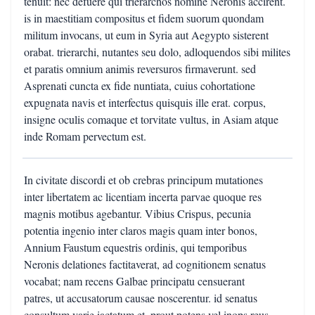
tenuit: nec defuere qui trierarchos nomine Neronis accirent.
is in maestitiam compositus et fidem suorum quondam
militum invocans, ut eum in Syria aut Aegypto sisterent
orabat. trierarchi, nutantes seu dolo, adloquendos sibi milites
et paratis omnium animis reversuros firmaverunt. sed
Asprenati cuncta ex fide nuntiata, cuius cohortatione
expugnata navis et interfectus quisquis ille erat. corpus,
insigne oculis comaque et torvitate vultus, in Asiam atque
inde Romam pervectum est.
In civitate discordi et ob crebras principum mutationes
inter libertatem ac licentiam incerta parvae quoque res
magnis motibus agebantur. Vibius Crispus, pecunia
potentia ingenio inter claros magis quam inter bonos,
Annium Faustum equestris ordinis, qui temporibus
Neronis delationes factitaverat, ad cognitionem senatus
vocabat; nam recens Galbae principatu censuerant
patres, ut accusatorum causae noscerentur. id senatus
consultum varie iactatum et, prout potens vel inops reus