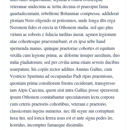
veteranae undecima ac tertia decima et praecipui fama
quartadecumani, rebellione Britanniae compressa. addiderat
gloriam Nero eligendo ut potissimos, unde longa illis erga
Neronem fides et erecta in Othonem studia. sed quo plus
virium ac roboris e fiducia tarditas inerat. agmen legionum
alae cohortesque praeveniebant; et ex ipsa urbe haud
spernenda manus, quinque praetoriae cohortes et equitum
vexilla cum legione prima, ac deforme insuper auxilium, duo
milia gladiatorum, sed per civilia arma etiam severis ducibus
usurpatum. his copiis rector additus Annius Gallus, cum
Vestricio Spurinna ad occupandas Padi ripas praemissus,
quoniam prima consiliorum frustra ceciderant, transgresso
iam Alpis Caecina, quem sisti intra Gallias posse speraverat.
ipsum Othonem comitabantur speculatorum lecta corpora
cum ceteris praetoriis cohortibus, veterani e praetorio,
classicorum ingens numerus. nec illi segne aut corruptum
luxu iter, sed lorica ferrea usus est et ante signa pedes ire,
horridus, incomptus famaeque dissimilis.