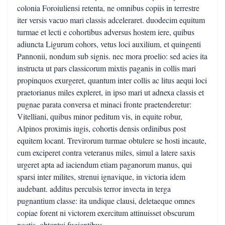
colonia Foroiuliensi retenta, ne omnibus copiis in terrestre
iter versis vacuo mari classis adceleraret. duodecim equitum
turmae et lecti e cohortibus adversus hostem iere, quibus
adiuncta Ligurum cohors, vetus loci auxilium, et quingenti
Pannonii, nondum sub signis. nec mora proelio: sed acies ita
instructa ut pars classicorum mixtis paganis in collis mari
propinquos exurgeret, quantum inter collis ac litus aequi loci
praetorianus miles expleret, in ipso mari ut adnexa classis et
pugnae parata conversa et minaci fronte praetenderetur:
Vitelliani, quibus minor peditum vis, in equite robur,
Alpinos proximis iugis, cohortis densis ordinibus post
equitem locant. Trevirorum turmae obtulere se hosti incaute,
cum exciperet contra veteranus miles, simul a latere saxis
urgeret apta ad iaciendum etiam paganorum manus, qui
sparsi inter milites, strenui ignavique, in victoria idem
audebant. additus perculsis terror invecta in terga
pugnantium classe: ita undique clausi, deletaeque omnes
copiae forent ni victorem exercitum attinuisset obscurum
noctis, obtentui fugientibus.