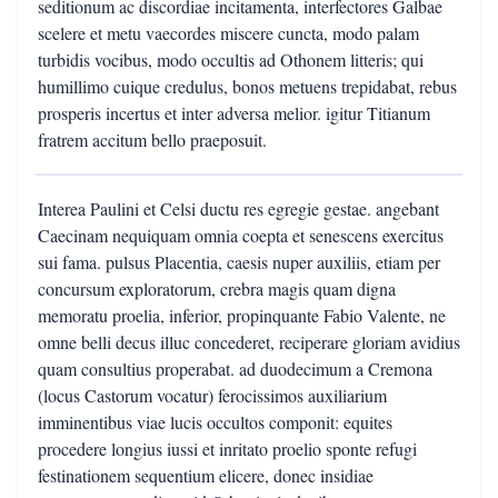
seditionum ac discordiae incitamenta, interfectores Galbae
scelere et metu vaecordes miscere cuncta, modo palam
turbidis vocibus, modo occultis ad Othonem litteris; qui
humillimo cuique credulus, bonos metuens trepidabat, rebus
prosperis incertus et inter adversa melior. igitur Titianum
fratrem accitum bello praeposuit.
Interea Paulini et Celsi ductu res egregie gestae. angebant
Caecinam nequiquam omnia coepta et senescens exercitus
sui fama. pulsus Placentia, caesis nuper auxiliis, etiam per
concursum exploratorum, crebra magis quam digna
memoratu proelia, inferior, propinquante Fabio Valente, ne
omne belli decus illuc concederet, reciperare gloriam avidius
quam consultius properabat. ad duodecimum a Cremona
(locus Castorum vocatur) ferocissimos auxiliarium
imminentibus viae lucis occultos componit: equites
procedere longius iussi et inritato proelio sponte refugi
festinationem sequentium elicere, donec insidiae