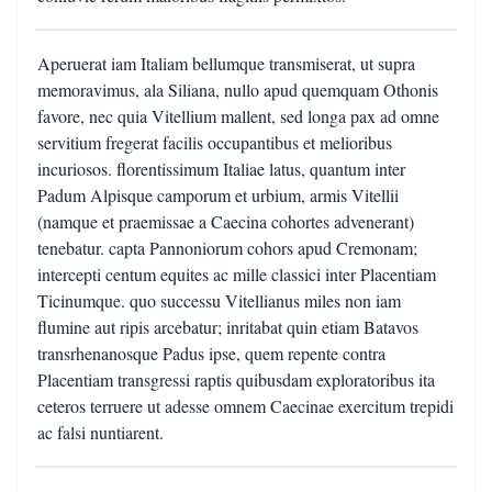
Aperuerat iam Italiam bellumque transmiserat, ut supra
memoravimus, ala Siliana, nullo apud quemquam Othonis
favore, nec quia Vitellium mallent, sed longa pax ad omne
servitium fregerat facilis occupantibus et melioribus
incuriosos. florentissimum Italiae latus, quantum inter
Padum Alpisque camporum et urbium, armis Vitellii
(namque et praemissae a Caecina cohortes advenerant)
tenebatur. capta Pannoniorum cohors apud Cremonam;
intercepti centum equites ac mille classici inter Placentiam
Ticinumque. quo successu Vitellianus miles non iam
flumine aut ripis arcebatur; inritabat quin etiam Batavos
transrhenanosque Padus ipse, quem repente contra
Placentiam transgressi raptis quibusdam exploratoribus ita
ceteros terruere ut adesse omnem Caecinae exercitum trepidi
ac falsi nuntiarent.