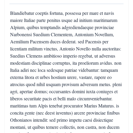
Blandiebatur coeptis fortuna, possessa per mare et navis
maiore Italiae parte penitus usque ad initium maritimarum
Alpium, quibus temptandis adgrediendaeque provinciae
Narbonensi Suedium Clementem, Antonium Novellum,
Aemilium Pacensem duces dederat. sed Pacensis per
licentiam militum vinctus, Antonio Novello nulla auctoritas:
Suedius Clemens ambitioso imperio regebat, ut adversus
modestiam disciplinae corruptus, ita proeliorum avidus. non
Italia adiri nec loca sedesque patriae videbantur: tamquam
externa litora et urbes hostium urere, vastare, rapere eo
atrocius quod nihil usquam provisum adversum metus. pleni
agri, apertae domus; occursantes domini iuxta coniuges et
liberos securitate pacis et belli malo circumveniebantur.
maritimas tum Alpis tenebat procurator Marius Maturus. is
concita gente (nec deest iuventus) arcere provinciae finibus
Othonianos intendit: sed primo impetu caesi disiectique
montani, ut quibus temere collectis, non castra, non ducem