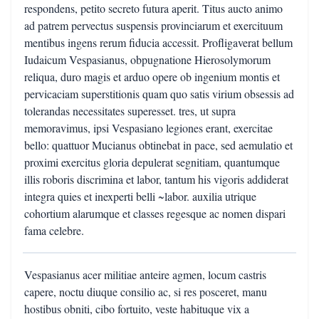
respondens, petito secreto futura aperit. Titus aucto animo
ad patrem pervectus suspensis provinciarum et exercituum
mentibus ingens rerum fiducia accessit. Profligaverat bellum
Iudaicum Vespasianus, obpugnatione Hierosolymorum
reliqua, duro magis et arduo opere ob ingenium montis et
pervicaciam superstitionis quam quo satis virium obsessis ad
tolerandas necessitates superesset. tres, ut supra
memoravimus, ipsi Vespasiano legiones erant, exercitae
bello: quattuor Mucianus obtinebat in pace, sed aemulatio et
proximi exercitus gloria depulerat segnitiam, quantumque
illis roboris discrimina et labor, tantum his vigoris addiderat
integra quies et inexperti belli ~labor. auxilia utrique
cohortium alarumque et classes regesque ac nomen dispari
fama celebre.
Vespasianus acer militiae anteire agmen, locum castris
capere, noctu diuque consilio ac, si res posceret, manu
hostibus obniti, cibo fortuito, veste habituque vix a