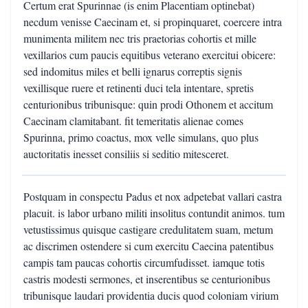
Certum erat Spurinnae (is enim Placentiam optinebat)
necdum venisse Caecinam et, si propinquaret, coercere intra
munimenta militem nec tris praetorias cohortis et mille
vexillarios cum paucis equitibus veterano exercitui obicere:
sed indomitus miles et belli ignarus correptis signis
vexillisque ruere et retinenti duci tela intentare, spretis
centurionibus tribunisque: quin prodi Othonem et accitum
Caecinam clamitabant. fit temeritatis alienae comes
Spurinna, primo coactus, mox velle simulans, quo plus
auctoritatis inesset consiliis si seditio mitesceret.
Postquam in conspectu Padus et nox adpetebat vallari castra
placuit. is labor urbano militi insolitus contundit animos. tum
vetustissimus quisque castigare credulitatem suam, metum
ac discrimen ostendere si cum exercitu Caecina patentibus
campis tam paucas cohortis circumfudisset. iamque totis
castris modesti sermones, et inserentibus se centurionibus
tribunisque laudari providentia ducis quod coloniam virium