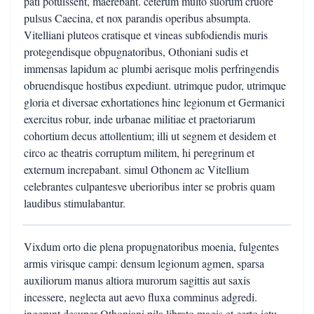
pati potuissent, maerebant. ceterum multo suorum cruore
pulsus Caecina, et nox parandis operibus absumpta.
Vitelliani pluteos cratisque et vineas subfodiendis muris
protegendisque obpugnatoribus, Othoniani sudis et
immensas lapidum ac plumbi aerisque molis perfringendis
obruendisque hostibus expediunt. utrimque pudor, utrimque
gloria et diversae exhortationes hinc legionum et Germanici
exercitus robur, inde urbanae militiae et praetoriarum
cohortium decus attollentium; illi ut segnem et desidem et
circo ac theatris corruptum militem, hi peregrinum et
externum increpabant. simul Othonem ac Vitellium
celebrantes culpantesve uberioribus inter se probris quam
laudibus stimulabantur.
Vixdum orto die plena propugnatoribus moenia, fulgentes
armis virisque campi: densum legionum agmen, sparsa
auxiliorum manus altiora murorum sagittis aut saxis
incessere, neglecta aut aevo fluxa comminus adgredi.
ingerunt desuper Othoniani pila librato magis et certo ictu