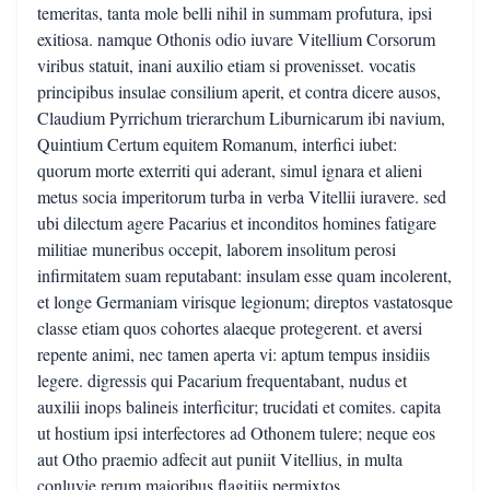
temeritas, tanta mole belli nihil in summam profutura, ipsi
exitiosa. namque Othonis odio iuvare Vitellium Corsorum
viribus statuit, inani auxilio etiam si provenisset. vocatis
principibus insulae consilium aperit, et contra dicere ausos,
Claudium Pyrrichum trierarchum Liburnicarum ibi navium,
Quintium Certum equitem Romanum, interfici iubet:
quorum morte exterriti qui aderant, simul ignara et alieni
metus socia imperitorum turba in verba Vitellii iuravere. sed
ubi dilectum agere Pacarius et inconditos homines fatigare
militiae muneribus occepit, laborem insolitum perosi
infirmitatem suam reputabant: insulam esse quam incolerent,
et longe Germaniam virisque legionum; direptos vastatosque
classe etiam quos cohortes alaeque protegerent. et aversi
repente animi, nec tamen aperta vi: aptum tempus insidiis
legere. digressis qui Pacarium frequentabant, nudus et
auxilii inops balineis interficitur; trucidati et comites. capita
ut hostium ipsi interfectores ad Othonem tulere; neque eos
aut Otho praemio adfecit aut puniit Vitellius, in multa
conluvie rerum maioribus flagitiis permixtos.