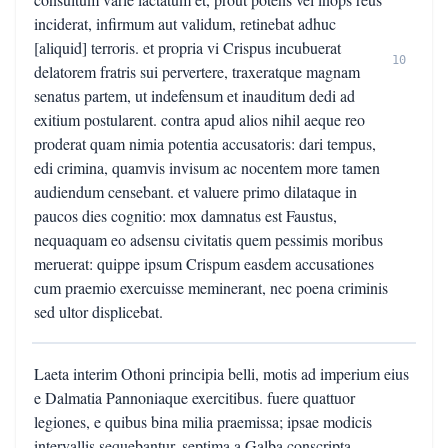
inciderat, infirmum aut validum, retinebat adhuc
[aliquid] terroris. et propria vi Crispus incubuerat
10
delatorem fratris sui pervertere, traxeratque magnam
senatus partem, ut indefensum et inauditum dedi ad
exitium postularent. contra apud alios nihil aeque reo
proderat quam nimia potentia accusatoris: dari tempus,
edi crimina, quamvis invisum ac nocentem more tamen
audiendum censebant. et valuere primo dilataque in
paucos dies cognitio: mox damnatus est Faustus,
nequaquam eo adsensu civitatis quem pessimis moribus
meruerat: quippe ipsum Crispum easdem accusationes
cum praemio exercuisse meminerant, nec poena criminis
sed ultor displicebat.
Laeta interim Othoni principia belli, motis ad imperium eius
e Dalmatia Pannoniaque exercitibus. fuere quattuor
legiones, e quibus bina milia praemissa; ipsae modicis
intervallis sequebantur, septima a Galba conscripta,