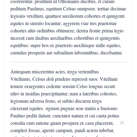
coorerentur. proditum id Othonianis ducibus, et curam
peditum Paulinus, equitum Celsus sumpsere. tertiae decimae
legionis vexillum, quattuor auxiliorum cohortes et quingenti
equites in sinistro locantur; aggerem viae tres praetoriae
cohortes altis ordinibus obtinuere; dextra fronte prima legio
incessit cum duabus auxiliaribus cohortibus et quingentis
equitibus: super hos ex praetorio auxiliisque mille equites,
cumulus prosperis aut subsidium laborantibus, ducebantur.
Antequam miscerentur acies, terga vertentibus
Vitellianis, Celsus doli prudens repressit suos: Vitelliani
temere exurgentes cedente sensim Celso longius secuti
ultro in insidias praecipitantur; nam a lateribus cohortes,
legionum adversa frons, et subito discursu terga
cinxerant equites. signum pugnae non statim a Suetonio
Paulino pediti datum: cunctator natura et cui cauta potius
consilia cum ratione quam prospera ex casu placerent,
25
compleri fossas, aperiri campum, pandi aciem iubebat,