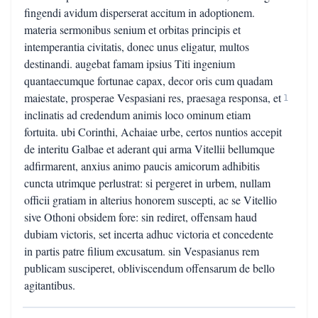
fingendi avidum disperserat accitum in adoptionem.
materia sermonibus senium et orbitas principis et
intemperantia civitatis, donec unus eligatur, multos
destinandi. augebat famam ipsius Titi ingenium
quantaecumque fortunae capax, decor oris cum quadam
maiestate, prosperae Vespasiani res, praesaga responsa, et
1
inclinatis ad credendum animis loco ominum etiam
fortuita. ubi Corinthi, Achaiae urbe, certos nuntios accepit
de interitu Galbae et aderant qui arma Vitellii bellumque
adfirmarent, anxius animo paucis amicorum adhibitis
cuncta utrimque perlustrat: si pergeret in urbem, nullam
officii gratiam in alterius honorem suscepti, ac se Vitellio
sive Othoni obsidem fore: sin rediret, offensam haud
dubiam victoris, set incerta adhuc victoria et concedente
in partis patre filium excusatum. sin Vespasianus rem
publicam susciperet, obliviscendum offensarum de bello
agitantibus.