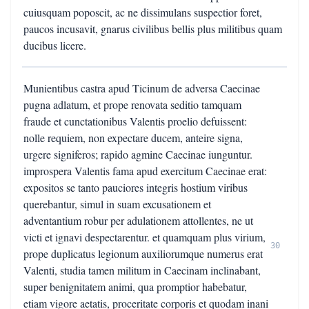
cuiusquam poposcit, ac ne dissimulans suspectior foret,
paucos incusavit, gnarus civilibus bellis plus militibus quam
ducibus licere.
Munientibus castra apud Ticinum de adversa Caecinae
pugna adlatum, et prope renovata seditio tamquam
fraude et cunctationibus Valentis proelio defuissent:
nolle requiem, non expectare ducem, anteire signa,
urgere signiferos; rapido agmine Caecinae iunguntur.
improspera Valentis fama apud exercitum Caecinae erat:
expositos se tanto pauciores integris hostium viribus
querebantur, simul in suam excusationem et
adventantium robur per adulationem attollentes, ne ut
victi et ignavi despectarentur. et quamquam plus virium,
30
prope duplicatus legionum auxiliorumque numerus erat
Valenti, studia tamen militum in Caecinam inclinabant,
super benignitatem animi, qua promptior habebatur,
etiam vigore aetatis, proceritate corporis et quodam inani