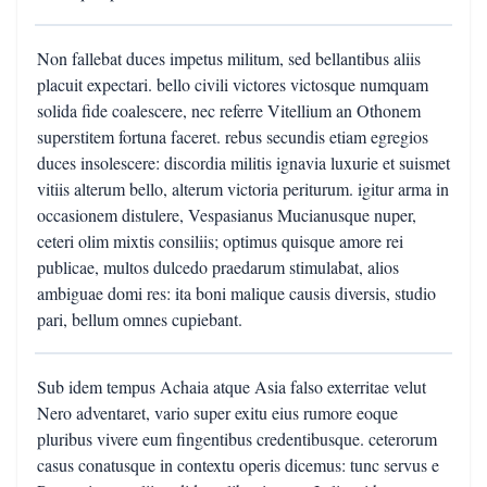
Non fallebat duces impetus militum, sed bellantibus aliis
placuit expectari. bello civili victores victosque numquam
solida fide coalescere, nec referre Vitellium an Othonem
superstitem fortuna faceret. rebus secundis etiam egregios
duces insolescere: discordia militis ignavia luxurie et suismet
vitiis alterum bello, alterum victoria periturum. igitur arma in
occasionem distulere, Vespasianus Mucianusque nuper,
ceteri olim mixtis consiliis; optimus quisque amore rei
publicae, multos dulcedo praedarum stimulabat, alios
ambiguae domi res: ita boni malique causis diversis, studio
pari, bellum omnes cupiebant.
Sub idem tempus Achaia atque Asia falso exterritae velut
Nero adventaret, vario super exitu eius rumore eoque
pluribus vivere eum fingentibus credentibusque. ceterorum
casus conatusque in contextu operis dicemus: tunc servus e