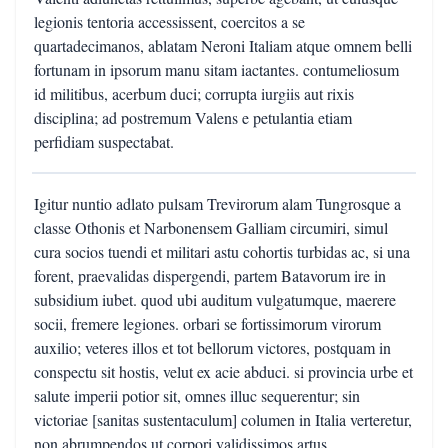
legionis tentoria accessissent, coercitos a se
quartadecimanos, ablatam Neroni Italiam atque omnem belli
fortunam in ipsorum manu sitam iactantes. contumeliosum
id militibus, acerbum duci; corrupta iurgiis aut rixis
disciplina; ad postremum Valens e petulantia etiam
perfidiam suspectabat.
Igitur nuntio adlato pulsam Trevirorum alam Tungrosque a
classe Othonis et Narbonensem Galliam circumiri, simul
cura socios tuendi et militari astu cohortis turbidas ac, si una
forent, praevalidas dispergendi, partem Batavorum ire in
subsidium iubet. quod ubi auditum vulgatumque, maerere
socii, fremere legiones. orbari se fortissimorum virorum
auxilio; veteres illos et tot bellorum victores, postquam in
conspectu sit hostis, velut ex acie abduci. si provincia urbe et
salute imperii potior sit, omnes illuc sequerentur; sin
victoriae [sanitas sustentaculum] columen in Italia verteretur,
non abrumpendos ut corpori validissimos artus.