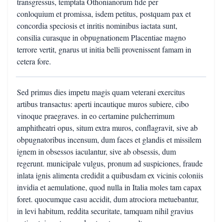
transgressus, temptata Othonianorum fide per
conloquium et promissa, isdem petitus, postquam pax et
concordia speciosis et inritis nominibus iactata sunt,
consilia curasque in obpugnationem Placentiae magno
terrore vertit, gnarus ut initia belli provenissent famam in
cetera fore.
Sed primus dies impetu magis quam veterani exercitus
artibus transactus: aperti incautique muros subiere, cibo
vinoque praegraves. in eo certamine pulcherrimum
amphitheatri opus, situm extra muros, conflagravit, sive ab
obpugnatoribus incensum, dum faces et glandis et missilem
ignem in obsessos iaculantur, sive ab obsessis, dum
regerunt. municipale vulgus, pronum ad suspiciones, fraude
inlata ignis alimenta credidit a quibusdam ex vicinis coloniis
invidia et aemulatione, quod nulla in Italia moles tam capax
foret. quocumque casu accidit, dum atrociora metuebantur,
in levi habitum, reddita securitate, tamquam nihil gravius