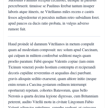
percrebruerit. timuisse se Paulinus ferebat tantum insuper
laboris atque itineris, ne Vitellianus miles recens e castris
fessos adgrederetur et perculsis nullum retro subsidium foret.
apud paucos ea ducis ratio probata, in vulgus adverso
rumore fuit.
Haud proinde id damnum Vitellianos in metum compulit
quam ad modestiam composuit: nec solum apud Caecinam,
qui culpam in militem conferebat seditioni magis quam
proelio paratum: Fabii quoque Valentis copiae (iam enim
Ticinum venerat) posito hostium contemptu et reciperandi
decoris cupidine reverentius et aequalius duci parebant.
gravis alioquin seditio exarserat, quam altiore initio (neque
enim rerum a Caecina gestarum ordinem interrumpi
oportuerat) repetam. cohortes Batavorum, quas bello
Neronis a quarta decima legione digressas, cum Britanniam
peterent, audito Vitellii motu in civitate Lingonum Fabio
Valenti adiunctas rettulimus, superbe agebant, ut cuiusque