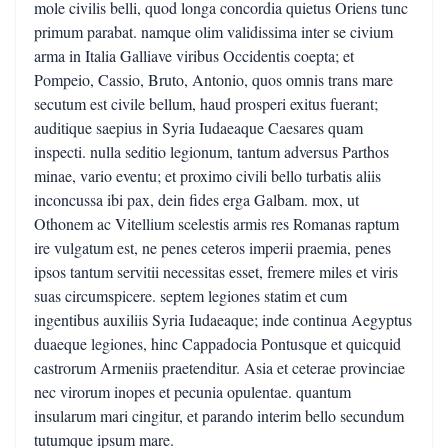
mole civilis belli, quod longa concordia quietus Oriens tunc
primum parabat. namque olim validissima inter se civium
arma in Italia Galliave viribus Occidentis coepta; et
Pompeio, Cassio, Bruto, Antonio, quos omnis trans mare
secutum est civile bellum, haud prosperi exitus fuerant;
auditique saepius in Syria Iudaeaque Caesares quam
inspecti. nulla seditio legionum, tantum adversus Parthos
minae, vario eventu; et proximo civili bello turbatis aliis
inconcussa ibi pax, dein fides erga Galbam. mox, ut
Othonem ac Vitellium scelestis armis res Romanas raptum
ire vulgatum est, ne penes ceteros imperii praemia, penes
ipsos tantum servitii necessitas esset, fremere miles et viris
suas circumspicere. septem legiones statim et cum
ingentibus auxiliis Syria Iudaeaque; inde continua Aegyptus
duaeque legiones, hinc Cappadocia Pontusque et quicquid
castrorum Armeniis praetenditur. Asia et ceterae provinciae
nec virorum inopes et pecunia opulentae. quantum
insularum mari cingitur, et parando interim bello secundum
tutumque ipsum mare.