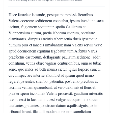
Haec ferociter iactando, postquam immissis lictoribus
Valens coercere seditionem coeptabat, ipsum invadunt, saxa
iaciunt, fugientem sequuntur. spolia Galliarum et
Viennensium aurum, pretia laborum suorum, occultare
clamitantes, direptis sarcinis tabernacula ducis ipsamque
humum pilis et lanceis rimabantur; nam Valens servili veste
apud decurionem equitum tegebatur. tum Alfenus Varus
praefectus castrorum, deflagrante paulatim seditione, addit
consilium, vetitis obire vigilias centurionibus, omisso tubae
sono, quo miles ad belli munia cietur. igitur torpere cuncti,
circumspectare inter se attoniti et id ipsum quod nemo
regeret paventes; silentio, patientia, postremo precibus ac
lacrimis veniam quaerebant. ut vero deformis et flens et
praeter spem incolumis Valens processit, gaudium miseratio
favor: versi in laetitiam, ut est vulgus utroque immodicum,
laudantes gratantesque circumdatum aquilis signisque in
tribunal ferunt. ille utili moderatione non supplicium