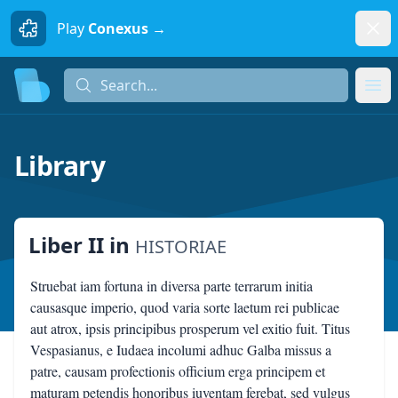
Dism
Play
Conexus →
Search...
Search...
Ope
Library
Liber II
in
HISTORIAE
Struebat iam fortuna in diversa parte terrarum initia
causasque imperio, quod varia sorte laetum rei publicae
aut atrox, ipsis principibus prosperum vel exitio fuit. Titus
Vespasianus, e Iudaea incolumi adhuc Galba missus a
patre, causam profectionis officium erga principem et
maturam petendis honoribus iuventam ferebat, sed vulgus