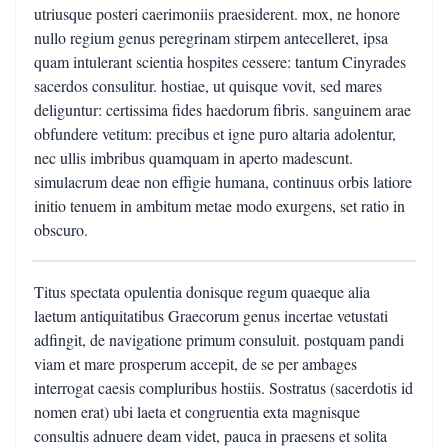
utriusque posteri caerimoniis praesiderent. mox, ne honore
nullo regium genus peregrinam stirpem antecelleret, ipsa
quam intulerant scientia hospites cessere: tantum Cinyrades
sacerdos consulitur. hostiae, ut quisque vovit, sed mares
deliguntur: certissima fides haedorum fibris. sanguinem arae
obfundere vetitum: precibus et igne puro altaria adolentur,
nec ullis imbribus quamquam in aperto madescunt.
simulacrum deae non effigie humana, continuus orbis latiore
initio tenuem in ambitum metae modo exurgens, set ratio in
obscuro.
Titus spectata opulentia donisque regum quaeque alia
laetum antiquitatibus Graecorum genus incertae vetustati
adfingit, de navigatione primum consuluit. postquam pandi
viam et mare prosperum accepit, de se per ambages
interrogat caesis compluribus hostiis. Sostratus (sacerdotis id
nomen erat) ubi laeta et congruentia exta magnisque
consultis adnuere deam videt, pauca in praesens et solita