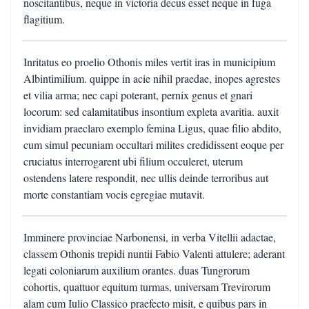
noscitantibus, neque in victoria decus esset neque in fuga
flagitium.
Inritatus eo proelio Othonis miles vertit iras in municipium
Albintimilium. quippe in acie nihil praedae, inopes agrestes
et vilia arma; nec capi poterant, pernix genus et gnari
locorum: sed calamitatibus insontium expleta avaritia. auxit
invidiam praeclaro exemplo femina Ligus, quae filio abdito,
cum simul pecuniam occultari milites credidissent eoque per
cruciatus interrogarent ubi filium occuleret, uterum
ostendens latere respondit, nec ullis deinde terroribus aut
morte constantiam vocis egregiae mutavit.
Imminere provinciae Narbonensi, in verba Vitellii adactae,
classem Othonis trepidi nuntii Fabio Valenti attulere; aderant
legati coloniarum auxilium orantes. duas Tungrorum
cohortis, quattuor equitum turmas, universam Trevirorum
alam cum Iulio Classico praefecto misit, e quibus pars in