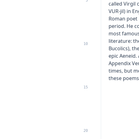
5
called Virgil 
VUR-jil) in E
Roman poet 
period. He c
most famous
literature: t
10
Bucolics), th
epic Aeneid.
Appendix Ver
times, but m
these poems
15
20