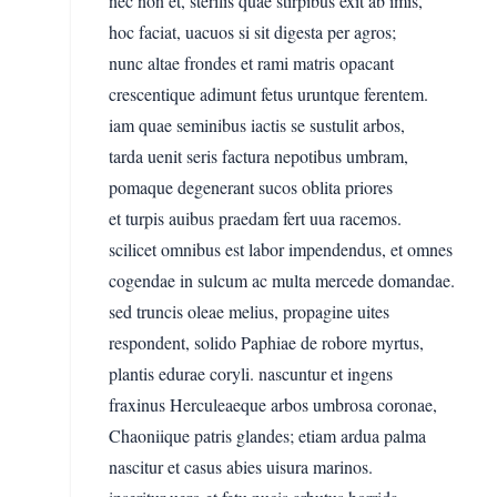
nec non et, sterilis quae stirpibus exit ab imis,
hoc faciat, uacuos si sit digesta per agros;
nunc altae frondes et rami matris opacant
crescentique adimunt fetus uruntque ferentem.
iam quae seminibus iactis se sustulit arbos,
tarda uenit seris factura nepotibus umbram,
pomaque degenerant sucos oblita priores
et turpis auibus praedam fert uua racemos.
scilicet omnibus est labor impendendus, et omnes
cogendae in sulcum ac multa mercede domandae.
sed truncis oleae melius, propagine uites
respondent, solido Paphiae de robore myrtus,
plantis edurae coryli. nascuntur et ingens
fraxinus Herculeaeque arbos umbrosa coronae,
Chaoniique patris glandes; etiam ardua palma
nascitur et casus abies uisura marinos.