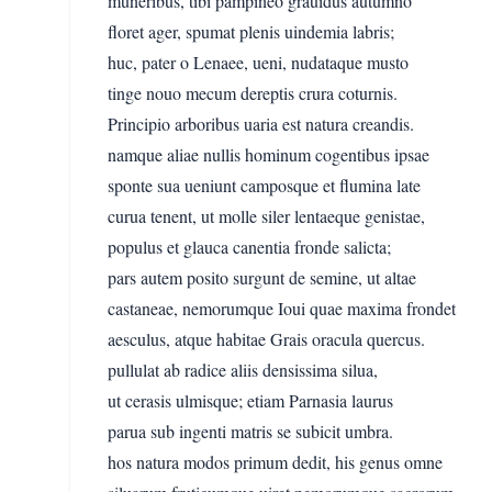
muneribus, tibi pampineo grauidus autumno
floret ager, spumat plenis uindemia labris;
huc, pater o Lenaee, ueni, nudataque musto
tinge nouo mecum dereptis crura coturnis.
Principio arboribus uaria est natura creandis.
namque aliae nullis hominum cogentibus ipsae
sponte sua ueniunt camposque et flumina late
curua tenent, ut molle siler lentaeque genistae,
populus et glauca canentia fronde salicta;
pars autem posito surgunt de semine, ut altae
castaneae, nemorumque Ioui quae maxima frondet
aesculus, atque habitae Grais oracula quercus.
pullulat ab radice aliis densissima silua,
ut cerasis ulmisque; etiam Parnasia laurus
parua sub ingenti matris se subicit umbra.
hos natura modos primum dedit, his genus omne