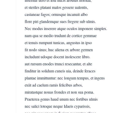
inseritur uero et fetu nucis arbutus horrida,
et steriles platani malos gessere ualentis,
castaneae fagos; ornusque incanuit albo
flore piri glandemque sues fregere sub ulmis.
Nec modus inserere atque oculos imponere simplex.
nam qua se medio trudunt de cortice gemmae
et tenuis rumpunt tunicas, angustus in ipso
fit nodo sinus; huc aliena ex arbore germen
includunt udoque docent inolescere libro.
aut rursum enodes trunci resecantur, et alte
finditur in solidum cuneis uia, deinde feraces
plantae immittuntur: nec longum tempus, et ingens
exiit ad caelum ramis felicibus arbos,
miratastque nouas frondes et non sua poma.
Praeterea genus haud unum nec fortibus ulmis
nec salici lotoque neque Idaeis cyparissis,