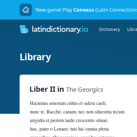
New game! Play
Conexus
(Latin Connection
Dictionary
Libr
Library
Liber II
in
The Georgics
Hactenus aruorum cultus et sidera caeli;
nunc te, Bacche, canam, nec non siluestria tecum
uirgulta et prolem tarde crescentis oliuae.
huc, pater o Lenaee: tuis hic omnia plena