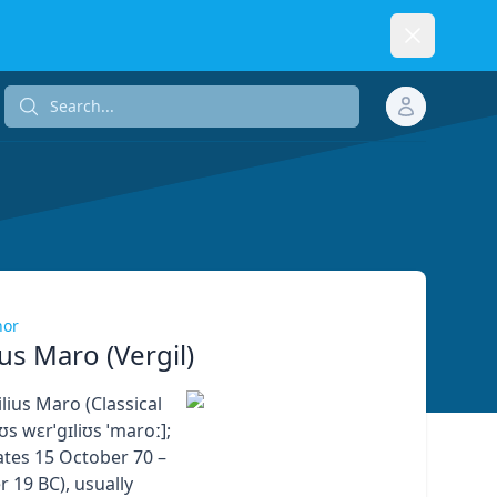
Dismiss
Search...
Search...
hor
ius Maro (Vergil)
lius Maro (Classical
iʊs wɛrˈɡɪliʊs ˈmaroː];
ates 15 October 70 –
 19 BC), usually