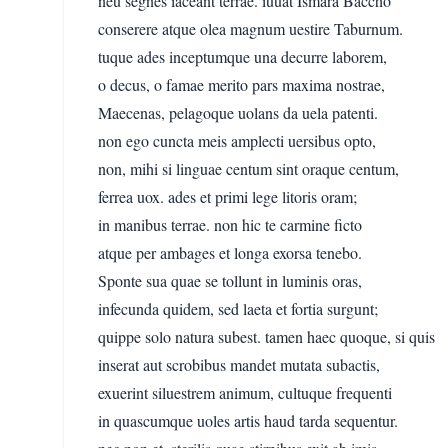
neu segnes iaceant terrae. iuuat Ismara Baccho
conserere atque olea magnum uestire Taburnum.
tuque ades inceptumque una decurre laborem,
o decus, o famae merito pars maxima nostrae,
Maecenas, pelagoque uolans da uela patenti.
non ego cuncta meis amplecti uersibus opto,
non, mihi si linguae centum sint oraque centum,
ferrea uox. ades et primi lege litoris oram;
in manibus terrae. non hic te carmine ficto
atque per ambages et longa exorsa tenebo.
Sponte sua quae se tollunt in luminis oras,
infecunda quidem, sed laeta et fortia surgunt;
quippe solo natura subest. tamen haec quoque, si quis
inserat aut scrobibus mandet mutata subactis,
exuerint siluestrem animum, cultuque frequenti
in quascumque uoles artis haud tarda sequentur.