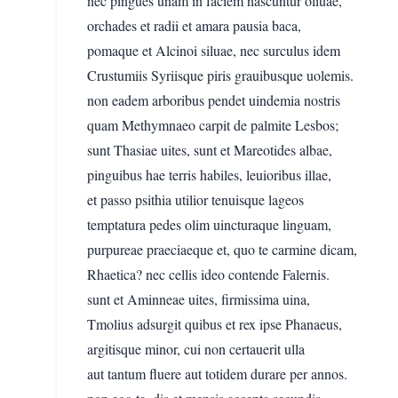
nec pingues unam in faciem nascuntur oliuae,
orchades et radii et amara pausia baca,
pomaque et Alcinoi siluae, nec surculus idem
Crustumiis Syriisque piris grauibusque uolemis.
non eadem arboribus pendet uindemia nostris
quam Methymnaeo carpit de palmite Lesbos;
sunt Thasiae uites, sunt et Mareotides albae,
pinguibus hae terris habiles, leuioribus illae,
et passo psithia utilior tenuisque lageos
temptatura pedes olim uincturaque linguam,
purpureae praeciaeque et, quo te carmine dicam,
Rhaetica? nec cellis ideo contende Falernis.
sunt et Aminneae uites, firmissima uina,
Tmolius adsurgit quibus et rex ipse Phanaeus,
argitisque minor, cui non certauerit ulla
aut tantum fluere aut totidem durare per annos.