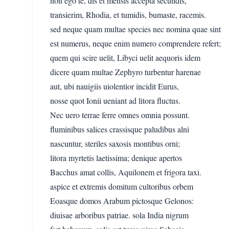
non ego te, dis et mensis accepta secundis,
transierim, Rhodia, et tumidis, bumaste, racemis.
sed neque quam multae species nec nomina quae sint
est numerus, neque enim numero comprendere refert;
quem qui scire uelit, Libyci uelit aequoris idem
dicere quam multae Zephyro turbentur harenae
aut, ubi nauigiis uiolentior incidit Eurus,
nosse quot Ionii ueniant ad litora fluctus.
Nec uero terrae ferre omnes omnia possunt.
fluminibus salices crassisque paludibus alni
nascuntur, steriles saxosis montibus orni;
litora myrtetis laetissima; denique apertos
Bacchus amat collis, Aquilonem et frigora taxi.
aspice et extremis domitum cultoribus orbem
Eoasque domos Arabum pictosque Gelonos:
diuisae arboribus patriae. sola India nigrum