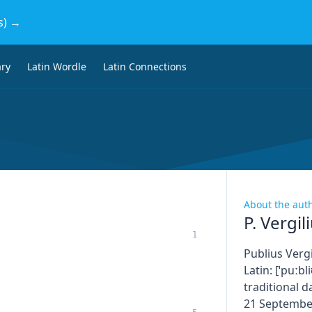
s) →
ary
Latin Wordle
Latin Connections
About the aut
P. Vergil
1
Publius Vergi
Latin: [ˈpuːbl
traditional d
21 September