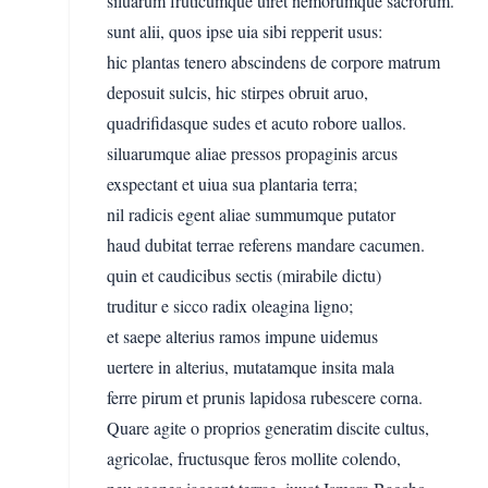
siluarum fruticumque uiret nemorumque sacrorum.
sunt alii, quos ipse uia sibi repperit usus:
hic plantas tenero abscindens de corpore matrum
deposuit sulcis, hic stirpes obruit aruo,
quadrifidasque sudes et acuto robore uallos.
siluarumque aliae pressos propaginis arcus
exspectant et uiua sua plantaria terra;
nil radicis egent aliae summumque putator
haud dubitat terrae referens mandare cacumen.
quin et caudicibus sectis (mirabile dictu)
truditur e sicco radix oleagina ligno;
et saepe alterius ramos impune uidemus
uertere in alterius, mutatamque insita mala
ferre pirum et prunis lapidosa rubescere corna.
Quare agite o proprios generatim discite cultus,
agricolae, fructusque feros mollite colendo,