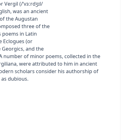
or Vergil (/ˈvɜːrdʒɪl/
nglish, was an ancient
of the Augustan
omposed three of the
 poems in Latin
he Eclogues (or
e Georgics, and the
 A number of minor poems, collected in the
giliana, were attributed to him in ancient
odern scholars consider his authorship of
 as dubious.